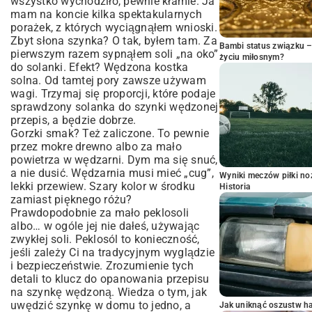
wszystko wychodziło, pewnie kłamie. Ja
mam na koncie kilka spektakularnych
porażek, z których wyciągnąłem wnioski.
Zbyt słona szynka? O tak, byłem tam. Za
Bambi status związku 
pierwszym razem sypnąłem soli „na oko”
życiu miłosnym?
do solanki. Efekt? Wędzona kostka
solna. Od tamtej pory zawsze używam
wagi. Trzymaj się proporcji, które podaje
sprawdzony solanka do szynki wędzonej
przepis, a będzie dobrze.
Gorzki smak? Też zaliczone. To pewnie
przez mokre drewno albo za mało
powietrza w wędzarni. Dym ma się snuć,
a nie dusić. Wędzarnia musi mieć „cug”,
Wyniki meczów piłki noż
lekki przewiew. Szary kolor w środku
Historia
zamiast pięknego różu?
Prawdopodobnie za mało peklosoli
albo… w ogóle jej nie dałeś, używając
zwykłej soli. Peklosól to konieczność,
jeśli zależy Ci na tradycyjnym wyglądzie
i bezpieczeństwie. Zrozumienie tych
detali to klucz do opanowania przepisu
na szynkę wędzoną. Wiedza o tym, jak
uwędzić szynkę w domu to jedno, a
Jak uniknąć oszustw h