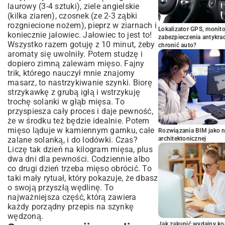
laurowy (3-4 sztuki), ziele angielskie
(kilka ziaren), czosnek (ze 2-3 ząbki
rozgniecione nożem), pieprz w ziarnach i
Lokalizator GPS, monito
koniecznie jałowiec. Jałowiec to jest to!
zabezpieczenia antykra
Wszystko razem gotuję z 10 minut, żeby
chronić auto?
aromaty się uwolniły. Potem studzę i
dopiero zimną zalewam mięso. Fajny
trik, którego nauczył mnie znajomy
masarz, to nastrzykiwanie szynki. Biorę
strzykawkę z grubą igłą i wstrzykuję
trochę solanki w głąb mięsa. To
przyspiesza cały proces i daje pewność,
że w środku też będzie idealnie. Potem
mięso ląduje w kamiennym garnku, całe
Rozwiązania BIM jako n
zalane solanką, i do lodówki. Czas?
architektonicznej
Liczę tak dzień na kilogram mięsa, plus
dwa dni dla pewności. Codziennie albo
co drugi dzień trzeba mięso obrócić. To
taki mały rytuał, który pokazuje, że dbasz
o swoją przyszłą wędlinę. To
najważniejsza część, którą zawiera
każdy porządny przepis na szynkę
wędzoną.
Jak zakupić wydajny ko