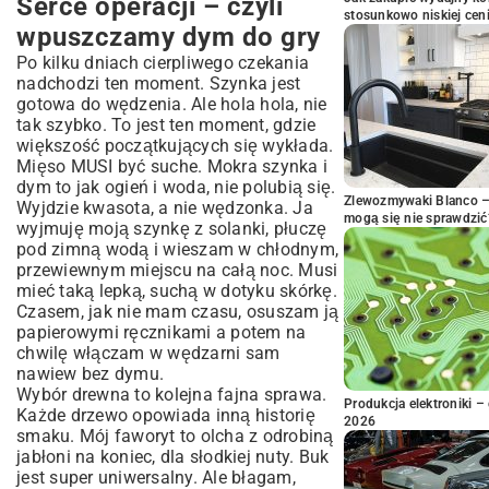
Serce operacji – czyli
stosunkowo niskiej cen
wpuszczamy dym do gry
Po kilku dniach cierpliwego czekania
nadchodzi ten moment. Szynka jest
gotowa do wędzenia. Ale hola hola, nie
tak szybko. To jest ten moment, gdzie
większość początkujących się wykłada.
Mięso MUSI być suche. Mokra szynka i
dym to jak ogień i woda, nie polubią się.
Zlewozmywaki Blanco – 
Wyjdzie kwasota, a nie wędzonka. Ja
mogą się nie sprawdzić
wyjmuję moją szynkę z solanki, płuczę
pod zimną wodą i wieszam w chłodnym,
przewiewnym miejscu na całą noc. Musi
mieć taką lepką, suchą w dotyku skórkę.
Czasem, jak nie mam czasu, osuszam ją
papierowymi ręcznikami a potem na
chwilę włączam w wędzarni sam
nawiew bez dymu.
Wybór drewna to kolejna fajna sprawa.
Produkcja elektroniki – 
Każde drzewo opowiada inną historię
2026
smaku. Mój faworyt to olcha z odrobiną
jabłoni na koniec, dla słodkiej nuty. Buk
jest super uniwersalny. Ale błagam,