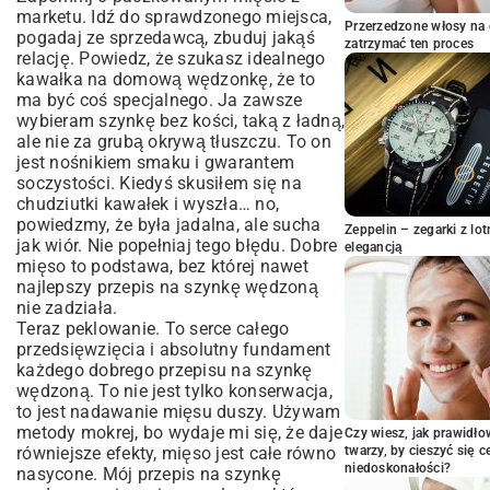
prawdy
marketu. Idź do sprawdzonego miejsca,
Moje wpadki, czyli czego unikać, żeby
Przerzedzone włosy na 
pogadaj ze sprzedawcą, zbuduj jakąś
zatrzymać ten proces
nie płakać nad szynką
relację. Powiedz, że szukasz idealnego
Teraz Twoja kolej! Stwórz własną
kawałka na domową wędzonkę, że to
legendę smaku
ma być coś specjalnego. Ja zawsze
wybieram szynkę bez kości, taką z ładną,
ale nie za grubą okrywą tłuszczu. To on
jest nośnikiem smaku i gwarantem
soczystości. Kiedyś skusiłem się na
chudziutki kawałek i wyszła… no,
powiedzmy, że była jadalna, ale sucha
Zeppelin – zegarki z l
jak wiór. Nie popełniaj tego błędu. Dobre
elegancją
mięso to podstawa, bez której nawet
najlepszy przepis na szynkę wędzoną
nie zadziała.
Teraz peklowanie. To serce całego
przedsięwzięcia i absolutny fundament
każdego dobrego przepisu na szynkę
wędzoną. To nie jest tylko konserwacja,
to jest nadawanie mięsu duszy. Używam
metody mokrej, bo wydaje mi się, że daje
Czy wiesz, jak prawidł
równiejsze efekty, mięso jest całe równo
twarzy, by cieszyć się 
niedoskonałości?
nasycone. Mój przepis na szynkę