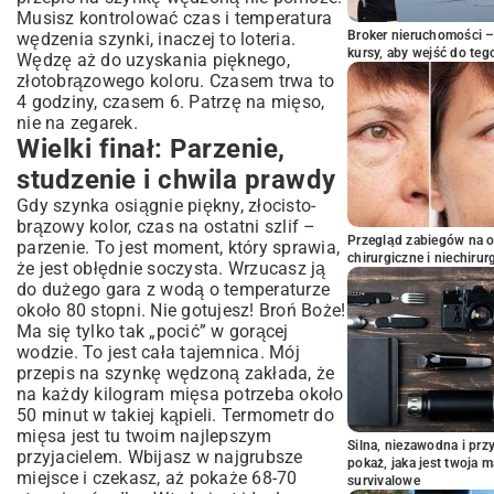
Musisz kontrolować czas i temperatura
Broker nieruchomości – 
wędzenia szynki, inaczej to loteria.
kursy, aby wejść do teg
Wędzę aż do uzyskania pięknego,
złotobrązowego koloru. Czasem trwa to
4 godziny, czasem 6. Patrzę na mięso,
nie na zegarek.
Wielki finał: Parzenie,
studzenie i chwila prawdy
Gdy szynka osiągnie piękny, złocisto-
brązowy kolor, czas na ostatni szlif –
Przegląd zabiegów na 
parzenie. To jest moment, który sprawia,
chirurgiczne i niechirur
że jest obłędnie soczysta. Wrzucasz ją
do dużego gara z wodą o temperaturze
około 80 stopni. Nie gotujesz! Broń Boże!
Ma się tylko tak „pocić” w gorącej
wodzie. To jest cała tajemnica. Mój
przepis na szynkę wędzoną zakłada, że
na każdy kilogram mięsa potrzeba około
50 minut w takiej kąpieli. Termometr do
mięsa jest tu twoim najlepszym
Silna, niezawodna i pr
przyjacielem. Wbijasz w najgrubsze
pokaż, jaka jest twoja 
miejsce i czekasz, aż pokaże 68-70
survivalowe