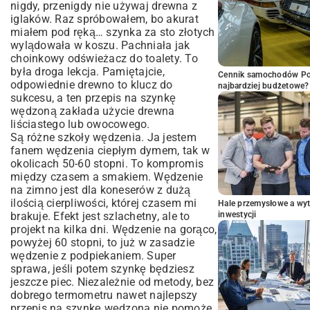
nigdy, przenigdy nie używaj drewna z
iglaków. Raz spróbowałem, bo akurat
miałem pod ręką… szynka za sto złotych
wylądowała w koszu. Pachniała jak
choinkowy odświeżacz do toalety. To
była droga lekcja. Pamiętajcie,
Cennik samochodów Por
odpowiednie drewno to klucz do
najbardziej budżetowe?
sukcesu, a ten przepis na szynkę
wędzoną zakłada użycie drewna
liściastego lub owocowego.
Są różne szkoły wędzenia. Ja jestem
fanem wędzenia ciepłym dymem, tak w
okolicach 50-60 stopni. To kompromis
między czasem a smakiem. Wędzenie
na zimno jest dla koneserów z dużą
ilością cierpliwości, której czasem mi
Hale przemysłowe a wyt
brakuje. Efekt jest szlachetny, ale to
inwestycji
projekt na kilka dni. Wędzenie na gorąco,
powyżej 60 stopni, to już w zasadzie
wędzenie z podpiekaniem. Super
sprawa, jeśli potem szynkę będziesz
jeszcze piec. Niezależnie od metody, bez
dobrego termometru nawet najlepszy
przepis na szynkę wędzoną nie pomoże.