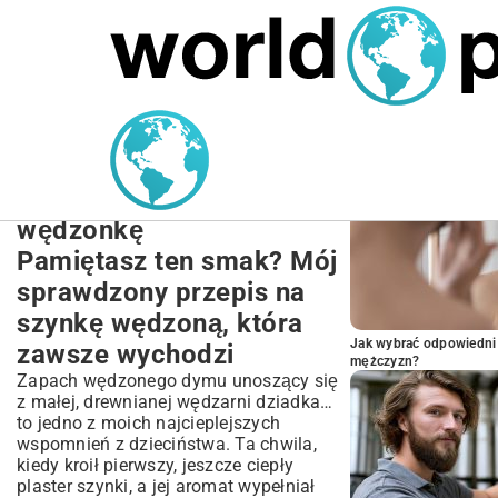
MARIUSZ ŁAMAGA
27.09.2025
NIERUCHOMOŚCI
POPULARNE A
Jak uwędzić szynkę w
domu: Kompletny przepis
krok po kroku na idealną
wędzonkę
Pamiętasz ten smak? Mój
sprawdzony przepis na
szynkę wędzoną, która
Jak wybrać odpowiedni 
zawsze wychodzi
mężczyzn?
Zapach wędzonego dymu unoszący się
z małej, drewnianej wędzarni dziadka…
to jedno z moich najcieplejszych
wspomnień z dzieciństwa. Ta chwila,
kiedy kroił pierwszy, jeszcze ciepły
plaster szynki, a jej aromat wypełniał