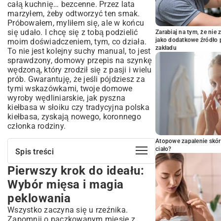
całą kuchnię… bezcenne. Przez lata
marzyłem, żeby odtworzyć ten smak.
Próbowałem, myliłem się, ale w końcu
się udało. I chcę się z tobą podzielić
Zarabiaj na tym, że ni
jako dodatkowe źródło 
moim doświadczeniem, tym, co działa.
zakładu
To nie jest kolejny suchy manual, to jest
sprawdzony, domowy przepis na szynkę
wędzoną, który zrodził się z pasji i wielu
prób. Gwarantuję, że jeśli pójdziesz za
tymi wskazówkami, twoje domowe
wyroby wędliniarskie, jak pyszna
kiełbasa w słoiku
czy tradycyjna
polska
kiełbasa
, zyskają nowego, koronnego
członka rodziny.
Atopowe zapalenie skór
ciało?
Spis treści
Pierwszy krok do ideału:
Pierwszy krok do ideału: Wybór mięsa i
magia peklowania
Wybór mięsa i magia
Serce operacji – czyli wpuszczamy dym
peklowania
do gry
Wszystko zaczyna się u rzeźnika.
Wielki finał: Parzenie, studzenie i chwila
Zapomnij o paczkowanym mięsie z