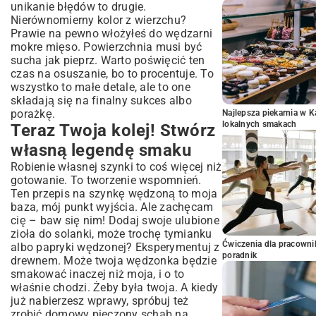
unikanie błędów to drugie.
Nierównomierny kolor z wierzchu?
Prawie na pewno włożyłeś do wędzarni
mokre mięso. Powierzchnia musi być
sucha jak pieprz. Warto poświęcić ten
czas na osuszanie, bo to procentuje. To
wszystko to małe detale, ale to one
składają się na finalny sukces albo
porażkę.
Najlepsza piekarnia w 
lokalnych smakach
Teraz Twoja kolej! Stwórz
własną legendę smaku
Robienie własnej szynki to coś więcej niż
gotowanie. To tworzenie wspomnień.
Ten przepis na szynkę wędzoną to moja
baza, mój punkt wyjścia. Ale zachęcam
cię – baw się nim! Dodaj swoje ulubione
zioła do solanki, może trochę tymianku
Ćwiczenia dla pracown
albo papryki wędzonej? Eksperymentuj z
poradnik
drewnem. Może twoja wędzonka będzie
smakować inaczej niż moja, i o to
właśnie chodzi. Żeby była twoja. A kiedy
już nabierzesz wprawy, spróbuj też
zrobić domowy
pieczony schab na