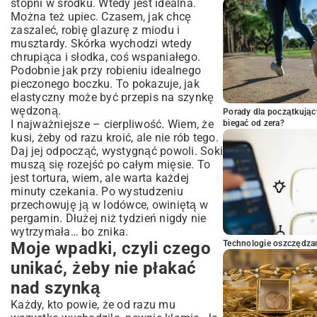
stopni w środku. Wtedy jest idealna.
Można też upiec. Czasem, jak chcę
zaszaleć, robię glazurę z miodu i
musztardy. Skórka wychodzi wtedy
chrupiąca i słodka, coś wspaniałego.
Podobnie jak przy robieniu idealnego
pieczonego boczku
. To pokazuje, jak
elastyczny może być przepis na szynkę
wędzoną.
Porady dla początkując
I najważniejsze – cierpliwość. Wiem, że
biegać od zera?
kusi, żeby od razu kroić, ale nie rób tego.
Daj jej odpocząć, wystygnąć powoli. Soki
muszą się rozejść po całym mięsie. To
jest tortura, wiem, ale warta każdej
minuty czekania. Po wystudzeniu
przechowuję ją w lodówce, owiniętą w
pergamin. Dłużej niż tydzień nigdy nie
wytrzymała… bo znika.
Moje wpadki, czyli czego
Technologie oszczędzan
unikać, żeby nie płakać
nad szynką
Każdy, kto powie, że od razu mu