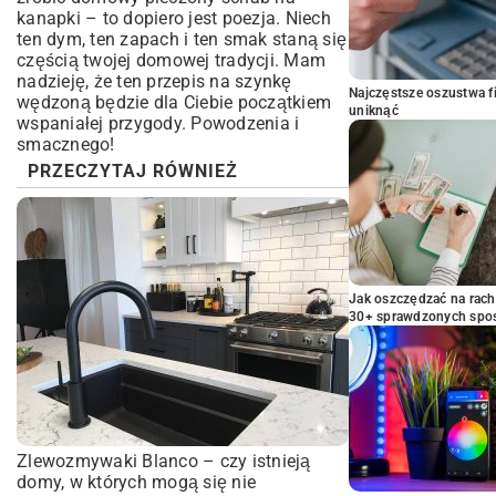
kanapki
– to dopiero jest poezja. Niech
ten dym, ten zapach i ten smak staną się
częścią twojej domowej tradycji. Mam
nadzieję, że ten przepis na szynkę
Najczęstsze oszustwa f
wędzoną będzie dla Ciebie początkiem
uniknąć
wspaniałej przygody. Powodzenia i
smacznego!
PRZECZYTAJ RÓWNIEŻ
Jak oszczędzać na rac
30+ sprawdzonych sp
Zlewozmywaki Blanco – czy istnieją
domy, w których mogą się nie