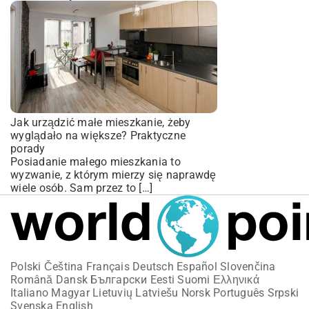
Jak urządzić małe mieszkanie, żeby
wyglądało na większe? Praktyczne
porady
Posiadanie małego mieszkania to
wyzwanie, z którym mierzy się naprawdę
wiele osób. Sam przez to […]
Polski
Čeština
Français
Deutsch
Español
Slovenčina
Română
Dansk
Български
Eesti
Suomi
Ελληνικά
Italiano
Magyar
Lietuvių
Latviešu
Norsk
Português
Srpski
Svenska
English