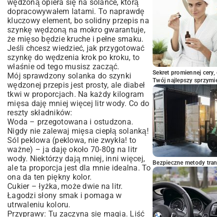
wędzoną opiera się na solance, którą
dopracowywałem latami. To naprawdę
kluczowy element, bo solidny przepis na
szynkę wędzoną na mokro gwarantuje,
że mięso będzie kruche i pełne smaku.
Jeśli chcesz wiedzieć, jak przygotować
szynkę do wędzenia krok po kroku, to
właśnie od tego musisz zacząć.
Sekret promiennej cery,
Mój sprawdzony solanka do szynki
Twój najlepszy sprzymi
wędzonej przepis jest prosty, ale diabeł
tkwi w proporcjach. Na każdy kilogram
mięsa daję mniej więcej litr wody. Co do
reszty składników:
Woda – przegotowana i ostudzona.
Nigdy nie zalewaj mięsa ciepłą solanką!
Sól peklowa (peklowa, nie zwykła! to
ważne) – ja daję około 70-80g na litr
wody. Niektórzy dają mniej, inni więcej,
Bezpieczne metody trans
ale ta proporcja jest dla mnie idealna. To
ona da ten piękny kolor.
Cukier – łyżka, może dwie na litr.
Łagodzi słony smak i pomaga w
utrwaleniu koloru.
Przyprawy: Tu zaczyna się magia. Liść