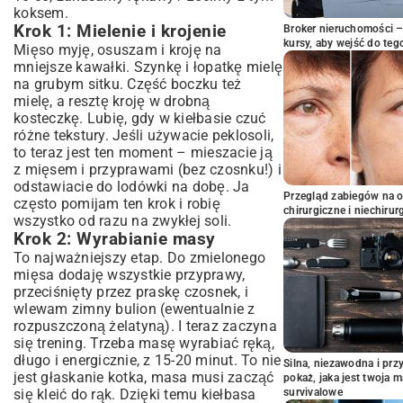
koksem.
Krok 1: Mielenie i krojenie
Broker nieruchomości – 
kursy, aby wejść do teg
Mięso myję, osuszam i kroję na
mniejsze kawałki. Szynkę i łopatkę mielę
na grubym sitku. Część boczku też
mielę, a resztę kroję w drobną
kosteczkę. Lubię, gdy w kiełbasie czuć
różne tekstury. Jeśli używacie peklosoli,
to teraz jest ten moment – mieszacie ją
z mięsem i przyprawami (bez czosnku!) i
odstawiacie do lodówki na dobę. Ja
Przegląd zabiegów na 
często pomijam ten krok i robię
chirurgiczne i niechirur
wszystko od razu na zwykłej soli.
Krok 2: Wyrabianie masy
To najważniejszy etap. Do zmielonego
mięsa dodaję wszystkie przyprawy,
przeciśnięty przez praskę czosnek, i
wlewam zimny bulion (ewentualnie z
rozpuszczoną żelatyną). I teraz zaczyna
się trening. Trzeba masę wyrabiać ręką,
długo i energicznie, z 15-20 minut. To nie
Silna, niezawodna i pr
jest głaskanie kotka, masa musi zacząć
pokaż, jaka jest twoja 
się kleić do rąk. Dzięki temu kiełbasa
survivalowe