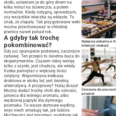
słoiki, ustawiam je do góry dnem na
kilka minut na ściereczce, a potem
normalnie. Kiedy ostygną, sprawdzam,
czy wszystkie wieczka są wklęsłe. To
znak, że złapały. Tak przygotowane weki
można przechowywać w chłodnej
piwnicy nawet ponad rok.
A gdyby tak trochę
Najlepsza piekarnia w 
pokombinować?
lokalnych smakach
Gdy już opanujecie podstawy, zacznijcie
zabawę. Ten przepis to świetna baza do
eksperymentów. Czasem robię wersję
tylko z szynki, jest chudsza, ale wtedy
trzeba pamiętać o większej ilości
żelatyny. Wspomniana kiełbasa
drobiowa w słoiku też jest świetną
alternatywą. A przyprawy? Hulaj dusza!
Ćwiczenia dla pracown
Można dodać trochę chilli dla ostrości,
poradnik
jałowca dla leśnego aromatu, albo
wędzonej papryki dla dymnego
posmaku. To wasze domowe wędliny,
więc niech smakują tak, jak lubicie.
Możliwości jest mnóstwo, podobnie jak