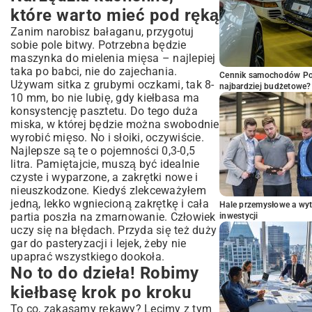
które warto mieć pod ręką
Zanim narobisz bałaganu, przygotuj
sobie pole bitwy. Potrzebna będzie
maszynka do mielenia mięsa – najlepiej
taka po babci, nie do zajechania.
Cennik samochodów Por
Używam sitka z grubymi oczkami, tak 8-
najbardziej budżetowe?
10 mm, bo nie lubię, gdy kiełbasa ma
konsystencję pasztetu. Do tego duża
miska, w której będzie można swobodnie
wyrobić mięso. No i słoiki, oczywiście.
Najlepsze są te o pojemności 0,3-0,5
litra. Pamiętajcie, muszą być idealnie
czyste i wyparzone, a zakrętki nowe i
nieuszkodzone. Kiedyś zlekceważyłem
jedną, lekko wgniecioną zakrętkę i cała
Hale przemysłowe a wyt
partia poszła na zmarnowanie. Człowiek
inwestycji
uczy się na błędach. Przyda się też duży
gar do pasteryzacji i lejek, żeby nie
upaprać wszystkiego dookoła.
No to do dzieła! Robimy
kiełbasę krok po kroku
To co, zakasamy rękawy? Lecimy z tym