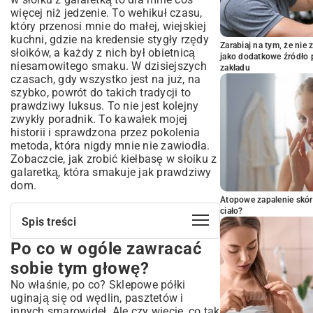
więcej niż jedzenie. To wehikuł czasu,
który przenosi mnie do małej, wiejskiej
kuchni, gdzie na kredensie stygły rzędy
Zarabiaj na tym, że ni
słoików, a każdy z nich był obietnicą
jako dodatkowe źródło 
niesamowitego smaku. W dzisiejszych
zakładu
czasach, gdy wszystko jest na już, na
szybko, powrót do takich tradycji to
prawdziwy luksus. To nie jest kolejny
zwykły poradnik. To kawałek mojej
historii i sprawdzona przez pokolenia
metoda, która nigdy mnie nie zawiodła.
Zobaczcie, jak zrobić kiełbasę w słoiku z
galaretką, która smakuje jak prawdziwy
dom.
Atopowe zapalenie skór
ciało?
Spis treści
Po co w ogóle zawracać
Po co w ogóle zawracać sobie tym
głowę?
sobie tym głowę?
Skarby z masarni i spiżarni, czyli co
No właśnie, po co? Sklepowe półki
potrzebujemy
uginają się od wędlin, pasztetów i
Mięso – fundament smaku
innych smarowideł. Ale czy wiecie, co tak