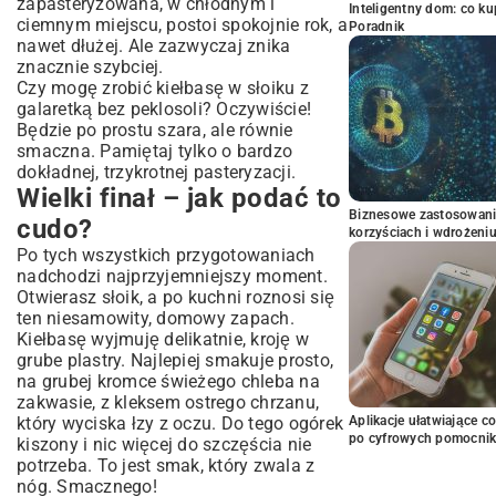
zapasteryzowana, w chłodnym i
Inteligentny dom: co k
ciemnym miejscu, postoi spokojnie rok, a
Poradnik
nawet dłużej. Ale zazwyczaj znika
znacznie szybciej.
Czy mogę zrobić kiełbasę w słoiku z
galaretką bez peklosoli? Oczywiście!
Będzie po prostu szara, ale równie
smaczna. Pamiętaj tylko o bardzo
dokładnej, trzykrotnej pasteryzacji.
Wielki finał – jak podać to
Biznesowe zastosowani
cudo?
korzyściach i wdrożeni
Po tych wszystkich przygotowaniach
nadchodzi najprzyjemniejszy moment.
Otwierasz słoik, a po kuchni roznosi się
ten niesamowity, domowy zapach.
Kiełbasę wyjmuję delikatnie, kroję w
grube plastry. Najlepiej smakuje prosto,
na grubej kromce świeżego chleba na
zakwasie, z kleksem ostrego chrzanu,
który wyciska łzy z oczu. Do tego ogórek
Aplikacje ułatwiające c
po cyfrowych pomocni
kiszony i nic więcej do szczęścia nie
potrzeba. To jest smak, który zwala z
nóg. Smacznego!