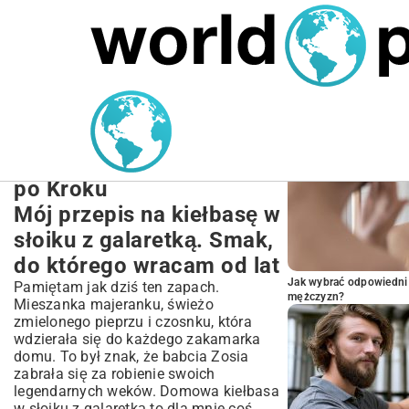
MARIUSZ ŁAMAGA
27.09.2025
NIERUCHOMOŚCI
POPULARNE A
Domowa Kiełbasa w
Słoiku z Galaretką:
Sprawdzony Przepis Krok
po Kroku
Mój przepis na kiełbasę w
słoiku z galaretką. Smak,
do którego wracam od lat
Jak wybrać odpowiedni 
Pamiętam jak dziś ten zapach.
mężczyzn?
Mieszanka majeranku, świeżo
zmielonego pieprzu i czosnku, która
wdzierała się do każdego zakamarka
domu. To był znak, że babcia Zosia
zabrała się za robienie swoich
legendarnych weków. Domowa kiełbasa
w słoiku z galaretką to dla mnie coś