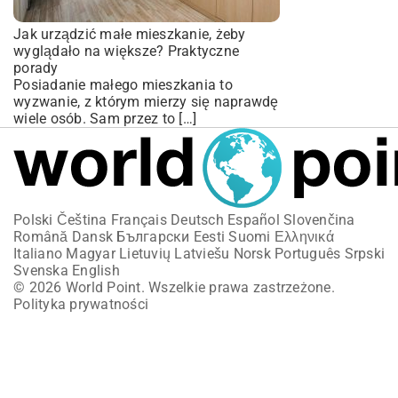
Jak urządzić małe mieszkanie, żeby
wyglądało na większe? Praktyczne
porady
Posiadanie małego mieszkania to
wyzwanie, z którym mierzy się naprawdę
wiele osób. Sam przez to […]
Polski
Čeština
Français
Deutsch
Español
Slovenčina
Română
Dansk
Български
Eesti
Suomi
Ελληνικά
Italiano
Magyar
Lietuvių
Latviešu
Norsk
Português
Srpski
Svenska
English
© 2026 World Point. Wszelkie prawa zastrzeżone.
Polityka prywatności