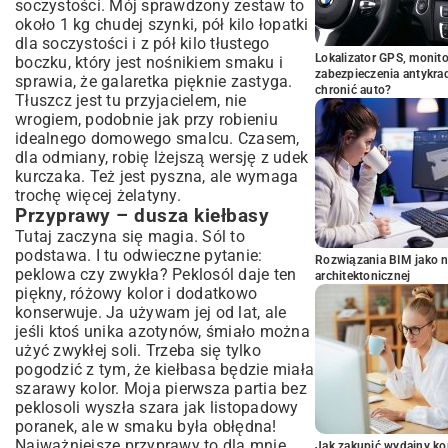
soczystości. Mój sprawdzony zestaw to
około 1 kg chudej szynki, pół kilo łopatki
dla soczystości i z pół kilo tłustego
Lokalizator GPS, monito
boczku, który jest nośnikiem smaku i
zabezpieczenia antykra
sprawia, że galaretka pięknie zastyga.
chronić auto?
Tłuszcz jest tu przyjacielem, nie
wrogiem, podobnie jak przy robieniu
idealnego
domowego smalcu
. Czasem,
dla odmiany, robię lżejszą wersję z udek
kurczaka. Też jest pyszna, ale wymaga
trochę więcej żelatyny.
Przyprawy – dusza kiełbasy
Tutaj zaczyna się magia. Sól to
podstawa. I tu odwieczne pytanie:
Rozwiązania BIM jako n
peklowa czy zwykła? Peklosól daje ten
architektonicznej
piękny, różowy kolor i dodatkowo
konserwuje. Ja używam jej od lat, ale
jeśli ktoś unika azotynów, śmiało można
użyć zwykłej soli. Trzeba się tylko
pogodzić z tym, że kiełbasa będzie miała
szarawy kolor. Moja pierwsza partia bez
peklosoli wyszła szara jak listopadowy
poranek, ale w smaku była obłędna!
Najważniejsze przyprawy to dla mnie
Jak zakupić wydajny ko