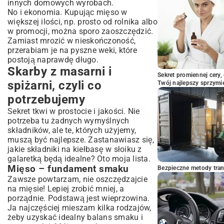
innych
domowych wyrobach
.
No i ekonomia. Kupując mięso w
większej ilości, np. prosto od rolnika albo
w promocji, można sporo zaoszczędzić.
Zamiast mrozić w nieskończoność,
przerabiam je na pyszne weki, które
postoją naprawdę długo.
Skarby z masarni i
Sekret promiennej cery,
spiżarni, czyli co
Twój najlepszy sprzymi
potrzebujemy
Sekret tkwi w prostocie i jakości. Nie
potrzeba tu żadnych wymyślnych
składników, ale te, których użyjemy,
muszą być najlepsze. Zastanawiasz się,
jakie składniki na kiełbasę w słoiku z
galaretką będą idealne? Oto moja lista.
Mięso – fundament smaku
Bezpieczne metody trans
Zawsze powtarzam, nie oszczędzajcie
na mięsie! Lepiej zrobić mniej, a
porządnie. Podstawą jest wieprzowina.
Ja najczęściej mieszam kilka rodzajów,
żeby uzyskać idealny balans smaku i