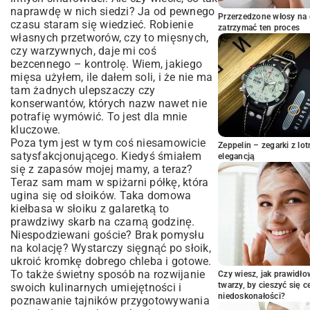
Przyprawy – dusza kiełbasy
naprawdę w nich siedzi? Ja od pewnego
Przerzedzone włosy na 
czasu staram się wiedzieć. Robienie
Coś na galaretkę
zatrzymać ten proces
własnych przetworów, czy to mięsnych,
Narzędzia kuchenne, które warto mieć
czy warzywnych, daje mi coś
pod ręką
bezcennego – kontrolę. Wiem, jakiego
No to do dzieła! Robimy kiełbasę krok po
mięsa użyłem, ile dałem soli, i że nie ma
kroku
tam żadnych ulepszaczy czy
Krok 1: Mielenie i krojenie
konserwantów, których nazw nawet nie
potrafię wymówić. To jest dla mnie
Krok 2: Wyrabianie masy
kluczowe.
Krok 3: Napełnianie słoików
Poza tym jest w tym coś niesamowicie
Zeppelin – zegarki z l
Gorąca kąpiel, czyli jak utrwalić nasze
satysfakcjonującego. Kiedyś śmiałem
elegancją
dzieło
się z zapasów mojej mamy, a teraz?
A gdyby tak trochę pokombinować?
Teraz sam mam w spiżarni półkę, która
ugina się od słoików. Taka domowa
Wasze pytania i moje odpowiedzi – bez
kiełbasa w słoiku z galaretką to
ściemy
prawdziwy skarb na czarną godzinę.
Wielki finał – jak podać to cudo?
Niespodziewani goście? Brak pomysłu
na kolację? Wystarczy sięgnąć po słoik,
ukroić kromkę dobrego chleba i gotowe.
To także świetny sposób na rozwijanie
Czy wiesz, jak prawidł
twarzy, by cieszyć się 
swoich kulinarnych umiejętności i
niedoskonałości?
poznawanie tajników przygotowywania