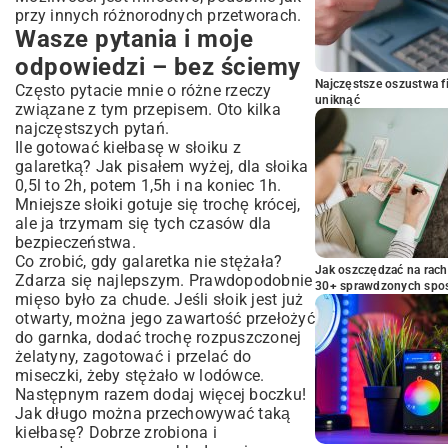
przy innych
różnorodnych przetworach
.
Wasze pytania i moje
odpowiedzi – bez ściemy
Najczęstsze oszustwa f
Często pytacie mnie o różne rzeczy
uniknąć
związane z tym przepisem. Oto kilka
najczęstszych pytań.
Ile gotować kiełbasę w słoiku z
galaretką? Jak pisałem wyżej, dla słoika
0,5l to 2h, potem 1,5h i na koniec 1h.
Mniejsze słoiki gotuje się trochę krócej,
ale ja trzymam się tych czasów dla
bezpieczeństwa.
Co zrobić, gdy galaretka nie stężała?
Jak oszczędzać na rac
Zdarza się najlepszym. Prawdopodobnie
30+ sprawdzonych sp
mięso było za chude. Jeśli słoik jest już
otwarty, można jego zawartość przełożyć
do garnka, dodać trochę rozpuszczonej
żelatyny, zagotować i przelać do
miseczki, żeby stężało w lodówce.
Następnym razem dodaj więcej boczku!
Jak długo można przechowywać taką
kiełbasę? Dobrze zrobiona i