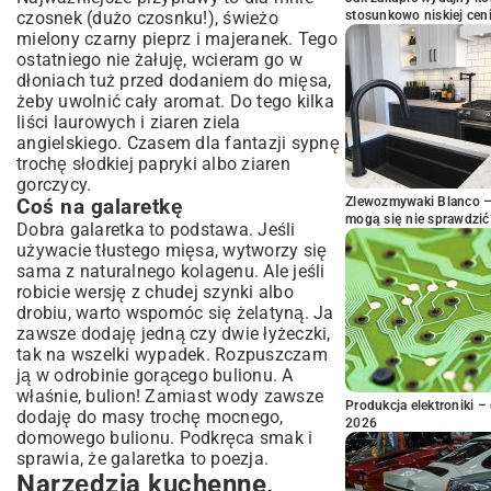
czosnek (dużo czosnku!), świeżo
stosunkowo niskiej cen
mielony czarny pieprz i majeranek. Tego
ostatniego nie żałuję, wcieram go w
dłoniach tuż przed dodaniem do mięsa,
żeby uwolnić cały aromat. Do tego kilka
liści laurowych i ziaren ziela
angielskiego. Czasem dla fantazji sypnę
trochę słodkiej papryki albo ziaren
gorczycy.
Zlewozmywaki Blanco – 
Coś na galaretkę
mogą się nie sprawdzić
Dobra galaretka to podstawa. Jeśli
używacie tłustego mięsa, wytworzy się
sama z naturalnego kolagenu. Ale jeśli
robicie wersję z chudej szynki albo
drobiu, warto wspomóc się żelatyną. Ja
zawsze dodaję jedną czy dwie łyżeczki,
tak na wszelki wypadek. Rozpuszczam
ją w odrobinie gorącego bulionu. A
właśnie, bulion! Zamiast wody zawsze
Produkcja elektroniki – 
dodaję do masy trochę mocnego,
2026
domowego bulionu. Podkręca smak i
sprawia, że galaretka to poezja.
Narzędzia kuchenne,