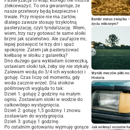
Pasteryzacja to etap, którego nie można
zlekceważyć. To ona gwarantuje, że
nasze przetwory będą bezpieczne i
trwałe. Przy mięsie nie ma żartów,
Bambi status związku 
dlatego zawsze stosuję trzykrotną
życiu miłosnym?
pasteryzację, czyli tyndalizację. Wiem,
wiem, trzy razy gotować te same słoiki
brzmi jak szaleństwo. Ale zaufajcie mi,
lepiej poświęcić te trzy dni i spać
spokojnie. Zatem jak pasteryzować
kiełbasę w słoiku z galaretką?
Dno dużego gara wykładam ściereczką,
ustawiam słoiki tak, żeby się nie stykały.
Zalewam wodą do 3/4 ich wysokości i
Wyniki meczów piłki noż
gotuję. Czas liczę od momentu, gdy
Historia
woda zacznie wrzeć. Dla słoików
półlitrowych wygląda to tak:
Dzień 1: gotuję 2 godziny na małym
ogniu. Zostawiam słoiki w wodzie do
całkowitego wystygnięcia.
Dzień 2: gotuję 1,5 godziny. I znowu
zostawiam do wystygnięcia.
Dzień 3: gotuję 1 godzinę.
Po ostatnim gotowaniu wyjmuję gorące
Jak uniknąć oszustw h