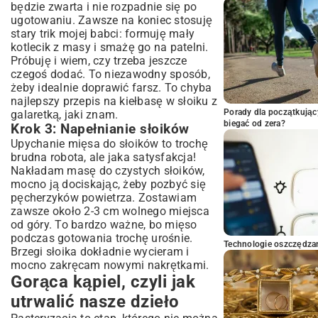
będzie zwarta i nie rozpadnie się po
ugotowaniu. Zawsze na koniec stosuję
stary trik mojej babci: formuję mały
kotlecik z masy i smażę go na patelni.
Próbuję i wiem, czy trzeba jeszcze
czegoś dodać. To niezawodny sposób,
żeby idealnie doprawić farsz. To chyba
najlepszy przepis na kiełbasę w słoiku z
Porady dla początkując
galaretką, jaki znam.
biegać od zera?
Krok 3: Napełnianie słoików
Upychanie mięsa do słoików to trochę
brudna robota, ale jaka satysfakcja!
Nakładam masę do czystych słoików,
mocno ją dociskając, żeby pozbyć się
pęcherzyków powietrza. Zostawiam
zawsze około 2-3 cm wolnego miejsca
od góry. To bardzo ważne, bo mięso
podczas gotowania trochę urośnie.
Technologie oszczędzan
Brzegi słoika dokładnie wycieram i
mocno zakręcam nowymi nakrętkami.
Gorąca kąpiel, czyli jak
utrwalić nasze dzieło