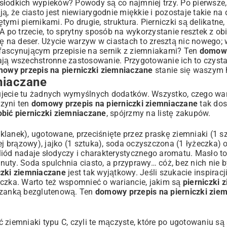
słodkich wypieków? Powody są co najmniej trzy. Po pierwsze,
ą, że ciasto jest niewiarygodnie miękkie i pozostaje takie na 
mi piernikami. Po drugie, struktura. Pierniczki są delikatne,
A po trzecie, to sprytny sposób na wykorzystanie resztek z ob
na deser. Użycie warzyw w ciastach to zresztą nic nowego; 
o fascynującym
przepisie na sernik z ziemniakami
? Ten
domowy
ają wszechstronne zastosowanie. Przygotowanie ich to czysta
owy przepis na pierniczki ziemniaczane
stanie się waszym 
niaczane
ebujecie tu żadnych wymyślnych dodatków. Wszystko, czego wa
czyni ten
domowy przepis na pierniczki ziemniaczane
tak dos
obić pierniczki ziemniaczane
, spójrzmy na listę zakupów.
lanek), ugotowane, przeciśnięte przez praskę ziemniaki (1 s
piej brązowy), jajko (1 sztuka), soda oczyszczona (1 łyżeczka) 
Miód nadaje słodyczy i charakterystycznego aromatu. Masło t
uty. Soda spulchnia ciasto, a przyprawy… cóż, bez nich nie b
czki ziemniaczane
jest tak wyjątkowy. Jeśli szukacie inspiracj
eczka
. Warto też wspomnieć o wariancie, jakim są
pierniczki 
zanką bezglutenową. Ten
domowy przepis na pierniczki zie
ać ziemniaki typu C, czyli te mączyste, które po ugotowaniu są 