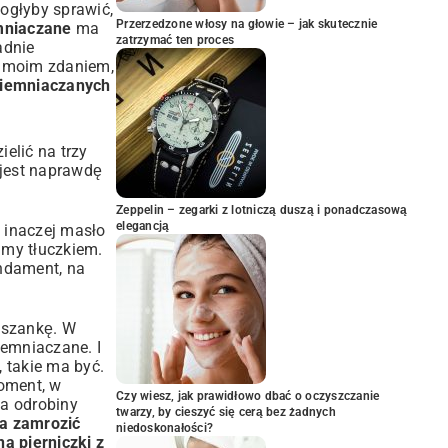
mogłyby sprawić,
Przerzedzone włosy na głowie – jak skutecznie
mniaczane
ma
zatrzymać ten proces
adnie
o, moim zdaniem,
 ziemniaczanych
elić na trzy
jest naprawdę
Zeppelin – zegarki z lotniczą duszą i ponadczasową
elegancją
 inaczej masło
amy tłuczkiem.
undament, na
eszankę. W
emniaczane. I
, takie ma być.
moment, w
Czy wiesz, jak prawidłowo dbać o oczyszczanie
 odrobiny
twarzy, by cieszyć się cerą bez żadnych
a zamrozić
niedoskonałości?
na pierniczki z