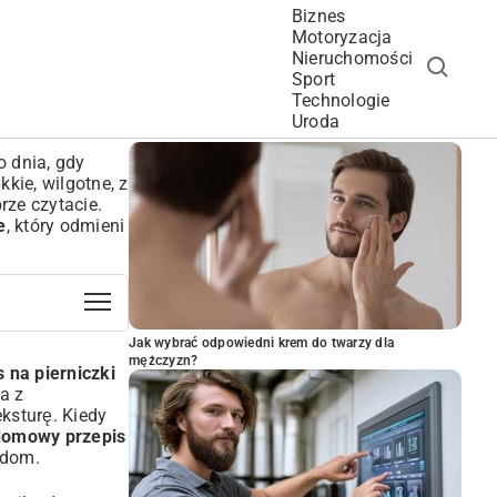
Biznes
Motoryzacja
Nieruchomości
Sport
Technologie
POPULARNE ARTYKUŁY
Uroda
o dnia, gdy
kie, wilgotne, z
rze czytacie.
e
, który odmieni
Jak wybrać odpowiedni krem do twarzy dla
mężczyzn?
 na pierniczki
a z
ksturę. Kiedy
domowy przepis
 dom.