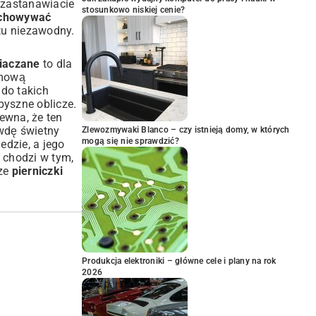
i zastanawiacie
stosunkowo niskiej cenie?
echowywać
tu niezawodny.
niaczane
to dla
omową
 do takich
pyszne oblicze.
ewna, że ten
wdę świetny
Zlewozmywaki Blanco – czy istnieją domy, w których
mogą się nie sprawdzić?
edzie, a jego
e chodzi w tym,
sze
pierniczki
Produkcja elektroniki – główne cele i plany na rok
2026