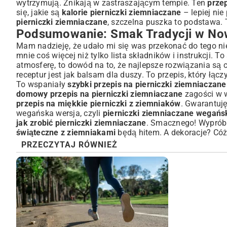
wytrzymują. Znikają w zastraszającym tempie. Ten
przep
się, jakie są
kalorie pierniczki ziemniaczane
– lepiej nie
pierniczki ziemniaczane
, szczelna puszka to podstawa.
Podsumowanie: Smak Tradycji w No
Mam nadzieję, że udało mi się was przekonać do tego n
mnie coś więcej niż tylko lista składników i instrukcji.
atmosferę, to dowód na to, że najlepsze rozwiązania są
receptur jest jak balsam dla duszy. To przepis, który łą
To wspaniały
szybki przepis na pierniczki ziemniaczane
domowy przepis na pierniczki ziemniaczane
zagości w w
przepis na miękkie pierniczki z ziemniaków
. Gwarantuję
wegańska wersja, czyli
pierniczki ziemniaczane wegańs
jak zrobić pierniczki ziemniaczane
. Smacznego! Wyprób
świąteczne z ziemniakami
będą hitem. A dekoracje? Cóż
PRZECZYTAJ RÓWNIEŻ