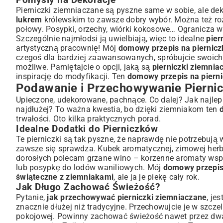
Pomysły na Dekoracje
Pierniczki ziemniaczane są pyszne same w sobie, ale d
lukrem
królewskim to zawsze dobry wybór. Można też rozp
połowy. Posypki, orzechy, wiórki kokosowe… Ogranicza wa
Szczególnie najmłodsi ją uwielbiają, więc to idealne
pier
artystyczną pracownię! Mój
domowy przepis na piernicz
czegoś dla bardziej zaawansowanych, spróbujcie swoich 
możliwe. Pamiętajcie o opcji, jaką są
pierniczki ziemni
inspirację do modyfikacji. Ten
domowy przepis na pierni
Podawanie i Przechowywanie Pierni
Upieczone, udekorowane, pachnące. Co dalej? Jak najlepi
najdłużej? To ważna kwestia, bo dzięki ziemniakom ten
trwałości. Oto kilka praktycznych porad.
Idealne Dodatki do Pierniczków
Te pierniczki są tak pyszne, że naprawdę nie potrzebują 
zawsze się sprawdza. Kubek aromatycznej, zimowej herb
dorosłych polecam grzane wino – korzenne aromaty wspan
lub posypkę do lodów waniliowych. Mój
domowy przepis 
świąteczne z ziemniakami
, ale ja je piekę cały rok.
Jak Długo Zachować Świeżość?
Pytanie,
jak przechowywać pierniczki ziemniaczane
, je
znacznie dłużej niż tradycyjne. Przechowujcie je w sz
pokojowej. Powinny zachować świeżość nawet przez dwa 