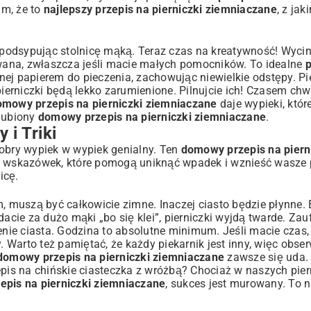
am, że to
najlepszy przepis na pierniczki ziemniaczane
, z ja
podsypując stolnicę mąką. Teraz czas na kreatywność! Wyci
towana, zwłaszcza jeśli macie małych pomocników. To idealne
p
nej papierem do pieczenia, zachowując niewielkie odstępy. Pi
rniczki będą lekko zarumienione. Pilnujcie ich! Czasem chwi
omowy przepis na pierniczki ziemniaczane
daje wypieki, któr
ulubiony
domowy przepis na pierniczki ziemniaczane
.
 i Triki
dobry wypiek w wypiek genialny. Ten
domowy przepis na piern
ka wskazówek, które pomogą uniknąć wpadek i wznieść wasze p
icę.
m, muszą być całkowicie zimne. Inaczej ciasto będzie płynne.
acie za dużo mąki „bo się klei”, pierniczki wyjdą twarde. Zau
enie ciasta. Godzina to absolutne minimum. Jeśli macie czas,
. Warto też pamiętać, że każdy piekarnik jest inny, więc obser
domowy przepis na pierniczki ziemniaczane
zawsze się uda. 
pis na chińskie ciasteczka z wróżbą
? Chociaż w naszych pier
pis na pierniczki ziemniaczane
, sukces jest murowany. To