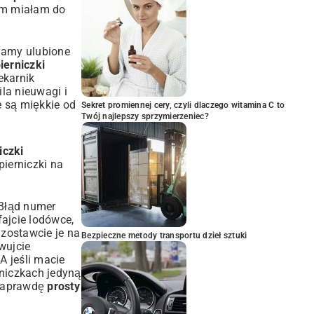
kim miałam do
namy ulubione
ierniczki
ekarnik
la nieuwagi i
e są miękkie od
Sekret promiennej cery, czyli dlaczego witamina C to
Twój najlepszy sprzymierzeniec?
iczki
ierniczki na
 Błąd numer
fajcie lodówce,
 zostawcie je na
Bezpieczne metody transportu dzieł sztuki
wujcie
A jeśli macie
niczkach jedyną
 naprawdę
prosty