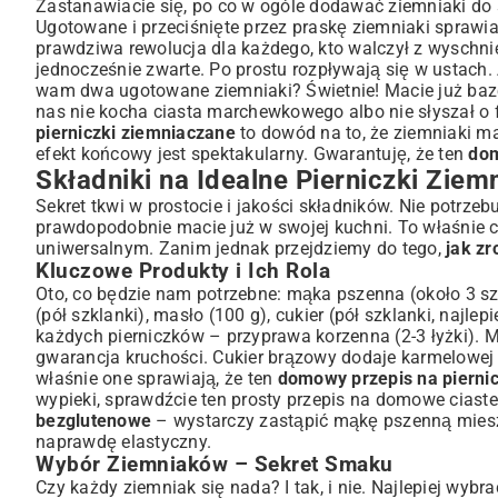
Przygotowanie Ziemniaków
Zastanawiacie się, po co w ogóle dodawać ziemniaki do 
Ugotowane i przeciśnięte przez praskę ziemniaki sprawiaj
Zagniatanie Ciasta – Ważne Wskazówki
prawdziwa rewolucja dla każdego, kto walczył z wyschnięty
Formowanie i Pieczenie
jednocześnie zwarte. Po prostu rozpływają się w ustach. 
Sekrety Udanych Pierniczków: Porady i Triki
wam dwa ugotowane ziemniaki? Świetnie! Macie już bazę 
Najczęstsze Błędy i Jak Ich Uniknąć
nas nie kocha ciasta marchewkowego albo nie słyszał 
pierniczki ziemniaczane
to dowód na to, że ziemniaki m
Pomysły na Dekoracje
efekt końcowy jest spektakularny. Gwarantuję, że ten
dom
Podawanie i Przechowywanie Pierniczków
Składniki na Idealne Pierniczki Ziem
Idealne Dodatki do Pierniczków
Sekret tkwi w prostocie i jakości składników. Nie potrz
Jak Długo Zachować Świeżość?
prawdopodobnie macie już w swojej kuchni. To właśnie 
Podsumowanie: Smak Tradycji w Nowej Odsłonie
uniwersalnym. Zanim jednak przejdziemy do tego,
jak zr
Kluczowe Produkty i Ich Rola
Oto, co będzie nam potrzebne: mąka pszenna (około 3 szk
(pół szklanki), masło (100 g), cukier (pół szklanki, najle
każdych pierniczków – przyprawa korzenna (2-3 łyżki). 
gwarancja kruchości. Cukier brązowy dodaje karmelowej n
właśnie one sprawiają, że ten
domowy przepis na pierni
wypieki, sprawdźcie ten
prosty przepis na domowe ciast
bezglutenowe
– wystarczy zastąpić mąkę pszenną mies
naprawdę elastyczny.
Wybór Ziemniaków – Sekret Smaku
Czy każdy ziemniak się nada? I tak, i nie. Najlepiej wybr