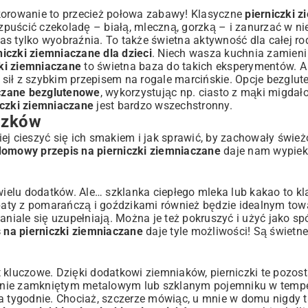
ekorowanie to przecież połowa zabawy! Klasyczne
pierniczki 
uścić czekoladę – białą, mleczną, gorzką – i zanurzać w nie
s tylko wyobraźnia. To także świetna aktywność dla całej ro
niczki ziemniaczane dla dzieci
. Niech wasza kuchnia zamieni
ki ziemniaczane
to świetna baza do takich eksperymentów. A 
sił z
szybkim przepisem na rogale marcińskie
. Opcje bezglut
aczane bezglutenowe
, wykorzystując np.
ciasto z mąki migdał
czki ziemniaczane
jest bardzo wszechstronny.
czków
ej cieszyć się ich smakiem i jak sprawić, by zachowały śwież
domowy przepis na pierniczki ziemniaczane
daje nam wypieki
wielu dodatków. Ale… szklanka ciepłego mleka lub kakao to kla
aty z pomarańczą i goździkami również będzie idealnym tow
iale się uzupełniają. Można je też pokruszyć i użyć jako sp
na pierniczki ziemniaczane
daje tyle możliwości! Są świetn
st kluczowe. Dzięki dodatkowi ziemniaków, pierniczki te pozos
czelnie zamkniętym metalowym lub szklanym pojemniku w temp
tygodnie. Chociaż, szczerze mówiąc, u mnie w domu nigdy t