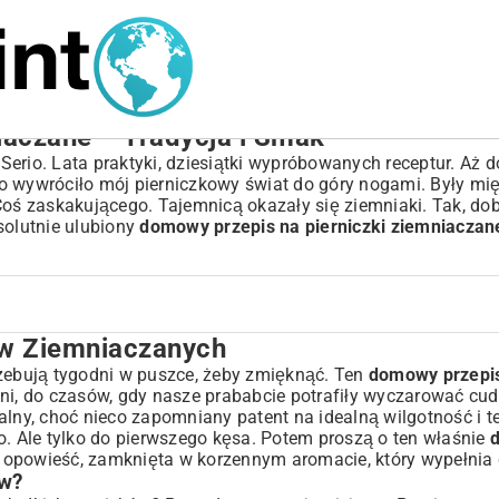
iaczane – Tradycja i Smak
erio. Lata praktyki, dziesiątki wypróbowanych receptur. Aż d
 wywróciło mój pierniczkowy świat do góry nogami. Były mięk
Coś zaskakującego. Tajemnicą okazały się ziemniaki. Tak, dob
solutnie ulubiony
domowy przepis na pierniczki ziemniaczan
w Ziemniaczanych
rzebują tygodni w puszce, żeby zmięknąć. Ten
domowy przepis
eni, do czasów, gdy nasze prababcie potrafiły wyczarować cud
alny, choć nieco zapomniany patent na idealną wilgotność i te
 Ale tylko do pierwszego kęsa. Potem proszą o ten właśnie
ała opowieść, zamknięta w korzennym aromacie, który wypełnia
e
ów?