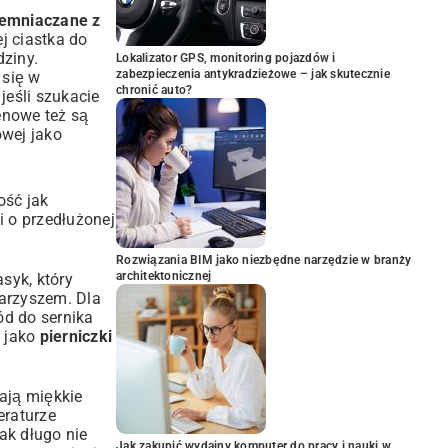
ziemniaczane z
j ciastka do
dziny.
Lokalizator GPS, monitoring pojazdów i
zabezpieczenia antykradzieżowe – jak skutecznie
 się w
chronić auto?
jeśli szukacie
enowe też są
owej
jako
ość jak
 o przedłużonej
Rozwiązania BIM jako niezbędne narzędzie w branży
architektonicznej
syk, który
arzyszem. Dla
ód do sernika
e jako
pierniczki
tają miękkie
eraturze
ak długo nie
Jak zakupić wydajny komputer do pracy i nauki w