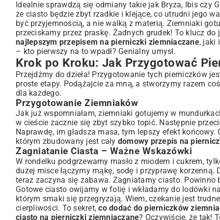
Idealnie sprawdzą się odmiany takie jak Bryza, Ibis czy 
że ciasto będzie zbyt rzadkie i klejące, co utrudni jego 
być przyjemnością, a nie walką z materią. Ziemniaki go
przeciskamy przez praskę. Żadnych grudek! To klucz do j
najlepszym przepisem na pierniczki ziemniaczane
, jaki
– kto pierwszy na to wpadł? Genialny umysł.
Krok po Kroku: Jak Przygotować Pie
Przejdźmy do dzieła! Przygotowanie tych pierniczków jest
proste etapy. Podążajcie za mną, a stworzymy razem co
dla każdego.
Przygotowanie Ziemniaków
Jak już wspomniałam, ziemniaki gotujemy w mundurkach, 
w cieście zacznie się zbyt szybko topić. Następnie prze
Naprawdę, im gładsza masa, tym lepszy efekt końcowy. O
którym zbudowany jest cały
domowy przepis na piernicz
Zagniatanie Ciasta – Ważne Wskazówki
W rondelku podgrzewamy masło z miodem i cukrem, tylk
dużej misce łączymy mąkę, sodę i przyprawę korzenną. 
teraz zaczyna się zabawa. Zagniatamy ciasto. Powinno być
Gotowe ciasto owijamy w folię i wkładamy do lodówki na
którym smaki się przegryzają. Wiem, czekanie jest trudne
cierpliwości. To sekret,
co dodać do pierniczków ziemnia
ciasto na pierniczki ziemniaczane
? Oczywiście, że tak! 