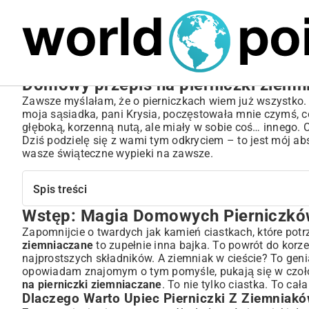
MARIUSZ ŁAMAGA
05.10.2025
SPORT
Domowy przepis na pierniczki ziemn
Zawsze myślałam, że o pierniczkach wiem już wszystko. S
moja sąsiadka, pani Krysia, poczęstowała mnie czymś, co
głęboką, korzenną nutą, ale miały w sobie coś… innego. 
Dziś podzielę się z wami tym odkryciem – to jest mój ab
wasze świąteczne wypieki na zawsze.
Spis treści
Wstęp: Magia Domowych Pierniczkó
Wstęp: Magia Domowych Pierniczków Ziemniaczanych
Dlaczego Warto Upiec Pierniczki Z Ziemniaków?
Zapomnijcie o twardych jak kamień ciastkach, które pot
ziemniaczane
to zupełnie inna bajka. To powrót do korz
Składniki na Idealne Pierniczki Ziemniaczane
najprostszych składników. A ziemniak w cieście? To geni
Kluczowe Produkty i Ich Rola
opowiadam znajomym o tym pomyśle, pukają się w czoło.
Wybór Ziemniaków – Sekret Smaku
na pierniczki ziemniaczane
. To nie tylko ciastka. To c
Krok po Kroku: Jak Przygotować Pierniczki Ziemniaczan
Dlaczego Warto Upiec Pierniczki Z Ziemniak