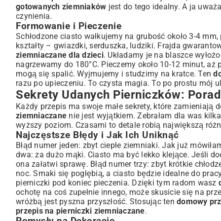
gotowanych ziemniaków
jest do tego idealny. A ja uważ
czynienia.
Formowanie i Pieczenie
Schłodzone ciasto wałkujemy na grubość około 3-4 mm, 
kształty – gwiazdki, serduszka, ludziki. Frajda gwaran
ziemniaczane dla dzieci
. Układamy je na blaszce wyłożo
nagrzewamy do 180°C. Pieczemy około 10-12 minut, aż pie
mogą się spalić. Wyjmujemy i studzimy na kratce. Ten
d
razu po upieczeniu. To czysta magia. To po prostu mój 
Sekrety Udanych Pierniczków: Porady
Każdy przepis ma swoje małe sekrety, które zamieniają 
ziemniaczane
nie jest wyjątkiem. Zebrałam dla was kil
wyższy poziom. Czasami to detale robią największą różn
Najczęstsze Błędy i Jak Ich Uniknąć
Błąd numer jeden: zbyt ciepłe ziemniaki. Jak już mówiła
dwa: za dużo mąki. Ciasto ma być lekko klejące. Jeśli dod
ona załatwi sprawę. Błąd numer trzy: zbyt krótkie chłodz
noc. Smaki się pogłębią, a ciasto będzie idealne do pracy
pierniczki pod koniec pieczenia. Dzięki tym radom wasz
ochotę na coś zupełnie innego, może skusicie się na
prze
wróżbą jest pyszna przyszłość. Stosując ten
domowy prze
przepis na pierniczki ziemniaczane
.