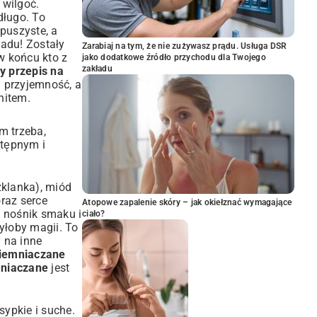
 wilgoć.
długo. To
 puszyste, a
iadu! Zostały
Zarabiaj na tym, że nie zużywasz prądu. Usługa DSR
w końcu kto z
jako dodatkowe źródło przychodu dla Twojego
zakładu
 przepis na
 przyjemność, a
hitem.
m trzeba,
tępnym i
zklanka), miód
oraz serce
Atopowe zapalenie skóry – jak okiełznać wymagające
o nośnik smaku i
ciało?
yłoby magii. To
i na inne
ziemniaczane
mniaczane
jest
sypkie i suche.