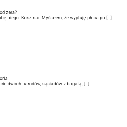
od zera?
bę biegu. Koszmar. Myślałem, że wypluję płuca po […]
oria
arcie dwóch narodów, sąsiadów z bogatą, […]