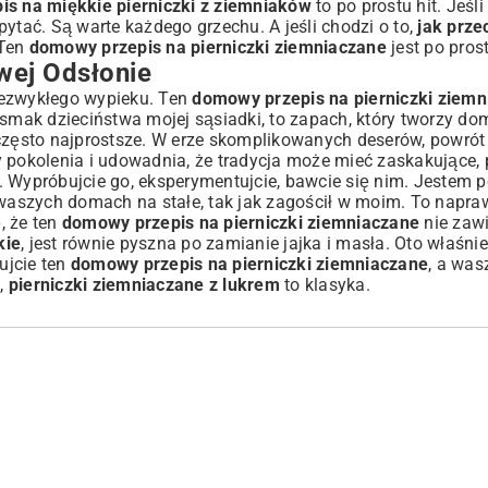
is na miękkie pierniczki z ziemniaków
to po prostu hit. Jeśl
 pytać. Są warte każdego grzechu. A jeśli chodzi o to,
jak prz
 Ten
domowy przepis na pierniczki ziemniaczane
jest po pros
wej Odsłonie
iezwykłego wypieku. Ten
domowy przepis na pierniczki ziem
 To smak dzieciństwa mojej sąsiadki, to zapach, który tworzy d
 często najprostsze. W erze skomplikowanych deserów, powrót
czy pokolenia i udowadnia, że tradycja może mieć zaskakujące, 
. Wypróbujcie go, eksperymentujcie, bawcie się nim. Jestem p
aszych domach na stałe, tak jak zagościł w moim. To napra
, że ten
domowy przepis na pierniczki ziemniaczane
nie zawi
kie
, jest równie pyszna po zamianie jajka i masła. Oto właśni
ujcie ten
domowy przepis na pierniczki ziemniaczane
, a wa
,
pierniczki ziemniaczane z lukrem
to klasyka.