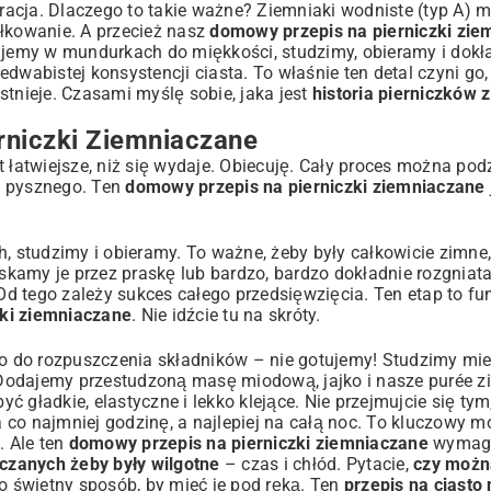
Gracja. Dlaczego to takie ważne? Ziemniaki wodniste (typ A) 
wałkowanie. A przecież nasz
domowy przepis na pierniczki zie
tujemy w mundurkach do miękkości, studzimy, obieramy i dokł
edwabistej konsystencji ciasta. To właśnie ten detal czyni g
 istnieje. Czasami myślę sobie, jaka jest
historia pierniczków
rniczki Ziemniaczane
 łatwiejsze, niż się wydaje. Obiecuję. Cały proces można podzi
ś pysznego. Ten
domowy przepis na pierniczki ziemniaczane
studzimy i obieramy. To ważne, żeby były całkowicie zimne,
ciskamy je przez praskę lub bardzo, bardzo dokładnie rozgniat
d tego zależy sukces całego przedsięwzięcia. Ten etap to f
ki ziemniaczane
. Nie idźcie tu na skróty.
o do rozpuszczenia składników – nie gotujemy! Studzimy mi
Dodajemy przestudzoną masę miodową, jajko i nasze purée zi
 gładkie, elastyczne i lekko klejące. Nie przejmujcie się tym
 co najmniej godzinę, a najlepiej na całą noc. To kluczowy 
. Ale ten
domowy przepis na pierniczki ziemniaczane
wymaga
czanych żeby były wilgotne
– czas i chłód. Pytacie,
czy możn
To świetny sposób, by mieć je pod ręką. Ten
przepis na ciasto 