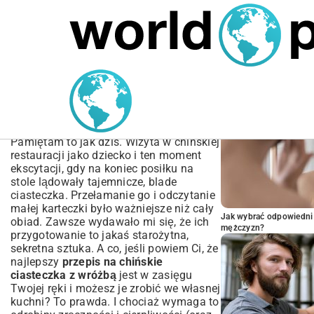
MARIUSZ ŁAMAGA
05.10.2025
SPORT
POPULARNE A
Przepis na Chińskie
Ciasteczka z Wróżbą –
Zrób Je Sam!
Pamiętam to jak dziś. Wizyta w chińskiej
restauracji jako dziecko i ten moment
ekscytacji, gdy na koniec posiłku na
stole lądowały tajemnicze, blade
ciasteczka. Przełamanie go i odczytanie
małej karteczki było ważniejsze niż cały
Jak wybrać odpowiedni 
obiad. Zawsze wydawało mi się, że ich
mężczyzn?
przygotowanie to jakaś starożytna,
sekretna sztuka. A co, jeśli powiem Ci, że
najlepszy
przepis na chińskie
ciasteczka z wróżbą
jest w zasięgu
Twojej ręki i możesz je zrobić we własnej
kuchni? To prawda. I chociaż wymaga to