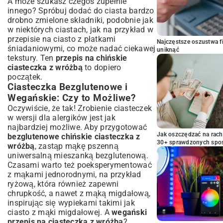
A może szukasz czegoś zupełnie
innego? Spróbuj dodać do ciasta bardzo
drobno zmielone składniki, podobnie jak
w niektórych ciastach, jak na przykład w
przepisie na
ciasto z płatkami
Najczęstsze oszustwa f
śniadaniowymi
, co może nadać ciekawej
uniknąć
tekstury. Ten
przepis na chińskie
ciasteczka z wróżbą
to dopiero
początek.
Ciasteczka Bezglutenowe i
Wegańskie: Czy to Możliwe?
Oczywiście, że tak! Zrobienie ciasteczek
w wersji dla alergików jest jak
najbardziej możliwe. Aby przygotować
Jak oszczędzać na rac
bezglutenowe chińskie ciasteczka z
30+ sprawdzonych sp
wróżbą
, zastąp mąkę pszenną
uniwersalną mieszanką bezglutenową.
Czasami warto też poeksperymentować
z mąkami jednorodnymi, na przykład
ryżową, która również zapewni
chrupkość, a nawet z mąką migdałową,
inspirując się wypiekami takimi jak
ciasto z mąki migdałowej
. A
wegański
przepis na ciasteczka z wróżbą
?