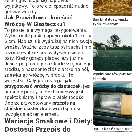
że ten gest staje się naprawdę
wyjątkowy. To o wiele lepsze niż nudne,
gotowe wróżby.
Jak Prawidłowo Umieścić
Bambi status związku 
Wróżbę W Ciasteczku?
życiu miłosnym?
To proste, ale wymaga przygotowania.
Wytnij małe paski papieru, około 1 cm na
6 cm. Napisz lub wydrukuj na nich swoje
wróżby. Ważne, żeby tusz był suchy i nie
rozmazywał się pod wpływem ciepła i
pary. Kiedy gorący placek leży już na
desce, po prostu połóż karteczkę na jego
środku, a następnie złóż ciastko na pół,
Wyniki meczów piłki noż
zamykając wróżbę w środku. To
Historia
wszystko. Cały proces tego,
jak
przygotować wróżby do ciasteczek
, jest
banalnie prosty, a efekt końcowy jest
spektakularny i sprawia wiele radości.
Dobrze przygotowany
przepis na
chińskie ciasteczka z wróżbą
musi
uwzględniać ten element.
Wariacje Smakowe i Diety:
Dostosuj Przepis do
Jak uniknąć oszustw h