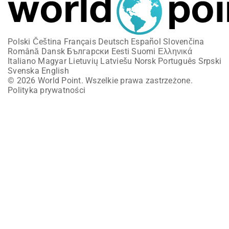
Polski
Čeština
Français
Deutsch
Español
Slovenčina
Română
Dansk
Български
Eesti
Suomi
Ελληνικά
Italiano
Magyar
Lietuvių
Latviešu
Norsk
Português
Srpski
Svenska
English
© 2026 World Point. Wszelkie prawa zastrzeżone.
Polityka prywatności