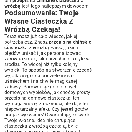
ten
przepis na chińskie ciasteczka z
wróżbą
jest tego najlepszym dowodem.
Podsumowanie: Twoje
Własne Ciasteczka Z
Wróżbą Czekają!
Teraz masz już całą wiedzę, jakiej
potrzebujesz. Znasz
przepis na chińskie
ciasteczka z wróżbą
, wiesz, jakich
błędów unikać i jak personalizować
zarówno smak, jak i przesłanie ukryte w
środku. To więcej niż tylko kolejny
wypiek. To sposób na stworzenie czegoś
wyjątkowego, na podzielenie się
uśmiechem i na chwilę magicznej
zabawy. Porównując go do innych
domowych wypieków, jak choćby
prosty
przepis na domowe ciasteczka
, ten
wymaga więcej zręczności, ale daje też
niepowtarzalny efekt. Czy jesteś gotów
podjąć wyzwanie? Gwarantuję, że warto.
Twoje własne, idealnie chrupiące
ciasteczka z wróżbą czekają, by je
stworzyć i przełamać. Powodzenia!