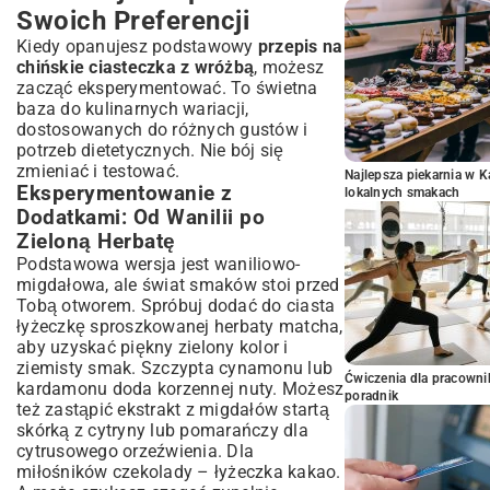
Swoich Preferencji
Kiedy opanujesz podstawowy
przepis na
chińskie ciasteczka z wróżbą
, możesz
zacząć eksperymentować. To świetna
baza do kulinarnych wariacji,
dostosowanych do różnych gustów i
potrzeb dietetycznych. Nie bój się
zmieniać i testować.
Najlepsza piekarnia w 
Eksperymentowanie z
lokalnych smakach
Dodatkami: Od Wanilii po
Zieloną Herbatę
Podstawowa wersja jest waniliowo-
migdałowa, ale świat smaków stoi przed
Tobą otworem. Spróbuj dodać do ciasta
łyżeczkę sproszkowanej herbaty matcha,
aby uzyskać piękny zielony kolor i
ziemisty smak. Szczypta cynamonu lub
Ćwiczenia dla pracown
kardamonu doda korzennej nuty. Możesz
poradnik
też zastąpić ekstrakt z migdałów startą
skórką z cytryny lub pomarańczy dla
cytrusowego orzeźwienia. Dla
miłośników czekolady – łyżeczka kakao.