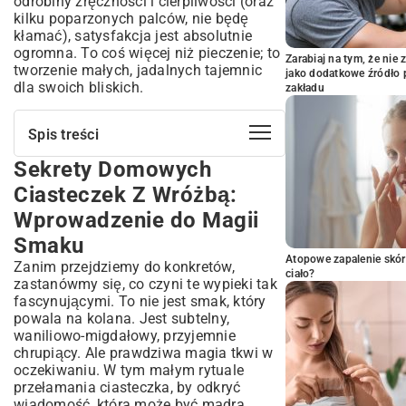
odrobiny zręczności i cierpliwości (oraz
kilku poparzonych palców, nie będę
kłamać), satysfakcja jest absolutnie
ogromna. To coś więcej niż pieczenie; to
Zarabiaj na tym, że ni
tworzenie małych, jadalnych tajemnic
jako dodatkowe źródło 
dla swoich bliskich.
zakładu
Spis treści
Sekrety Domowych
Sekrety Domowych Ciasteczek Z
Wróżbą: Wprowadzenie do Magii Smaku
Ciasteczek Z Wróżbą:
Co Sprawia, że Chińskie Ciasteczka Są Tak
Wprowadzenie do Magii
Wyjątkowe?
Smaku
Przepis na Chińskie Ciasteczka Z
Wróżbą: Krok po Kroku do Perfekcji
Atopowe zapalenie skór
Zanim przejdziemy do konkretów,
ciało?
Niezbędne Składniki, Które Masz w Kuchni
zastanówmy się, co czyni te wypieki tak
fascynującymi. To nie jest smak, który
Detale Przygotowania: Jak Uzyskać
Chrupkość i Delikatność?
powala na kolana. Jest subtelny,
waniliowo-migdałowy, przyjemnie
Tworzenie Wróżb: Wiadomości Pełne
chrupiący. Ale prawdziwa magia tkwi w
Inspiracji i Zabawy
oczekiwaniu. W tym małym rytuale
Pomysły na Oryginalne i Personalizowane
przełamania ciasteczka, by odkryć
Wróżby
wiadomość, która może być mądra,