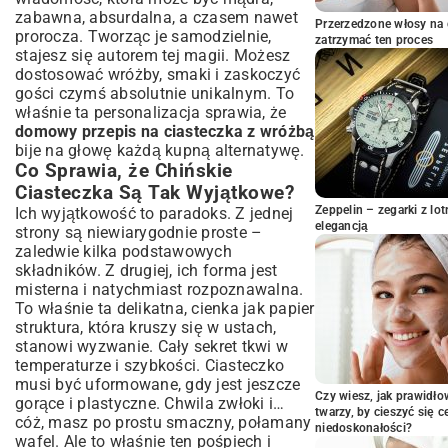
Jak Prawidłowo Umieścić Wróżbę W
zabawna, absurdalna, a czasem nawet
Ciasteczku?
Przerzedzone włosy na 
prorocza. Tworząc je samodzielnie,
zatrzymać ten proces
Wariacje Smakowe i Diety: Dostosuj
stajesz się autorem tej magii. Możesz
Przepis do Swoich Preferencji
dostosować wróżby, smaki i zaskoczyć
gości czymś absolutnie unikalnym. To
Eksperymentowanie z Dodatkami: Od
Wanilii po Zieloną Herbatę
właśnie ta personalizacja sprawia, że
domowy przepis na ciasteczka z wróżbą
Ciasteczka Bezglutenowe i Wegańskie: Czy
bije na głowę każdą kupną alternatywę.
to Możliwe?
Co Sprawia, że Chińskie
Serwowanie i Przechowywanie: Jak
Ciasteczka Są Tak Wyjątkowe?
Długo Zachowują Świeżość?
Zeppelin – zegarki z l
Ich wyjątkowość to paradoks. Z jednej
Idealne Okazje do Podania Ciasteczek Z
elegancją
strony są niewiarygodnie proste –
Wróżbą
zaledwie kilka podstawowych
Krótka Historia Ciasteczek Z Wróżbą:
składników. Z drugiej, ich forma jest
Skąd Pochodzi Ta Słodka Tradycja?
misterna i natychmiast rozpoznawalna.
Najczęstsze Błędy Przy Pieczeniu
To właśnie ta delikatna, cienka jak papier
Ciasteczek Z Wróżbą i Jak Ich Unikać
struktura, która kruszy się w ustach,
Podsumowanie: Twoje Własne
stanowi wyzwanie. Cały sekret tkwi w
Ciasteczka Z Wróżbą Czekają!
temperaturze i szybkości. Ciasteczko
musi być uformowane, gdy jest jeszcze
Czy wiesz, jak prawidł
gorące i plastyczne. Chwila zwłoki i…
twarzy, by cieszyć się 
cóż, masz po prostu smaczny, połamany
niedoskonałości?
wafel. Ale to właśnie ten pośpiech i