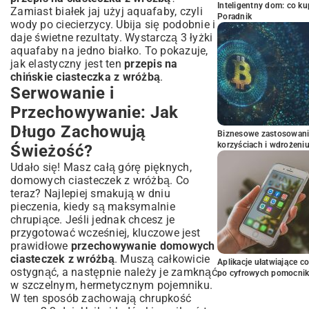
Inteligentny dom: co k
Zamiast białek jaj użyj aquafaby, czyli
Poradnik
wody po ciecierzycy. Ubija się podobnie i
daje świetne rezultaty. Wystarczą 3 łyżki
aquafaby na jedno białko. To pokazuje,
jak elastyczny jest ten
przepis na
chińskie ciasteczka z wróżbą
.
Serwowanie i
Przechowywanie: Jak
Długo Zachowują
Biznesowe zastosowani
korzyściach i wdrożeni
Świeżość?
Udało się! Masz całą górę pięknych,
domowych ciasteczek z wróżbą. Co
teraz? Najlepiej smakują w dniu
pieczenia, kiedy są maksymalnie
chrupiące. Jeśli jednak chcesz je
przygotować wcześniej, kluczowe jest
prawidłowe
przechowywanie domowych
ciasteczek z wróżbą
. Muszą całkowicie
Aplikacje ułatwiające c
ostygnąć, a następnie należy je zamknąć
po cyfrowych pomocni
w szczelnym, hermetycznym pojemniku.
W ten sposób zachowają chrupkość