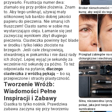
przywarło. Frustracja numer dwa:
złamało się przy próbie złożenia. Znam
Broker nieruchomości – 
to. Aby tego uniknąć, używaj maty
kursy, aby wejść do teg
silikonowej lub bardzo dobrej jakości
papieru do pieczenia. Nie smaruj ich
tłuszczem! Ciasto samo w sobie ma
wystarczająco oleju. Łamanie się jest
zazwyczaj wynikiem zbyt długiego
pieczenia. Ciasteczka powinny być blade
w środku i tylko lekko złociste na
brzegach. Jeśli całe zbrązowieją,
stwardnieją w piekarniku i nie dasz rady
Przegląd zabiegów na 
chirurgiczne i niechirur
ich złożyć. Lepiej wyjąć je sekundę za
wcześnie niż sekundę za późno. To też
odpowiada na pytanie,
dlaczego
ciasteczka z wróżbą pękają
– bo są
przepieczone i straciły plastyczność.
Tworzenie Wróżb:
Wiadomości Pełne
Inspiracji i Zabawy
Silna, niezawodna i pr
Ciastka to tylko nośnik. Prawdziwa
pokaż, jaka jest twoja 
zabawa zaczyna się przy tworzeniu
survivalowe