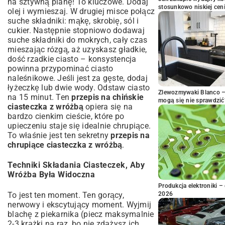
na sztywną pianę! To kluczowe. Dodaj
stosunkowo niskiej cen
olej i wymieszaj. W drugiej misce połącz
suche składniki: mąkę, skrobię, sól i
cukier. Następnie stopniowo dodawaj
suche składniki do mokrych, cały czas
mieszając rózgą, aż uzyskasz gładkie,
dość rzadkie ciasto – konsystencja
powinna przypominać ciasto
naleśnikowe. Jeśli jest za gęste, dodaj
łyżeczkę lub dwie wody. Odstaw ciasto
Zlewozmywaki Blanco – 
na 15 minut. Ten
przepis na chińskie
mogą się nie sprawdzić
ciasteczka z wróżbą
opiera się na
bardzo cienkim cieście, które po
upieczeniu staje się idealnie chrupiące.
To właśnie jest ten sekretny
przepis na
chrupiące ciasteczka z wróżbą
.
Techniki Składania Ciasteczek, Aby
Wróżba Była Widoczna
Produkcja elektroniki – 
To jest ten moment. Ten gorący,
2026
nerwowy i ekscytujący moment. Wyjmij
blachę z piekarnika (piecz maksymalnie
2-3 krążki na raz, bo nie zdążysz ich