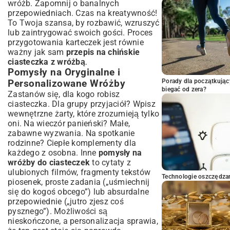
wróżb. Zapomnij o banalnych
przepowiedniach. Czas na kreatywność!
To Twoja szansa, by rozbawić, wzruszyć
lub zaintrygować swoich gości. Proces
przygotowania karteczek jest równie
ważny jak sam
przepis na chińskie
ciasteczka z wróżbą
.
Pomysły na Oryginalne i
Porady dla początkując
Personalizowane Wróżby
biegać od zera?
Zastanów się, dla kogo robisz
ciasteczka. Dla grupy przyjaciół? Wpisz
wewnętrzne żarty, które zrozumieją tylko
oni. Na wieczór panieński? Małe,
zabawne wyzwania. Na spotkanie
rodzinne? Ciepłe komplementy dla
każdego z osobna. Inne
pomysły na
wróżby do ciasteczek
to cytaty z
ulubionych filmów, fragmenty tekstów
Technologie oszczędzan
piosenek, proste zadania („uśmiechnij
się do kogoś obcego”) lub absurdalne
przepowiednie („jutro zjesz coś
pysznego”). Możliwości są
nieskończone, a personalizacja sprawia,