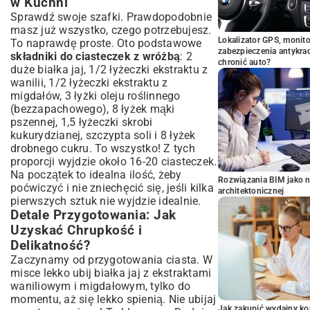
w Kuchni
Sprawdź swoje szafki. Prawdopodobnie
masz już wszystko, czego potrzebujesz.
Lokalizator GPS, monito
To naprawdę proste. Oto podstawowe
zabezpieczenia antykra
składniki do ciasteczek z wróżbą
: 2
chronić auto?
duże białka jaj, 1/2 łyżeczki ekstraktu z
wanilii, 1/2 łyżeczki ekstraktu z
migdałów, 3 łyżki oleju roślinnego
(bezzapachowego), 8 łyżek mąki
pszennej, 1,5 łyżeczki skrobi
kukurydzianej, szczypta soli i 8 łyżek
drobnego cukru. To wszystko! Z tych
proporcji wyjdzie około 16-20 ciasteczek.
Na początek to idealna ilość, żeby
Rozwiązania BIM jako n
poćwiczyć i nie zniechęcić się, jeśli kilka
architektonicznej
pierwszych sztuk nie wyjdzie idealnie.
Detale Przygotowania: Jak
Uzyskać Chrupkość i
Delikatność?
Zaczynamy od przygotowania ciasta. W
misce lekko ubij białka jaj z ekstraktami
waniliowym i migdałowym, tylko do
momentu, aż się lekko spienią. Nie ubijaj
Jak zakupić wydajny ko