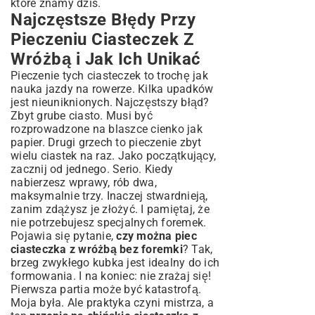
które znamy dziś.
Najczęstsze Błędy Przy
Pieczeniu Ciasteczek Z
Wróżbą i Jak Ich Unikać
Pieczenie tych ciasteczek to trochę jak
nauka jazdy na rowerze. Kilka upadków
jest nieuniknionych. Najczęstszy błąd?
Zbyt grube ciasto. Musi być
rozprowadzone na blaszce cienko jak
papier. Drugi grzech to pieczenie zbyt
wielu ciastek na raz. Jako początkujący,
zacznij od jednego. Serio. Kiedy
nabierzesz wprawy, rób dwa,
maksymalnie trzy. Inaczej stwardnieją,
zanim zdążysz je złożyć. I pamiętaj, że
nie potrzebujesz specjalnych foremek.
Pojawia się pytanie,
czy można piec
ciasteczka z wróżbą bez foremki
? Tak,
brzeg zwykłego kubka jest idealny do ich
formowania. I na koniec: nie zrażaj się!
Pierwsza partia może być katastrofą.
Moja była. Ale praktyka czyni mistrza, a