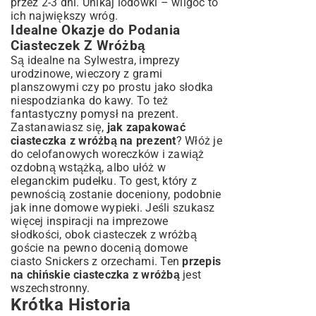
przez 2-3 dni. Unikaj lodówki – wilgoć to
ich największy wróg.
Idealne Okazje do Podania
Ciasteczek Z Wróżbą
Są idealne na Sylwestra, imprezy
urodzinowe, wieczory z grami
planszowymi czy po prostu jako słodka
niespodzianka do kawy. To też
fantastyczny pomysł na prezent.
Zastanawiasz się,
jak zapakować
ciasteczka z wróżbą na prezent
? Włóż je
do celofanowych woreczków i zawiąż
ozdobną wstążką, albo ułóż w
eleganckim pudełku. To gest, który z
pewnością zostanie doceniony, podobnie
jak inne domowe wypieki. Jeśli szukasz
więcej inspiracji na imprezowe
słodkości, obok ciasteczek z wróżbą
goście na pewno docenią
domowe
ciasto Snickers z orzechami
. Ten
przepis
na chińskie ciasteczka z wróżbą
jest
wszechstronny.
Krótka Historia