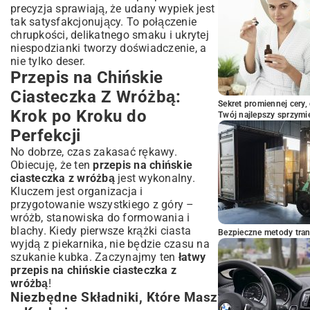
precyzja sprawiają, że udany wypiek jest
tak satysfakcjonujący. To połączenie
chrupkości, delikatnego smaku i ukrytej
niespodzianki tworzy doświadczenie, a
nie tylko deser.
Przepis na Chińskie
Ciasteczka Z Wróżbą:
Sekret promiennej cery,
Krok po Kroku do
Twój najlepszy sprzymi
Perfekcji
No dobrze, czas zakasać rękawy.
Obiecuję, że ten
przepis na chińskie
ciasteczka z wróżbą
jest wykonalny.
Kluczem jest organizacja i
przygotowanie wszystkiego z góry –
wróżb, stanowiska do formowania i
blachy. Kiedy pierwsze krążki ciasta
Bezpieczne metody trans
wyjdą z piekarnika, nie będzie czasu na
szukanie kubka. Zaczynajmy ten
łatwy
przepis na chińskie ciasteczka z
wróżbą
!
Niezbędne Składniki, Które Masz