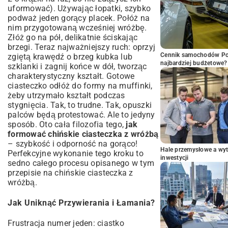
uformować). Używając łopatki, szybko
podważ jeden gorący placek. Połóż na
nim przygotowaną wcześniej wróżbę.
Złóż go na pół, delikatnie ściskając
brzegi. Teraz najważniejszy ruch: oprzyj
Cennik samochodów Por
zgiętą krawędź o brzeg kubka lub
najbardziej budżetowe?
szklanki i zagnij końce w dół, tworząc
charakterystyczny kształt. Gotowe
ciasteczko odłóż do formy na muffinki,
żeby utrzymało kształt podczas
stygnięcia. Tak, to trudne. Tak, opuszki
palców będą protestować. Ale to jedyny
sposób. Oto cała filozofia tego,
jak
formować chińskie ciasteczka z wróżbą
– szybkość i odporność na gorąco!
Hale przemysłowe a wyt
Perfekcyjne wykonanie tego kroku to
inwestycji
sedno całego procesu opisanego w tym
przepisie na chińskie ciasteczka z
wróżbą.
Jak Uniknąć Przywierania i Łamania?
Frustracja numer jeden: ciastko