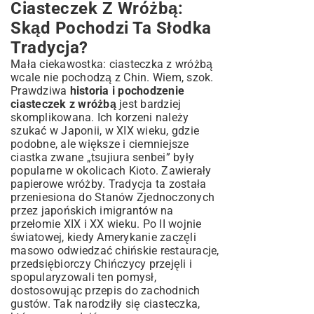
Ciasteczek Z Wróżbą:
Skąd Pochodzi Ta Słodka
Tradycja?
Mała ciekawostka: ciasteczka z wróżbą
wcale nie pochodzą z Chin. Wiem, szok.
Prawdziwa
historia i pochodzenie
ciasteczek z wróżbą
jest bardziej
skomplikowana. Ich korzeni należy
szukać w Japonii, w XIX wieku, gdzie
podobne, ale większe i ciemniejsze
ciastka zwane „tsujiura senbei” były
popularne w okolicach Kioto. Zawierały
papierowe wróżby. Tradycja ta została
przeniesiona do Stanów Zjednoczonych
przez japońskich imigrantów na
przełomie XIX i XX wieku. Po II wojnie
światowej, kiedy Amerykanie zaczęli
masowo odwiedzać chińskie restauracje,
przedsiębiorczy Chińczycy przejęli i
spopularyzowali ten pomysł,
dostosowując przepis do zachodnich
gustów. Tak narodziły się ciasteczka,