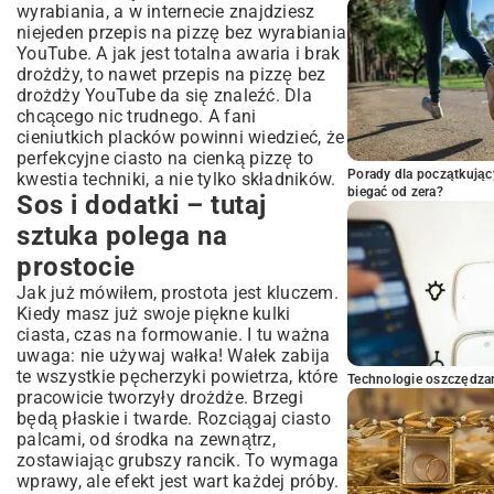
wyrabiania, a w internecie znajdziesz
niejeden przepis na pizzę bez wyrabiania
YouTube. A jak jest totalna awaria i brak
drożdży, to nawet przepis na pizzę bez
drożdży YouTube da się znaleźć. Dla
chcącego nic trudnego. A fani
cieniutkich placków powinni wiedzieć, że
perfekcyjne
ciasto na cienką pizzę
to
Porady dla początkując
kwestia techniki, a nie tylko składników.
biegać od zera?
Sos i dodatki – tutaj
sztuka polega na
prostocie
Jak już mówiłem, prostota jest kluczem.
Kiedy masz już swoje piękne kulki
ciasta, czas na formowanie. I tu ważna
uwaga: nie używaj wałka! Wałek zabija
te wszystkie pęcherzyki powietrza, które
Technologie oszczędzan
pracowicie tworzyły drożdże. Brzegi
będą płaskie i twarde. Rozciągaj ciasto
palcami, od środka na zewnątrz,
zostawiając grubszy rancik. To wymaga
wprawy, ale efekt jest wart każdej próby.