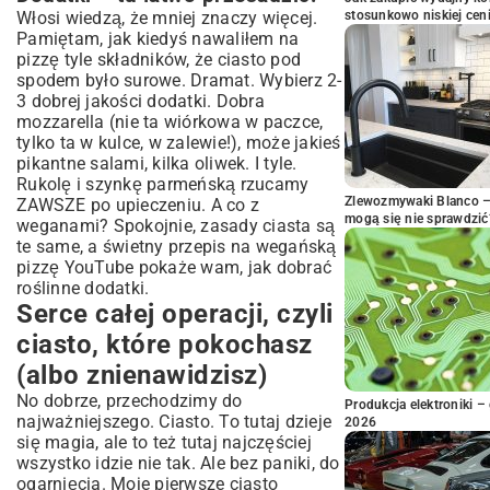
Włosi wiedzą, że mniej znaczy więcej.
stosunkowo niskiej cen
Pamiętam, jak kiedyś nawaliłem na
pizzę tyle składników, że ciasto pod
spodem było surowe. Dramat. Wybierz 2-
3 dobrej jakości dodatki. Dobra
mozzarella (nie ta wiórkowa w paczce,
tylko ta w kulce, w zalewie!), może jakieś
pikantne salami, kilka oliwek. I tyle.
Rukolę i szynkę parmeńską rzucamy
Zlewozmywaki Blanco – 
ZAWSZE po upieczeniu. A co z
mogą się nie sprawdzić
weganami? Spokojnie, zasady ciasta są
te same, a świetny przepis na wegańską
pizzę YouTube pokaże wam, jak dobrać
roślinne dodatki.
Serce całej operacji, czyli
ciasto, które pokochasz
(albo znienawidzisz)
No dobrze, przechodzimy do
Produkcja elektroniki – 
najważniejszego. Ciasto. To tutaj dzieje
2026
się magia, ale to też tutaj najczęściej
wszystko idzie nie tak. Ale bez paniki, do
ogarnięcia. Moje pierwsze ciasto