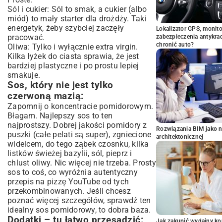
Sól i cukier: Sól to smak, a cukier (albo
miód) to mały starter dla drożdży. Taki
energetyk, żeby szybciej zaczęły
Lokalizator GPS, monito
pracować.
zabezpieczenia antykra
chronić auto?
Oliwa: Tylko i wyłącznie extra virgin.
Kilka łyżek do ciasta sprawia, że jest
bardziej plastyczne i po prostu lepiej
smakuje.
Sos, który nie jest tylko
czerwoną mazią:
Zapomnij o koncentracie pomidorowym.
Błagam. Najlepszy sos to ten
najprostszy. Dobrej jakości pomidory z
Rozwiązania BIM jako n
puszki (całe pelati są super), zgniecione
architektonicznej
widelcem, do tego ząbek czosnku, kilka
listków świeżej bazylii, sól, pieprz i
chlust oliwy. Nic więcej nie trzeba. Prosty
sos to coś, co wyróżnia autentyczny
przepis na pizzę YouTube od tych
przekombinowanych. Jeśli chcesz
poznać więcej szczegółów, sprawdź ten
idealny sos pomidorowy
, to dobra baza.
Dodatki – tu łatwo przesadzić:
Jak zakupić wydajny ko