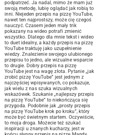
podpatrzeć. Ja nadal, mimo że mam już
swoją metodę, lubię oglądać jak robią to
inni. Niejeden przepis na pizzę YouTube,
nawet ten najprostszy, może cię czegoś
nauczyć. Czasem jeden mały trik
pokazany na wideo potrafi zmienić
wszystko. Dlatego dla mnie tekst i wideo
to duet idealny, a każdy przepis na pizzę
YouTube traktuję jako uzupełnienie
wiedzy. Znalezienie swojego ulubionego
przepisu to jedno, ale wizualne wsparcie
to drugie. Dobry przepis na pizzę
YouTube jest na wagę złota. Pytanie „jak
zrobić pizzę YouTube” jest jednym z
najczęściej wpisywanych, co pokazuje,
jak wielu z nas szuka wizualnych
wskazówek. Szukanie „najlepszy przepis
na pizzę YouTube” to niekończąca się
przygoda. Podobnie jak „prosty przepis
na pizzę YouTube krok po kroku”, który
może być świetnym startem. Oczywiście,
to moja droga. Możecie też szukać
inspiracji u znanych kucharzy, jest w
końcu słynny
przepis na pizzę Magdy