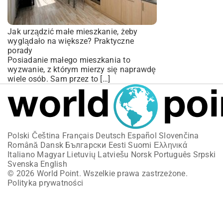
Jak urządzić małe mieszkanie, żeby
wyglądało na większe? Praktyczne
porady
Posiadanie małego mieszkania to
wyzwanie, z którym mierzy się naprawdę
wiele osób. Sam przez to […]
Polski
Čeština
Français
Deutsch
Español
Slovenčina
Română
Dansk
Български
Eesti
Suomi
Ελληνικά
Italiano
Magyar
Lietuvių
Latviešu
Norsk
Português
Srpski
Svenska
English
© 2026 World Point. Wszelkie prawa zastrzeżone.
Polityka prywatności