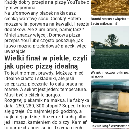
Każdy dobry przepis na pizzę YouTube o
tym wspomina.
Na uformowany placek nakładasz
cienką warstwę sosu. Cienką! Potem
Bambi status związku 
mozzarella, porwana na kawałki. I reszta
życiu miłosnym?
dodatków. Ale z umiarem, pamiętasz?
Mniej znaczy więcej. Domowa pizza
przepis YouTube często pokazuje, jak
łatwo można przeładować placek, więc
uważajcie.
Wielki finał w piekle, czyli
jak upiec pizzę idealną
To jest moment prawdy. Możesz mieć
Wyniki meczów piłki noż
Historia
idealne ciasto i składniki, ale jeśli
spieprzysz pieczenie, to cała praca na
marne. A sekret jest jeden: temperatura.
Musi być piekielnie gorąco.
Rozgrzej piekarnik na maksa. Ile fabryka
dała. 250, 280, 300 stopni? Super. I niech
się grzeje. Co najmniej pół godziny, a
najlepiej godzinę. Razem z blachą albo,
jeśli masz, kamieniem do pizzy. Kamień
Jak uniknąć oszustw h
to game changer, serio. Trzyma ciepło