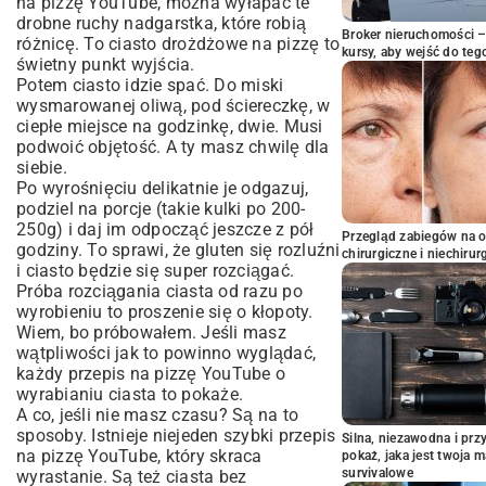
na pizzę YouTube, można wyłapać te
drobne ruchy nadgarstka, które robią
Broker nieruchomości – 
różnicę.
To ciasto drożdżowe na pizzę
to
kursy, aby wejść do teg
świetny punkt wyjścia.
Potem ciasto idzie spać. Do miski
wysmarowanej oliwą, pod ściereczkę, w
ciepłe miejsce na godzinkę, dwie. Musi
podwoić objętość. A ty masz chwilę dla
siebie.
Po wyrośnięciu delikatnie je odgazuj,
podziel na porcje (takie kulki po 200-
250g) i daj im odpocząć jeszcze z pół
Przegląd zabiegów na 
godziny. To sprawi, że gluten się rozluźni
chirurgiczne i niechirur
i ciasto będzie się super rozciągać.
Próba rozciągania ciasta od razu po
wyrobieniu to proszenie się o kłopoty.
Wiem, bo próbowałem. Jeśli masz
wątpliwości jak to powinno wyglądać,
każdy przepis na pizzę YouTube o
wyrabianiu ciasta to pokaże.
A co, jeśli nie masz czasu? Są na to
sposoby. Istnieje niejeden szybki przepis
Silna, niezawodna i pr
na pizzę YouTube, który skraca
pokaż, jaka jest twoja 
survivalowe
wyrastanie. Są też ciasta bez