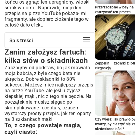
końcu osiągnąć ten upragniony, włoski
smak w domu. Naprawdę, niejeden
Przerzedzone włosy na 
zatrzymać ten proces
przepis na pizzę YouTube pokazał mi
fragmenty, ale dopiero złożenie tego w
całość dało efekt.
Spis treści
Zanim założysz fartuch:
Zanim założysz fartuch: kilka słów o
składnikach
kilka słów o składnikach
To, z czego powstaje magia, czyli ciasto:
Zeppelin – zegarki z l
Zacznijmy od podstaw, bo jak mawiała
elegancją
Sos, który nie jest tylko czerwoną mazią:
moja babcia, z byle czego bata nie
Dodatki – tu łatwo przesadzić:
ukręcisz. Dobre składniki to 80%
sukcesu. Możesz mieć najlepszy przepis
Serce całej operacji, czyli ciasto, które
na pizzę YouTube, ale jeśli użyjesz
pokochasz (albo znienawidzisz)
kiepskiej mąki, nic z tego nie będzie. Na
Sos i dodatki – tutaj sztuka polega na
początek nie musisz sięgać po
prostocie
skomplikowane receptury, czasem
Wielki finał w piekle, czyli jak upiec pizzę
wystarczy prosty przepis, jak ten
oparty
idealną
na 3 szklankach mąki
.
Czy wiesz, jak prawidł
Czego nauczyłem się na własnych
To, z czego powstaje magia,
twarzy, by cieszyć się 
niedoskonałości?
błędach (żebyś Ty nie musiał)
czyli ciasto: