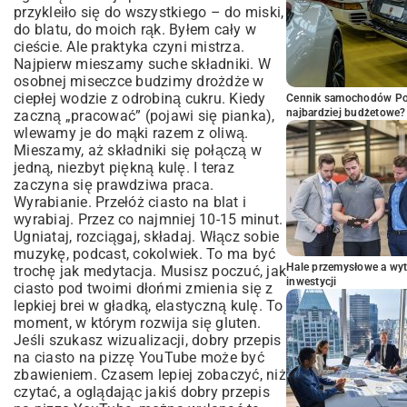
przykleiło się do wszystkiego – do miski,
do blatu, do moich rąk. Byłem cały w
cieście. Ale praktyka czyni mistrza.
Najpierw mieszamy suche składniki. W
osobnej miseczce budzimy drożdże w
ciepłej wodzie z odrobiną cukru. Kiedy
Cennik samochodów Por
najbardziej budżetowe?
zaczną „pracować” (pojawi się pianka),
wlewamy je do mąki razem z oliwą.
Mieszamy, aż składniki się połączą w
jedną, niezbyt piękną kulę. I teraz
zaczyna się prawdziwa praca.
Wyrabianie. Przełóż ciasto na blat i
wyrabiaj. Przez co najmniej 10-15 minut.
Ugniataj, rozciągaj, składaj. Włącz sobie
muzykę, podcast, cokolwiek. To ma być
Hale przemysłowe a wyt
trochę jak medytacja. Musisz poczuć, jak
inwestycji
ciasto pod twoimi dłońmi zmienia się z
lepkiej brei w gładką, elastyczną kulę. To
moment, w którym rozwija się gluten.
Jeśli szukasz wizualizacji, dobry przepis
na ciasto na pizzę YouTube może być
zbawieniem. Czasem lepiej zobaczyć, niż
czytać, a oglądając jakiś dobry przepis