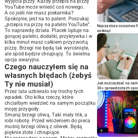
wyjęcia pizzy. Każdy przepis na pizzę
YouTube może wnieść coś nowego.
A co jeśli nie masz piekarnika?
Spokojnie, jest na to patent. Poszukaj
„przepis na pizzę na patelni YouTube”.
Najczęstsze oszustwa f
To naprawdę działa. Placek ląduje na
uniknąć
gorącej patelni, dodatki, przykrywka i w
kilka minut masz całkiem przyzwoitą
pizzę. Brzegi nie będą tak wyrośnięte,
ale spód będzie chrupiący. To świetna
opcja awaryjna.
Czego nauczyłem się na
własnych błędach (żebyś
Ty nie musiał)
Jak oszczędzać na rac
30+ sprawdzonych sp
Przez lata uzbierało się trochę tych
wpadek. Oto kilka rzeczy, które
chciałbym wiedzieć na samym początku
mojej przygody.
Smaruj brzegi oliwą. Taki mały trik, a
robi robotę. Przed włożeniem do pieca
muśnij brzegi oliwą z oliwek. Będą
pięknie złote i chrupiące.