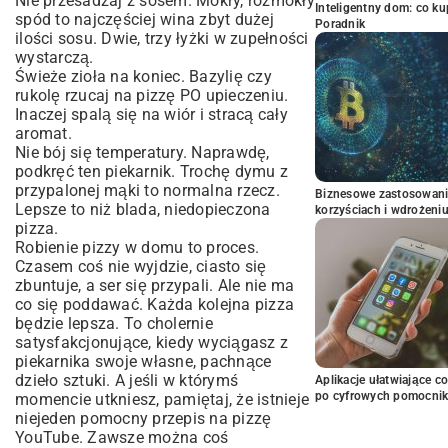
Nie przesadzaj z sosem. Mokry, rozmokły
Inteligentny dom: co k
spód to najczęściej wina zbyt dużej
Poradnik
ilości sosu. Dwie, trzy łyżki w zupełności
wystarczą.
Świeże zioła na koniec. Bazylię czy
rukolę rzucaj na pizzę PO upieczeniu.
Inaczej spalą się na wiór i stracą cały
aromat.
Nie bój się temperatury. Naprawdę,
podkręć ten piekarnik. Trochę dymu z
przypalonej mąki to normalna rzecz.
Biznesowe zastosowani
Lepsze to niż blada, niedopieczona
korzyściach i wdrożeni
pizza.
Robienie pizzy w domu to proces.
Czasem coś nie wyjdzie, ciasto się
zbuntuje, a ser się przypali. Ale nie ma
co się poddawać. Każda kolejna pizza
będzie lepsza. To cholernie
satysfakcjonujące, kiedy wyciągasz z
piekarnika swoje własne, pachnące
dzieło sztuki. A jeśli w którymś
Aplikacje ułatwiające c
po cyfrowych pomocni
momencie utkniesz, pamiętaj, że istnieje
niejeden pomocny przepis na pizzę
YouTube. Zawsze można coś