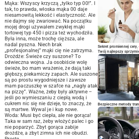
Mąka: Wszyscy krzyczą „tylko typ 00!”. I
tak, to prawda, włoska mąka 00 daje
niesamowitą lekkość i elastyczność. Ale
nie dajmy się zwariować. Na początku
mojej drogi używałem zwykłej mąki
tortowej typ 450 i pizza też wychodziła.
Była inna, może trochę cięższa, ale
nadal pyszna. Niech brak
Sekret promiennej cery,
„profesjonalnej” mąki cię nie zatrzyma.
Twój najlepszy sprzymi
Drożdże: Świeże czy suszone? To
odwieczna wojna. Ja osobiście wolę
świeże, bo mam wrażenie, że dają taki
głębszy, piekarniczy zapach. Ale suszone
są po prostu wygodniejsze i zawsze
mam paczuszkę w szafce na „nagły atak
na pizzę”. Ważne, żeby były aktywne –
jeśli po wymieszaniu z ciepłą wodą i
cukrem nic się nie dzieje, to znaczy, że
Bezpieczne metody trans
są martwe. Wywal je i kup nowe.
Woda: Musi być ciepła, ale nie gorąca!
Taka w sam raz, żeby włożyć palec i go
nie poparzyć. Zbyt gorąca zabije
drożdże, a zbyt zimna ich nie obudzi.
Proste.