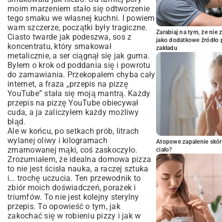
moim marzeniem stało się odtworzenie
tego smaku we własnej kuchni. I powiem
wam szczerze, początki były tragiczne.
Zarabiaj na tym, że ni
Ciasto twarde jak podeszwa, sos z
jako dodatkowe źródło 
koncentratu, który smakował
zakładu
metalicznie, a ser ciągnął się jak guma.
Byłem o krok od poddania się i powrotu
do zamawiania. Przekopałem chyba cały
internet, a fraza „przepis na pizzę
YouTube” stała się moją mantrą. Każdy
przepis na pizzę YouTube obiecywał
cuda, a ja zaliczyłem każdy możliwy
błąd.
Ale w końcu, po setkach prób, litrach
wylanej oliwy i kilogramach
Atopowe zapalenie skór
zmarnowanej mąki, coś zaskoczyło.
ciało?
Zrozumiałem, że idealna domowa pizza
to nie jest ścisła nauka, a raczej sztuka
i… trochę uczucia. Ten przewodnik to
zbiór moich doświadczeń, porażek i
triumfów. To nie jest kolejny sterylny
przepis. To opowieść o tym, jak
zakochać się w robieniu pizzy i jak w