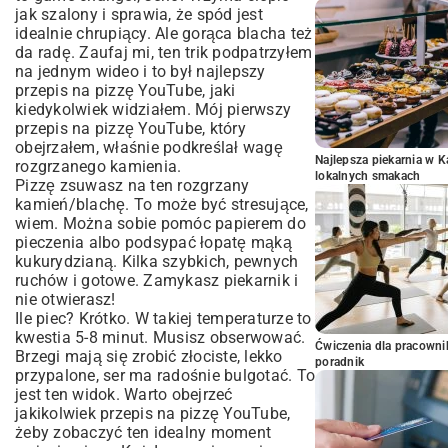
jak szalony i sprawia, że spód jest
idealnie chrupiący. Ale gorąca blacha też
da radę. Zaufaj mi, ten trik podpatrzyłem
na jednym wideo i to był najlepszy
przepis na pizzę YouTube, jaki
kiedykolwiek widziałem. Mój pierwszy
przepis na pizzę YouTube, który
obejrzałem, właśnie podkreślał wagę
Najlepsza piekarnia w 
rozgrzanego kamienia.
lokalnych smakach
Pizzę zsuwasz na ten rozgrzany
kamień/blachę. To może być stresujące,
wiem. Można sobie pomóc papierem do
pieczenia albo podsypać łopatę mąką
kukurydzianą. Kilka szybkich, pewnych
ruchów i gotowe. Zamykasz piekarnik i
nie otwierasz!
Ile piec? Krótko. W takiej temperaturze to
kwestia 5-8 minut. Musisz obserwować.
Ćwiczenia dla pracown
Brzegi mają się zrobić złociste, lekko
poradnik
przypalone, ser ma radośnie bulgotać. To
jest ten widok. Warto obejrzeć
jakikolwiek przepis na pizzę YouTube,
żeby zobaczyć ten idealny moment