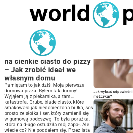
MARIUSZ ŁAMAGA
27.09.2025
NIERUCHOMOŚCI
POPULARNE A
Przepis na Idealne Cienkie
Ciasto do Pizzy
Mój sprawdzony przepis
na cienkie ciasto do pizzy
– Jak zrobić ideał we
własnym domu
Pamiętam to jak dziś. Moja pierwsza
domowa pizza. Byłem tak dumny!
Jak wybrać odpowiedni 
Wyjąłem ją z piekarnika, a tam…
mężczyzn?
katastrofa. Grube, blade ciasto, które
smakowało jak niedopieczona bułka, sos
prosto ze słoika i ser, który zamienił się
w gumową podeszwę. To była porażka,
która na długo ostudziła mój zapał. Ale
wiecie co? Nie poddałem się. Przez lata