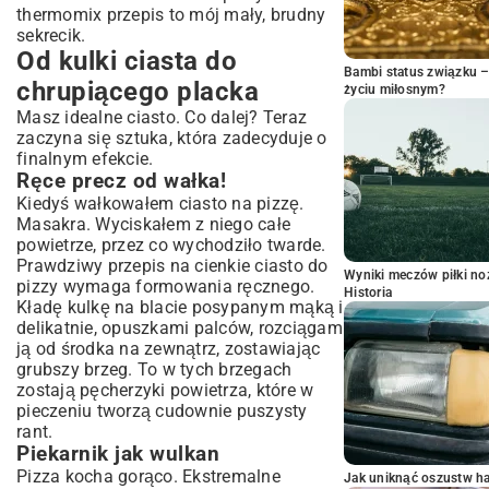
thermomix przepis to mój mały, brudny
sekrecik.
Od kulki ciasta do
Bambi status związku 
chrupiącego placka
życiu miłosnym?
Masz idealne ciasto. Co dalej? Teraz
zaczyna się sztuka, która zadecyduje o
finalnym efekcie.
Ręce precz od wałka!
Kiedyś wałkowałem ciasto na pizzę.
Masakra. Wyciskałem z niego całe
powietrze, przez co wychodziło twarde.
Prawdziwy przepis na cienkie ciasto do
Wyniki meczów piłki noż
pizzy wymaga formowania ręcznego.
Historia
Kładę kulkę na blacie posypanym mąką i
delikatnie, opuszkami palców, rozciągam
ją od środka na zewnątrz, zostawiając
grubszy brzeg. To w tych brzegach
zostają pęcherzyki powietrza, które w
pieczeniu tworzą cudownie puszysty
rant.
Piekarnik jak wulkan
Pizza kocha gorąco. Ekstremalne
Jak uniknąć oszustw h