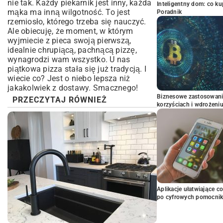
nie tak. Każdy piekarnik jest inny, każda
Inteligentny dom: co k
mąka ma inną wilgotność. To jest
Poradnik
rzemiosło, którego trzeba się nauczyć.
Ale obiecuję, że moment, w którym
wyjmiecie z pieca swoją pierwszą,
idealnie chrupiącą, pachnącą pizzę,
wynagrodzi wam wszystko. U nas
piątkowa pizza stała się już tradycją. I
wiecie co? Jest o niebo lepsza niż
jakakolwiek z dostawy. Smacznego!
Biznesowe zastosowani
PRZECZYTAJ RÓWNIEŻ
korzyściach i wdrożeni
Aplikacje ułatwiające c
po cyfrowych pomocni