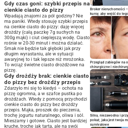
Gdy czas goni: szybki przepis na
cienkie ciasto do pizzy
Broker nieruchomości – 
kursy, aby wejść do teg
Wpadają znajomi za pół godziny? Nie
ma paniki. Wtedy stosuję szybki przepis
na cienkie ciasto do pizzy: daję więcej
drożdży (całą paczkę 7g suchych na
300g mąki) i ciut cieplejszą wodę. Ciasto
rośnie w 20-30 minut i można działać.
Smak nie będzie tak głęboki jak przy
długim wyrastaniu, ale w sytuacji
awaryjnej to i tak lepsze niż mrożonka.
Przegląd zabiegów na 
To wciąż świetne
ciasto drożdżowe na
chirurgiczne i niechirur
pizzę
.
Gdy drożdży brak: cienkie ciasto
do pizzy bez drożdży przepis
Zdarzyło mi się to kiedyś – ochota na
pizzę ogromna, a w szafce pustka po
drożdżach. Wtedy z pomocą przychodzi
cienkie ciasto do pizzy bez drożdży
przepis. Mąka, proszek do pieczenia,
trochę jogurtu naturalnego, oliwa i sól.
Silna, niezawodna i pr
Mieszamy i gotowe. Ciasto jest bardziej
pokaż, jaka jest twoja 
survivalowe
kruche, trochę jak tarta, ale na swój