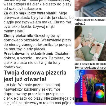
wasz przepis na cienkie ciasto do pizzy
od razu był sukcesem:
Za dużo mąki przy wyrabianiu:
Moje
pierwsze ciasta były twarde jak skała, bo
Najczęstsze oszustwa f
ciągle podsypywałem mąką. Ciasto ma
uniknąć
być lekko lepkie. Używaj mąki
minimalnie.
Zimny piekarnik:
Grzech główny
domowego pizzaiolo. Wstawienie pizzy
do nienagrzanego piekarnika to przepis
na smutny, blady placek.
Przeładowanie składnikami:
Chciałem
dobrze, a wyszło… mokro. Pamiętaj, że
cienkie ciasto nie udźwignie tony
Jak oszczędzać na rac
dodatków.
30+ sprawdzonych sp
Twoja domowa pizzeria
jest już otwarta!
I to tyle. Właśnie poznaliście mój
największy kuchenny sekret, mój
dopracowany przez lata przepis na
cienkie ciasto do pizzy. Nie zniechęcajcie
się, jeśli za pierwszym razem coś pójdzie