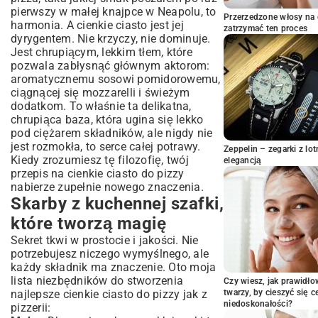
Krok 3: Czas na odpoczynek
pierwszy w małej knajpce w Neapolu, to
Przerzedzone włosy na 
harmonia. A cienkie ciasto jest jej
Krok 4: Delikatne traktowanie
zatrzymać ten proces
dyrygentem. Nie krzyczy, nie dominuje.
Pizza Haki na Różne Okazje
Jest chrupiącym, lekkim tłem, które
Gdy czas goni: szybki przepis na cienkie
pozwala zabłysnąć głównym aktorom:
ciasto do pizzy
aromatycznemu sosowi pomidorowemu,
Gdy drożdży brak: cienkie ciasto do pizzy
ciągnącej się mozzarelli i świeżym
bez drożdży przepis
dodatkom. To właśnie ta delikatna,
Pizza z patelni? A czemu nie!
chrupiąca baza, która ugina się lekko
pod ciężarem składników, ale nigdy nie
Gdy dopada lenistwo: cienkie ciasto do
pizzy Thermomix przepis
jest rozmokła, to serce całej potrawy.
Zeppelin – zegarki z l
Kiedy zrozumiesz tę filozofię, twój
Od kulki ciasta do chrupiącego placka
elegancją
przepis na cienkie ciasto do pizzy
Ręce precz od wałka!
nabierze zupełnie nowego znaczenia.
Piekarnik jak wulkan
Skarby z kuchennej szafki,
Mniej znaczy więcej
które tworzą magię
Czego unikać – czyli moje błędy na tacy
Sekret tkwi w prostocie i jakości. Nie
Twoja domowa pizzeria jest już otwarta!
potrzebujesz niczego wymyślnego, ale
każdy składnik ma znaczenie. Oto moja
lista niezbędników do stworzenia
Czy wiesz, jak prawidł
najlepsze cienkie ciasto do pizzy jak z
twarzy, by cieszyć się 
niedoskonałości?
pizzerii: