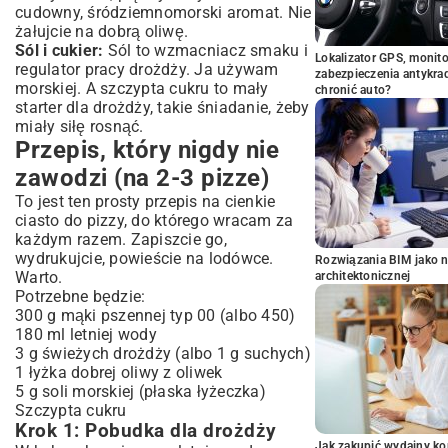
cudowny, śródziemnomorski aromat. Nie
żałujcie na dobrą oliwę.
Sól i cukier:
Sól to wzmacniacz smaku i
Lokalizator GPS, monito
regulator pracy drożdży. Ja używam
zabezpieczenia antykra
morskiej. A szczypta cukru to mały
chronić auto?
starter dla drożdży, takie śniadanie, żeby
miały siłę rosnąć.
Przepis, który nigdy nie
zawodzi (na 2-3 pizze)
To jest ten prosty przepis na cienkie
ciasto do pizzy, do którego wracam za
każdym razem. Zapiszcie go,
wydrukujcie, powieście na lodówce.
Rozwiązania BIM jako n
Warto.
architektonicznej
Potrzebne będzie:
300 g mąki pszennej typ 00 (albo 450)
180 ml letniej wody
3 g świeżych drożdży (albo 1 g suchych)
1 łyżka dobrej oliwy z oliwek
5 g soli morskiej (płaska łyżeczka)
Szczypta cukru
Krok 1: Pobudka dla drożdży
Jak zakupić wydajny ko