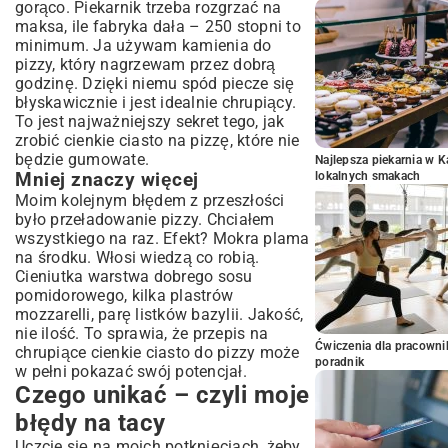
gorąco. Piekarnik trzeba rozgrzać na
maksa, ile fabryka dała – 250 stopni to
minimum. Ja używam kamienia do
pizzy, który nagrzewam przez dobrą
godzinę. Dzięki niemu spód piecze się
błyskawicznie i jest idealnie chrupiący.
To jest najważniejszy sekret tego, jak
zrobić cienkie ciasto na pizzę, które nie
będzie gumowate.
Najlepsza piekarnia w 
Mniej znaczy więcej
lokalnych smakach
Moim kolejnym błędem z przeszłości
było przeładowanie pizzy. Chciałem
wszystkiego na raz. Efekt? Mokra plama
na środku. Włosi wiedzą co robią.
Cieniutka warstwa dobrego
sosu
pomidorowego
, kilka plastrów
mozzarelli, parę listków bazylii. Jakość,
nie ilość. To sprawia, że przepis na
Ćwiczenia dla pracown
chrupiące cienkie ciasto do pizzy może
poradnik
w pełni pokazać swój potencjał.
Czego unikać – czyli moje
błędy na tacy
Uczcie się na moich potknięciach, żeby