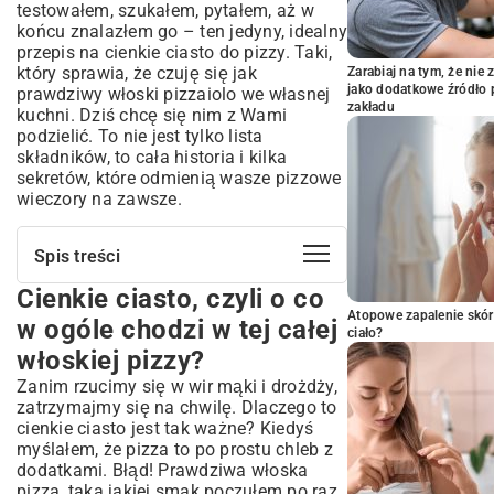
testowałem, szukałem, pytałem, aż w
końcu znalazłem go – ten jedyny, idealny
przepis na cienkie ciasto do pizzy. Taki,
który sprawia, że czuję się jak
Zarabiaj na tym, że ni
jako dodatkowe źródło 
prawdziwy włoski pizzaiolo we własnej
zakładu
kuchni. Dziś chcę się nim z Wami
podzielić. To nie jest tylko lista
składników, to cała historia i kilka
sekretów, które odmienią wasze pizzowe
wieczory na zawsze.
Spis treści
Cienkie ciasto, czyli o co
Cienkie ciasto, czyli o co w ogóle chodzi
w tej całej włoskiej pizzy?
Atopowe zapalenie skór
w ogóle chodzi w tej całej
ciało?
Skarby z kuchennej szafki, które tworzą
włoskiej pizzy?
magię
Zanim rzucimy się w wir mąki i drożdży,
Przepis, który nigdy nie zawodzi (na 2-3
zatrzymajmy się na chwilę. Dlaczego to
pizze)
cienkie ciasto jest tak ważne? Kiedyś
Krok 1: Pobudka dla drożdży
myślałem, że pizza to po prostu chleb z
Krok 2: Mieszanie i wyrabianie, czyli mały
dodatkami. Błąd! Prawdziwa włoska
trening
pizza, taka jakiej smak poczułem po raz