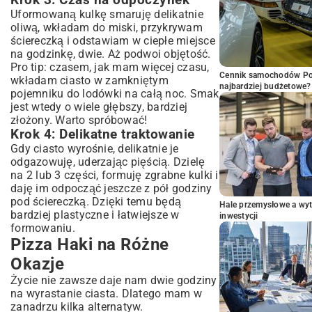
Krok 3: Czas na odpoczynek
Uformowaną kulkę smaruję delikatnie
oliwą, wkładam do miski, przykrywam
ściereczką i odstawiam w ciepłe miejsce
na godzinkę, dwie. Aż podwoi objętość.
Pro tip: czasem, jak mam więcej czasu,
Cennik samochodów Por
wkładam ciasto w zamkniętym
najbardziej budżetowe?
pojemniku do lodówki na całą noc. Smak
jest wtedy o wiele głębszy, bardziej
złożony. Warto spróbować!
Krok 4: Delikatne traktowanie
Gdy ciasto wyrośnie, delikatnie je
odgazowuję, uderzając pięścią. Dzielę
na 2 lub 3 części, formuję zgrabne kulki i
daję im odpocząć jeszcze z pół godziny
pod ściereczką. Dzięki temu będą
Hale przemysłowe a wyt
bardziej plastyczne i łatwiejsze w
inwestycji
formowaniu.
Pizza Haki na Różne
Okazje
Życie nie zawsze daje nam dwie godziny
na wyrastanie ciasta. Dlatego mam w
zanadrzu kilka alternatyw.