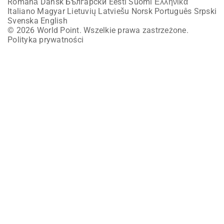
Română
Dansk
Български
Eesti
Suomi
Ελληνικά
Italiano
Magyar
Lietuvių
Latviešu
Norsk
Português
Srpski
Svenska
English
© 2026 World Point. Wszelkie prawa zastrzeżone.
Polityka prywatności