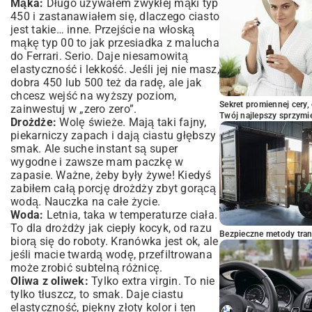
Mąka:
Długo używałem zwykłej mąki typ
450 i zastanawiałem się, dlaczego ciasto
jest takie… inne. Przejście na włoską
mąkę typ 00 to jak przesiadka z malucha
do Ferrari. Serio. Daje niesamowitą
elastyczność i lekkość. Jeśli jej nie masz,
dobra 450 lub 500 też da radę, ale jak
chcesz wejść na wyższy poziom,
Sekret promiennej cery,
zainwestuj w „zero zero”.
Twój najlepszy sprzymi
Drożdże:
Wolę świeże. Mają taki fajny,
piekarniczy zapach i dają ciastu głębszy
smak. Ale suche instant są super
wygodne i zawsze mam paczkę w
zapasie. Ważne, żeby były żywe! Kiedyś
zabiłem całą porcję drożdży zbyt gorącą
wodą. Nauczka na całe życie.
Woda:
Letnia, taka w temperaturze ciała.
To dla drożdży jak ciepły kocyk, od razu
Bezpieczne metody trans
biorą się do roboty. Kranówka jest ok, ale
jeśli macie twardą wodę, przefiltrowana
może zrobić subtelną różnicę.
Oliwa z oliwek:
Tylko extra virgin. To nie
tylko tłuszcz, to smak. Daje ciastu
elastyczność, piękny złoty kolor i ten