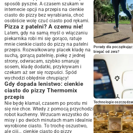
sposób pyszne. A czasem szukam w
internecie opcji na przepis na cienkie
ciasto do pizzy bez wyrabiania, choć
osobiście wolę czuć ciasto pod rękami.
Pizza z patelni? A czemu nie!
Latem, gdy na samą myśl o włączaniu
piekarnika robi mi się gorąco, ratuje
mnie cienkie ciasto do pizzy na patelni
Porady dla początkując
przepis. Rozwałkowany placek kładę na
biegać od zera?
suchą, gorącą patelnię, piekę z jednej
strony, odwracam, szybko smaruję
sosem, kładę dodatki, przykrywam i
czekam aż ser się rozpuści. Spód
wychodzi obłędnie chrupiący!
Gdy dopada lenistwo: cienkie
ciasto do pizzy Thermomix
przepis
Technologie oszczędzan
Nie będę kłamał, czasem po prostu mi
się nie chce. Wtedy z pomocą przychodzi
robot kuchenny. Wrzucam wszystko do
misy i po dwóch minutach mam idealnie
wyrobione ciasto. To trochę oszustwo,
ale ciii… cienkie ciasto do pizzy