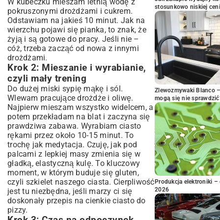
W kubeczku mieszam letnią wodę z
stosunkowo niskiej cen
pokruszonymi drożdżami i cukrem.
Odstawiam na jakieś 10 minut. Jak na
wierzchu pojawi się pianka, to znak, że
żyją i są gotowe do pracy. Jeśli nie –
cóż, trzeba zacząć od nowa z innymi
drożdżami.
Krok 2: Mieszanie i wyrabianie,
czyli mały trening
Do dużej miski sypię mąkę i sól.
Zlewozmywaki Blanco – 
Wlewam pracujące drożdże i oliwę.
mogą się nie sprawdzić
Najpierw mieszam wszystko widelcem, a
potem przekładam na blat i zaczyna się
prawdziwa zabawa. Wyrabiam ciasto
rękami przez około 10-15 minut. To
trochę jak medytacja. Czuję, jak pod
palcami z lepkiej masy zmienia się w
gładką, elastyczną kulę. To kluczowy
moment, w którym buduje się gluten,
czyli szkielet naszego ciasta. Cierpliwość
Produkcja elektroniki – 
2026
jest tu niezbędna, jeśli marzy ci się
doskonały przepis na cienkie ciasto do
pizzy.