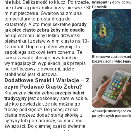
nie lubi. Delikatność to klucz. Po trzecie,
Inteligentny dom: co k
nie otwieraj piekarnika przez pierwsze 30
Poradnik
minut pieczenia. Gwałtowna zmiana
temperatury to prosta droga do
katastrofy. A oto moje sekretne
porady
jak piec ciasto zebra żeby nie opadło
:
po upieczeniu uchyl lekko drzwiczki
piekarnika i zostaw w nim ciasto na 10-
15 minut. Dopiero potem wyjmij. To
zapobiega szokowi termicznemu. Tę
Biznesowe zastosowani
samą zasadę stosuję przy bardziej
korzyściach i wdrożeni
wymagających wypiekach, jak
przepis
na tort bezowy z owocami
, gdzie
stabilność jest kluczowa.
Dodatkowe Smaki i Wariacje – Z
czym Podawać Ciasto Zebra?
Klasyczny
ciasto zebra przepis babci
tradycyjny
jest doskonały sam w sobie,
ale kto powiedział, że nie można go
trochę podkręcić? Do jasnej części
Aplikacje ułatwiające c
ciasta możesz dodać startą skórkę z
po cyfrowych pomocni
cytryny lub pomarańczy, co nada mu
świeżości. Do ciemnej części świetnie