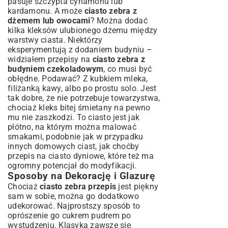
pasuje szczypta cynamonu lub
kardamonu. A może
ciasto zebra z
dżemem lub owocami
? Można dodać
kilka kleksów ulubionego dżemu między
warstwy ciasta. Niektórzy
eksperymentują z dodaniem budyniu –
widziałem przepisy na
ciasto zebra z
budyniem czekoladowym
, co musi być
obłędne. Podawać? Z kubkiem mleka,
filiżanką kawy, albo po prostu solo. Jest
tak dobre, że nie potrzebuje towarzystwa,
chociaż kleks bitej śmietany na pewno
mu nie zaszkodzi. To ciasto jest jak
płótno, na którym można malować
smakami, podobnie jak w przypadku
innych domowych ciast, jak choćby
przepis na ciasto dyniowe
, które też ma
ogromny potencjał do modyfikacji.
Sposoby na Dekorację i Glazurę
Chociaż
ciasto zebra przepis
jest piękny
sam w sobie, można go dodatkowo
udekorować. Najprostszy sposób to
oprószenie go cukrem pudrem po
wystudzeniu. Klasyka zawsze się