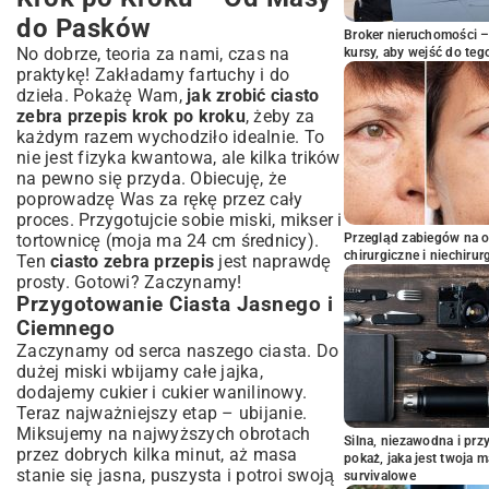
do Pasków
Broker nieruchomości – 
No dobrze, teoria za nami, czas na
kursy, aby wejść do teg
praktykę! Zakładamy fartuchy i do
dzieła. Pokażę Wam,
jak zrobić ciasto
zebra przepis krok po kroku
, żeby za
każdym razem wychodziło idealnie. To
nie jest fizyka kwantowa, ale kilka trików
na pewno się przyda. Obiecuję, że
poprowadzę Was za rękę przez cały
proces. Przygotujcie sobie miski, mikser i
tortownicę (moja ma 24 cm średnicy).
Przegląd zabiegów na 
chirurgiczne i niechirur
Ten
ciasto zebra przepis
jest naprawdę
prosty. Gotowi? Zaczynamy!
Przygotowanie Ciasta Jasnego i
Ciemnego
Zaczynamy od serca naszego ciasta. Do
dużej miski wbijamy całe jajka,
dodajemy cukier i cukier wanilinowy.
Teraz najważniejszy etap – ubijanie.
Miksujemy na najwyższych obrotach
Silna, niezawodna i pr
przez dobrych kilka minut, aż masa
pokaż, jaka jest twoja 
stanie się jasna, puszysta i potroi swoją
survivalowe