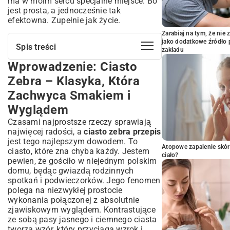
ma w moim sercu specjalne miejsce. Bo
jest prosta, a jednocześnie tak
efektowna. Zupełnie jak życie.
Zarabiaj na tym, że ni
jako dodatkowe źródło 
Spis treści
zakładu
Wprowadzenie: Ciasto
Wprowadzenie: Ciasto Zebra – Klasyka,
Która Zachwyca Smakiem i Wyglądem
Zebra – Klasyka, Która
Co to Jest Ciasto Zebra i Skąd Pochodzi?
Zachwyca Smakiem i
Dlaczego Warto Upiec Ciasto Zebra?
Wyglądem
Składniki na Idealne Ciasto Zebra –
Lista Zakupów dla Mistrza Cukiernictwa
Czasami najprostsze rzeczy sprawiają
najwięcej radości, a
ciasto zebra przepis
Niezbędne Produkty w Twojej Kuchni
jest tego najlepszym dowodem. To
Sekrety Wyboru Najlepszych Składników
Atopowe zapalenie skór
ciasto, które zna chyba każdy. Jestem
ciało?
Przepis na Ciasto Zebra Krok po Kroku –
pewien, że gościło w niejednym polskim
Od Masy do Pasków
domu, będąc gwiazdą rodzinnych
Przygotowanie Ciasta Jasnego i Ciemnego
spotkań i podwieczorków. Jego fenomen
polega na niezwykłej prostocie
Technika Wylewania – Jak Stworzyć
wykonania połączonej z absolutnie
Wyjątkowy Wzór Zebra
zjawiskowym wyglądem. Kontrastujące
Pieczenie Ciasta Zebra – Idealna
ze sobą pasy jasnego i ciemnego ciasta
Temperatura i Czas
tworzą wzór, który przyciąga wzrok i