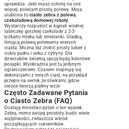
sprawdza. Jeśli masz ochotę na coś
więcej, polecam prostą polewę. Moja
ulubiona to
ciasto zebra z polewą
czekoladową domowej roboty
.
Wystarczy rozpuścić w kąpieli wodnej
tabliczkę gorzkiej czekolady z 2-3
łyżkami mleka lub śmietanki. Gładką,
lśniącą polewą polewamy wierzch
ciasta. Można też zrobić prosty lukier z
cukru pudru i soku z cytryny. Dla
dzieciaków świetną opcją będą kolorowe
posypki. Wyobraźnia jest tu jedynym
ograniczeniem. Czasem inspiruję się
dekoracjami z innych ciast, na przykład
przepis na sernik ze śliwkami
, gdzie
owoce tworzą piękny wzór.
Często Zadawane Pytania
o Ciasto Zebra (FAQ)
Dostaję mnóstwo pytań o ten wypiek.
Zebra, mimo swojej prostoty, budzi wiele
wątpliwości, zwłaszcza wśród
początkujących cukierników.