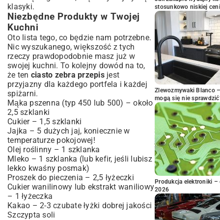
klasyki.
stosunkowo niskiej cen
Niezbędne Produkty w Twojej
Kuchni
Oto lista tego, co będzie nam potrzebne.
Nic wyszukanego, większość z tych
rzeczy prawdopodobnie masz już w
swojej kuchni. To kolejny dowód na to,
że ten
ciasto zebra przepis
jest
przyjazny dla każdego portfela i każdej
Zlewozmywaki Blanco – 
spiżarni.
mogą się nie sprawdzić
Mąka pszenna (typ 450 lub 500) – około
2,5 szklanki
Cukier – 1,5 szklanki
Jajka – 5 dużych jaj, koniecznie w
temperaturze pokojowej!
Olej roślinny – 1 szklanka
Mleko – 1 szklanka (lub kefir, jeśli lubisz
lekko kwaśny posmak)
Proszek do pieczenia – 2,5 łyżeczki
Produkcja elektroniki – 
Cukier wanilinowy lub ekstrakt waniliowy
2026
– 1 łyżeczka
Kakao – 2-3 czubate łyżki dobrej jakości
Szczypta soli