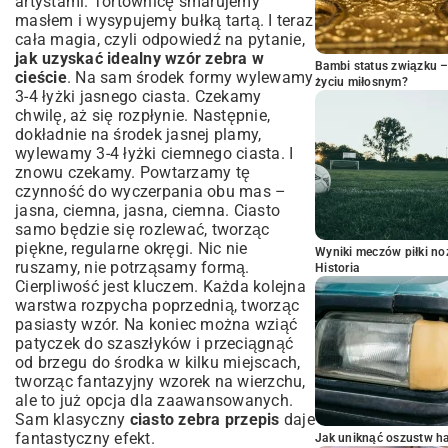
artystami. Tortownicę smarujemy
masłem i wysypujemy bułką tartą. I teraz
cała magia, czyli odpowiedź na pytanie,
jak uzyskać idealny wzór zebra w
Bambi status związku 
cieście
. Na sam środek formy wylewamy
życiu miłosnym?
3-4 łyżki jasnego ciasta. Czekamy
chwilę, aż się rozpłynie. Następnie,
dokładnie na środek jasnej plamy,
wylewamy 3-4 łyżki ciemnego ciasta. I
znowu czekamy. Powtarzamy tę
czynność do wyczerpania obu mas –
jasna, ciemna, jasna, ciemna. Ciasto
samo będzie się rozlewać, tworząc
piękne, regularne okręgi. Nic nie
Wyniki meczów piłki noż
ruszamy, nie potrząsamy formą.
Historia
Cierpliwość jest kluczem. Każda kolejna
warstwa rozpycha poprzednią, tworząc
pasiasty wzór. Na koniec można wziąć
patyczek do szaszłyków i przeciągnąć
od brzegu do środka w kilku miejscach,
tworząc fantazyjny wzorek na wierzchu,
ale to już opcja dla zaawansowanych.
Sam klasyczny
ciasto zebra przepis
daje
fantastyczny efekt.
Jak uniknąć oszustw h