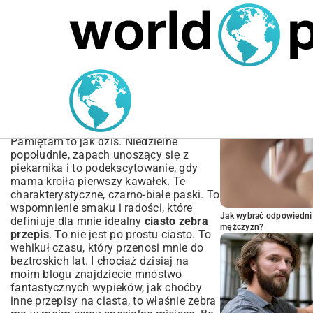
MARIUSZ ŁAMAGA
05.10.2025
SPORT
POPULARNE A
Ciasto Zebra Przepis –
Idealne Paski Krok po
Kroku
Pamiętam to jak dziś. Niedzielne
popołudnie, zapach unoszący się z
piekarnika i to podekscytowanie, gdy
mama kroiła pierwszy kawałek. Te
charakterystyczne, czarno-białe paski. To
wspomnienie smaku i radości, które
Jak wybrać odpowiedni 
definiuje dla mnie idealny
ciasto zebra
mężczyzn?
przepis
. To nie jest po prostu ciasto. To
wehikuł czasu, który przenosi mnie do
beztroskich lat. I chociaż dzisiaj na
moim blogu znajdziecie mnóstwo
fantastycznych wypieków, jak choćby
inne
przepisy na ciasta
, to właśnie zebra