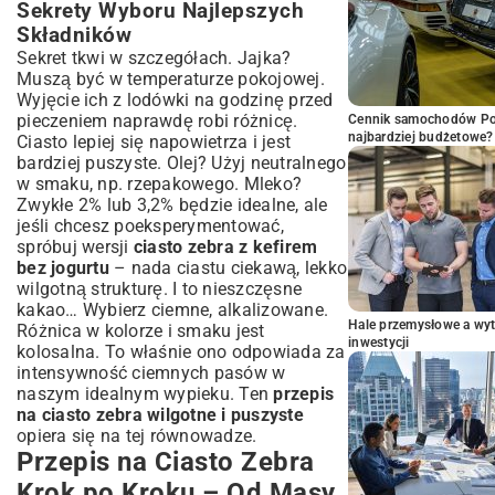
Sekrety Wyboru Najlepszych
Składników
Sekret tkwi w szczegółach. Jajka?
Muszą być w temperaturze pokojowej.
Wyjęcie ich z lodówki na godzinę przed
pieczeniem naprawdę robi różnicę.
Cennik samochodów Por
najbardziej budżetowe?
Ciasto lepiej się napowietrza i jest
bardziej puszyste. Olej? Użyj neutralnego
w smaku, np. rzepakowego. Mleko?
Zwykłe 2% lub 3,2% będzie idealne, ale
jeśli chcesz poeksperymentować,
spróbuj wersji
ciasto zebra z kefirem
bez jogurtu
– nada ciastu ciekawą, lekko
wilgotną strukturę. I to nieszczęsne
kakao… Wybierz ciemne, alkalizowane.
Hale przemysłowe a wyt
Różnica w kolorze i smaku jest
inwestycji
kolosalna. To właśnie ono odpowiada za
intensywność ciemnych pasów w
naszym idealnym wypieku. Ten
przepis
na ciasto zebra wilgotne i puszyste
opiera się na tej równowadze.
Przepis na Ciasto Zebra
Krok po Kroku – Od Masy