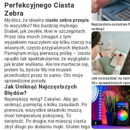
Perfekcyjnego Ciasta
Zebra
Myślisz, że idealny
ciasto zebra przepis
Najczęstsze oszustwa f
to wszystko? Nic bardziej mylnego.
uniknąć
Diabeł, jak zwykle, tkwi w szczegółach.
Przez lata moich zmagań z tym
wypiekiem nauczyłem się kilku rzeczy na
własnych, często przypalonych błędach.
Pamiętam moją pierwszą próbę – ciasto
opadło tak spektakularnie, że wyglądało
jak krater wulkanu. Ale nie martwcie się,
jestem tu, byście Wy nie musieli
przechodzić przez to samo. Oto moje
Jak oszczędzać na rac
sprawdzone porady.
30+ sprawdzonych sp
Jak Uniknąć Najczęstszych
Błędów?
Największy wróg? Zakalec. Aby go
uniknąć, pamiętaj o kilku zasadach. Po
pierwsze, wszystkie składniki muszą
mieć temperaturę pokojową. To
świętość. Po drugie, nie mieszaj ciasta
zbyt długo po dodaniu mąki. Gluten tego