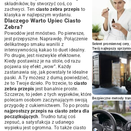
składników, by stworzyć coś, co
zachwyci. Ten
ciasto zebra przepis
to
klasyka w najlepszym wydaniu.
Dlaczego Warto Upiec Ciasto
Zebra?
Powodów jest mnóstwo. Po pierwsze,
jest przepyszne. Naprawdę. Połączenie
delikatnego smaku wanilii z
Sekret promiennej cery,
Twój najlepszy sprzymi
intensywnością kakao to duet idealny.
Po drugie, jest niezwykle efektowne.
Kiedy postawisz je na stole, od razu
pojawia się efekt „wow”. Każdy
zastanawia się, jak powstały te idealne
paski. A Ty możesz z dumą powiedzieć,
że to Twoje dzieło. Po trzecie, to
ciasto
zebra przepis
jest banalnie proste.
Szczerze, to jeden z tych wypieków, które
Bezpieczne metody trans
polecam osobom zaczynającym swoją
przygodę z cukiernictwem. To po prostu
najprostszy przepis na ciasto zebra dla
początkujących
. Trudno tutaj coś
zepsuć, a satysfakcja z udanego
wypieku jest ogromna. To także ciasto