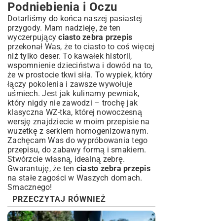
Podniebienia i Oczu
Dotarliśmy do końca naszej pasiastej
przygody. Mam nadzieję, że ten
wyczerpujący
ciasto zebra przepis
przekonał Was, że to ciasto to coś więcej
niż tylko deser. To kawałek historii,
wspomnienie dzieciństwa i dowód na to,
że w prostocie tkwi siła. To wypiek, który
łączy pokolenia i zawsze wywołuje
uśmiech. Jest jak kulinarny pewniak,
który nigdy nie zawodzi – trochę jak
klasyczna WZ-tka, której nowoczesną
wersję znajdziecie w moim
przepisie na
wuzetkę z serkiem homogenizowanym
.
Zachęcam Was do wypróbowania tego
przepisu, do zabawy formą i smakiem.
Stwórzcie własną, idealną zebrę.
Gwarantuję, że ten
ciasto zebra przepis
na stałe zagości w Waszych domach.
Smacznego!
PRZECZYTAJ RÓWNIEŻ