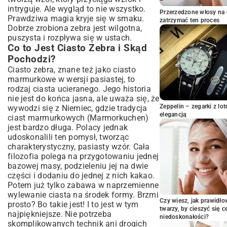
Wskazówki i Triki dla Perfekcyjnego
intryguje. Ale wygląd to nie wszystko.
Ciasta Zebra
Przerzedzone włosy na 
Prawdziwa magia kryje się w smaku.
zatrzymać ten proces
Jak Uniknąć Najczęstszych Błędów?
Dobrze zrobiona zebra jest wilgotna,
Dodatkowe Smaki i Wariacje – Z czym
puszysta i rozpływa się w ustach.
Podawać Ciasto Zebra?
Co to Jest Ciasto Zebra i Skąd
Sposoby na Dekorację i Glazurę
Pochodzi?
Często Zadawane Pytania o Ciasto
Ciasto zebra, znane też jako ciasto
Zebra (FAQ)
marmurkowe w wersji pasiastej, to
rodzaj ciasta ucieranego. Jego historia
Jak Długo Ciasto Zebra Zachowuje
nie jest do końca jasna, ale uważa się, że
Świeżość?
Zeppelin – zegarki z l
wywodzi się z Niemiec, gdzie tradycja
Czy Można Zamrozić Ciasto Zebra?
elegancją
ciast marmurkowych (Marmorkuchen)
Podsumowanie: Ciasto Zebra – Uczta
jest bardzo długa. Polacy jednak
dla Podniebienia i Oczu
udoskonalili ten pomysł, tworząc
charakterystyczny, pasiasty wzór. Cała
filozofia polega na przygotowaniu jednej
bazowej masy, podzieleniu jej na dwie
części i dodaniu do jednej z nich kakao.
Potem już tylko zabawa w naprzemienne
wylewanie ciasta na środek formy. Brzmi
Czy wiesz, jak prawidł
prosto? Bo takie jest! I to jest w tym
twarzy, by cieszyć się 
najpiękniejsze. Nie potrzeba
niedoskonałości?
skomplikowanych technik ani drogich