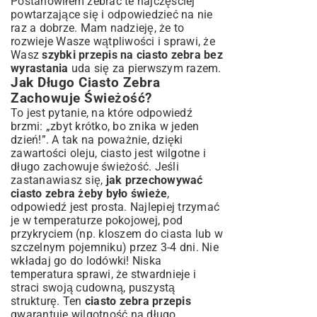
Postanowiłem zebrać te najczęściej
powtarzające się i odpowiedzieć na nie
raz a dobrze. Mam nadzieję, że to
rozwieje Wasze wątpliwości i sprawi, że
Wasz
szybki przepis na ciasto zebra bez
wyrastania
uda się za pierwszym razem.
Jak Długo Ciasto Zebra
Zachowuje Świeżość?
To jest pytanie, na które odpowiedź
brzmi: „zbyt krótko, bo znika w jeden
dzień!”. A tak na poważnie, dzięki
zawartości oleju, ciasto jest wilgotne i
długo zachowuje świeżość. Jeśli
zastanawiasz się,
jak przechowywać
ciasto zebra żeby było świeże
,
odpowiedź jest prosta. Najlepiej trzymać
je w temperaturze pokojowej, pod
przykryciem (np. kloszem do ciasta lub w
szczelnym pojemniku) przez 3-4 dni. Nie
wkładaj go do lodówki! Niska
temperatura sprawi, że stwardnieje i
straci swoją cudowną, puszystą
strukturę. Ten
ciasto zebra przepis
gwarantuje wilgotność na długo.