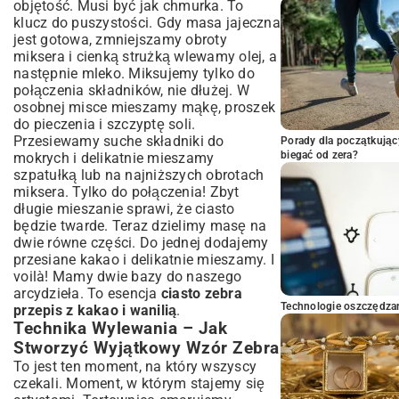
objętość. Musi być jak chmurka. To
klucz do puszystości. Gdy masa jajeczna
jest gotowa, zmniejszamy obroty
miksera i cienką strużką wlewamy olej, a
następnie mleko. Miksujemy tylko do
połączenia składników, nie dłużej. W
osobnej misce mieszamy mąkę, proszek
do pieczenia i szczyptę soli.
Przesiewamy suche składniki do
Porady dla początkując
biegać od zera?
mokrych i delikatnie mieszamy
szpatułką lub na najniższych obrotach
miksera. Tylko do połączenia! Zbyt
długie mieszanie sprawi, że ciasto
będzie twarde. Teraz dzielimy masę na
dwie równe części. Do jednej dodajemy
przesiane kakao i delikatnie mieszamy. I
voilà! Mamy dwie bazy do naszego
arcydzieła. To esencja
ciasto zebra
Technologie oszczędzan
przepis z kakao i wanilią
.
Technika Wylewania – Jak
Stworzyć Wyjątkowy Wzór Zebra
To jest ten moment, na który wszyscy
czekali. Moment, w którym stajemy się