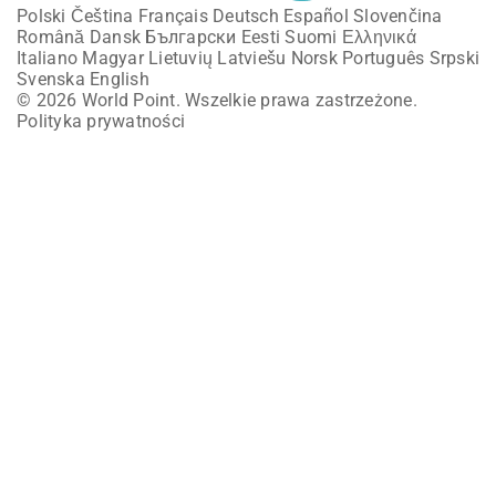
Polski
Čeština
Français
Deutsch
Español
Slovenčina
Română
Dansk
Български
Eesti
Suomi
Ελληνικά
Italiano
Magyar
Lietuvių
Latviešu
Norsk
Português
Srpski
Svenska
English
© 2026 World Point. Wszelkie prawa zastrzeżone.
Polityka prywatności