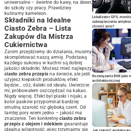
uniwersalne – świetne do kawy, na deser,
do szkoły czy pracy. Prawdziwy
kulinarny kameleon.
Lokalizator GPS, monito
Składniki na Idealne
zabezpieczenia antykra
Ciasto Zebra – Lista
chronić auto?
Zakupów dla Mistrza
Cukiernictwa
Zanim przejdziemy do działania, musimy
skompletować naszą armię. Podstawą
każdego sukcesu w kuchni są dobrej
jakości składniki. Możesz mieć najlepszy
ciasto zebra przepis
na świecie, ale jeśli
Rozwiązania BIM jako n
użyjesz kiepskich produktów, efekt
architektonicznej
będzie… cóż, daleki od ideału. Uwierzcie
mi, próbowałem oszczędzać na kakao.
Nigdy więcej. Efekt był płaski i nijaki, a
kolor pasków przypominał bardziej
smutną szarość niż głęboką czerń. Od
tamtej pory wiem jedno – jakość ma
znaczenie. Ten konkretny
ciasto zebra
przepis z olejem i mlekiem
gwarantuje
idealną wilgotność, więc trzymajmy się
Jak zakupić wydajny ko