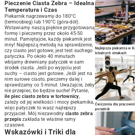
Pieczenie Ciasta Zebra – Idealna
Temperatura i Czas
Piekarnik nagrzewamy do 180°C
(termoobieg) lub 190°C (góra-dół).
Wstawiamy naszą pięknie przygotowaną
formę i pieczemy przez około 45-50
minut. Pamiętajcie, każdy piekarnik jest
inny! Najlepszą metodą na sprawdzenie,
Najlepsza piekarnia w 
czy ciasto jest gotowe, jest test suchego
lokalnych smakach
patyczka. Po około 40 minutach
wbijamy drewniany patyczek w sam
środek ciasta. Jeśli po wyjęciu jest
suchy – ciasto jest gotowe. Jeśli jest na
nim surowe ciasto, pieczemy dalej i
sprawdzamy co 5 minut. Uważajcie, żeby
nie przepiec, bo będzie suche! Pytanie,
ile piec ciasto zebra w tortownicy
,
zależy od jej wielkości i mocy piekarnika,
Ćwiczenia dla pracown
więc patyczek to wasz najlepszy
poradnik
przyjaciel. Mój niezawodny
ciasto zebra
przepis
zakłada te właśnie ramy
czasowe.
Wskazówki i Triki dla