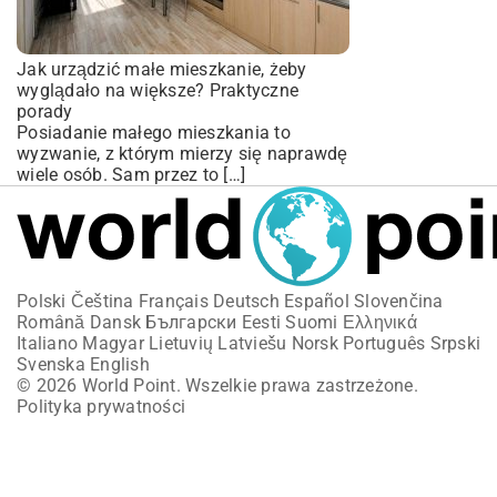
Jak urządzić małe mieszkanie, żeby
wyglądało na większe? Praktyczne
porady
Posiadanie małego mieszkania to
wyzwanie, z którym mierzy się naprawdę
wiele osób. Sam przez to […]
Polski
Čeština
Français
Deutsch
Español
Slovenčina
Română
Dansk
Български
Eesti
Suomi
Ελληνικά
Italiano
Magyar
Lietuvių
Latviešu
Norsk
Português
Srpski
Svenska
English
© 2026 World Point. Wszelkie prawa zastrzeżone.
Polityka prywatności