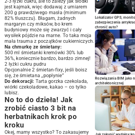
2-3 łyżki cukru, ale to zależy jak słodki
jest kajmak, więc dodawaj z umiarem
200 g prawdziwego masła (minimum
82% tłuszczu). Błagam, żadnych
Lokalizator GPS, monito
zabezpieczenia antykra
margaryn czy miksów, bo krem
chronić auto?
budyniowy może się zwarzyć i cały
wysiłek pójdzie na marne. To taka moja
mała trauma z początków cukierniczych.
Na chmurkę ze śmietany:
500 ml śmietanki kremówki 30% lub
36%, koniecznie bardzo, bardzo zimnej!
2 łyżki cukru pudru
Opcjonalnie 2 śmietan-fixy, jeśli boisz
się, że śmietana „popłynie”
Rozwiązania BIM jako n
Do dekoracji:
Tarta gorzka czekolada,
architektonicznej
wiórki czekoladowe, kakao – co tylko
lubisz.
No to do dzieła! Jak
zrobić ciasto 3 bit na
herbatnikach krok po
kroku
Okej, mamy wszystko? To zakasujemy
Jak zakupić wydajny ko