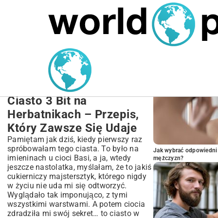
MARIUSZ ŁAMAGA
27.09.2025
NIERUCHOMOŚCI
POPULARNE A
Ciasto 3 Bit Przepis na
Herbatnikach: Szybki
Deser Bez Pieczenia
Ciasto 3 Bit na
Herbatnikach – Przepis,
Który Zawsze Się Udaje
Pamiętam jak dziś, kiedy pierwszy raz
spróbowałam tego ciasta. To było na
Jak wybrać odpowiedni 
imieninach u cioci Basi, a ja, wtedy
mężczyzn?
jeszcze nastolatka, myślałam, że to jakiś
cukierniczy majstersztyk, którego nigdy
w życiu nie uda mi się odtworzyć.
Wyglądało tak imponująco, z tymi
wszystkimi warstwami. A potem ciocia
zdradziła mi swój sekret… to ciasto w