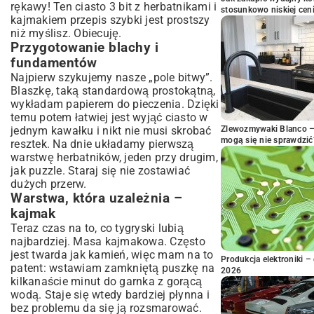
rękawy! Ten ciasto 3 bit z herbatnikami i
stosunkowo niskiej cen
kajmakiem przepis szybki jest prostszy
niż myślisz. Obiecuję.
Przygotowanie blachy i
fundamentów
Najpierw szykujemy nasze „pole bitwy”.
Blaszkę, taką standardową prostokątną,
wykładam papierem do pieczenia. Dzięki
temu potem łatwiej jest wyjąć ciasto w
jednym kawałku i nikt nie musi skrobać
Zlewozmywaki Blanco – 
mogą się nie sprawdzić
resztek. Na dnie układamy pierwszą
warstwę herbatników, jeden przy drugim,
jak puzzle. Staraj się nie zostawiać
dużych przerw.
Warstwa, która uzależnia –
kajmak
Teraz czas na to, co tygryski lubią
najbardziej. Masa kajmakowa. Często
jest twarda jak kamień, więc mam na to
Produkcja elektroniki – 
patent: wstawiam zamkniętą puszkę na
2026
kilkanaście minut do garnka z gorącą
wodą. Staje się wtedy bardziej płynna i
bez problemu da się ją rozsmarować.