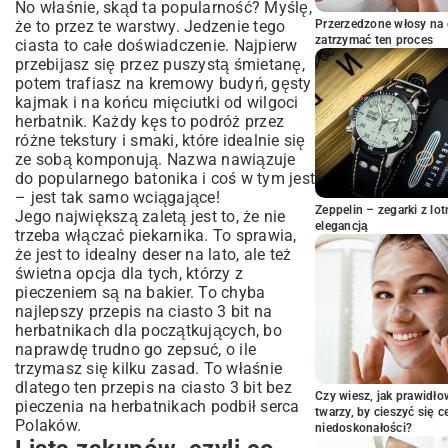
No właśnie, skąd ta popularność? Myślę,
potrzebne
że to przez te warstwy. Jedzenie tego
Przerzedzone włosy na 
No to do dzieła! Jak zrobić ciasto 3 bit
zatrzymać ten proces
ciasta to całe doświadczenie. Najpierw
na herbatnikach krok po kroku
przebijasz się przez puszystą śmietanę,
potem trafiasz na kremowy budyń, gęsty
Przygotowanie blachy i fundamentów
kajmak i na końcu mięciutki od wilgoci
Warstwa, która uzależnia – kajmak
herbatnik. Każdy kęs to podróż przez
Serce ciasta – aksamitny krem budyniowy
różne tekstury i smaki, które idealnie się
Puszysta chmurka na wierzch
ze sobą komponują. Nazwa nawiązuje
Finał, czyli chłodzenie i dekoracja
do popularnego batonika i coś w tym jest
– jest tak samo wciągające!
Co zrobić, gdy klasyka Ci się znudzi?
Zeppelin – zegarki z l
Jego największą zaletą jest to, że nie
Jak przechować ciasto (jeśli cokolwiek
elegancją
trzeba włączać piekarnika. To sprawia,
zostanie)?
że jest to idealny deser na lato, ale też
To co, skusisz się?
świetna opcja dla tych, którzy z
pieczeniem są na bakier. To chyba
najlepszy przepis na ciasto 3 bit na
herbatnikach dla początkujących, bo
naprawdę trudno go zepsuć, o ile
trzymasz się kilku zasad. To właśnie
dlatego ten przepis na ciasto 3 bit bez
Czy wiesz, jak prawidł
pieczenia na herbatnikach podbił serca
twarzy, by cieszyć się 
Polaków.
niedoskonałości?