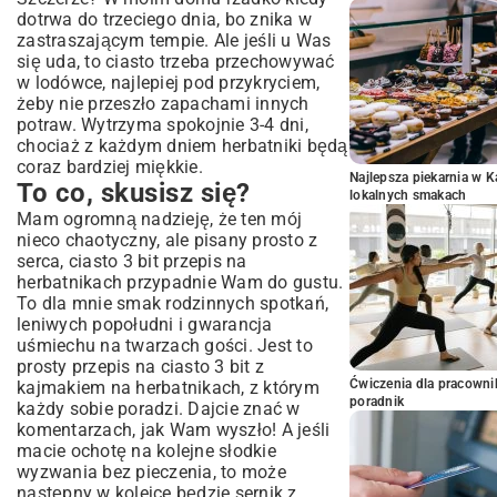
dotrwa do trzeciego dnia, bo znika w
zastraszającym tempie. Ale jeśli u Was
się uda, to ciasto trzeba przechowywać
w lodówce, najlepiej pod przykryciem,
żeby nie przeszło zapachami innych
potraw. Wytrzyma spokojnie 3-4 dni,
chociaż z każdym dniem herbatniki będą
coraz bardziej miękkie.
Najlepsza piekarnia w 
To co, skusisz się?
lokalnych smakach
Mam ogromną nadzieję, że ten mój
nieco chaotyczny, ale pisany prosto z
serca, ciasto 3 bit przepis na
herbatnikach przypadnie Wam do gustu.
To dla mnie smak rodzinnych spotkań,
leniwych popołudni i gwarancja
uśmiechu na twarzach gości. Jest to
prosty przepis na ciasto 3 bit z
Ćwiczenia dla pracown
kajmakiem na herbatnikach, z którym
poradnik
każdy sobie poradzi. Dajcie znać w
komentarzach, jak Wam wyszło! A jeśli
macie ochotę na kolejne słodkie
wyzwania bez pieczenia, to może
następny w kolejce będzie
sernik z