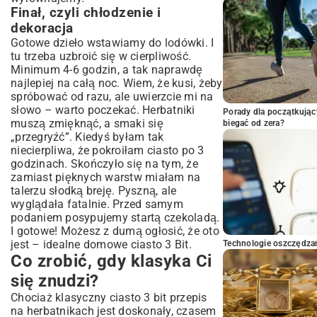
Finał, czyli chłodzenie i
dekoracja
Gotowe dzieło wstawiamy do lodówki. I
tu trzeba uzbroić się w cierpliwość.
Minimum 4-6 godzin, a tak naprawdę
najlepiej na całą noc. Wiem, że kusi, żeby
spróbować od razu, ale uwierzcie mi na
słowo – warto poczekać. Herbatniki
Porady dla początkując
muszą zmięknąć, a smaki się
biegać od zera?
„przegryźć”. Kiedyś byłam tak
niecierpliwa, że pokroiłam ciasto po 3
godzinach. Skończyło się na tym, że
zamiast pięknych warstw miałam na
talerzu słodką breję. Pyszną, ale
wyglądała fatalnie. Przed samym
podaniem posypujemy startą czekoladą.
I gotowe! Możesz z dumą ogłosić, że oto
jest – idealne domowe ciasto 3 Bit.
Technologie oszczędzan
Co zrobić, gdy klasyka Ci
się znudzi?
Chociaż klasyczny ciasto 3 bit przepis
na herbatnikach jest doskonały, czasem