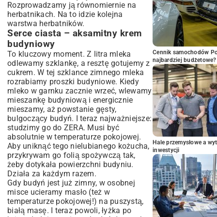
Rozprowadzamy ją równomiernie na
herbatnikach. Na to idzie kolejna
warstwa herbatników.
Serce ciasta – aksamitny krem
budyniowy
Cennik samochodów Por
To kluczowy moment. Z litra mleka
najbardziej budżetowe?
odlewamy szklankę, a resztę gotujemy z
cukrem. W tej szklance zimnego mleka
rozrabiamy proszki budyniowe. Kiedy
mleko w garnku zacznie wrzeć, wlewamy
mieszankę budyniową i energicznie
mieszamy, aż powstanie gęsty,
bulgoczący budyń. I teraz najważniejsze:
studzimy go do ZERA. Musi być
absolutnie w temperaturze pokojowej.
Hale przemysłowe a wyt
Aby uniknąć tego nielubianego kożucha,
inwestycji
przykrywam go folią spożywczą tak,
żeby dotykała powierzchni budyniu.
Działa za każdym razem.
Gdy budyń jest już zimny, w osobnej
misce ucieramy masło (też w
temperaturze pokojowej!) na puszystą,
białą masę. I teraz powoli, łyżka po