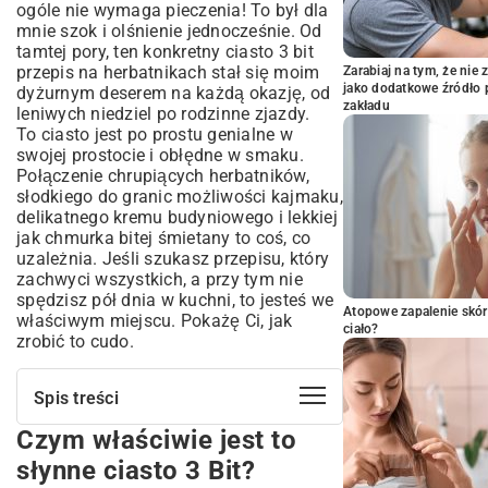
ogóle nie wymaga pieczenia! To był dla
mnie szok i olśnienie jednocześnie. Od
tamtej pory, ten konkretny ciasto 3 bit
przepis na herbatnikach stał się moim
Zarabiaj na tym, że ni
jako dodatkowe źródło 
dyżurnym deserem na każdą okazję, od
zakładu
leniwych niedziel po rodzinne zjazdy.
To ciasto jest po prostu genialne w
swojej prostocie i obłędne w smaku.
Połączenie chrupiących herbatników,
słodkiego do granic możliwości kajmaku,
delikatnego kremu budyniowego i lekkiej
jak chmurka bitej śmietany to coś, co
uzależnia. Jeśli szukasz przepisu, który
zachwyci wszystkich, a przy tym nie
spędzisz pół dnia w kuchni, to jesteś we
Atopowe zapalenie skór
właściwym miejscu. Pokażę Ci, jak
ciało?
zrobić to cudo.
Spis treści
Czym właściwie jest to
Czym właściwie jest to słynne ciasto 3
Bit?
słynne ciasto 3 Bit?
Lista zakupów, czyli co będzie Ci