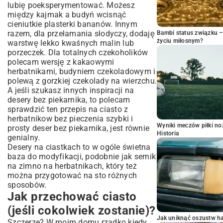
lubię poeksperymentować. Możesz
między kajmak a budyń wcisnąć
cieniutkie plasterki bananów. Innym
razem, dla przełamania słodyczy, dodaję
Bambi status związku 
życiu miłosnym?
warstwę lekko kwaśnych malin lub
porzeczek. Dla totalnych czekoholików
polecam wersję z kakaowymi
herbatnikami, budyniem czekoladowym i
polewą z gorzkiej czekolady na wierzchu.
A jeśli szukasz innych inspiracji na
desery bez piekarnika, to polecam
sprawdzić ten
przepis na ciasto z
herbatnikow bez pieczenia szybki i
Wyniki meczów piłki noż
prosty deser bez piekarnika
, jest równie
Historia
genialny.
Desery na ciastkach to w ogóle świetna
baza do modyfikacji, podobnie jak
sernik
na zimno na herbatnikach
, który też
można przygotować na sto różnych
sposobów.
Jak przechować ciasto
(jeśli cokolwiek zostanie)?
Jak uniknąć oszustw h
Szczerze? W moim domu rzadko kiedy