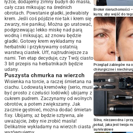
łyżce, dodajemy zimny budyń do masła,
cały czas miksując na średnich
Broker nieruchomości – 
obrotach. Powstanie gładki, jedwabisty
kursy, aby wejść do teg
krem. Jeśli coś pójdzie nie tak i krem się
zwarzy, nie panikuj. Można go uratować,
podgrzewając lekko miskę nad parą
wodną i miksując, aż znowu będzie
gładki. Gotowy krem wykładamy na
herbatniki i przykrywamy ostatnią
warstwą ciastek. Uff, najtrudniejsze za
nami. Ten etap decyduje, czy Twój ciasto
3 bit przepis na herbatnikach będzie
Przegląd zabiegów na 
udany.
chirurgiczne i niechirur
Puszysta chmurka na wierzch
Wisienka na torcie, a raczej śmietana na
ciachu. Lodowatą kremówkę (serio, musi
być prosto z czeluści lodówki) ubijamy z
cukrem pudrem. Zaczynamy od wolnych
obrotów, a potem zwiększamy. Jak
zacznie gęstnieć, można dodać śmietan-
fixy. Ubijamy, aż będzie sztywna, ale
Silna, niezawodna i pr
uważajcie, żeby nie zrobić masła!
pokaż, jaka jest twoja 
Delikatnie wykładamy na wierzch ciasta i
survivalowe
wyrównujemy.