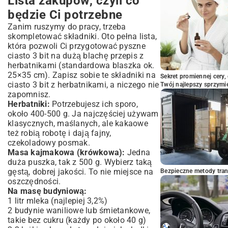
Lista zakupów, czyli co
będzie Ci potrzebne
Zanim ruszymy do pracy, trzeba
skompletować składniki. Oto pełna lista,
która pozwoli Ci przygotować pyszne
ciasto 3 bit na dużą blachę przepis z
herbatnikami (standardowa blaszka ok.
25×35 cm). Zapisz sobie te składniki na
Sekret promiennej cery,
ciasto 3 bit z herbatnikami, a niczego nie
Twój najlepszy sprzymi
zapomnisz.
Herbatniki:
Potrzebujesz ich sporo,
około 400-500 g. Ja najczęściej używam
klasycznych, maślanych, ale kakaowe
też robią robotę i dają fajny,
czekoladowy posmak.
Masa kajmakowa (krówkowa):
Jedna
duża puszka, tak z 500 g. Wybierz taką
gęstą, dobrej jakości. To nie miejsce na
Bezpieczne metody trans
oszczędności.
Na masę budyniową:
1 litr mleka (najlepiej 3,2%)
2 budynie waniliowe lub śmietankowe,
takie bez cukru (każdy po około 40 g)