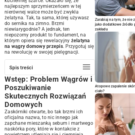
kuchennej szafce. Okazało się, że
najlepszym sprzymierzeńcem w tej
nierównej walce może być zwykła
żelatyna. Tak, ta sama, której używasz
Zarabiaj na tym, że ni
do sernika na zimno. Brzmi
jako dodatkowe źródło 
niewiarygodnie? A jednak, ten
zakładu
niepozorny produkt to fundament, na
którym opiera się rewelacyjny
żelatyna
na wągry domowy przepis
. Przygotuj się
na rewolucję w swojej pielęgnacji.
Spis treści
Wstęp: Problem Wągrów i
Wstęp: Problem Wągrów i Poszukiwanie
Skutecznych Rozwiązań Domowych
Poszukiwanie
Atopowe zapalenie skór
Fenomen Żelatyny: Dlaczego To
ciało?
Skutecznych Rozwiązań
Skuteczny Sposób na Wągry?
Domowych
Jak Działa Żelatyna na Naszą Skórę?
Rola Składników Aktywnych w Maseczce
Zaskórniki otwarte, bo tak brzmi ich
oficjalna nazwa, to nic innego jak
Kompletny Przewodnik: Żelatyna na
zapchane mieszanką sebum i martwego
Wągry Domowy Przepis Krok po Kroku
naskórka pory, które w kontakcie z
Niezbędne Składniki, Które Masz w Kuchni
powietrzem utleniają się i ciemnieją.