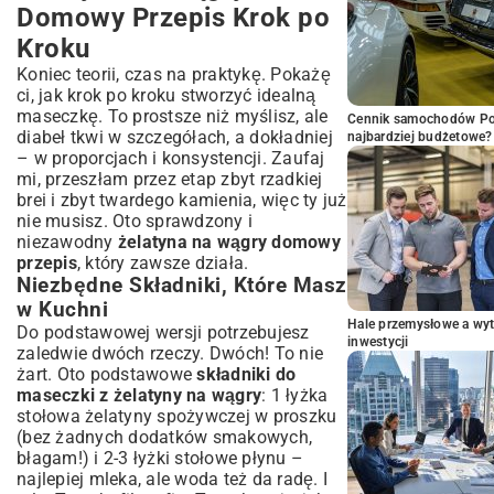
Domowy Przepis Krok po
Kroku
Koniec teorii, czas na praktykę. Pokażę
ci, jak krok po kroku stworzyć idealną
maseczkę. To prostsze niż myślisz, ale
Cennik samochodów Por
diabeł tkwi w szczegółach, a dokładniej
najbardziej budżetowe?
– w proporcjach i konsystencji. Zaufaj
mi, przeszłam przez etap zbyt rzadkiej
brei i zbyt twardego kamienia, więc ty już
nie musisz. Oto sprawdzony i
niezawodny
żelatyna na wągry domowy
przepis
, który zawsze działa.
Niezbędne Składniki, Które Masz
w Kuchni
Hale przemysłowe a wyt
Do podstawowej wersji potrzebujesz
inwestycji
zaledwie dwóch rzeczy. Dwóch! To nie
żart. Oto podstawowe
składniki do
maseczki z żelatyny na wągry
: 1 łyżka
stołowa żelatyny spożywczej w proszku
(bez żadnych dodatków smakowych,
błagam!) i 2-3 łyżki stołowe płynu –
najlepiej mleka, ale woda też da radę. I