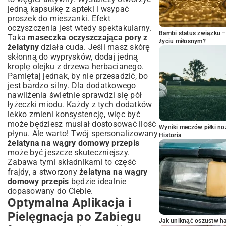
jedną kapsułkę z apteki i wsypać
proszek do mieszanki. Efekt
oczyszczenia jest wtedy spektakularny.
Bambi status związku 
Taka
maseczka oczyszczająca pory z
życiu miłosnym?
żelatyny
działa cuda. Jeśli masz skórę
skłonną do wyprysków, dodaj jedną
kroplę olejku z drzewa herbacianego.
Pamiętaj jednak, by nie przesadzić, bo
jest bardzo silny. Dla dodatkowego
nawilżenia świetnie sprawdzi się pół
łyżeczki miodu. Każdy z tych dodatków
lekko zmieni konsystencję, więc być
może będziesz musiał dostosować ilość
Wyniki meczów piłki noż
płynu. Ale warto! Twój spersonalizowany
Historia
żelatyna na wągry domowy przepis
może być jeszcze skuteczniejszy.
Zabawa tymi składnikami to część
frajdy, a stworzony
żelatyna na wągry
domowy przepis
będzie idealnie
dopasowany do Ciebie.
Optymalna Aplikacja i
Pielęgnacja po Zabiegu
Jak uniknąć oszustw h