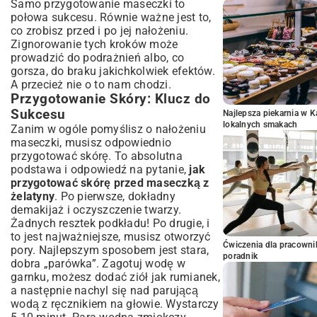
Samo przygotowanie maseczki to
połowa sukcesu. Równie ważne jest to,
co zrobisz przed i po jej nałożeniu.
Zignorowanie tych kroków może
prowadzić do podrażnień albo, co
gorsza, do braku jakichkolwiek efektów.
A przecież nie o to nam chodzi.
Przygotowanie Skóry: Klucz do
Sukcesu
Najlepsza piekarnia w 
lokalnych smakach
Zanim w ogóle pomyślisz o nałożeniu
maseczki, musisz odpowiednio
przygotować skórę. To absolutna
podstawa i odpowiedź na pytanie,
jak
przygotować skórę przed maseczką z
żelatyny
. Po pierwsze, dokładny
demakijaż i oczyszczenie twarzy.
Żadnych resztek podkładu! Po drugie, i
to jest najważniejsze, musisz otworzyć
Ćwiczenia dla pracown
pory. Najlepszym sposobem jest stara,
poradnik
dobra „parówka”. Zagotuj wodę w
garnku, możesz dodać ziół jak rumianek,
a następnie nachyl się nad parującą
wodą z ręcznikiem na głowie. Wystarczy