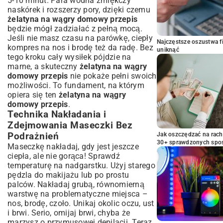
5-10 minut. Para wodna zmiękczy
naskórek i rozszerzy pory, dzięki czemu
żelatyna na wągry domowy przepis
będzie mógł zadziałać z pełną mocą.
Jeśli nie masz czasu na parówkę, ciepły
Najczęstsze oszustwa f
kompres na nos i brodę też da radę. Bez
uniknąć
tego kroku cały wysiłek pójdzie na
marne, a skuteczny
żelatyna na wągry
domowy przepis
nie pokaże pełni swoich
możliwości. To fundament, na którym
opiera się ten
żelatyna na wągry
domowy przepis
.
Technika Nakładania i
Zdejmowania Maseczki Bez
Podrażnień
Jak oszczędzać na rac
30+ sprawdzonych sp
Maseczkę nakładaj, gdy jest jeszcze
ciepła, ale nie gorąca! Sprawdź
temperaturę na nadgarstku. Użyj starego
pędzla do makijażu lub po prostu
palców. Nakładaj grubą, równomierną
warstwę na problematyczne miejsca –
nos, brodę, czoło. Unikaj okolic oczu, ust
i brwi. Serio, omijaj brwi, chyba że
marzysz o przymusowej depilacji. Teraz