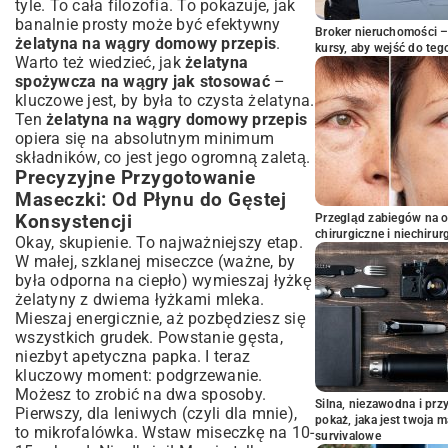
tyle. To cała filozofia. To pokazuje, jak
banalnie prosty może być efektywny
Broker nieruchomości – 
żelatyna na wągry domowy przepis
.
kursy, aby wejść do teg
Warto też wiedzieć, jak
żelatyna
spożywcza na wągry jak stosować
–
kluczowe jest, by była to czysta żelatyna.
Ten
żelatyna na wągry domowy przepis
opiera się na absolutnym minimum
składników, co jest jego ogromną zaletą.
Precyzyjne Przygotowanie
Maseczki: Od Płynu do Gęstej
Konsystencji
Przegląd zabiegów na 
chirurgiczne i niechirur
Okay, skupienie. To najważniejszy etap.
W małej, szklanej miseczce (ważne, by
była odporna na ciepło) wymieszaj łyżkę
żelatyny z dwiema łyżkami mleka.
Mieszaj energicznie, aż pozbędziesz się
wszystkich grudek. Powstanie gęsta,
niezbyt apetyczna papka. I teraz
kluczowy moment: podgrzewanie.
Możesz to zrobić na dwa sposoby.
Silna, niezawodna i pr
Pierwszy, dla leniwych (czyli dla mnie),
pokaż, jaka jest twoja 
to mikrofalówka. Wstaw miseczkę na 10-
survivalowe