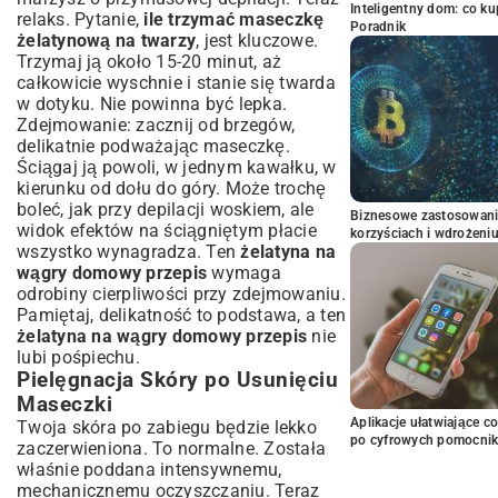
Inteligentny dom: co k
relaks. Pytanie,
ile trzymać maseczkę
Poradnik
żelatynową na twarzy
, jest kluczowe.
Trzymaj ją około 15-20 minut, aż
całkowicie wyschnie i stanie się twarda
w dotyku. Nie powinna być lepka.
Zdejmowanie: zacznij od brzegów,
delikatnie podważając maseczkę.
Ściągaj ją powoli, w jednym kawałku, w
kierunku od dołu do góry. Może trochę
boleć, jak przy depilacji woskiem, ale
Biznesowe zastosowani
widok efektów na ściągniętym płacie
korzyściach i wdrożeni
wszystko wynagradza. Ten
żelatyna na
wągry domowy przepis
wymaga
odrobiny cierpliwości przy zdejmowaniu.
Pamiętaj, delikatność to podstawa, a ten
żelatyna na wągry domowy przepis
nie
lubi pośpiechu.
Pielęgnacja Skóry po Usunięciu
Maseczki
Aplikacje ułatwiające c
Twoja skóra po zabiegu będzie lekko
po cyfrowych pomocni
zaczerwieniona. To normalne. Została
właśnie poddana intensywnemu,
mechanicznemu oczyszczaniu. Teraz