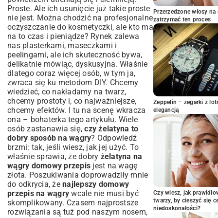
Precyzyjne Przygotowanie Maseczki: Od
Proste. Ale ich usunięcie już takie proste
Przerzedzone włosy na 
Płynu do Gęstej Konsystencji
nie jest. Można chodzić na profesjonalne
zatrzymać ten proces
Alternatywne Składniki Wzmacniające
oczyszczanie do kosmetyczki, ale kto ma
Działanie
na to czas i pieniądze? Rynek zalewa
Optymalna Aplikacja i Pielęgnacja po
nas plasterkami, maseczkami i
Zabiegu
peelingami, ale ich skuteczność bywa,
delikatnie mówiąc, dyskusyjna. Właśnie
Przygotowanie Skóry: Klucz do Sukcesu
dlatego coraz więcej osób, w tym ja,
Technika Nakładania i Zdejmowania
zwraca się ku metodom DIY. Chcemy
Maseczki Bez Podrażnień
wiedzieć, co nakładamy na
twarz
,
Pielęgnacja Skóry po Usunięciu Maseczki
chcemy prostoty i, co najważniejsze,
Zeppelin – zegarki z l
Czy Żelatyna Jest dla Każdego?
chcemy efektów. I tu na scenę wkracza
elegancją
Potencjalne Przeciwwskazania i
ona – bohaterka tego artykułu. Wiele
Wskazówki
osób zastanawia się,
czy żelatyna to
dobry sposób na wągry
? Odpowiedź
Typy Skóry, Które Najlepiej Reagują na
Żelatynę
brzmi: tak, jeśli wiesz, jak jej użyć. To
właśnie sprawia, że dobry
żelatyna na
Kiedy Należy Zachować Ostrożność?
wągry domowy przepis
jest na wagę
Inne Domowe Sposoby na Zaskórniki:
złota. Poszukiwania doprowadziły mnie
Alternatywy i Uzupełnienia
do odkrycia, że
najlepszy domowy
Naturalne Maseczki Wspierające Walkę z
przepis na wągry
wcale nie musi być
Czy wiesz, jak prawidł
Wągrami
twarzy, by cieszyć się 
skomplikowany. Czasem najprostsze
niedoskonałości?
Codzienna Pielęgnacja Zapobiegająca
rozwiązania są tuż pod naszym nosem,
Powstawaniu Wągrów