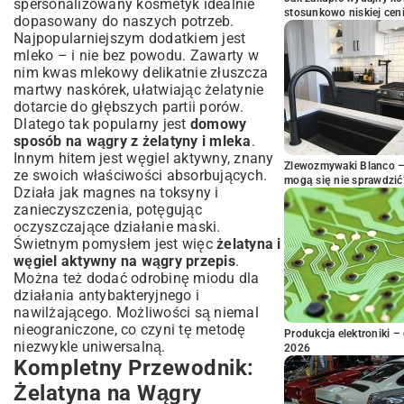
spersonalizowany kosmetyk idealnie
stosunkowo niskiej cen
dopasowany do naszych potrzeb.
Najpopularniejszym dodatkiem jest
mleko – i nie bez powodu. Zawarty w
nim kwas mlekowy delikatnie złuszcza
martwy naskórek, ułatwiając żelatynie
dotarcie do głębszych partii porów.
Dlatego tak popularny jest
domowy
sposób na wągry z żelatyny i mleka
.
Innym hitem jest węgiel aktywny, znany
Zlewozmywaki Blanco – 
ze swoich właściwości absorbujących.
mogą się nie sprawdzić
Działa jak magnes na toksyny i
zanieczyszczenia, potęgując
oczyszczające działanie maski.
Świetnym pomysłem jest więc
żelatyna i
węgiel aktywny na wągry przepis
.
Można też dodać odrobinę miodu dla
działania antybakteryjnego i
nawilżającego. Możliwości są niemal
nieograniczone, co czyni tę metodę
Produkcja elektroniki – 
niezwykle uniwersalną.
2026
Kompletny Przewodnik:
Żelatyna na Wągry