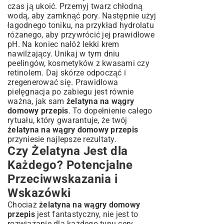
czas ją ukoić. Przemyj twarz chłodną
wodą, aby zamknąć pory. Następnie użyj
łagodnego toniku, na przykład hydrolatu
różanego, aby przywrócić jej prawidłowe
pH. Na koniec nałóż lekki krem
nawilżający. Unikaj w tym dniu
peelingów, kosmetyków z kwasami czy
retinolem. Daj skórze odpocząć i
zregenerować się. Prawidłowa
pielęgnacja po zabiegu jest równie
ważna, jak sam
żelatyna na wągry
domowy przepis
. To dopełnienie całego
rytuału, który gwarantuje, że twój
żelatyna na wągry domowy przepis
przyniesie najlepsze rezultaty.
Czy Żelatyna Jest dla
Każdego? Potencjalne
Przeciwwskazania i
Wskazówki
Chociaż
żelatyna na wągry domowy
przepis
jest fantastyczny, nie jest to
rozwiązanie dla każdego typu cery.