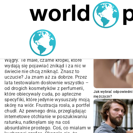
MARIUSZ ŁAMAGA
06.10.2025
TECHNOLOGIE
POPULARNE A
Żelatyna na Wągry
Domowy Przepis:
Pozbądź się Zaskórników!
Wągry. Te małe, czarne kropki, które
wydają się pojawiać znikąd i za nic w
świecie nie chcą zniknąć. Znasz to
uczucie? Ja znam aż za dobrze. Przez
lata testowałam dosłownie wszystko –
od drogich kosmetyków z perfumerii,
Jak wybrać odpowiedni 
które obiecywały cuda, po apteczne
mężczyzn?
specyfiki, które jedynie wysuszały moją
skórę na wiór. Frustracja rosła, a portfel
chudł. Aż pewnego dnia, przeglądając
internetowe otchłanie w poszukiwaniu
ratunku, natknęłam się na coś
absurdalnie prostego. Coś, co miałam w