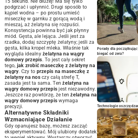
15 sekund. Nie dłużej! Ma się tylko
podgrzać i upłynnić. Drugi sposób to
kąpiel wodna – po prostu umieść
miseczkę w garnku z gorącą wodą i
mieszaj, aż żelatyna się rozpuści.
Konsystencja powinna być jak płynny
miód. Gęsta, ale lejąca. Jeśli jest za
rzadka, dodaj szczyptę żelatyny; jeśli za
gęsta, kilka kropel mleka. Właśnie tak
Porady dla początkując
wygląda idealny
żelatyna na wągry
biegać od zera?
domowy przepis
. To jest cały sekret
tego,
jak zrobić maseczkę z żelatyny na
wągry
. Czy to
przepis na maseczkę z
żelatyny na nos
czy całą strefę T,
zasada jest ta sama. Ten
żelatyna na
wągry domowy przepis
jest niezawodny.
Jeszcze raz powtórzę, że ten
żelatyna na
wągry domowy przepis
wymaga
precyzji.
Technologie oszczędzan
Alternatywne Składniki
Wzmacniające Działanie
Gdy opanujesz bazę, możesz zacząć
eksperymentować. Mój ulubiony dodatek
to węgiel aktywny. Wystarczy otworzyć