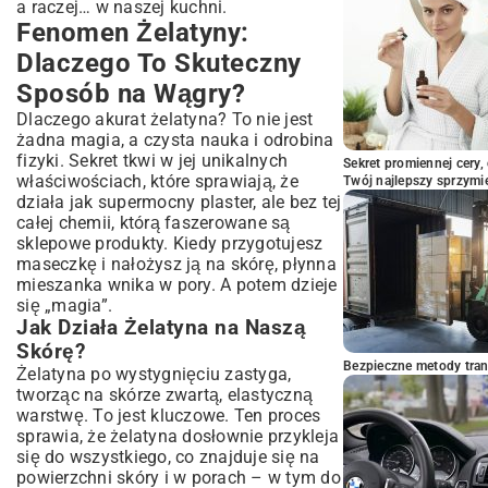
a raczej… w naszej kuchni.
Podsumowanie: Osiągnij Czystą i
Fenomen Żelatyny:
Zdrową Cerę Domowymi Metodami
Dlaczego To Skuteczny
Sposób na Wągry?
Dlaczego akurat żelatyna? To nie jest
żadna magia, a czysta nauka i odrobina
fizyki. Sekret tkwi w jej unikalnych
Sekret promiennej cery,
właściwościach, które sprawiają, że
Twój najlepszy sprzymi
działa jak supermocny plaster, ale bez tej
całej chemii, którą faszerowane są
sklepowe produkty. Kiedy przygotujesz
maseczkę i nałożysz ją na skórę, płynna
mieszanka wnika w pory. A potem dzieje
się „magia”.
Jak Działa Żelatyna na Naszą
Skórę?
Bezpieczne metody trans
Żelatyna po wystygnięciu zastyga,
tworząc na skórze zwartą, elastyczną
warstwę. To jest kluczowe. Ten proces
sprawia, że żelatyna dosłownie przykleja
się do wszystkiego, co znajduje się na
powierzchni skóry i w porach – w tym do