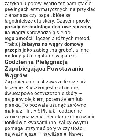
zatykaniu porów. Warto też pamiętać o
peelingach enzymatycznych, na przykład
z ananasa czy papai, które są
łagodniejsze dla skóry. Czasem proste
porady dermatologa domowe sposoby
na wągry
sprowadzają się do
regularności i łączenia różnych metod.
Traktuj
żelatyna na wągry domowy
przepis
jako zabieg „na grubo”, a inne
metody jako regularne wsparcie.
Codzienna Pielęgnacja
Zapobiegająca Powstawaniu
Wągrów
Zapobieganie jest zawsze lepsze niż
leczenie. Kluczem jest codzienne,
dwuetapowe oczyszczanie skóry –
najpierw olejkiem, potem żelem lub
pianką. To pozwala usunąć zarówno
makijaż i filtry SPF, jak i codzienne
zanieczyszczenia. Regularne stosowanie
toników z kwasami (np. salicylowym)
pomaga utrzymać pory w czystości. I
najważniejsze – nawilżanie! Nawet