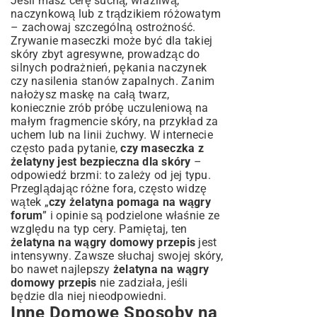
Jeśli masz cerę suchą, wrażliwą,
naczynkową lub z trądzikiem różowatym
– zachowaj szczególną ostrożność.
Zrywanie maseczki może być dla takiej
skóry zbyt agresywne, prowadząc do
silnych podrażnień, pękania naczynek
czy nasilenia stanów zapalnych. Zanim
nałożysz maskę na całą twarz,
koniecznie zrób próbę uczuleniową na
małym fragmencie skóry, na przykład za
uchem lub na linii żuchwy. W internecie
często pada pytanie,
czy maseczka z
żelatyny jest bezpieczna dla skóry
–
odpowiedź brzmi: to zależy od jej typu.
Przeglądając różne fora, często widzę
wątek „
czy żelatyna pomaga na wągry
forum
” i opinie są podzielone właśnie ze
względu na typ cery. Pamiętaj, ten
żelatyna na wągry domowy przepis
jest
intensywny. Zawsze słuchaj swojej skóry,
bo nawet najlepszy
żelatyna na wągry
domowy przepis
nie zadziała, jeśli
będzie dla niej nieodpowiedni.
Inne Domowe Sposoby na