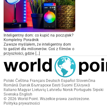
Inteligentny dom: co kupić na początek?
Kompletny Poradnik
Zawsze myślałem, że inteligentny dom
to gadżet dla milionerów. Coś z filmów o
przyszłości, gdzie […]
Polski
Čeština
Français
Deutsch
Español
Slovenčina
Română
Dansk
Български
Eesti
Suomi
Ελληνικά
Italiano
Magyar
Lietuvių
Latviešu
Norsk
Português
Srpski
Svenska
English
© 2026 World Point. Wszelkie prawa zastrzeżone.
Polityka prywatności