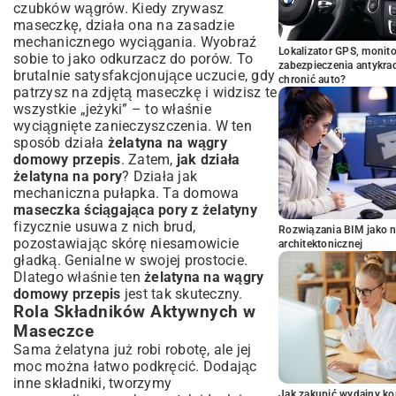
czubków wągrów. Kiedy zrywasz
maseczkę, działa ona na zasadzie
mechanicznego wyciągania. Wyobraź
Lokalizator GPS, monito
sobie to jako odkurzacz do porów. To
zabezpieczenia antykra
brutalnie satysfakcjonujące uczucie, gdy
chronić auto?
patrzysz na zdjętą maseczkę i widzisz te
wszystkie „jeżyki” – to właśnie
wyciągnięte zanieczyszczenia. W ten
sposób działa
żelatyna na wągry
domowy przepis
. Zatem,
jak działa
żelatyna na pory
? Działa jak
mechaniczna pułapka. Ta domowa
maseczka ściągająca pory z żelatyny
fizycznie usuwa z nich brud,
Rozwiązania BIM jako n
pozostawiając skórę niesamowicie
architektonicznej
gładką. Genialne w swojej prostocie.
Dlatego właśnie ten
żelatyna na wągry
domowy przepis
jest tak skuteczny.
Rola Składników Aktywnych w
Maseczce
Sama żelatyna już robi robotę, ale jej
moc można łatwo podkręcić. Dodając
inne składniki, tworzymy
Jak zakupić wydajny ko