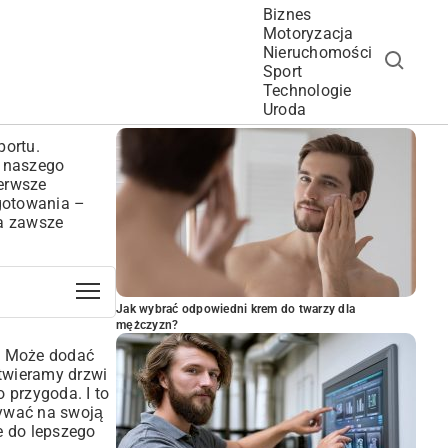
Biznes
Motoryzacja
Nieruchomości
Sport
Technologie
POPULARNE ARTYKUŁY
Uroda
portu.
a naszego
ierwsze
gotowania –
na zawsze
Jak wybrać odpowiedni krem do twarzy dla
mężczyzn?
o. Może dodać
otwieramy drzwi
o przygoda. I to
tywać na swoją
e do lepszego