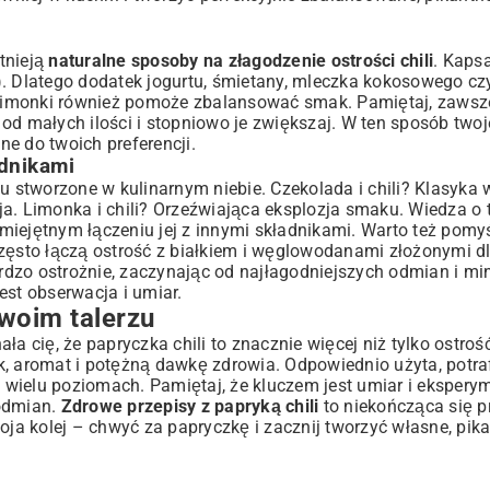
stnieją
naturalne sposoby na złagodzenie ostrości chili
. Kapsa
). Dlatego dodatek jogurtu, śmietany, mleczka kokosowego c
 z limonki również pomoże zbalansować smak. Pamiętaj, zaws
j od małych ilości i stopniowo je zwiększaj. W ten sposób two
 do twoich preferencji.
adnikami
tu stworzone w kulinarnym niebie. Czekolada i chili? Klasyka 
ja. Limonka i chili? Orzeźwiająca eksplozja smaku. Wiedza o
umiejętnym łączeniu jej z innymi składnikami. Warto też pomy
zęsto łączą ostrość z białkiem i węglowodanami złożonymi 
rdzo ostrożnie, zaczynając od najłagodniejszych odmian i m
jest obserwacja i umiar.
woim talerzu
a cię, że papryczka chili to znacznie więcej niż tylko ostroś
k, aromat i potężną dawkę zdrowia. Odpowiednio użyta, potra
wielu poziomach. Pamiętaj, że kluczem jest umiar i ekspery
 odmian.
Zdrowe przepisy z papryką chili
to niekończąca się p
oja kolej – chwyć za papryczkę i zacznij tworzyć własne, pika