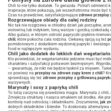
Chili to nie tylko dodatek. To gwiazda. Potrafi odmienić 
inspiracje, które pokazują, jak wszechstronna może być 
Czas na prawdziwe, satysfakcjonujące
zdrowe przepisy z
Rozgrzewające obiady dla całej rodziny
Nic tak nie rozgrzewa w chłodny dzień jak porządne, arom
wołowiną lub indykiem, toną warzyw i gorzką czekoladą 
Albo gulasz, w którym ostrość papryczki pięknie równow
chili
, które pokocha cała rodzina. Ciekawą opcją są też
p
pomidorowym z dodatkiem wędzonej papryki i świeżego 
food w najlepszym wydaniu.
Chili jako dodatek do lekkich dań wegetariańs
Kto powiedział, że wegetariańskie jedzenie musi być mdłe?
charakteru i satysfakcji potrawom bezmięsnym. Wypróbuj 
– gwarantuję, że nikt nie będzie tęsknił za mięsem. Taki
co powiesz na
przepisy na zdrowe zupy krem z chili
? Kr
sprawdzają się też
zdrowe przepisy z grillowaną papryką
warzywnych.
Marynaty i sosy z papryką chili
To tutaj zaczyna się prawdziwa magia. Marynata z chili, c
Zmiękcza strukturę i nasyca smakiem od środka. Ale pr
kontrolę nad ostrością i składnikami. Zrozumienie,
jak z
dobrych składników i blender. To doskonała alternatyw