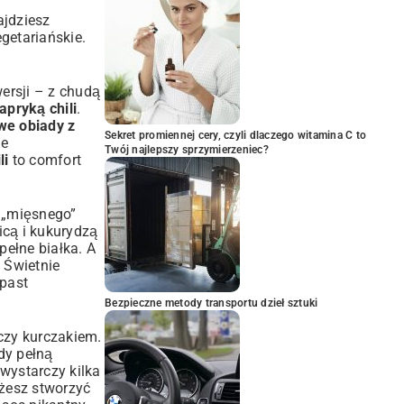
ajdziesz
getariańskie.
wersji – z chudą
pryką chili
.
owe obiady z
Sekret promiennej cery, czyli dlaczego witamina C to
ie
Twój najlepszy sprzymierzeniec?
li
to comfort
e „mięsnego”
icą i kukurydzą
pełne białka. A
. Świetnie
 past
Bezpieczne metody transportu dzieł sztuki
 czy kurczakiem.
dy pełną
 wystarczy kilka
żesz stworzyć