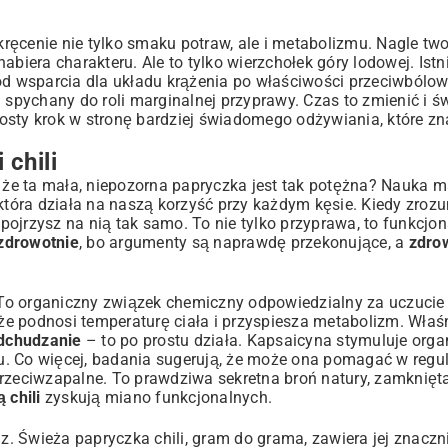
ręcenie nie tylko smaku potraw, ale i metabolizmu. Nagle two
biera charakteru. Ale to tylko wierzchołek góry lodowej. Istn
 od wsparcia dla układu krążenia po właściwości przeciwbólow
i spychany do roli marginalnej przyprawy. Czas to zmienić i 
prosty krok w stronę bardziej świadomego odżywiania, które zn
chili
że ta mała, niepozorna papryczka jest tak potężna? Nauka m
która działa na naszą korzyść przy każdym kęsie. Kiedy zrozu
spojrzysz na nią tak samo. To nie tylko przyprawa, to funkcjo
 zdrowotnie
, bo argumenty są naprawdę przekonujące, a
zdrow
o organiczny związek chemiczny odpowiedzialny za uczucie o
 że podnosi temperaturę ciała i przyspiesza metabolizm. Właś
odchudzanie
– to po prostu działa. Kapsaicyna stymuluje org
nku. Co więcej, badania sugerują, że może ona pomagać w regu
przeciwzapalne. To prawdziwa sekretna broń natury, zamknięt
 chili
zyskują miano funkcjonalnych.
az. Świeża papryczka chili, gram do grama, zawiera jej znaczn