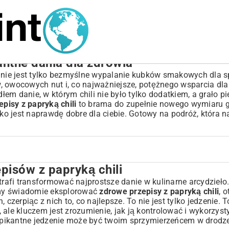
antne dania dla zdrowia
o nie jest tylko bezmyślne wypalanie kubków smakowych dla s
, owocowych nut i, co najważniejsze, potężnego wsparcia dl
em danie, w którym chili nie było tylko dodatkiem, a grało p
pisy z papryką chili
to brama do zupełnie nowego wymiaru 
tko jest naprawdę dobre dla ciebie. Gotowy na podróż, która 
episów z papryką chili
i
 potrafi transformować najprostsze danie w kulinarne arcydzieł
namy świadomie eksplorować
zdrowe przepisy z papryką chili
, 
, czerpiąc z nich to, co najlepsze. To nie jest tylko jedzenie. T
 ale kluczem jest zrozumienie, jak ją kontrolować i wykorzys
że pikantne jedzenie może być twoim sprzymierzeńcem w drodz
traw?