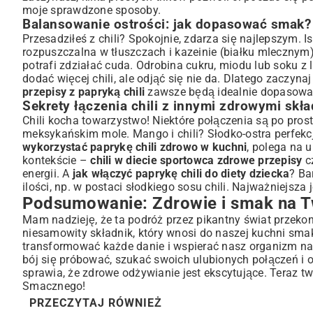
moje sprawdzone sposoby.
Balansowanie ostrości: jak dopasować smak?
Przesadziłeś z chili? Spokojnie, zdarza się najlepszym. I
rozpuszczalna w tłuszczach i kazeinie (białku mlecznym
potrafi zdziałać cuda. Odrobina cukru, miodu lub soku
dodać więcej chili, ale odjąć się nie da. Dlatego zaczyna
przepisy z papryką chili
zawsze będą idealnie dopasowane
Sekrety łączenia chili z innymi zdrowymi skł
Chili kocha towarzystwo! Niektóre połączenia są po pros
meksykańskim mole. Mango i chili? Słodko-ostra perfekc
wykorzystać paprykę chili zdrowo w kuchni
, polega na 
kontekście –
chili w diecie sportowca zdrowe przepisy
c
energii. A
jak włączyć paprykę chili do diety dziecka
? Ba
ilości, np. w postaci słodkiego sosu chili. Najważniejsza 
Podsumowanie: Zdrowie i smak na T
Mam nadzieję, że ta podróż przez pikantny świat przekonał
niesamowity składnik, który wnosi do naszej kuchni sma
transformować każde danie i wspierać nasz organizm na 
bój się próbować, szukać swoich ulubionych połączeń i
sprawia, że zdrowe odżywianie jest ekscytujące. Teraz tw
Smacznego!
PRZECZYTAJ RÓWNIEŻ