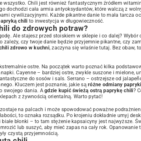
e wszystko. Chili jest również fantastycznym źródłem witami
tego dochodzi cała armia antyoksydantów, które walczą z woln
bami cywilizacyjnymi. Każde pikantne danie to mała tarcza o
apryką chili
to inwestycja w długowieczność.
hili do zdrowych potraw?
odę. Ale stajesz przed stoiskiem w sklepie i co dalej? Wybór
go zależy, czy twoje danie będzie przyjemnie pikantne, czy zam
chili zdrowo w kuchni
, zaczyna się właśnie tutaj. Bez obaw, t
 ekstremalnie ostre. Na początek warto poznać kilka podstaw
anapki. Cayenne – bardziej ostre, zwykle suszone i mielone, u
ntastyczne do sosów i sals. Serrano – ostrzejsze od jalapeñ
nego. Kluczem jest poznanie, jakie są
różne odmiany papryki 
o swojego dania. A
gdzie kupić świeżą ostrą paprykę chili
? C
klepach z żywnością orientalną. Warto pytać!
ry zostaje na palcach i może spowodować poważne podrażnien
łabości, to oznaka rozsądku. Po krojeniu dokładnie umyj deskę
 białe błonki – to tam stężenie kapsaicyny jest najwyższe. Ś
 mrozić lub suszyć, aby mieć zapas na cały rok. Opanowanie 
yły czystą przyjemnością.
tą chili