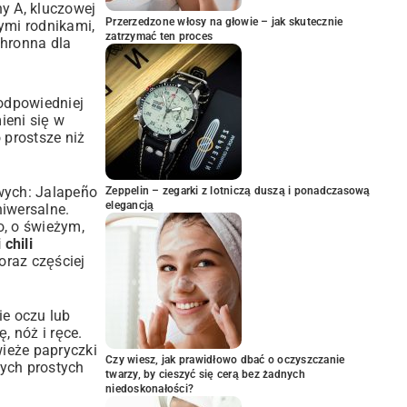
ny A, kluczowej
Przerzedzone włosy na głowie – jak skutecznie
ymi rodnikami,
zatrzymać ten proces
chronna dla
 odpowiedniej
ieni się w
o prostsze niż
owych: Jalapeño
Zeppelin – zegarki z lotniczą duszą i ponadczasową
elegancją
niwersalne.
o, o świeżym,
chili
oraz częściej
ie oczu lub
, nóż i ręce.
wieże papryczki
Czy wiesz, jak prawidłowo dbać o oczyszczanie
tych prostych
twarzy, by cieszyć się cerą bez żadnych
niedoskonałości?