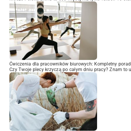
Ćwiczenia dla pracowników biurowych: Kompletny porad
Czy Twoje plecy krzyczą po całym dniu pracy? Znam to uc