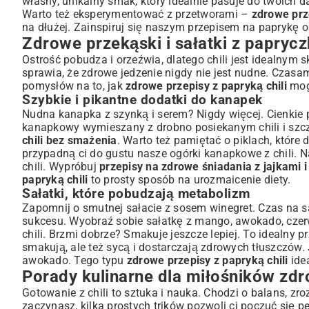
własny, unikalny smak, który idealnie pasuje do twoich d
Warto też eksperymentować z przetworami –
zdrowe prz
na dłużej. Zainspiruj się naszym
przepisem na paprykę 
Zdrowe przekąski i sałatki z papryczk
Ostrość pobudza i orzeźwia, dlatego chili jest idealnym s
sprawia, że zdrowe jedzenie nigdy nie jest nudne. Czasam
pomysłów na to, jak
zdrowe przepisy z papryką chili
mog
Szybkie i pikantne dodatki do kanapek
Nudna kanapka z szynką i serem? Nigdy więcej. Cienkie p
kanapkowy wymieszany z drobno posiekanym chili i szcz
chili bez smażenia
. Warto też pamiętać o piklach, które 
przypadną ci do gustu nasze
ogórki kanapkowe z chili
. 
chili. Wypróbuj
przepisy na zdrowe śniadania z jajkami i 
papryką chili
to prosty sposób na urozmaicenie diety.
Sałatki, które pobudzają metabolizm
Zapomnij o smutnej sałacie z sosem winegret. Czas na sa
sukcesu. Wyobraź sobie sałatkę z mango, awokado, czerw
chili. Brzmi dobrze? Smakuje jeszcze lepiej. To idealny 
smakują, ale też sycą i dostarczają zdrowych tłuszczów
awokado
. Tego typu
zdrowe przepisy z papryką chili
ide
Porady kulinarne dla miłośników zdr
Gotowanie z chili to sztuka i nauka. Chodzi o balans, z
zaczynasz, kilka prostych trików pozwoli ci poczuć się p