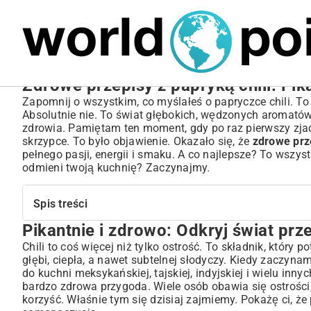
MARIUSZ ŁAMAGA
05.10.2025
SPORT
Zdrowe przepisy z papryką chili: Pik
Zapomnij o wszystkim, co myślałeś o papryczce chili. T
Absolutnie nie. To świat głębokich, wędzonych aromatów
zdrowia. Pamiętam ten moment, gdy po raz pierwszy zjadł
skrzypce. To było objawienie. Okazało się, że
zdrowe prze
pełnego pasji, energii i smaku. A co najlepsze? To wszys
odmieni twoją kuchnię? Zaczynajmy.
Spis treści
Pikantnie i zdrowo: Odkryj świat prz
Pikantnie i zdrowo: Odkryj świat przepisów z papryką chil
Dlaczego warto włączyć chili do swojej diety?
Chili to coś więcej niż tylko ostrość. To składnik, który
głębi, ciepła, a nawet subtelnej słodyczy. Kiedy zaczy
Prozdrowotne właściwości papryczki chili
do kuchni meksykańskiej, tajskiej, indyjskiej i wielu innych
Kapsaicyna – sekretna broń zdrowia
bardzo zdrowa przygoda. Wiele osób obawia się ostrości,
Witaminy i antyoksydanty w ostrym wydaniu
korzyść. Właśnie tym się dzisiaj zajmiemy. Pokażę ci, 
Jak wybrać i przygotować paprykę chili do zdrowych po