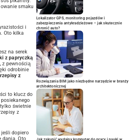
sos pikantny
.
chowanie smaku
Lokalizator GPS, monitoring pojazdów i
zabezpieczenia antykradzieżowe – jak skutecznie
razistości i
chronić auto?
. Oto kilka
esz na serek
ki z papryczką
a, z pewnością
ęki odrobinie
rzepisy z
Rozwiązania BIM jako niezbędne narzędzie w branży
architektonicznej
ści to klucz do
i posiekanego
 tylko świetnie
rzepisy z
jeśli dopiero
e dania. Oto
Jak zakupić wydajny komputer do pracy i nauki w