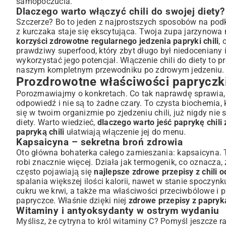
samopoczucia.
Dlaczego warto włączyć chili do swojej diety?
Przewodnik po popularnych odmianach chili
Szczerze? Bo to jeden z najprostszych sposobów na podk
Bezpieczne krojenie i przechowywanie
z kurczaka staje się ekscytująca. Twoja zupa jarzynowa na
Pomysły na zdrowe dania główne z nutą chili
korzyści zdrowotne regularnego jedzenia papryki chili
,
Rozgrzewające obiady dla całej rodziny
prawdziwy superfood, który zbyt długo był niedoceniany 
Chili jako dodatek do lekkich dań wegetariańskich
wykorzystać jego potencjał. Włączenie chili do diety to 
naszym kompletnym
przewodniku po zdrowym jedzeniu
.
Marynaty i sosy z papryką chili
Prozdrowotne właściwości papryczki 
Zdrowe przekąski i sałatki z papryczką chili
Porozmawiajmy o konkretach. Co tak naprawdę sprawia, 
Szybkie i pikantne dodatki do kanapek
odpowiedź i nie są to żadne czary. To czysta biochemia, 
Sałatki, które pobudzają metabolizm
się w twoim organizmie po zjedzeniu chili, już nigdy nie 
Porady kulinarne dla miłośników zdrowego chili
diety. Warto wiedzieć,
dlaczego warto jeść paprykę chili
Balansowanie ostrości: jak dopasować smak?
papryką chili
ułatwiają włączenie jej do menu.
Kapsaicyna – sekretna broń zdrowia
Sekrety łączenia chili z innymi zdrowymi składnikami
Oto główna bohaterka całego zamieszania: kapsaicyna. T
Podsumowanie: Zdrowie i smak na Twoim talerzu
robi znacznie więcej. Działa jak termogenik, co oznacza,
często pojawiają się
najlepsze zdrowe przepisy z chili 
spalania większej ilości kalorii, nawet w stanie spoczy
cukru we krwi, a także ma właściwości przeciwbólowe i 
papryczce. Właśnie dzięki niej
zdrowe przepisy z papryką
Witaminy i antyoksydanty w ostrym wydaniu
Myślisz, że cytryna to król witaminy C? Pomyśl jeszcze r