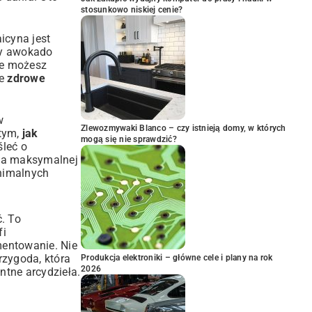
stosunkowo niskiej cenie?
icyna jest
zy awokado
ze możesz
je
zdrowe
w
Zlewozmywaki Blanco – czy istnieją domy, w których
 tym,
jak
mogą się nie sprawdzić?
śleć o
dla maksymalnej
inimalnych
ć. To
fi
mentowanie. Nie
rzygoda, która
Produkcja elektroniki – główne cele i plany na rok
2026
ntne arcydzieła.