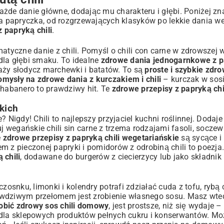
każde danie główne, dodając mu charakteru i głębi. Poniżej zn
ta papryczka, od rozgrzewających klasyków po lekkie dania we
 papryką chili
.
atyczne danie z chili. Pomyśl o chili con carne w zdrowszej 
dla głębi smaku. To idealne
zdrowe dania jednogarnkowe z pa
aży słodycz marchewki i batatów. To są
proste i szybkie zdr
omysły na zdrowe dania z kurczakiem i chili
– kurczak w sos
habanero to prawdziwy hit. Te
zdrowe przepisy z papryką chi
kich
 Nigdy! Chili to najlepszy przyjaciel kuchni roślinnej. Dodaj
wegańskie chili sin carne z trzema rodzajami fasoli, soczew
e
zdrowe przepisy z papryką chili wegetariańskie
są sycące i 
em z pieczonej papryki i pomidorów z odrobiną chili to poezja
 chili
, dodawane do burgerów z ciecierzycy lub jako składnik
zosnku, limonki i kolendry potrafi zdziałać cuda z tofu, rybą
awdziwym przełomem jest zrobienie własnego sosu. Masz wte
robić zdrowy sos chili domowy
, jest prostsze, niż się wydaje –
a dla sklepowych produktów pełnych cukru i konserwantów. Mo