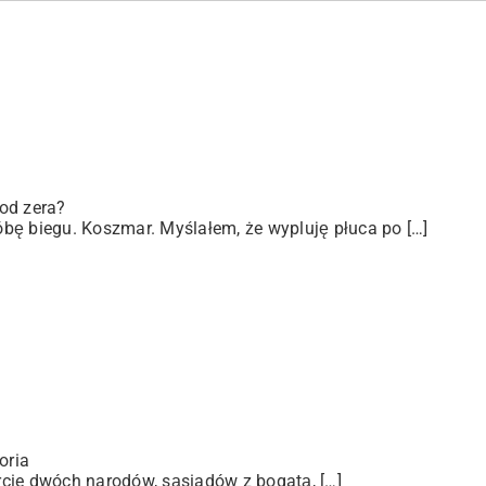
od zera?
bę biegu. Koszmar. Myślałem, że wypluję płuca po […]
oria
arcie dwóch narodów, sąsiadów z bogatą, […]