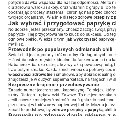
potężna dawka wsparcia dla naszej odporności. Ale to ni
dla zdrowia wzroku i skóry, oraz witamin z grupy B. Do 
opóźniając procesy starzenia i chroniąc nas przed choro
twojego organizmu. Właśnie dlatego
zdrowe przepisy z p
Jak wybrać i przygotować paprykę c
No dobrze, jesteś przekonany. Chcesz zacząć swoją przyg
papryczki i jej przygotowanie to klucz do sukcesu. Od te
ogniowe piekło. Wiedza o tym,
jak wykorzystać paprykę 
myślisz.
Przewodnik po popularnych odmianach chili
Świat chili jest ogromny i różnorodny. Od łagodnych po
– średnio ostre, mięsiste, idealne do faszerowania i na k
Habanero – bardzo ostre, ale z wyraźną owocową nutą, fa
trawiastym smaku. Każda z nich wnosi do potrawy coś in
właściwości zdrowotne
i smakowe, aby dobrać idealną d
znajdziesz je w dużych supermarketach, na targach i w s
Bezpieczne krojenie i przechowywanie
Zasada numer jeden: szanuj kapsaicynę. To olejek, któ
skóry. Dlatego… rękawiczki. Zawsze. To nie jest oznaka s
Jeśli chcesz zmniejszyć ostrość, usuń gniazdo nasienne i
przechowuj w lodówce w papierowej torbie. Można je też
zasad to podstawa, by
zdrowe przepisy z papryką chili
b
Pomysły na zdrowe dania główne z nu