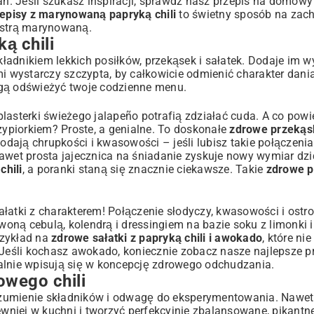
ań. Jeśli szukasz inspiracji, sprawdź nasz
przepis na domowy 
episy z marynowaną papryką chili
to świetny sposób na za
ostrą marynowaną
.
ą chili
kładnikiem lekkich posiłków, przekąsek i sałatek. Dodaje im wy
i wystarczy szczypta, by całkowicie odmienić charakter dania
ą odświeżyć twoje codzienne menu.
lasterki świeżego jalapeño potrafią zdziałać cuda. A co powi
ypiorkiem? Proste, a genialne. To doskonałe
zdrowe przekąs
dodają chrupkości i kwasowości – jeśli lubisz takie połączeni
Nawet prosta jajecznica na śniadanie zyskuje nowy wymiar dzi
chili
, a poranki staną się znacznie ciekawsze. Takie
zdrowe p
łatki z charakterem! Połączenie słodyczy, kwasowości i ostro
oną cebulą, kolendrą i dressingiem na bazie soku z limonki 
przykład na
zdrowe sałatki z papryką chili i awokado
, które nie
. Jeśli kochasz awokado, koniecznie zobacz nasze
najlepsze p
alnie wpisują się w koncepcję zdrowego odchudzania.
owego chili
rozumienie składników i odwagę do eksperymentowania. Nawet 
ewniej w kuchni i tworzyć perfekcyjnie zbalansowane, pikantn