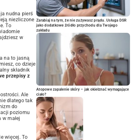
ja nudna pierś
ieją niezliczone
Zarabiaj na tym, że nie zużywasz prądu. Usługa DSR
e. To
jako dodatkowe źródło przychodu dla Twojego
zakładu
świadomie
ajdziesz w
a na to jasną
miesz, co dzieje
nalny składnik
e przepisy z
Atopowe zapalenie skóry – jak okiełznać wymagające
strości. Ale
ciało?
nie dlatego tak
anizm do
lacji poziomu
a w małej
ie więcej. To