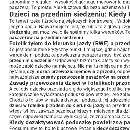
zapomina o regulacji wysokości górnego mocowania pasa
pasażera. To proste. Ale kluczowe dla bezpieczeństwa i
Dzieci na przednim siedzeniu: Kiedy 
To temat rzeka i źródło największych kontrowersji. Wido
jedyna opcja. Najważniejsze jest, by robić to z głową i 
siedzeniu
jest możliwe, o ile spełnimy kilka warunków. T
pasażerów na przednim siedzeniu
.
Fotelik tyłem do kierunku jazdy (RWF) a przed
To jest absolutnie krytyczny punkt. I miejsce, gdzie na
warunkiem: poduszka powietrzna pasażera musi być zde
przednim siedzeniu
? Odpowiedź brzmi tak, ale tylko i wy
może zabić dziecko na miejscu. Nie ma tu miejsca na dy
pytanie,
czy można przewozić niemowlę z przodu
, odpo
najważniejsze
zasady przewożenia pasażerów na przed
Zasady przewożenia dzieci w fotelikach przo
A co, gdy dziecko przesiada się do większego fotelika, 
kategorycznie wyłączania poduszki powietrznej. Ale zal
Chodzi o to, aby w razie aktywacji poduszki, jej uderzeni
dzieci w foteliku przodem do kierunku jazdy
na przednim
wtedy tył jest zawsze bezpieczniejszym miejscem dla dzi
część odpowiedzialności wynikającej ze znajomości zas
Kiedy dezaktywować poduszkę powietrzną pa
Podsumujmy to, bo to kluczowe. Pytanie
kiedy dezakty