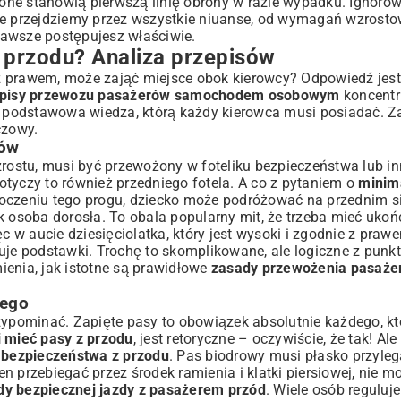
ne stanowią pierwszą linię obrony w razie wypadku. Ignorowa
ule przejdziemy przez wszystkie niuanse, od wymagań wzrost
 jazdy
zawsze postępujesz właściwie.
 przodu? Analiza przepisów
kowanie
 prawem, może zająć miejsce obok kierowcy? Odpowiedź jest 
episy przewozu pasażerów samochodem osobowym
koncentr
ką?
To podstawowa wiedza, którą każdy kierowca musi posiadać. Z
karne
czowy.
rów
wzrostu, musi być przewożony w foteliku bezpieczeństwa lub 
dotyczy to również przedniego fotela. A co z pytaniem o
minim
na przednim fotelu
roczeniu tego progu, dziecko może podróżować na przednim s
k osoba dorosła. To obala popularny mit, że trzeba mieć ukoń
c w aucie dziesięciolatka, który jest wysoki i zgodnie z prawe
uje podstawki. Trochę to skomplikowane, ale logiczne z punk
 podróż
ienia, jak istotne są prawidłowe
zasady przewożenia pasaże
dego
zypominać. Zapięte pasy to obowiązek absolutnie każdego, kto
i mieć pasy z przodu
, jest retoryczne – oczywiście, że tak! Al
 bezpieczeństwa z przodu
. Pas biodrowy musi płasko przyleg
n przebiegać przez środek ramienia i klatki piersiowej, nie 
dy bezpiecznej jazdy z pasażerem przód
. Wiele osób reguluje 