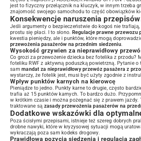
jest to fizyczny przełącznik na kluczyk, w innym trzeba
znajomość swojego samochodu to część obowiązków kie
Konsekwencje naruszenia przepisów:
Jeśli argumenty o bezpieczeństwie do kogoś nie trafiaj
prostu się płaci. I to słono.
Regulacje prawne przewozu 
kwestia pieniędzy, ale i punktów, które mogą doprowadzi
przewożenia pasażerów na przednim siedzeniu
.
Wysokość grzywien za nieprawidłowy przewó
Co grozi za przewożenie dziecka bez fotelika z przodu?
foteliku RWF z aktywną poduszką powietrzną. Pytanie o 
sam
mandat za nieprawidłowy przewóz pasażera z prz
wystarczy, że fotelik jest, musi być użyty zgodnie z inst
Wpływ punktów karnych na kierowcę
Pieniądze to jedno. Punkty karne to drugie, często bard
trafia aż 15 punktów karnych. To bardzo dużo. Przypomni
w krótkim czasie i można pożegnać się z prawem jazdy. 
traktowane są
zasady przewożenia pasażerów na przed
Dodatkowe wskazówki dla optymalne
Poza ścisłymi przepisami, istnieje też szereg dobrych pr
drobne nawyki, które w kryzysowej sytuacji mogą uratow
wykraczają poza sam kodeks drogowy.
Prawidłowa pozycja siedzenia i regulacja zag