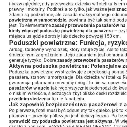
i bezwzględnie, gdy przewozisz dziecko w foteliku tyłem 
prawny i moralny. Podkreśla to tylko, jak ważne jest
znac
zdania są podzielone, ale zasada maksymalnego odsunięc
powietrzną w samochodzie
, powinna być tak samo podst
jest. To elementarne
zasady przewożenia pasażerów na 
kiedy włączyć poduszkę powietrzną dla pasażera
– czyl
miejscu usiądzie dorosły lub dziecko powyżej 150 cm.
Poduszki powietrzne: Funkcja, ryzyk
Airbag. Cudowny wynalazek, który ratuje życie. Ale to t
śmiertelnym zagrożeniem. Jego zadaniem jest ochrona d
generuje ryzyko. Dobre
zasady przewożenia pasażerów n
Aktywna poduszka powietrzna: Potencjalne z
Poduszka powietrzna wystrzeliwuje z prędkością ponad 
pasażera, stanowi amortyzację. Dla dziecka w foteliku RW
gwarancja połamania miednicy i nóg. To nie są opowieści 
pasażerów w aucie
tak rygorystycznie podchodzi do kwes
o niskim wzroście, siedzących zbyt blisko deski rozdziel
przednim siedzeniu
to nie fanaberia.
Jak zapewnić bezpieczeństwo pasażerowi z 
Po pierwsze, fotel musi być odsunięty tak daleko, jak t
pionowo – pozycja półleżąca jest niebezpieczna. Po trze
sprawdzić czy poduszka powietrzna jest aktywna
. W wię
często z napisem „PASSENGER AIRBAG OFF/ON”. Czasem m