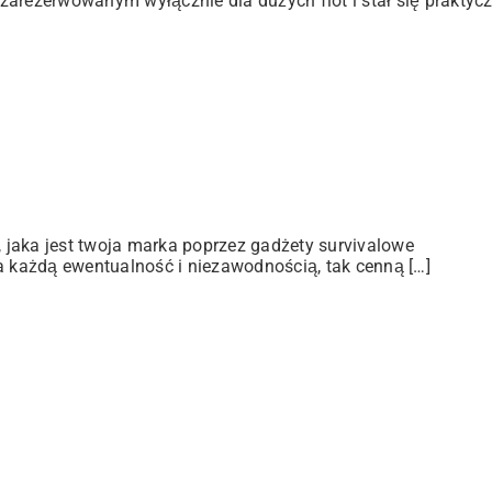
zarezerwowanym wyłącznie dla dużych flot i stał się praktyc
jaka jest twoja marka poprzez gadżety survivalowe
a każdą ewentualność i niezawodnością, tak cenną […]