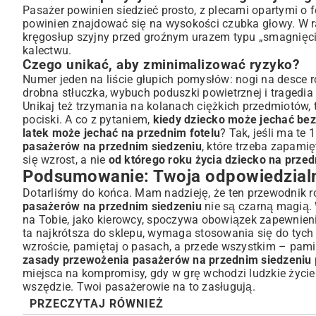
Pasażer powinien siedzieć prosto, z plecami opartymi o 
powinien znajdować się na wysokości czubka głowy. W ra
kręgosłup szyjny przed groźnym urazem typu „smagnięci
kalectwu.
Czego unikać, aby zminimalizować ryzyko?
Numer jeden na liście głupich pomysłów: nogi na desce ro
drobna stłuczka, wybuch poduszki powietrznej i tragedia 
Unikaj też trzymania na kolanach ciężkich przedmiotów, 
pociski. A co z pytaniem,
kiedy dziecko może jechać bez
latek może jechać na przednim fotelu
? Tak, jeśli ma te
pasażerów na przednim siedzeniu
, które trzeba zapami
się wzrost, a nie
od którego roku życia dziecko na prze
Podsumowanie: Twoja odpowiedzialn
Dotarliśmy do końca. Mam nadzieję, że ten przewodnik r
pasażerów na przednim siedzeniu
nie są czarną magią.
na Tobie, jako kierowcy, spoczywa obowiązek zapewnie
ta najkrótsza do sklepu, wymaga stosowania się do tych 
wzroście, pamiętaj o pasach, a przede wszystkim – pamię
zasady przewożenia pasażerów na przednim siedzeniu
miejsca na kompromisy, gdy w grę wchodzi ludzkie życie.
wszędzie. Twoi pasażerowie na to zasługują.
PRZECZYTAJ RÓWNIEŻ