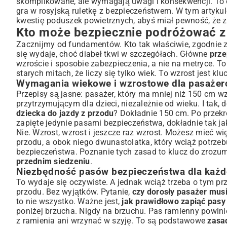
skomplikowane, ale wymagają uwagi i konsekwencji. To o
gra w rosyjską ruletkę z bezpieczeństwem. W tym artyk
Zasady przewożenia dzieci w fotelikach przodem do kierunku
kwestię poduszek powietrznych, abyś miał pewność, że 
Kiedy dezaktywować poduszkę powietrzną pasażera?
Kto może bezpiecznie podróżować z
Poduszki powietrzne: Funkcja, ryzyko i prawidłowe użyt
Zacznijmy od fundamentów. Kto tak właściwie, zgodnie z
Aktywna poduszka powietrzna: Potencjalne zagrożenia
się wydaje, choć diabeł tkwi w szczegółach. Główne
prz
Jak zapewnić bezpieczeństwo pasażerowi z aktywną podusz
wzroście i sposobie zabezpieczenia, a nie na metryce. 
Konsekwencje naruszenia przepisów: Mandaty i punkty 
starych mitach, że liczy się tylko wiek. To wzrost jest klu
Wymagania wiekowe i wzrostowe dla pasaże
Wysokość grzywien za nieprawidłowy przewóz
Przepisy są jasne: pasażer, który ma mniej niż 150 cm 
Wpływ punktów karnych na kierowcę
przytrzymującym dla dzieci, niezależnie od wieku. I tak, 
Dodatkowe wskazówki dla optymalnego bezpieczeństwa 
dziecka do jazdy z przodu
? Dokładnie 150 cm. Po przek
Prawidłowa pozycja siedzenia i regulacja zagłówka
zapięte jedynie pasami bezpieczeństwa, dokładnie tak ja
Czego unikać, aby zminimalizować ryzyko?
Nie. Wzrost, wzrost i jeszcze raz wzrost. Możesz mieć wię
przodu, a obok niego dwunastolatka, który wciąż potrzeb
Podsumowanie: Twoja odpowiedzialność za bezpieczną
bezpieczeństwa. Poznanie tych zasad to klucz do zrozum
przednim siedzeniu
.
Niezbędność pasów bezpieczeństwa dla każ
To wydaje się oczywiste. A jednak wciąż trzeba o tym pr
przodu. Bez wyjątków. Pytanie,
czy dorosły pasażer mus
to nie wszystko. Ważne jest,
jak prawidłowo zapiąć pasy
poniżej brzucha. Nigdy na brzuchu. Pas ramienny powinie
z ramienia ani wrzynać w szyję. To są podstawowe
zasa