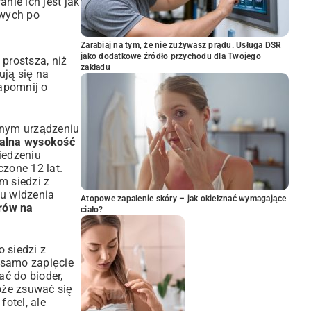
nie ich jest jak
owych po
Zarabiaj na tym, że nie zużywasz prądu. Usługa DSR
jako dodatkowe źródło przychodu dla Twojego
prostsza, niż
zakładu
ują się na
apomnij o
innym urządzeniu
alna wysokość
iedzeniu
czone 12 lat.
m siedzi z
tu widzenia
Atopowe zapalenie skóry – jak okiełznać wymagające
rów na
ciało?
 siedzi z
e samo zapięcie
ać do bioder,
może zsuwać się
fotel, ale