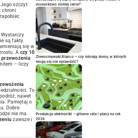
 Jego szczyt
stosunkowo niskiej cenie?
 chroni
 zapobiec
. Wystarczy
e są fakty.
amieniają się w
zrostu. A
czy 10
Zlewozmywaki Blanco – czy istnieją domy, w których
 przewożenia
mogą się nie sprawdzić?
item – liczy
rzewożenia
edzialności. To
podróż, nawet
ia. Pamiętaj o
ku. Dobre
odze nie ma
Produkcja elektroniki – główne cele i plany na rok
zeniu
zawsze i
2026