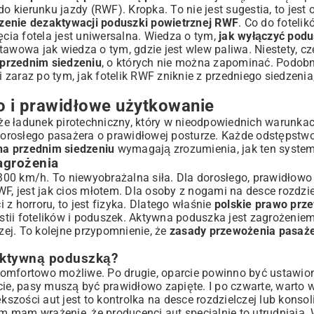
do kierunku jazdy (RWF). Kropka. To nie jest sugestia, to jest
zenie dezaktywacji poduszki powietrznej RWF
. Co do foteli
ia fotela jest uniwersalna. Wiedza o tym,
jak wyłączyć pod
awowa jak wiedza o tym, gdzie jest wlew paliwa. Niestety, cz
przednim siedzeniu
, o których nie można zapominać. Podobni
i zaraz po tym, jak fotelik RWF zniknie z przedniego siedzenia
o i prawidłowe użytkowanie
akże ładunek pirotechniczny, który w nieodpowiednich warunka
orosłego pasażera o prawidłowej posturze. Każde odstępstwo
a przednim siedzeniu
wymagają zrozumienia, jak ten system
agrożenia
300 km/h. To niewyobrażalna siła. Dla dorosłego, prawidłowo
F, jest jak cios młotem. Dla osoby z nogami na desce rozdziel
z horroru, to jest fizyka. Dlatego właśnie
polskie prawo prz
tii fotelików i poduszek. Aktywna poduszka jest zagrożeniem
czej. To kolejne przypomnienie, że
zasady przewożenia pasaż
aktywną poduszką?
o komfortowo możliwe. Po drugie, oparcie powinno być ustawi
cie, pasy muszą być prawidłowo zapięte. I po czwarte, warto 
kszości aut jest to kontrolka na desce rozdzielczej lub konsol
am wrażenie, że producenci aut specjalnie to utrudniają. 