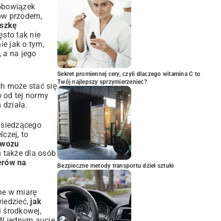
 obowiązek
ków przodem,
uszkę
ęsto tak nie
e jak o tym,
, a na jego
Sekret promiennej cery, czyli dlaczego witamina C to
Twój najlepszy sprzymierzeniec?
ch może stać się
 od tej normy
 działa.
 siedzącego
czej, to
ewozu
 także dla osób
erów na
Bezpieczne metody transportu dzieł sztuki
one w miarę
wiedzieć,
jak
i środkowej,
W jednym aucie