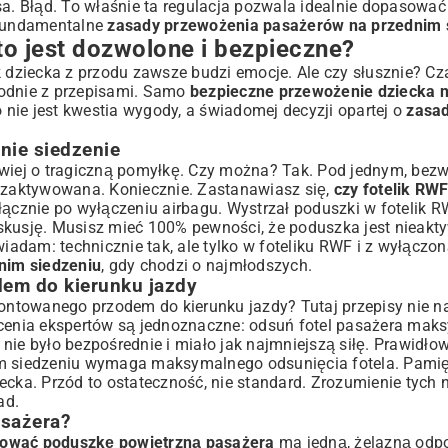
. Błąd. To właśnie ta regulacja pozwala idealnie dopasować
 fundamentalne
zasady przewożenia pasażerów na przednim 
to jest dozwolone i bezpieczne?
k dziecka z przodu zawsze budzi emocje. Ale czy słusznie? Cz
zgodnie z przepisami. Samo
bezpieczne przewożenie dziecka 
o nie jest kwestia wygody, a świadomej decyzji opartej o
zasa
nie siedzenie
jłatwiej o tragiczną pomyłkę. Czy można? Tak. Pod jednym, be
zaktywowana. Koniecznie. Zastanawiasz się,
czy fotelik RW
łącznie po wyłączeniu airbagu. Wystrzał poduszki w fotelik RW
skusję. Musisz mieć 100% pewności, że poduszka jest nieakt
wiadam: technicznie tak, ale tylko w foteliku RWF i z wyłączo
nim siedzeniu
, gdy chodzi o najmłodszych.
dem do kierunku jazdy
montowanego przodem do kierunku jazdy? Tutaj przepisy nie n
ecenia ekspertów są jednoznaczne: odsuń fotel pasażera maks
e nie było bezpośrednie i miało jak najmniejszą siłę. Prawidło
 siedzeniu wymaga maksymalnego odsunięcia fotela. Pamięt
ecka. Przód to ostateczność, nie standard. Zrozumienie tych 
ad.
sażera?
wować poduszkę powietrzną pasażera
ma jedną, żelazną odp