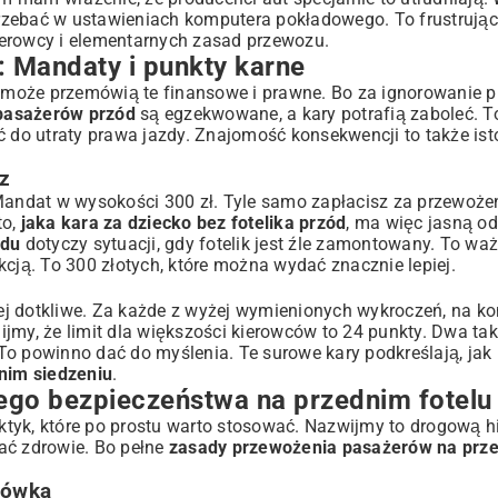
 grzebać w ustawieniach komputera pokładowego. To frustrując
rowcy i elementarnych zasad przewozu.
 Mandaty i punkty karne
ą, może przemówią te finansowe i prawne. Bo za ignorowanie 
pasażerów przód
są egzekwowane, a kary potrafią zaboleć. To
ć do utraty prawa jazdy. Znajomość konsekwencji to także is
z
 Mandat w wysokości 300 zł. Tyle samo zapłacisz za przewoże
to,
jaka kara za dziecko bez fotelika przód
, ma więc jasną o
odu
dotyczy sytuacji, gdy fotelik jest źle zamontowany. To waż
rukcją. To 300 złotych, które można wydać znacznie lepiej.
ziej dotkliwe. Za każde z wyżej wymienionych wykroczeń, na k
jmy, że limit dla większości kierowców to 24 punkty. Dwa ta
To powinno dać do myślenia. Te surowe kary podkreślają, jak
nim siedzeniu
.
go bezpieczeństwa na przednim fotelu
aktyk, które po prostu warto stosować. Nazwijmy to drogową h
ać zdrowie. Bo pełne
zasady przewożenia pasażerów na prze
łówka