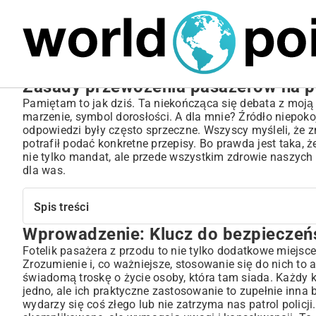
MARIUSZ ŁAMAGA
06.10.2025
BIZNES
Zasady przewożenia pasażerów na p
Pamiętam to jak dziś. Ta niekończąca się debata z moją 
marzenie, symbol dorosłości. A dla mnie? Źródło niepoko
odpowiedzi były często sprzeczne. Wszyscy myśleli, że 
potrafił podać konkretne przepisy. Bo prawda jest taka
nie tylko mandat, ale przede wszystkim zdrowie naszych
dla was.
Spis treści
Wprowadzenie: Klucz do bezpieczeń
Wprowadzenie: Klucz do bezpieczeństwa na przednim si
Kto może bezpiecznie podróżować z przodu? Analiza pr
Fotelik pasażera z przodu to nie tylko dodatkowe miejsc
Zrozumienie i, co ważniejsze, stosowanie się do nich to 
Wymagania wiekowe i wzrostowe dla pasażerów
świadomą troskę o życie osoby, która tam siada. Każdy 
Niezbędność pasów bezpieczeństwa dla każdego
jedno, ale ich praktyczne zastosowanie to zupełnie inna 
Dzieci na przednim siedzeniu: Kiedy to jest dozwolone i
wydarzy się coś złego lub nie zatrzyma nas patrol policj
Fotelik tyłem do kierunku jazdy (RWF) a przednie siedzenie