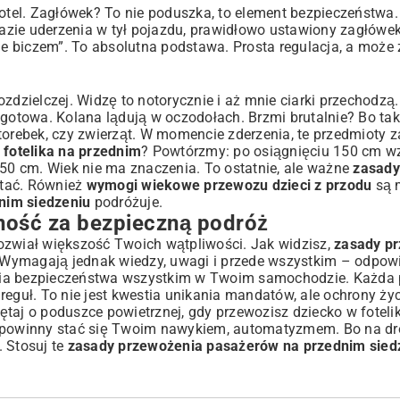
fotel. Zagłówek? To nie poduszka, to element bezpieczeństwa.
zie uderzenia w tył pojazdu, prawidłowo ustawiony zagłówek
e biczem”. To absolutna podstawa. Prosta regulacja, a może
zdzielczej. Widzę to notorycznie i aż mnie ciarki przechodzą
gotowa. Kolana lądują w oczodołach. Brzmi brutalnie? Bo taki
torebek, czy zwierząt. W momencie zderzenia, te przedmioty z
 fotelika na przednim
? Powtórzmy: po osiągnięciu 150 cm w
 150 cm. Wiek nie ma znaczenia. To ostatnie, ale ważne
zasady
ętać. Również
wymogi wiekowe przewozu dzieci z przodu
są m
dnim siedzeniu
podróżuje.
ość za bezpieczną podróż
ozwiał większość Twoich wątpliwości. Jak widzisz,
zasady p
 Wymagają jednak wiedzy, uwagi i przede wszystkim – odpowi
nia bezpieczeństwa wszystkim w Twoim samochodzie. Każda 
reguł. To nie jest kwestia unikania mandatów, ale ochrony życ
taj o poduszce powietrznej, gdy przewozisz dziecko w foteli
powinny stać się Twoim nawykiem, automatyzmem. Bo na dr
 Stosuj te
zasady przewożenia pasażerów na przednim sied