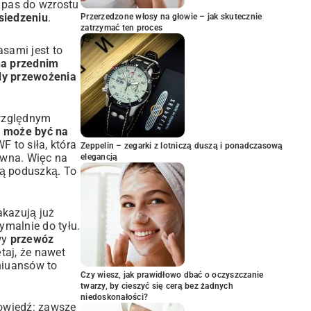
 pas do wzrostu
siedzeniu
.
Przerzedzone włosy na głowie – jak skutecznie
zatrzymać ten proces
asami jest to
na przednim
dy przewożenia
zwzględnym
F może być na
F to siła, która
Zeppelin – zegarki z lotniczą duszą i ponadczasową
ywna. Więc na
elegancją
ną poduszką. To
akazują już
ymalnie do tyłu.
wy
przewóz
aj, że nawet
niuansów to
Czy wiesz, jak prawidłowo dbać o oczyszczanie
twarzy, by cieszyć się cerą bez żadnych
niedoskonałości?
owiedź: zawsze