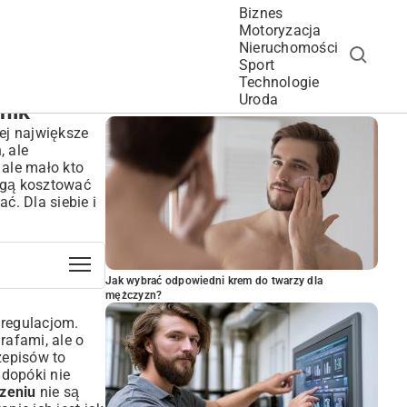
Biznes
Motoryzacja
Nieruchomości
Sport
Technologie
POPULARNE ARTYKUŁY
Uroda
nik
jej największe
, ale
, ale mało kto
mogą kosztować
. Dla siebie i
Jak wybrać odpowiedni krem do twarzy dla
mężczyzn?
 regulacjom.
rafami, ale o
zepisów to
 dopóki nie
zeniu
nie są