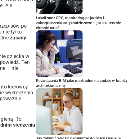
e. Ale
Lokalizator GPS, monitoring pojazdów i
zabezpieczenia antykradzieżowe – jak skutecznie
przepisów po
chronić auto?
 nie tylko
totne
zasady
nie dziecka w
dpowiedź. Ten
ne – nie
Rozwiązania BIM jako niezbędne narzędzie w branży
architektonicznej
onto kierowcy
kie wykroczenia
 poważnie
igieną. To
dnim siedzeniu
Jak zakupić wydajny komputer do pracy i nauki w