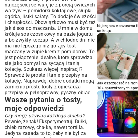
najczęściej serwuję je z porcją świeżych
warzyw – pomidorki koktajlowe, słupki
ogórka, listki sałaty. To dodaje świeżości
i chrupkości. Obowiązkowo musi być też
Najczęstsze oszustwa f
jakiś sos do maczania. U mnie w domu
uniknąć
króluje sos czosnkowy na bazie jogurtu
albo zwykły keczup. A w chłodne dni nie
ma nic lepszego niż gorący tost
maczany w zupie krem z pomidorów. To
jest połączenie idealne, które sprawdza
się jako pomysł na sycącą i tanią
kolację. Szukasz więcej inspiracji?
Sprawdź te
proste i tanie przepisy na
kolację
. Naprawdę, dobre dodatki mogą
Jak oszczędzać na rac
zamienić proste tosty z opiekacza
30+ sprawdzonych sp
przepisy w pełnoprawny, pyszny obiad.
Wasze pytania o tosty,
moje odpowiedzi
Czy mogę używać każdego chleba?
Pewnie, że tak! Eksperymentuj. Bułki,
chleb razowy, chałka, nawet tortilla.
Jedyna zasada to to, żeby nie był za