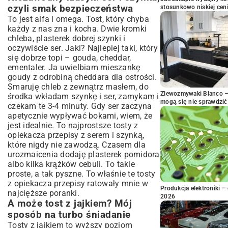
czyli smak bezpieczeństwa
stosunkowo niskiej cen
To jest alfa i omega. Tost, który chyba
każdy z nas zna i kocha. Dwie kromki
chleba, plasterek dobrej szynki i
oczywiście ser. Jaki? Najlepiej taki, który
się dobrze topi – gouda, cheddar,
ementaler. Ja uwielbiam mieszankę
goudy z odrobiną cheddara dla ostrości.
Smaruję chleb z zewnątrz masłem, do
Zlewozmywaki Blanco – 
środka wkładam szynkę i ser, zamykam i
mogą się nie sprawdzić
czekam te 3-4 minuty. Gdy ser zaczyna
apetycznie wypływać bokami, wiem, że
jest idealnie. To najprostsze tosty z
opiekacza przepisy z serem i szynką,
które nigdy nie zawodzą. Czasem dla
urozmaicenia dodaję plasterek pomidora
albo kilka krążków cebuli. To takie
proste, a tak pyszne. To właśnie te tosty
z opiekacza przepisy ratowały mnie w
Produkcja elektroniki – 
najcięższe poranki.
2026
A może tost z jajkiem? Mój
sposób na turbo śniadanie
Tosty z jajkiem to wyższy poziom