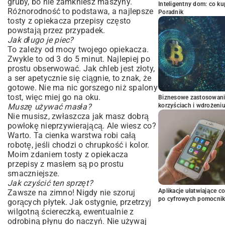
gruby, bo nie zamkniesz maszyny.
Inteligentny dom: co k
Różnorodność to podstawa, a najlepsze
Poradnik
tosty z opiekacza przepisy często
powstają przez przypadek.
Jak długo je piec?
To zależy od mocy twojego opiekacza.
Zwykle to od 3 do 5 minut. Najlepiej po
prostu obserwować. Jak chleb jest złoty,
a ser apetycznie się ciągnie, to znak, że
gotowe. Nie ma nic gorszego niż spalony
tost, więc miej go na oku.
Biznesowe zastosowani
Muszę używać masła?
korzyściach i wdrożeni
Nie musisz, zwłaszcza jak masz dobrą
powłokę nieprzywierającą. Ale wiesz co?
Warto. Ta cienka warstwa robi całą
robotę, jeśli chodzi o chrupkość i kolor.
Moim zdaniem tosty z opiekacza
przepisy z masłem są po prostu
smaczniejsze.
Jak czyścić ten sprzęt?
Aplikacje ułatwiające c
Zawsze na zimno! Nigdy nie szoruj
po cyfrowych pomocni
gorących płytek. Jak ostygnie, przetrzyj
wilgotną ściereczką, ewentualnie z
odrobiną płynu do naczyń. Nie używaj