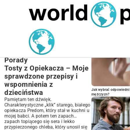
MARIUSZ ŁAMAGA
27.09.2025
NIERUCHOMOŚCI
POPULARNE A
Tosty z Opiekacza:
Najlepsze Tosty z
Opiekacza Przepisy i
Porady
Tosty z Opiekacza – Moje
sprawdzone przepisy i
wspomnienia z
Jak wybrać odpowiedni 
dzieciństwa
mężczyzn?
Pamiętam ten dźwięk.
Charakterystyczne „klik” starego, białego
opiekacza Predom, który stał w kuchni u
mojej babci. A potem ten zapach…
zapach topiącego się sera i lekko
przypieczonego chleba, który unosił się