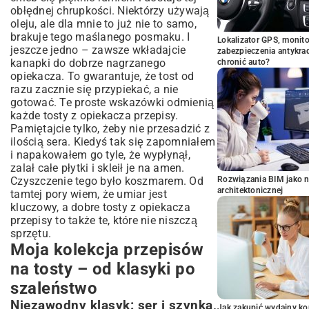
obłędnej chrupkości. Niektórzy używają
oleju, ale dla mnie to już nie to samo,
brakuje tego maślanego posmaku. I
Lokalizator GPS, monito
jeszcze jedno – zawsze wkładajcie
zabezpieczenia antykra
kanapki do dobrze nagrzanego
chronić auto?
opiekacza. To gwarantuje, że tost od
razu zacznie się przypiekać, a nie
gotować. Te proste wskazówki odmienią
każde tosty z opiekacza przepisy.
Pamiętajcie tylko, żeby nie przesadzić z
ilością sera. Kiedyś tak się zapomniałem
i napakowałem go tyle, że wypłynął,
zalał całe płytki i skleił je na amen.
Czyszczenie tego było koszmarem. Od
Rozwiązania BIM jako n
architektonicznej
tamtej pory wiem, że umiar jest
kluczowy, a dobre tosty z opiekacza
przepisy to także te, które nie niszczą
sprzętu.
Moja kolekcja przepisów
na tosty – od klasyki po
szaleństwo
Niezawodny klasyk: ser i szynka,
Jak zakupić wydajny ko