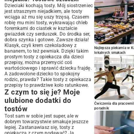
Dzieciaki kochają tosty. Mój siostrzeniec
jest strasznym niejadkiem, ale tosty
wciąga aż mu się uszy trzęsą. Czasem
robię mu mini tosty, wykrawając chleb
foremkami do ciastek w kształcie
gwiazdek czy serduszek. Do środka ser,
dobra szynka i gotowe. Zawsze działa!
Klasyk, czyli krem czekoladowy z
Najlepsza piekarnia w 
bananem, to też pewniak. Dzięki takim
lokalnych smakach
prostym tosty z opiekacza dla dzieci
przepisy, można przemycić coś
wartościowego i sprawić dziecku frajdę.
A zadowolone dziecko to spokojny
rodzic, prawda? Takie tosty z opiekacza
przepisy to prawdziwe koło ratunkowe.
Z czym to się je? Moje
ulubione dodatki do
Ćwiczenia dla pracown
tostów
poradnik
Tost sam w sobie jest super, ale w
dobrym towarzystwie smakuje jeszcze
lepiej. Zastanawiasz się, tosty z
opiekacza z czym podawać? Ja