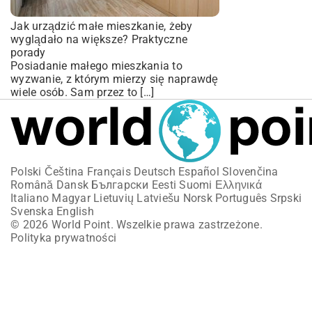
Jak urządzić małe mieszkanie, żeby
wyglądało na większe? Praktyczne
porady
Posiadanie małego mieszkania to
wyzwanie, z którym mierzy się naprawdę
wiele osób. Sam przez to […]
Polski
Čeština
Français
Deutsch
Español
Slovenčina
Română
Dansk
Български
Eesti
Suomi
Ελληνικά
Italiano
Magyar
Lietuvių
Latviešu
Norsk
Português
Srpski
Svenska
English
© 2026 World Point. Wszelkie prawa zastrzeżone.
Polityka prywatności