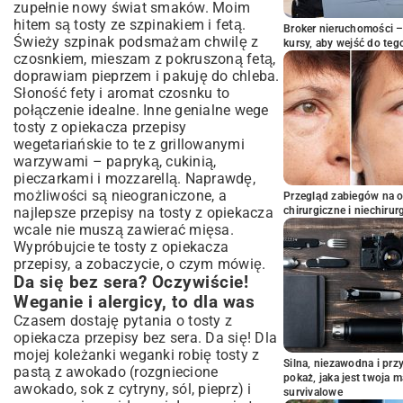
zupełnie nowy świat smaków. Moim
hitem są tosty ze szpinakiem i fetą.
Broker nieruchomości – 
Świeży szpinak podsmażam chwilę z
kursy, aby wejść do teg
czosnkiem, mieszam z pokruszoną fetą,
doprawiam pieprzem i pakuję do chleba.
Słoność fety i aromat czosnku to
połączenie idealne. Inne genialne wege
tosty z opiekacza przepisy
wegetariańskie to te z grillowanymi
warzywami – papryką, cukinią,
pieczarkami i mozzarellą. Naprawdę,
możliwości są nieograniczone, a
Przegląd zabiegów na 
najlepsze przepisy na tosty z opiekacza
chirurgiczne i niechirur
wcale nie muszą zawierać mięsa.
Wypróbujcie te tosty z opiekacza
przepisy, a zobaczycie, o czym mówię.
Da się bez sera? Oczywiście!
Weganie i alergicy, to dla was
Czasem dostaję pytania o tosty z
opiekacza przepisy bez sera. Da się! Dla
mojej koleżanki weganki robię tosty z
Silna, niezawodna i pr
pastą z awokado (rozgniecione
pokaż, jaka jest twoja 
awokado, sok z cytryny, sól, pieprz) i
survivalowe