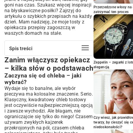
goni nas czas. Szukasz więcej inspiracji
Przerzedzone włosy na 
na błyskawiczne posiłki? Zajrzyj do
zatrzymać ten proces
artykułu o
szybkich przepisach na każdy
dzień
. Mam nadzieję, że moje tosty z
opiekacza przepisy zagoszczą w
waszych domach na stałe.
Spis treści
Zanim włączysz opiekacz
Zanim włączysz opiekacz – kilka słów o
Zeppelin – zegarki z l
podstawach
– kilka słów o podstawach
elegancją
Zaczyna się od chleba – jaki wybrać?
Zaczyna się od chleba – jaki
Sekret idealnej chrupkości, czyli maślany
wybrać?
trik
Wydaje się to banalne, ale wybór
Moja kolekcja przepisów na tosty – od
pieczywa ma kolosalne znaczenie. Serio.
klasyki po szaleństwo
Klasyczny, kwadratowy chleb tostowy
Niezawodny klasyk: ser i szynka, czyli smak
jest oczywiście najbezpieczniejszą opcją
bezpieczeństwa
i zawsze wychodzi. Ale błagam, nie
A może tost z jajkiem? Mój sposób na
ograniczajcie się tylko do niego! Czasem
Czy wiesz, jak prawidł
turbo śniadanie
używam zwykłych kajzerek
twarzy, by cieszyć się 
Kiedy mięso idzie w odstawkę – wege
przekrojonych na pół, czasem chleba
niedoskonałości?
wariacje