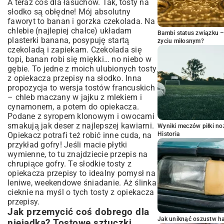
A teraz coś dla łasuchów. Tak, tosty na
słodko są obłędne! Mój absolutny
faworyt to banan i gorzka czekolada. Na
chlebie (najlepiej chałce) układam
Bambi status związku 
plasterki banana, posypuję startą
życiu miłosnym?
czekoladą i zapiekam. Czekolada się
topi, banan robi się miękki… no niebo w
gębie. To jedne z moich ulubionych tosty
z opiekacza przepisy na słodko. Inna
propozycja to wersja tostów francuskich
– chleb maczany w jajku z mlekiem i
cynamonem, a potem do opiekacza.
Podane z syropem klonowym i owocami
smakują jak deser z najlepszej kawiarni.
Wyniki meczów piłki noż
Opiekacz potrafi też robić inne cuda, na
Historia
przykład gofry! Jeśli macie płytki
wymienne, to tu znajdziecie
przepis na
chrupiące gofry
. Te słodkie tosty z
opiekacza przepisy to idealny pomysł na
leniwe, weekendowe śniadanie. Aż ślinka
cieknie na myśl o tych tosty z opiekacza
przepisy.
Jak przemycić coś dobrego dla
Jak uniknąć oszustw h
niejadka? Tostowe sztuczki