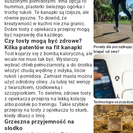
suszonymi pomidorami. Inna opcja to
hummus, plasterki świeżego ogórka i
trochę rukoli. Te kanapki są lżejsze, ale
równie pyszne. To dowód, że
kreatywność w kuchni nie zna granic.
Dobre tosty z opiekacza przepisy mogą
być naprawdę dla każdego.
Czy tosty mogą być zdrowe?
Kilka patentów na fit kanapki
Porady dla początkując
biegać od zera?
Tost kojarzy się z bombą kaloryczną, ale
wcale nie musi tak być. Wystarczy
wybrać chleb pełnoziarnisty, a do środka
włożyć chudą wędlinę z indyka, liście
rukoli i pomidora. Zamiast masła można
użyć odrobiny oliwy. Ja lubię też wersję
z twarożkiem, rzodkiewką i
szczypiorkiem. To świetne, zdrowe tosty
z opiekacza przepisy na lekką kolację
Technologie oszczędzan
albo posiłek po treningu. Takie szybkie
przepisy na tosty z opiekacza to skarb,
kiedy dbasz o linię.
Grzeszna przyjemność na
słodko