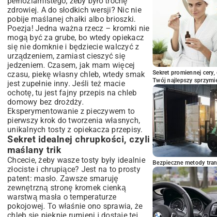
pełnoziarnistego, żeby było trochę
zdrowiej. A do słodkich wersji? Nic nie
Da się bez sera? Oczywiście! Weganie i
alergicy, to dla was
pobije maślanej chałki albo brioszki.
Poezja! Jedna ważna rzecz – kromki nie
Czy tosty mogą być zdrowe? Kilka
mogą być za grube, bo wtedy opiekacz
patentów na fit kanapki
się nie domknie i będziecie walczyć z
Grzeszna przyjemność na słodko
urządzeniem, zamiast cieszyć się
Jak przemycić coś dobrego dla niejadka?
jedzeniem. Czasem, jak mam więcej
Tostowe sztuczki
Sekret promiennej cery,
czasu, piekę własny chleb, wtedy smak
Z czym to się je? Moje ulubione dodatki
Twój najlepszy sprzymi
jest zupełnie inny. Jeśli też macie
do tostów
ochotę, tu jest fajny
przepis na chleb
Wasze pytania o tosty, moje odpowiedzi
domowy bez drożdży
.
Eksperymentowanie z pieczywem to
Teraz wasza kolej!
pierwszy krok do tworzenia własnych,
unikalnych tosty z opiekacza przepisy.
Sekret idealnej chrupkości, czyli
maślany trik
Chcecie, żeby wasze tosty były idealnie
Bezpieczne metody trans
złociste i chrupiące? Jest na to prosty
patent: masło. Zawsze smaruję
zewnętrzną stronę kromek cienką
warstwą masła o temperaturze
pokojowej. To właśnie ono sprawia, że
chleb się pięknie rumieni i dostaje tej