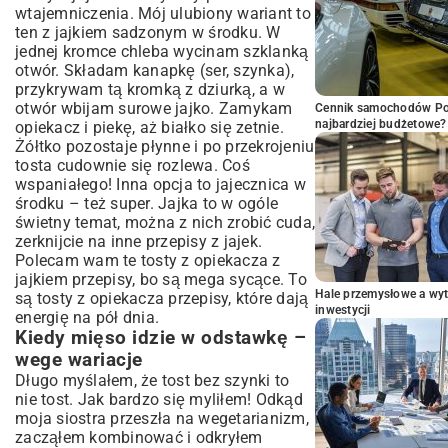
wtajemniczenia. Mój ulubiony wariant to
ten z jajkiem sadzonym w środku. W
jednej kromce chleba wycinam szklanką
otwór. Składam kanapkę (ser, szynka),
przykrywam tą kromką z dziurką, a w
otwór wbijam surowe jajko. Zamykam
Cennik samochodów Por
najbardziej budżetowe?
opiekacz i piekę, aż białko się zetnie.
Żółtko pozostaje płynne i po przekrojeniu
tosta cudownie się rozlewa. Coś
wspaniałego! Inna opcja to jajecznica w
środku – też super. Jajka to w ogóle
świetny temat, można z nich zrobić cuda,
zerknijcie na inne
przepisy z jajek
.
Polecam wam te tosty z opiekacza z
jajkiem przepisy, bo są mega sycące. To
Hale przemysłowe a wyt
są tosty z opiekacza przepisy, które dają
inwestycji
energię na pół dnia.
Kiedy mięso idzie w odstawkę –
wege wariacje
Długo myślałem, że tost bez szynki to
nie tost. Jak bardzo się myliłem! Odkąd
moja siostra przeszła na wegetarianizm,
zacząłem kombinować i odkryłem