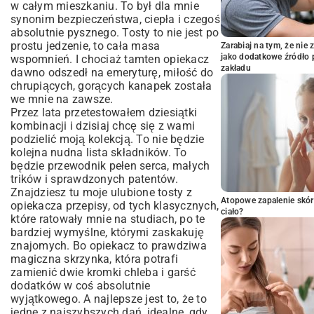
w całym mieszkaniu. To był dla mnie
synonim bezpieczeństwa, ciepła i czegoś
absolutnie pysznego. Tosty to nie jest po
prostu jedzenie, to cała masa
Zarabiaj na tym, że ni
jako dodatkowe źródło 
wspomnień. I chociaż tamten opiekacz
zakładu
dawno odszedł na emeryturę, miłość do
chrupiących, gorących kanapek została
we mnie na zawsze.
Przez lata przetestowałem dziesiątki
kombinacji i dzisiaj chcę się z wami
podzielić moją kolekcją. To nie będzie
kolejna nudna lista składników. To
będzie przewodnik pełen serca, małych
trików i sprawdzonych patentów.
Znajdziesz tu moje ulubione tosty z
Atopowe zapalenie skór
opiekacza przepisy, od tych klasycznych,
ciało?
które ratowały mnie na studiach, po te
bardziej wymyślne, którymi zaskakuję
znajomych. Bo opiekacz to prawdziwa
magiczna skrzynka, która potrafi
zamienić dwie kromki chleba i garść
dodatków w coś absolutnie
wyjątkowego. A najlepsze jest to, że to
jedne z najszybszych dań, idealne, gdy