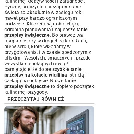
kulinarnej kreatywności i zaradności.
Pyszne, uroczyste i niezapomniane
święta są absolutnie w zasięgu ręki,
nawet przy bardzo ograniczonym
budżecie. Kluczem są dobre chęci,
odrobina planowania i najlepsze
tanie
przepisy świąteczne
. Bo prawdziwa
magia nie leży w drogich składnikach,
ale w sercu, które wkładamy w
przygotowania, i w czasie spędzonym z
bliskimi. Wesołych, smacznych i przede
wszystkim spokojnych świąt! I
pamiętajcie, że dobre
szybkie tanie
przepisy na kolację wigilijną
istnieją i
czekają na odkrycie. Nasze
tanie
przepisy świąteczne
to dopiero początek
kulinarnej przygody.
PRZECZYTAJ RÓWNIEŻ