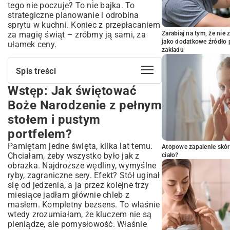
tego nie poczuje? To nie bajka. To
strategiczne planowanie i odrobina
sprytu w kuchni. Koniec z przepłacaniem
za magię świąt – zróbmy ją sami, za
Zarabiaj na tym, że ni
jako dodatkowe źródło 
ułamek ceny.
zakładu
Spis treści
Wstęp: Jak świętować
Wstęp: Jak świętować Boże Narodzenie
z pełnym stołem i pustym portfelem?
Boże Narodzenie z pełnym
Dlaczego warto postawić na ekonomiczne
stołem i pustym
rozwiązania?
portfelem?
Od czego zacząć planowanie
świątecznego menu?
Pamiętam jedne święta, kilka lat temu.
Atopowe zapalenie skór
Tanie przystawki i sałatki, które
Chciałam, żeby wszystko było jak z
ciało?
zachwycą podniebienia
obrazka. Najdroższe wędliny, wymyślne
Świąteczne sałatki – świeżo i zdrowo
ryby, zagraniczne sery. Efekt? Stół uginał
się od jedzenia, a ja przez kolejne trzy
Pomysły na pasty i smarowidła w niskiej
miesiące jadłam głównie chleb z
cenie
masłem. Kompletny bezsens. To właśnie
Ekonomiczne dania główne na
wtedy zrozumiałam, że kluczem nie są
świąteczny stół
pieniądze, ale pomysłowość. Właśnie
Karp – tradycyjnie, ale oszczędnie