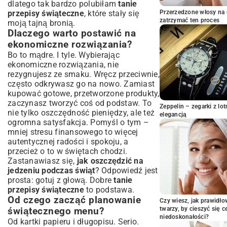
dlatego tak bardzo polubiłam
tanie
Alternatywne mięsa i dania wegetariańskie
przepisy świąteczne
, które stały się
Przerzedzone włosy na 
zatrzymać ten proces
moją tajną bronią.
Inne ryby – co wybrać oprócz karpia?
Dlaczego warto postawić na
Słodkie zakończenie – tanie wypieki i
ekonomiczne rozwiązania?
desery
Bo to mądre. I tyle. Wybierając
Pierniki i ciasteczka – prosto i pysznie
ekonomiczne rozwiązania, nie
Makowiec – klasyka w oszczędnej wersji
rezygnujesz ze smaku. Wręcz przeciwnie,
Desery bez pieczenia – szybko i tanio
często odkrywasz go na nowo. Zamiast
Praktyczne porady: Jak oszczędzać na
kupować gotowe, przetworzone produkty,
świątecznych zakupach i
zaczynasz tworzyć coś od podstaw. To
Zeppelin – zegarki z l
przygotowaniach?
nie tylko oszczędność pieniędzy, ale też
elegancją
ogromna satysfakcja. Pomyśl o tym –
Planowanie budżetu i lista zakupów
mniej stresu finansowego to więcej
Wykorzystanie resztek i mądre gotowanie
autentycznej radości i spokoju, a
Domowe dekoracje jadalne – piękno i smak
przecież o to w świętach chodzi.
Podsumowanie: Święta pełne smaku,
Zastanawiasz się,
jak oszczędzić na
bez zbędnych wydatków
jedzeniu podczas świąt
? Odpowiedź jest
prosta: gotuj z głową. Dobre
tanie
przepisy świąteczne
to podstawa.
Od czego zacząć planowanie
Czy wiesz, jak prawidł
twarzy, by cieszyć się 
świątecznego menu?
niedoskonałości?
Od kartki papieru i długopisu. Serio.