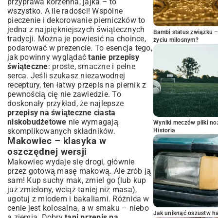
przyprawa korzenna, jajka – to
wszystko. A ile radości! Wspólne
pieczenie i dekorowanie pierniczków to
jedna z najpiękniejszych świątecznych
Bambi status związku 
tradycji. Można je powiesić na choince,
życiu miłosnym?
podarować w prezencie. To esencja tego,
jak powinny wyglądać
tanie przepisy
świąteczne
: proste, smaczne i pełne
serca. Jeśli szukasz niezawodnej
receptury, ten
łatwy przepis na piernik
z
pewnością cię nie zawiedzie. To
doskonały przykład, że najlepsze
przepisy na świąteczne ciasta
niskobudżetowe
nie wymagają
Wyniki meczów piłki noż
skomplikowanych składników.
Historia
Makowiec – klasyka w
oszczędnej wersji
Makowiec wydaje się drogi, głównie
przez gotową masę makową. Ale zrób ją
sam! Kup suchy mak, zmiel go (lub kup
już zmielony, wciąż taniej niż masa),
ugotuj z miodem i bakaliami. Różnica w
cenie jest kolosalna, a w smaku – niebo
Jak uniknąć oszustw h
a ziemia. Dobry
tani przepis na