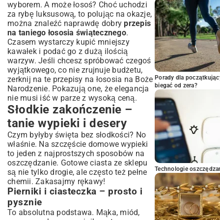
wyborem. A może łosoś? Choć uchodzi
za rybę luksusową, to polując na okazje,
można znaleźć naprawdę dobry
przepis
na taniego łososia świątecznego
.
Czasem wystarczy kupić mniejszy
kawałek i podać go z dużą ilością
warzyw. Jeśli chcesz spróbować czegoś
wyjątkowego, co nie zrujnuje budżetu,
Porady dla początkując
zerknij na te
przepisy na łososia na Boże
biegać od zera?
Narodzenie
. Pokazują one, że elegancja
nie musi iść w parze z wysoką ceną.
Słodkie zakończenie –
tanie wypieki i desery
Czym byłyby święta bez słodkości? No
właśnie. Na szczęście domowe wypieki
to jeden z najprostszych sposobów na
oszczędzanie. Gotowe ciasta ze sklepu
Technologie oszczędzan
są nie tylko drogie, ale często też pełne
chemii. Zakasajmy rękawy!
Pierniki i ciasteczka – prosto i
pysznie
To absolutna podstawa. Mąka, miód,