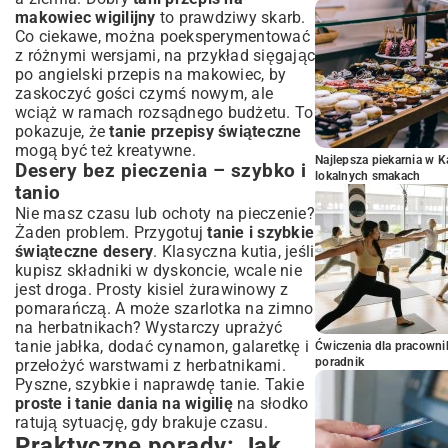
makowiec wigilijny
to prawdziwy skarb.
Co ciekawe, można poeksperymentować
z różnymi wersjami, na przykład sięgając
po
angielski przepis na makowiec
, by
zaskoczyć gości czymś nowym, ale
wciąż w ramach rozsądnego budżetu. To
pokazuje, że
tanie przepisy świąteczne
mogą być też kreatywne.
Najlepsza piekarnia w 
Desery bez pieczenia – szybko i
lokalnych smakach
tanio
Nie masz czasu lub ochoty na pieczenie?
Żaden problem. Przygotuj
tanie i szybkie
świąteczne desery
. Klasyczna kutia, jeśli
kupisz składniki w dyskoncie, wcale nie
jest droga. Prosty kisiel żurawinowy z
pomarańczą. A może szarlotka na zimno
na herbatnikach? Wystarczy uprażyć
tanie jabłka, dodać cynamon, galaretkę i
Ćwiczenia dla pracown
poradnik
przełożyć warstwami z herbatnikami.
Pyszne, szybkie i naprawdę tanie. Takie
proste i tanie dania na wigilię
na słodko
ratują sytuację, gdy brakuje czasu.
Praktyczne porady: Jak