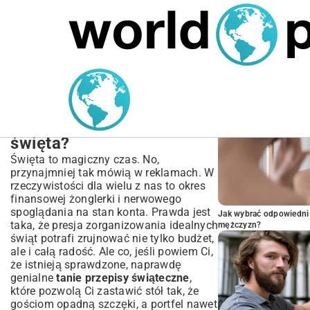
MARIUSZ ŁAMAGA
05.10.2025
BIZNES
POPULARNE A
Tanie przepisy świąteczne
– Jak zorganizować
pyszne i oszczędne
święta?
Święta to magiczny czas. No,
przynajmniej tak mówią w reklamach. W
rzeczywistości dla wielu z nas to okres
finansowej żonglerki i nerwowego
spoglądania na stan konta. Prawda jest
Jak wybrać odpowiedni 
taka, że presja zorganizowania idealnych
mężczyzn?
świąt potrafi zrujnować nie tylko budżet,
ale i całą radość. Ale co, jeśli powiem Ci,
że istnieją sprawdzone, naprawdę
genialne
tanie przepisy świąteczne
,
które pozwolą Ci zastawić stół tak, że
gościom opadną szczęki, a portfel nawet