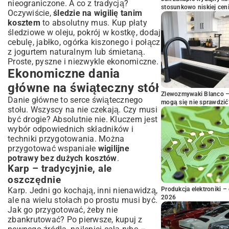
nieograniczone. A co z tradycją?
stosunkowo niskiej cen
Oczywiście,
śledzie na wigilię tanim
kosztem
to absolutny mus. Kup płaty
śledziowe w oleju, pokrój w kostkę, dodaj
cebulę, jabłko, ogórka kiszonego i połącz
z jogurtem naturalnym lub śmietaną.
Proste, pyszne i niezwykle ekonomiczne.
Ekonomiczne dania
główne na świąteczny stół
Zlewozmywaki Blanco – 
Danie główne to serce świątecznego
mogą się nie sprawdzić
stołu. Wszyscy na nie czekają. Czy musi
być drogie? Absolutnie nie. Kluczem jest
wybór odpowiednich składników i
techniki przygotowania. Można
przygotować wspaniałe
wigilijne
potrawy bez dużych kosztów
.
Karp – tradycyjnie, ale
oszczędnie
Karp. Jedni go kochają, inni nienawidzą,
Produkcja elektroniki – 
2026
ale na wielu stołach po prostu musi być.
Jak go przygotować, żeby nie
zbankrutować? Po pierwsze, kupuj z