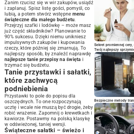
Zanim rzucisz się w wir zakupów, usiądź
i zaplanuj. Spisz listę gości, pomyśl, co
lubią, a potem stwórz wstępne
menu
świąteczne dla małego budżetu
.
Przejrzyj szafki i lodówkę – może masz
już część składników? Planowanie to
90% sukcesu. Dzięki niemu unikniesz
impulsywnych zakupów i kupowania
Sekret promiennej cery,
rzeczy, które później się zmarnują. To
Twój najlepszy sprzymi
najlepszy sposób, by znaleźć naprawdę
najlepsze tanie przepisy na święta
i
trzymać się budżetu.
Tanie przystawki i sałatki,
które zachwycą
podniebienia
Przystawki to pole do popisu dla
Bezpieczne metody trans
oszczędnych. To one rozpoczynają
ucztę i wcale nie muszą być drogie, żeby
robić wrażenie. Zapomnij o krewetkach i
kawiorze. Postawmy na polską klasykę
w odświeżonej, taniej wersji.
Świąteczne sałatki – świeżo i