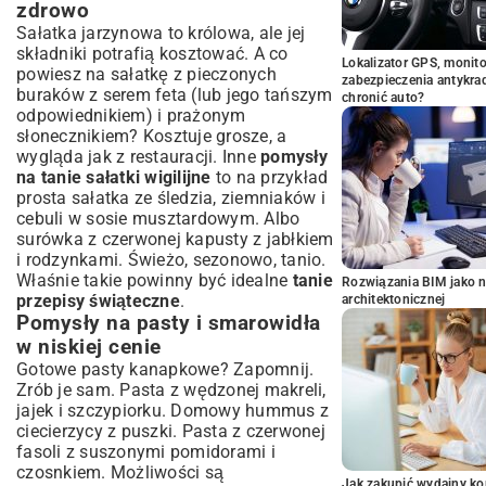
zdrowo
Sałatka jarzynowa to królowa, ale jej
składniki potrafią kosztować. A co
Lokalizator GPS, monito
powiesz na sałatkę z pieczonych
zabezpieczenia antykra
buraków z serem feta (lub jego tańszym
chronić auto?
odpowiednikiem) i prażonym
słonecznikiem? Kosztuje grosze, a
wygląda jak z restauracji. Inne
pomysły
na tanie sałatki wigilijne
to na przykład
prosta sałatka ze śledzia, ziemniaków i
cebuli w sosie musztardowym. Albo
surówka z czerwonej kapusty z jabłkiem
i rodzynkami. Świeżo, sezonowo, tanio.
Właśnie takie powinny być idealne
tanie
Rozwiązania BIM jako n
przepisy świąteczne
.
architektonicznej
Pomysły na pasty i smarowidła
w niskiej cenie
Gotowe pasty kanapkowe? Zapomnij.
Zrób je sam. Pasta z wędzonej makreli,
jajek i szczypiorku. Domowy hummus z
ciecierzycy z puszki. Pasta z czerwonej
fasoli z suszonymi pomidorami i
czosnkiem. Możliwości są
Jak zakupić wydajny ko