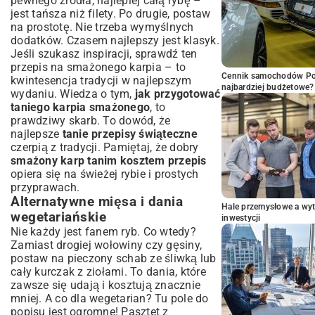
pewnego źródła, najlepiej całą rybę –
jest tańsza niż filety. Po drugie, postaw
na prostotę. Nie trzeba wymyślnych
dodatków. Czasem najlepszy jest klasyk.
Jeśli szukasz inspiracji, sprawdź ten
przepis na smażonego karpia
– to
Cennik samochodów Por
kwintesencja tradycji w najlepszym
najbardziej budżetowe?
wydaniu. Wiedza o tym,
jak przygotować
taniego karpia smażonego
, to
prawdziwy skarb. To dowód, że
najlepsze
tanie przepisy świąteczne
czerpią z tradycji. Pamiętaj, że dobry
smażony karp tanim kosztem przepis
opiera się na świeżej rybie i prostych
przyprawach.
Alternatywne mięsa i dania
Hale przemysłowe a wyt
wegetariańskie
inwestycji
Nie każdy jest fanem ryb. Co wtedy?
Zamiast drogiej wołowiny czy gęsiny,
postaw na pieczony schab ze śliwką lub
cały kurczak z ziołami. To dania, które
zawsze się udają i kosztują znacznie
mniej. A co dla wegetarian? Tu pole do
popisu jest ogromne! Pasztet z