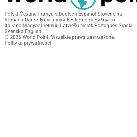
Polski
Čeština
Français
Deutsch
Español
Slovenčina
Română
Dansk
Български
Eesti
Suomi
Ελληνικά
Italiano
Magyar
Lietuvių
Latviešu
Norsk
Português
Srpski
Svenska
English
© 2026 World Point. Wszelkie prawa zastrzeżone.
Polityka prywatności