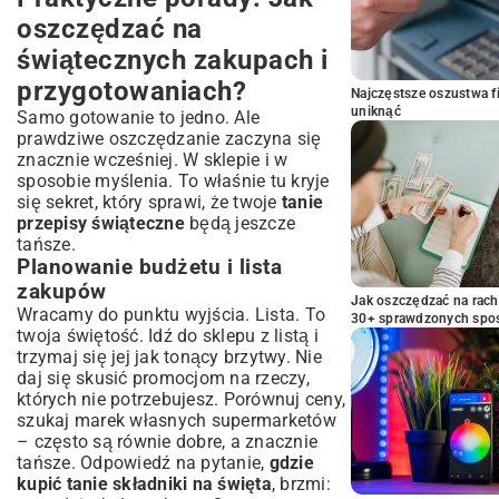
oszczędzać na
świątecznych zakupach i
przygotowaniach?
Najczęstsze oszustwa f
uniknąć
Samo gotowanie to jedno. Ale
prawdziwe oszczędzanie zaczyna się
znacznie wcześniej. W sklepie i w
sposobie myślenia. To właśnie tu kryje
się sekret, który sprawi, że twoje
tanie
przepisy świąteczne
będą jeszcze
tańsze.
Planowanie budżetu i lista
zakupów
Jak oszczędzać na rac
Wracamy do punktu wyjścia. Lista. To
30+ sprawdzonych sp
twoja świętość. Idź do sklepu z listą i
trzymaj się jej jak tonący brzytwy. Nie
daj się skusić promocjom na rzeczy,
których nie potrzebujesz. Porównuj ceny,
szukaj marek własnych supermarketów
– często są równie dobre, a znacznie
tańsze. Odpowiedź na pytanie,
gdzie
kupić tanie składniki na święta
, brzmi: