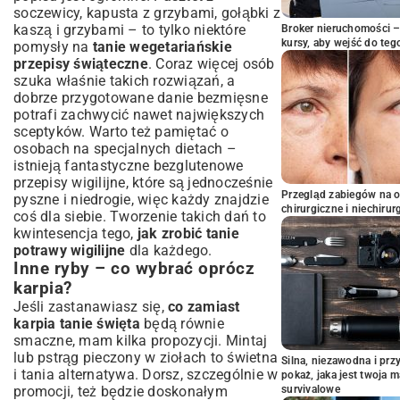
soczewicy, kapusta z grzybami, gołąbki z
kaszą i grzybami – to tylko niektóre
Broker nieruchomości – 
kursy, aby wejść do teg
pomysły na
tanie wegetariańskie
przepisy świąteczne
. Coraz więcej osób
szuka właśnie takich rozwiązań, a
dobrze przygotowane danie bezmięsne
potrafi zachwycić nawet największych
sceptyków. Warto też pamiętać o
osobach na specjalnych dietach –
istnieją fantastyczne
bezglutenowe
przepisy wigilijne
, które są jednocześnie
Przegląd zabiegów na 
pyszne i niedrogie, więc każdy znajdzie
chirurgiczne i niechirur
coś dla siebie. Tworzenie takich dań to
kwintesencja tego,
jak zrobić tanie
potrawy wigilijne
dla każdego.
Inne ryby – co wybrać oprócz
karpia?
Jeśli zastanawiasz się,
co zamiast
karpia tanie święta
będą równie
smaczne, mam kilka propozycji. Mintaj
lub pstrąg pieczony w ziołach to świetna
Silna, niezawodna i pr
i tania alternatywa. Dorsz, szczególnie w
pokaż, jaka jest twoja 
promocji, też będzie doskonałym
survivalowe