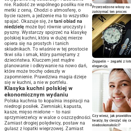
Warzywne zapiekanki – pyszne i proste
nie. Radość ze wspólnego posiłku nie ma
Przerzedzone włosy na 
Zupy kremowe – sytość i smak za grosze
metki z ceną. Chodzi o atmosferę, o
zatrzymać ten proces
bycie razem, a jedzenie ma to wszystko
Kreatywne rozwiązania na tani niedzielny
stół
spajać. Okazuje się, że
tani obiad na
niedzielę
może być równie uroczysty i
Dania jednogarnkowe, które pokocha cała
pyszny. Wystarczy spojrzeć na klasykę
rodzina
polskiej kuchni, która w dużej mierze
Szybkie i tanie lasagne
opiera się na prostych i tanich
Curry – egzotyczna podróż za niewielką
składnikach. To właśnie w tej prostocie
cenę
tkwi siła i smak, który pamiętamy z
Wykorzystanie resztek i sezonowych
dzieciństwa. Kluczem jest mądre
Zeppelin – zegarki z l
produktów
planowanie i odkrywanie na nowo dań,
elegancją
Przepisy na „zero waste” w kuchni
które może trochę odeszły w
Sekrety oszczędzania w kuchni – jak
zapomnienie. Prawdziwa magia dzieje
planować i kupować?
się w kuchni, a nie w portfelu.
Klasyka kuchni polskiej w
Lista zakupów – Twój najlepszy
sprzymierzeniec
ekonomicznym wydaniu
Gotowanie z wyprzedzeniem – meal prep
Polska kuchnia to kopalnia inspiracji na
po polsku
niedrogi posiłek. Ziemniaki, kapusta,
Deser, który nie zrujnuje budżetu
kasze, mięso mielone – to nasi
Czy wiesz, jak prawidł
sprzymierzeńcy w walce o oszczędności.
Proste ciasta i słodkości na niedzielne
twarzy, by cieszyć się 
Zamiast drogiej polędwicy, postaw na
popołudnie
niedoskonałości?
gulasz z łopatki wieprzowej. Zamiast
Podsumowanie: Smaczny i tani obiad to