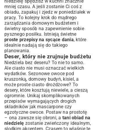
niedzielę spędzisz w kuchni znacznie
mniej czasu. A jeśli zostanie Ci coś z
obiadu, zapakuj i zjedz w poniedziałek w
pracy. To kolejny krok do mądrego
zarządzania domowym budżetem i
świetny sposób na zapewnienie sobie
pysznego posiłku. Istnieją świetne
proste przepisy na sycące dania
, które
idealnie nadają się do takiego
planowania.
Deser, który nie zrujnuje budżetu
Niedziela bez deseru? To nie to samo.
Ale ciasto nie musi oznaczać wielkich
wydatków. Sezonowe owoce pod
kruszonką, domowy budyń, kisiel, a
może proste ciasto drożdżowe? To
desery, które kosztują niewiele, a cieszą
ogromnie. Unikaj skomplikowanych
przepisów wymagających drogich
składników jak mascarpone czy
egzotyczne owoce. Postaw na prostotę
– ona zawsze się obroni, a
tani obiad na
niedzielę
zostanie zwieńczony idealnym,
słodkim akcentem. Czasem to właśnie te