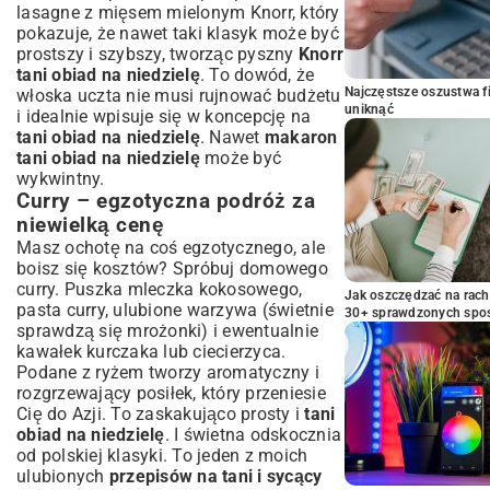
lasagne z mięsem mielonym Knorr
, który
pokazuje, że nawet taki klasyk może być
prostszy i szybszy, tworząc pyszny
Knorr
tani obiad na niedzielę
. To dowód, że
Najczęstsze oszustwa f
włoska uczta nie musi rujnować budżetu
uniknąć
i idealnie wpisuje się w koncepcję na
tani obiad na niedzielę
. Nawet
makaron
tani obiad na niedzielę
może być
wykwintny.
Curry – egzotyczna podróż za
niewielką cenę
Masz ochotę na coś egzotycznego, ale
boisz się kosztów? Spróbuj domowego
curry. Puszka mleczka kokosowego,
Jak oszczędzać na rac
pasta curry, ulubione warzywa (świetnie
30+ sprawdzonych sp
sprawdzą się mrożonki) i ewentualnie
kawałek kurczaka lub ciecierzyca.
Podane z ryżem tworzy aromatyczny i
rozgrzewający posiłek, który przeniesie
Cię do Azji. To zaskakująco prosty i
tani
obiad na niedzielę
. I świetna odskocznia
od polskiej klasyki. To jeden z moich
ulubionych
przepisów na tani i sycący