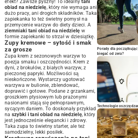
efekt? Zawsze pyszny! To idealny
tani
obiad na niedzielę
, który nie wymaga ani
dużo pracy, ani drogich składników. Taka
zapiekanka to też świetny pomysł na
przemycenie warzyw do diety dzieci. A
ziemniaki tani obiad na niedzielę
w
formie zapiekanki to strzał w dziesiątkę.
Zupy kremowe – sytość i smak
za grosze
Porady dla początkując
biegać od zera?
Zupa krem z sezonowych warzyw to
poezja smaku i oszczędności. Krem z
dyni, z brokułów, z białych warzyw, z
pieczonej papryki. Możliwości są
nieskończone. Wystarczy ugotować
warzywa w bulionie, zblendować,
doprawić i gotowe. Podane z grzankami,
groszkiem ptysiowym lub prażonymi
nasionami stają się pełnoprawnym,
Technologie oszczędzan
sycącym daniem. To doskonały przykład
na
szybki i tani obiad na niedzielę
, który
jest jednocześnie elegancki i zdrowy.
Taka zupa to świetny starter, ale też
samodzielny, lekki posiłek.