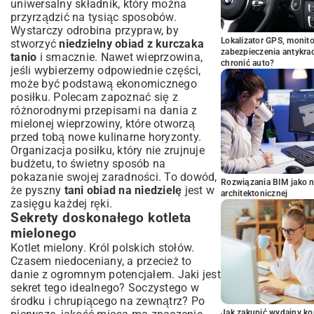
uniwersalny składnik, który można
przyrządzić na tysiąc sposobów.
Wystarczy odrobina przypraw, by
Lokalizator GPS, monito
stworzyć
niedzielny obiad z kurczaka
zabezpieczenia antykra
tanio
i smacznie. Nawet wieprzowina,
chronić auto?
jeśli wybierzemy odpowiednie części,
może być podstawą ekonomicznego
posiłku. Polecam zapoznać się z
różnorodnymi
przepisami na dania z
mielonej wieprzowiny
, które otworzą
przed tobą nowe kulinarne horyzonty.
Organizacja posiłku, który nie zrujnuje
budżetu, to świetny sposób na
pokazanie swojej zaradności. To dowód,
Rozwiązania BIM jako n
że pyszny
tani obiad na niedzielę
jest w
architektonicznej
zasięgu każdej ręki.
Sekrety doskonałego kotleta
mielonego
Kotlet mielony. Król polskich stołów.
Czasem niedoceniany, a przecież to
danie z ogromnym potencjałem. Jaki jest
sekret tego idealnego? Soczystego w
środku i chrupiącego na zewnątrz? Po
Jak zakupić wydajny ko