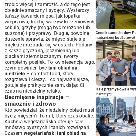
zrobić więcej i zamrozić, a do tego jest
obłędnie smaczny i sycący. Wystarczy
tańszy kawałek mięsa, jak łopatka
wieprzowa, trochę warzyw korzeniowych,
cebula, grzyby (mogą być mrożone lub
suszone) i przyprawy. Długie, powolne
Cennik samochodów Por
najbardziej budżetowe?
duszenie sprawia, że mięso staje się
miękkie i rozpada się w ustach. Podany
z kaszą gryczaną, jęczmienną lub
plackami ziemniaczanymi tworzy
kompletny posiłek. To kwintesencja tego,
czym powinien być
tani obiad na
niedzielę
– comfort food, który
rozgrzewa i cieszy. I co najważniejsze,
gotuje się praktycznie sam, dając Ci
Hale przemysłowe a wyt
czas na niedzielny relaks.
inwestycji
Bezmięsne inspiracje –
smacznie i zdrowo
Kto powiedział, że niedzielny obiad musi
być z mięsem? To mit, który czas obalić.
Kuchnia wegetariańska oferuje całe
mnóstwo pysznych i tanich rozwiązań.
Czasem
wegetariański tani obiad na