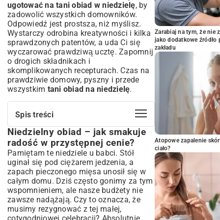
ugotować na tani obiad w niedzielę
, by
zadowolić wszystkich domowników.
Odpowiedź jest prostsza, niż myślisz.
Wystarczy odrobina kreatywności i kilka
Zarabiaj na tym, że ni
jako dodatkowe źródło 
sprawdzonych patentów, a uda Ci się
zakładu
wyczarować prawdziwą ucztę. Zapomnij
o drogich składnikach i
skomplikowanych recepturach. Czas na
prawdziwie domowy, pyszny i przede
wszystkim
tani obiad na niedzielę
.
Spis treści
Niedzielny obiad – jak smakuje
Niedzielny obiad – jak smakuje radość w
przystępnej cenie?
Atopowe zapalenie skór
radość w przystępnej cenie?
ciało?
Klasyka kuchni polskiej w ekonomicznym
Pamiętam te niedziele u babci. Stół
wydaniu
uginał się pod ciężarem jedzenia, a
Tradycyjne dania mięsne bez
zapach pieczonego mięsa unosił się w
nadwyrężania budżetu
całym domu. Dziś często gonimy za tym
wspomnieniem, ale nasze budżety nie
Sekrety doskonałego kotleta mielonego
zawsze nadążają. Czy to oznacza, że
Gulasz – sycący i tani pomysł na obiad
musimy rezygnować z tej małej,
Bezmięsne inspiracje – smacznie i zdrowo
cotygodniowej celebracji? Absolutnie