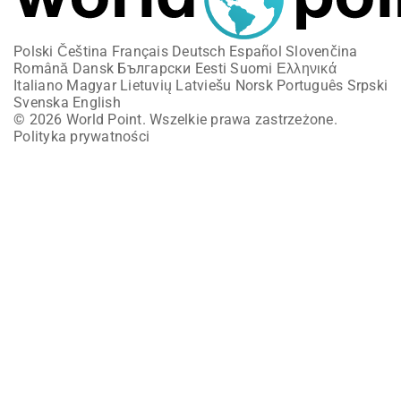
Polski
Čeština
Français
Deutsch
Español
Slovenčina
Română
Dansk
Български
Eesti
Suomi
Ελληνικά
Italiano
Magyar
Lietuvių
Latviešu
Norsk
Português
Srpski
Svenska
English
© 2026 World Point. Wszelkie prawa zastrzeżone.
Polityka prywatności