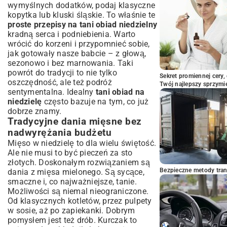
wymyślnych dodatków, podaj klasyczne
sztuka
kopytka lub kluski śląskie. To właśnie te
proste przepisy na tani obiad niedzielny
kradną serca i podniebienia. Warto
wrócić do korzeni i przypomnieć sobie,
jak gotowały nasze babcie – z głową,
sezonowo i bez marnowania. Taki
powrót do tradycji to nie tylko
Sekret promiennej cery,
oszczędność, ale też podróż
Twój najlepszy sprzymi
sentymentalna. Idealny
tani obiad na
niedzielę
często bazuje na tym, co już
dobrze znamy.
Tradycyjne dania mięsne bez
nadwyrężania budżetu
Mięso w niedzielę to dla wielu świętość.
Ale nie musi to być pieczeń za sto
złotych. Doskonałym rozwiązaniem są
Bezpieczne metody trans
dania z mięsa mielonego. Są sycące,
smaczne i, co najważniejsze, tanie.
Możliwości są niemal nieograniczone.
Od klasycznych kotletów, przez pulpety
w sosie, aż po zapiekanki. Dobrym
pomysłem jest też drób. Kurczak to