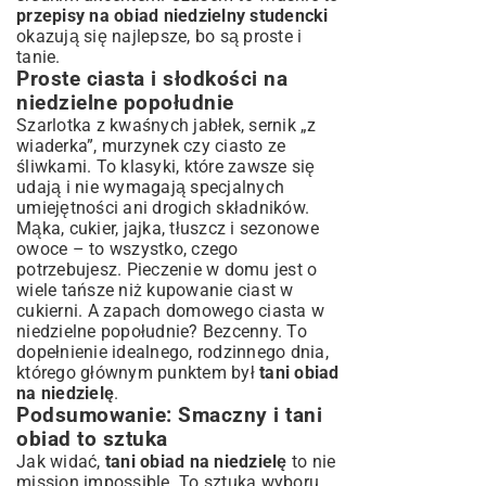
przepisy na obiad niedzielny studencki
okazują się najlepsze, bo są proste i
tanie.
Proste ciasta i słodkości na
niedzielne popołudnie
Szarlotka z kwaśnych jabłek, sernik „z
wiaderka”, murzynek czy ciasto ze
śliwkami. To klasyki, które zawsze się
udają i nie wymagają specjalnych
umiejętności ani drogich składników.
Mąka, cukier, jajka, tłuszcz i sezonowe
owoce – to wszystko, czego
potrzebujesz. Pieczenie w domu jest o
wiele tańsze niż kupowanie ciast w
cukierni. A zapach domowego ciasta w
niedzielne popołudnie? Bezcenny. To
dopełnienie idealnego, rodzinnego dnia,
którego głównym punktem był
tani obiad
na niedzielę
.
Podsumowanie: Smaczny i tani
obiad to sztuka
Jak widać,
tani obiad na niedzielę
to nie
mission impossible. To sztuka wyboru,