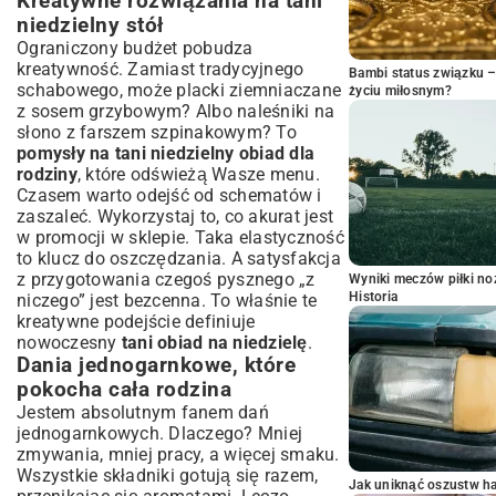
Kreatywne rozwiązania na tani
niedzielny stół
Ograniczony budżet pobudza
kreatywność. Zamiast tradycyjnego
Bambi status związku 
schabowego, może placki ziemniaczane
życiu miłosnym?
z sosem grzybowym? Albo naleśniki na
słono z farszem szpinakowym? To
pomysły na tani niedzielny obiad dla
rodziny
, które odświeżą Wasze menu.
Czasem warto odejść od schematów i
zaszaleć. Wykorzystaj to, co akurat jest
w promocji w sklepie. Taka elastyczność
to klucz do oszczędzania. A satysfakcja
z przygotowania czegoś pysznego „z
Wyniki meczów piłki noż
Historia
niczego” jest bezcenna. To właśnie te
kreatywne podejście definiuje
nowoczesny
tani obiad na niedzielę
.
Dania jednogarnkowe, które
pokocha cała rodzina
Jestem absolutnym fanem dań
jednogarnkowych. Dlaczego? Mniej
zmywania, mniej pracy, a więcej smaku.
Wszystkie składniki gotują się razem,
Jak uniknąć oszustw h