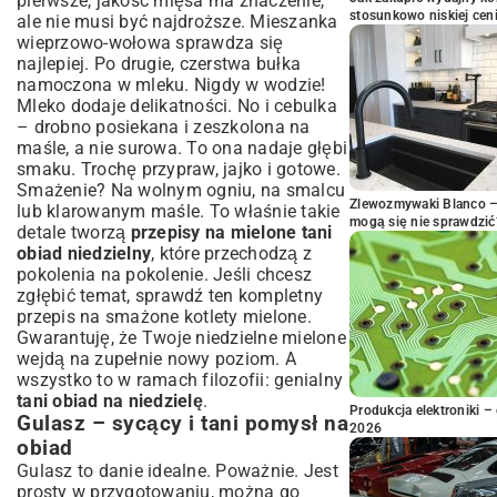
pierwsze, jakość mięsa ma znaczenie,
stosunkowo niskiej cen
ale nie musi być najdroższe. Mieszanka
wieprzowo-wołowa sprawdza się
najlepiej. Po drugie, czerstwa bułka
namoczona w mleku. Nigdy w wodzie!
Mleko dodaje delikatności. No i cebulka
– drobno posiekana i zeszkolona na
maśle, a nie surowa. To ona nadaje głębi
smaku. Trochę przypraw, jajko i gotowe.
Smażenie? Na wolnym ogniu, na smalcu
Zlewozmywaki Blanco – 
lub klarowanym maśle. To właśnie takie
mogą się nie sprawdzić
detale tworzą
przepisy na mielone tani
obiad niedzielny
, które przechodzą z
pokolenia na pokolenie. Jeśli chcesz
zgłębić temat, sprawdź ten kompletny
przepis na smażone kotlety mielone
.
Gwarantuję, że Twoje niedzielne mielone
wejdą na zupełnie nowy poziom. A
wszystko to w ramach filozofii: genialny
tani obiad na niedzielę
.
Produkcja elektroniki – 
Gulasz – sycący i tani pomysł na
2026
obiad
Gulasz to danie idealne. Poważnie. Jest
prosty w przygotowaniu, można go