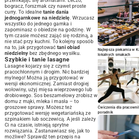
przenikając się aromatami. Leczo,
bogracz, forszmak czy nawet proste
curry. To idealne
tanie dania
jednogarnkowe na niedzielę
. Wrzucasz
wszystko do jednego garnka i
zapominasz o obiedzie na godzinę. W
tym czasie możesz zająć się rodziną, a
nie stać przy kuchni. To kolejny sposób
na to, jak przygotować
tani obiad
Najlepsza piekarnia w 
niedzielny
bez zbędnego wysiłku.
lokalnych smakach
Szybkie i tanie lasagne
Lasagne kojarzy się z czymś
pracochłonnym i drogim. Nic bardziej
mylnego! Można ją przygotować w
wersji ekonomicznej. Zamiast drogiej
wołowiny, użyj mięsa wieprzowego lub
drobiowego. Sos beszamelowy zrobisz w
domu z mąki, mleka i masła – to
groszowe sprawy. Możesz też
Ćwiczenia dla pracown
przygotować wersję wegetariańską ze
poradnik
szpinakiem lub soczewicą. A jeśli zależy
Ci na czasie, istnieją sprytne
rozwiązania. Zastanawiasz się, jak to
możliwe? Sprawdź ten
przepis na