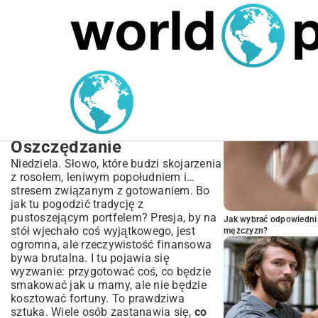
MARIUSZ ŁAMAGA
05.10.2025
BIZNES
POPULARNE A
Tani Obiad na Niedzielę –
20+ Przepisów i
Pomysłów na
Oszczędzanie
Niedziela. Słowo, które budzi skojarzenia
z rosołem, leniwym popołudniem i…
stresem związanym z gotowaniem. Bo
jak tu pogodzić tradycję z
pustoszejącym portfelem? Presja, by na
Jak wybrać odpowiedni 
stół wjechało coś wyjątkowego, jest
mężczyzn?
ogromna, ale rzeczywistość finansowa
bywa brutalna. I tu pojawia się
wyzwanie: przygotować coś, co będzie
smakować jak u mamy, ale nie będzie
kosztować fortuny. To prawdziwa
sztuka. Wiele osób zastanawia się,
co