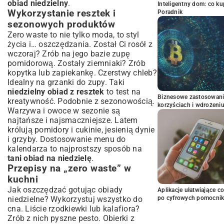
obiad niedzielny
.
Inteligentny dom: co k
Wykorzystanie resztek i
Poradnik
sezonowych produktów
Zero waste to nie tylko moda, to styl
życia i… oszczędzania. Został Ci rosół z
wczoraj? Zrób na jego bazie zupę
pomidorową. Zostały ziemniaki? Zrób
kopytka lub zapiekankę. Czerstwy chleb?
Idealny na grzanki do zupy. Taki
niedzielny obiad z resztek
to test na
Biznesowe zastosowani
kreatywność. Podobnie z sezonowością.
korzyściach i wdrożeni
Warzywa i owoce w sezonie są
najtańsze i najsmaczniejsze. Latem
królują pomidory i cukinie, jesienią dynie
i grzyby. Dostosowanie menu do
kalendarza to najprostszy sposób na
tani obiad na niedzielę
.
Przepisy na „zero waste” w
kuchni
Jak oszczędzać gotując obiady
Aplikacje ułatwiające c
niedzielne? Wykorzystuj wszystko do
po cyfrowych pomocni
cna. Liście rzodkiewki lub kalafiora?
Zrób z nich pyszne pesto. Obierki z