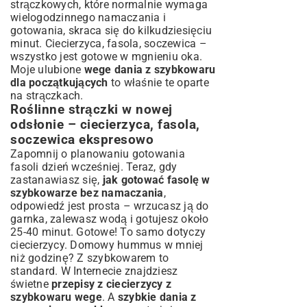
strączkowych, które normalnie wymaga
wielogodzinnego namaczania i
gotowania, skraca się do kilkudziesięciu
minut. Ciecierzyca, fasola, soczewica –
wszystko jest gotowe w mgnieniu oka.
Moje ulubione
wege dania z szybkowaru
dla początkujących
to właśnie te oparte
na strączkach.
Roślinne strączki w nowej
odsłonie – ciecierzyca, fasola,
soczewica ekspresowo
Zapomnij o planowaniu gotowania
fasoli dzień wcześniej. Teraz, gdy
zastanawiasz się,
jak gotować fasolę w
szybkowarze bez namaczania
,
odpowiedź jest prosta – wrzucasz ją do
garnka, zalewasz wodą i gotujesz około
25-40 minut. Gotowe! To samo dotyczy
ciecierzycy. Domowy hummus w mniej
niż godzinę? Z szybkowarem to
standard. W Internecie znajdziesz
świetne
przepisy z ciecierzycy z
szybkowaru wege
. A
szybkie dania z