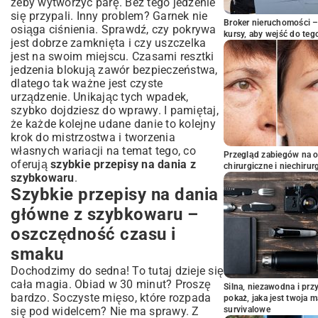
żeby wytworzyć parę. Bez tego jedzenie
się przypali. Inny problem? Garnek nie
Broker nieruchomości – 
osiąga ciśnienia. Sprawdź, czy pokrywa
kursy, aby wejść do teg
jest dobrze zamknięta i czy uszczelka
jest na swoim miejscu. Czasami resztki
jedzenia blokują zawór bezpieczeństwa,
dlatego tak ważne jest czyste
urządzenie. Unikając tych wpadek,
szybko dojdziesz do wprawy. I pamiętaj,
że każde kolejne udane danie to kolejny
krok do mistrzostwa i tworzenia
własnych wariacji na temat tego, co
Przegląd zabiegów na 
oferują
szybkie przepisy na dania z
chirurgiczne i niechirur
szybkowaru
.
Szybkie przepisy na dania
główne z szybkowaru –
oszczędność czasu i
smaku
Dochodzimy do sedna! To tutaj dzieje się
cała magia. Obiad w 30 minut? Proszę
Silna, niezawodna i pr
bardzo. Soczyste mięso, które rozpada
pokaż, jaka jest twoja 
się pod widelcem? Nie ma sprawy. Z
survivalowe