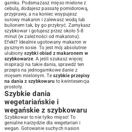
garnku. Podsmażasz mięso mielone z
cebulą, dodajesz passatę pomidorową,
przyprawy, a na koniec wsypujesz
surowy makaron i zalewasz wodą lub
bulionem tak, by go przykryć. Zamykasz
szybkowar i gotujesz przez około 5-8
minut (w zależności od makaronu).
Efekt? Idealnie ugotowany makaron w
pysznym sosie. To jest mój absolutnie
ulubiony
szybki obiad z makaronem w
szybkowarze
. A jeśli szukasz więcej
inspiracji na takie dania, sprawdź ten
przepis na jednogarnkowe danie z
mięsem mielonym
. Te
szybkie przepisy
na dania z szybkowaru
to kwintesencja
prostoty.
Szybkie dania
wegetariańskie i
wegańskie z szybkowaru
Szybkowar to nie tylko mięso! To
genialne narzędzie dla wegetarian i
wegan. Gotowanie suchych nasion