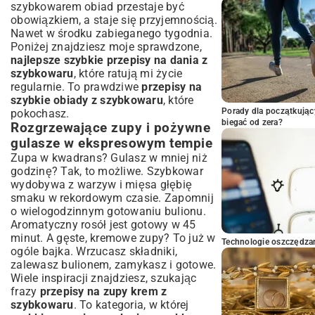
szybkowarem obiad przestaje być
obowiązkiem, a staje się przyjemnością.
Nawet w środku zabieganego tygodnia.
Poniżej znajdziesz moje sprawdzone,
najlepsze szybkie przepisy na dania z
szybkowaru
, które ratują mi życie
regularnie. To prawdziwe
przepisy na
szybkie obiady z szybkowaru
, które
Porady dla początkując
pokochasz.
biegać od zera?
Rozgrzewające zupy i pożywne
gulasze w ekspresowym tempie
Zupa w kwadrans? Gulasz w mniej niż
godzinę? Tak, to możliwe. Szybkowar
wydobywa z warzyw i mięsa głębię
smaku w rekordowym czasie. Zapomnij
o wielogodzinnym gotowaniu bulionu.
Aromatyczny rosół jest gotowy w 45
minut. A gęste, kremowe zupy? To już w
Technologie oszczędzan
ogóle bajka. Wrzucasz składniki,
zalewasz bulionem, zamykasz i gotowe.
Wiele inspiracji znajdziesz, szukając
frazy
przepisy na zupy krem z
szybkowaru
. To kategoria, w której