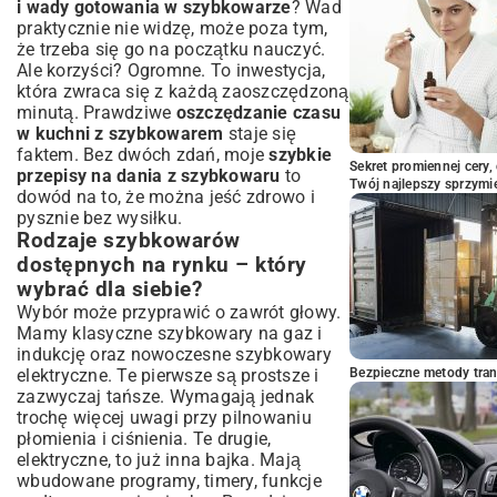
i wady gotowania w szybkowarze
? Wad
praktycznie nie widzę, może poza tym,
że trzeba się go na początku nauczyć.
Ale korzyści? Ogromne. To inwestycja,
która zwraca się z każdą zaoszczędzoną
minutą. Prawdziwe
oszczędzanie czasu
w kuchni z szybkowarem
staje się
faktem. Bez dwóch zdań, moje
szybkie
Sekret promiennej cery,
przepisy na dania z szybkowaru
to
Twój najlepszy sprzymi
dowód na to, że można jeść zdrowo i
pysznie bez wysiłku.
Rodzaje szybkowarów
dostępnych na rynku – który
wybrać dla siebie?
Wybór może przyprawić o zawrót głowy.
Mamy klasyczne szybkowary na gaz i
indukcję oraz nowoczesne szybkowary
elektryczne. Te pierwsze są prostsze i
Bezpieczne metody trans
zazwyczaj tańsze. Wymagają jednak
trochę więcej uwagi przy pilnowaniu
płomienia i ciśnienia. Te drugie,
elektryczne, to już inna bajka. Mają
wbudowane programy, timery, funkcje