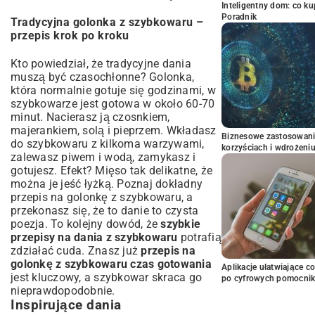
Inteligentny dom: co k
Poradnik
Tradycyjna golonka z szybkowaru –
przepis krok po kroku
Kto powiedział, że tradycyjne dania
muszą być czasochłonne? Golonka,
która normalnie gotuje się godzinami, w
szybkowarze jest gotowa w około 60-70
minut. Nacierasz ją czosnkiem,
majerankiem, solą i pieprzem. Wkładasz
Biznesowe zastosowani
do szybkowaru z kilkoma warzywami,
korzyściach i wdrożeni
zalewasz piwem i wodą, zamykasz i
gotujesz. Efekt? Mięso tak delikatne, że
można je jeść łyżką. Poznaj dokładny
przepis na golonkę z szybkowaru
, a
przekonasz się, że to danie to czysta
poezja. To kolejny dowód, że
szybkie
przepisy na dania z szybkowaru
potrafią
zdziałać cuda. Znasz już
przepis na
golonkę z szybkowaru czas gotowania
Aplikacje ułatwiające c
jest kluczowy, a szybkowar skraca go
po cyfrowych pomocni
nieprawdopodobnie.
Inspirujące dania