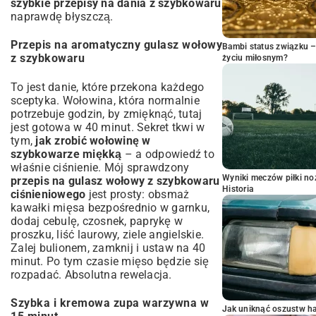
szybkie przepisy na dania z szybkowaru
naprawdę błyszczą.
Przepis na aromatyczny gulasz wołowy
Bambi status związku 
z szybkowaru
życiu miłosnym?
To jest danie, które przekona każdego
sceptyka. Wołowina, która normalnie
potrzebuje godzin, by zmięknąć, tutaj
jest gotowa w 40 minut. Sekret tkwi w
tym,
jak zrobić wołowinę w
szybkowarze miękką
– a odpowiedź to
właśnie ciśnienie. Mój sprawdzony
Wyniki meczów piłki noż
przepis na gulasz wołowy z szybkowaru
Historia
ciśnieniowego
jest prosty: obsmaż
kawałki mięsa bezpośrednio w garnku,
dodaj cebulę, czosnek, paprykę w
proszku, liść laurowy, ziele angielskie.
Zalej bulionem, zamknij i ustaw na 40
minut. Po tym czasie mięso będzie się
rozpadać. Absolutna rewelacja.
Szybka i kremowa zupa warzywna w
Jak uniknąć oszustw h