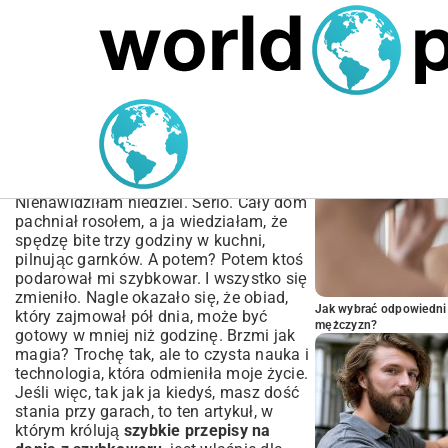
MARIUSZ ŁAMAGA
06.10.2025
NIERUCHOMOŚCI
POPULARNE A
Szybkie przepisy na dania
z szybkowaru – Pyszny
obiad w 30 minut
Nienawidziłam niedziel. Serio. Cały dom
pachniał rosołem, a ja wiedziałam, że
spędzę bite trzy godziny w kuchni,
pilnując garnków. A potem? Potem ktoś
podarował mi szybkowar. I wszystko się
zmieniło. Nagle okazało się, że obiad,
Jak wybrać odpowiedni 
który zajmował pół dnia, może być
mężczyzn?
gotowy w mniej niż godzinę. Brzmi jak
magia? Trochę tak, ale to czysta nauka i
technologia, która odmieniła moje życie.
Jeśli więc, tak jak ja kiedyś, masz dość
stania przy garach, to ten artykuł, w
którym królują
szybkie przepisy na