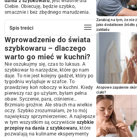
dania z szybkowaru
, jest właśnie dla
Ciebie. Obiecuję, będzie szybko,
smacznie i bez zbędnego marudzenia.
Zarabiaj na tym, że ni
jako dodatkowe źródło 
Spis treści
zakładu
Wprowadzenie do świata
Wprowadzenie do świata szybkowaru –
dlaczego warto go mieć w kuchni?
szybkowaru – dlaczego
Kluczowe zalety gotowania pod ciśnieniem
warto go mieć w kuchni?
– szybkość i wartości odżywcze
Nie oszukujmy się, czas to luksus. A
Rodzaje szybkowarów dostępnych na
rynku – który wybrać dla siebie?
szybkowar to narzędzie, które go nam
daje. To nie jest kolejny gadżet, który po
Bezpieczne użytkowanie szybkowaru –
tygodniu wyląduje w szafce. To
porady dla początkujących i
prawdziwy koń roboczy w kuchni. Kiedy
zaawansowanych
Atopowe zapalenie skór
pierwszy raz go użyłam, byłam pełna
ciało?
Pierwsze kroki z szybkowarem – instrukcja
obaw. Syczenie, para, ciśnienie…
obsługi i konserwacji
Brzmiało groźnie. Ale strach ma wielkie
Rozwiązywanie problemów – najczęstsze
oczy. Szybko zrozumiałam, że to mój
błędy i jak ich unikać
największy sprzymierzeniec. A najlepsze
Szybkie przepisy na dania główne z
w tym wszystkim są oczywiście
szybkie
szybkowaru – oszczędność czasu i
przepisy na dania z szybkowaru
, które
smaku
pozwalają na kulinarne eksperymenty