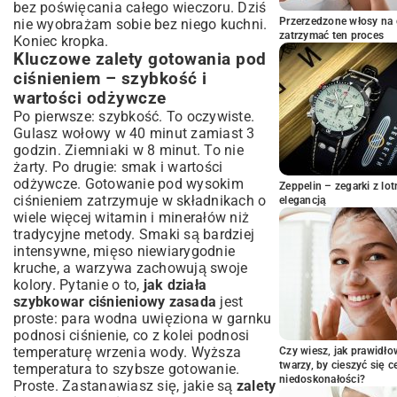
Rozgrzewające zupy i pożywne gulasze w
bez poświęcania całego wieczoru. Dziś
ekspresowym tempie
Przerzedzone włosy na 
nie wyobrażam sobie bez niego kuchni.
zatrzymać ten proces
Koniec kropka.
Soczyste mięsa i drób – gotowe w
mgnieniu oka
Kluczowe zalety gotowania pod
ciśnieniem – szybkość i
Inspirujące dania jednogarnkowe –
pełnowartościowy posiłek bez wysiłku
wartości odżywcze
Szybkie dania wegetariańskie i
Po pierwsze: szybkość. To oczywiste.
wegańskie z szybkowaru
Gulasz wołowy w 40 minut zamiast 3
godzin. Ziemniaki w 8 minut. To nie
Roślinne strączki w nowej odsłonie –
żarty. Po drugie: smak i wartości
ciecierzyca, fasola, soczewica ekspresowo
odżywcze. Gotowanie pod wysokim
Aromatyczne warzywne curry z
Zeppelin – zegarki z l
ciśnieniem zatrzymuje w składnikach o
szybkowaru – zdrowy i szybki obiad
elegancją
wiele więcej witamin i minerałów niż
Jak dostosować ulubione przepisy do
tradycyjne metody. Smaki są bardziej
szybkowaru – praktyczne wskazówki
intensywne, mięso niewiarygodnie
Sekrety dopasowania czasów gotowania i
kruche, a warzywa zachowują swoje
proporcji płynów
kolory. Pytanie o to,
jak działa
Dodatkowe triki dla mistrzów gotowania
szybkowar ciśnieniowy zasada
jest
pod ciśnieniem
proste: para wodna uwięziona w garnku
Podsumowanie – szybkowar Twoim
podnosi ciśnienie, co z kolei podnosi
najlepszym sprzymierzeńcem w kuchni
temperaturę wrzenia wody. Wyższa
Czy wiesz, jak prawidł
twarzy, by cieszyć się 
temperatura to szybsze gotowanie.
niedoskonałości?
Proste. Zastanawiasz się, jakie są
zalety