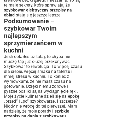
kremowe bez ciągłego mieszania. To są
te małe sekrety, które sprawiają, że
szybkowar elektryczny przepisy na
obiad
stają się jeszcze lepsze.
Podsumowanie –
szybkowar Twoim
najlepszym
sprzymierzeńcem w
kuchni
Jeśli dotarłeś aż tutaj, to chyba nie
muszę Cię już dłużej przekonywać.
Szybkowar to rewolucja. To więcej czasu
dla siebie, więcej smaku na talerzu i
mniej stresu w kuchni. To koniec z
wymówkami, że nie masz czasu na
gotowanie. Dzięki niemu zdrowe i
pyszne posiłki są na wyciągnięcie ręki.
Moje życie kulinarne dzieli się na epokę
„przed” i „po” szybkowarze. I szczerze?
Nigdy nie wrócę do tej pierwszej. Mam
nadzieję, że moje porady i
szybkie
przepisy na dania z szybkowaru