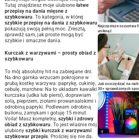
Tutaj znajdziesz moje ulubione
łatwe
przepisy na dania mięsne z
szybkowaru
. To kategoria, w której
szybkie przepisy na dania z szybkowaru
Najczęstsze oszustwa f
pokazują swoją pełną moc. Zresztą,
uniknąć
sprawdź sam, jak proste mogą być
szybkie i smaczne dania
.
Kurczak z warzywami – prosty obiad z
szybkowaru
To mój absolutny hit na zabiegane dni.
Na dno garnka wrzucam pokrojone w
grubą kostkę warzywa: paprykę, cukinię,
Jak oszczędzać na rac
cebulę, marchew. Na to układam kawałki
30+ sprawdzonych sp
kurczaka (udka lub piersi), doprawiam
solą, pieprzem, ziołami prowansalskimi i
odrobiną papryki. Podlewam odrobiną
bulionu, zamykam i gotuję 15 minut.
Voila! Masz kompletny,
szybki i zdrowy
obiad z szybkowaru
. To jest właśnie mój
ulubiony
szybki kurczak z warzywami
szybkowar przepis
. Prościej się nie da.