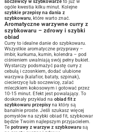
soczewicy w szybkowarze
to już w
ogóle kwestia kilku minut. Kolejne
szybkie przepisy na dania z
szybkowaru
, które warto znać.
Aromatyczne warzywne curry z
szybkowaru – zdrowy i szybki
obiad
Curry to idealne danie do szybkowaru.
Wszystkie aromatyczne przyprawy –
imbir, kurkuma, kumin, kolendra – pod
ciśnieniem uwalniają swój pełny bukiet.
Wystarczy podsmażyć pastę curry z
cebulą i czosnkiem, dodać ulubione
warzywa (kalafior, bataty, szpinak),
ciecierzycę lub soczewicę, zalać
mleczkiem kokosowym i gotować przez
10-15 minut. Efekt jest powalający. To
doskonały przykład na
obiad fit z
szybkowaru przepisy
na który są
banalnie proste. Jeśli szukasz więcej
pomysłów na
szybki obiad fit
, szybkowar
będzie Twoim najlepszym przyjacielem.
Te
potrawy z warzyw z szybkowaru
są