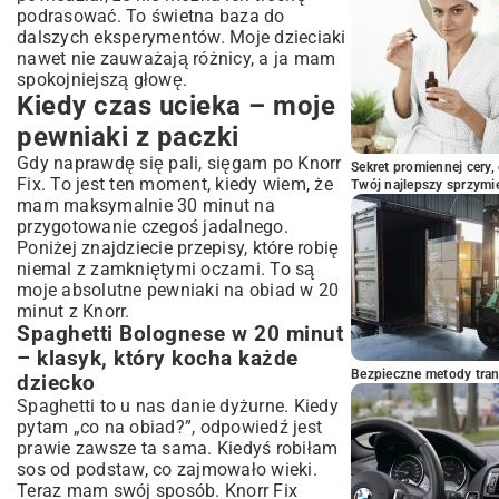
podrasować. To świetna baza do
dalszych eksperymentów. Moje dzieciaki
nawet nie zauważają różnicy, a ja mam
spokojniejszą głowę.
Kiedy czas ucieka – moje
pewniaki z paczki
Gdy naprawdę się pali, sięgam po Knorr
Sekret promiennej cery,
Fix. To jest ten moment, kiedy wiem, że
Twój najlepszy sprzymi
mam maksymalnie 30 minut na
przygotowanie czegoś jadalnego.
Poniżej znajdziecie przepisy, które robię
niemal z zamkniętymi oczami. To są
moje absolutne pewniaki na obiad w 20
minut z Knorr.
Spaghetti Bolognese w 20 minut
– klasyk, który kocha każde
Bezpieczne metody trans
dziecko
Spaghetti to u nas danie dyżurne. Kiedy
pytam „co na obiad?”, odpowiedź jest
prawie zawsze ta sama. Kiedyś robiłam
sos od podstaw, co zajmowało wieki.
Teraz mam swój sposób. Knorr Fix