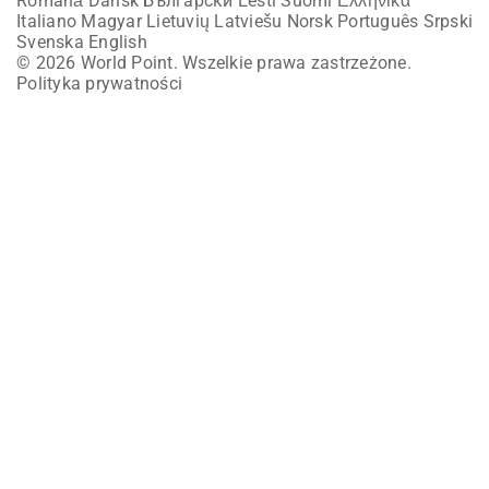
Română
Dansk
Български
Eesti
Suomi
Ελληνικά
Italiano
Magyar
Lietuvių
Latviešu
Norsk
Português
Srpski
Svenska
English
© 2026 World Point. Wszelkie prawa zastrzeżone.
Polityka prywatności