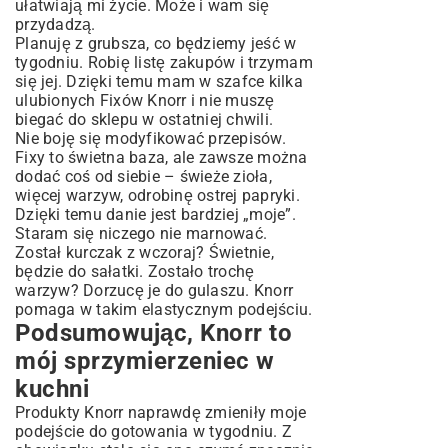
ułatwiają mi życie. Może i wam się
przydadzą.
Planuję z grubsza, co będziemy jeść w
tygodniu. Robię listę zakupów i trzymam
się jej. Dzięki temu mam w szafce kilka
ulubionych Fixów Knorr i nie muszę
biegać do sklepu w ostatniej chwili.
Nie boję się modyfikować przepisów.
Fixy to świetna baza, ale zawsze można
dodać coś od siebie – świeże zioła,
więcej warzyw, odrobinę ostrej papryki.
Dzięki temu danie jest bardziej „moje”.
Staram się niczego nie marnować.
Został kurczak z wczoraj? Świetnie,
będzie do sałatki. Zostało trochę
warzyw? Dorzucę je do gulaszu. Knorr
pomaga w takim elastycznym podejściu.
Podsumowując, Knorr to
mój sprzymierzeniec w
kuchni
Produkty Knorr naprawdę zmieniły moje
podejście do gotowania w tygodniu. Z