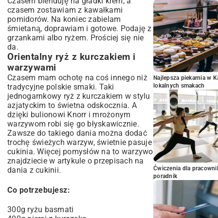
Czasem blenduję na gładki krem, a
czasem zostawiam z kawałkami
pomidorów. Na koniec zabielam
śmietaną, doprawiam i gotowe. Podaję z
grzankami albo ryżem. Prościej się nie
da.
Orientalny ryż z kurczakiem i
warzywami
Czasem mam ochotę na coś innego niż
Najlepsza piekarnia w 
lokalnych smakach
tradycyjne polskie smaki. Taki
jednogarnkowy ryż z kurczakiem w stylu
azjatyckim to świetna odskocznia. A
dzięki bulionowi Knorr i mrożonym
warzywom robi się go błyskawicznie.
Zawsze do takiego dania można dodać
trochę świeżych warzyw, świetnie pasuje
cukinia. Więcej pomysłów na to warzywo
znajdziecie w artykule o
przepisach na
Ćwiczenia dla pracown
dania z cukinii
.
poradnik
Co potrzebujesz:
300g ryżu basmati