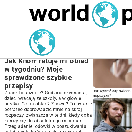
MARIUSZ ŁAMAGA
27.09.2025
NIERUCHOMOŚCI
POPULARNE A
Szybkie Przepisy Knorr na
Obiad: Ekspresowe Dania
i Pomysły
Jak Knorr ratuje mi obiad
w tygodniu? Moje
sprawdzone szybkie
przepisy
Jak wybrać odpowiedni 
Znasz to uczucie? Godzina szesnasta,
mężczyzn?
dzieci wracają ze szkoły, a w głowie
pustka. Co na obiad? Znowu? To pytanie
potrafiło doprowadzić mnie na skraj
rozpaczy, zwłaszcza w te dni, kiedy doba
kurczy się do absolutnego minimum.
Przeglądanie lodówki w poszukiwaniu
natchnienia kończyło się zazwyczaj