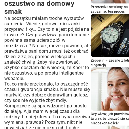
oszustwo na domowy
Kiedy czas ucieka – moje pewniaki z
Przerzedzone włosy na 
smak
paczki
zatrzymać ten proces
Na początku miałam trochę wyrzutów
Spaghetti Bolognese w 20 minut – klasyk,
sumienia. Wiecie, gotowe mieszanki
który kocha każde dziecko
przypraw, fixy… Czy to nie jest pójście na
Kurczak, który zawsze wychodzi soczysty
łatwiznę? Czy prawdziwa pani domu nie
Zapiekanka makaronowa – serowy
powinna sama ucierać ziół w
comfort food dla każdego
moździerzu? No cóż, może i powinna, ale
Jeden garnek, zero zmywania – to jest
prawdziwa pani domu musi też odebrać
życie!
dzieci z zajęć, pomóc w lekcjach i
Zeppelin – zegarki z l
Pomidorowa jak u babci, ale w 15 minut
znaleźć chwilę, żeby nie zwariować.
elegancją
Szybko doszłam do wniosku, że Knorr to
Orientalny ryż z kurczakiem i warzywami
nie oszustwo, a po prostu inteligentne
Obiad dla całej rodziny, który nie zrujnuje
wsparcie.
portfela
To, co mnie przekonało, to oszczędność
Pulpeciki w sosie – danie, które zawsze
czasu i gwarancja smaku. Nie muszę się
znika z talerzy
martwić, czy dobrze doprawiłam gulasz,
Naleśniki na słono? Czemu nie!
czy sos nie wyjdzie zbyt mdły.
Kompozycje są sprawdzone i po prostu
Kilka moich trików, by gotować jeszcze
działają. A ja mam więcej czasu dla
sprytniej
Czy wiesz, jak prawidł
rodziny. I mniej stresu. To chyba uczciwa
Podsumowując, Knorr to mój
twarzy, by cieszyć się 
wymiana, prawda? Poza tym, nikt nie
sprzymierzeniec w kuchni
niedoskonałości?
powiedział, że nie można ich trochę