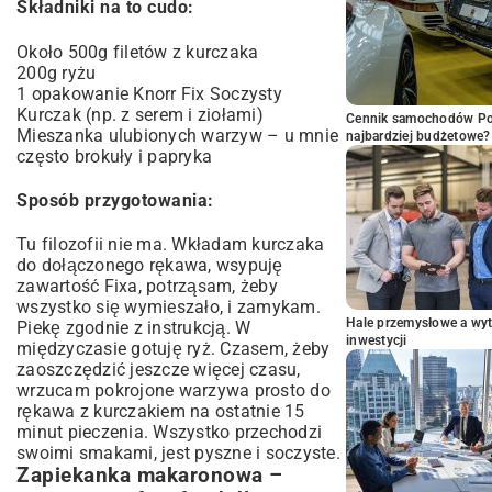
Składniki na to cudo:
Około 500g filetów z kurczaka
200g ryżu
1 opakowanie Knorr Fix Soczysty
Kurczak (np. z serem i ziołami)
Cennik samochodów Por
Mieszanka ulubionych warzyw – u mnie
najbardziej budżetowe?
często brokuły i papryka
Sposób przygotowania:
Tu filozofii nie ma. Wkładam kurczaka
do dołączonego rękawa, wsypuję
zawartość Fixa, potrząsam, żeby
wszystko się wymieszało, i zamykam.
Hale przemysłowe a wyt
Piekę zgodnie z instrukcją. W
inwestycji
międzyczasie gotuję ryż. Czasem, żeby
zaoszczędzić jeszcze więcej czasu,
wrzucam pokrojone warzywa prosto do
rękawa z kurczakiem na ostatnie 15
minut pieczenia. Wszystko przechodzi
swoimi smakami, jest pyszne i soczyste.
Zapiekanka makaronowa –