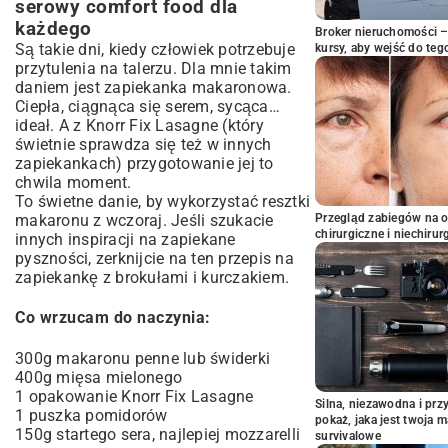
serowy comfort food dla
każdego
Broker nieruchomości – 
Są takie dni, kiedy człowiek potrzebuje
kursy, aby wejść do teg
przytulenia na talerzu. Dla mnie takim
daniem jest zapiekanka makaronowa.
Ciepła, ciągnąca się serem, sycąca…
ideał. A z Knorr Fix Lasagne (który
świetnie sprawdza się też w innych
zapiekankach) przygotowanie jej to
chwila moment.
To świetne danie, by wykorzystać resztki
Przegląd zabiegów na 
makaronu z wczoraj. Jeśli szukacie
chirurgiczne i niechirur
innych inspiracji na zapiekane
pyszności, zerknijcie na ten
przepis na
zapiekankę z brokułami i kurczakiem
.
Co wrzucam do naczynia:
300g makaronu penne lub świderki
400g mięsa mielonego
1 opakowanie Knorr Fix Lasagne
Silna, niezawodna i pr
1 puszka pomidorów
pokaż, jaka jest twoja 
150g startego sera, najlepiej mozzarelli
survivalowe