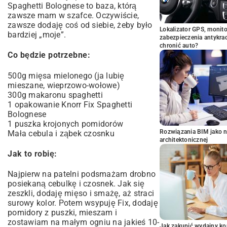
Spaghetti Bolognese to baza, którą
zawsze mam w szafce. Oczywiście,
zawsze dodaję coś od siebie, żeby było
Lokalizator GPS, monito
bardziej „moje”.
zabezpieczenia antykra
chronić auto?
Co będzie potrzebne:
500g mięsa mielonego (ja lubię
mieszane, wieprzowo-wołowe)
300g makaronu spaghetti
1 opakowanie Knorr Fix Spaghetti
Bolognese
1 puszka krojonych pomidorów
Rozwiązania BIM jako n
Mała cebula i ząbek czosnku
architektonicznej
Jak to robię:
Najpierw na patelni podsmażam drobno
posiekaną cebulkę i czosnek. Jak się
zeszkli, dodaję mięso i smażę, aż straci
surowy kolor. Potem wsypuję Fix, dodaję
pomidory z puszki, mieszam i
zostawiam na małym ogniu na jakieś 10-
Jak zakupić wydajny ko