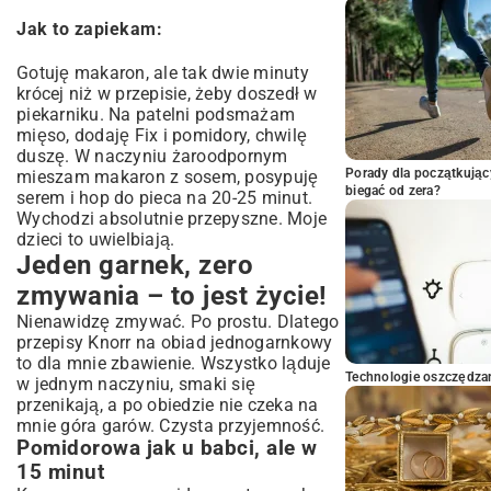
Jak to zapiekam:
Gotuję makaron, ale tak dwie minuty
krócej niż w przepisie, żeby doszedł w
piekarniku. Na patelni podsmażam
mięso, dodaję Fix i pomidory, chwilę
duszę. W naczyniu żaroodpornym
Porady dla początkując
mieszam makaron z sosem, posypuję
biegać od zera?
serem i hop do pieca na 20-25 minut.
Wychodzi absolutnie przepyszne. Moje
dzieci to uwielbiają.
Jeden garnek, zero
zmywania – to jest życie!
Nienawidzę zmywać. Po prostu. Dlatego
przepisy Knorr na obiad jednogarnkowy
to dla mnie zbawienie. Wszystko ląduje
Technologie oszczędzan
w jednym naczyniu, smaki się
przenikają, a po obiedzie nie czeka na
mnie góra garów. Czysta przyjemność.
Pomidorowa jak u babci, ale w
15 minut