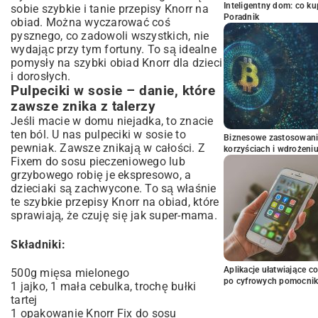
Inteligentny dom: co k
sobie szybkie i tanie przepisy Knorr na
Poradnik
obiad. Można wyczarować coś
pysznego, co zadowoli wszystkich, nie
wydając przy tym fortuny. To są idealne
pomysły na szybki obiad Knorr dla dzieci
i dorosłych.
Pulpeciki w sosie – danie, które
zawsze znika z talerzy
Jeśli macie w domu niejadka, to znacie
ten ból. U nas pulpeciki w sosie to
Biznesowe zastosowani
pewniak. Zawsze znikają w całości. Z
korzyściach i wdrożeni
Fixem do sosu pieczeniowego lub
grzybowego robię je ekspresowo, a
dzieciaki są zachwycone. To są właśnie
te szybkie przepisy Knorr na obiad, które
sprawiają, że czuję się jak super-mama.
Składniki:
Aplikacje ułatwiające c
500g mięsa mielonego
po cyfrowych pomocni
1 jajko, 1 mała cebulka, trochę bułki
tartej
1 opakowanie Knorr Fix do sosu