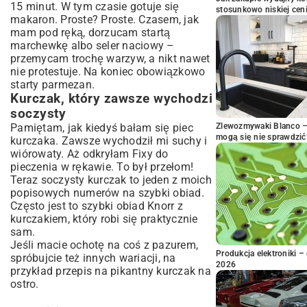
15 minut. W tym czasie gotuje się
stosunkowo niskiej cen
makaron. Proste? Proste. Czasem, jak
mam pod ręką, dorzucam startą
marchewkę albo seler naciowy –
przemycam trochę warzyw, a nikt nawet
nie protestuje. Na koniec obowiązkowo
starty parmezan.
Kurczak, który zawsze wychodzi
soczysty
Zlewozmywaki Blanco – 
Pamiętam, jak kiedyś bałam się piec
mogą się nie sprawdzić
kurczaka. Zawsze wychodził mi suchy i
wiórowaty. Aż odkryłam Fixy do
pieczenia w rękawie. To był przełom!
Teraz soczysty kurczak to jeden z moich
popisowych numerów na szybki obiad.
Często jest to szybki obiad Knorr z
kurczakiem, który robi się praktycznie
sam.
Jeśli macie ochotę na coś z pazurem,
Produkcja elektroniki – 
spróbujcie też innych wariacji, na
2026
przykład
przepis na pikantny kurczak na
ostro
.