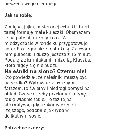
pieczeniowego ciemnego
Jak to robię:
Z mięsa, jajka, posiekanej cebulki i bułki
tartej formuję małe kuleczki. Obsmażam
je na patelni na złoty kolor. W
międzyczasie w rondelku przygotowuję
sos z Fixa zgodnie z instrukcją. Zalewam
nim pulpeciki i duszę jeszcze z 15 minut.
Podaję z ziemniakami i mizerią. Klasyka,
która nigdy się nie nudzi.
Naleśniki na słono? Czemu nie!
Kto powiedział, że naleśniki muszą być
na słodko? Wytrawne, z pysznym
farszem, to świetny i niedrogi pomysł na
obiad. Czasem, żeby przełamać rutynę,
robię właśnie takie. To też fajna
alternatywa, gdy szukamy czegoś
lżejszego, podobnie jak
ryba w
delikatnym sosie
.
Potrzebne rzeczy: