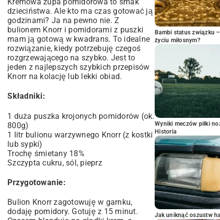
Kremowa zupa pomidorowa to smak
dzieciństwa. Ale kto ma czas gotować ją
godzinami? Ja na pewno nie. Z
bulionem Knorr i pomidorami z puszki
Bambi status związku 
mam ją gotową w kwadrans. To idealne
życiu miłosnym?
rozwiązanie, kiedy potrzebuję czegoś
rozgrzewającego na szybko. Jest to
jeden z najlepszych szybkich przepisów
Knorr na kolację lub lekki obiad.
Składniki:
1 duża puszka krojonych pomidorów (ok.
Wyniki meczów piłki noż
800g)
Historia
1 litr bulionu warzywnego Knorr (z kostki
lub sypki)
Trochę śmietany 18%
Szczypta cukru, sól, pieprz
Przygotowanie:
Bulion Knorr zagotowuję w garnku,
dodaję pomidory. Gotuję z 15 minut.
Jak uniknąć oszustw h