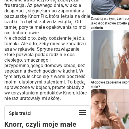
frustracją. Aż pewnego dnia, w akcie
desperacji, sięgnęłam po zapomnianą
paczuszkę Knorr Fix, która leżała na dnie
Zarabiaj na tym, że ni
szafki. To był strzał w dziesiątkę. Od
jako dodatkowe źródło 
tamtej pory te małe opakowania to moi
zakładu
cisi bohaterowie.
Nie chodzi o to, żeby codziennie jeść z
torebki. Ale o to, żeby mieć w zanadrzu
asa w rękawie. Sprytne rozwiązanie,
które pozwala podać rodzinie coś
ciepłego, smacznego i
przypominającego domowy obiad, bez
spędzania dwóch godzin w kuchni. W
tym artykule chcę się z wami podzielić
moimi ulubionymi patentami. To będą
Atopowe zapalenie skór
sprawdzone w bojach, proste obiady z
ciało?
wykorzystaniem produktów Knorr, które
nie raz uratowały mi skórę.
Spis treści
Knorr, czyli moje małe
Knorr, czyli moje małe oszustwo na
domowy smak