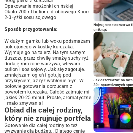
400g piersi z kurczaka
Opakowanie mrożonki chińskiej
Około 700ml bulionu drobiowego Knorr
2-3 łyżki sosu sojowego
Najczęstsze oszustwa f
Sposób przygotowania:
uniknąć
W dużym garnku lub woku podsmażam
pokrojonego w kostkę kurczaka.
Wyjmuję go na talerz. Na tym samym
tłuszczu przez chwilę smażę suchy ryż,
dodaję mrożone warzywa, wlewam
bulion i sos sojowy. Jak się zagotuje,
zmniejszam ogień i gotuję pod
przykryciem, aż ryż wchłonie płyn. W
Jak oszczędzać na rac
30+ sprawdzonych sp
połowie gotowania dorzucam z
powrotem kurczaka. Całość zajmuje mi
jakieś 20-25 minut. Proste, aromatyczne
i mało zmywania!
Obiad dla całej rodziny,
który nie zrujnuje portfela
Gotowanie dla całej rodziny to też
wyzwanie dla budżetu. Dlatego cenię