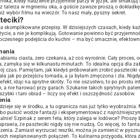
arnika, kiedy nadzienie przyjemnie parzy w język, ale smakują
 z talerza w mgnieniu oka, a goście zawsze proszą o dokładkę.
iż wybór filmu na wieczór. To nasz mały, pyszny sekret.
teciki?
 na skomplikowane przepisy. W dzisiejszych czasach, kiedy ka
ycie, a nie je komplikują. Gotowanie powinno być przyjemnośc
oczesnego podejścia do kuchni – ma być smacznie, efektowni
nania
bianiu ciasta, zero czekania, aż coś wyrośnie. Cały proces, 
makiem
, zamyka się w kilkunastu minutach. To idealna opcja dla za
r na stół
wój czas. Pamiętam, jak kiedyś próbowałam zrobić paszteciki o
ła jak po przejściu tornada, a ja byłam zmęczona i zła. Nigdy
kt, idąc na sprytne skróty. To nie oszustwo, to po prostu in
m, a nie harować przy garach. Szukanie takich sprytnych pate
szybki i tani obiad
– liczy się efekt i oszczędność zasobów.
enia
dzieje się w środku, a tu ogranicza nas już tylko wyobraźnia
albo puścić wodze fantazji i eksperymentować z najróżniejszy
lnie! Szpinak z serem feta, który zalega w lodówce? Proszę 
rawia, że paszteciki nigdy się nie nudzą. Co więcej, to fant
zenia. Zamiast wyrzucać resztki, można je zamienić w pyszn
kich nieplanowanych połączeń. To kulinarna przygoda, która