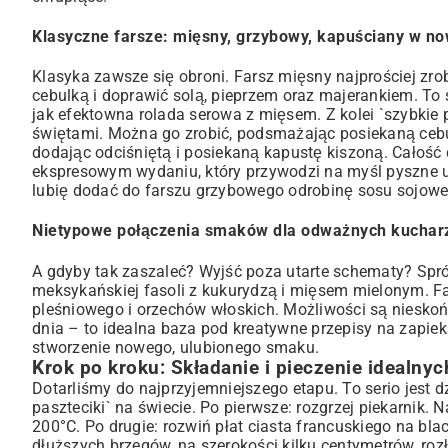
Klasyczne farsze: mięsny, grzybowy, kapuściany w no
Klasyka zawsze się obroni. Farsz mięsny najprościej zr
cebulką i doprawić solą, pieprzem oraz majerankiem. To
jak efektowna
rolada serowa z mięsem
. Z kolei `szybkie
świętami. Można go zrobić, podsmażając posiekaną cebu
dodając odciśniętą i posiekaną kapustę kiszoną. Całoś
ekspresowym wydaniu, który przywodzi na myśl
pyszne u
lubię dodać do farszu grzybowego odrobinę sosu sojow
Nietypowe połączenia smaków dla odważnych kuchar
A gdyby tak zaszaleć? Wyjść poza utarte schematy? Sprób
meksykańskiej fasoli z kukurydzą i mięsem mielonym. Fa
pleśniowego i orzechów włoskich. Możliwości są nieskoń
dnia – to idealna baza pod
kreatywne przepisy na zapiek
stworzenie nowego, ulubionego smaku.
Krok po kroku: Składanie i pieczenie idealny
Dotarliśmy do najprzyjemniejszego etapu. To serio jest dz
paszteciki` na świecie. Po pierwsze: rozgrzej piekarnik. 
200°C. Po drugie: rozwiń płat ciasta francuskiego na blac
dłuższych brzegów, na szerokości kilku centymetrów, roz