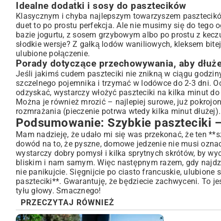
Idealne dodatki i sosy do pasztecików
Klasycznym i chyba najlepszym towarzyszem pasztecikó
duet to po prostu perfekcja. Ale nie musimy się do teg
bazie jogurtu, z sosem grzybowym albo po prostu z kec
słodkie wersje? Z gałką lodów waniliowych, kleksem bit
ulubione połączenie.
Porady dotyczące przechowywania, aby dłuże
Jeśli jakimś cudem paszteciki nie znikną w ciągu godzi
szczelnego pojemnika i trzymać w lodówce do 2-3 dni. Ocz
odzyskać, wystarczy włożyć paszteciki na kilka minut d
Można je również mrozić – najlepiej surowe, już pokrojo
rozmrażania (pieczenie potrwa wtedy kilka minut dłużej)
Podsumowanie: Szybkie paszteciki –
Mam nadzieję, że udało mi się was przekonać, że ten **s
dowód na to, że pyszne, domowe jedzenie nie musi ozn
wystarczy dobry pomysł i kilka sprytnych skrótów, by 
bliskim i nam samym. Więc następnym razem, gdy najdzi
nie panikujcie. Sięgnijcie po ciasto francuskie, ulubione 
paszteciki**. Gwarantuję, że będziecie zachwyceni. To je
tyłu głowy. Smacznego!
PRZECZYTAJ RÓWNIEŻ