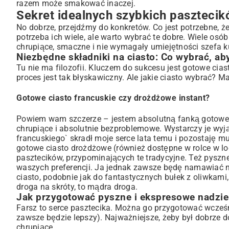
razem może smakować inaczej.
Sekret idealnych szybkich pasztecik
No dobrze, przejdźmy do konkretów. Co jest potrzebne, że
potrzeba ich wiele, ale warto wybrać te dobre. Wiele osób
chrupiące, smaczne i nie wymagały umiejętności szefa ku
Niezbędne składniki na ciasto: Co wybrać, ab
Tu nie ma filozofii. Kluczem do sukcesu jest gotowe cia
proces jest tak błyskawiczny. Ale jakie ciasto wybrać? M
Gotowe ciasto francuskie czy drożdżowe instant?
Powiem wam szczerze – jestem absolutną fanką gotowego 
chrupiące i absolutnie bezproblemowe. Wystarczy je wyjąć
francuskiego` skradł moje serce lata temu i pozostaję mu
gotowe ciasto drożdżowe (również dostępne w rolce w l
pasztecików, przypominających te tradycyjne. Też pyszn
waszych preferencji. Ja jednak zawsze będę namawiać n
ciasto, podobnie jak do fantastycznych
bułek z oliwkami
droga na skróty, to mądra droga.
Jak przygotować pyszne i ekspresowe nadzie
Farsz to serce pasztecika. Można go przygotować wcześn
zawsze będzie lepszy). Najważniejsze, żeby był dobrze do
chrupiące.