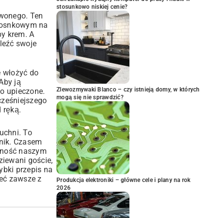
stosunkowo niskiej cenie?
rwonego. Ten
czosnkowym na
py krem. A
leźć swoje
e włożyć do
Aby ją
Zlewozmywaki Blanco – czy istnieją domy, w których
żo upieczone.
mogą się nie sprawdzić?
cześniejszego
 ręką.
uchni. To
nik. Czasem
emność naszym
iewani goście,
zybki przepis na
ieć zawsze z
Produkcja elektroniki – główne cele i plany na rok
2026