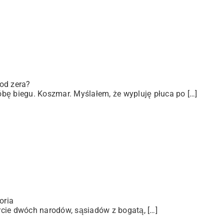
od zera?
bę biegu. Koszmar. Myślałem, że wypluję płuca po […]
oria
arcie dwóch narodów, sąsiadów z bogatą, […]