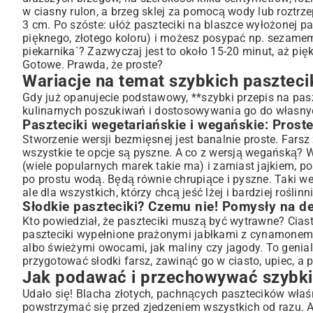
w ciasny rulon, a brzeg sklej za pomocą wody lub roztrze
3 cm. Po szóste: ułóż paszteciki na blaszce wyłożonej p
pięknego, złotego koloru) i możesz posypać np. sezamem, 
piekarnika`? Zazwyczaj jest to około 15-20 minut, aż pięk
Gotowe. Prawda, że proste?
Wariacje na temat szybkich pasztecik
Gdy już opanujecie podstawowy, **szybki przepis na pas
kulinarnych poszukiwań i dostosowywania go do własnych
Paszteciki wegetariańskie i wegańskie: Prost
Stworzenie wersji bezmięsnej jest banalnie proste. Farsz z
wszystkie te opcje są pyszne. A co z wersją wegańską? 
(wiele popularnych marek takie ma) i zamiast jajkiem, 
po prostu wodą. Będą równie chrupiące i pyszne. Taki weg
ale dla wszystkich, którzy chcą jeść lżej i bardziej roślinni
Słodkie paszteciki? Czemu nie! Pomysły na d
Kto powiedział, że paszteciki muszą być wytrawne? Ciast
paszteciki wypełnione prażonymi jabłkami z cynamone
albo świeżymi owocami, jak maliny czy jagody. To genia
przygotować słodki farsz, zawinąć go w ciasto, upiec, 
Jak podawać i przechowywać szybki
Udało się! Blacha złotych, pachnących pasztecików właśni
powstrzymać się przed zjedzeniem wszystkich od razu. Ale 