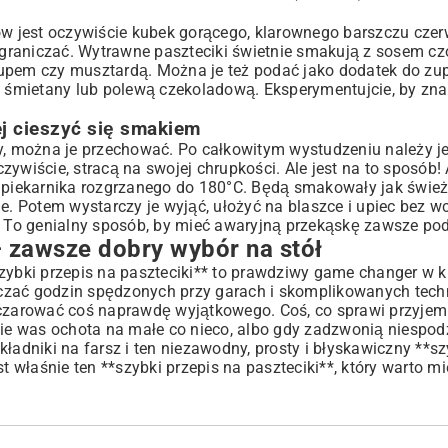
w jest oczywiście kubek gorącego, klarownego barszczu cze
o ograniczać. Wytrawne paszteciki świetnie smakują z sosem 
zupem czy musztardą. Można je też podać jako dodatek do zu
ej śmietany lub polewą czekoladową. Eksperymentujcie, by zna
j cieszyć się smakiem
ny, można je przechować. Po całkowitym wystudzeniu należy j
ywiście, stracą na swojej chrupkości. Ale jest na to sposób! 
o piekarnika rozgrzanego do 180°C. Będą smakowały jak świe
ne. Potem wystarczy je wyjąć, ułożyć na blaszce i upiec bez w
. To genialny sposób, by mieć awaryjną przekąskę zawsze pod
 zawsze dobry wybór na stół
zybki przepis na paszteciki** to prawdziwy game changer w k
aczać godzin spędzonych przy garach i skomplikowanych tech
wyczarować coś naprawdę wyjątkowego. Coś, co sprawi przyj
e was ochota na małe co nieco, albo gdy zadzwonią niespodz
składniki na farsz i ten niezawodny, prosty i błyskawiczny **s
st właśnie ten **szybki przepis na paszteciki**, który warto m