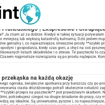
ta Francuskiego | Ekspresowe i Chrupiąc
e? Ja znam aż za dobrze. Kiedyś w takiej sytuacji porywałam 
to mniejszą lub większą katastrofą kulinarną. Dziś jestem m
ie genialny i, co najważniejsze, śmiesznie prosty **szybki p
gospodyni i gospodarza, kiedy czas goni, a chęć na coś pyszne
owanych listach składników i o stresie. Te paszteciki to cz
 Czasem najprostsze rozwiązania są po prostu najlepsze. Kon
a przekąska na każdą okazję
ą okazję
ego ogniska, świąteczne spotkania przy barszczu czy po pro
owywania ciasta drożdżowego potrafi skutecznie ostudzić za
**szybki przepis na paszteciki** jest prawdziwym skarbem. N
iółmi, potrzebujesz czegoś na drugie śniadanie do pracy, czy
gotowanie
wdzą się idealnie. Są uniwersalne, pyszne i, co najważniejsze,