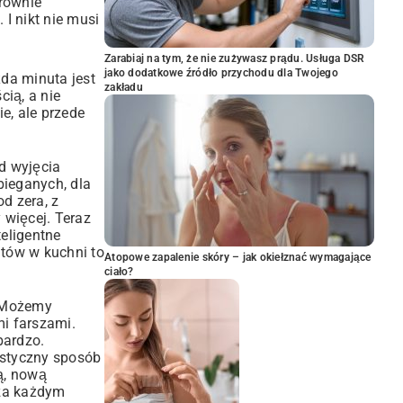
 równie
 I nikt nie musi
Zarabiaj na tym, że nie zużywasz prądu. Usługa DSR
jako dodatkowe źródło przychodu dla Twojego
żda minuta jest
zakładu
ią, a nie
e, ale przede
od wyjęcia
bieganych, dla
d zera, z
 więcej. Teraz
teligentne
ntów w kuchni to
Atopowe zapalenie skóry – jak okiełznać wymagające
ciało?
. Możemy
mi farszami.
bardzo.
astyczny sposób
ą, nową
 za każdym