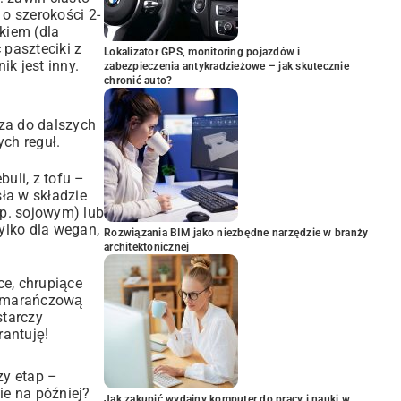
 o szerokości 2-
kiem (dla
 paszteciki z
Lokalizator GPS, monitoring pojazdów i
ik jest inny.
zabezpieczenia antykradzieżowe – jak skutecznie
chronić auto?
aza do dalszych
ch reguł.
buli, z tofu –
ła w składzie
np. sojowym) lub
tylko dla wegan,
Rozwiązania BIM jako niezbędne narzędzie w branży
architektonicznej
ce, chrupiące
pomarańczową
starczy
rantuję!
zy etap –
ie na później?
Jak zakupić wydajny komputer do pracy i nauki w