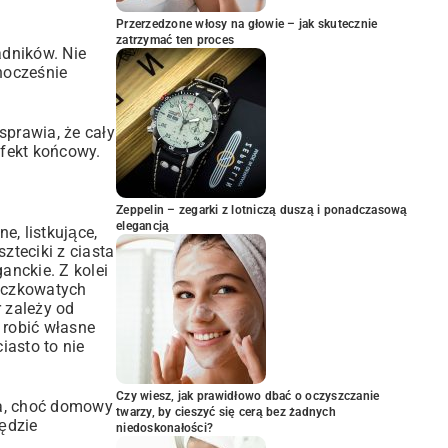
Przerzedzone włosy na głowie – jak skutecznie
zatrzymać ten proces
adników. Nie
dnocześnie
sprawia, że cały
efekt końcowy.
Zeppelin – zegarki z lotniczą duszą i ponadczasową
elegancją
, listkujące,
zteciki z ciasta
anckie. Z kolei
łeczkowatych
 zależy od
 robić własne
iasto to nie
Czy wiesz, jak prawidłowo dbać o oczyszczanie
ka, choć domowy
twarzy, by cieszyć się cerą bez żadnych
będzie
niedoskonałości?