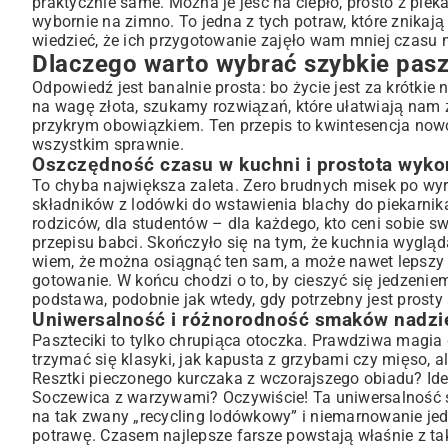
praktycznie same. Można je jeść na ciepło, prosto z piek
wybornie na zimno. To jedna z tych potraw, które znikają
Jak przygotować pyszne i ekspresowe nadzienie?
wiedzieć, że ich przygotowanie zajęło wam mniej czasu n
Krok po kroku: Składanie i pieczenie idealnych pasztecików
Dlaczego warto wybrać szybkie pasz
Wariacje na temat szybkich pasztecików: Zainspiruj się!
Odpowiedź jest banalnie prosta: bo życie jest za krótkie
Paszteciki wegetariańskie i wegańskie: Proste zamienniki
na wagę złota, szukamy rozwiązań, które ułatwiają nam ż
Słodkie paszteciki? Czemu nie! Pomysły na deser
przykrym obowiązkiem. Ten przepis to kwintesencja now
Jak podawać i przechowywać szybkie paszteciki?
wszystkim sprawnie.
Oszczędność czasu w kuchni i prostota wyko
Idealne dodatki i sosy do pasztecików
To chyba największa zaleta. Zero brudnych misek po wyra
Porady dotyczące przechowywania, aby dłużej cieszyć się s
składników z lodówki do wstawienia blachy do piekarnika
Podsumowanie: Szybkie paszteciki – zawsze dobry wybó
rodziców, dla studentów – dla każdego, kto ceni sobie s
przepisu babci. Skończyło się na tym, że kuchnia wygląda
wiem, że można osiągnąć ten sam, a może nawet lepszy efe
gotowanie. W końcu chodzi o to, by cieszyć się jedzenie
podstawa, podobnie jak wtedy, gdy potrzebny jest
prosty 
Uniwersalność i różnorodność smaków nadzi
Paszteciki to tylko chrupiąca otoczka. Prawdziwa magia 
trzymać się klasyki, jak kapusta z grzybami czy mięso, 
Resztki pieczonego kurczaka z wczorajszego obiadu? Idea
Soczewica z warzywami? Oczywiście! Ta uniwersalność sp
na tak zwany „recycling lodówkowy” i niemarnowanie jed
potrawę. Czasem najlepsze farsze powstają właśnie z ta