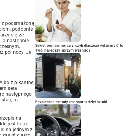
ić z podsmażoną
ściom, podobnie
jarzy się ze
, a następnie
Sekret promiennej cery, czyli dlaczego witamina C to
oczesnym,
Twój najlepszy sprzymierzeniec?
ez pół nocy. Ja
Albo z pikantnej
iem sera
 go następnego
stać, to
Bezpieczne metody transportu dzieł sztuki
przepis na
le jest to ok.
ie: na jednym z
: zawiń ciasto