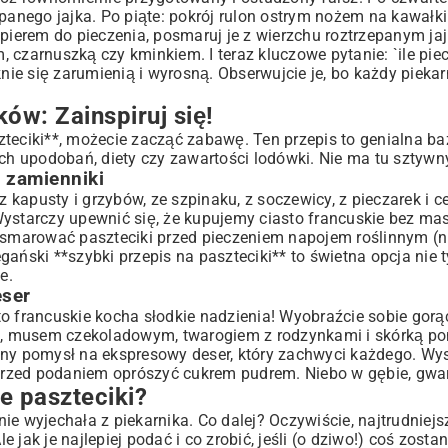
panego jajka. Po piąte: pokrój rulon ostrym nożem na kawałki
apierem do pieczenia, posmaruj je z wierzchu roztrzepanym jaj
czarnuszką czy kminkiem. I teraz kluczowe pytanie: `ile piec
nie się zarumienią i wyrosną. Obserwujcie je, bo każdy piekarn
ów: Zainspiruj się!
zteciki**, możecie zacząć zabawę. Ten przepis to genialna b
 upodobań, diety czy zawartości lodówki. Nie ma tu sztywny
e zamienniki
 kapusty i grzybów, ze szpinaku, z soczewicy, z pieczarek i ce
Wystarczy upewnić się, że kupujemy ciasto francuskie bez mas
posmarować paszteciki przed pieczeniem napojem roślinnym (
ański **szybki przepis na paszteciki** to świetna opcja nie 
e.
eser
o francuskie kocha słodkie nadzienia! Wyobraźcie sobie gorą
m, musem czekoladowym, twarogiem z rodzynkami i skórką 
lny pomysł na ekspresowy deser, który zachwyci każdego. Wy
a przed podaniem oprószyć cukrem pudrem. Niebo w gębie, gwa
e paszteciki?
e wyjechała z piekarnika. Co dalej? Oczywiście, najtrudniejs
jak je najlepiej podać i co zrobić, jeśli (o dziwo!) coś zostan