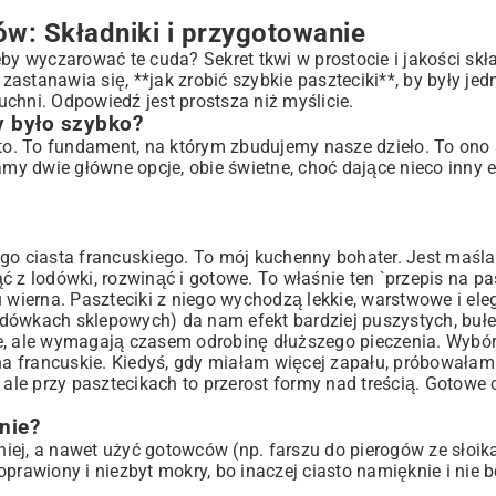
ów: Składniki i przygotowanie
by wyczarować te cuda? Sekret tkwi w prostocie i jakości skł
 zastanawia się, **jak zrobić szybkie paszteciki**, by były je
chni. Odpowiedź jest prostsza niż myślicie.
y było szybko?
sto. To fundament, na którym zbudujemy nasze dzieło. To ono 
amy dwie główne opcje, obie świetne, choć dające nieco inny 
ciasta francuskiego. To mój kuchenny bohater. Jest maślane
 z lodówki, rozwinąć i gotowe. To właśnie ten `przepis na pas
 wierna. Paszteciki z niego wychodzą lekkie, warstwowe i eleg
odówkach sklepowych) da nam efekt bardziej puszystych, bu
e, ale wymagają czasem odrobinę dłuższego pieczenia. Wybór
a francuskie. Kiedyś, gdy miałam więcej zapału, próbowałam
, ale przy pasztecikach to przerost formy nad treścią. Gotowe c
nie?
iej, a nawet użyć gotowców (np. farszu do pierogów ze słoi
prawiony i niezbyt mokry, bo inaczej ciasto namięknie i nie 