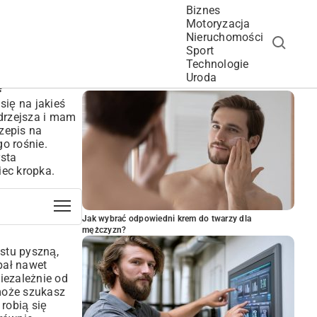
Biznes
Motoryzacja
Nieruchomości
Sport
Technologie
POPULARNE ARTYKUŁY
Uroda
e
się na jakieś
ądrzejsza i mam
rzepis na
go rośnie.
ysta
iec kropka.
Jak wybrać odpowiedni krem do twarzy dla
mężczyzn?
stu pyszną,
pał nawet
iezależnie od
 może szukasz
 robią się