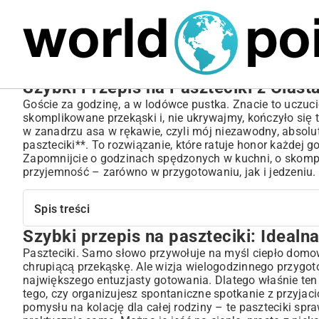
MARIUSZ ŁAMAGA
03.10.2025
SPORT
Szybki Przepis na Paszteciki z Cias
Goście za godzinę, a w lodówce pustka. Znacie to uczuci
skomplikowane przekąski i, nie ukrywajmy, kończyło się 
w zanadrzu asa w rękawie, czyli mój niezawodny, absolutn
paszteciki**. To rozwiązanie, które ratuje honor każdej 
Zapomnijcie o godzinach spędzonych w kuchni, o skomplik
przyjemność – zarówno w przygotowaniu, jak i jedzeniu.
Spis treści
Szybki przepis na paszteciki: Idealn
Szybki przepis na paszteciki: Idealna przekąska na każd
Dlaczego warto wybrać szybkie paszteciki?
Paszteciki. Samo słowo przywołuje na myśl ciepło domow
chrupiącą przekąskę. Ale wizja wielogodzinnego przygot
Oszczędność czasu w kuchni i prostota wykonania
największego entuzjasty gotowania. Dlatego właśnie ten 
Uniwersalność i różnorodność smaków nadzienia
tego, czy organizujesz spontaniczne spotkanie z przyjac
Sekret idealnych szybkich pasztecików: Składniki i przy
pomysłu na kolację dla całej rodziny – te paszteciki spra
Niezbędne składniki na ciasto: Co wybrać, aby było szybko?