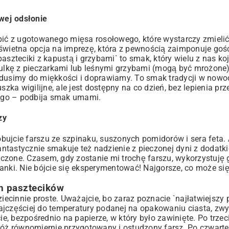
wej odsłonie
obić z ugotowanego mięsa rosołowego, które wystarczy zmiel
 świetna opcja na imprezę, która z pewnością zaimponuje go
 paszteciki z kapustą i grzybami` to smak, który wielu z nas ko
lkę z pieczarkami lub leśnymi grzybami (mogą być mrożone)
ć dusimy do miękkości i doprawiamy. To smak tradycji w now
szka wigilijne
, ale jest dostępny na co dzień, bez lepienia prz
ego – podbija smak umami.
zy
ujcie farszu ze szpinaku, suszonych pomidorów i sera feta. 
ntastycznie smakuje też nadzienie z pieczonej dyni z dodatk
czone. Czasem, gdy zostanie mi trochę farszu, wykorzystuję
anki
. Nie bójcie się eksperymentować! Najgorsze, co może się 
ch pasztecików
iecinnie proste. Uważajcie, bo zaraz poznacie `najłatwiejszy 
Najczęściej do temperatury podanej na opakowaniu ciasta, zwyk
ie, bezpośrednio na papierze, w który było zawinięte. Po trzec
łóż równomiernie przygotowany i ostudzony farsz. Po czwarte