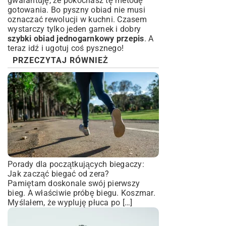
gwarantuję, że pokochasz tę metodę
gotowania. Bo pyszny obiad nie musi
oznaczać rewolucji w kuchni. Czasem
wystarczy tylko jeden garnek i dobry
szybki obiad jednogarnkowy przepis
. A
teraz idź i ugotuj coś pysznego!
PRZECZYTAJ RÓWNIEŻ
Porady dla początkujących biegaczy:
Jak zacząć biegać od zera?
Pamiętam doskonale swój pierwszy
bieg. A właściwie próbę biegu. Koszmar.
Myślałem, że wypluję płuca po […]