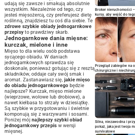
udają się zawsze i smakują absolutnie
wszystkim. Niezależnie od tego, czy
Broker nieruchomości – 
jesteś mięsożercą, czy preferujesz dietę
kursy, aby wejść do teg
roślinną, znajdziesz tu coś dla siebie. Te
zdrowe szybkie obiady jednogarnkowe
przepisy
to prawdziwy skarb.
Jednogarnkowe dania mięsne:
kurczak, mielone i inne
Mięso to dla wielu osób podstawa
sycącego obiadu. W daniach
jednogarnkowych sprawdza się
Przegląd zabiegów na 
doskonale, ponieważ gotując się z resztą
chirurgiczne i niechirur
składników, oddaje cały swój smak i
aromat. Zastanawiasz się,
jakie mięso
do obiadu jednogarnkowego
będzie
najlepsze? Kurczak, mięso mielone
(wieprzowe, wołowe lub drobiowe), a
nawet kiełbasa to strzały w dziesiątkę.
Są szybkie w przygotowaniu i świetnie
komponują się z warzywami i sosami.
Poniżej mój
najlepszy szybki obiad
Silna, niezawodna i pr
jednogarnkowy przepis
w wersji
pokaż, jaka jest twoja 
mięsnej.
survivalowe