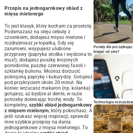
Przepis na jednogarnkowy obiad z
mięsa mielonego
To jest klasyk, który kocham za prostotę.
Podsmażasz na oleju cebulę z
czosnkiem, dodajesz mięso mielone i
rozdrabniasz je łopatką. Gdy się
Porady dla początkując
zarumieni, wsypujesz ulubione
biegać od zera?
przyprawy (papryka słodka i wędzona to
mus!), dodajesz puszkę krojonych
pomidorów, puszkę czerwonej fasoli i
szklankę bulionu. Możesz dorzucić
pokrojoną paprykę i kukurydzę. Gotujesz
pod przykryciem około 20 minut. Na
koniec wrzucasz makaron (np. kolanka) i
gotujesz, aż będzie al dente, w razie
potrzeby dolewając trochę wody. To
Technologie oszczędzan
kompletny,
szybki obiad jednogarnkowy
z mięsem mielonym
, który pokochasz. A
jeśli szukasz więcej inspiracji, sprawdź
inne
szybkie przepisy na dania
jednogarnkowe z mięsa mielonego
. To