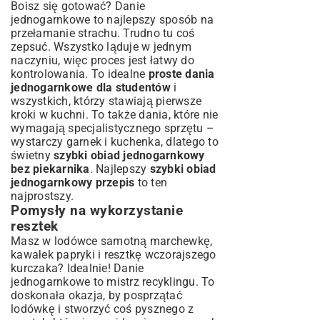
Boisz się gotować? Danie
jednogarnkowe to najlepszy sposób na
przełamanie strachu. Trudno tu coś
zepsuć. Wszystko ląduje w jednym
naczyniu, więc proces jest łatwy do
kontrolowania. To idealne
proste dania
jednogarnkowe dla studentów
i
wszystkich, którzy stawiają pierwsze
kroki w kuchni. To także dania, które nie
wymagają specjalistycznego sprzętu –
wystarczy garnek i kuchenka, dlatego to
świetny
szybki obiad jednogarnkowy
bez piekarnika
. Najlepszy
szybki obiad
jednogarnkowy przepis
to ten
najprostszy.
Pomysły na wykorzystanie
resztek
Masz w lodówce samotną marchewkę,
kawałek papryki i resztkę wczorajszego
kurczaka? Idealnie! Danie
jednogarnkowe to mistrz recyklingu. To
doskonała okazja, by posprzątać
lodówkę i stworzyć coś pysznego z