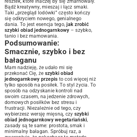
resztek, które inaczej by się zmarnowały.
Bądź kreatywny, mieszaj i łącz smaki.
Taki „przegląd lodówki” często kończy
się odkryciem nowego, genialnego
dania. To jest esencja tego,
jak zrobić
szybki obiad jednogarnkowy
– szybko,
tanio i bez marnowania.
Podsumowanie:
Smacznie, szybko i bez
bałaganu
Mam nadzieję, że udało mi się
przekonać Cię, że
szybki obiad
jednogarnkowy przepis
to coś więcej niż
tylko sposób na posiłek. To styl życia. To
sposób na odzyskanie kontroli nad
swoim czasem, na jedzenie zdrowych,
domowych posiłków bez stresu i
frustracji. Niezależnie od tego, czy
wybierzesz wersję mięsną, czy
szybki
obiad jednogarnkowy wegetariański
,
zasady są te same: prostota, smak i
minimalny bałagan. Spróbuj raz, a