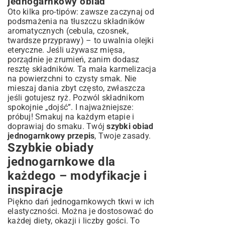
jednogarnkowy obiad
Oto kilka pro-tipów: zawsze zaczynaj od
podsmażenia na tłuszczu składników
aromatycznych (cebula, czosnek,
twardsze przyprawy) – to uwalnia olejki
eteryczne. Jeśli używasz mięsa,
porządnie je zrumień, zanim dodasz
resztę składników. Ta mała karmelizacja
na powierzchni to czysty smak. Nie
mieszaj dania zbyt często, zwłaszcza
jeśli gotujesz ryż. Pozwól składnikom
spokojnie „dojść”. I najważniejsze:
próbuj! Smakuj na każdym etapie i
doprawiaj do smaku. Twój
szybki obiad
jednogarnkowy przepis
, Twoje zasady.
Szybkie obiady
jednogarnkowe dla
każdego – modyfikacje i
inspiracje
Piękno dań jednogarnkowych tkwi w ich
elastyczności. Można je dostosować do
każdej diety, okazji i liczby gości. To