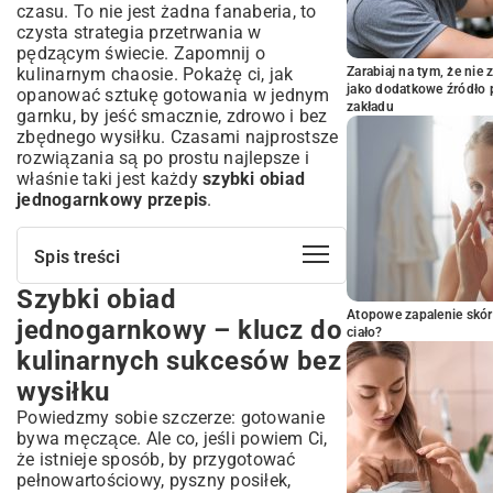
czasu. To nie jest żadna fanaberia, to
czysta strategia przetrwania w
pędzącym świecie. Zapomnij o
kulinarnym chaosie. Pokażę ci, jak
Zarabiaj na tym, że ni
jako dodatkowe źródło 
opanować sztukę gotowania w jednym
zakładu
garnku, by jeść smacznie, zdrowo i bez
zbędnego wysiłku. Czasami najprostsze
rozwiązania są po prostu najlepsze i
właśnie taki jest każdy
szybki obiad
jednogarnkowy przepis
.
Spis treści
Szybki obiad
Szybki obiad jednogarnkowy – klucz do
kulinarnych sukcesów bez wysiłku
Atopowe zapalenie skór
jednogarnkowy – klucz do
ciało?
Dlaczego warto wybrać dania
kulinarnych sukcesów bez
jednogarnkowe?
wysiłku
Oszczędność czasu i sprzątania w kuchni
Podstawy szybkiego obiadu
Powiedzmy sobie szczerze: gotowanie
jednogarnkowego: składniki i
bywa męczące. Ale co, jeśli powiem Ci,
przygotowanie
że istnieje sposób, by przygotować
pełnowartościowy, pyszny posiłek,
Niezbędne produkty zawsze pod ręką