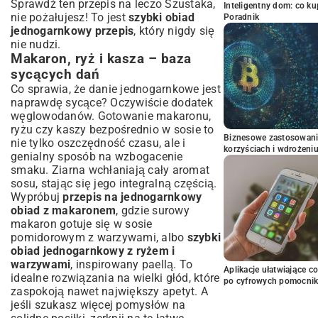
Sprawdź ten
przepis na leczo Szustaka
,
Inteligentny dom: co k
nie pożałujesz! To jest
szybki obiad
Poradnik
jednogarnkowy przepis
, który nigdy się
nie nudzi.
Makaron, ryż i kasza – baza
sycących dań
Co sprawia, że danie jednogarnkowe jest
naprawdę sycące? Oczywiście dodatek
węglowodanów. Gotowanie makaronu,
ryżu czy kaszy bezpośrednio w sosie to
Biznesowe zastosowani
nie tylko oszczędność czasu, ale i
korzyściach i wdrożeni
genialny sposób na wzbogacenie
smaku. Ziarna wchłaniają cały aromat
sosu, stając się jego integralną częścią.
Wypróbuj
przepis na jednogarnkowy
obiad z makaronem
, gdzie surowy
makaron gotuje się w sosie
pomidorowym z warzywami, albo
szybki
obiad jednogarnkowy z ryżem i
warzywami
, inspirowany paellą. To
Aplikacje ułatwiające c
idealne rozwiązania na wielki głód, które
po cyfrowych pomocni
zaspokoją nawet największy apetyt. A
jeśli szukasz więcej pomysłów na