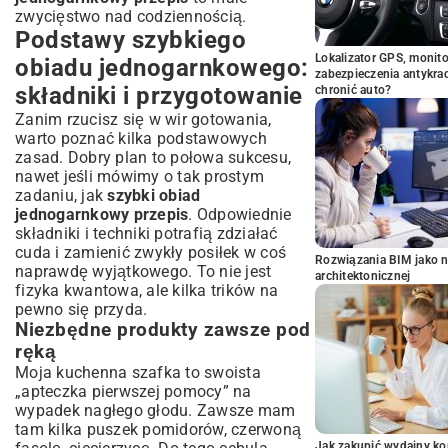
zwycięstwo nad codziennością.
Podstawy szybkiego
Lokalizator GPS, monito
obiadu jednogarnkowego:
zabezpieczenia antykra
składniki i przygotowanie
chronić auto?
Zanim rzucisz się w wir gotowania,
warto poznać kilka podstawowych
zasad. Dobry plan to połowa sukcesu,
nawet jeśli mówimy o tak prostym
zadaniu, jak
szybki obiad
jednogarnkowy przepis
. Odpowiednie
składniki i techniki potrafią zdziałać
cuda i zamienić zwykły posiłek w coś
Rozwiązania BIM jako n
naprawdę wyjątkowego. To nie jest
architektonicznej
fizyka kwantowa, ale kilka trików na
pewno się przyda.
Niezbędne produkty zawsze pod
ręką
Moja kuchenna szafka to swoista
„apteczka pierwszej pomocy” na
wypadek nagłego głodu. Zawsze mam
tam kilka puszek pomidorów, czerwoną
Jak zakupić wydajny ko