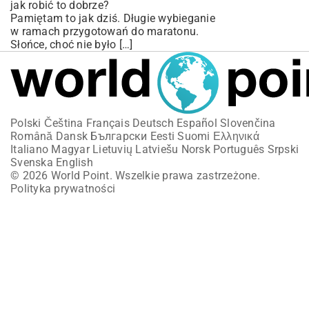
jak robić to dobrze?
Pamiętam to jak dziś. Długie wybieganie
w ramach przygotowań do maratonu.
Słońce, choć nie było […]
Polski
Čeština
Français
Deutsch
Español
Slovenčina
Română
Dansk
Български
Eesti
Suomi
Ελληνικά
Italiano
Magyar
Lietuvių
Latviešu
Norsk
Português
Srpski
Svenska
English
© 2026 World Point. Wszelkie prawa zastrzeżone.
Polityka prywatności