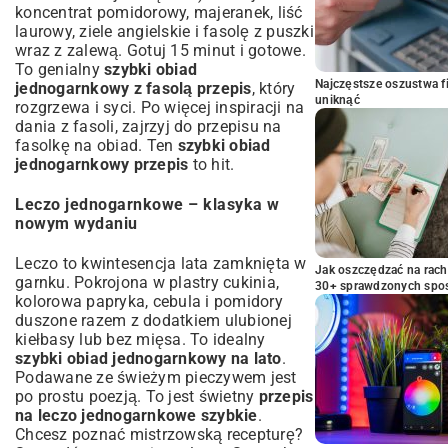
koncentrat pomidorowy, majeranek, liść
laurowy, ziele angielskie i fasolę z puszki
wraz z zalewą. Gotuj 15 minut i gotowe.
To genialny
szybki obiad
Najczęstsze oszustwa f
jednogarnkowy z fasolą przepis
, który
uniknąć
rozgrzewa i syci. Po więcej inspiracji na
dania z fasoli, zajrzyj do
przepisu na
fasolkę na obiad
. Ten
szybki obiad
jednogarnkowy przepis
to hit.
Leczo jednogarnkowe – klasyka w
nowym wydaniu
Leczo to kwintesencja lata zamknięta w
Jak oszczędzać na rac
garnku. Pokrojona w plastry cukinia,
30+ sprawdzonych sp
kolorowa papryka, cebula i pomidory
duszone razem z dodatkiem ulubionej
kiełbasy lub bez mięsa. To idealny
szybki obiad jednogarnkowy na lato
.
Podawane ze świeżym pieczywem jest
po prostu poezją. To jest świetny
przepis
na leczo jednogarnkowe szybkie
.
Chcesz poznać mistrzowską recepturę?