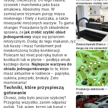
fasolę, ciecierzycę. Do tego cebula,
stosunkowo niskiej cen
czosnek i marchewka jako baza
smakowa. Absolutny mus. W
zamrażarce trzymam porcję mięsa
mielonego i filety z kurczaka, a także
mieszanki mrożonych warzyw. To game
changer. Posiadanie tych składników
sprawia, że
jak zrobić szybki obiad
jednogarnkowy
staje się pytaniem
retorycznym. Dodaj do tego makaron, ryż
Zlewozmywaki Blanco – 
lub kaszę i masz fundament pod
mogą się nie sprawdzić
nieskończoną liczbę kombinacji.
Polecam też mieć pod ręką bulion w
kostkach lub w płynie – podbija smak
każdego dania.
Najlepsze warzywa do
obiadu jednogarnkowego
to te, które
masz aktualnie w lodówce – papryka,
cukinia, pieczarki, brokuły. Zero
marnowania!
Techniki, które przyspieszą
Produkcja elektroniki – 
gotowanie
2026
Chcesz, żeby było jeszcze szybciej?
Przygotuj wszystko, zanim odpalisz
palnik. Tak, wiem, brzmi jak banał z