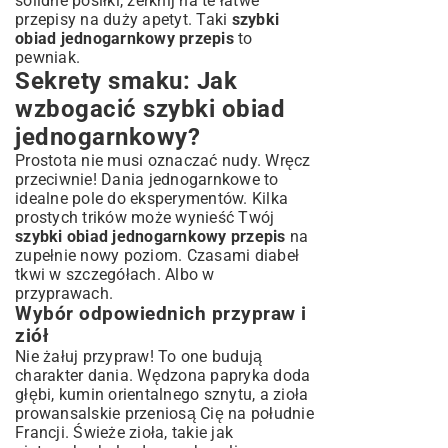
solidne posiłki, zerknij na te
łatwe
przepisy na duży apetyt
. Taki
szybki
obiad jednogarnkowy przepis
to
pewniak.
Sekrety smaku: Jak
wzbogacić szybki obiad
jednogarnkowy?
Prostota nie musi oznaczać nudy. Wręcz
przeciwnie! Dania jednogarnkowe to
idealne pole do eksperymentów. Kilka
prostych trików może wynieść Twój
szybki obiad jednogarnkowy przepis
na
zupełnie nowy poziom. Czasami diabeł
tkwi w szczegółach. Albo w
przyprawach.
Wybór odpowiednich przypraw i
ziół
Nie żałuj przypraw! To one budują
charakter dania. Wędzona papryka doda
głębi, kumin orientalnego sznytu, a zioła
prowansalskie przeniosą Cię na południe
Francji. Świeże zioła, takie jak