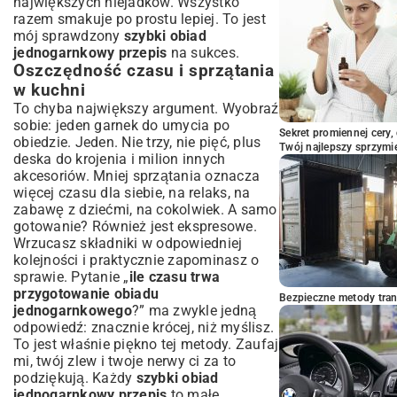
największych niejadków. Wszystko
bałaganu
razem smakuje po prostu lepiej. To jest
mój sprawdzony
szybki obiad
jednogarnkowy przepis
na sukces.
Oszczędność czasu i sprzątania
w kuchni
To chyba największy argument. Wyobraź
sobie: jeden garnek do umycia po
Sekret promiennej cery,
obiedzie. Jeden. Nie trzy, nie pięć, plus
Twój najlepszy sprzymi
deska do krojenia i milion innych
akcesoriów. Mniej sprzątania oznacza
więcej czasu dla siebie, na relaks, na
zabawę z dziećmi, na cokolwiek. A samo
gotowanie? Również jest ekspresowe.
Wrzucasz składniki w odpowiedniej
kolejności i praktycznie zapominasz o
sprawie. Pytanie „
ile czasu trwa
przygotowanie obiadu
Bezpieczne metody trans
jednogarnkowego
?” ma zwykle jedną
odpowiedź: znacznie krócej, niż myślisz.
To jest właśnie piękno tej metody. Zaufaj
mi, twój zlew i twoje nerwy ci za to
podziękują. Każdy
szybki obiad
jednogarnkowy przepis
to małe