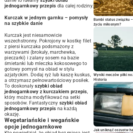
danie to idealny
szybki obiad
jednogarnkowy przepis
dla całej rodziny.
Kurczak w jednym garnku – pomysły
Bambi status związku 
na szybkie danie
życiu miłosnym?
Kurczak jest niesamowicie
wszechstronny. Pokrojony w kostkę filet
z piersi kurczaka podsmażony z
warzywami (brokuły, marchewka,
pieczarki) i zalany sosem na bazie
śmietanki lub mleczka kokosowego to
gotowy pomysł na obiad w stylu
azjatyckim. Dodaj ryż lub kaszę kuskus,
Wyniki meczów piłki noż
Historia
a otrzymasz pełnowartościowy posiłek.
To doskonały
szybki obiad
jednogarnkowy z kurczakiem przepis
,
który można modyfikować na setki
sposobów. Fantastyczny
szybki obiad
jednogarnkowy przepis
na każdą
okazję.
Wegetariańskie i wegańskie
opcje jednogarnkowe
Jak uniknąć oszustw h
Kto powiedział, że obiad bez mięsa jest