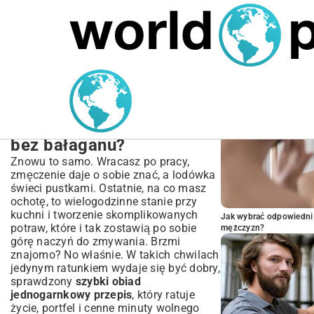
MARIUSZ ŁAMAGA
05.10.2025
SPORT
POPULARNE A
Szybki obiad
jednogarnkowy przepis |
Jak gotować smacznie i
bez bałaganu?
Znowu to samo. Wracasz po pracy,
zmęczenie daje o sobie znać, a lodówka
świeci pustkami. Ostatnie, na co masz
ochotę, to wielogodzinne stanie przy
kuchni i tworzenie skomplikowanych
Jak wybrać odpowiedni 
potraw, które i tak zostawią po sobie
mężczyzn?
górę naczyń do zmywania. Brzmi
znajomo? No właśnie. W takich chwilach
jedynym ratunkiem wydaje się być dobry,
sprawdzony
szybki obiad
jednogarnkowy przepis
, który ratuje
życie, portfel i cenne minuty wolnego