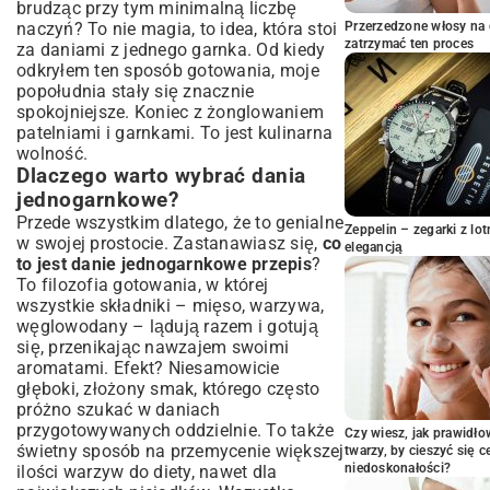
brudząc przy tym minimalną liczbę
Techniki, które przyspieszą gotowanie
naczyń? To nie magia, to idea, która stoi
Przerzedzone włosy na 
Najlepsze przepisy na szybkie obiady
zatrzymać ten proces
za daniami z jednego garnka. Od kiedy
jednogarnkowe
odkryłem ten sposób gotowania, moje
Jednogarnkowe dania mięsne: kurczak,
popołudnia stały się znacznie
mielone i inne
spokojniejsze. Koniec z żonglowaniem
Wegetariańskie i wegańskie opcje
patelniami i garnkami. To jest kulinarna
jednogarnkowe
wolność.
Dlaczego warto wybrać dania
Makaron, ryż i kasza – baza sycących dań
jednogarnkowe?
Sekrety smaku: Jak wzbogacić szybki
obiad jednogarnkowy?
Przede wszystkim dlatego, że to genialne
Zeppelin – zegarki z l
w swojej prostocie. Zastanawiasz się,
co
Wybór odpowiednich przypraw i ziół
elegancją
to jest danie jednogarnkowe przepis
?
Dodatki, które odmienią Twoje danie
To filozofia gotowania, w której
Porady szefa kuchni na idealny
wszystkie składniki – mięso, warzywa,
jednogarnkowy obiad
węglowodany – lądują razem i gotują
Szybkie obiady jednogarnkowe dla
się, przenikając nawzajem swoimi
każdego – modyfikacje i inspiracje
aromatami. Efekt? Niesamowicie
głęboki, złożony smak, którego często
Dania jednogarnkowe dla dwojga
próżno szukać w daniach
Proste przepisy dla początkujących
przygotowywanych oddzielnie. To także
kucharzy
Czy wiesz, jak prawidł
świetny sposób na przemycenie większej
twarzy, by cieszyć się 
Pomysły na wykorzystanie resztek
niedoskonałości?
ilości warzyw do diety, nawet dla
Podsumowanie: Smacznie, szybko i bez