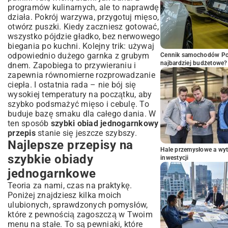
programów kulinarnych, ale to naprawdę
działa. Pokrój warzywa, przygotuj mięso,
otwórz puszki. Kiedy zaczniesz gotować,
wszystko pójdzie gładko, bez nerwowego
biegania po kuchni. Kolejny trik: używaj
odpowiednio dużego garnka z grubym
Cennik samochodów Por
najbardziej budżetowe?
dnem. Zapobiega to przywieraniu i
zapewnia równomierne rozprowadzanie
ciepła. I ostatnia rada – nie bój się
wysokiej temperatury na początku, aby
szybko podsmażyć mięso i cebulę. To
buduje bazę smaku dla całego dania. W
ten sposób
szybki obiad jednogarnkowy
przepis
stanie się jeszcze szybszy.
Najlepsze przepisy na
Hale przemysłowe a wyt
szybkie obiady
inwestycji
jednogarnkowe
Teoria za nami, czas na praktykę.
Poniżej znajdziesz kilka moich
ulubionych, sprawdzonych pomysłów,
które z pewnością zagoszczą w Twoim
menu na stałe. To są pewniaki, które