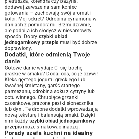
pietruszka, kolendra czy bazylia,
dodawaj zawsze na sam koniec
gotowania – zachowają swój aromat i
kolor. Mój sekret? Odrobina cynamonu w
daniach z pomidorami. Brzmi dziwnie,
ale podbija ich słodycz w niesamowity
sposób. Dobry
szybki obiad
jednogarnkowy przepis
musi być dobrze
doprawiony.
Dodatki, które odmienią Twoje
danie
Gotowe danie wydaje Ci się trochę
płaskie w smaku? Dodaj coś, co je ożywi!
Kleks gęstego jogurtu greckiego lub
kwaśnej śmietany, garść startego
parmezanu, odrobina soku z cytryny lub
octu winnego. Chrupiące grzanki
czosnkowe, prażone pestki słonecznika
lub dyni. Te drobne dodatki wprowadzają
nową teksturę i balansują smaki. Dzięki
nim każdy
szybki obiad jednogarnkowy
przepis
może smakować inaczej.
Porady szefa kuchni na idealny