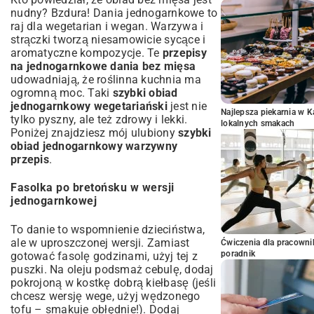
nudny? Bzdura! Dania jednogarnkowe to
raj dla wegetarian i wegan. Warzywa i
strączki tworzą niesamowicie sycące i
aromatyczne kompozycje. Te
przepisy
na jednogarnkowe dania bez mięsa
udowadniają, że roślinna kuchnia ma
ogromną moc. Taki
szybki obiad
jednogarnkowy wegetariański
jest nie
Najlepsza piekarnia w 
tylko pyszny, ale też zdrowy i lekki.
lokalnych smakach
Poniżej znajdziesz mój ulubiony
szybki
obiad jednogarnkowy warzywny
przepis
.
Fasolka po bretońsku w wersji
jednogarnkowej
To danie to wspomnienie dzieciństwa,
ale w uproszczonej wersji. Zamiast
Ćwiczenia dla pracown
poradnik
gotować fasolę godzinami, użyj tej z
puszki. Na oleju podsmaż cebulę, dodaj
pokrojoną w kostkę dobrą kiełbasę (jeśli
chcesz wersję wege, użyj wędzonego
tofu – smakuje obłędnie!). Dodaj