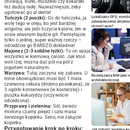
chowają. Rurki, muszelki czy kokardki
też dadzą radę. Najważniejsze, żeby
ugotować go al dente!
Lokalizator GPS, monito
Tuńczyk (2 puszki):
Co do tuńczyka, ja
zabezpieczenia antykra
wolę tego w oleju, bo jest bardziej
chronić auto?
wilgotny, ale jeśli liczycie kalorie, ten w
sosie własnym będzie git. Pamiętajcie
tylko o jednej, super ważnej rzeczy –
odcedźcie go BARDZO dokładnie!
Majonez (2-3 solidne łyżki):
To on spaja
wszystko w kremową całość. Jak ktoś
woli lżej, można dać pół na pół z
jogurtem naturalnym.
Warzywa:
Tutaj zaczyna się zabawa. U
Rozwiązania BIM jako n
mnie obowiązkowo musi być 1 mała
architektonicznej
czerwona cebula (drobno posiekana), ze
3 ogórki konserwowe (w kosteczkę) i
puszka kukurydzy (oczywiście
odcedzona).
Przyprawy i zielenina:
Sól, świeżo
mielony czarny pieprz i cała masa
świeżego koperku. Serio, nie żałujcie
koperku.
Przygotowanie krok po kroku:
Jak zakupić wydajny ko