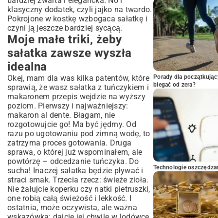
bardziej zwarta i elegancka. No i
klasyczny dodatek, czyli jajko na twardo.
Pokrojone w kostkę wzbogaca sałatkę i
czyni ją jeszcze bardziej sycącą.
Moje małe triki, żeby
sałatka zawsze wyszła
idealna
Okej, mam dla was kilka patentów, które
Porady dla początkując
biegać od zera?
sprawią, że wasz sałatka z tuńczykiem i
makaronem przepis wejdzie na wyższy
poziom. Pierwszy i najważniejszy:
makaron al dente. Błagam, nie
rozgotowujcie go! Ma być jędrny. Od
razu po ugotowaniu pod zimną wodę, to
zatrzyma proces gotowania. Druga
sprawa, o której już wspominałem, ale
powtórzę – odcedzanie tuńczyka. Do
Technologie oszczędzan
sucha! Inaczej sałatka będzie pływać i
straci smak. Trzecia rzecz: świeże zioła.
Nie żałujcie koperku czy natki pietruszki,
one robią całą świeżość i lekkość. I
ostatnia, może oczywista, ale ważna
wskazówka: dajcie jej chwilę w lodówce.