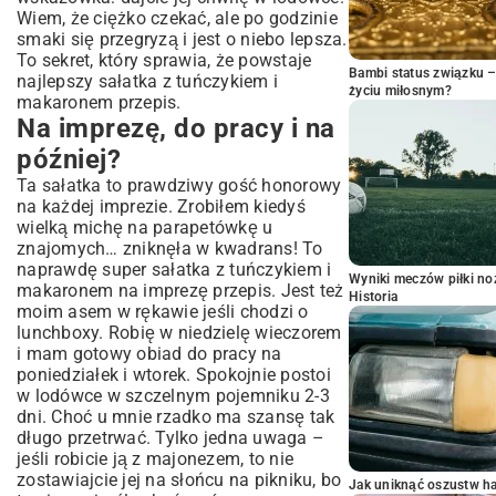
Wiem, że ciężko czekać, ale po godzinie
smaki się przegryzą i jest o niebo lepsza.
To sekret, który sprawia, że powstaje
Bambi status związku 
najlepszy sałatka z tuńczykiem i
życiu miłosnym?
makaronem przepis.
Na imprezę, do pracy i na
później?
Ta sałatka to prawdziwy gość honorowy
na każdej imprezie. Zrobiłem kiedyś
wielką michę na parapetówkę u
znajomych… zniknęła w kwadrans! To
naprawdę super sałatka z tuńczykiem i
Wyniki meczów piłki noż
makaronem na imprezę przepis. Jest też
Historia
moim asem w rękawie jeśli chodzi o
lunchboxy. Robię w niedzielę wieczorem
i mam gotowy obiad do pracy na
poniedziałek i wtorek. Spokojnie postoi
w lodówce w szczelnym pojemniku 2-3
dni. Choć u mnie rzadko ma szansę tak
długo przetrwać. Tylko jedna uwaga –
jeśli robicie ją z majonezem, to nie
zostawiajcie jej na słońcu na pikniku, bo
Jak uniknąć oszustw h