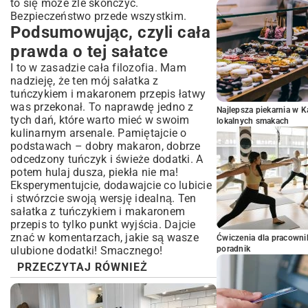
to się może źle skończyć.
Bezpieczeństwo przede wszystkim.
Podsumowując, czyli cała
prawda o tej sałatce
I to w zasadzie cała filozofia. Mam
nadzieję, że ten mój sałatka z
tuńczykiem i makaronem przepis łatwy
was przekonał. To naprawdę jedno z
Najlepsza piekarnia w 
tych dań, które warto mieć w swoim
lokalnych smakach
kulinarnym arsenale. Pamiętajcie o
podstawach – dobry makaron, dobrze
odcedzony tuńczyk i świeże dodatki. A
potem hulaj dusza, piekła nie ma!
Eksperymentujcie, dodawajcie co lubicie
i stwórzcie swoją wersję idealną. Ten
sałatka z tuńczykiem i makaronem
przepis to tylko punkt wyjścia. Dajcie
znać w komentarzach, jakie są wasze
Ćwiczenia dla pracown
ulubione dodatki! Smacznego!
poradnik
PRZECZYTAJ RÓWNIEŻ