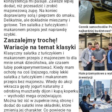
konsystencja mi pasuje. Zawsze lepiej
dodać, niż przesadzić i zrobić
majonezową zupę. Na koniec
doprawiamy solą i pieprzem do smaku.
Delikatnie, ale dokładnie mieszamy i
gotowe. Ten sałatka z tuńczykiem i
Cennik samochodów Por
makaronem przepis jest naprawdę
najbardziej budżetowe?
szybki.
Zaszalejmy trochę!
Wariacje na temat klasyki
Klasyczny sałatka z tuńczykiem i
makaronem przepis z majonezem to dla
mnie smak dzieciństwa, ale czasem
lubię poeksperymentować. Kiedy mam
ochotę na coś lżejszego, robię lekki
Hale przemysłowe a wyt
sałatka z tuńczykiem i makaronem
inwestycji
przepis bez majonezu. Wtedy do akcji
wkracza gęsty jogurt naturalny z
odrobiną musztardy dijon i kupą koperku
– wychodzi mega orzeźwiająco.
Można też iść w zupełnie inną stronę i
dodać do sałatki inne składniki, które
zmienią jej charakter. Co powiecie na