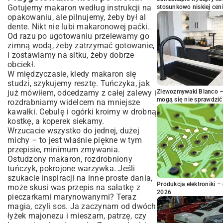
Gotujemy makaron według instrukcji na
stosunkowo niskiej cen
opakowaniu, ale pilnujemy, żeby był al
dente. Nikt nie lubi makaronowej paćki.
Od razu po ugotowaniu przelewamy go
zimną wodą, żeby zatrzymać gotowanie,
i zostawiamy na sitku, żeby dobrze
obciekł.
W międzyczasie, kiedy makaron się
studzi, szykujemy resztę. Tuńczyka, jak
już mówiłem, odcedzamy z całej zalewy i
Zlewozmywaki Blanco – 
mogą się nie sprawdzić
rozdrabniamy widelcem na mniejsze
kawałki. Cebulę i ogórki kroimy w drobną
kostkę, a koperek siekamy.
Wrzucacie wszystko do jednej, dużej
michy – to jest właśnie piękne w tym
przepisie, minimum zmywania.
Ostudzony makaron, rozdrobniony
tuńczyk, pokrojone warzywka. Jeśli
szukacie inspiracji na inne proste dania,
Produkcja elektroniki – 
może skusi was
przepis na sałatkę z
2026
pieczarkami marynowanymi
? Teraz
magia, czyli sos. Ja zaczynam od dwóch
łyżek majonezu i mieszam, patrzę, czy