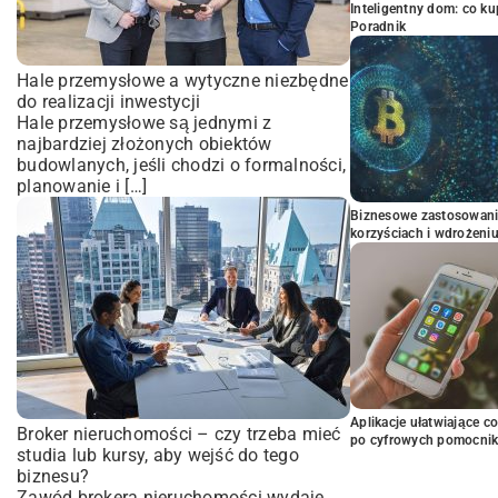
Inteligentny dom: co k
Poradnik
Hale przemysłowe a wytyczne niezbędne
do realizacji inwestycji
Hale przemysłowe są jednymi z
najbardziej złożonych obiektów
budowlanych, jeśli chodzi o formalności,
planowanie i […]
Biznesowe zastosowani
korzyściach i wdrożeni
Aplikacje ułatwiające c
Broker nieruchomości – czy trzeba mieć
po cyfrowych pomocni
studia lub kursy, aby wejść do tego
biznesu?
Zawód brokera nieruchomości wydaje