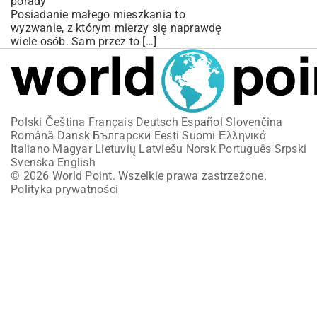
porady
Posiadanie małego mieszkania to
wyzwanie, z którym mierzy się naprawdę
wiele osób. Sam przez to […]
Polski
Čeština
Français
Deutsch
Español
Slovenčina
Română
Dansk
Български
Eesti
Suomi
Ελληνικά
Italiano
Magyar
Lietuvių
Latviešu
Norsk
Português
Srpski
Svenska
English
© 2026 World Point. Wszelkie prawa zastrzeżone.
Polityka prywatności