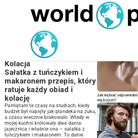
MARIUSZ ŁAMAGA
27.09.2025
NIERUCHOMOŚCI
POPULARNE A
Sałatka z tuńczykiem i
makaronem przepis:
Szybki Obiad i Lekka
Kolacja
Sałatka z tuńczykiem i
makaronem przepis, który
ratuje każdy obiad i
Jak wybrać odpowiedni 
kolację
mężczyzn?
Pamiętam te czasy na studiach, kiedy
budżet był napięty jak plandeka na żuku,
a czasu wiecznie brakowało. Wtedy w
mojej kuchni królowały dwa dania:
jajecznica i właśnie ona – sałatka z
tuńczykiem i makaronem. To danie