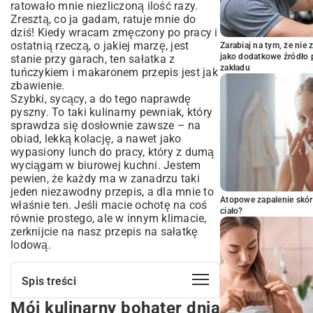
ratowało mnie niezliczoną ilość razy.
Zresztą, co ja gadam, ratuje mnie do
dziś! Kiedy wracam zmęczony po pracy i
ostatnią rzeczą, o jakiej marzę, jest
Zarabiaj na tym, że ni
jako dodatkowe źródło 
stanie przy garach, ten sałatka z
zakładu
tuńczykiem i makaronem przepis jest jak
zbawienie.
Szybki, sycący, a do tego naprawdę
pyszny. To taki kulinarny pewniak, który
sprawdza się dosłownie zawsze – na
obiad, lekką kolację, a nawet jako
wypasiony lunch do pracy, który z dumą
wyciągam w biurowej kuchni. Jestem
pewien, że każdy ma w zanadrzu taki
jeden niezawodny przepis, a dla mnie to
Atopowe zapalenie skór
właśnie ten. Jeśli macie ochotę na coś
ciało?
równie prostego, ale w innym klimacie,
zerknijcie na nasz
przepis na sałatkę
lodową
.
Spis treści
Mój kulinarny bohater dnia
Mój kulinarny bohater dnia codziennego