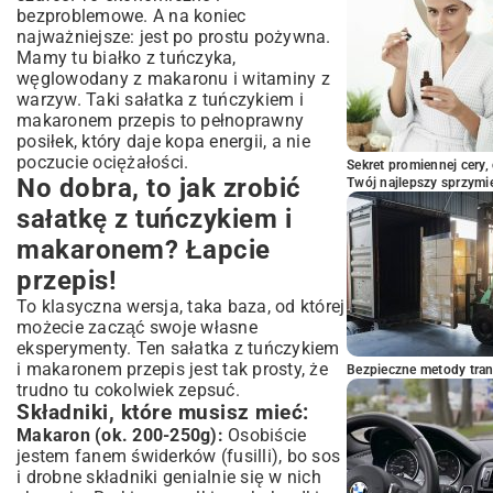
bezproblemowe. A na koniec
najważniejsze: jest po prostu pożywna.
Mamy tu białko z tuńczyka,
węglowodany z makaronu i witaminy z
warzyw. Taki sałatka z tuńczykiem i
makaronem przepis to pełnoprawny
posiłek, który daje kopa energii, a nie
poczucie ociężałości.
Sekret promiennej cery,
No dobra, to jak zrobić
Twój najlepszy sprzymi
sałatkę z tuńczykiem i
makaronem? Łapcie
przepis!
To klasyczna wersja, taka baza, od której
możecie zacząć swoje własne
eksperymenty. Ten sałatka z tuńczykiem
i makaronem przepis jest tak prosty, że
Bezpieczne metody trans
trudno tu cokolwiek zepsuć.
Składniki, które musisz mieć:
Makaron (ok. 200-250g):
Osobiście
jestem fanem świderków (fusilli), bo sos
i drobne składniki genialnie się w nich