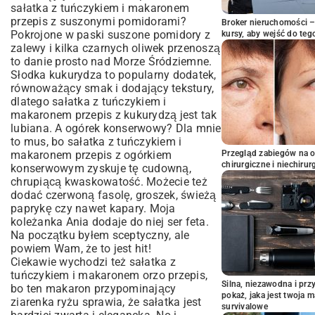
sałatka z tuńczykiem i makaronem
przepis z suszonymi pomidorami?
Broker nieruchomości – 
Pokrojone w paski suszone pomidory z
kursy, aby wejść do teg
zalewy i kilka czarnych oliwek przenoszą
to danie prosto nad Morze Śródziemne.
Słodka kukurydza to popularny dodatek,
równoważący smak i dodający tekstury,
dlatego sałatka z tuńczykiem i
makaronem przepis z kukurydzą jest tak
lubiana. A ogórek konserwowy? Dla mnie
to mus, bo sałatka z tuńczykiem i
makaronem przepis z ogórkiem
Przegląd zabiegów na 
chirurgiczne i niechirur
konserwowym zyskuje tę cudowną,
chrupiącą kwaskowatość. Możecie też
dodać czerwoną fasolę, groszek, świeżą
paprykę czy nawet kapary. Moja
koleżanka Ania dodaje do niej ser feta.
Na początku byłem sceptyczny, ale
powiem Wam, że to jest hit!
Ciekawie wychodzi też sałatka z
tuńczykiem i makaronem orzo przepis,
Silna, niezawodna i pr
bo ten makaron przypominający
pokaż, jaka jest twoja 
ziarenka ryżu sprawia, że sałatka jest
survivalowe