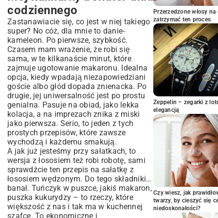
No dobra, to jak zrobić sałatkę z
codziennego
Przerzedzone włosy na 
tuńczykiem i makaronem? Łapcie
zatrzymać ten proces
Zastanawiacie się, co jest w niej takiego
przepis!
super? No cóż, dla mnie to danie-
Składniki, które musisz mieć:
kameleon. Po pierwsze, szybkość.
Przygotowanie krok po kroku:
Czasem mam wrażenie, że robi się
sama, w te kilkanaście minut, które
Zaszalejmy trochę! Wariacje na temat
zajmuje ugotowanie makaronu. Idealna
klasyki
opcja, kiedy wpadają niezapowiedziani
Moje małe triki, żeby sałatka zawsze
goście albo głód dopada znienacka. Po
wyszła idealna
drugie, jej uniwersalność jest po prostu
Na imprezę, do pracy i na później?
Zeppelin – zegarki z l
genialna. Pasuje na obiad, jako lekka
elegancją
kolacja, a na imprezach znika z miski
Podsumowując, czyli cała prawda o tej
jako pierwsza. Serio, to jeden z tych
sałatce
prostych przepisów, które zawsze
wychodzą i każdemu smakują.
A jak już jesteśmy przy sałatkach, to
wersja z łososiem też robi robotę, sami
sprawdźcie ten
przepis na sałatkę z
łososiem wędzonym
. Do tego składniki…
banał. Tuńczyk w puszce, jakiś makaron,
Czy wiesz, jak prawidł
puszka kukurydzy – to rzeczy, które
twarzy, by cieszyć się 
większość z nas i tak ma w kuchennej
niedoskonałości?
szafce. To ekonomiczne i