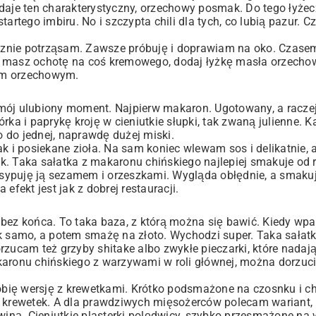
adaje ten charakterystyczny, orzechowy posmak. Do tego łyżec
tartego imbiru. No i szczypta chili dla tych, co lubią pazur. 
cznie potrząsam. Zawsze próbuję i doprawiam na oko. Czasem
li masz ochotę na coś kremowego, dodaj łyżkę masła orzecho
em orzechowym.
mój ulubiony moment. Najpierw makaron. Ugotowany, a raczej
a i paprykę kroję w cieniutkie słupki, tak zwaną julienne. 
 do jednej, naprawdę dużej miski.
k i posiekane zioła. Na sam koniec wlewam sos i delikatnie, 
. Taka sałatka z makaronu chińskiego najlepiej smakuje od r
ypuję ją sezamem i orzeszkami. Wygląda obłędnie, a smakuje
efekt jest jak z dobrej restauracji.
 bez końca. To taka baza, z którą można się bawić. Kiedy wp
ak samo, a potem smażę na złoto. Wychodzi super. Taka sała
zucam też grzyby shitake albo zwykłe pieczarki, które nadają
akaronu chińskiego z warzywami w roli głównej, można dorzu
ię wersję z krewetkami. Krótko podsmażone na czosnku i chi
i krewetek. A dla prawdziwych mięsożerców polecam wariant, 
iną. Cieniutkie plasterki polędwicy, szybko przesmażone na