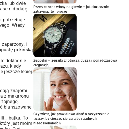
zka lub dwie
Przerzedzone włosy na głowie – jak skutecznie
Czasem dodaję
zatrzymać ten proces
 potrzebuje
wego. Wtedy
 zaparzony, i
Kapustę pekińską
ale dokładnie
Zeppelin – zegarki z lotniczą duszą i ponadczasową
elegancją
azu, kiedy
 jeszcze lepiej.
adają znajomi
tka z makaronu
 fajnego,
cić blanszowane
Czy wiesz, jak prawidłowo dbać o oczyszczanie
li… bajka. To
twarzy, by cieszyć się cerą bez żadnych
który jest moim
niedoskonałości?
 woku. Coś