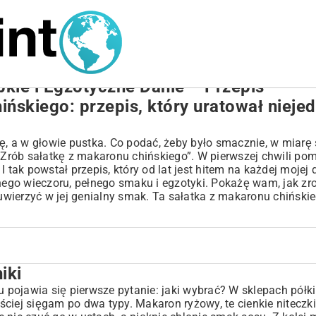
kie i Egzotyczne Danie – Przepis
ińskiego: przepis, który uratował nieje
 a w głowie pustka. Co podać, żeby było smacznie, w miarę 
rób sałatkę z makaronu chińskiego”. W pierwszej chwili pom
tak powstał przepis, który od lat jest hitem na każdej moje
nego wieczoru, pełnego smaku i egzotyki. Pokażę wam, jak zro
 uwierzyć w jej genialny smak. Ta sałatka z makaronu chińskie
iki
 kurczakiem
u pojawia się pierwsze pytanie: jaki wybrać? W sklepach półki
iej sięgam po dwa typy. Makaron ryżowy, te cienkie niteczki,