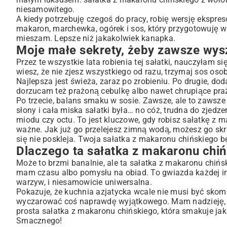
niesamowitego.
A kiedy potrzebuję czegoś do pracy, robię wersję ekspr
makaron, marchewka, ogórek i sos, który przygotowuję 
mieszam. Lepsze niż jakakolwiek kanapka.
Moje małe sekrety, żeby zawsze wysz
Przez te wszystkie lata robienia tej sałatki, nauczyłam s
wiesz, że nie zjesz wszystkiego od razu, trzymaj sos os
Najlepsza jest świeża, zaraz po zrobieniu. Po drugie, dod
dorzucam też prażoną cebulkę albo nawet chrupiące pra
Po trzecie, balans smaku w sosie. Zawsze, ale to zawsze 
słony i cała miska sałatki była… no cóż, trudna do zjedz
miodu czy octu. To jest kluczowe, gdy robisz sałatkę z 
ważne. Jak już go przelejesz zimną wodą, możesz go sk
się nie poskleja. Twoja sałatka z makaronu chińskiego bę
Dlaczego ta sałatka z makaronu chi
Może to brzmi banalnie, ale ta sałatka z makaronu chiński
mam czasu albo pomysłu na obiad. To gwiazda każdej imp
warzyw, i niesamowicie uniwersalna.
Pokazuje, że kuchnia azjatycka wcale nie musi być skom
wyczarować coś naprawdę wyjątkowego. Mam nadzieję, że 
prosta sałatka z makaronu chińskiego, która smakuje jak 
Smacznego!