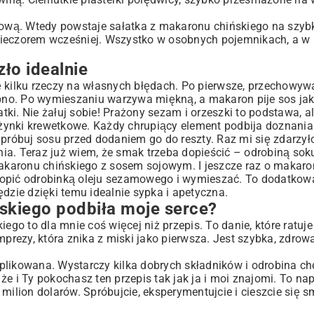
esową. Wtedy powstaje sałatka z makaronu chińskiego na szyb
wieczorem wcześniej. Wszystko w osobnych pojemnikach, a w 
ło idealnie
ię kilku rzeczy na własnych błędach. Po pierwsze, przechowywa
obno. Po wymieszaniu warzywa miękną, a makaron pije sos jak
atki. Nie żałuj sobie! Prażony sezam i orzeszki to podstawa, 
żynki krewetkowe. Każdy chrupiący element podbija doznania
próbuj sosu przed dodaniem go do reszty. Raz mi się zdarzyło
enia. Teraz już wiem, że smak trzeba dopieścić – odrobiną soku
makaronu chińskiego z sosem sojowym. I jeszcze raz o makaron
ropić odrobinką oleju sezamowego i wymieszać. To dodatkow
dzie dzięki temu idealnie sypka i apetyczna.
ńskiego podbiła moje serce?
ego to dla mnie coś więcej niż przepis. To danie, które ratuje
rezy, która znika z miski jako pierwsza. Jest szybka, zdrowa
plikowana. Wystarczy kilka dobrych składników i odrobina chę
i Ty pokochasz ten przepis tak jak ja i moi znajomi. To na
milion dolarów. Spróbujcie, eksperymentujcie i cieszcie się 