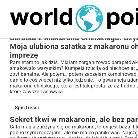
MARIUSZ ŁAMAGA
27.09.2025
NIERUCHOMOŚCI
Sałatka z Makaronu Chińskiego: Szyb
Moja ulubiona sałatka z makaronu ch
imprezę
Pamiętam to jak dziś. Miałam zorganizować parapetówkę,
smakowało wszystkim? Kumpela rzuciła od niechcenia: „Z
zbyt banalne. Ale potem… potem zaczęłam kombinować. I 
danie to coś więcej niż tylko jedzenie. To gwarancja uda
makaronu chińskiego, która jest tak prosta, że aż trudno
które zawsze zachwyca.
Spis treści
Sekret tkwi w makaronie, ale bez pan
Sekret tkwi w makaronie, ale bez paniki
Klasyk nad klasykami: sałatka z makaronu chińskiego z
Cała magia zaczyna się od makaronu, to on jest bazą. I t
pod różnymi rodzajami, ale nie ma co panikować. Najczęśc
Czego będziesz potrzebować?