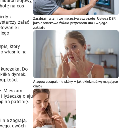
 makaron sojowy,
chotę na coś
iedy z
Zarabiaj na tym, że nie zużywasz prądu. Usługa DSR
ystarczy zalać
jako dodatkowe źródło przychodu dla Twojego
otowanie i
zakładu
kiego.
pis, który
o właśnie na
 kurczaka. Do
 kilka dymek.
rupkości,
Atopowe zapalenie skóry – jak okiełznać wymagające
ciało?
ie. Mieszam
i łyżeczkę oleju
 na patelnię.
 nie zagrają.
jowego, dwóch