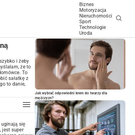
Biznes
Motoryzacja
Nieruchomości
Sport
Technologie
POPULARNE ARTYKUŁY
Uroda
dną
szybko i żeby
yślałam, że to
j domówce. To
bić sałatkę z
go to danie,
Jak wybrać odpowiedni krem do twarzy dla
mężczyzn?
 uginają się
 jest super