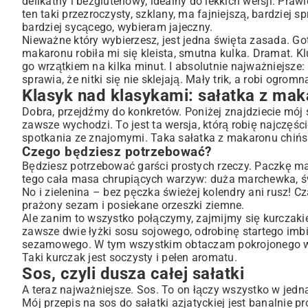
delikatny i bezglutenowy, idealny do lekkich wersji. Praw
Sos, czyli dusza całej sałatki
ten taki przezroczysty, szklany, ma fajniejszą, bardziej 
Finał, czyli wielkie mieszanie
bardziej sycącego, wybieram jajeczny.
Nieważne który wybierzesz, jest jedna święta zasada. Go
Kiedy najdzie Cię ochota na zmiany
makaronu robiła mi się kleista, smutna kulka. Dramat. K
Moje małe sekrety, żeby zawsze wyszło idealnie
go wrzątkiem na kilka minut. I absolutnie najważniejsze
Dlaczego ta sałatka z makaronu chińskiego podbiła moje
sprawia, że nitki się nie sklejają. Mały trik, a robi ogro
Klasyk nad klasykami: sałatka z ma
Dobra, przejdźmy do konkretów. Poniżej znajdziecie mój
zawsze wychodzi. To jest ta wersja, którą robię najczęści
spotkania ze znajomymi. Taka sałatka z makaronu chińs
Czego będziesz potrzebować?
Będziesz potrzebować garści prostych rzeczy. Paczkę ma
tego cała masa chrupiących warzyw: duża marchewka, 
No i zielenina – bez pęczka świeżej kolendry ani rusz! C
prażony sezam i posiekane orzeszki ziemne.
Ale zanim to wszystko połączymy, zajmijmy się kurczakie
zawsze dwie łyżki sosu sojowego, odrobinę startego imbir
sezamowego. W tym wszystkim obtaczam pokrojonego w p
Taki
kurczak
jest soczysty i pełen aromatu.
Sos, czyli dusza całej sałatki
A teraz najważniejsze. Sos. To on łączy wszystko w jedną
Mój przepis na sos do sałatki azjatyckiej jest banalnie