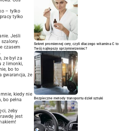
ko – tylko
pracy tylko
nie. Jeśli
 szalony.
Sekret promiennej cery, czyli dlaczego witamina C to
ale czasem
Twój najlepszy sprzymierzeniec?
.
, że był za
 z limonki,
ie, bo to
a gwarancja, że
 mnie, kiedy nie
Bezpieczne metody transportu dzieł sztuki
, bo pełna
ci, żeby
prawdę jest
smakiem!