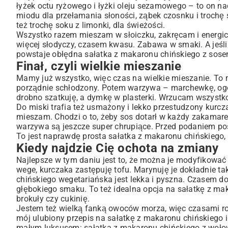
łyżek octu ryżowego i łyżki oleju sezamowego – to on n
miodu dla przełamania słoności, ząbek czosnku i trochę s
też trochę soku z limonki, dla świeżości.
Wszystko razem mieszam w słoiczku, zakręcam i energi
więcej słodyczy, czasem kwasu. Zabawa w smaki. A jeś
powstaje obłędna sałatka z makaronu chińskiego z sos
Finał, czyli wielkie mieszanie
Mamy już wszystko, więc czas na wielkie mieszanie. To 
porządnie schłodzony. Potem warzywa – marchewkę, ogórk
drobno szatkuję, a dymkę w plasterki. Wrzucam wszystko
Do miski trafia też usmażony i lekko przestudzony kurcza
mieszam. Chodzi o to, żeby sos dotarł w każdy zakamarek
warzywa są jeszcze super chrupiące. Przed podaniem pos
To jest naprawdę prosta sałatka z makaronu chińskiego, a 
Kiedy najdzie Cię ochota na zmiany
Najlepsze w tym daniu jest to, że można je modyfikować
wege, kurczaka zastępuję tofu. Marynuję je dokładnie t
chińskiego wegetariańska jest lekka i pyszna. Czasem dor
głębokiego smaku. To też idealna opcja na sałatkę z m
brokuły czy cukinię.
Jestem też wielką fanką owoców morza, więc czasami rob
mój ulubiony przepis na sałatkę z makaronu chińskiego 
małym luksusem: sałatka z makaronu chińskiego z wołow