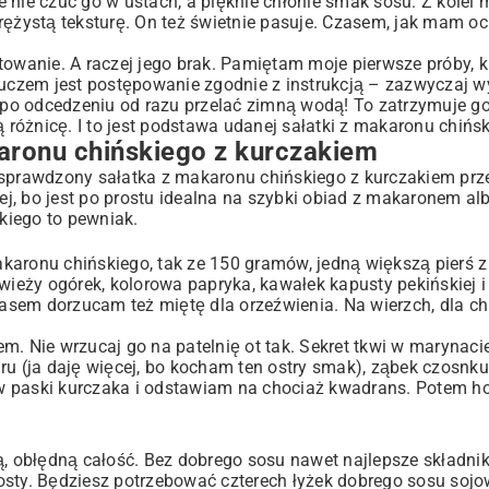
ie nie czuć go w ustach, a pięknie chłonie smak sosu. Z kolei
sprężystą teksturę. On też świetnie pasuje. Czasem, jak mam o
towanie. A raczej jego brak. Pamiętam moje pierwsze próby, k
luczem jest postępowanie zgodnie z instrukcją – zazwyczaj w
: po odcedzeniu od razu przelać zimną wodą! To zatrzymuje g
 serce?
mną różnicę. I to jest podstawa udanej sałatki z makaronu chińs
karonu chińskiego z kurczakiem
 sprawdzony sałatka z makaronu chińskiego z kurczakiem prze
ej, bo jest po prostu idealna na
szybki obiad z makaronem
alb
kiego to pewniak.
karonu chińskiego, tak ze 150 gramów, jedną większą pierś z
świeży
ogórek
, kolorowa papryka, kawałek kapusty pekińskiej i
zasem dorzucam też miętę dla orzeźwienia. Na wierzch, dla ch
m. Nie wrzucaj go na patelnię ot tak. Sekret tkwi w marynac
u (ja daję więcej, bo kocham ten ostry smak), ząbek czosnku 
aski kurczaka i odstawiam na chociaż kwadrans. Potem hop
, obłędną całość. Bez dobrego sosu nawet najlepsze składniki
 prosty. Będziesz potrzebować czterech łyżek dobrego sosu so