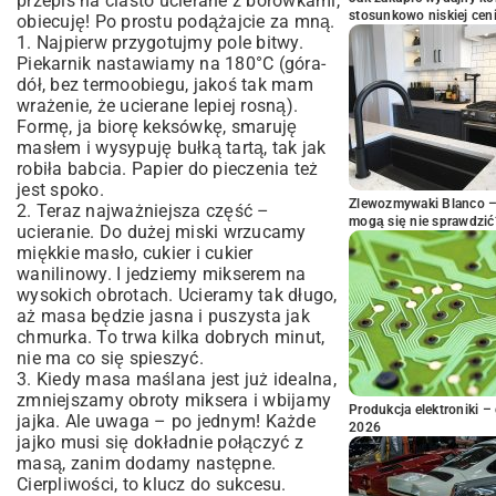
przepis na ciasto ucierane z borówkami,
stosunkowo niskiej cen
obiecuję! Po prostu podążajcie za mną.
1. Najpierw przygotujmy pole bitwy.
Piekarnik nastawiamy na 180°C (góra-
dół, bez termoobiegu, jakoś tak mam
wrażenie, że ucierane lepiej rosną).
Formę, ja biorę keksówkę, smaruję
masłem i wysypuję bułką tartą, tak jak
robiła babcia. Papier do pieczenia też
jest spoko.
Zlewozmywaki Blanco – 
2. Teraz najważniejsza część –
mogą się nie sprawdzić
ucieranie. Do dużej miski wrzucamy
miękkie masło, cukier i cukier
wanilinowy. I jedziemy mikserem na
wysokich obrotach. Ucieramy tak długo,
aż masa będzie jasna i puszysta jak
chmurka. To trwa kilka dobrych minut,
nie ma co się spieszyć.
3. Kiedy masa maślana jest już idealna,
zmniejszamy obroty miksera i wbijamy
Produkcja elektroniki – 
jajka. Ale uwaga – po jednym! Każde
2026
jajko musi się dokładnie połączyć z
masą, zanim dodamy następne.
Cierpliwości, to klucz do sukcesu.