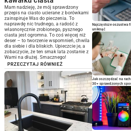
kawałku ciasta
Mam nadzieję, że mój sprawdzony
przepis na ciasto ucierane z borówkami
zainspiruje Was do pieczenia. To
naprawdę nic trudnego, a radość z
Najczęstsze oszustwa f
własnoręcznie zrobionego, pysznego
uniknąć
ciasta jest ogromna. To coś więcej niż
deser – to tworzenie wspomnień, chwila
dla siebie i dla bliskich. Upieczcie je, a
zobaczycie, że ten smak lata zostanie z
Wami na dłużej. Smacznego!
PRZECZYTAJ RÓWNIEŻ
Jak oszczędzać na rac
30+ sprawdzonych sp