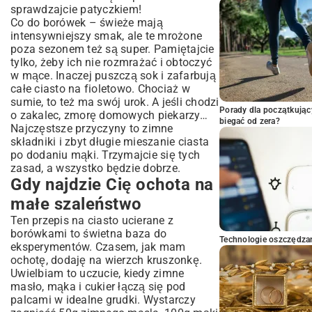
sprawdzajcie patyczkiem!
Co do borówek – świeże mają
intensywniejszy smak, ale te mrożone
poza sezonem też są super. Pamiętajcie
tylko, żeby ich nie rozmrażać i obtoczyć
w mące. Inaczej puszczą sok i zafarbują
całe ciasto na fioletowo. Chociaż w
sumie, to też ma swój urok. A jeśli chodzi
Porady dla początkując
o zakalec, zmorę domowych piekarzy…
biegać od zera?
Najczęstsze przyczyny to zimne
składniki i zbyt długie mieszanie ciasta
po dodaniu mąki. Trzymajcie się tych
zasad, a wszystko będzie dobrze.
Gdy najdzie Cię ochota na
małe szaleństwo
Ten przepis na ciasto ucierane z
borówkami to świetna baza do
Technologie oszczędzan
eksperymentów. Czasem, jak mam
ochotę, dodaję na wierzch kruszonkę.
Uwielbiam to uczucie, kiedy zimne
masło, mąka i cukier łączą się pod
palcami w idealne grudki. Wystarczy