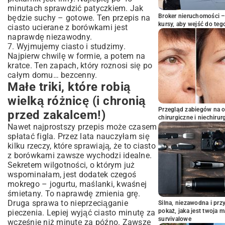
minutach sprawdzić patyczkiem. Jak
Broker nieruchomości – 
będzie suchy – gotowe. Ten przepis na
kursy, aby wejść do teg
ciasto ucierane z borówkami jest
naprawdę niezawodny.
7. Wyjmujemy ciasto i studzimy.
Najpierw chwilę w formie, a potem na
kratce. Ten zapach, który roznosi się po
całym domu… bezcenny.
Małe triki, które robią
wielką różnicę (i chronią
Przegląd zabiegów na 
przed zakalcem!)
chirurgiczne i niechirur
Nawet najprostszy przepis może czasem
spłatać figla. Przez lata nauczyłam się
kilku rzeczy, które sprawiają, że to ciasto
z borówkami zawsze wychodzi idealne.
Sekretem wilgotności, o którym już
wspominałam, jest dodatek czegoś
mokrego – jogurtu, maślanki, kwaśnej
śmietany. To naprawdę zmienia grę.
Druga sprawa to nieprzeciąganie
Silna, niezawodna i pr
pokaż, jaka jest twoja 
pieczenia. Lepiej wyjąć ciasto minutę za
survivalowe
wcześnie niż minutę za późno. Zawsze