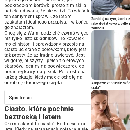
podkradałam borówki prosto z miski, a
babcia udawała, że nie widzi. To właśnie
ten sentyment sprawił, że latami
Zarabiaj na tym, że ni
szukałam idealnego przepisu. I w końcu
jako dodatkowe źródło 
go znalazłam.
zakładu
Chcę się z Wami podzielić czymś więcej
niż tylko listą składników. To kawałek
mojej historii i sprawdzony przepis na
ciasto ucierane z borówkami, który jest
tak prosty, że aż trudno uwierzyć. Jest
wilgotny, puszysty i pełen fioletowych
skarbów. Idealny na podwieczorek, do
porannej kawy, na piknik. Po prostu na
każdą okazję, kiedy macie ochotę na
odrobinę domowego ciepła.
Atopowe zapalenie skór
ciało?
Spis treści
Ciasto, które pachnie
Ciasto, które pachnie beztroską i latem
Lista skarbów, czyli co będzie nam
beztroską i latem
potrzebne
Czemu akurat to ciasto? Bo to esencja
Do dzieła! Robimy ciasto krok po kroku
lata. Kiedy na straganach pojawiają się