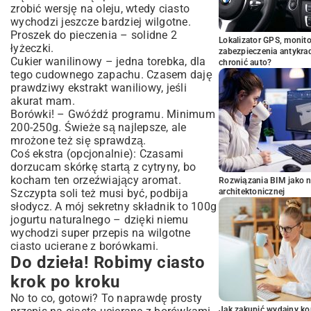
zrobić wersję na oleju, wtedy ciasto
wychodzi jeszcze bardziej wilgotne.
Proszek do pieczenia – solidne 2
Lokalizator GPS, monito
łyżeczki.
zabezpieczenia antykra
Cukier wanilinowy – jedna torebka, dla
chronić auto?
tego cudownego zapachu. Czasem daję
prawdziwy ekstrakt waniliowy, jeśli
akurat mam.
Borówki! – Gwóźdź programu. Minimum
200-250g. Świeże są najlepsze, ale
mrożone też się sprawdzą.
Coś ekstra (opcjonalnie): Czasami
dorzucam skórkę startą z cytryny, bo
kocham ten orzeźwiający aromat.
Rozwiązania BIM jako n
Szczypta soli też musi być, podbija
architektonicznej
słodycz. A mój sekretny składnik to 100g
jogurtu naturalnego – dzięki niemu
wychodzi super przepis na wilgotne
ciasto ucierane z borówkami.
Do dzieła! Robimy ciasto
krok po kroku
No to co, gotowi? To naprawdę prosty
Jak zakupić wydajny ko