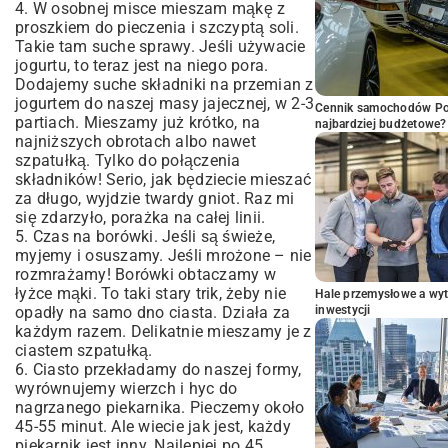
4. W osobnej misce mieszam mąkę z
proszkiem do pieczenia i szczyptą soli.
Takie tam suche sprawy. Jeśli używacie
jogurtu, to teraz jest na niego pora.
Dodajemy suche składniki na przemian z
jogurtem do naszej masy jajecznej, w 2-3
Cennik samochodów Por
partiach. Mieszamy już krótko, na
najbardziej budżetowe?
najniższych obrotach albo nawet
szpatułką. Tylko do połączenia
składników! Serio, jak będziecie mieszać
za długo, wyjdzie twardy gniot. Raz mi
się zdarzyło, porażka na całej linii.
5. Czas na borówki. Jeśli są świeże,
myjemy i osuszamy. Jeśli mrożone – nie
rozmrażamy! Borówki obtaczamy w
łyżce mąki. To taki stary trik, żeby nie
Hale przemysłowe a wyt
opadły na samo dno ciasta. Działa za
inwestycji
każdym razem. Delikatnie mieszamy je z
ciastem szpatułką.
6. Ciasto przekładamy do naszej formy,
wyrównujemy wierzch i hyc do
nagrzanego piekarnika. Pieczemy około
45-55 minut. Ale wiecie jak jest, każdy
piekarnik jest inny. Najlepiej po 45