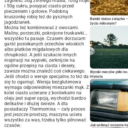
zagnieść 50g zimnego masła, 100g mąki
i 50g cukru, posypać ciasto przed
pieczeniem i gotowe. Podobną
kruszonkę robię też do pysznych
Bambi status związku 
jagodzianek
.
życiu miłosnym?
Można też kombinować z owocami.
Maliny, porzeczki, pokrojone truskawki…
wszystko tu pasuje. Czasem dorzucam
garść posiekanych orzechów włoskich
albo płatków migdałowych dla
chrupkości. A jeśli szukacie innych
inspiracji na wypieki, zerknijcie na
ogólne
przepisy na ciasta i desery
,
zawsze można znaleźć coś ciekawego.
Wyniki meczów piłki noż
Jeśli chodzi o wersje specjalne, to też da
Historia
się to ogarnąć. Wersja bezglutenowa
wymaga odpowiedniej mieszanki mąk. Z
kolei ciasto ucierane z borówkami na
oleju jest super opcją, wychodzi bardzo
delikatne i dłużej świeże. A dla
posiadaczy Thermomixa – cały proces
jest jeszcze prostszy, maszyna uciera
wszystko za was, trzeba tylko pilnować
czasów.
Jak uniknąć oszustw h