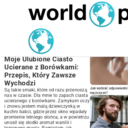
MARIUSZ ŁAMAGA
27.09.2025
NIERUCHOMOŚCI
POPULARNE A
Pyszne Ciasto Ucierane z
Borówkami: Sprawdzony
Przepis Krok po Kroku
Moje Ulubione Ciasto
Ucierane z Borówkami:
Przepis, Który Zawsze
Wychodzi
Jak wybrać odpowiedni 
Są takie smaki, które od razu przenoszą
mężczyzn?
nas w czasie. Dla mnie to zapach ciasta
ucieranego z borówkami. Zamykam oczy
i znowu jestem małą dziewczynką w
kuchni babci, gdzie przez okno wpadały
promienie letniego słońca, a w powietrzu
unosił się słodki aromat wanilii i
topionego masła. Pamiętam, jak