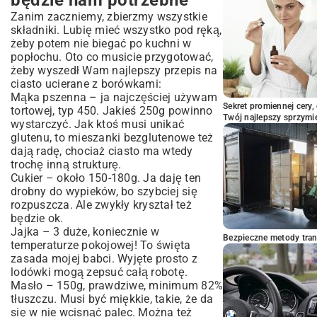
będzie nam potrzebne
Zanim zaczniemy, zbierzmy wszystkie
składniki. Lubię mieć wszystko pod ręką,
żeby potem nie biegać po kuchni w
popłochu. Oto co musicie przygotować,
żeby wyszedł Wam najlepszy przepis na
ciasto ucierane z borówkami:
Mąka pszenna – ja najczęściej używam
Sekret promiennej cery,
tortowej, typ 450. Jakieś 250g powinno
Twój najlepszy sprzymi
wystarczyć. Jak ktoś musi unikać
glutenu, to mieszanki bezglutenowe też
dają radę, chociaż ciasto ma wtedy
trochę inną strukturę.
Cukier – około 150-180g. Ja daję ten
drobny do wypieków, bo szybciej się
rozpuszcza. Ale zwykły kryształ też
będzie ok.
Jajka – 3 duże, koniecznie w
Bezpieczne metody trans
temperaturze pokojowej! To święta
zasada mojej babci. Wyjęte prosto z
lodówki mogą zepsuć całą robotę.
Masło – 150g, prawdziwe, minimum 82%
tłuszczu. Musi być miękkie, takie, że da
się w nie wcisnąć palec. Można też