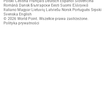
Polski
Čeština
Français
Deutsch
Español
Slovenčina
Română
Dansk
Български
Eesti
Suomi
Ελληνικά
Italiano
Magyar
Lietuvių
Latviešu
Norsk
Português
Srpski
Svenska
English
© 2026 World Point. Wszelkie prawa zastrzeżone.
Polityka prywatności