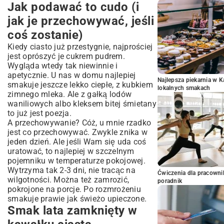
Jak podawać to cudo (i
jak je przechowywać, jeśli
coś zostanie)
Kiedy ciasto już przestygnie, najprościej
jest oprószyć je cukrem pudrem.
Wygląda wtedy tak niewinnie i
apetycznie. U nas w domu najlepiej
Najlepsza piekarnia w 
smakuje jeszcze lekko ciepłe, z kubkiem
lokalnych smakach
zimnego mleka. Ale z gałką lodów
waniliowych albo kleksem bitej śmietany
to już jest poezja.
A przechowywanie? Cóż, u mnie rzadko
jest co przechowywać. Zwykle znika w
jeden dzień. Ale jeśli Wam się uda coś
uratować, to najlepiej w szczelnym
pojemniku w temperaturze pokojowej.
Wytrzyma tak 2-3 dni, nie tracąc na
Ćwiczenia dla pracown
wilgotności. Można też zamrozić,
poradnik
pokrojone na porcje. Po rozmrożeniu
smakuje prawie jak świeżo upieczone.
Smak lata zamknięty w