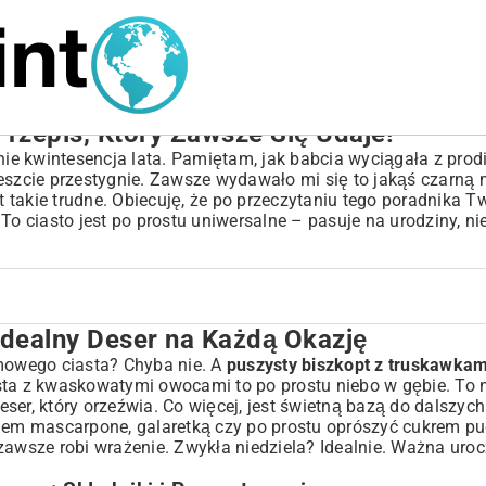
rzepis, Który Zawsze Się Udaje!
e kwintesencja lata. Pamiętam, jak babcia wyciągała z prodi
eszcie przestygnie. Zawsze wydawało mi się to jakąś czarną 
st takie trudne. Obiecuję, że po przeczytaniu tego poradnika T
 To ciasto jest po prostu uniwersalne – pasuje na urodziny, ni
Idealny Deser na Każdą Okazję
ażdą Okazję
i Przygotowanie
omowego ciasta? Chyba nie. A
puszysty biszkopt z truskawkam
asta z kwaskowatymi owocami to po prostu niebo w gębie. To ni
ser, który orzeźwia. Co więcej, jest świetną bazą do dalszych
em mascarpone, galaretką czy po prostu oprószyć cukrem p
awsze robi wrażenie. Zwykła niedziela? Idealnie. Ważna uro
y Zawsze Się Uda