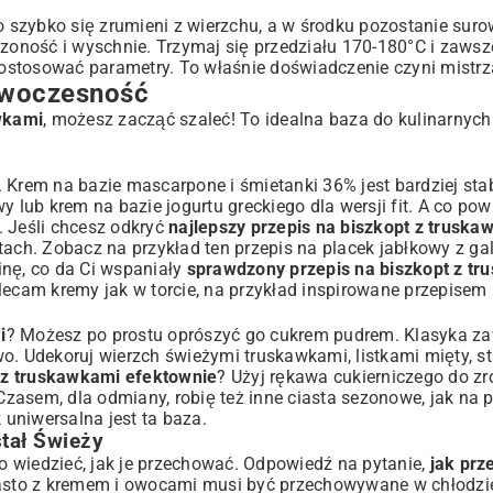
o szybko się zrumieni z wierzchu, a w środku pozostanie surow
czoność i wyschnie. Trzymaj się przedziału 170-180°C i zaws
 dostosować parametry. To właśnie doświadczenie czyni mistrz
Nowoczesność
wkami
, możesz zacząć szaleć! To idealna baza do kulinarnych
y. Krem na bazie mascarpone i śmietanki 36% jest bardziej stab
y lub krem na bazie jogurtu greckiego dla wersji fit. A co pow
. Jeśli chcesz odkryć
najlepszy przepis na biszkopt z truska
stach. Zobacz na przykład ten
przepis na placek jabłkowy z ga
inę, co da Ci wspaniały
sprawdzony przepis na biszkopt z tr
lecam kremy jak w torcie, na przykład inspirowane
przepisem 
i
? Możesz po prostu oprószyć go cukrem pudrem. Klasyka za
two. Udekoruj wierzch świeżymi truskawkami, listkami mięty, st
 z truskawkami efektownie
? Użyj rękawa cukierniczego do zr
 Czasem, dla odmiany, robię też inne ciasta sezonowe, jak na 
k uniwersalna jest ta baza.
tał Świeży
to wiedzieć, jak je przechować. Odpowiedź na pytanie,
jak pr
Ciasto z kremem i owocami musi być przechowywane w chłodzie