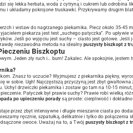
zi się lekka herbata, woda z cytryną i cukrem lub odrobina li
 i układamy pokrojone truskawki. Przykrywamy drugim blat
erzch i wstaw do nagrzanego piekarnika. Piecz około 35-45 mi
rzyjacielem piekarza jest test „suchego patyczka”. Po upływi
ków. Jeśli po wyjęciu jest suchy – ciasto jest gotowe. Jeśli 
naprawdę niezawodna metoda na idealny
puszysty biszkopt z t
Pieczeniu Biszkoptu
wym. Jeden zły ruch i… bum! Zakalec. Ale spokojnie, jestem t
rnika?
kom. Znasz to uczucie? Wyjmujesz z piekarnika piękny, wyro
się w sobie. Ugh! Najczęstszą przyczyną jest zbyt gwałtowna
u. Uchyl drzwiczki piekarnika i zostaw go tam na 10-15 minut,
ieczenie. Patyczek był prawie suchy? Prawie robi wielką różn
opada po upieczeniu porady
są proste: cierpliwość i dokładno
taje przez zbyt intensywne i długie mieszanie ciasta po doda
szamy ręcznie, szpatułką, delikatnie i tylko do połączenia s
odsączone owoce. Uważaj na to, a Twój
puszysty biszkopt z 