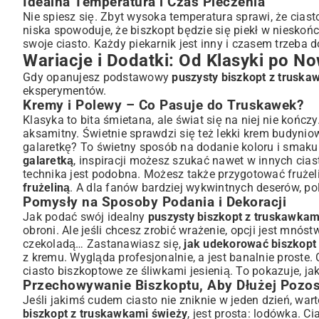
Idealna Temperatura i Czas Pieczenia
Nie spiesz się. Zbyt wysoka temperatura sprawi, że ciast
niska spowoduje, że biszkopt będzie się piekł w nieskoń
swoje ciasto. Każdy piekarnik jest inny i czasem trzeba
Wariacje i Dodatki: Od Klasyki po 
Gdy opanujesz podstawowy
puszysty biszkopt z truska
eksperymentów.
Kremy i Polewy – Co Pasuje do Truskawek?
Klasyka to bita śmietana, ale świat się na niej nie kończ
aksamitny. Świetnie sprawdzi się też lekki krem budyniow
galaretkę? To świetny sposób na dodanie koloru i smaku
galaretką
, inspiracji możesz szukać nawet w innych cia
technika jest podobna. Możesz także przygotować frużel
frużeliną
. A dla fanów bardziej wykwintnych deserów, po
Pomysły na Sposoby Podania i Dekoracji
Jak podać swój idealny
puszysty biszkopt z truskawkam
obroni. Ale jeśli chcesz zrobić wrażenie, opcji jest mnós
czekoladą… Zastanawiasz się,
jak udekorować biszkopt
z kremu. Wygląda profesjonalnie, a jest banalnie proste.
ciasto biszkoptowe ze śliwkami
jesienią. To pokazuje, ja
Przechowywanie Biszkoptu, Aby Dłużej Pozos
Jeśli jakimś cudem ciasto nie zniknie w jeden dzień, war
biszkopt z truskawkami świeży
, jest prosta: lodówka. 