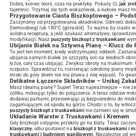
Dobra, koniec teorii, czas na praktykę. Pokażę Ci,
jak zro
tajemnic. Trzymaj się tych wskazówek, a sukces masz 
Przygotowanie Ciasta Biszkoptowego – Pods
Zaczynamy od przygotowania składników. Odmierz dokładn
(termoobieg) lub 180°C (góra-dół). To ważne, by ciasto
solidna receptura, a jeśli szukasz alternatywy,
sprawdzony
modyfikacji. Nasz
puszysty biszkopt z truskawkami
wyma
Ubijanie Białek na Sztywną Pianę – Klucz do
To jest ten moment, kiedy wstrzymujesz oddech. Zastan
ubijania samych białek ze szczyptą soli na średnich obro
łyżce, cały czas ubijając. Zwiększ obroty na maksimum. Ub
rozpuści. Sprawdzisz to, rozcierając odrobinę piany mię
miski do góry dnem nie ma prawa z niej wypaść. To gwa
Delikatne Łączenie Składników – Unikaj Zaka
Masz idealną pianę? Super! Teraz najważniejsze – nie 
żółtku, miksując tylko do połączenia. A teraz odstaw mi
dodawaj partiami, przesiewając ją bezpośrednio do miski.
zagarniającym od spodu ku górze. Chodzi o to, by wtłoczyć
puszysty biszkopt z truskawkami
nie zamieni się w smut
Układanie Warstw z Truskawkami i Kremem
Gdy biszkopt ostygnie, przekrój go na blaty. Teraz zac
klasyczny
, albo postawić na
biszkopt z truskawkami i m
truskawkami i budyniem waniliowym
. Niezależnie od wy