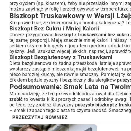
przykryciem (np. kloszem), żeby nie przesiąkło innymi 
można zawinąć w folię i przechowywać w temperaturze 
Biszkopt Truskawkowy w Wersji Lżejs
Kto powiedział, że deser musi być bombą kaloryczną? T
Biszkopt Bez Cukru i Mniej Kalorii
Chcesz przygotować
biszkopt z truskawkami bez cukru 
tej samej proporcji. Mają znacznie mniej kalorii i niższ
serkiem skyrem lub gęstym jogurtem greckim z dodatkie
pyszny. Jeśli szukasz więcej lekkich inspiracji, sprawdź 
Biszkopt Bezglutenowy z Truskawkami
Dieta bezglutenowa to żadna przeszkoda! Istnieje spra
wystarczy zastąpić mieszanką mąki bezglutenowej, na prz
nieco bardziej kruchy, ale równie smaczny. Pamiętaj tylk
Efektem będzie pyszny i bezpieczny dla alergików
puszys
Podsumowanie: Smak Lata na Twoim
Mam nadzieję, że ten przewodnik odczarował dla Ciebie m
zrobić
to kwestia kilku prostych zasad i odrobiny uwagi.
od tego, czy zrobisz klasyczny
puszysty biszkopt z trus
– smak i zapach tego ciasta to czysta radość. Smaczneg
PRZECZYTAJ RÓWNIEŻ