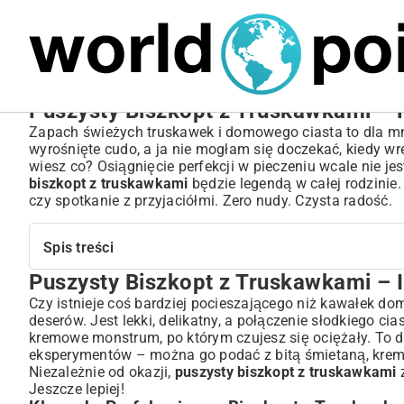
MARIUSZ ŁAMAGA
05.10.2025
BIZNES
Puszysty Biszkopt z Truskawkami – P
Zapach świeżych truskawek i domowego ciasta to dla mni
wyrośnięte cudo, a ja nie mogłam się doczekać, kiedy wr
wiesz co? Osiągnięcie perfekcji w pieczeniu wcale nie je
biszkopt z truskawkami
będzie legendą w całej rodzinie.
czy spotkanie z przyjaciółmi. Zero nudy. Czysta radość.
Spis treści
Puszysty Biszkopt z Truskawkami – 
Puszysty Biszkopt z Truskawkami – Idealny Deser na K
Klucz do Perfekcyjnego Biszkoptu Truskawkowego: Składniki 
Czy istnieje coś bardziej pocieszającego niż kawałek d
deserów. Jest lekki, delikatny, a połączenie słodkiego ci
Jak Wybrać Najlepsze Truskawki do Ciasta?
kremowe monstrum, po którym czujesz się ociężały. To de
Sekrety Puszystego Biszkoptu – Od Mąki po Jajka
eksperymentów – można go podać z bitą śmietaną, krem
Niezbędne Akcesoria do Pieczenia
Niezależnie od okazji,
puszysty biszkopt z truskawkami
z
Krok po Kroku: Przepis na Biszkopt z Truskawkami, Któr
Jeszcze lepiej!