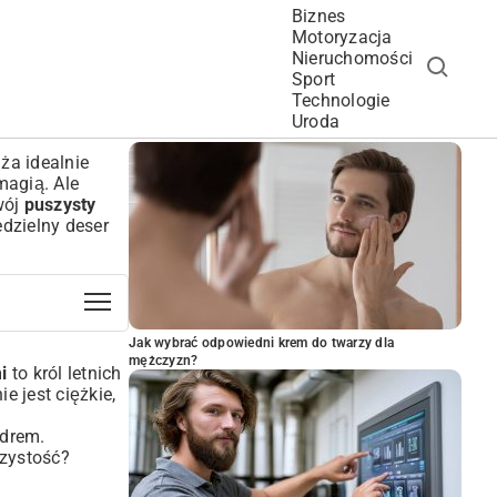
Biznes
Motoryzacja
Nieruchomości
Sport
Technologie
POPULARNE ARTYKUŁY
Uroda
ża idealnie
magią. Ale
wój
puszysty
edzielny deser
Jak wybrać odpowiedni krem do twarzy dla
mężczyzn?
i
to król letnich
e jest ciężkie,
udrem.
czystość?