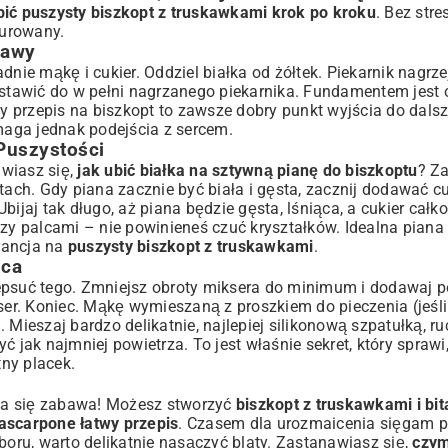
bić puszysty biszkopt z truskawkami krok po kroku
. Bez stre
murowany.
tawy
ie mąkę i cukier. Oddziel białka od żółtek. Piekarnik nagrze
 wstawić do w pełni nagrzanego piekarnika. Fundamentem jest 
 przepis na biszkopt
to zawsze dobry punkt wyjścia do dals
ga jednak podejścia z sercem.
 Puszystości
awiasz się,
jak ubić białka na sztywną pianę do biszkoptu
? Za
tach. Gdy piana zacznie być biała i gęsta, zacznij dodawać cu
ijaj tak długo, aż piana będzie gęsta, lśniąca, a cukier całko
dzy palcami – nie powinieneś czuć kryształków. Idealna pian
rancja na
puszysty biszkopt z truskawkami
.
lca
zepsuć tego. Zmniejsz obroty miksera do minimum i dodawaj 
kser. Koniec. Mąkę wymieszaną z proszkiem do pieczenia (jeśl
 Mieszaj bardzo delikatnie, najlepiej silikonową szpatułką, r
 jak najmniej powietrza. To jest właśnie sekret, który sprawi
ny placek.
zyna się zabawa! Możesz stworzyć
biszkopt z truskawkami i bi
ascarpone łatwy przepis
. Czasem dla urozmaicenia sięgam 
boru, warto delikatnie nasączyć blaty. Zastanawiasz się,
czym