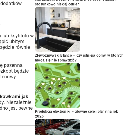
z dodatków
stosunkowo niskiej cenie?
.
 lub ksylitolu w
tąpić ubitym
będzie równie
Zlewozmywaki Blanco – czy istnieją domy, w których
mogą się nie sprawdzić?
kę pszenną
szkopt będzie
utenowy.
skawkami jak
y. Niezależnie
edno jest pewne
Produkcja elektroniki – główne cele i plany na rok
2026