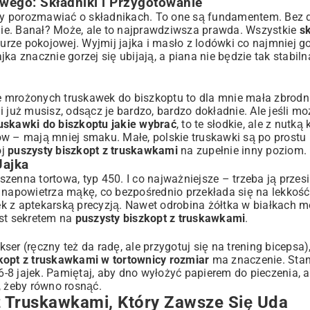
wego: Składniki i Przygotowanie
my porozmawiać o składnikach. To one są fundamentem. Bez 
ie. Banał? Może, ale to najprawdziwsza prawda. Wszystkie
sk
rze pokojowej. Wyjmij jajka i masło z lodówki co najmniej g
a znacznie gorzej się ubijają, a piana nie będzie tak stabilna
e mrożonych truskawek do biszkoptu to dla mnie mała zbrodn
 już musisz, odsącz je bardzo, bardzo dokładnie. Ale jeśli m
ruskawki do biszkoptu jakie wybrać
, to te słodkie, ale z nutk
 – mają mniej smaku. Małe, polskie truskawki są po prostu
ój
puszysty biszkopt z truskawkami
na zupełnie inny poziom.
Jajka
enna tortowa, typ 450. I co najważniejsze – trzeba ją przesia
 napowietrza mąkę, co bezpośrednio przekłada się na lekkość
łtek z aptekarską precyzją. Nawet odrobina żółtka w białkach 
j
jest sekretem na
puszysty biszkopt z truskawkami
.
er (ręczny też da radę, ale przygotuj się na trening bicepsa),
zkopt z truskawkami w tortownicy rozmiar
ma znaczenie. Sta
 6-8 jajek. Pamiętaj, aby dno wyłożyć papierem do pieczenia, 
, żeby równo rosnąć.
z Truskawkami, Który Zawsze Się Uda