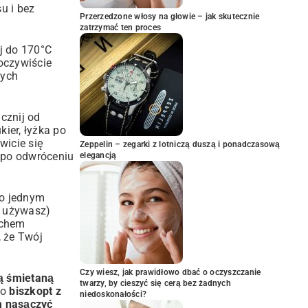
su i bez
Przerzedzone włosy na głowie – jak skutecznie
zatrzymać ten proces
j do 170°C
oczywiście
zych
cznij od
kier, łyżka po
wicie się
Zeppelin – zegarki z lotniczą duszą i ponadczasową
a po odwróceniu
elegancją
po jednym
i używasz)
uchem
, że Twój
Czy wiesz, jak prawidłowo dbać o oczyszczanie
tą śmietaną
twarzy, by cieszyć się cerą bez żadnych
po
biszkopt z
niedoskonałości?
 nasączyć