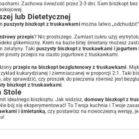
zapachami. Zachowa świeżość przez 2-3 dni. Sam biszkopt be
pokojowej.
zej lub Dietetycznej
en
puszysty biszkopt z truskawkami
można łatwo „odchudzić”
zdrowy przepis
? Nic prostszego. Zamiast cukru użyj erytrytolu
y indeks glikemiczny. Krem na bazie bitej śmietany możesz zas
m żelatyny. Taki
puszysty biszkopt z truskawkami i jogurtem
ten
prosty przepis na ciasto jogurtowe z truskawkami
.
wdzony
przepis na biszkopt bezglutenowy z truskawkami
. Mą
ykład kukurydzianej i ziemniaczanej w proporcji 2:1. Taki bi
o, aby sprawdzić, czy proszek do pieczenia również jest bezgl
ty biszkopt z truskawkami
.
 Stole
it idealnego biszkoptu. Jak widzisz,
domowy biszkopt z tru
 Nie bój się eksperymentować! To Twoja kuchnia i Twoje zasad
kawkami i śmietanką
, czy postawisz na nowoczesną wersję, j
o!