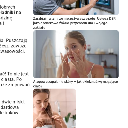
dobrych
ładniki na
odzinę
Zarabiaj na tym, że nie zużywasz prądu. Usługa DSR
 i
jako dodatkowe źródło przychodu dla Twojego
zakładu
ia. Puszczają
ożesz, zawsze
ą kwasowości.
ć! To nie jest
 ciasta. Po
Atopowe zapalenie skóry – jak okiełznać wymagające
może zrujnować
ciało?
 dwie miski,
ndardowa
ale boków