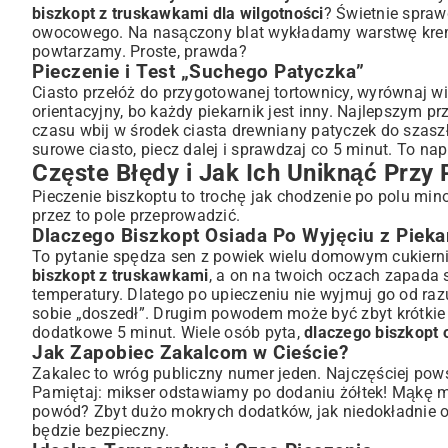
biszkopt z truskawkami dla wilgotności
? Świetnie sprawd
owocowego. Na nasączony blat wykładamy warstwę kremu
powtarzamy. Proste, prawda?
Pieczenie i Test „Suchego Patyczka”
Ciasto przełóż do przygotowanej tortownicy, wyrównaj wi
orientacyjny, bo każdy piekarnik jest inny. Najlepszym p
czasu wbij w środek ciasta drewniany patyczek do szaszły
surowe ciasto, piecz dalej i sprawdzaj co 5 minut. To 
Częste Błędy i Jak Ich Uniknąć Przy 
Pieczenie biszkoptu to trochę jak chodzenie po polu mino
przez to pole przeprowadzić.
Dlaczego Biszkopt Osiada Po Wyjęciu z Pieka
To pytanie spędza sen z powiek wielu domowym cukierni
biszkopt z truskawkami
, a on na twoich oczach zapada 
temperatury. Dlatego po upieczeniu nie wyjmuj go od raz
sobie „doszedł”. Drugim powodem może być zbyt krótkie p
dodatkowe 5 minut. Wiele osób pyta,
dlaczego biszkopt 
Jak Zapobiec Zakalcom w Cieście?
Zakalec to wróg publiczny numer jeden. Najczęściej pows
Pamiętaj: mikser odstawiamy po dodaniu żółtek! Mąkę mie
powód? Zbyt dużo mokrych dodatków, jak niedokładnie 
będzie bezpieczny.