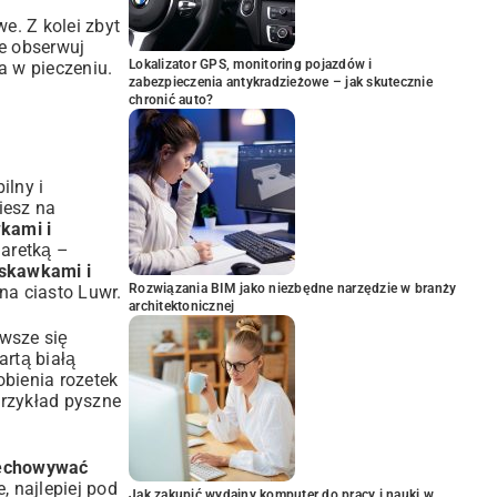
e. Z kolei zbyt
ze obserwuj
Lokalizator GPS, monitoring pojazdów i
a w pieczeniu.
zabezpieczenia antykradzieżowe – jak skutecznie
chronić auto?
ilny i
iesz na
wkami i
laretką
–
uskawkami i
Rozwiązania BIM jako niezbędne narzędzie w branży
na ciasto Luwr
.
architektonicznej
wsze się
artą białą
obienia rozetek
przykład pyszne
zechowywać
, najlepiej pod
Jak zakupić wydajny komputer do pracy i nauki w