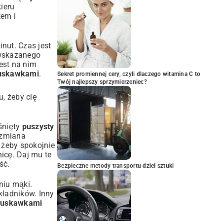
kieru
em i
nut. Czas jest
e wskazanego
jest na nim
ruskawkami
.
Sekret promiennej cery, czyli dlaczego witamina C to
Twój najlepszy sprzymierzeniec?
u, żeby cię
śnięty
puszysty
 zmiana
 żeby spokojnie
icę. Daj mu te
ść.
Bezpieczne metody transportu dzieł sztuki
niu mąki.
kładników. Inny
truskawkami