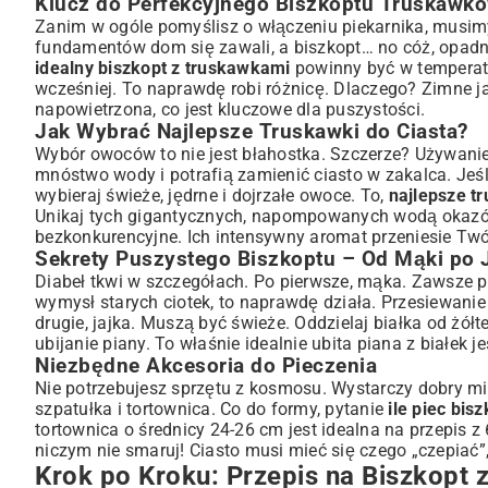
Klucz do Perfekcyjnego Biszkoptu Truskawko
Przygotowanie Ciasta Biszkoptowego – Podstawy
Zanim w ogóle pomyślisz o włączeniu piekarnika, musi
Ubijanie Białek na Sztywną Pianę – Klucz do Puszystości
fundamentów dom się zawali, a biszkopt… no cóż, opadn
Delikatne Łączenie Składników – Unikaj Zakalca
idealny biszkopt z truskawkami
powinny być w temperatu
Układanie Warstw z Truskawkami i Kremem
wcześniej. To naprawdę robi różnicę. Dlaczego? Zimne jajk
Pieczenie i Test „Suchego Patyczka”
napowietrzona, co jest kluczowe dla puszystości.
Częste Błędy i Jak Ich Uniknąć Przy Pieczeniu Biszkoptu
Jak Wybrać Najlepsze Truskawki do Ciasta?
Wybór owoców to nie jest błahostka. Szczerze? Używani
Dlaczego Biszkopt Osiada Po Wyjęciu z Piekarnika?
mnóstwo wody i potrafią zamienić ciasto w zakalca. Jeśli
Jak Zapobiec Zakalcom w Cieście?
wybieraj świeże, jędrne i dojrzałe owoce. To,
najlepsze t
Idealna Temperatura i Czas Pieczenia
Unikaj tych gigantycznych, napompowanych wodą okazów
Wariacje i Dodatki: Od Klasyki po Nowoczesność
bezkonkurencyjne. Ich intensywny aromat przeniesie Tw
Sekrety Puszystego Biszkoptu – Od Mąki po 
Kremy i Polewy – Co Pasuje do Truskawek?
Diabeł tkwi w szczegółach. Po pierwsze, mąka. Zawsze psz
Pomysły na Sposoby Podania i Dekoracji
wymysł starych ciotek, to naprawdę działa. Przesiewanie
Przechowywanie Biszkoptu, Aby Dłużej Pozostał Świeży
drugie, jajka. Muszą być świeże. Oddzielaj białka od żó
Biszkopt Truskawkowy w Wersji Lżejszej lub Dietetyczne
ubijanie piany. To właśnie idealnie ubita piana z białek 
Biszkopt Bez Cukru i Mniej Kalorii
Niezbędne Akcesoria do Pieczenia
Biszkopt Bezglutenowy z Truskawkami
Nie potrzebujesz sprzętu z kosmosu. Wystarczy dobry miks
szpatułka i tortownica. Co do formy, pytanie
ile piec bis
Podsumowanie: Smak Lata na Twoim Stole
tortownica o średnicy 24-26 cm jest idealna na przepis z
niczym nie smaruj! Ciasto musi mieć się czego „czepiać”
Krok po Kroku: Przepis na Biszkopt 