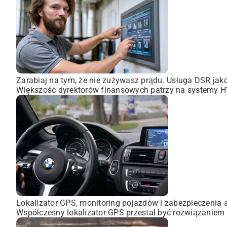
Zarabiaj na tym, że nie zużywasz prądu. Usługa DSR ja
Większość dyrektorów finansowych patrzy na systemy HVA
Lokalizator GPS, monitoring pojazdów i zabezpieczenia 
Współczesny lokalizator GPS przestał być rozwiązaniem 