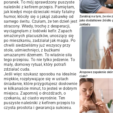
poranek. To mój sprawdzony puszyste
naleśniki z kefirem przepis. Pamiętam,
jak kiedyś moje dzieciaki miały fatalny
humor, kłóciły się o jakąś zabawkę od
Zarabiaj na tym, że ni
jako dodatkowe źródło 
samego świtu. Czułam, że ten dzień jest
zakładu
stracony. Wtedy, trochę z desperacji,
wyciągnęłam z lodówki kefir. Zapach
smażonych placuszków, unoszący się
po mieszkaniu, zadziałał jak magia. Po
chwili siedzieliśmy już wszyscy przy
stole, uśmiechnięci, z buźkami
umazanymi dżemem. To właśnie siła
tego przepisu. To nie tylko jedzenie. To
mały, domowy rytuał, który potrafi
zdziałać cuda.
Atopowe zapalenie skór
Jeśli więc szukasz sposobu na idealnie
ciało?
miękkie, rozpływające się w ustach
śniadanie, które przygotujesz dosłownie
w kilkanaście minut, to jesteś w dobrym
miejscu. Zapomnij o drożdżach, o
czekaniu, aż ciasto wyrośnie. Ten
puszyste naleśniki z kefirem przepis to
czysta prostota i gwarancja sukcesu.