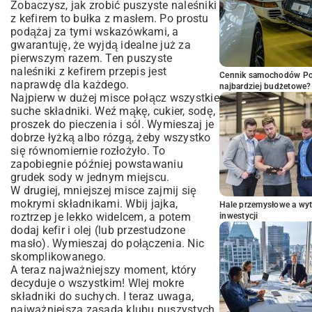
Zobaczysz, jak zrobić puszyste naleśniki
z kefirem to bułka z masłem. Po prostu
podążaj za tymi wskazówkami, a
gwarantuję, że wyjdą idealne już za
pierwszym razem. Ten puszyste
naleśniki z kefirem przepis jest
Cennik samochodów Por
naprawdę dla każdego.
najbardziej budżetowe?
Najpierw w dużej misce połącz wszystkie
suche składniki. Weź mąkę, cukier, sodę,
proszek do pieczenia i sól. Wymieszaj je
dobrze łyżką albo rózgą, żeby wszystko
się równomiernie rozłożyło. To
zapobiegnie później powstawaniu
grudek sody w jednym miejscu.
W drugiej, mniejszej misce zajmij się
mokrymi składnikami. Wbij jajka,
Hale przemysłowe a wyt
roztrzep je lekko widelcem, a potem
inwestycji
dodaj kefir i olej (lub przestudzone
masło). Wymieszaj do połączenia. Nic
skomplikowanego.
A teraz najważniejszy moment, który
decyduje o wszystkim! Wlej mokre
składniki do suchych. I teraz uwaga,
najważniejsza zasada klubu puszystych