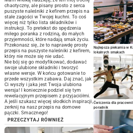
chaotyczny, ale pisany prosto z serca
puszyste naleśniki z kefirem przepis na
stałe zagości w Twojej kuchni. To coś
więcej niż tylko lista składników i
instrukcji. To pretekst do spędzenia
miłego poranka z rodziną, do małych
przyjemności, które nadają smak życiu.
Przekonasz się, że to naprawdę prosty
Najlepsza piekarnia w 
przepis na puszyste naleśniki z kefirem,
lokalnych smakach
który nie może się nie udać.
Nie bój się go modyfikować, dodawać
swoje ulubione składniki i tworzyć
własne wersje. W końcu gotowanie to
przede wszystkim zabawa. Daj znać, jak
Ci wyszły i jaka jest Twoja ulubiona
wersja! I koniecznie podziel się tym
rewelacyjnym przepisem z przyjaciółmi.
A jeśli szukasz więcej słodkich inspiracji,
Ćwiczenia dla pracown
zerknij na nasz
przepis na domowe
poradnik
pączki
. Smacznego!
PRZECZYTAJ RÓWNIEŻ