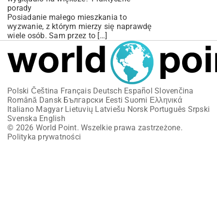
porady
Posiadanie małego mieszkania to
wyzwanie, z którym mierzy się naprawdę
wiele osób. Sam przez to […]
Polski
Čeština
Français
Deutsch
Español
Slovenčina
Română
Dansk
Български
Eesti
Suomi
Ελληνικά
Italiano
Magyar
Lietuvių
Latviešu
Norsk
Português
Srpski
Svenska
English
© 2026 World Point. Wszelkie prawa zastrzeżone.
Polityka prywatności