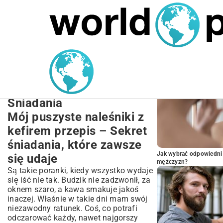
MARIUSZ ŁAMAGA
27.09.2025
NIERUCHOMOŚCI
POPULARNE A
Puszyste Naleśniki z
Kefirem Przepis – Sekret
Idealnie Miękkiego
Śniadania
Mój puszyste naleśniki z
kefirem przepis – Sekret
śniadania, które zawsze
Jak wybrać odpowiedni 
się udaje
mężczyzn?
Są takie poranki, kiedy wszystko wydaje
się iść nie tak. Budzik nie zadzwonił, za
oknem szaro, a kawa smakuje jakoś
inaczej. Właśnie w takie dni mam swój
niezawodny ratunek. Coś, co potrafi
odczarować każdy, nawet najgorszy