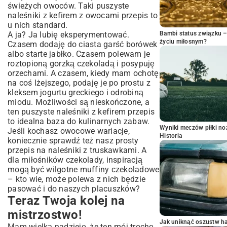
świeżych owoców. Taki puszyste
naleśniki z kefirem z owocami przepis to
u nich standard.
A ja? Ja lubię eksperymentować.
Bambi status związku 
życiu miłosnym?
Czasem dodaję do ciasta garść borówek
albo starte jabłko. Czasem polewam je
roztopioną gorzką czekoladą i posypuję
orzechami. A czasem, kiedy mam ochotę
na coś lżejszego, podaję je po prostu z
kleksem jogurtu greckiego i odrobiną
miodu. Możliwości są nieskończone, a
ten puszyste naleśniki z kefirem przepis
to idealna baza do kulinarnych zabaw.
Wyniki meczów piłki noż
Jeśli kochasz owocowe wariacje,
Historia
koniecznie sprawdź też nasz
prosty
przepis na naleśniki z truskawkami
. A
dla miłośników czekolady, inspiracją
mogą być
wilgotne muffiny czekoladowe
– kto wie, może polewa z nich będzie
pasować i do naszych placuszków?
Teraz Twoja kolej na
mistrzostwo!
Jak uniknąć oszustw h
Mam wielką nadzieję, że ten mój trochę