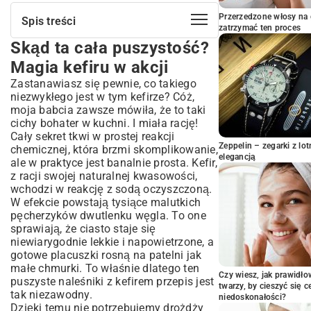
Przerzedzone włosy na 
Spis treści
zatrzymać ten proces
Skąd ta cała puszystość?
Skąd ta cała puszystość? Magia kefiru
w akcji
Magia kefiru w akcji
Co musisz mieć pod ręką, czyli nasza
Zastanawiasz się pewnie, co takiego
lista skarbów
niezwykłego jest w tym kefirze? Cóż,
Robimy naleśniki! Mój sprawdzony
moja babcia zawsze mówiła, że to taki
sposób krok po kroku
cichy bohater w kuchni. I miała rację!
Cały sekret tkwi w prostej reakcji
Z czym podawać te cuda? Pomysły na
Zeppelin – zegarki z l
chemicznej, która brzmi skomplikowanie,
serwowanie
elegancją
ale w praktyce jest banalnie prosta. Kefir,
Teraz Twoja kolej na mistrzostwo!
z racji swojej naturalnej kwasowości,
wchodzi w reakcję z sodą oczyszczoną.
W efekcie powstają tysiące malutkich
pęcherzyków dwutlenku węgla. To one
sprawiają, że ciasto staje się
niewiarygodnie lekkie i napowietrzone, a
gotowe placuszki rosną na patelni jak
małe chmurki. To właśnie dlatego ten
Czy wiesz, jak prawidł
puszyste naleśniki z kefirem przepis jest
twarzy, by cieszyć się 
tak niezawodny.
niedoskonałości?
Dzięki temu nie potrzebujemy drożdży