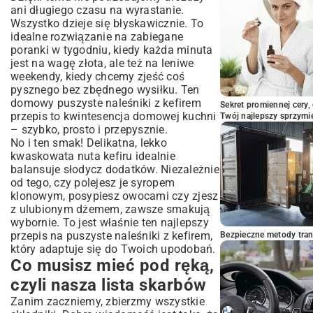
ani długiego czasu na wyrastanie.
Wszystko dzieje się błyskawicznie. To
idealne rozwiązanie na zabiegane
poranki w tygodniu, kiedy każda minuta
jest na wagę złota, ale też na leniwe
weekendy, kiedy chcemy zjeść coś
pysznego bez zbędnego wysiłku. Ten
domowy puszyste naleśniki z kefirem
Sekret promiennej cery,
przepis to kwintesencja domowej kuchni
Twój najlepszy sprzymi
– szybko, prosto i przepysznie.
No i ten smak! Delikatna, lekko
kwaskowata nuta kefiru idealnie
balansuje słodycz dodatków. Niezależnie
od tego, czy polejesz je syropem
klonowym, posypiesz owocami czy zjesz
z ulubionym dżemem, zawsze smakują
wybornie. To jest właśnie ten najlepszy
przepis na puszyste naleśniki z kefirem,
Bezpieczne metody trans
który adaptuje się do Twoich upodobań.
Co musisz mieć pod ręką,
czyli nasza lista skarbów
Zanim zaczniemy, zbierzmy wszystkie