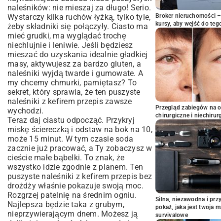
naleśników: nie mieszaj za długo! Serio.
Wystarczy kilka ruchów łyżką, tylko tyle,
Broker nieruchomości – 
kursy, aby wejść do teg
żeby składniki się połączyły. Ciasto ma
mieć grudki, ma wyglądać trochę
niechlujnie i leniwie. Jeśli będziesz
mieszać do uzyskania idealnie gładkiej
masy, aktywujesz za bardzo gluten, a
naleśniki wyjdą twarde i gumowate. A
my chcemy chmurki, pamiętasz? To
sekret, który sprawia, że ten puszyste
naleśniki z kefirem przepis zawsze
Przegląd zabiegów na 
wychodzi.
chirurgiczne i niechirur
Teraz daj ciastu odpocząć. Przykryj
miskę ściereczką i odstaw na bok na 10,
może 15 minut. W tym czasie soda
zacznie już pracować, a Ty zobaczysz w
cieście małe bąbelki. To znak, że
wszystko idzie zgodnie z planem. Ten
puszyste naleśniki z kefirem przepis bez
drożdży właśnie pokazuje swoją moc.
Rozgrzej patelnię na średnim ogniu.
Silna, niezawodna i pr
Najlepsza będzie taka z grubym,
pokaż, jaka jest twoja 
nieprzywierającym dnem. Możesz ją
survivalowe