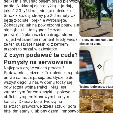
delikatnie muśnąć olejem przed pierwszą
partią. Nakładaj ciasto łyżką – ja daję
jakieś 2-3 łyżki na jednego naleśnika.
Smaż z każdej strony po 2-3 minuty, aż
będą złociste i pięknie wyrośnięte.
Zobaczysz, jak na powierzchni pojawiają
się bąbelki – to sygnał, że czas
przewrócić placuszek na drugą stronę.
To jest właśnie ten moment, kiedy wiesz,
Porady dla początkując
że ten puszyste naleśniki z kefirem
biegać od zera?
przepis to strzał w dziesiątkę.
Z czym podawać te cuda?
Pomysły na serwowanie
Najlepsza część całego procesu!
Podawanie i jedzenie. Te naleśniki są tak
uniwersalne, że pasują praktycznie do
wszystkiego. U nas w domu toczy się
odwieczna wojna frakcji. Mąż jest
Technologie oszczędzan
zagorzałym fanem klasyki – polewa je
obficie syropem klonowym i na tym
kończy. Dzieci z kolei tworzą na
talerzach prawdziwe dzieła sztuki: góra
bitej śmietany, ulubiony dżem i mnóstwo