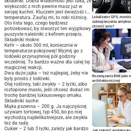
składniki. Dobra wiadomość jest taka, że
większość z nich pewnie masz już w
swojej kuchni. Kluczem jest świeżość i…
temperatura. Zaufaj mi, to robi różnicę.
Lokalizator GPS, monito
zabezpieczenia antykra
Oto lista tego, czego będziesz
chronić auto?
potrzebować, by stworzyć ten wyjątkowy
puszyste naleśniki z kefirem przepis.
Składniki mokre:
Kefir – około 300 ml, koniecznie w
temperaturze pokojowej! Wyjmij go z
lodówki przynajmniej pół godziny
wcześniej. To bardzo ważne dla całej tej
magicznej reakcji.
Dwa duże jajka – też najlepiej, żeby nie
Rozwiązania BIM jako n
były prosto z lodówki.
architektonicznej
Olej roślinny, taki zwykły – 2 łyżki, albo
roztopione masło, jeśli chcesz dodać im
trochę bardziej luksusowego smaku.
Składniki suche:
Mąka pszenna – 200 g. Ja najczęściej
używam tortowej, typ 450, bo po niej
wychodzą najdelikatniejsze, ale zwykła
też da radę.
Cukier – 2 lub 3 łyżki, zależy jak bardzo
Jak zakupić wydajny ko