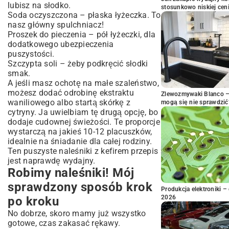
lubisz na słodko.
stosunkowo niskiej cen
Soda oczyszczona – płaska łyżeczka. To
nasz główny spulchniacz!
Proszek do pieczenia – pół łyżeczki, dla
dodatkowego ubezpieczenia
puszystości.
Szczypta soli – żeby podkręcić słodki
smak.
A jeśli masz ochotę na małe szaleństwo,
możesz dodać odrobinę ekstraktu
Zlewozmywaki Blanco – 
waniliowego albo startą skórkę z
mogą się nie sprawdzić
cytryny. Ja uwielbiam tę drugą opcję, bo
dodaje cudownej świeżości. Te proporcje
wystarczą na jakieś 10-12 placuszków,
idealnie na śniadanie dla całej rodziny.
Ten puszyste naleśniki z kefirem przepis
jest naprawdę wydajny.
Robimy naleśniki! Mój
sprawdzony sposób krok
Produkcja elektroniki – 
2026
po kroku
No dobrze, skoro mamy już wszystko
gotowe, czas zakasać rękawy.