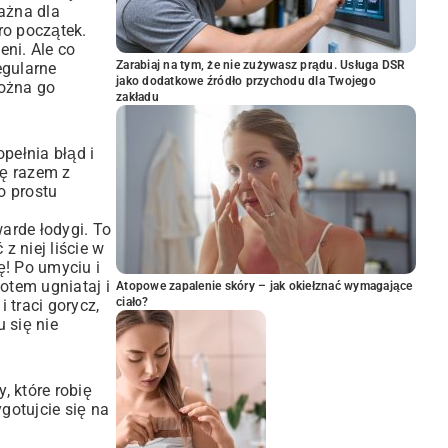
ażna dla
ro początek.
eni. Ale co
Zarabiaj na tym, że nie zużywasz prądu. Usługa DSR
egularne
jako dodatkowe źródło przychodu dla Twojego
można go
zakładu
pełnia błąd i
ię razem z
o prostu
arde łodygi. To
z niej liście w
ę! Po umyciu i
potem ugniataj i
Atopowe zapalenie skóry – jak okiełznać wymagające
ciało?
i traci gorycz,
 się nie
, które robię
gotujcie się na