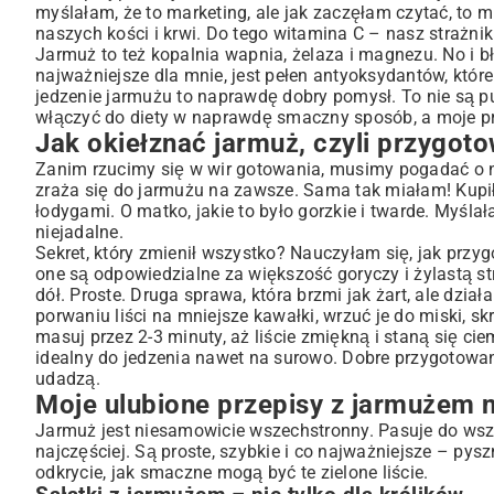
myślałam, że to marketing, ale jak zaczęłam czytać, to 
Sałatki z jarmużem – nie tylko dla królików
naszych kości i krwi. Do tego witamina C – nasz strażnik
Ciepłe dania, które rozgrzewają duszę
Jarmuż to też kopalnia wapnia, żelaza i magnezu. No i bło
Przekąski, od których nie można się oderwać
najważniejsze dla mnie, jest pełen antyoksydantów, któr
jedzenie jarmużu to naprawdę dobry pomysł. To nie są pus
Jarmuż z Thermomixa – dla leniwych i zabieganych
włączyć do diety w naprawdę smaczny sposób, a moje p
Jak przemycić jarmuż dzieciom? Moje tajne sposoby
Jak okiełznać jarmuż, czyli przygot
Jarmuż w płynie – poranny zastrzyk energii
Zanim rzucimy się w wir gotowania, musimy pogadać o na
Jarmuż w mojej kuchni – podsumowanie mojej przygod
zraża się do jarmużu na zawsze. Sama tak miałam! Kupił
łodygami. O matko, jakie to było gorzkie i twarde. Myśla
niejadalne.
Sekret, który zmienił wszystko? Nauczyłam się, jak prz
one są odpowiedzialne za większość goryczy i żylastą stru
dół. Proste. Druga sprawa, która brzmi jak żart, ale dzi
porwaniu liści na mniejsze kawałki, wrzuć je do miski, sk
masuj przez 2-3 minuty, aż liście zmiękną i staną się ciemn
idealny do jedzenia nawet
na surowo
. Dobre przygotowan
udadzą.
Moje ulubione przepisy z jarmużem 
Jarmuż jest niesamowicie wszechstronny. Pasuje do wszys
najczęściej. Są proste, szybkie i co najważniejsze – pys
odkrycie, jak smaczne mogą być te zielone liście.