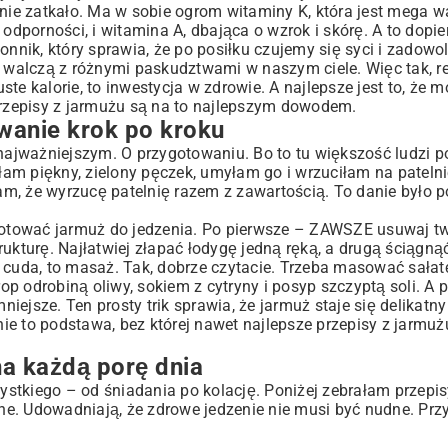
mnie zatkało. Ma w sobie ogrom witaminy K, która jest mega w
 odporności, i witamina A, dbająca o wzrok i skórę. A to dopie
nnik, który sprawia, że po posiłku czujemy się syci i zadowol
e walczą z różnymi paskudztwami w naszym ciele. Więc tak, r
te kalorie, to inwestycja w zdrowie. A najlepsze jest to, że 
rzepisy z jarmużu są na to najlepszym dowodem.
owanie krok po kroku
jważniejszym. O przygotowaniu. Bo to tu większość ludzi po
y
am piękny, zielony pęczek, umyłam go i wrzuciłam na pateln
łam, że wyrzucę patelnię razem z zawartością. To danie było p
ygotować jarmuż do jedzenia. Po pierwsze – ZAWSZE usuwaj tw
kturę. Najłatwiej złapać łodygę jedną ręką, a drugą ściągnąć 
ała cuda, to masaż. Tak, dobrze czytacie. Trzeba masować sałat
rop odrobiną oliwy, sokiem z cytryny i posyp szczyptą soli. A 
iejsze. Ten prosty trik sprawia, że jarmuż staje się delikatny 
ie to podstawa, bez której nawet najlepsze przepisy z jarmużu
na każdą porę dnia
tkiego – od śniadania po kolację. Poniżej zebrałam przepisy
zne. Udowadniają, że zdrowe jedzenie nie musi być nudne. Przy