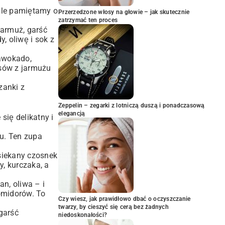
 ile pamiętamy o
Przerzedzone włosy na głowie – jak skutecznie
zatrzymać ten proces
armuż, garść
, oliwę i sok z
awokado,
isów z jarmużu
zanki z
Zeppelin – zegarki z lotniczą duszą i ponadczasową
elegancją
się delikatny i
u. Ten zupa
siekany czosnek
y, kurczaka, a
an, oliwa – i
omidorów. To
Czy wiesz, jak prawidłowo dbać o oczyszczanie
twarzy, by cieszyć się cerą bez żadnych
garść
niedoskonałości?