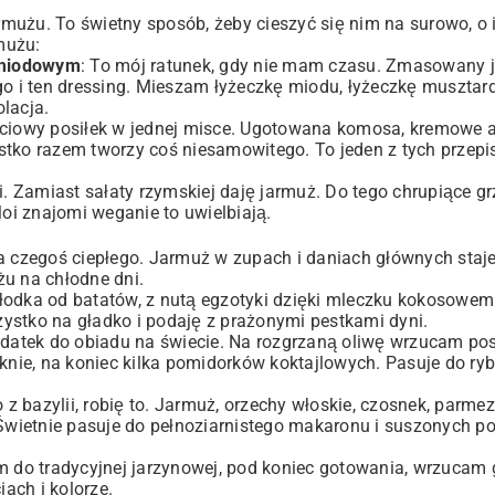
armużu. To świetny sposób, żeby cieszyć się nim na surowo, o
mużu:
-miodowym
: To mój ratunek, gdy nie mam czasu. Zmasowany j
o i ten dressing. Mieszam łyżeczkę miodu, łyżeczkę musztardy
olacja.
ściowy posiłek w jednej misce. Ugotowana komosa, kremowe 
stko razem tworzy coś niesamowitego. To jeden z tych przep
i. Zamiast sałaty rzymskiej daję jarmuż. Do tego chrupiące gr
i znajomi weganie to uwielbiają.
a czegoś ciepłego. Jarmuż w zupach i daniach głównych staje 
żu na chłodne dni.
słodka od batatów, z nutą egzotyki dzięki mleczku kokosowem
szystko na gładko i podaję z prażonymi pestkami dyni.
odatek do obiadu na świecie. Na rozgrzaną oliwę wrzucam po
knie, na koniec kilka pomidorków koktajlowych. Pasuje do ryb
o z bazylii, robię to. Jarmuż, orzechy włoskie, czosnek, parmez
. Świetnie pasuje do pełnoziarnistego makaronu i suszonych p
m do tradycyjnej jarzynowej, pod koniec gotowania, wrzucam 
ach i kolorze.