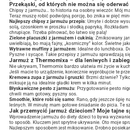
Przekąski, od których nie można się oderwać
Chipsy z jarmużu… to historia na osobny wieczór. Mój mąż
Teraz muszę robić podwójną porcję, bo znika w pięć min
Najlepszy chipsy z jarmużu przepis
: Umyte i dobrze wys
solą, czosnkiem w proszku i słodką papryką. Rozkładam 
chrupiące. Trzeba pilnować, bo łatwo się palą!
Zielone placuszki z jarmużem i cukinią
: Zmiksowany jarm
uwielbiają, bo mają fajny, „kosmiczny” kolor. Świetne j
Wytrawne muffiny z jarmużem
: Idealne do lunchboxa. D
Pyszne i sycące. Takie przepisy z jarmużu sprawdzają się
Jarmuż z Thermomixa – dla leniwych i zabie
Nie ukrywam, Thermomix bardzo ułatwia mi życie w kuchni
Jeśli macie to urządzenie, koniecznie wypróbujcie te prz
Kremowa zupa z jarmużu i gruszki
: Brzmi dziwnie? Tylk
miksuje ją na idealnie gładki krem w kilka minut.
Błyskawiczne pesto z jarmużu
: Przygotowanie pesto nig
chwili mam gotowy, pyszny sos.
Smoothie, które robi się samo
: Rano, gdy jeszcze śpię
leśnych. W minutę mam gotowe śniadanie do picia. Te sz
Jak przemycić jarmuż dzieciom? Moje tajne 
Wprowadzenie jarmużu do diety dzieci to bywa wyzwanie.
to sposób. Kluczem jest sprytne ukrywanie. Oto moje spr
Najlepszym sposobem jest miksowanie. Drobno posiekany