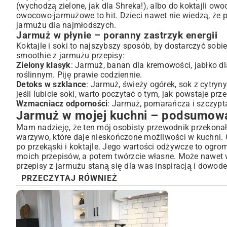
(wychodzą zielone, jak dla Shreka!), albo do koktajli 
owocowo-jarmużowe to hit. Dzieci nawet nie wiedzą, że pi
jarmużu dla najmłodszych.
Jarmuż w płynie – poranny zastrzyk energii
Koktajle i soki to najszybszy sposób, by dostarczyć sob
smoothie z jarmużu przepisy:
Zielony klasyk
: Jarmuż, banan dla kremowości, jabłko d
roślinnym. Piję prawie codziennie.
Detoks w szklance
: Jarmuż, świeży ogórek, sok z cytryny
jeśli lubicie soki, warto poczytać o tym, jak powstaje
prze
Wzmacniacz odporności
: Jarmuż, pomarańcza i szczypt
Jarmuż w mojej kuchni – podsumowa
Mam nadzieję, że ten mój osobisty przewodnik przekonał 
warzywo, które daje nieskończone możliwości w kuchni. 
po przekąski i koktajle. Jego wartości odżywcze to ogr
moich przepisów, a potem twórzcie własne. Może nawet 
przepisy z jarmużu staną się dla was inspiracją i dowode
PRZECZYTAJ RÓWNIEŻ