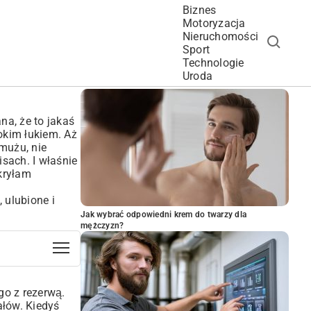
Biznes
Motoryzacja
Nieruchomości
Sport
Technologie
POPULARNE ARTYKUŁY
Uroda
na, że to jakaś
okim łukiem. Aż
mużu, nie
sach. I właśnie
dkryłam
 ulubione i
Jak wybrać odpowiedni krem do twarzy dla
mężczyzn?
go z rezerwą.
ałów. Kiedyś