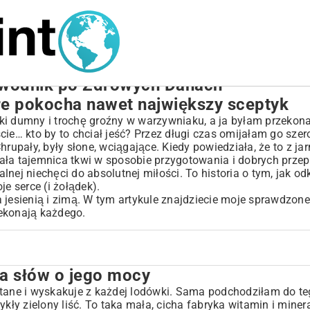
ewodnik po Zdrowych Danach
óre pokocha nawet największy sceptyk
ki dumny i trochę groźny w warzywniaku, a ja byłam przekona
cie… kto by to chciał jeść? Przez długi czas omijałam go szer
pały, były słone, wciągające. Kiedy powiedziała, że to z jar
ła tajemnica tkwi w sposobie przygotowania i dobrych przepi
nej niechęci do absolutnej miłości. To historia o tym, jak o
e serce (i żołądek).
jesienią i zimą. W tym artykule znajdziecie moje sprawdzone,
zekonają każdego.
lka słów o jego mocy
htane i wyskakuje z każdej lodówki. Sama podchodziłam do te
ykły zielony liść. To taka mała, cicha fabryka witamin i miner