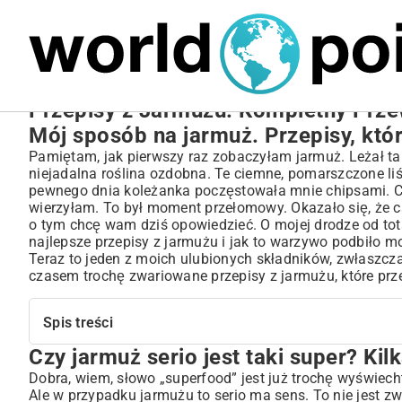
MARIUSZ ŁAMAGA
27.09.2025
NIERUCHOMOŚCI
Przepisy z Jarmużu: Kompletny Prz
Mój sposób na jarmuż. Przepisy, kt
Pamiętam, jak pierwszy raz zobaczyłam jarmuż. Leżał ta
niejadalna roślina ozdobna. Te ciemne, pomarszczone liś
pewnego dnia koleżanka poczęstowała mnie chipsami. Chru
wierzyłam. To był moment przełomowy. Okazało się, że ca
o tym chcę wam dziś opowiedzieć. O mojej drodze od total
najlepsze przepisy z jarmużu i jak to warzywo podbiło moj
Teraz to jeden z moich ulubionych składników, zwłaszcza 
czasem trochę zwariowane przepisy z jarmużu, które pr
Spis treści
Czy jarmuż serio jest taki super? Ki
Czy jarmuż serio jest taki super? Kilka słów o jego mocy
Jak okiełznać jarmuż, czyli przygotowanie krok po kroku
Dobra, wiem, słowo „superfood” jest już trochę wyświec
Ale w przypadku jarmużu to serio ma sens. To nie jest zw
Moje ulubione przepisy z jarmużem na każdą porę dnia