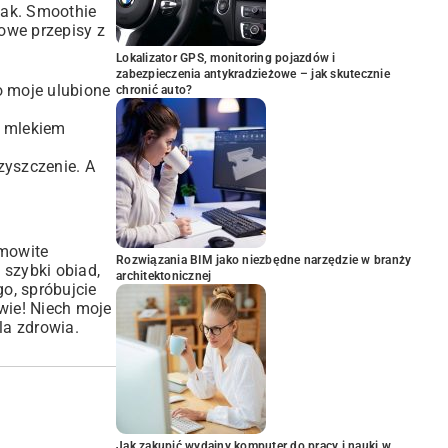
mak. Smoothie
rowe przepisy z
Lokalizator GPS, monitoring pojazdów i
zabezpieczenia antykradzieżowe – jak skutecznie
o moje ulubione
chronić auto?
b mlekiem
czyszczenie. A
amowite
Rozwiązania BIM jako niezbędne narzędzie w branży
ć
szybki obiad
,
architektonicznej
o, spróbujcie
wie! Niech moje
la zdrowia.
Jak zakupić wydajny komputer do pracy i nauki w