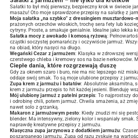
Sałatki z jarmużem – nie tylko dla królików
Sałatki to był mój pierwszy, bezpieczny krok w świecie j
masażu! Oto moje sprawdzone przepisy na sałatkę z jar
Moja sałatka „na szybko” z dressingiem musztardowo
prażonych orzechów włoskich, trochę sera fety lub kozieg
cytryny. Proste, a smakuje genialnie. Idealne jako lekka k
Sałatka mocy z awokado i komosą ryżową
: Pełnowarto
cząstki soczystej pomarańczy i oczywiście jarmuż. Wszy
na obiad, który nasyci na długo.
Wegański Cezar z jarmużem
: Klasyka w zdrowszej wersj
czerstwego chleba i kremowy sos na bazie nerkowców. Mo
Ciepłe dania, które rozgrzewają duszę
Gdy za oknem szaro i buro, nie ma nic lepszego niż misk
oddaje swój smak. To są moje ulubione przepisy z jarmu
Zupa krem z jarmużu i batatów
: Absolutnie aksamitna, 
krem z jarmużu przepis to hit każdej jesieni. Blenduję w
Mój ulubiony jarmuż z patelni przepis
: To najprostszy d
i odrobinę chili, potem jarmuż. Chwila smażenia, aż zmię
nawet solo z grzanką.
Makaron z jarmużowym pesto
: Kiedy znudzi mi się pest
blender. Ma intensywny, zielony kolor i wspaniały smak
naprawdę kreatywne przepisy z jarmużu.
Klasyczna
zupa jarzynowa
z dodatkiem jarmużu
: Czase
poszarpanego jarmużu. Zupa od razu zyskuje na wartości