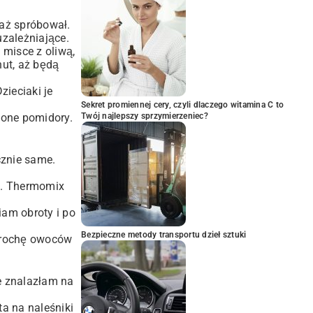
 aż spróbował.
uzależniające.
 misce z oliwą,
nut, aż będą
zieciaki je
Sekret promiennej cery, czyli dlaczego witamina C to
szone pomidory.
Twój najlepszy sprzymierzeniec?
cznie same.
żu. Thermomix
iam obroty i po
Bezpieczne metody transportu dzieł sztuki
 trochę owoców
e znalazłam na
a na naleśniki