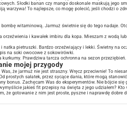
owocowych. Słodki banan czy mango doskonale maskują jego s
ją warzywa! To najlepsze, co mogę polecić, jeśli chodzi o zd
ie bombę witaminową. Jarmuż świetnie się do tego nadaje. Ot
la orzeźwienia i kawałek imbiru dla kopa. Mieszam z wodą lu
 i natka pietruszki. Bardzo orzeźwiający i lekki. Świetny na o
pis na soki owocowe z sokowirówki
.
a kurkumy. Prawdziwa tarcza ochronna na sezon przeziębień.
nie mojej przygody
Was, że jarmuż nie jest straszny. Wręcz przeciwnie! To nies
Od prostych sałatek, przez sycące dania, które mogą stanowi
omny bonus. Zachęcam Was do eksperymentów. Nie bójcie się g
wymyślicie jakieś
fit przepisy na święta
z jego udziałem? Kto 
m, że gotowanie z nim jest proste, pyszne i naprawdę dobre d