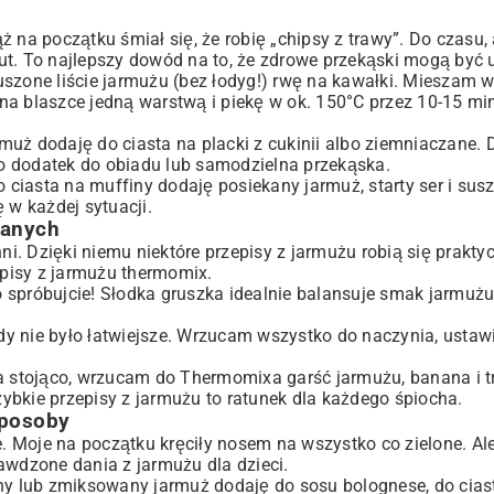
 na początku śmiał się, że robię „chipsy z trawy”. Do czasu,
ut. To najlepszy dowód na to, że zdrowe przekąski mogą być 
uszone liście jarmużu (bez łodyg!) rwę na kawałki. Mieszam w
na blaszce jedną warstwą i piekę w ok. 150°C przez 10-15 mi
uż dodaję do ciasta na placki z cukinii albo ziemniaczane. D
ako dodatek do obiadu lub samodzielna przekąska.
o ciasta na muffiny dodaję posiekany jarmuż, starty ser i su
 w każdej sytuacji.
ganych
. Dzięki niemu niektóre przepisy z jarmużu robią się prakty
episy z jarmużu thermomix.
o spróbujcie! Słodka gruszka idealnie balansuje smak jarmu
dy nie było łatwiejsze. Wrzucam wszystko do naczynia, ustaw
 na stojąco, wrzucam do Thermomixa garść jarmużu, banana i
ybkie przepisy z jarmużu to ratunek dla każdego śpiocha.
sposoby
 Moje na początku kręciły nosem na wszystko co zielone. Al
awdzone dania z jarmużu dla dzieci.
 lub zmiksowany jarmuż dodaję do sosu bolognese, do ciast