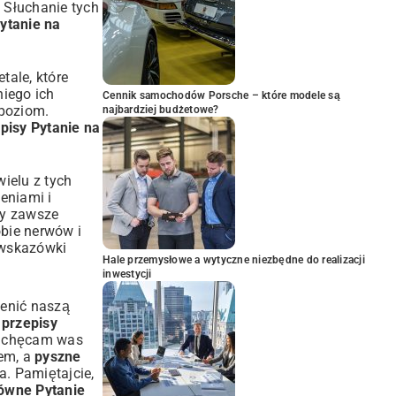
 Słuchanie tych
Pytanie na
tale, które
niego ich
Cennik samochodów Porsche – które modele są
 poziom.
najbardziej budżetowe?
pisy Pytanie na
ielu z tych
eniami i
by zawsze
obie nerwów i
 wskazówki
Hale przemysłowe a wytyczne niezbędne do realizacji
inwestycji
ienić naszą
,
przepisy
Zachęcam was
em, a
pyszne
. Pamiętajcie,
łówne Pytanie