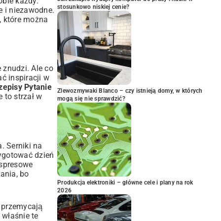
obie każdy.
stosunkowo niskiej cenie?
e i niezawodne.
, które można
 znudzi. Ale co
 inspiracji w
zepisy Pytanie
Zlewozmywaki Blanco – czy istnieją domy, w których
e
to strzał w
mogą się nie sprawdzić?
. Serniki na
zygotować dzień
kspresowe
ania, bo
Produkcja elektroniki – główne cele i plany na rok
2026
e przemycają
 właśnie te