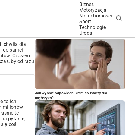
Biznes
Motoryzacja
Nieruchomości
Sport
Technologie
POPULARNE ARTYKUŁY
Uroda
, chwila dla
am do samej
mentów. Czasem
zas, by od razu
Jak wybrać odpowiedni krem do twarzy dla
mężczyzn?
e to ich
ch milionów
łaśnie te
na pytanie,
 się coś