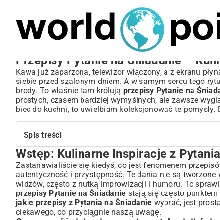
MARIUSZ ŁAMAGA
05.10.2025
BIZNES
Przepisy Pytanie na Śniadanie – Kuli
Kawa już zaparzona, telewizor włączony, a z ekranu płyną
siebie przed szalonym dniem. A w samym sercu tego rytua
brody. To właśnie tam królują
przepisy Pytanie na Śniad
prostych, czasem bardziej wymyślnych, ale zawsze wyglą
biec do kuchni, to uwielbiam kolekcjonować te pomysły. 
Spis treści
Wstęp: Kulinarne Inspiracje z Pytani
Wstęp: Kulinarne Inspiracje z Pytania na Śniadanie
Czym wyróżniają się przepisy z telewizji śniadaniowej?
Zastanawialiście się kiedyś, co jest fenomenem przepis
autentyczność i przystępność. Te dania nie są tworzone
Dlaczego warto gotować według przepisów Pytania na Śniad
widzów, często z nutką improwizacji i humoru. To sprawi
Śniadania Mistrzów: Najpopularniejsze Przepisy na Pocz
przepisy Pytanie na Śniadanie
stają się często punktem
Słodkie propozycje na udane poranki
jakie przepisy z Pytania na Śniadanie
wybrać, jest prost
Wytrawne pomysły na sycące śniadanie
ciekawego, co przyciągnie naszą uwagę.