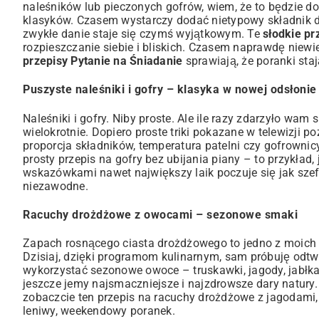
naleśników lub pieczonych gofrów, wiem, że to będzie d
klasyków. Czasem wystarczy dodać nietypowy składnik do
zwykłe danie staje się czymś wyjątkowym. Te
słodkie pr
rozpieszczanie siebie i bliskich. Czasem naprawdę niewi
przepisy Pytanie na Śniadanie
sprawiają, że poranki staj
Puszyste naleśniki i gofry – klasyka w nowej odsłonie
Naleśniki i gofry. Niby proste. Ale ile razy zdarzyło wam
wielokrotnie. Dopiero proste triki pokazane w telewizji 
proporcja składników, temperatura patelni czy gofrownicy
prosty przepis na gofry bez ubijania piany
– to przykład,
wskazówkami nawet największy laik poczuje się jak szef 
niezawodne.
Racuchy drożdżowe z owocami – sezonowe smaki
Zapach rosnącego ciasta drożdżowego to jedno z moich 
Dzisiaj, dzięki programom kulinarnym, sam próbuję odt
wykorzystać sezonowe owoce – truskawki, jagody, jabłka c
jeszcze jemy najsmaczniejsze i najzdrowsze dary natury.
zobaczcie ten
przepis na racuchy drożdżowe z jagodami
leniwy, weekendowy poranek.