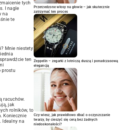
zmaicenie tych
Przerzedzone włosy na głowie – jak skutecznie
. I nagle
zatrzymać ten proces
w na
śnie te
ń? Mnie niestety
wiednia
 sprawdźcie ten
Zeppelin – zegarki z lotniczą duszą i ponadczasową
mi
elegancją
 prostu
ą racuchów.
ją, jak
ych rolników, to
Czy wiesz, jak prawidłowo dbać o oczyszczanie
a. Koniecznie
twarzy, by cieszyć się cerą bez żadnych
. Idealny na
niedoskonałości?