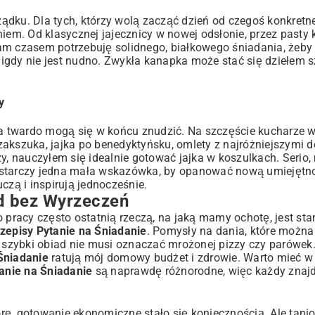
rządku. Dla tych, którzy wolą zacząć dzień od czegoś konkretn
m. Od klasycznej jajecznicy w nowej odsłonie, przez pasty
am czasem potrzebuję solidnego, białkowego śniadania, żeby 
nigdy nie jest nudno. Zwykła kanapka może stać się dziełem sz
y
 na twardo mogą się w końcu znudzić. Na szczęście kucharze 
zakszuka, jajka po benedyktyńsku, omlety z najróżniejszymi 
kazy, nauczyłem się idealnie gotować jajka w koszulkach. Serio,
wystarczy jedna mała wskazówka, by opanować nową umiejętno
czą i inspirują jednocześnie.
ad bez Wyrzeczeń
racy często ostatnią rzeczą, na jaką mamy ochotę, jest sta
rzepisy Pytanie na Śniadanie
. Pomysły na dania, które możn
że szybki obiad nie musi oznaczać mrożonej pizzy czy parówek
Śniadanie
ratują mój domowy budżet i zdrowie. Warto mieć w 
anie na Śniadanie
są naprawdę różnorodne, więc każdy znajd
rę, gotowanie ekonomiczne stało się koniecznością. Ale tanio