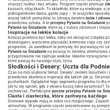
znaczyć nudno i bez smaku. Program często promuje
zd
kaszach, strączkach. To składniki, które są niedrogie, a 
jednogarnkowe dania, gęste zupy – to wszystko sposoby na
więcej takich pomysłów, to istnieją świetne
tanie i zdrow
prawdziwa sztuka. A te
przepisy Pytanie na Śniadanie
po
Pytanie na Śniadanie
, które są z natury zdrowsze i lżejsz
Inspiracje na lekkie kolacje
Kolacja powinna być lekka, żeby nie obciążać żołądka pr
dressingami, warzywne placuszki, kremowe zupy czy szybki
programie. Ja uwielbiam te pomysły, bo pozwalają mi 
Pytanie na Śniadanie
na kolację to świetna alternatywa 
przygotowanie nie zajmuje wieków. Idealne rozwiązanie 
które pasują do naszego stylu życia.
Słodkości i Desery: Uczta dla Podnie
Czas na mój ulubiony temat. Desery! Jestem łasuchem i 
prawdziwa skarbnica inspiracji dla takich jak ja. Od pro
pucharkach. Oglądanie tego segmentu programu to dla mn
jak tu się oprzeć, gdy z ekranu kuszą takie pyszności? T
zachwycać. Perfekcyjne
pyszne przepisy Pytanie na Śni
Ciasta i ciasteczka, które zachwycą każdego
Domowe wypieki mają w sobie coś magicznego. Zapach p
atmosferę. W programie często prezentowane są przepis