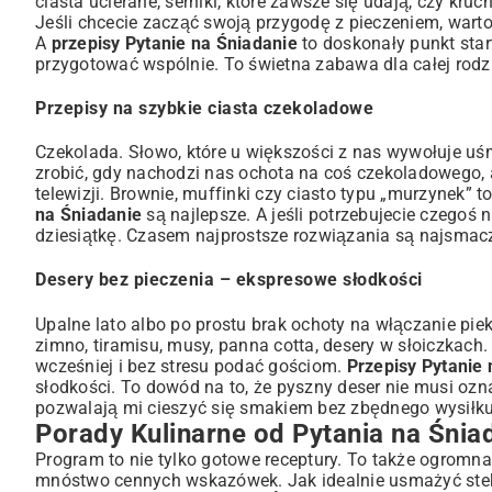
ciasta ucierane, serniki, które zawsze się udają, czy kru
Jeśli chcecie zacząć swoją przygodę z pieczeniem, wart
A
przepisy Pytanie na Śniadanie
to doskonały punkt star
przygotować wspólnie. To świetna zabawa dla całej rodz
Przepisy na szybkie ciasta czekoladowe
Czekolada. Słowo, które u większości z nas wywołuje uśmi
zrobić, gdy nachodzi nas ochota na coś czekoladowego,
telewizji. Brownie, muffinki czy ciasto typu „murzynek” to
na Śniadanie
są najlepsze. A jeśli potrzebujecie czegoś 
dziesiątkę. Czasem najprostsze rozwiązania są najsmacz
Desery bez pieczenia – ekspresowe słodkości
Upalne lato albo po prostu brak ochoty na włączanie pie
zimno, tiramisu, musy, panna cotta, desery w słoiczkach
wcześniej i bez stresu podać gościom.
Przepisy Pytanie 
słodkości. To dowód na to, że pyszny deser nie musi ozn
pozwalają mi cieszyć się smakiem bez zbędnego wysiłku.
Porady Kulinarne od Pytania na Śniad
Program to nie tylko gotowe receptury. To także ogrom
mnóstwo cennych wskazówek. Jak idealnie usmażyć stek?