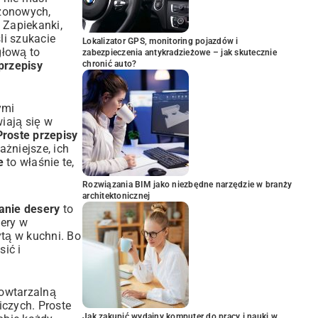
zonowych,
. Zapiekanki,
li szukacie
Lokalizator GPS, monitoring pojazdów i
głową to
zabezpieczenia antykradzieżowe – jak skutecznie
przepisy
chronić auto?
ymi
iają się w
Proste przepisy
żniejsze, ich
e
to właśnie te,
Rozwiązania BIM jako niezbędne narzędzie w branży
architektonicznej
anie desery
to
sery w
tą w kuchni. Bo
ić i
owtarzalną
czych. Proste
Jak zakupić wydajny komputer do pracy i nauki w