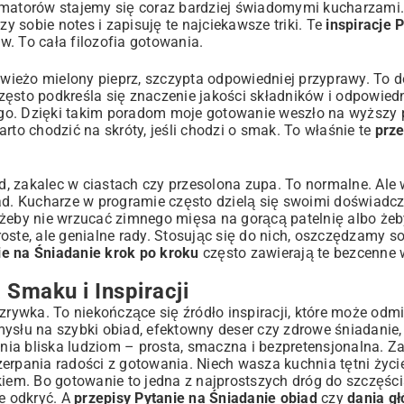
amatorów stajemy się coraz bardziej świadomymi kucharzami.
 sobie notes i zapisuję te najciekawsze triki. Te
inspiracje 
ów. To cała filozofia gotowania.
świeżo mielony pieprz, szczypta odpowiedniej przyprawy. To de
zęsto podkreśla się znaczenie jakości składników i odpowied
długo. Dzięki takim poradom moje gotowanie weszło na wyższy
rto chodzić na skróty, jeśli chodzi o smak. To właśnie te
prze
 zakalec w ciastach czy przesolona zupa. To normalne. Ale w
. Kucharze w programie często dzielą się swoimi doświadcz
 żeby nie wrzucać zimnego mięsa na gorącą patelnię albo że
oste, ale genialne rady. Stosując się do nich, oszczędzamy s
ie na Śniadanie krok po kroku
często zawierają te bezcenne
Smaku i Inspiracji
zrywka. To niekończące się źródło inspiracji, które może odm
mysłu na szybki obiad, efektowny deser czy zdrowe śniadanie
nia bliska ludziom – prosta, smaczna i bezpretensjonalna. 
rpania radości z gotowania. Niech wasza kuchnia tętni życi
m. Bo gotowanie to jedna z najprostszych dróg do szczęścia
je odkryć. A
przepisy Pytanie na Śniadanie obiad
czy
dania g