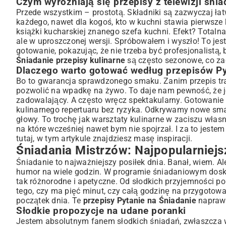
Czym wyróżniają się przepisy z telewizji śni
Szybkie i Proste Dania Główne: Obiad bez Wyrzeczeń
Przede wszystkim – prostotą. Składniki są zazwyczaj ła
Zdrowe i tanie obiady dla całej rodziny
każdego, nawet dla kogoś, kto w kuchni stawia pierwsze
Inspiracje na lekkie kolacje
książki kucharskiej znanego szefa kuchni. Efekt? Totaln
Słodkości i Desery: Uczta dla Podniebienia
ale w uproszczonej wersji. Spróbowałem i wyszło! To jes
Ciasta i ciasteczka, które zachwycą każdego
gotowanie, pokazując, że nie trzeba być profesjonalistą,
Śniadanie przepisy kulinarne
są często sezonowe, co zac
Porady Kulinarne od Pytania na Śniadanie: Gotuj jak Pro
Dlaczego warto gotować według przepisów Py
Sekrety doskonałego smaku
Bo to gwarancja sprawdzonego smaku. Zanim przepis traf
Jak unikać kulinarnych błędów?
pozwolić na wpadkę na żywo. To daje nam pewność, że jeś
Podsumowanie: Twoja Kuchnia pełna Smaku i Inspiracji
zadowalający. A często wręcz spektakularny. Gotowanie
kulinarnego repertuaru bez ryzyka. Odkrywamy nowe smak
głowy. To trochę jak warsztaty kulinarne w zaciszu wła
na które wcześniej nawet bym nie spojrzał. I za to jest
tutaj, w tym artykule znajdziesz masę inspiracji.
Śniadania Mistrzów: Najpopularniejs
Śniadanie to najważniejszy posiłek dnia. Banał, wiem. 
humor na wiele godzin. W programie śniadaniowym dosk
tak różnorodne i apetyczne. Od słodkich przyjemności po 
tego, czy ma pięć minut, czy całą godzinę na przygotowan
początek dnia. Te
przepisy Pytanie na Śniadanie
naprawd
Słodkie propozycje na udane poranki
Jestem absolutnym fanem słodkich śniadań, zwłaszcza 