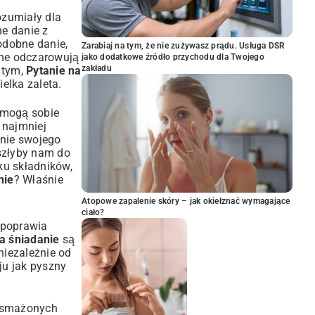
ozumiały dla
e danie z
odobne danie,
Zarabiaj na tym, że nie zużywasz prądu. Usługa DSR
One odczarowują
jako dodatkowe źródło przychodu dla Twojego
zakładu
a tym,
Pytanie na
elka zaleta.
 mogą sobie
 najmniej
enie swojego
yszłyby nam do
ku składników,
nie
? Właśnie
Atopowe zapalenie skóry – jak okiełznać wymagające
ciało?
 poprawia
a śniadanie
są
niezależnie od
ju jak pyszny
h smażonych