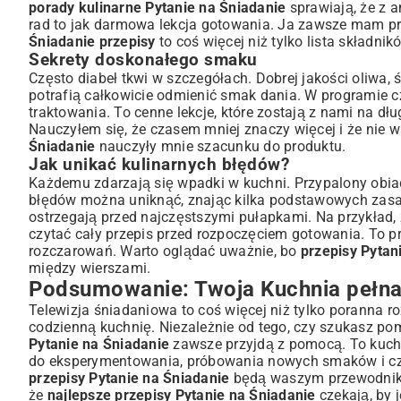
porady kulinarne Pytanie na Śniadanie
sprawiają, że z 
rad to jak darmowa lekcja gotowania. Ja zawsze mam przy
Śniadanie przepisy
to coś więcej niż tylko lista składnik
Sekrety doskonałego smaku
Często diabeł tkwi w szczegółach. Dobrej jakości oliwa, 
potrafią całkowicie odmienić smak dania. W programie c
traktowania. To cenne lekcje, które zostają z nami na 
Nauczyłem się, że czasem mniej znaczy więcej i że nie wa
Śniadanie
nauczyły mnie szacunku do produktu.
Jak unikać kulinarnych błędów?
Każdemu zdarzają się wpadki w kuchni. Przypalony obiad,
błędów można uniknąć, znając kilka podstawowych zasad
ostrzegają przed najczęstszymi pułapkami. Na przykład,
czytać cały przepis przed rozpoczęciem gotowania. To pr
rozczarowań. Warto oglądać uważnie, bo
przepisy Pytan
między wierszami.
Podsumowanie: Twoja Kuchnia pełna 
Telewizja śniadaniowa to coś więcej niż tylko poranna ro
codzienną kuchnię. Niezależnie od tego, czy szukasz po
Pytanie na Śniadanie
zawsze przyjdą z pomocą. To kuch
do eksperymentowania, próbowania nowych smaków i cze
przepisy Pytanie na Śniadanie
będą waszym przewodnikie
że
najlepsze przepisy Pytanie na Śniadanie
czekają, by 