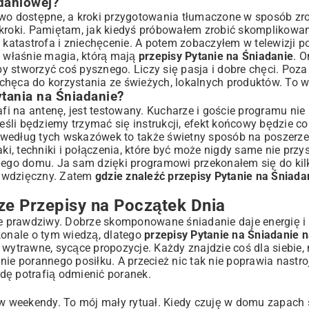
adaniowej?
two dostępne, a kroki przygotowania tłumaczone w sposób zr
 kroki. Pamiętam, jak kiedyś próbowałem zrobić skomplikowan
a katastrofa i zniechęcenie. A potem zobaczyłem w telewizji p
t właśnie magia, którą mają
przepisy Pytanie na Śniadanie
. 
 by stworzyć coś pysznego. Liczy się pasja i dobre chęci. Poz
hęca do korzystania ze świeżych, lokalnych produktów. To wi
fesjonalista
tania na Śniadanie?
i na antenę, jest testowany. Kucharze i goście programu nie
li będziemy trzymać się instrukcji, efekt końcowy będzie co
 według tych wskazówek to także świetny sposób na poszerz
i, techniki i połączenia, które być może nigdy same nie prz
snego domu. Ja sam dzięki programowi przekonałem się do kil
em wdzięczny. Zatem
gdzie znaleźć przepisy Pytanie na Śniada
ze Przepisy na Początek Dnia
Ale prawdziwy. Dobrze skomponowane śniadanie daje energię i
onale o tym wiedzą, dlatego
przepisy Pytanie na Śniadanie n
wytrawne, sycące propozycje. Każdy znajdzie coś dla siebie, 
ie porannego posiłku. A przecież nic tak nie poprawia nastro
ę potrafią odmienić poranek.
w weekendy. To mój mały rytuał. Kiedy czuję w domu zapac