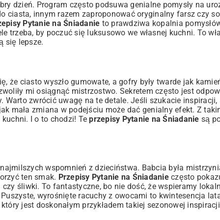
obry dzień. Program często podsuwa genialne pomysły na uro
 ciasta, innym razem zaproponować oryginalny farsz czy sos
zepisy Pytanie na Śniadanie
to prawdziwa kopalnia pomysłó
ele trzeba, by poczuć się luksusowo we własnej kuchni. To wła
ą się lepsze.
 się, że ciasto wyszło gumowate, a gofry były twarde jak kamie
pozwoliły mi osiągnąć mistrzostwo. Sekretem często jest odpo
. Warto zwrócić uwagę na te detale. Jeśli szukacie inspiracji,
 jak mała zmiana w podejściu może dać genialny efekt. Z taki
kuchni. I o to chodzi! Te
przepisy Pytanie na Śniadanie
są po
najmilszych wspomnień z dzieciństwa. Babcia była mistrzyni
worzyć ten smak.
Przepisy Pytanie na Śniadanie
często pokazu
zy śliwki. To fantastyczne, bo nie dość, że wspieramy lokaln
 Puszyste, wyrośnięte racuchy z owocami to kwintesencja lat
, który jest doskonałym przykładem takiej sezonowej inspiracji