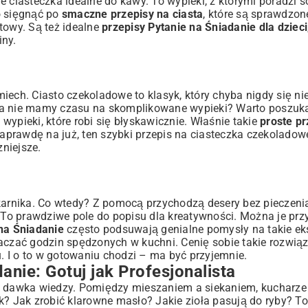
che ciasteczka idealne do kawy. To wypieki, z którymi poradzi s
o sięgnąć po
smaczne przepisy na ciasta
, które są sprawdzon
towy. Są też idealne
przepisy Pytanie na Śniadanie dla dzieci
iny.
ech. Ciasto czekoladowe to klasyk, który chyba nigdy się nie
 a nie mamy czasu na skomplikowane wypieki? Warto poszukać
 wypieki, które robi się błyskawicznie. Właśnie takie
proste pr
naprawdę na już, ten
szybki przepis na ciasteczka czekoladow
niejsze.
karnika. Co wtedy? Z pomocą przychodzą desery bez pieczenia
. To prawdziwe pole do popisu dla kreatywności. Można je pr
na Śniadanie
często podsuwają genialne pomysły na takie e
aczać godzin spędzonych w kuchni. Cenię sobie takie rozwiąz
 I o to w gotowaniu chodzi – ma być przyjemnie.
anie: Gotuj jak Profesjonalista
na dawka wiedzy. Pomiędzy mieszaniem a siekaniem, kucharz
 Jak zrobić klarowne masło? Jakie zioła pasują do ryby? To