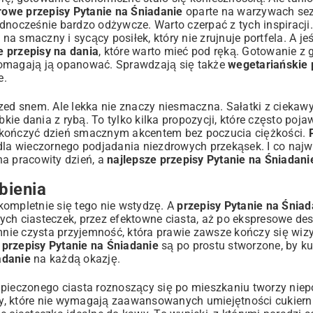
rowe przepisy Pytanie na Śniadanie
oparte na warzywach se
jednocześnie bardzo odżywcze. Warto czerpać z tych inspiracji
 smaczny i sycący posiłek, który nie zrujnuje portfela. A jeś
e przepisy na dania
, które warto mieć pod ręką. Gotowanie z 
magają ją opanować. Sprawdzają się także
wegetariańskie 
e.
zed snem. Ale lekka nie znaczy niesmaczna. Sałatki z ciekaw
e dania z rybą. To tylko kilka propozycji, które często pojaw
zakończyć dzień smacznym akcentem bez poczucia ciężkości.
dla wieczornego podjadania niezdrowych przekąsek. I co najwa
na pracowity dzień, a
najlepsze przepisy Pytanie na Śniadani
bienia
kompletnie się tego nie wstydzę. A
przepisy Pytanie na Śniad
stych ciasteczek, przez efektowne ciasta, aż po ekspresowe de
ie czysta przyjemność, która prawie zawsze kończy się wizy
e
przepisy Pytanie na Śniadanie
są po prostu stworzone, by kus
adanie
na każdą okazję.
ieczonego ciasta roznoszący się po mieszkaniu tworzy niep
y, które nie wymagają zaawansowanych umiejętności cukierni