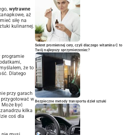
ego,
wytrawne
 kanapkowe, aż
mieć siłę na
tuki kulinarnej.
Sekret promiennej cery, czyli dlaczego witamina C to
Twój najlepszy sprzymierzeniec?
w programie
dodatkami,
 myślałem, że to
ść. Dlatego
nie przy garach
a przygotować w
Bezpieczne metody transportu dzieł sztuki
. Może być
zanadrzu kilka
zie coś dla
 nie musi