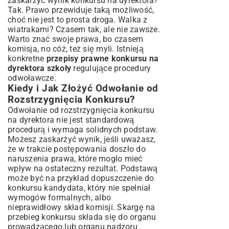
zaskarżyć wynik konkursu na dyrektora?
Tak. Prawo przewiduje taką możliwość,
choć nie jest to prosta droga. Walka z
wiatrakami? Czasem tak, ale nie zawsze.
Warto znać swoje prawa, bo czasem
komisja, no cóż, też się myli. Istnieją
konkretne
przepisy prawne konkursu na
dyrektora szkoły
regulujące procedury
odwoławcze.
Kiedy i Jak Złożyć Odwołanie od
Rozstrzygnięcia Konkursu?
Odwołanie od rozstrzygnięcia konkursu
na dyrektora nie jest standardową
procedurą i wymaga solidnych podstaw.
Możesz zaskarżyć wynik, jeśli uważasz,
że w trakcie postępowania doszło do
naruszenia prawa, które mogło mieć
wpływ na ostateczny rezultat. Podstawą
może być na przykład dopuszczenie do
konkursu kandydata, który nie spełniał
wymogów formalnych, albo
nieprawidłowy skład komisji. Skargę na
przebieg konkursu składa się do organu
prowadzącego lub organu nadzoru