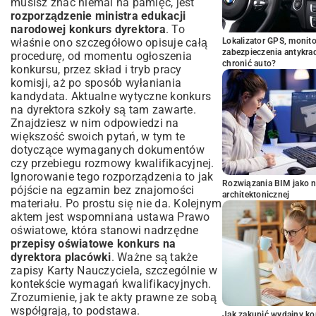
musisz znać niemal na pamięć, jest
rozporządzenie ministra edukacji
narodowej konkurs dyrektora
. To
właśnie ono szczegółowo opisuje całą
Lokalizator GPS, monito
zabezpieczenia antykra
procedurę, od momentu ogłoszenia
chronić auto?
konkursu, przez skład i tryb pracy
komisji, aż po sposób wyłaniania
kandydata. Aktualne wytyczne konkurs
na dyrektora szkoły są tam zawarte.
Znajdziesz w nim odpowiedzi na
większość swoich pytań, w tym te
dotyczące wymaganych dokumentów
czy przebiegu rozmowy kwalifikacyjnej.
Ignorowanie tego rozporządzenia to jak
Rozwiązania BIM jako n
pójście na egzamin bez znajomości
architektonicznej
materiału. Po prostu się nie da. Kolejnym
aktem jest wspomniana ustawa Prawo
oświatowe, która stanowi nadrzędne
przepisy oświatowe konkurs na
dyrektora placówki
. Ważne są także
zapisy Karty Nauczyciela, szczególnie w
kontekście wymagań kwalifikacyjnych.
Zrozumienie, jak te akty prawne ze sobą
współgrają, to podstawa.
Jak zakupić wydajny ko