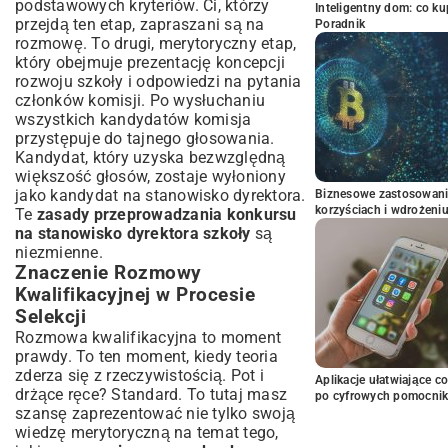
podstawowych kryteriów. Ci, którzy
Inteligentny dom: co k
przejdą ten etap, zapraszani są na
Poradnik
rozmowę. To drugi, merytoryczny etap,
który obejmuje prezentację koncepcji
rozwoju szkoły i odpowiedzi na pytania
członków komisji. Po wysłuchaniu
wszystkich kandydatów komisja
przystępuje do tajnego głosowania.
Kandydat, który uzyska bezwzględną
większość głosów, zostaje wyłoniony
jako kandydat na stanowisko dyrektora.
Biznesowe zastosowani
korzyściach i wdrożeni
Te
zasady przeprowadzania konkursu
na stanowisko dyrektora szkoły
są
niezmienne.
Znaczenie Rozmowy
Kwalifikacyjnej w Procesie
Selekcji
Rozmowa kwalifikacyjna to moment
prawdy. To ten moment, kiedy teoria
zderza się z rzeczywistością. Pot i
Aplikacje ułatwiające c
drżące ręce? Standard. To tutaj masz
po cyfrowych pomocni
szansę zaprezentować nie tylko swoją
wiedzę merytoryczną na temat tego,