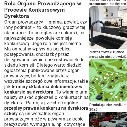
Rola Organu Prowadzącego w
stosunkowo niskiej cen
Procesie Konkursowym
Dyrektora
Organ prowadzący – gmina, powiat, czy
inny podmiot – to kluczowy gracz w tej
układance. To on ogłasza konkurs i, co
najważniejsze, powołuje komisję
konkursową. Jego rola nie jest bierna.
Ma on realny wpływ na przebieg
Zlewozmywaki Blanco – 
postępowania, chociażby przez
mogą się nie sprawdzić
delegowanie swoich przedstawicieli do
składu komisji. Dlatego warto śledzić
ogłoszenia publikowane przez organ
prowadzący, bo tam znajdziesz
wszystkie szczegółowe informacje, takie
jak
terminy składania dokumentów w
konkursie na dyrektora
. To właśnie tam
należy szukać ogłoszeń o konkursach na
dyrektora. Pamiętaj, że choć ogólne
Produkcja elektroniki – 
przepisy prawne konkursu na dyrektora
2026
szkoły
są uniwersalne, organ
prowadzący może w pewnym zakresie
precyzować wymagania, np. dotyczące