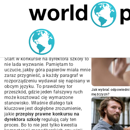
MARIUSZ ŁAMAGA
05.10.2025
BIZNES
POPULARNE A
Przepisy Prawne Konkursu
na Dyrektora Szkoły –
Kompleksowy Przewodnik
Start w konkursie na dyrektora szkoły to
nie lada wyzwanie. Pamiętam to
uczucie, jakby góra papierów miała mnie
zaraz przygnieść, a każdy paragraf w
rozporządzeniu wydawał się napisany w
obcym języku. To prawdziwy tor
Jak wybrać odpowiedni 
przeszkód, gdzie jeden fałszywy ruch
mężczyzn?
może kosztować cię wymarzone
stanowisko. Właśnie dlatego tak
kluczowe jest dogłębne zrozumienie,
jakie
przepisy prawne konkursu na
dyrektora szkoły
regulują cały ten
proces. Bo to nie jest tylko kwestia