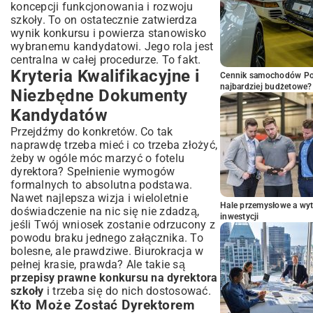
koncepcji funkcjonowania i rozwoju
szkoły. To on ostatecznie zatwierdza
wynik konkursu i powierza stanowisko
wybranemu kandydatowi. Jego rola jest
centralna w całej procedurze. To fakt.
Kryteria Kwalifikacyjne i
Cennik samochodów Por
najbardziej budżetowe?
Niezbędne Dokumenty
Kandydatów
Przejdźmy do konkretów. Co tak
naprawdę trzeba mieć i co trzeba złożyć,
żeby w ogóle móc marzyć o fotelu
dyrektora? Spełnienie wymogów
formalnych to absolutna podstawa.
Nawet najlepsza wizja i wieloletnie
Hale przemysłowe a wyt
doświadczenie na nic się nie zdadzą,
inwestycji
jeśli Twój wniosek zostanie odrzucony z
powodu braku jednego załącznika. To
bolesne, ale prawdziwe. Biurokracja w
pełnej krasie, prawda? Ale takie są
przepisy prawne konkursu na dyrektora
szkoły
i trzeba się do nich dostosować.
Kto Może Zostać Dyrektorem