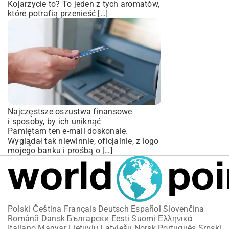
Kojarzycie to? To jeden z tych aromatów,
które potrafią przenieść […]
Najczęstsze oszustwa finansowe
i sposoby, by ich uniknąć
Pamiętam ten e-mail doskonale.
Wyglądał tak niewinnie, oficjalnie, z logo
mojego banku i prośbą o […]
Polski
Čeština
Français
Deutsch
Español
Slovenčina
Română
Dansk
Български
Eesti
Suomi
Ελληνικά
Italiano
Magyar
Lietuvių
Latviešu
Norsk
Português
Srpski