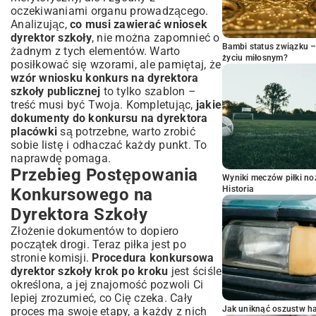
oczekiwaniami organu prowadzącego.
Analizując,
co musi zawierać wniosek
dyrektor szkoły
, nie można zapomnieć o
Bambi status związku 
żadnym z tych elementów. Warto
życiu miłosnym?
posiłkować się wzorami, ale pamiętaj, że
wzór wniosku konkurs na dyrektora
szkoły publicznej
to tylko szablon –
treść musi być Twoja. Kompletując,
jakie
dokumenty do konkursu na dyrektora
placówki
są potrzebne, warto zrobić
sobie listę i odhaczać każdy punkt. To
naprawdę pomaga.
Przebieg Postępowania
Wyniki meczów piłki noż
Historia
Konkursowego na
Dyrektora Szkoły
Złożenie dokumentów to dopiero
początek drogi. Teraz piłka jest po
stronie komisji.
Procedura konkursowa
dyrektor szkoły krok po kroku
jest ściśle
określona, a jej znajomość pozwoli Ci
lepiej zrozumieć, co Cię czeka. Cały
Jak uniknąć oszustw h
proces ma swoje etapy, a każdy z nich