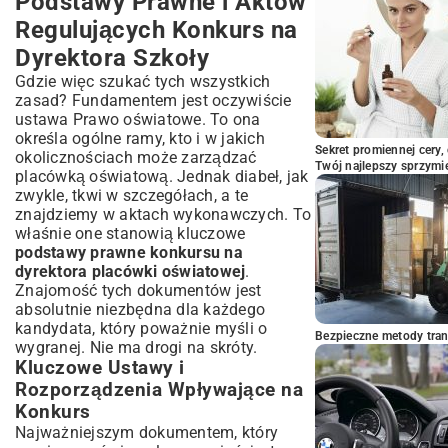
Podstawy Prawne i Aktów
Jak Efektywnie Przygotować się do
Konkursu na Dyrektora?
Regulujących Konkurs na
Podsumowanie Kluczowych Zagadnień
Dyrektora Szkoły
Prawnych i Organizacyjnych
Gdzie więc szukać tych wszystkich
zasad? Fundamentem jest oczywiście
ustawa Prawo oświatowe. To ona
określa ogólne ramy, kto i w jakich
Sekret promiennej cery,
okolicznościach może zarządzać
Twój najlepszy sprzymi
placówką oświatową. Jednak diabeł, jak
zwykle, tkwi w szczegółach, a te
znajdziemy w aktach wykonawczych. To
właśnie one stanowią kluczowe
podstawy prawne konkursu na
dyrektora placówki oświatowej
.
Znajomość tych dokumentów jest
absolutnie niezbędna dla każdego
kandydata, który poważnie myśli o
Bezpieczne metody trans
wygranej. Nie ma drogi na skróty.
Kluczowe Ustawy i
Rozporządzenia Wpływające na
Konkurs
Najważniejszym dokumentem, który