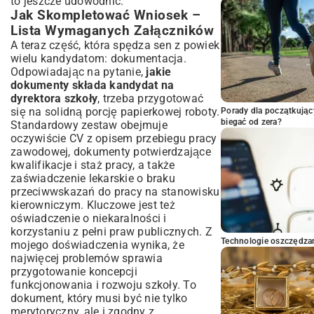
to jeszcze udowodnić.
Jak Skompletować Wniosek –
Lista Wymaganych Załączników
A teraz część, która spędza sen z powiek
wielu kandydatom: dokumentacja.
Odpowiadając na pytanie,
jakie
dokumenty składa kandydat na
dyrektora szkoły
, trzeba przygotować
się na solidną porcję papierkowej roboty.
Porady dla początkując
biegać od zera?
Standardowy zestaw obejmuje
oczywiście CV z opisem przebiegu pracy
zawodowej, dokumenty potwierdzające
kwalifikacje i staż pracy, a także
zaświadczenie lekarskie o braku
przeciwwskazań do pracy na stanowisku
kierowniczym. Kluczowe jest też
oświadczenie o niekaralności i
korzystaniu z pełni praw publicznych. Z
Technologie oszczędzan
mojego doświadczenia wynika, że
najwięcej problemów sprawia
przygotowanie koncepcji
funkcjonowania i rozwoju szkoły. To
dokument, który musi być nie tylko
merytoryczny, ale i zgodny z