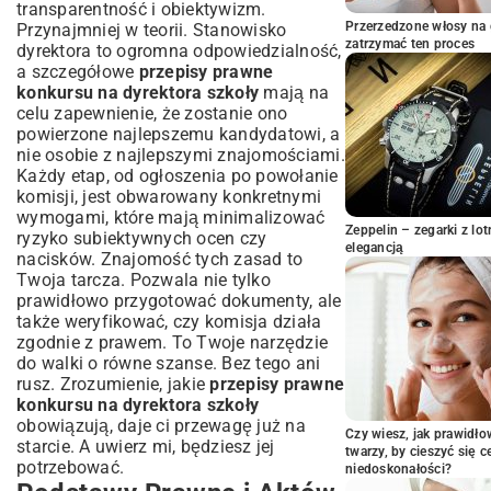
transparentność i obiektywizm.
Dokumenty Kandydatów
Przerzedzone włosy na 
Przynajmniej w teorii. Stanowisko
Kto Może Zostać Dyrektorem Szkoły –
zatrzymać ten proces
dyrektora to ogromna odpowiedzialność,
Wymogi Formalne
a szczegółowe
przepisy prawne
Jak Skompletować Wniosek – Lista
konkursu na dyrektora szkoły
mają na
Wymaganych Załączników
celu zapewnienie, że zostanie ono
Przebieg Postępowania Konkursowego
powierzone najlepszemu kandydatowi, a
na Dyrektora Szkoły
nie osobie z najlepszymi znajomościami.
Każdy etap, od ogłoszenia po powołanie
Powołanie i Skład Komisji Konkursowej –
komisji, jest obwarowany konkretnymi
Kluczowe Aspekty
wymogami, które mają minimalizować
Etapy Konkursu – Od Zgłoszenia do
Zeppelin – zegarki z l
ryzyko subiektywnych ocen czy
Wyboru Kandydata
elegancją
nacisków. Znajomość tych zasad to
Znaczenie Rozmowy Kwalifikacyjnej w
Twoja tarcza. Pozwala nie tylko
Procesie Selekcji
prawidłowo przygotować dokumenty, ale
Zaskarżanie Wyników i Procedury
także weryfikować, czy komisja działa
Odwoławcze w Konkursie
zgodnie z prawem. To Twoje narzędzie
Kiedy i Jak Złożyć Odwołanie od
do walki o równe szanse. Bez tego ani
Rozstrzygnięcia Konkursu?
rusz. Zrozumienie, jakie
przepisy prawne
konkursu na dyrektora szkoły
Najczęstsze Powody Unieważnienia
Postępowania Konkursowego
obowiązują, daje ci przewagę już na
Czy wiesz, jak prawidł
starcie. A uwierz mi, będziesz jej
Praktyczne Wskazówki i Dobre Praktyki
twarzy, by cieszyć się 
potrzebować.
dla Uczestników Konkursu
niedoskonałości?