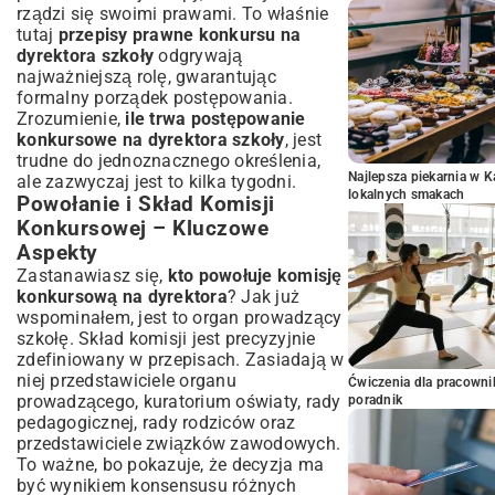
rządzi się swoimi prawami. To właśnie
tutaj
przepisy prawne konkursu na
dyrektora szkoły
odgrywają
najważniejszą rolę, gwarantując
formalny porządek postępowania.
Zrozumienie,
ile trwa postępowanie
konkursowe na dyrektora szkoły
, jest
trudne do jednoznacznego określenia,
Najlepsza piekarnia w 
ale zazwyczaj jest to kilka tygodni.
lokalnych smakach
Powołanie i Skład Komisji
Konkursowej – Kluczowe
Aspekty
Zastanawiasz się,
kto powołuje komisję
konkursową na dyrektora
? Jak już
wspominałem, jest to organ prowadzący
szkołę. Skład komisji jest precyzyjnie
zdefiniowany w przepisach. Zasiadają w
niej przedstawiciele organu
Ćwiczenia dla pracown
prowadzącego, kuratorium oświaty, rady
poradnik
pedagogicznej, rady rodziców oraz
przedstawiciele związków zawodowych.
To ważne, bo pokazuje, że decyzja ma
być wynikiem konsensusu różnych