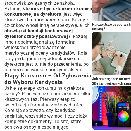
środowisk związanych ze szkołą.
Pytanie,
kto może być członkiem komisji
konkursowej na dyrektora
, jest więc
kluczowe dla transparentności. Każdy z
członków wnosi inną perspektywę, a ich
Najczęstsze oszustwa f
uniknąć
obowiązki komisji konkursowej
dyrektor szkoły podstawowej
(i każdej
innej) obejmują analizę formalną
wniosków i przeprowadzenie
merytorycznej oceny kandydatów. Rola
rady pedagogicznej w konkursie na
dyrektora jest tu nie do przecenienia, bo
to głos środowiska nauczycielskiego.
Etapy Konkursu – Od Zgłoszenia
Jak oszczędzać na rac
do Wyboru Kandydata
30+ sprawdzonych sp
Jakie są etapy konkursu na dyrektora
szkoły? Proces można podzielić na kilka
kluczowych faz. Pierwszy etap to
weryfikacja formalna złożonych ofert.
Komisja sprawdza, czy kandydaci
spełniają wszystkie wymogi i czy złożyli
kompletne dokumenty. To sito, które
odsiewa osoby niespełniające