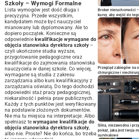
Szkoły – Wymogi Formalne
Lista wymogów jest dość długa i
Broker nieruchomości – 
precyzyjna. Przede wszystkim,
kursy, aby wejść do teg
kandydatem może być nauczyciel
mianowany lub dyplomowany. Ale to
dopiero początek. Konieczne są
odpowiednie
kwalifikacje wymagane do
objęcia stanowiska dyrektora szkoły
–
czyli ukończone studia wyższe,
przygotowanie pedagogiczne oraz
kwalifikacje do zajmowania stanowiska
Przegląd zabiegów na 
nauczyciela w danej szkole. Co więcej,
chirurgiczne i niechirur
wymagane są studia z zakresu
zarządzania albo kurs kwalifikacyjny z
zarządzania oświatą. Do tego dochodzi
odpowiedni staż pracy pedagogicznej,
niekaralność i pełnia praw publicznych.
Każdy z tych punktów jest weryfikowany
na podstawie złożonych dokumentów.
Nie ma tu miejsca na interpretacje. Albo
spełniasz te
wymagane kwalifikacje do
Silna, niezawodna i pr
objęcia stanowiska dyrektora szkoły
,
pokaż, jaka jest twoja 
albo nie. Proste? Nie do końca, bo trzeba
survivalowe