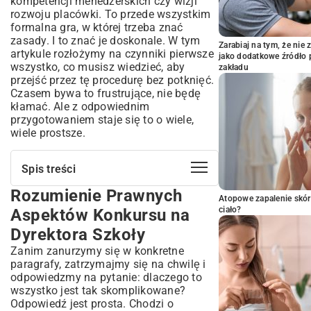
kompetencji menedżerskich czy wizji
rozwoju placówki. To przede wszystkim
formalna gra, w której trzeba znać
zasady. I to znać je doskonale. W tym
Zarabiaj na tym, że ni
artykule rozłożymy na czynniki pierwsze
jako dodatkowe źródło 
wszystko, co musisz wiedzieć, aby
zakładu
przejść przez tę procedurę bez potknięć.
Czasem bywa to frustrujące, nie będę
kłamać. Ale z odpowiednim
przygotowaniem staje się to o wiele,
wiele prostsze.
Spis treści
Rozumienie Prawnych
Rozumienie Prawnych Aspektów
Atopowe zapalenie skór
Konkursu na Dyrektora Szkoły
ciało?
Aspektów Konkursu na
Podstawy Prawne i Aktów Regulujących
Dyrektora Szkoły
Konkurs na Dyrektora Szkoły
Zanim zanurzymy się w konkretne
Kluczowe Ustawy i Rozporządzenia
paragrafy, zatrzymajmy się na chwilę i
Wpływające na Konkurs
odpowiedzmy na pytanie: dlaczego to
Rola Organu Prowadzącego w Procesie
wszystko jest tak skomplikowane?
Konkursowym Dyrektora
Odpowiedź jest prosta. Chodzi o
Kryteria Kwalifikacyjne i Niezbędne