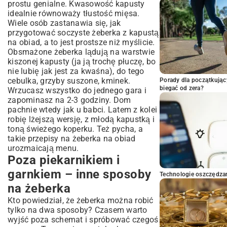
prostu genialne. Kwasowość kapusty
idealnie równoważy tłustość mięsa.
Wiele osób zastanawia się, jak
przygotować soczyste żeberka z kapustą
na obiad, a to jest prostsze niż myślicie.
Obsmażone żeberka lądują na warstwie
kiszonej kapusty (ja ją trochę płuczę, bo
nie lubię jak jest za kwaśna), do tego
cebulka, grzyby suszone, kminek.
Porady dla początkując
biegać od zera?
Wrzucasz wszystko do jednego gara i
zapominasz na 2-3 godziny. Dom
pachnie wtedy jak u babci. Latem z kolei
robię lżejszą wersję, z młodą kapustką i
toną świeżego koperku. Też pycha, a
takie przepisy na żeberka na obiad
urozmaicają menu.
Poza piekarnikiem i
garnkiem – inne sposoby
Technologie oszczędzan
na żeberka
Kto powiedział, że żeberka można robić
tylko na dwa sposoby? Czasem warto
wyjść poza schemat i spróbować czegoś