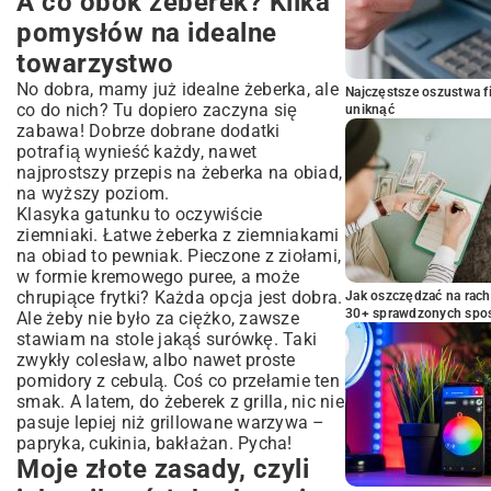
A co obok żeberek? Kilka
pomysłów na idealne
towarzystwo
No dobra, mamy już idealne żeberka, ale
Najczęstsze oszustwa f
co do nich? Tu dopiero zaczyna się
uniknąć
zabawa! Dobrze dobrane dodatki
potrafią wynieść każdy, nawet
najprostszy przepis na żeberka na obiad,
na wyższy poziom.
Klasyka gatunku to oczywiście
ziemniaki. Łatwe żeberka z ziemniakami
na obiad to pewniak. Pieczone z ziołami,
w formie kremowego puree, a może
chrupiące frytki? Każda opcja jest dobra.
Jak oszczędzać na rac
30+ sprawdzonych sp
Ale żeby nie było za ciężko, zawsze
stawiam na stole jakąś surówkę. Taki
zwykły colesław, albo nawet proste
pomidory z cebulą. Coś co przełamie ten
smak. A latem, do żeberek z grilla, nic nie
pasuje lepiej niż grillowane warzywa –
papryka, cukinia, bakłażan. Pycha!
Moje złote zasady, czyli