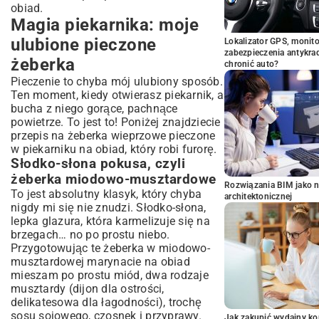
obiad.
Magia piekarnika: moje
ulubione pieczone
Lokalizator GPS, monito
zabezpieczenia antykra
żeberka
chronić auto?
Pieczenie to chyba mój ulubiony sposób.
Ten moment, kiedy otwierasz piekarnik, a
bucha z niego gorące, pachnące
powietrze. To jest to! Poniżej znajdziecie
przepis na żeberka wieprzowe pieczone
w piekarniku na obiad, który robi furorę.
Słodko-słona pokusa, czyli
żeberka miodowo-musztardowe
Rozwiązania BIM jako n
To jest absolutny klasyk, który chyba
architektonicznej
nigdy mi się nie znudzi. Słodko-słona,
lepka glazura, która karmelizuje się na
brzegach… no po prostu niebo.
Przygotowując te żeberka w miodowo-
musztardowej marynacie na obiad
mieszam po prostu miód, dwa rodzaje
musztardy (dijon dla ostrości,
delikatesowa dla łagodności), trochę
sosu sojowego, czosnek i przyprawy.
Jak zakupić wydajny ko