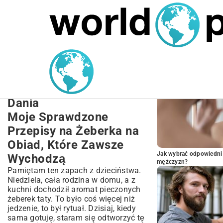
MARIUSZ ŁAMAGA
27.09.2025
NIERUCHOMOŚCI
POPULARNE A
Przepisy na Żeberka na
Obiad: Kompletny
Przewodnik i Soczyste
Dania
Moje Sprawdzone
Przepisy na Żeberka na
Obiad, Które Zawsze
Jak wybrać odpowiedni 
Wychodzą
mężczyzn?
Pamiętam ten zapach z dzieciństwa.
Niedziela, cała rodzina w domu, a z
kuchni dochodził aromat pieczonych
żeberek taty. To było coś więcej niż
jedzenie, to był rytuał. Dzisiaj, kiedy
sama gotuję, staram się odtworzyć tę