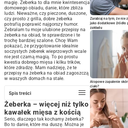
magię. Żeberka to dla mnie kwintesencja
domowego obiadu, danie, które zbliża
ludzi. Nieważne, czy pieczone, duszone,
czy prosto z grilla, dobre żeberka
Zarabiaj na tym, że ni
jako dodatkowe źródło 
potrafią poprawić najgorszy humor.
zakładu
Zebrałam tu moje ulubione przepisy na
żeberka na obiad, te sprawdzone i te
trochę bardziej szalone. Chcę Wam
pokazać, że przygotowanie idealnie
soczystych żeberek wieprzowych wcale
nie jest czarną magią. To po prostu
kwestia dobrego mięsa i kilku trików,
które zdradzę. Mam nadzieję, że te
przepisy na żeberka na obiad zagoszczą
w waszych domach na stałe.
Atopowe zapalenie skór
ciało?
Spis treści
Żeberka – więcej niż tylko
Żeberka – więcej niż tylko kawałek
mięsa z kością
kawałek mięsa z kością
Zanim wrzucisz je do gara – kilka słów o
Serio, dlaczego tak kochamy żeberka?
przygotowaniu
Bo to danie, które ma duszę. Można je