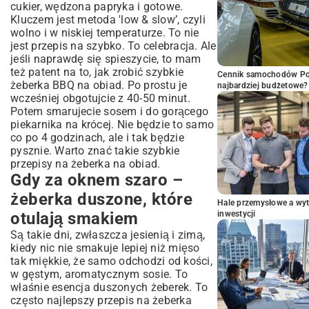
cukier, wędzona papryka i gotowe.
Kluczem jest metoda 'low & slow’, czyli
wolno i w niskiej temperaturze. To nie
jest przepis na szybko. To celebracja. Ale
jeśli naprawdę się spieszycie, to mam
też patent na to, jak zrobić szybkie
Cennik samochodów Por
żeberka BBQ na obiad. Po prostu je
najbardziej budżetowe?
wcześniej obgotujcie z 40-50 minut.
Potem smarujecie sosem i do gorącego
piekarnika na krócej. Nie będzie to samo
co po 4 godzinach, ale i tak będzie
pysznie. Warto znać takie szybkie
przepisy na żeberka na obiad.
Gdy za oknem szaro –
żeberka duszone, które
Hale przemysłowe a wyt
otulają smakiem
inwestycji
Są takie dni, zwłaszcza jesienią i zimą,
kiedy nic nie smakuje lepiej niż mięso
tak miękkie, że samo odchodzi od kości,
w gęstym, aromatycznym sosie. To
właśnie esencja duszonych żeberek. To
często najlepszy przepis na żeberka