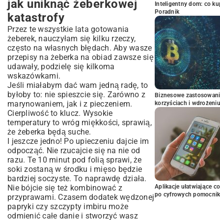
jak uniknąć żeberkowej
Inteligentny dom: co k
Poradnik
katastrofy
Przez te wszystkie lata gotowania
żeberek, nauczyłam się kilku rzeczy,
często na własnych błędach. Aby wasze
przepisy na żeberka na obiad zawsze się
udawały, podzielę się kilkoma
wskazówkami.
Jeśli miałabym dać wam jedną radę, to
byłoby to: nie spieszcie się. Zarówno z
Biznesowe zastosowani
marynowaniem, jak i z pieczeniem.
korzyściach i wdrożeni
Cierpliwość to klucz. Wysokie
temperatury to wróg miękkości, sprawią,
że żeberka będą suche.
I jeszcze jedno! Po upieczeniu dajcie im
odpocząć. Nie rzucajcie się na nie od
razu. Te 10 minut pod folią sprawi, że
soki zostaną w środku i mięso będzie
bardziej soczyste. To naprawdę działa.
Nie bójcie się też kombinować z
Aplikacje ułatwiające c
po cyfrowych pomocni
przyprawami. Czasem dodatek wędzonej
papryki czy szczypty imbiru może
odmienić całe danie i stworzyć wasz