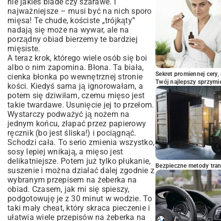
nie jakieś blade czy szarawe. I
najważniejsze – musi być na nich sporo
mięsa! Te chude, kościste „trójkąty”
nadają się może na wywar, ale na
porządny obiad bierzemy te bardziej
mięsiste.
A teraz krok, którego wiele osób się boi
albo o nim zapomina. Błona. Ta biała,
Sekret promiennej cery,
cienka błonka po wewnętrznej stronie
Twój najlepszy sprzymi
kości. Kiedyś sama ją ignorowałam, a
potem się dziwiłam, czemu mięso jest
takie twardawe. Usunięcie jej to przełom.
Wystarczy podważyć ją nożem na
jednym końcu, złapać przez papierowy
ręcznik (bo jest śliska!) i pociągnąć.
Schodzi cała. To serio zmienia wszystko,
sosy lepiej wnikają, a mięso jest
delikatniejsze. Potem już tylko płukanie,
Bezpieczne metody trans
suszenie i można działać dalej zgodnie z
wybranym przepisem na żeberka na
obiad. Czasem, jak mi się spieszy,
podgotowuję je z 30 minut w wodzie. To
taki mały cheat, który skraca pieczenie i
ułatwia wiele przepisów na żeberka na