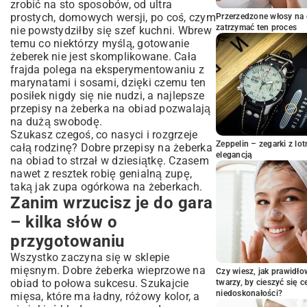
Magia piekarnika: moje ulubione
zrobić na sto sposobów, od ultra
pieczone żeberka
prostych, domowych wersji, po coś, czym
Przerzedzone włosy na 
zatrzymać ten proces
nie powstydziłby się szef kuchni. Wbrew
Słodko-słona pokusa, czyli żeberka
miodowo-musztardowe
temu co niektórzy myślą, gotowanie
żeberek nie jest skomplikowane. Cała
Smak Ameryki – żeberka w sosie BBQ
frajda polega na eksperymentowaniu z
Gdy za oknem szaro – żeberka duszone,
marynatami i sosami, dzięki czemu ten
które otulają smakiem
posiłek nigdy się nie nudzi, a najlepsze
Niedzielny klasyk: żeberka w sosie
przepisy na żeberka na obiad pozwalają
własnym
na dużą swobodę.
Tradycja w jednym garnku, czyli żeberka z
Szukasz czegoś, co nasyci i rozgrzeje
kapustą
Zeppelin – zegarki z l
całą rodzinę? Dobre przepisy na żeberka
elegancją
Poza piekarnikiem i garnkiem – inne
na obiad to strzał w dziesiątkę. Czasem
sposoby na żeberka
nawet z resztek robię genialną zupę,
taką jak
zupa ogórkowa na żeberkach
.
Lato, grill i żeberka
Zanim wrzucisz je do gara
Ratunek dla zapracowanych: Multicooker
– kilka słów o
Coś dla koneserów: żeberka wołowe
A co obok żeberek? Kilka pomysłów na
przygotowaniu
idealne towarzystwo
Wszystko zaczyna się w sklepie
Moje złote zasady, czyli jak uniknąć
mięsnym. Dobre żeberka wieprzowe na
Czy wiesz, jak prawidł
żeberkowej katastrofy
obiad to połowa sukcesu. Szukajcie
twarzy, by cieszyć się 
niedoskonałości?
mięsa, które ma ładny, różowy kolor, a