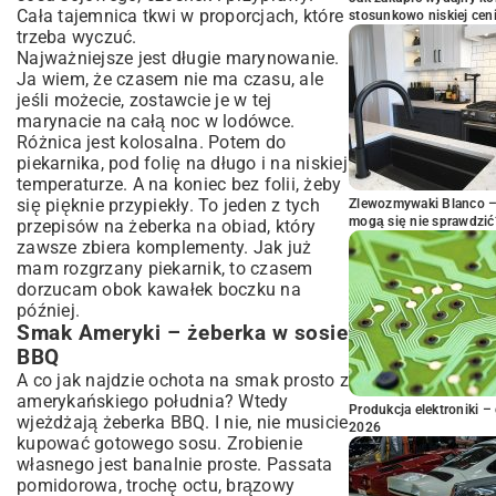
Cała tajemnica tkwi w proporcjach, które
stosunkowo niskiej cen
trzeba wyczuć.
Najważniejsze jest długie marynowanie.
Ja wiem, że czasem nie ma czasu, ale
jeśli możecie, zostawcie je w tej
marynacie na całą noc w lodówce.
Różnica jest kolosalna. Potem do
piekarnika, pod folię na długo i na niskiej
temperaturze. A na koniec bez folii, żeby
się pięknie przypiekły. To jeden z tych
Zlewozmywaki Blanco – 
mogą się nie sprawdzić
przepisów na żeberka na obiad, który
zawsze zbiera komplementy. Jak już
mam rozgrzany piekarnik, to czasem
dorzucam obok
kawałek boczku na
później
.
Smak Ameryki – żeberka w sosie
BBQ
A co jak najdzie ochota na smak prosto z
amerykańskiego południa? Wtedy
Produkcja elektroniki – 
wjeżdżają żeberka BBQ. I nie, nie musicie
2026
kupować gotowego sosu. Zrobienie
własnego jest banalnie proste. Passata
pomidorowa, trochę octu, brązowy