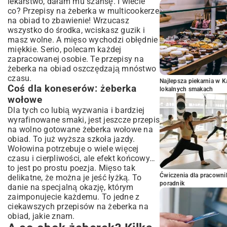
lekarstwo, dałam mu szansę. I wiecie
co? Przepisy na żeberka w multicookerze
na obiad to zbawienie! Wrzucasz
wszystko do środka, wciskasz guzik i
masz wolne. A mięso wychodzi obłędnie
miękkie. Serio, polecam każdej
zapracowanej osobie. Te przepisy na
żeberka na obiad oszczędzają mnóstwo
czasu.
Najlepsza piekarnia w 
Coś dla koneserów: żeberka
lokalnych smakach
wołowe
Dla tych co lubią wyzwania i bardziej
wyrafinowane smaki, jest jeszcze przepis
na wolno gotowane żeberka wołowe na
obiad. To już wyższa szkoła jazdy.
Wołowina potrzebuje o wiele więcej
czasu i cierpliwości, ale efekt końcowy…
to jest po prostu poezja. Mięso tak
Ćwiczenia dla pracown
delikatne, że można je jeść łyżką. To
poradnik
danie na specjalną okazję, którym
zaimponujecie każdemu. To jedne z
ciekawszych przepisów na żeberka na
obiad, jakie znam.