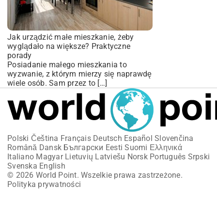
Jak urządzić małe mieszkanie, żeby
wyglądało na większe? Praktyczne
porady
Posiadanie małego mieszkania to
wyzwanie, z którym mierzy się naprawdę
wiele osób. Sam przez to […]
Polski
Čeština
Français
Deutsch
Español
Slovenčina
Română
Dansk
Български
Eesti
Suomi
Ελληνικά
Italiano
Magyar
Lietuvių
Latviešu
Norsk
Português
Srpski
Svenska
English
© 2026 World Point. Wszelkie prawa zastrzeżone.
Polityka prywatności