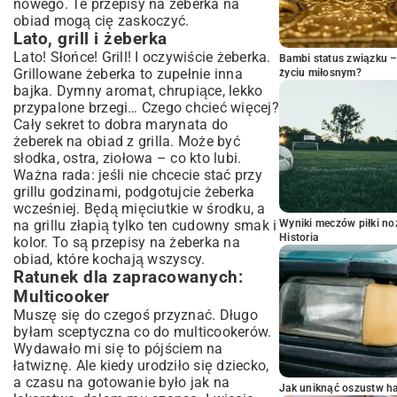
nowego. Te przepisy na żeberka na
obiad mogą cię zaskoczyć.
Lato, grill i żeberka
Lato! Słońce! Grill! I oczywiście żeberka.
Bambi status związku 
Grillowane żeberka to zupełnie inna
życiu miłosnym?
bajka. Dymny aromat, chrupiące, lekko
przypalone brzegi… Czego chcieć więcej?
Cały sekret to dobra marynata do
żeberek na obiad z grilla. Może być
słodka, ostra, ziołowa – co kto lubi.
Ważna rada: jeśli nie chcecie stać przy
grillu godzinami, podgotujcie żeberka
wcześniej. Będą mięciutkie w środku, a
na grillu złapią tylko ten cudowny smak i
Wyniki meczów piłki noż
Historia
kolor. To są przepisy na żeberka na
obiad, które kochają wszyscy.
Ratunek dla zapracowanych:
Multicooker
Muszę się do czegoś przyznać. Długo
byłam sceptyczna co do multicookerów.
Wydawało mi się to pójściem na
łatwiznę. Ale kiedy urodziło się dziecko,
a czasu na gotowanie było jak na
Jak uniknąć oszustw h