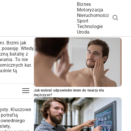
Biznes
Motoryzacja
Nieruchomości
Sport
Technologie
POPULARNE ARTYKUŁY
Uroda
i. Brzmi jak
ą posesję. Wtedy
zną batalię z
wania. To nie
onomicznych kar.
aśnie tą
Jak wybrać odpowiedni krem do twarzy dla
mężczyzn?
ęsty. Kluczowe
 potrafią
dpowiedniego
stety,