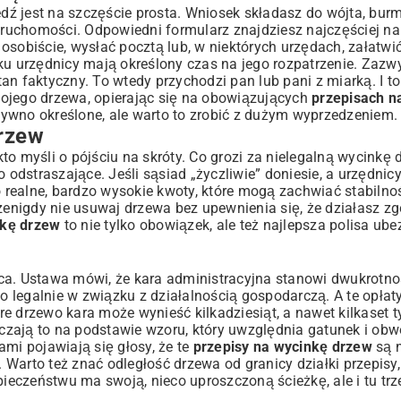
ź jest na szczęście prosta. Wniosek składasz do wójta, burm
ieruchomości. Odpowiedni formularz znajdziesz najczęściej na
osobiście, wysłać pocztą lub, w niektórych urzędach, załatwi
ku urzędnicy mają określony czas na jego rozpatrzenie. Zazw
n faktyczny. To wtedy przychodzi pan lub pani z miarką. I to
twojego drzewa, opierając się na obowiązujących
przepisach n
tywno określone, ale warto to zrobić z dużym wyprzedzeniem.
Drzew
to myśli o pójściu na skróty. Co grozi za nielegalną wycink
 odstraszające. Jeśli sąsiad „życzliwie” doniesie, a urzędnic
To realne, bardzo wysokie kwoty, które mogą zachwiać stabiln
rzenigdy nie usuwaj drzewa bez upewnienia się, że działasz zg
nkę drzew
to nie tylko obowiązek, ale też najlepsza polisa ub
ca. Ustawa mówi, że kara administracyjna stanowi dwukrotno
o legalnie w związku z działalnością gospodarczą. A te opłaty,
e drzewo kara może wynieść kilkadziesiąt, a nawet kilkaset ty
liczają to na podstawie wzoru, który uwzględnia gatunek i obw
ami pojawiają się głosy, że te
przepisy na wycinkę drzew
są n
Warto też znać odległość drzewa od granicy działki przepisy,
eczeństwu ma swoją, nieco uproszczoną ścieżkę, ale i tu trz