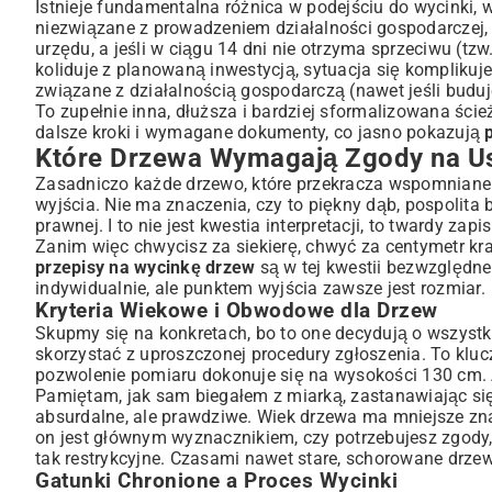
Istnieje fundamentalna różnica w podejściu do wycinki, w
niezwiązane z prowadzeniem działalności gospodarczej, 
urzędu, a jeśli w ciągu 14 dni nie otrzyma sprzeciwu (t
koliduje z planowaną inwestycją, sytuacja się kompliku
związane z działalnością gospodarczą (nawet jeśli buduje
To zupełnie inna, dłuższa i bardziej sformalizowana ścież
dalsze kroki i wymagane dokumenty, co jasno pokazują
Które Drzewa Wymagają Zgody na Us
Zasadniczo każde drzewo, które przekracza wspomniane
wyjścia. Nie ma znaczenia, czy to piękny dąb, pospolita 
prawnej. I to nie jest kwestia interpretacji, to twardy za
Zanim więc chwycisz za siekierę, chwyć za centymetr kr
przepisy na wycinkę drzew
są w tej kwestii bezwzględne
indywidualnie, ale punktem wyjścia zawsze jest rozmiar.
Kryteria Wiekowe i Obwodowe dla Drzew
Skupmy się na konkretach, bo to one decydują o wszyst
skorzystać z uproszczonej procedury zgłoszenia. To kluc
pozwolenie pomiaru dokonuje się na wysokości 130 cm. A
Pamiętam, jak sam biegałem z miarką, zastanawiając się, 
absurdalne, ale prawdziwe. Wiek drzewa ma mniejsze znac
on jest głównym wyznacznikiem, czy potrzebujesz zgody, 
tak restrykcyjne. Czasami nawet stare, schorowane drzew
Gatunki Chronione a Proces Wycinki