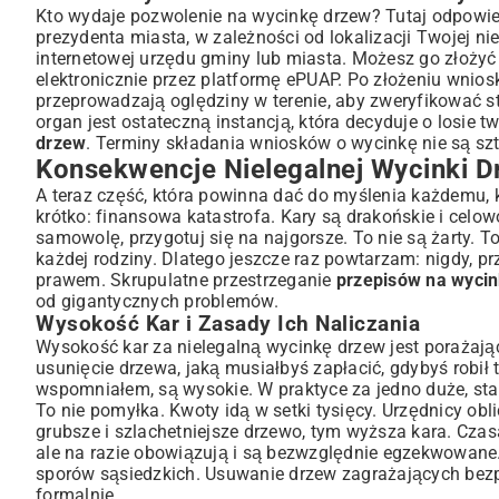
Kto wydaje pozwolenie na wycinkę drzew? Tutaj odpowied
prezydenta miasta, w zależności od lokalizacji Twojej n
internetowej urzędu gminy lub miasta. Możesz go złożyć 
elektronicznie przez platformę ePUAP. Po złożeniu wnios
przeprowadzają oględziny w terenie, aby zweryfikować sta
organ jest ostateczną instancją, która decyduje o losie 
drzew
. Terminy składania wniosków o wycinkę nie są sz
Konsekwencje Nielegalnej Wycinki 
A teraz część, która powinna dać do myślenia każdemu, k
krótko: finansowa katastrofa. Kary są drakońskie i celowo
samowolę, przygotuj się na najgorsze. To nie są żarty. 
każdej rodziny. Dlatego jeszcze raz powtarzam: nigdy, p
prawem. Skrupulatne przestrzeganie
przepisów na wyci
od gigantycznych problemów.
Wysokość Kar i Zasady Ich Naliczania
Wysokość kar za nielegalną wycinkę drzew jest porażają
usunięcie drzewa, jaką musiałbyś zapłacić, gdybyś robił t
wspomniałem, są wysokie. W praktyce za jedno duże, star
To nie pomyłka. Kwoty idą w setki tysięcy. Urzędnicy ob
grubsze i szlachetniejsze drzewo, tym wyższa kara. Czas
ale na razie obowiązują i są bezwzględnie egzekwowane. 
sporów sąsiedzkich. Usuwanie drzew zagrażających bezpi
formalnie.