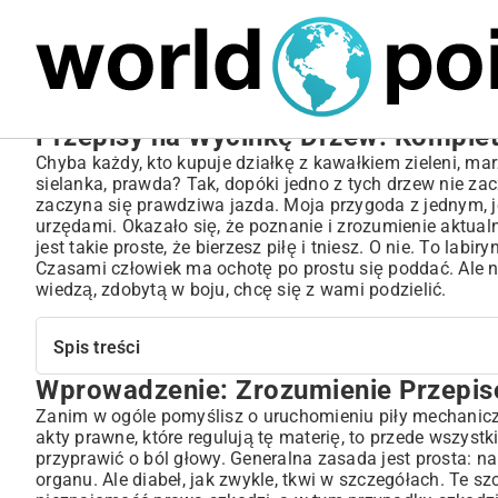
MARIUSZ ŁAMAGA
05.10.2025
BIZNES
Przepisy na Wycinkę Drzew: Komplet
Chyba każdy, kto kupuje działkę z kawałkiem zieleni, m
sielanka, prawda? Tak, dopóki jedno z tych drzew nie z
zaczyna się prawdziwa jazda. Moja przygoda z jednym, 
urzędami. Okazało się, że poznanie i zrozumienie aktua
jest takie proste, że bierzesz piłę i tniesz. O nie. To la
Czasami człowiek ma ochotę po prostu się poddać. Ale n
wiedzą, zdobytą w boju, chcę się z wami podzielić.
Spis treści
Wprowadzenie: Zrozumienie Przepis
Wprowadzenie: Zrozumienie Przepisów Dotyczących Wyc
Kiedy Pozwolenie na Wycinkę Drzew Jest Niezbędne?
Zanim w ogóle pomyślisz o uruchomieniu piły mechaniczn
akty prawne, które regulują tę materię, to przede wszystk
Wyjątki od Obowiązku Uzyskania Zgody
przyprawić o ból głowy. Generalna zasada jest prosta: 
Wycinka Drzew na Posesji Prywatnej a Działce Budowlanej
organu. Ale diabeł, jak zwykle, tkwi w szczegółach. Te szc
Które Drzewa Wymagają Zgody na Usunięcie?