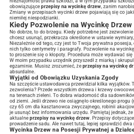
nieznajomość prawa szkodzi, a w tym przypadku szkodzi 
Kryteria Wiekowe i Obwodowe dla Drzew
obowiązujące
przepisy na wycinkę drzew
, zanim narobi
Zmiany w przepisach wycinki drzew pojawiają się co jak
Gatunki Chronione a Proces Wycinki
niemiłej niespodzianki.
Procedura Uzyskiwania Pozwolenia Krok po Kroku
Kiedy Pozwolenie na Wycinkę Drzew
Wymagane Dokumenty i Opłaty Urzędowe
No dobrze, to do brzegu. Kiedy potrzebne jest zezwoleni
Gdzie Złożyć Wniosek o Pozwolenie na Wycinkę?
chcesz usunąć, przekracza określone w ustawie wymiary,
Konsekwencje Nielegalnej Wycinki Drzew
Niezależnie od tego, czy jest to Twoja prywatna posesja,
Wysokość Kar i Zasady Ich Naliczania
nich tylko centymetry i paragrafy. Pozwolenie na wycink
to proszenie się o kłopoty. Procedura może wydawać się 
Wycinka Drzew a Przepisy Dotyczące Budowy Bez Pozwo
W moim przypadku urzędnik przyszedł z miarką i skrupula
Podsumowanie: Świadoma Wycinka Drzew w Zgodzie z
egzaminie. Musisz zrozumieć, że
przepisy na wycinkę d
absurdalne.
Wyjątki od Obowiązku Uzyskania Zgody
Na szczęście ustawodawca przewidział kilka wyjątków. T
zezwolenia? Przede wszystkim drzewa i krzewy owocowe, o
na terenach zieleni. To dobra wiadomość dla sadowników
od ziemi. Jeśli drzewo nie osiągnęło określonego progu (n
czy 65 cm dla kasztanowca zwyczajnego, robinii akacjow
je usunąć bez informowania urzędu. Pamiętaj jednak, że
aktualne
przepisy na wycinkę drzew
. Przepisy dotycząc
prowadzenie sadu. Ale nawet tutaj, lepiej sprawdzić dwa 
Wycinka Drzew na Posesji Prywatnej a Działc