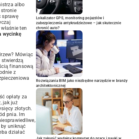
istrza albo
 stronie
ć sprawę
Lokalizator GPS, monitoring pojazdów i
yczaj
zabezpieczenia antykradzieżowe – jak skutecznie
 właśnie ten
chronić auto?
a wycinkę
ę drzew? Mówiąc
y stwierdzą
ością finansową
odnie z
ezpieczeniowa
Rozwiązania BIM jako niezbędne narzędzie w branży
architektonicznej
ść opłaty za
 jak już
sięcy złotych.
ód pnia. Im
iesprawiedliwe,
 by uniknąć
eba działać
Jak zakupić wydajny komputer do pracy i nauki w