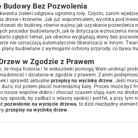
e Budowy Bez Pozwolenia
westia zieleni odgrywa ogromną rolę. Często, zanim wjedzie 
ęcia drzew i krzewów. Jak już wspomniałem, wycinka pod inw
zygotowań do budowy, równie ważna jak uzyskanie pozwolenia
nych procedur budowlanych, jak te dotyczące wznoszenia mni
Warto zgłębić temat, jak obecnie wyglądają
domy bez pozwole
arze nie oznaczają automatycznie liberalizacji w innym. Twa
ć plany budowlane z wymogami ochrony przyrody, co bywa t
Drzew w Zgodzie z Prawem
ę, że moja historia i te wskazówki pomogą Wam uniknąć prob
świadomość i działanie w zgodzie z prawem. Zanim podejmies
unek i sprawdź aktualne
przepisy na wycinkę drzew
. Jeśli mas
dużo, niż potem płacić horrendalną karę. Proces może być fru
a to nasze wspólne dobro i chociaż czasem stają nam na drodz
zy sposób, by zadbać o własny spokój i portfel, a przy tym 
ać pozwolenie na wycięcie drzewa
, to dziś niezbędny element
amy
przepisy na wycinkę drzew
.