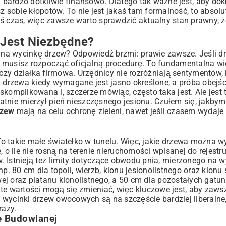
bardzo dotkliwie finansowo. Dlatego tak ważne jest, aby do
sz sobie kłopotów. To nie jest jakaś tam formalność, to absol
iś czas, więc zawsze warto sprawdzić aktualny stan prawny, 
 Jest Niezbędne?
e na wycinkę drzew? Odpowiedź brzmi: prawie zawsze. Jeśli dr
 musisz rozpocząć oficjalną procedurę. To fundamentalna wi
 czy działka firmowa. Urzędnicy nie rozróżniają sentymentów, l
ę drzewa kiedy wymagane jest jasno określone, a próba obejś
skomplikowana i, szczerze mówiąc, często taka jest. Ale jest 
lenia
tnie mierzył pień nieszczęsnego jesionu. Czułem się, jakbym
 Prawem
rzew
mają na celu ochronę zieleni, nawet jeśli czasem wydaje 
o takie małe światełko w tunelu. Więc, jakie drzewa można w
 ile nie rosną na terenie nieruchomości wpisanej do rejestr
. Istnieją też limity dotyczące obwodu pnia, mierzonego na 
p. 80 cm dla topoli, wierzb, klonu jesionolistnego oraz klonu 
ej oraz platanu klonolistnego, a 50 cm dla pozostałych gat
 te wartości mogą się zmieniać, więc kluczowe jest, aby zaw
e wycinki drzew owocowych są na szczęście bardziej liberalne,
razy.
e Budowlanej