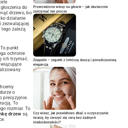
cele
zgłoszenia do
Przerzedzone włosy na głowie – jak skutecznie
zatrzymać ten proces
unąć drzewo, bo
ko działanie
i zezwalającej.
d tego zależą
 To punkt
ega ochronie
ę ich trzymać.
Zeppelin – zegarki z lotniczą duszą i ponadczasową
owiązujące
elegancją
nalizowany
 chcemy
durze o
 precyzyjnie.
racją. To
ego rozmiar. To
inkę drzew
są
Czy wiesz, jak prawidłowo dbać o oczyszczanie
twarzy, by cieszyć się cerą bez żadnych
ce.
niedoskonałości?