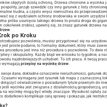
atunków objętych ścisłą ochroną. Drzewa chronione a wycinka j
s pospolity, jarząb szwedzki czy inny gatunek z listy chronione
remalnie trudna, a często wręcz niemożliwa do przeprowadzen
ktować się z wydziałem ochrony środowiska w swoim urzędzie
lna próba usunięcia takiego drzewa to prosta droga do gigan
cokolwiek zrobisz, upewnij się, że znasz gatunek drzewa na 
 drzew
.
Krok po Kroku
 potrzebujesz pozwolenia, musisz przygotować się na urzędow
e jest proste podanie, to formalny dokument, który musi zawie
wa procedura jest inna niż procedura o pozwolenie. To dwie r
pliwy i skrupulatny. Każdy błąd we wniosku to tygodnie, a na
wodu najdrobniejszych uchybień. To ich praca. A twoją pracą
ego wymagają
przepisy na wycinkę drzew
.
 swoje dane, dokładne oznaczenie nieruchomości, gatunek dr
ć. Czasami wymagany jest rysunek lub mapa z zaznaczoną lok
a dołączyć oświadczenie o posiadanym tytule prawnym do nie
 jeśli wycinka jest związana z działalnością gospodarczą, ur
ia na wycinkę mogą być wtedy znaczące. Wysokość opłaty za
co dodatkowo komplikuje całą sprawę i pokazuje, jak restryk
nkę?