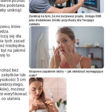
kładnie poznać
utna podstawa.
żeby uniknąć
Zarabiaj na tym, że nie zużywasz prądu. Usługa DSR
jako dodatkowe źródło przychodu dla Twojego
zakładu
zewo, które
edza.
iczą się dla
cia tych zasad
też niezbędna.
 był na jakimś
się to
ycinać bez
Atopowe zapalenie skóry – jak okiełznać wymagające
u zabytków lub
ciało?
wysokości 5 cm
srebrzystego,
unków), możesz
sze weryfikować
 co ułatwia