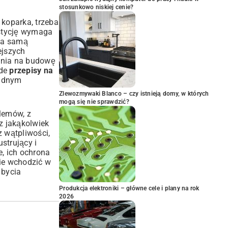
stosunkowo niskiej cenie?
koparka, trzeba
estycję wymaga
 na samą
ejszych
nia na budowę
rde
przepisy na
rudnym
Zlewozmywaki Blanco – czy istnieją domy, w których
mogą się nie sprawdzić?
lemów, z
z jakąkolwiek
z wątpliwości,
strujący i
e, ich ochrona
nie wchodzić w
 bycia
Produkcja elektroniki – główne cele i plany na rok
2026