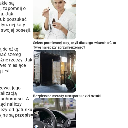
akie są
j, zapomnij o
ia. Jak
 lub poszukać
tycznej kary
swojej posesji.
Sekret promiennej cery, czyli dlaczego witamina C to
Twój najlepszy sprzymierzeniec?
ą ścieżkę
rać szereg
óżne rzeczy. Jak
wet miesiące
 jest
zewa, jego
alizacją
Bezpieczne metody transportu dzieł sztuki
ruchomości. A
ząd naliczy
leży od gatunku
cyjne są
przepisy