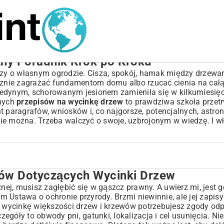
ny Poradnik Krok po Kroku
arzy o własnym ogrodzie. Cisza, spokój, hamak między drzewam
acznie zagrażać fundamentom domu albo rzucać cienia na cał
jedynym, schorowanym jesionem zamieniła się w kilkumiesięc
lnych
przepisów na wycinkę drzew
to prawdziwa szkoła przetr
birynt paragrafów, wniosków i, co najgorsze, potencjalnych, astr
ie można. Trzeba walczyć o swoje, uzbrojonym w wiedzę. I wł
ów Dotyczących Wycinki Drzew
inki Drzew
ej, musisz zagłębić się w gąszcz prawny. A uwierz mi, jest g
im Ustawa o ochronie przyrody. Brzmi niewinnie, ale jej zapisy
na wycinkę większości drzew i krzewów potrzebujesz zgody o
zegóły to obwody pni, gatunki, lokalizacja i cel usunięcia. Nie