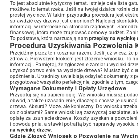
To jest absolutnie krytyczny temat. Istnieje cała lista g
możliwe, to temat rzeka. Jeśli na twojej działce rośnie ci
prostej wycince. W takim przypadku procedura jest ekst
sprawdzić czy drzewo jest chronione? Najlepiej skonta
informacji w internecie na stronach rządowych. Samodzie
finansowej, która może zrujnować domowy budżet. Zanim 
To podstawa, którą narzucają nam
przepisy na wycinkę
Procedura Uzyskiwania Pozwolenia 
Przejdźmy przez ten koszmar razem. Jeśli już wiesz, że
zdrowia. Pierwszym krokiem jest złożenie wniosku. To ni
informacji. Pamiętaj, że zgłoszenie zamiaru wycinki drze
uzyskać pozwolenie na wycięcie drzewa? Musisz być cier
opóźnienia. Urzędnicy uwielbiają odsyłać dokumenty z po
przygotować wszystko perfekcyjnie, zgodnie z tym, cz
Wymagane Dokumenty i Opłaty Urzędowe
Przygotuj się na papierologię. We wniosku musisz podać
obwód, a także uzasadnienie, dlaczego chcesz je usuną
drzewa. Absurd? Może, ale konieczny. Do wniosku trzeb
co z opłatami? Same wnioski są zazwyczaj bezpłatne, ale
opłatę za usunięcie drzewa. Koszty uzyskania pozwolen
i obwodu pnia, a stawki potrafią być naprawdę wysokie, 
na wycinkę drzew
.
Gdzie Złożyć Wniosek o Pozwolenie na Wyci