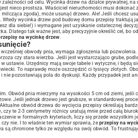
 zależności od celu. Wycinka drzew na działce prywatnej, na 
jest nieco prostsza. Właściciel nieruchomości musi dokonać 
zw. milcząca zgoda), może usunąć drzewo. Ale! Jeśli chcesz us
je. Wtedy wycinka drzew pod budowę domu przepisy traktują ja
sz dla siebie!) i wymagane jest uzyskanie ostatecznej decyzj
ka. Dlatego tak ważne jest, aby precyzyjnie określić cel, bo o
przepisy na wycinkę drzew
.
unięcie?
 wcześniej obwody pnia, wymaga zgłoszenia lub pozwolenia.
brzoza czy stara wierzba. Jeśli jest wystarczająco grube, podl
pis w ustawie. Urzędnicy mają swoje tabele i wytyczne, i będą si
awiecki. To naprawdę może oszczędzić ci tysięcy złotych. Ob
 i nie pozostawiają pola do dyskusji. Każdy przypadek jest a
kim. Obwód pnia mierzymy na wysokości 5 cm od ziemi, jeśli
zowe. Jeśli jednak drzewo jest grubsze, w standardowej proce
ktualne obwód drzewa do wycięcia przepisy określają bardzo
czy te 2-3 centymetry różnicy uratują mnie przed całą biurok
zenie w formalnych kryteriach, liczy się przede wszystkim j
czy nie. I to właśnie ten wymiar sprawia, że
przepisy na wyc
a są chronione tylko ze względu na swój obwód. To frustrują