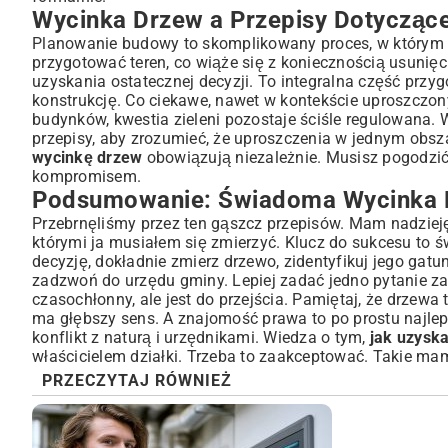
Wycinka Drzew a Przepisy Dotycząc
Planowanie budowy to skomplikowany proces, w którym k
przygotować teren, co wiąże się z koniecznością usuni
uzyskania ostatecznej decyzji. To integralna część pr
konstrukcję. Co ciekawe, nawet w kontekście uproszczo
budynków, kwestia zieleni pozostaje ściśle regulowana. 
przepisy
, aby zrozumieć, że uproszczenia w jednym obsz
wycinkę drzew
obowiązują niezależnie. Musisz pogodzi
kompromisem.
Podsumowanie: Świadoma Wycinka 
Przebrnęliśmy przez ten gąszcz przepisów. Mam nadziej
którymi ja musiałem się zmierzyć. Klucz do sukcesu to 
decyzję, dokładnie zmierz drzewo, zidentyfikuj jego gat
zadzwoń do urzędu gminy. Lepiej zadać jedno pytanie za 
czasochłonny, ale jest do przejścia. Pamiętaj, że drzew
ma głębszy sens. A znajomość prawa to po prostu najleps
konflikt z naturą i urzędnikami. Wiedza o tym,
jak uzysk
właścicielem działki. Trzeba to zaakceptować. Takie m
PRZECZYTAJ RÓWNIEŻ