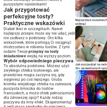
puszystymi naleśnikami
!
Jak przygotować
perfekcyjne tosty?
Najczęstsze oszustwa f
Praktyczne wskazówki
uniknąć
Diabeł tkwi w szczegółach. Nawet
najlepszy przepis może się nie udać, jeśli
nie zadbasz o podstawy. Oto kilka
wskazówek, które pomogą Ci osiągnąć
mistrzostwo w robieniu tostów. Z tymi
radami Twoje
przepisy na tosty
śniadaniowe
wejdą na wyższy poziom.
Wybór odpowiedniego pieczywa
Jak oszczędzać na rac
To absolutna podstawa. Możesz użyć
30+ sprawdzonych sp
zwykłego chleba tostowego, ale
prawdziwa magia zaczyna się, gdy
sięgniesz po coś lepszego. Gruba
kromka wiejskiego chleba na zakwasie,
puszysta brioszka do tostów
francuskich, a może chleb pełnoziarnisty
dla zdrowszej opcji? Każdy rodzaj
pieczywa da inny efekt. Eksperymentuj!
A jeśli masz smykałkę do pieczenia,