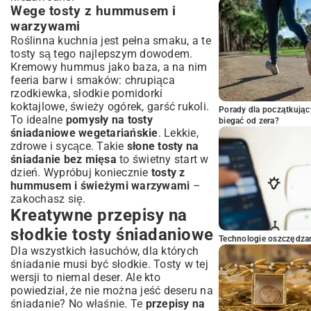
Wege tosty z hummusem i
warzywami
Roślinna kuchnia jest pełna smaku, a te
tosty są tego najlepszym dowodem.
Kremowy hummus jako baza, a na nim
feeria barw i smaków: chrupiąca
rzodkiewka, słodkie pomidorki
koktajlowe, świeży ogórek, garść rukoli.
Porady dla początkując
To idealne
pomysły na tosty
biegać od zera?
śniadaniowe wegetariańskie
. Lekkie,
zdrowe i sycące. Takie
słone tosty na
śniadanie bez mięsa
to świetny start w
dzień. Wypróbuj koniecznie
tosty z
hummusem i świeżymi warzywami
–
zakochasz się.
Kreatywne przepisy na
słodkie tosty śniadaniowe
Technologie oszczędzan
Dla wszystkich łasuchów, dla których
śniadanie musi być słodkie. Tosty w tej
wersji to niemal deser. Ale kto
powiedział, że nie można jeść deseru na
śniadanie? No właśnie. Te
przepisy na