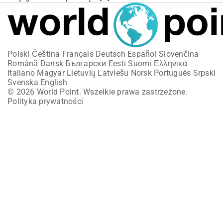
Polski
Čeština
Français
Deutsch
Español
Slovenčina
Română
Dansk
Български
Eesti
Suomi
Ελληνικά
Italiano
Magyar
Lietuvių
Latviešu
Norsk
Português
Srpski
Svenska
English
© 2026 World Point. Wszelkie prawa zastrzeżone.
Polityka prywatności