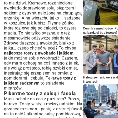
to nie dziwi. Kremowe, rozgniecione
awokado doprawione solą, pieprzem i
sokiem z cytryny, nałożone na chrupiącą
grzankę. A na wierzchu jajko – sadzone,
w koszulce, jak lubisz. Płynne żółtko,
które rozlewa się po całości, to czysta
Cennik samochodów Por
magia. To nie tylko pyszne, ale też
najbardziej budżetowe?
niesamowicie odżywcze śniadanie.
Zdrowe tłuszcze z awokado, białko z
jajka… czego chcieć więcej? To chyba
najlepsze tosty z awokado i jajkiem
,
jakie można sobie wyobrazić. Czasem,
gdy mam ochotę na coś innego z jajek,
ale wciąż prostego, robię szybki omlet,
inspirując się przepisem na
omlet z
pomidorami i cebulą
. Te
łatwe tosty z
Hale przemysłowe a wyt
inwestycji
jajkiem sadzonym
to śniadanie
mistrzów.
Pikantne tosty z salsą i fasolą
Masz ochotę na coś z pazurem? Proszę
bardzo. Tosty w stylu meksykańskim. Na
grzance rozsmaruj pastę z czarnej fasoli,
na to nałóż pikantną salsę pomidorową,