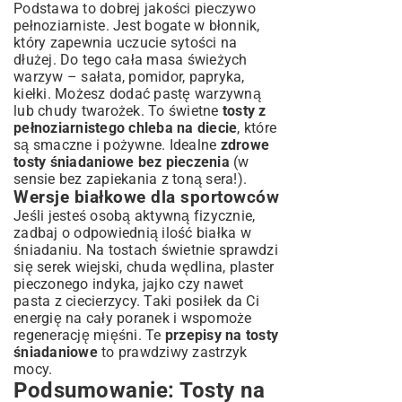
Podstawa to dobrej jakości pieczywo
pełnoziarniste. Jest bogate w błonnik,
który zapewnia uczucie sytości na
dłużej. Do tego cała masa świeżych
warzyw – sałata, pomidor, papryka,
kiełki. Możesz dodać pastę warzywną
lub chudy twarożek. To świetne
tosty z
pełnoziarnistego chleba na diecie
, które
są smaczne i pożywne. Idealne
zdrowe
tosty śniadaniowe bez pieczenia
(w
sensie bez zapiekania z toną sera!).
Wersje białkowe dla sportowców
Jeśli jesteś osobą aktywną fizycznie,
zadbaj o odpowiednią ilość białka w
śniadaniu. Na tostach świetnie sprawdzi
się serek wiejski, chuda wędlina, plaster
pieczonego indyka, jajko czy nawet
pasta z ciecierzycy. Taki posiłek da Ci
energię na cały poranek i wspomoże
regenerację mięśni. Te
przepisy na tosty
śniadaniowe
to prawdziwy zastrzyk
mocy.
Podsumowanie: Tosty na