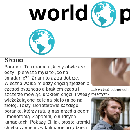
MARIUSZ ŁAMAGA
05.10.2025
BIZNES
POPULARNE A
Najlepsze Przepisy na
Tosty Śniadaniowe |
Pomysły na Słodko i
Słono
Poranek. Ten moment, kiedy otwierasz
oczy i pierwsza myśl to „co na
śniadanie?”. Znam to aż za dobrze.
Wieczna walka między chęcią zjedzenia
czegoś pysznego a brakiem czasu i,
Jak wybrać odpowiedni 
szczerze mówiąc, brakiem chęci. I wtedy
mężczyzn?
wjeżdżają one, całe na biało (albo na
złoto). Tosty. Bohaterowie każdego
poranka, którzy ratują nas przed głodem
i monotonią. Zapomnij o nudnych
kanapkach. Pokażę Ci, jak proste kromki
chleba zamienić w kulinarne arcydzieła.