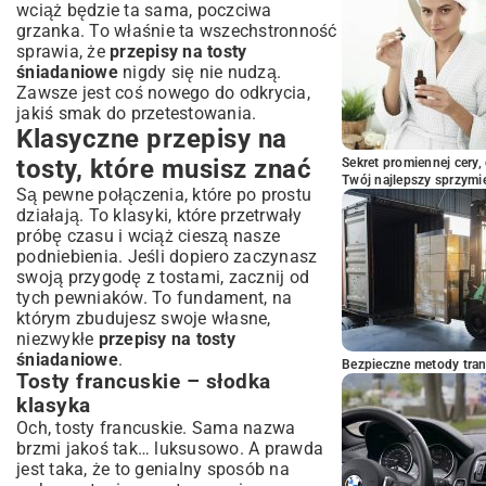
wciąż będzie ta sama, poczciwa
grzanka. To właśnie ta wszechstronność
sprawia, że
przepisy na tosty
śniadaniowe
nigdy się nie nudzą.
Zawsze jest coś nowego do odkrycia,
jakiś smak do przetestowania.
Klasyczne przepisy na
tosty, które musisz znać
Sekret promiennej cery,
Twój najlepszy sprzymi
Są pewne połączenia, które po prostu
działają. To klasyki, które przetrwały
próbę czasu i wciąż cieszą nasze
podniebienia. Jeśli dopiero zaczynasz
swoją przygodę z tostami, zacznij od
tych pewniaków. To fundament, na
którym zbudujesz swoje własne,
niezwykłe
przepisy na tosty
śniadaniowe
.
Bezpieczne metody trans
Tosty francuskie – słodka
klasyka
Och, tosty francuskie. Sama nazwa
brzmi jakoś tak… luksusowo. A prawda
jest taka, że to genialny sposób na