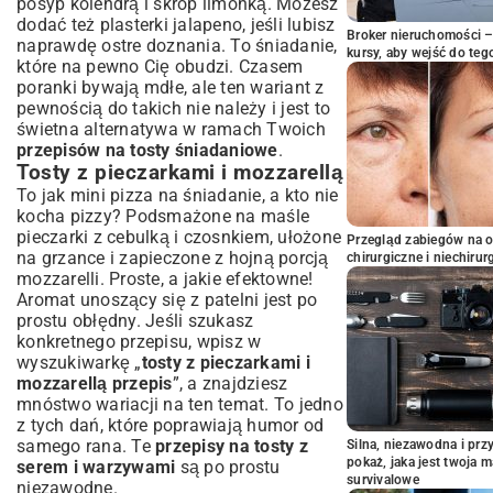
posyp kolendrą i skrop limonką. Możesz
dodać też plasterki jalapeno, jeśli lubisz
Broker nieruchomości – 
naprawdę ostre doznania. To śniadanie,
kursy, aby wejść do teg
które na pewno Cię obudzi. Czasem
poranki bywają mdłe, ale ten wariant z
pewnością do takich nie należy i jest to
świetna alternatywa w ramach Twoich
przepisów na tosty śniadaniowe
.
Tosty z pieczarkami i mozzarellą
To jak mini pizza na śniadanie, a kto nie
kocha pizzy? Podsmażone na maśle
pieczarki z cebulką i czosnkiem, ułożone
Przegląd zabiegów na 
na grzance i zapieczone z hojną porcją
chirurgiczne i niechirur
mozzarelli. Proste, a jakie efektowne!
Aromat unoszący się z patelni jest po
prostu obłędny. Jeśli szukasz
konkretnego przepisu, wpisz w
wyszukiwarkę „
tosty z pieczarkami i
mozzarellą przepis
”, a znajdziesz
mnóstwo wariacji na ten temat. To jedno
z tych dań, które poprawiają humor od
samego rana. Te
przepisy na tosty z
Silna, niezawodna i pr
pokaż, jaka jest twoja 
serem i warzywami
są po prostu
survivalowe
niezawodne.