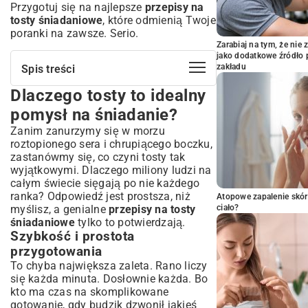
Przygotuj się na najlepsze
przepisy na
tosty śniadaniowe
, które odmienią Twoje
poranki na zawsze. Serio.
Zarabiaj na tym, że ni
jako dodatkowe źródło 
zakładu
Spis treści
Dlaczego tosty to idealny
Dlaczego tosty to idealny pomysł na
śniadanie?
pomysł na śniadanie?
Szybkość i prostota przygotowania
Zanim zanurzymy się w morzu
Nieskończone możliwości modyfikacji
roztopionego sera i chrupiącego boczku,
Klasyczne przepisy na tosty, które
zastanówmy się, co czyni tosty tak
musisz znać
wyjątkowymi. Dlaczego miliony ludzi na
całym świecie sięgają po nie każdego
Tosty francuskie – słodka klasyka
ranka? Odpowiedź jest prostsza, niż
Atopowe zapalenie skór
Tosty z serem i szynką – niezawodny duet
myślisz, a genialne
przepisy na tosty
ciało?
Inspirujące przepisy na słone tosty
śniadaniowe
tylko to potwierdzają.
śniadaniowe
Szybkość i prostota
Tosty z awokado i jajkiem – odżywcza
przygotowania
bomba
To chyba największa zaleta. Rano liczy
Pikantne tosty z salsą i fasolą
się każda minuta. Dosłownie każda. Bo
Tosty z pieczarkami i mozzarellą
kto ma czas na skomplikowane
gotowanie, gdy budzik dzwonił jakieś
Wege tosty z hummusem i warzywami