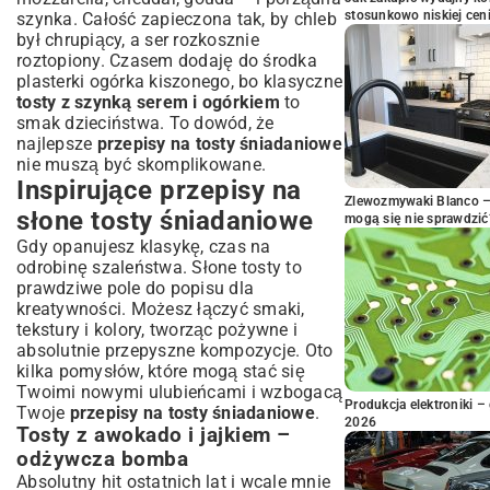
stosunkowo niskiej cen
szynka. Całość zapieczona tak, by chleb
był chrupiący, a ser rozkosznie
roztopiony. Czasem dodaję do środka
plasterki ogórka kiszonego, bo klasyczne
tosty z szynką serem i ogórkiem
to
smak dzieciństwa. To dowód, że
najlepsze
przepisy na tosty śniadaniowe
nie muszą być skomplikowane.
Inspirujące przepisy na
Zlewozmywaki Blanco – 
słone tosty śniadaniowe
mogą się nie sprawdzić
Gdy opanujesz klasykę, czas na
odrobinę szaleństwa. Słone tosty to
prawdziwe pole do popisu dla
kreatywności. Możesz łączyć smaki,
tekstury i kolory, tworząc pożywne i
absolutnie przepyszne kompozycje. Oto
kilka pomysłów, które mogą stać się
Twoimi nowymi ulubieńcami i wzbogacą
Produkcja elektroniki – 
Twoje
przepisy na tosty śniadaniowe
.
2026
Tosty z awokado i jajkiem –
odżywcza bomba
Absolutny hit ostatnich lat i wcale mnie