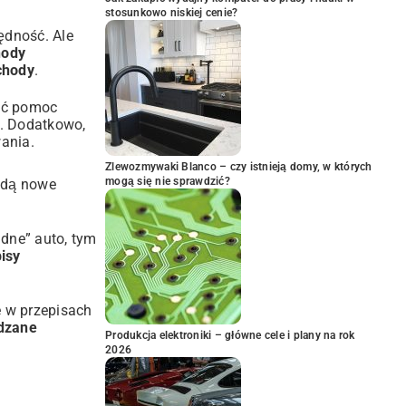
stosunkowo niskiej cenie?
ędność. Ale
hody
chody
.
żyć pomoc
ć. Dodatkowo,
wania.
Zlewozmywaki Blanco – czy istnieją domy, w których
mogą się nie sprawdzić?
ędą nowe
udne” auto, tym
isy
 w przepisach
dzane
Produkcja elektroniki – główne cele i plany na rok
2026