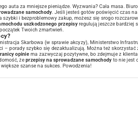
zego auta za mniejsze pieniądze. Wyzwania? Cała masa. Biuro
prowadzane samochody
. Jeśli jesteś gotów poświęcić czas na
z na szybki i bezproblemowy zakup, możesz się srogo rozczarow
amochodu uszkodzonego przepisy
regulują jeszcze bardziej 
o początek Twoich zmartwień.
ocy?
stracja Skarbowa (w sprawie akcyzy), Ministerstwo Infrastru
ści – porady szybko się dezaktualizują. Można też skorzysta
ranicy opinie
ma zazwyczaj pozytywne, bo zdejmuje z klienta 
iadomość, że
przepisy na sprowadzane samochody
to nie jest
 większe szanse na sukces. Powodzenia!