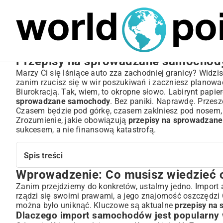
MARIUSZ ŁAMAGA
05.10.2025
NIERUCHOMOŚCI
Przepisy na sprowadzane samochody
Marzy Ci się lśniące auto zza zachodniej granicy? Widzisz
zanim rzucisz się w wir poszukiwań i zaczniesz planow
Biurokracją. Tak, wiem, to okropne słowo. Labirynt papier
sprowadzane samochody
. Bez paniki. Naprawdę. Przesz
Czasem będzie pod górkę, czasem zaklniesz pod nosem, 
Zrozumienie, jakie obowiązują
przepisy na sprowadzan
sukcesem, a nie finansową katastrofą.
Spis treści
Wprowadzenie: Co musisz wiedzieć 
Wprowadzenie: Co musisz wiedzieć o imporcie samocho
Dlaczego import samochodów jest popularny w Polsce?
Zanim przejdziemy do konkretów, ustalmy jedno. Import a
rządzi się swoimi prawami, a jego znajomość oszczędzi C
Krótka historia przepisów i ich ewolucja
można było uniknąć. Kluczowe są aktualne
przepisy na
Kluczowe przepisy prawne dotyczące sprowadzania poj
Dlaczego import samochodów jest popularny 
Akcyza na samochody – zrozumienie i obliczanie