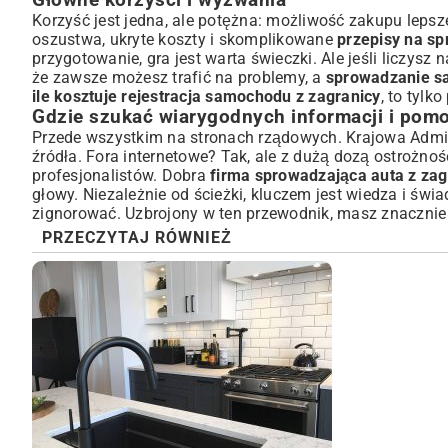
Główne korzyści i wyzwania
Korzyść jest jedna, ale potężna: możliwość zakupu leps
oszustwa, ukryte koszty i skomplikowane
przepisy na s
przygotowanie, gra jest warta świeczki. Ale jeśli liczys
że zawsze możesz trafić na problemy, a
sprowadzanie s
ile kosztuje rejestracja samochodu z zagranicy
, to tylk
Gdzie szukać wiarygodnych informacji i pom
Przede wszystkim na stronach rządowych. Krajowa Admini
źródła. Fora internetowe? Tak, ale z dużą dozą ostrożno
profesjonalistów. Dobra
firma sprowadzająca auta z zag
głowy. Niezależnie od ścieżki, kluczem jest wiedza i św
zignorować. Uzbrojony w ten przewodnik, masz znacznie
PRZECZYTAJ RÓWNIEŻ