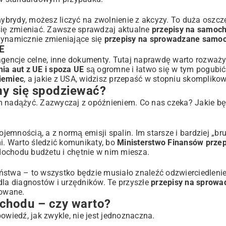
 hybrydy, możesz liczyć na zwolnienie z akcyzy. To duża oszcz
ią się zmieniać. Zawsze sprawdzaj aktualne
przepisy na samoc
dynamicznie zmieniające się
przepisy na sprowadzane samo
E
 agencje celne, inne dokumenty. Tutaj naprawdę warto rozwa
ia aut z UE i spoza UE
są ogromne i łatwo się w tym pogubi
iemiec
, a jakie z USA, widzisz przepaść w stopniu skompliko
y się spodziewać?
im nadążyć. Zazwyczaj z opóźnieniem. Co nas czeka? Jakie b
ojemnością, a z normą emisji spalin. Im starsze i bardziej „br
. Warto śledzić komunikaty, bo
Ministerstwo Finansów przep
 dochodu budżetu i chętnie w nim miesza.
twa – to wszystko będzie musiało znaleźć odzwierciedlenie
la diagnostów i urzędników. Te przyszłe
przepisy na sprowa
kowane.
hodu – czy warto?
owiedź, jak zwykle, nie jest jednoznaczna.