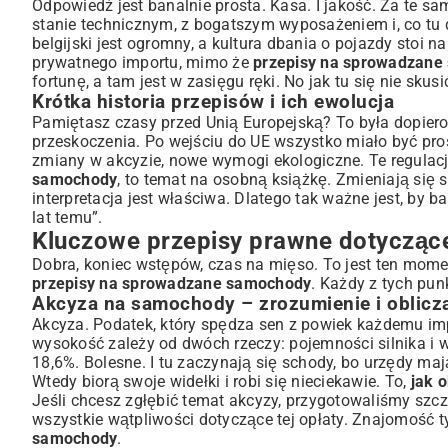
Odpowiedź jest banalnie prosta. Kasa. I jakość. Za te 
Podatek VAT i inne opłaty
stanie technicznym, z bogatszym wyposażeniem i, co tu 
Wymogi homologacyjne i techniczne
belgijski jest ogromny, a kultura dbania o pojazdy stoi
prywatnego importu, mimo że
przepisy na sprowadzane
Przepisy celne i graniczne
fortunę, a tam jest w zasięgu ręki. No jak tu się nie skusi
Krok po kroku: Proces sprowadzania samochodu do Pols
Krótka historia przepisów i ich ewolucja
Zakup pojazdu za granicą: na co zwrócić uwagę?
Pamiętasz czasy przed Unią Europejską? To była dopiero 
Transport i ubezpieczenie
przeskoczenia. Po wejściu do UE wszystko miało być prost
Rejestracja pojazdu w Polsce – niezbędne dokumenty
zmiany w akcyzie, nowe wymogi ekologiczne. Te regulacj
samochody
, to temat na osobną książkę. Zmieniają się 
Badanie techniczne i dostosowanie do polskich norm
interpretacja jest właściwa. Dlatego tak ważne jest, by b
Unikanie pułapek: Najczęstsze błędy i jak ich uniknąć
lat temu”.
Fałszywe dokumenty i oszustwa
Kluczowe przepisy prawne dotycząc
Niedostosowanie pojazdu do przepisów
Dobra, koniec wstępów, czas na mięso. To jest ten moment
Problemy z akcyzą i VAT
przepisy na sprowadzane samochody
. Każdy z tych pu
Specyficzne przypadki i wyjątki w przepisach
Akcyza na samochody – zrozumienie i oblicz
Samochody zabytkowe i kolekcjonerskie
Akcyza. Podatek, który spędza sen z powiek każdemu impo
wysokość zależy od dwóch rzeczy: pojemności silnika i 
Pojazdy elektryczne i hybrydowe
18,6%. Bolesne. I tu zaczynają się schody, bo urzędy ma
Sprowadzanie samochodów z krajów spoza UE
Wtedy biorą swoje widełki i robi się nieciekawie. To,
jak 
Przyszłość przepisów: Czego możemy się spodziewać?
Jeśli chcesz zgłębić temat akcyzy, przygotowaliśmy sz
Planowane zmiany w prawie
wszystkie wątpliwości dotyczące tej opłaty. Znajomość
samochody
.
Wpływ nowych technologii na regulacje