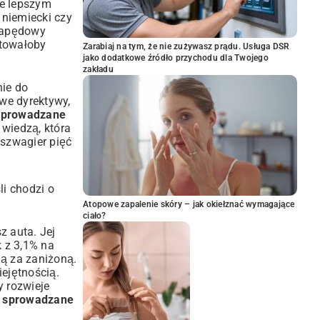
ie lepszym
 niemiecki czy
 napędowy
ztowałoby
Zarabiaj na tym, że nie zużywasz prądu. Usługa DSR
jako dodatkowe źródło przychodu dla Twojego
zakładu
nie do
owe dyrektywy,
 sprowadzane
 wiedzą, która
 szwagier pięć
li chodzi o
Atopowe zapalenie skóry – jak okiełznać wymagające
ciało?
z auta. Jej
 z 3,1% na
ją za zaniżoną.
iejętnością.
y rozwieje
a sprowadzane