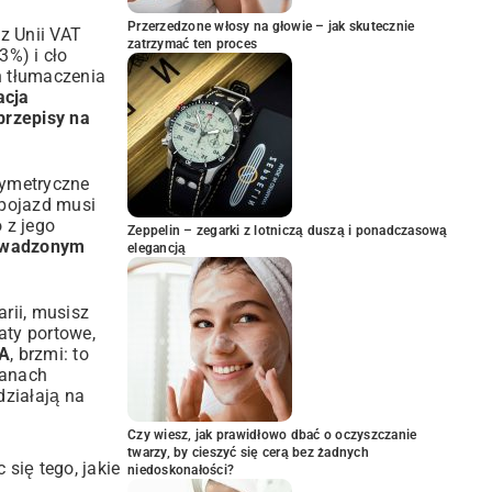
Przerzedzone włosy na głowie – jak skutecznie
 z Unii VAT
zatrzymać ten proces
3%) i cło
h tłumaczenia
acja
przepisy na
symetryczne
 pojazd musi
 z jego
Zeppelin – zegarki z lotniczą duszą i ponadczasową
owadzonym
elegancją
rii, musisz
łaty portowe,
SA
, brzmi: to
ianach
 działają na
Czy wiesz, jak prawidłowo dbać o oczyszczanie
twarzy, by cieszyć się cerą bez żadnych
się tego, jakie
niedoskonałości?