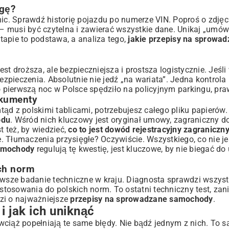
agę?
nic. Sprawdź historię pojazdu po numerze VIN. Poproś o zdjęc
usi być czytelna i zawierać wszystkie dane. Unikaj „umów 
tapie to podstawa, a analiza tego,
jakie przepisy na sprowad
st droższa, ale bezpieczniejsza i prostsza logistycznie. Jeśl
pieczenia. Absolutnie nie jedź „na wariata”. Jedna kontrola
 pierwszą noc w Polsce spędziło na policyjnym parkingu, pr
okumenty
ąd z polskimi tablicami, potrzebujesz całego pliku papierów.
odu
. Wśród nich kluczowy jest oryginał umowy, zagraniczny 
t też, by wiedzieć,
co to jest dowód rejestracyjny zagraniczn
ne. Tłumaczenia przysięgłe? Oczywiście. Wszystkiego, co nie j
amochody
regulują tę kwestię, jest kluczowe, by nie biegać do
ch norm
erwsze badanie techniczne w kraju. Diagnosta sprawdzi wszys
tosowania do polskich norm. To ostatni techniczny test, za
odzi o najważniejsze
przepisy na sprowadzane samochody
.
i jak ich uniknąć
e wciąż popełniają te same błędy. Nie bądź jednym z nich. To 