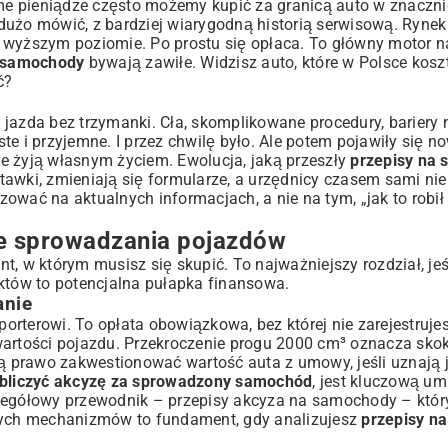
same pieniądze często możemy kupić za granicą auto w znaczn
dużo mówić, z bardziej wiarygodną historią serwisową. Rynek
 na wyższym poziomie. Po prostu się opłaca. To główny motor
 samochody
bywają zawiłe. Widzisz auto, które w Polsce kos
ć?
ki
jazda bez trzymanki. Cła, skomplikowane procedury, bariery 
e i przyjemne. I przez chwilę było. Ale potem pojawiły się n
e żyją własnym życiem. Ewolucja, jaką przeszły
przepisy na
stawki, zmieniają się formularze, a urzędnicy czasem sami nie
azować na aktualnych informacjach, a nie na tym, „jak to robił
e sprowadzania pojazdów
, w którym musisz się skupić. To najważniejszy rozdział, jeś
nktów to potencjalna pułapka finansowa.
anie
rterowi. To opłata obowiązkowa, bez której nie zarejestrujes
wartości pojazdu. Przekroczenie progu 2000 cm³ oznacza skok
ją prawo zakwestionować wartość auta z umowy, jeśli uznają 
obliczyć akcyzę za sprowadzony samochód
, jest kluczową um
czegółowy przewodnik –
przepisy akcyza na samochody
– któr
 tych mechanizmów to fundament, gdy analizujesz
przepisy n