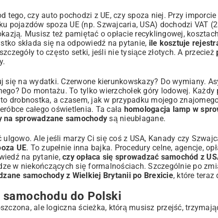
d tego, czy auto pochodzi z UE, czy spoza niej. Przy imporcie
dku pojazdów spoza UE (np. Szwajcaria, USA) dochodzi VAT (2
okazją. Musisz też pamiętać o opłacie recyklingowej, kosztac
stko składa się na odpowiedź na pytanie,
ile kosztuje rejestr
szczegóły to często setki, jeśli nie tysiące złotych. A przecież
y.
tuj się na wydatki. Czerwone kierunkowskazy? Do wymiany. A
nego? Do montażu. To tylko wierzchołek góry lodowej. Każdy
m to drobnostka, a czasem, jak w przypadku mojego znajomego
róbce całego oświetlenia. Ta cała
homologacja lamp w spr
y na sprowadzane samochody
są nieubłagane.
 ulgowo. Ale jeśli marzy Ci się coś z USA, Kanady czy Szwajca
poza UE
. To zupełnie inna bajka. Procedury celne, agencje, op
wiedź na pytanie,
czy opłaca się sprowadzać samochód z U
iądze w niekończących się formalnościach. Szczególnie po zm
zane samochody z Wielkiej Brytanii po Brexicie
, które teraz
a samochodu do Polski
zczona, ale logiczna ścieżka, którą musisz przejść, trzymając 