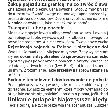
Zakup pojazdu za granicą: na co zwrócić uw
Znalazłeś! Jest piękny. Cena świetna. Stop. Zimny prysz
dokumentów. Zwróć uwagę na umowę kupna-sprzedaży – m
prosta droga do kłopotów. Dobre przygotowanie na tym e
Niemiec
obowiązują lokalnie, też może pomóc.
Transport i ubezpieczenie
Masz dwie opcje: laweta albo powrót na kołach. Laweta je
potrzebujesz tablic wywozowych i krótkoterminowego ubez
poważne problemy. A nie chcesz, żeby Twoje nowe cacko
Rejestracja pojazdu w Polsce – niezbędne d
Wydział Komunikacji. Miejsce mityczne. Żeby wyjść stamt
słynne
dokumenty potrzebne do sprowadzenia samoch
rejestracyjny i potwierdzenie opłacenia akcyzy. Ważne jes
składa się z dwóch części (tzw. Brief) i obie są niezbęd
unijnym. Zrozumienie, jakie
przepisy na sprowadzane s
próżno.
Badanie techniczne i dostosowanie do polski
Przed pierwszą wizytą w urzędzie musisz zrobić tzw. pi
dokładnie, zwłaszcza elementy, które mogły wymagać dos
oficjalnie stanie się „polskie”. I ostatnia prosta, jeśli ch
Unikanie pułapek: Najczęstsze błędy 
Teoria teorią, ale życie pisze własne scenariusze. Ludzi