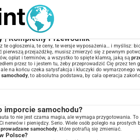
 | Kompletny Przewodnik
 te ogłoszenia, te ceny, te wersje wyposażenia… i myślisz: bio
ać pierwszą przejażdżkę, musisz zmierzyć się z pewnym potw
ów, opłat i terminów, a wszystko to spięte klamrą, jaką są
prz
edłem przez to i jestem tu, żeby przeprowadzić Cię przez ten 
ale na końcu czeka satysfakcja i kluczyki do wymarzonego 
e samochody
, to absolutna podstawa, by cała operacja zakońc
o imporcie samochodu?
du?
uta to nie jest czarna magia, ale wymaga przygotowania. To 
i nerwów i pieniędzy. Serio. Wiele osób poległo na prostych 
 sprowadzane samochody
, które potrafią się zmieniać.
azdów
w Polsce?