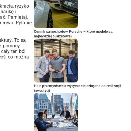
kracja, ryzyko
 naukę i
ać. Pamiętaj,
surowo. Pytanie,
Cennik samochodów Porsche – które modele są
najbardziej budżetowe?
ktury. To są
ć z pomocy
cały ten ból
 coś, co można
Hale przemysłowe a wytyczne niezbędne do realizacji
inwestycji