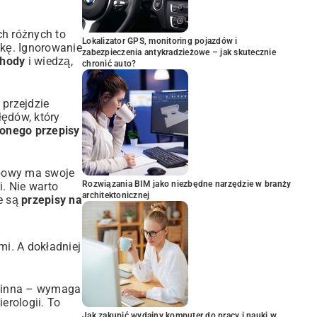
ch różnych to
Lokalizator GPS, monitoring pojazdów i
pkę. Ignorowanie
zabezpieczenia antykradzieżowe – jak skutecznie
chody
i wiedzą,
chronić auto?
 przejdzie
łędów, który
onego przepisy
arbowy ma swoje
Rozwiązania BIM jako niezbędne narzędzie w branży
i. Nie warto
architektonicznej
e są
przepisy na
mi. A dokładniej
ak inna – wymaga
erologii. To
Jak zakupić wydajny komputer do pracy i nauki w