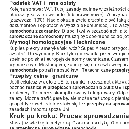
Podatek VAT i inne opłaty
Podsumowanie: Sprowadzanie samochodu – czy warto?
Kolejna sprawa: VAT. Tutaj zasady są inne w zależności o
Główne korzyści i wyzwania
płacisz tylko za nowe auto (lub prawie nowe). W przypa
Gdzie szukać wiarygodnych informacji i pomocy?
(zazwyczaj 10%). Nagle okazja życia przestaje być taką 
dokumentów i opłatach w wydziale komunikacji. To wszy
samochodu z zagranicy
. Diabeł tkwi w szczegółach, a te 
sprowadzane samochody
muszą być spełnione co do jot
Wymogi homologacyjne i techniczne
Kupiłeś piękny amerykański wóz? Super. A teraz przygo
światła? Do wymiany. Brak tylnego światła przeciwmgiel
spełniać polskie i europejskie normy techniczne. Czase
wymarzonym Mustangiem, kończy się na kosztownej prze
samochodzie
potrafi napsuć krwi. Te techniczne
przepis
Przepisy celne i graniczne
Jeśli celujesz w auto z UE, ten punkt możesz potraktować
poznać
różnice w przepisach sprowadzania aut z UE i s
kontenery. To proces skomplikowany i długotrwały. Odpo
zależy. Można trafić perełkę, ale można też utopić pien
geopolitycznych istotne stały się też
przepisy na sprowad
zasadach importu spoza Unii.
Krok po kroku: Proces sprowadzani
Masz już wiedzę teoretyczną. Czas na praktykę. Oto upros
są
przepisy na sprowadzane samochody
.