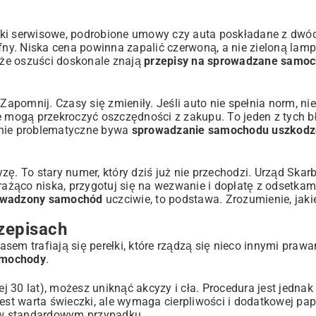
iążki serwisowe, podrobione umowy czy auta poskładane z dwó
ufny. Niska cena powinna zapalić czerwoną, a nie zieloną lam
, że oszuści doskonale znają
przepisy na sprowadzane samo
Zapomnij. Czasy się zmieniły. Jeśli auto nie spełnia norm, nie
e mogą przekroczyć oszczędności z zakupu. To jeden z tych b
lnie problematyczne bywa
sprowadzanie samochodu uszkodz
zę. To stary numer, który dziś już nie przechodzi. Urząd Sk
rażąco niska, przygotuj się na wezwanie i dopłatę z odsetkam
rowadzony samochód
uczciwie, to podstawa. Zrozumienie, jaki
.
rzepisach
zasem trafiają się perełki, które rządzą się nieco innymi prawa
amochody
.
j 30 lat), możesz uniknąć akcyzy i cła. Procedura jest jedn
est warta świeczki, ale wymaga cierpliwości i dodatkowej papi
w standardowym przypadku.