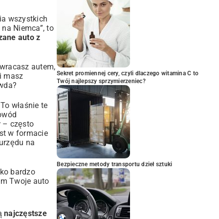
ia wszystkich
na Niemca”, to
zane auto z
i wracasz autem,
Sekret promiennej cery, czyli dlaczego witamina C to
 i masz
Twój najlepszy sprzymierzeniec?
awda?
 To właśnie te
dowód
y
– często
est w formacie
 urzędu na
Bezpieczne metody transportu dzieł sztuki
tko bardzo
nim Twoje auto
są
najczęstsze