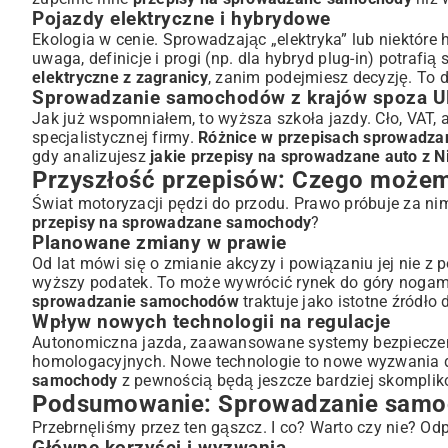
Pojazdy elektryczne i hybrydowe
Ekologia w cenie. Sprowadzając „elektryka” lub niektóre
uwaga, definicje i progi (np. dla hybryd plug-in) potraf
elektryczne z zagranicy
, zanim podejmiesz decyzję. To 
Sprowadzanie samochodów z krajów spoza U
Jak już wspomniałem, to wyższa szkoła jazdy. Cło, VAT,
specjalistycznej firmy.
Różnice w przepisach sprowadzan
gdy analizujesz
jakie przepisy na sprowadzane auto z N
Przyszłość przepisów: Czego możem
Świat motoryzacji pędzi do przodu. Prawo próbuje za n
przepisy na sprowadzane samochody
?
Planowane zmiany w prawie
Od lat mówi się o zmianie akcyzy i powiązaniu jej nie z p
wyższy podatek. To może wywrócić rynek do góry nogami
sprowadzanie samochodów
traktuje jako istotne źródło
Wpływ nowych technologii na regulacje
Autonomiczna jazda, zaawansowane systemy bezpieczeńs
homologacyjnych. Nowe technologie to nowe wyzwania d
samochody
z pewnością będą jeszcze bardziej skompli
Podsumowanie: Sprowadzanie samoc
Przebrnęliśmy przez ten gąszcz. I co? Warto czy nie? Odp