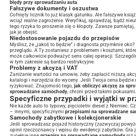
błędy przy sprowadzaniu auta
.
Fałszywe dokumenty i oszustwa
Cofnięty licznik to już klasyk gatunku. Ale fałszywe ks
wciąż realne zagrożenie. Weryfikuj, sprawdzaj, bądź nie
tego ryzyka to proszenie się o kłopoty. Zawsze pamiętaj
jak je obejść.
Niedostosowanie pojazdu do przepisów
Myślisz, że „jakoś to będzie” i diagnosta przymknie oko? 
przeglądu. A Ty zostaniesz z problemem i kosztami, któr
może całkowicie podważyć sens całej operacji. Szczegó
w tym zakresie są bardzo restrykcyjne.
Problemy z akcyzą i VAT
Zaniżanie wartości na umowie, żeby zapłacić niższą akcy
katalogi i narzędzia do wyceny. Jeśli Twoja cena będzie 
ryzykować. Znajomość tego,
jak obliczyć akcyzę za sp
sprowadzane samochody
, chroni przed takimi pokusami
Specyficzne przypadki i wyjątki w p
Nie każde auto to typowy, pięcioletni diesel z Niemiec. C
– innymi, specyficznymi
przepisami na sprowadzane s
Samochody zabytkowe i kolekcjonerskie
Jeśli sprowadzasz pojazd historyczny (zazwyczaj powyże
opinii rzeczoznawcy i wpisu do ewidencji zabytków. Gra j
zupełnie inne
przepisy na sprowadzane samochody
niż 