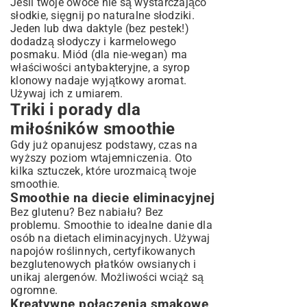
Jeśli twoje owoce nie są wystarczająco
słodkie, sięgnij po naturalne słodziki.
Jeden lub dwa daktyle (bez pestek!)
dodadzą słodyczy i karmelowego
posmaku. Miód (dla nie-wegan) ma
właściwości antybakteryjne, a syrop
klonowy nadaje wyjątkowy aromat.
Używaj ich z umiarem.
Triki i porady dla
miłośników smoothie
Gdy już opanujesz podstawy, czas na
wyższy poziom wtajemniczenia. Oto
kilka sztuczek, które urozmaicą twoje
smoothie.
Smoothie na diecie eliminacyjnej
Bez glutenu? Bez nabiału? Bez
problemu. Smoothie to idealne danie dla
osób na dietach eliminacyjnych. Używaj
napojów roślinnych, certyfikowanych
bezglutenowych płatków owsianych i
unikaj alergenów. Możliwości wciąż są
ogromne.
Kreatywne połączenia smakowe