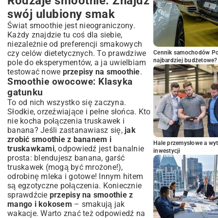
Rodzaje smoothie: Znajdź
swój ulubiony smak
Świat smoothie jest nieograniczony.
Każdy znajdzie tu coś dla siebie,
niezależnie od preferencji smakowych
czy celów dietetycznych. To prawdziwe
Cennik samochodów Por
najbardziej budżetowe?
pole do eksperymentów, a ja uwielbiam
testować nowe
przepisy na smoothie
.
Smoothie owocowe: Klasyka
gatunku
To od nich wszystko się zaczyna.
Słodkie, orzeźwiające i pełne słońca. Kto
nie kocha połączenia truskawek i
banana? Jeśli zastanawiasz się,
jak
zrobić smoothie z bananem i
Hale przemysłowe a wyt
truskawkami
, odpowiedź jest banalnie
inwestycji
prosta: blendujesz banana, garść
truskawek (mogą być mrożone!),
odrobinę mleka i gotowe! Innym hitem
są egzotyczne połączenia. Koniecznie
sprawdźcie
przepisy na smoothie z
mango i kokosem
– smakują jak
wakacje. Warto znać też odpowiedź na