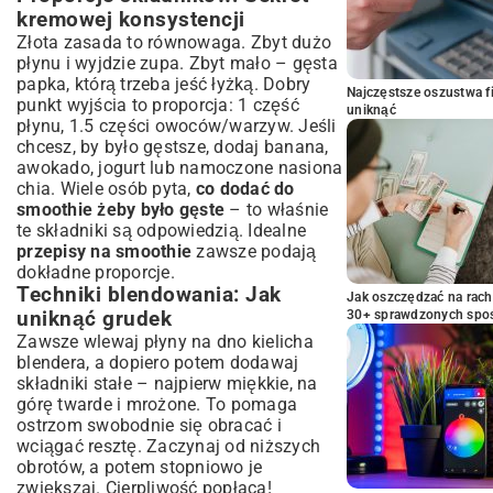
kremowej konsystencji
Złota zasada to równowaga. Zbyt dużo
płynu i wyjdzie zupa. Zbyt mało – gęsta
papka, którą trzeba jeść łyżką. Dobry
Najczęstsze oszustwa f
punkt wyjścia to proporcja: 1 część
uniknąć
płynu, 1.5 części owoców/warzyw. Jeśli
chcesz, by było gęstsze, dodaj banana,
awokado, jogurt lub namoczone nasiona
chia. Wiele osób pyta,
co dodać do
smoothie żeby było gęste
– to właśnie
te składniki są odpowiedzią. Idealne
przepisy na smoothie
zawsze podają
dokładne proporcje.
Techniki blendowania: Jak
Jak oszczędzać na rac
uniknąć grudek
30+ sprawdzonych sp
Zawsze wlewaj płyny na dno kielicha
blendera, a dopiero potem dodawaj
składniki stałe – najpierw miękkie, na
górę twarde i mrożone. To pomaga
ostrzom swobodnie się obracać i
wciągać resztę. Zaczynaj od niższych
obrotów, a potem stopniowo je
zwiększaj. Cierpliwość popłaca!