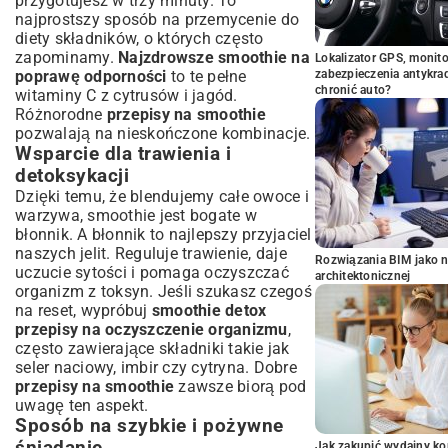
przygotujesz w trzy minuty. To
najprostszy sposób na przemycenie do
diety składników, o których często
zapominamy.
Najzdrowsze smoothie na
Lokalizator GPS, monito
poprawę odporności
to te pełne
zabezpieczenia antykra
chronić auto?
witaminy C z cytrusów i jagód.
Różnorodne
przepisy na smoothie
pozwalają na nieskończone kombinacje.
Wsparcie dla trawienia i
detoksykacji
Dzięki temu, że blendujemy całe owoce i
warzywa, smoothie jest bogate w
błonnik. A błonnik to najlepszy przyjaciel
naszych jelit. Reguluje trawienie, daje
Rozwiązania BIM jako n
uczucie sytości i pomaga oczyszczać
architektonicznej
organizm z toksyn. Jeśli szukasz czegoś
na reset, wypróbuj
smoothie detox
przepisy na oczyszczenie organizmu
,
często zawierające składniki takie jak
seler naciowy, imbir czy cytryna. Dobre
przepisy na smoothie
zawsze biorą pod
uwagę ten aspekt.
Sposób na szybkie i pożywne
Jak zakupić wydajny ko