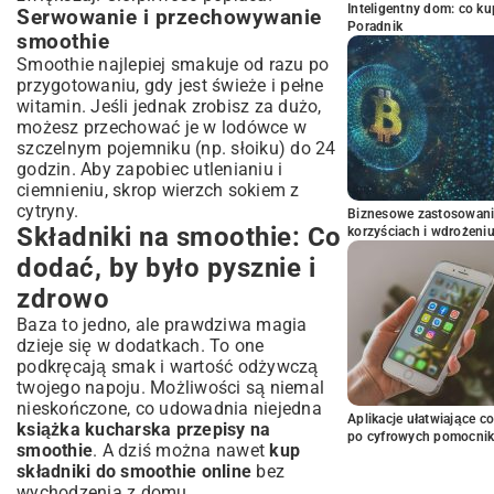
Inteligentny dom: co k
Serwowanie i przechowywanie
Poradnik
smoothie
Smoothie najlepiej smakuje od razu po
przygotowaniu, gdy jest świeże i pełne
witamin. Jeśli jednak zrobisz za dużo,
możesz przechować je w lodówce w
szczelnym pojemniku (np. słoiku) do 24
godzin. Aby zapobiec utlenianiu i
ciemnieniu, skrop wierzch sokiem z
cytryny.
Biznesowe zastosowani
Składniki na smoothie: Co
korzyściach i wdrożeni
dodać, by było pysznie i
zdrowo
Baza to jedno, ale prawdziwa magia
dzieje się w dodatkach. To one
podkręcają smak i wartość odżywczą
twojego napoju. Możliwości są niemal
nieskończone, co udowadnia niejedna
Aplikacje ułatwiające c
książka kucharska przepisy na
po cyfrowych pomocni
smoothie
. A dziś można nawet
kup
składniki do smoothie online
bez
wychodzenia z domu.