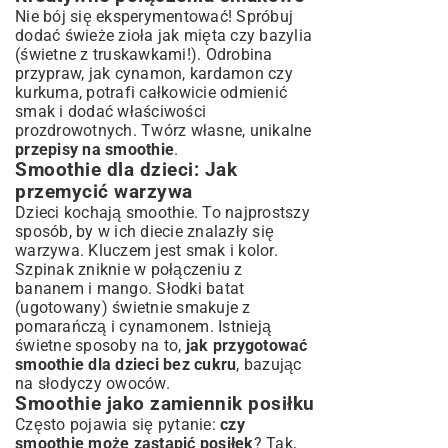
Nie bój się eksperymentować! Spróbuj
dodać świeże zioła jak mięta czy bazylia
(świetne z truskawkami!). Odrobina
przypraw, jak cynamon, kardamon czy
kurkuma, potrafi całkowicie odmienić
smak i dodać właściwości
prozdrowotnych. Twórz własne, unikalne
przepisy na smoothie
.
Smoothie dla dzieci: Jak
przemycić warzywa
Dzieci kochają smoothie. To najprostszy
sposób, by w ich diecie znalazły się
warzywa. Kluczem jest smak i kolor.
Szpinak zniknie w połączeniu z
bananem i mango. Słodki batat
(ugotowany) świetnie smakuje z
pomarańczą i cynamonem. Istnieją
świetne sposoby na to,
jak przygotować
smoothie dla dzieci bez cukru
, bazując
na słodyczy owoców.
Smoothie jako zamiennik posiłku
Często pojawia się pytanie:
czy
smoothie może zastąpić posiłek
? Tak,