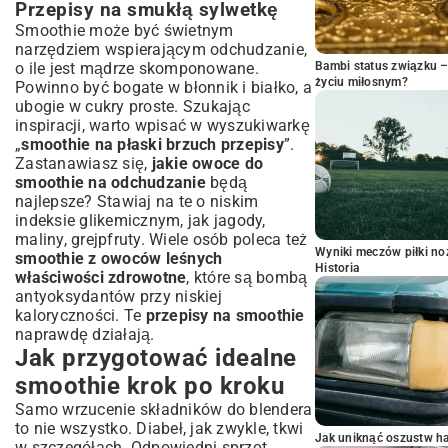
Przepisy na smukłą sylwetkę
Smoothie może być świetnym
narzędziem wspierającym odchudzanie,
o ile jest mądrze skomponowane.
Bambi status związku 
życiu miłosnym?
Powinno być bogate w błonnik i białko, a
ubogie w cukry proste. Szukając
inspiracji, warto wpisać w wyszukiwarkę
„
smoothie na płaski brzuch przepisy
”.
Zastanawiasz się,
jakie owoce do
smoothie na odchudzanie
będą
najlepsze? Stawiaj na te o niskim
indeksie glikemicznym, jak jagody,
maliny, grejpfruty. Wiele osób poleca też
Wyniki meczów piłki noż
smoothie z owoców leśnych
Historia
właściwości zdrowotne
, które są bombą
antyoksydantów przy niskiej
kaloryczności. Te
przepisy na smoothie
naprawdę działają.
Jak przygotować idealne
smoothie krok po kroku
Samo wrzucenie składników do blendera
to nie wszystko. Diabeł, jak zwykle, tkwi
Jak uniknąć oszustw h
w szczegółach. Odpowiedni sprzęt,