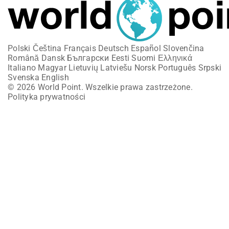
Polski
Čeština
Français
Deutsch
Español
Slovenčina
Română
Dansk
Български
Eesti
Suomi
Ελληνικά
Italiano
Magyar
Lietuvių
Latviešu
Norsk
Português
Srpski
Svenska
English
© 2026 World Point. Wszelkie prawa zastrzeżone.
Polityka prywatności