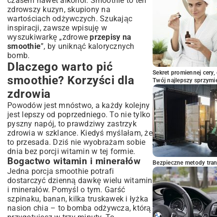
czasem nawet alkohol. Smoothie to ten
Triki i porady dla miłośników smoothie
zdrowszy kuzyn, skupiony na
Smoothie na diecie eliminacyjnej
wartościach odżywczych. Szukając
inspiracji, zawsze wpisuję w
Kreatywne połączenia smakowe
wyszukiwarkę „zdrowe
przepisy na
Smoothie dla dzieci: Jak przemycić
smoothie
”, by uniknąć kalorycznych
warzywa
bomb.
Smoothie jako zamiennik posiłku
Dlaczego warto pić
Podsumowanie: Smoothie jako element
Sekret promiennej cery,
smoothie? Korzyści dla
zdrowej diety
Twój najlepszy sprzymi
Włącz smoothie do codziennego menu
zdrowia
Inspiracje na kolejne przepisy
Powodów jest mnóstwo, a każdy kolejny
jest lepszy od poprzedniego. To nie tylko
pyszny napój, to prawdziwy zastrzyk
zdrowia w szklance. Kiedyś myślałam, że
to przesada. Dziś nie wyobrażam sobie
dnia bez porcji witamin w tej formie.
Bogactwo witamin i minerałów
Bezpieczne metody trans
Jedna porcja smoothie potrafi
dostarczyć dzienną dawkę wielu witamin
i minerałów. Pomyśl o tym. Garść
szpinaku, banan, kilka truskawek i łyżka
nasion chia – to bomba odżywcza, którą