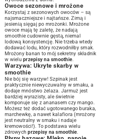
Owoce sezonowe i mrożone
Korzystaj z sezonowych owoców – są
najsmaczniejsze i najtańsze. Zimą i
jesienią sięgaj po mrożonki. Mrożone
owoce mają tę zaletę, że nadają
smoothie cudownie gęstą, niemal
lodową konsystencję. Nie trzeba wtedy
dodawać lodu, który rozwodniłby smak.
Mrożony banan to mój sekretny składnik
w wielu
przepisy na smoothie
.
Warzywa: Ukryte skarby w
smoothie
Nie bój się warzyw! Szpinak jest
praktycznie niewyczuwalny w smaku, a
dodaje mnóstwo żelaza. Jarmuż jest
bardziej wyrazisty, ale świetnie
komponuje się z ananasem czy mango.
Możesz też dodać ugotowanego buraka,
marchewkę, a nawet kalafiora (mrożony
jest neutralny w smaku i nadaje
kremowości!). To podstawa wielu
zdrowych
przepisy na smoothie
.
Płyny bazowe: Mleko, napoje