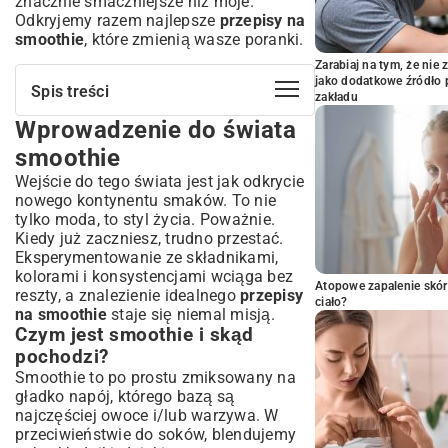
znacznie smaczniejsze niż moje.
Odkryjemy razem najlepsze
przepisy na
smoothie
, które zmienią wasze poranki.
Zarabiaj na tym, że ni
jako dodatkowe źródło 
Spis treści
zakładu
Wprowadzenie do świata
Wprowadzenie do świata smoothie
Czym jest smoothie i skąd pochodzi?
smoothie
Smoothie a koktajl – podstawowe różnice
Wejście do tego świata jest jak odkrycie
Dlaczego warto pić smoothie? Korzyści
nowego kontynentu smaków. To nie
dla zdrowia
tylko moda, to styl życia. Poważnie.
Kiedy już zaczniesz, trudno przestać.
Bogactwo witamin i minerałów
Eksperymentowanie ze składnikami,
Wsparcie dla trawienia i detoksykacji
kolorami i konsystencjami wciąga bez
Sposób na szybkie i pożywne śniadanie
Atopowe zapalenie skór
reszty, a znalezienie idealnego
przepisy
ciało?
Poprawa nawodnienia organizmu
na smoothie
staje się niemal misją.
Rodzaje smoothie: Znajdź swój ulubiony
Czym jest smoothie i skąd
smak
pochodzi?
Smoothie owocowe: Klasyka gatunku
Smoothie to po prostu zmiksowany na
gładko napój, którego bazą są
Smoothie zielone: Moc warzyw w szklance
najczęściej owoce i/lub warzywa. W
Smoothie białkowe: Idealne dla aktywnych
przeciwieństwie do soków, blendujemy
Smoothie energetyczne: Naturalny