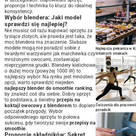
proporcje i technika to klucz do idealnej
konsystencji.
Wybór blendera: Jaki model
sprawdzi się najlepiej?
Nie musisz od razu kupować sprzętu za
tysiące złotych, ale prawda jest taka, że
moc blendera ma znaczenie. Słabsze
modele mogą nie poradzić sobie z
Najlepsza piekarnia w 
twardymi warzywami jak marchewka czy
lokalnych smakach
mrożonymi owocami, zostawiając
nieprzyjemne grudki. Blendery kielichowe
o dużej mocy (powyżej 1000 W) to
najlepszy wybór. Na rynku jest mnóstwo
opcji, warto sprawdzić niejeden
najlepszy blender do smoothie ranking
,
by znaleźć coś dla siebie. Dobry sprzęt
to podstawa, a świetny
przepis na
koktajl owocowy z blenderem
to dopiero
Ćwiczenia dla pracown
poradnik
początek przygody. Wybór
odpowiedniego sprzętu to połowa
sukcesu, gdy tworzysz swoje
przepisy na
smoothie
.
Proporcje składników: Sekret