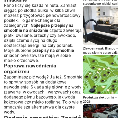
śniadanie
stosunkowo niskiej cen
Rano liczy się każda minuta. Zamiast
sięgać po słodką bułkę, w kilka chwil
możesz przygotować pełnowartościowy
posiłek. To game-changer dla
zabieganych.
Najlepsze przepisy na
smoothie na śniadanie
często zawierają
płatki owsiane, orzechy czy awokado,
dzięki czemu sycą na długo i
dostarczają energii na cały poranek.
Zlewozmywaki Blanco – 
Moje ulubione
przepisy na smoothie
mogą się nie sprawdzić
śniadaniowe zawsze mają w sobie
masło orzechowe.
Poprawa nawodnienia
organizmu
Zapominasz pić wodę? Ja też. Smoothie
to sprytny sposób na dodatkowe
nawodnienie. Składa się głównie z wody
(zawartej w owocach i warzywach) oraz
dodanego płynu bazowego, jak woda
Produkcja elektroniki – 
kokosowa czy mleko roślinne. To o wiele
2026
smaczniejsza alternatywa dla czystej
wody.