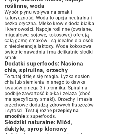
roślinne, woda
Wybór płynu wpływa na smak i
kaloryczność. Woda to opcja neutralna i
bezkaloryczna. Mleko krowie doda białka
i kremowości. Napoje roślinne (owsiane,
migdałowe, sojowe, kokosowe) oferują
całą gamę smaków i są idealne dla osób
z nietolerancją laktozy. Woda kokosowa
świetnie nawadnia i ma delikatnie słodki
smak.
Dodatki superfoods: Nasiona
chia, spirulina, orzechy
To tutaj dzieje się magia. Łyżka nasion
chia lub siemienia lnianego to dawka
kwasów omega-3 i błonnika. Spirulina
podbije zawartość białka i żelaza (choć
ma specyficzny smak!). Orzechy i masła
orzechowe dodadzą zdrowych tłuszczów
i sytości. Testuj różne
przepisy na
smoothie
z superfoods.
Słodziki naturalne: Miód,
daktyle, syrop klonowy