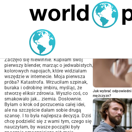
MARIUSZ ŁAMAGA
06.10.2025
NIERUCHOMOŚCI
POPULARNE A
Najlepsze Przepisy na
Smoothie | Odkryj Zdrowe
Smaki
Zaczęło się niewinnie. Kupiłam swój
pierwszy blender, marząc o jedwabistych,
kolorowych napojach, które widziałam
wszędzie w internecie. Moja pierwsza
próba? Katastrofa. Wrzuciłam szpinak,
buraka i odrobinę imbiru, myśląc, że
Jak wybrać odpowiedni 
stworzę eliksir zdrowia. Wyszło coś, co
mężczyzn?
smakowało jak… ziemia. Dosłownie.
Byłam o krok od porzucenia całej idei,
ale na szczęście dałam sobie drugą
szansę. I to była najlepsza decyzja. Dziś
chcę podzielić się z wami tym, czego się
nauczyłam, by wasze początki były