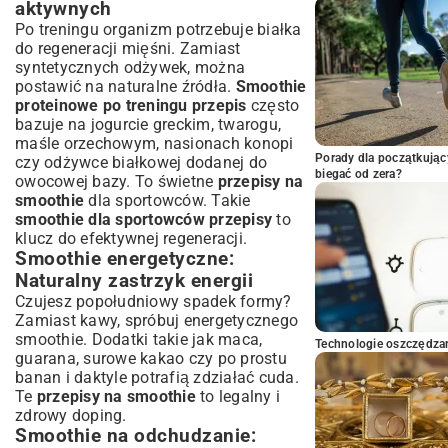
aktywnych
Po treningu organizm potrzebuje białka
do regeneracji mięśni. Zamiast
syntetycznych odżywek, można
postawić na naturalne źródła.
Smoothie
proteinowe po treningu przepis
często
bazuje na jogurcie greckim, twarogu,
maśle orzechowym, nasionach konopi
Porady dla początkując
czy odżywce białkowej dodanej do
biegać od zera?
owocowej bazy. To świetne
przepisy na
smoothie
dla sportowców. Takie
smoothie dla sportowców przepisy
to
klucz do efektywnej regeneracji.
Smoothie energetyczne:
Naturalny zastrzyk energii
Czujesz popołudniowy spadek formy?
Zamiast kawy, spróbuj energetycznego
smoothie. Dodatki takie jak maca,
Technologie oszczędzan
guarana, surowe kakao czy po prostu
banan i daktyle potrafią zdziałać cuda.
Te
przepisy na smoothie
to legalny i
zdrowy doping.
Smoothie na odchudzanie: