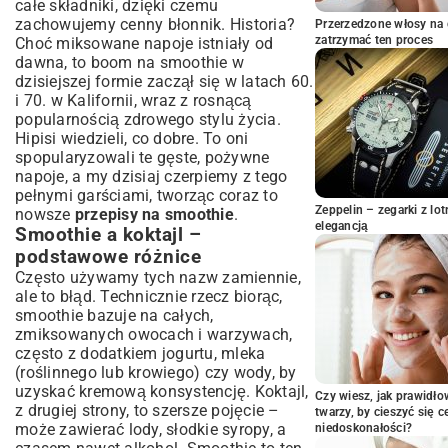
całe składniki, dzięki czemu
zastrzyk energii
zachowujemy cenny błonnik. Historia?
Przerzedzone włosy na 
Smoothie na odchudzanie: Przepisy na
zatrzymać ten proces
Choć miksowane napoje istniały od
smukłą sylwetkę
dawna, to boom na smoothie w
Jak przygotować idealne smoothie krok
dzisiejszej formie zaczął się w latach 60.
po kroku
i 70. w Kalifornii, wraz z rosnącą
popularnością zdrowego stylu życia.
Wybór blendera: Jaki model sprawdzi się
Hipisi wiedzieli, co dobre. To oni
najlepiej?
spopularyzowali te gęste, pożywne
Proporcje składników: Sekret kremowej
napoje, a my dzisiaj czerpiemy z tego
konsystencji
pełnymi garściami, tworząc coraz to
Techniki blendowania: Jak uniknąć grudek
Zeppelin – zegarki z l
nowsze
przepisy na smoothie
.
Serwowanie i przechowywanie smoothie
elegancją
Smoothie a koktajl –
Składniki na smoothie: Co dodać, by
podstawowe różnice
było pysznie i zdrowo
Często używamy tych nazw zamiennie,
Owoce sezonowe i mrożone
ale to błąd. Technicznie rzecz biorąc,
Warzywa: Ukryte skarby w smoothie
smoothie bazuje na całych,
zmiksowanych owocach i warzywach,
Płyny bazowe: Mleko, napoje roślinne,
często z dodatkiem jogurtu, mleka
woda
(roślinnego lub krowiego) czy wody, by
Dodatki superfoods: Nasiona chia,
uzyskać kremową konsystencję. Koktajl,
spirulina, orzechy
Czy wiesz, jak prawidł
z drugiej strony, to szersze pojęcie –
twarzy, by cieszyć się 
Słodziki naturalne: Miód, daktyle, syrop
może zawierać lody, słodkie syropy, a
niedoskonałości?
klonowy