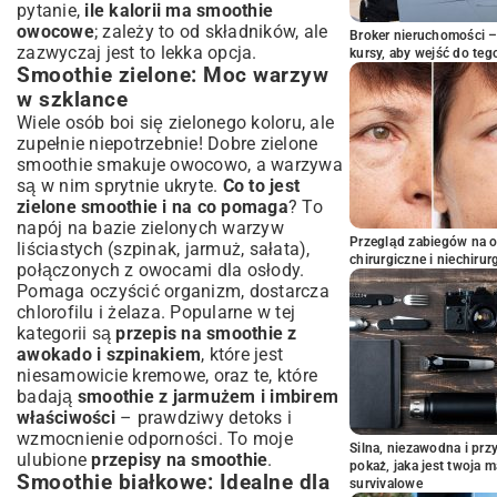
pytanie,
ile kalorii ma smoothie
owocowe
; zależy to od składników, ale
Broker nieruchomości – 
zazwyczaj jest to lekka opcja.
kursy, aby wejść do teg
Smoothie zielone: Moc warzyw
w szklance
Wiele osób boi się zielonego koloru, ale
zupełnie niepotrzebnie! Dobre zielone
smoothie smakuje owocowo, a warzywa
są w nim sprytnie ukryte.
Co to jest
zielone smoothie i na co pomaga
? To
napój na bazie zielonych warzyw
Przegląd zabiegów na 
liściastych (szpinak, jarmuż, sałata),
chirurgiczne i niechirur
połączonych z owocami dla osłody.
Pomaga oczyścić organizm, dostarcza
chlorofilu i żelaza. Popularne w tej
kategorii są
przepis na smoothie z
awokado i szpinakiem
, które jest
niesamowicie kremowe, oraz te, które
badają
smoothie z jarmużem i imbirem
właściwości
– prawdziwy detoks i
wzmocnienie odporności. To moje
Silna, niezawodna i pr
ulubione
przepisy na smoothie
.
pokaż, jaka jest twoja 
Smoothie białkowe: Idealne dla
survivalowe