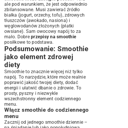
ale pod warunkiem, że jest odpowiednio
zbilansowane. Musi zawierać źródło
białka (jogurt, orzechy, tofu), zdrowych
tłuszczów (awokado, nasiona) i
węglowodanów złożonych (płatki
owsiane). Sam owocowy napój to za
mało. Dobre
przepisy na smoothie
posiłkowe to podstawa.
Podsumowanie: Smoothie
jako element zdrowej
diety
Smoothie to znacznie więcej niż tylko
napój. To narzędzie, które może realnie
poprawić jakość twojej diety, dodać
energii i ułatwić dbanie o zdrowie. To
prosty, pyszny i niezwykle
wszechstronny element codziennego
menu.
Włącz smoothie do codziennego
menu
Zacznij od jednego smoothie dziennie –
na śniadanie lub jako popołudniową