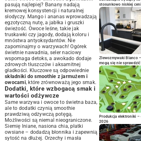
pasują najlepiej? Banany nadają
stosunkowo niskiej cen
kremowej konsystencji i naturalnej
słodyczy. Mango i ananas wprowadzają
egzotyczną nutę, a jabłka i gruszki
świeżość. Owoce leśne, takie jak
truskawki czy jagody, dodają koloru i
mnóstwa antyoksydantów. Nie
zapominajmy o warzywach! Ogórek
świetnie nawadnia, seler naciowy
wspomaga detoks, a awokado dodaje
Zlewozmywaki Blanco – 
mogą się nie sprawdzić
zdrowych tłuszczów i aksamitnej
gładkości. Kluczowe są odpowiednie
składniki do smoothie z jarmużem i
owocami
, które zrównoważą jego smak.
Dodatki, które wzbogacą smak i
wartości odżywcze
Same warzywa i owoce to świetna baza,
ale to dodatki czynią smoothie
prawdziwą odżywczą potęgą.
Produkcja elektroniki – 
Możliwości są niemal nieograniczone.
2026
Siemię lniane, nasiona chia, płatki
owsiane – dodadzą błonnika i zapewnią
sytość na dłużej. Orzechy i masła