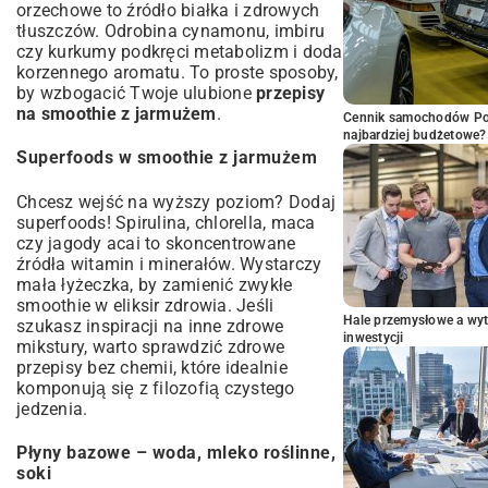
orzechowe to źródło białka i zdrowych
tłuszczów. Odrobina cynamonu, imbiru
czy kurkumy podkręci metabolizm i doda
korzennego aromatu. To proste sposoby,
by wzbogacić Twoje ulubione
przepisy
na smoothie z jarmużem
.
Cennik samochodów Por
najbardziej budżetowe?
Superfoods w smoothie z jarmużem
Chcesz wejść na wyższy poziom? Dodaj
superfoods! Spirulina, chlorella, maca
czy jagody acai to skoncentrowane
źródła witamin i minerałów. Wystarczy
mała łyżeczka, by zamienić zwykłe
smoothie w eliksir zdrowia. Jeśli
Hale przemysłowe a wyt
szukasz inspiracji na inne zdrowe
inwestycji
mikstury, warto sprawdzić
zdrowe
przepisy bez chemii
, które idealnie
komponują się z filozofią czystego
jedzenia.
Płyny bazowe – woda, mleko roślinne,
soki