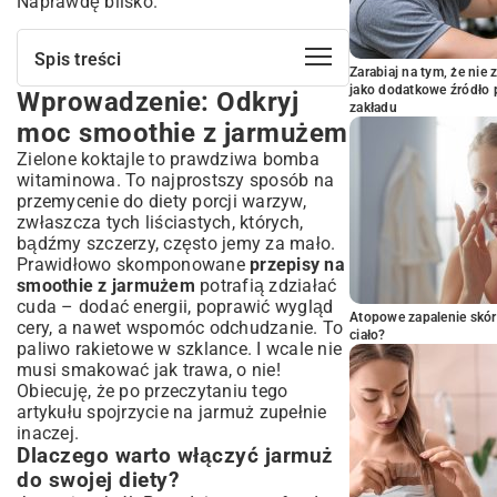
Naprawdę blisko.
Spis treści
Zarabiaj na tym, że ni
jako dodatkowe źródło 
Wprowadzenie: Odkryj
Wprowadzenie: Odkryj moc smoothie z
zakładu
jarmużem
moc smoothie z jarmużem
Dlaczego warto włączyć jarmuż do swojej
Zielone koktajle to prawdziwa bomba
diety?
witaminowa. To najprostszy sposób na
Krótka historia zielonych koktajli
przemycenie do diety porcji warzyw,
Podstawowe składniki idealnego
zwłaszcza tych liściastych, których,
smoothie z jarmużem
bądźmy szczerzy, często jemy za mało.
Prawidłowo skomponowane
Jarmuż – jaki wybrać i jak przygotować?
przepisy na
smoothie z jarmużem
potrafią zdziałać
Owoce i warzywa idealne do połączenia z
cuda – dodać energii, poprawić wygląd
jarmużem
Atopowe zapalenie skór
cery, a nawet wspomóc odchudzanie. To
Dodatki, które wzbogacą smak i wartości
ciało?
paliwo rakietowe w szklance. I wcale nie
odżywcze
musi smakować jak trawa, o nie!
Przepisy na smoothie z jarmużem dla
Obiecuję, że po przeczytaniu tego
każdego
artykułu spojrzycie na jarmuż zupełnie
Energetyczne smoothie na dobry początek
inaczej.
dnia
Dlaczego warto włączyć jarmuż
Oczyszczające smoothie detoks z
do swojej diety?
jarmużem