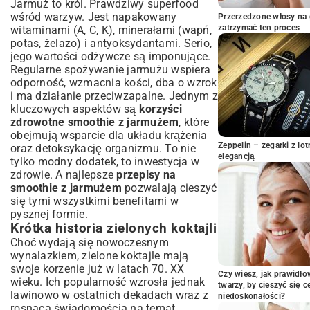
Jarmuż to król. Prawdziwy superfood
Słodkie smoothie z jarmużem dla dzieci
wśród warzyw. Jest napakowany
Przerzedzone włosy na 
Praktyczne porady dotyczące
zatrzymać ten proces
witaminami (A, C, K), minerałami (wapń,
przygotowania smoothie z jarmużem
potas, żelazo) i antyoksydantami. Serio,
jego wartości odżywcze są imponujące.
Jak uniknąć goryczki jarmużu w smoothie?
Regularne spożywanie jarmużu wspiera
Blender – jaki wybrać do zielonych koktajli?
odporność, wzmacnia kości, dba o wzrok
Przechowywanie smoothie – jak długo i w
i ma działanie przeciwzapalne. Jednym z
jaki sposób?
kluczowych aspektów są
korzyści
Jarmużowe smoothie w codziennej
zdrowotne smoothie z jarmużem
, które
diecie
obejmują wsparcie dla układu krążenia
Zeppelin – zegarki z l
oraz detoksykację organizmu. To nie
Smoothie jako posiłek czy dodatek?
elegancją
tylko modny dodatek, to inwestycja w
Kiedy najlepiej pić smoothie z jarmużem?
zdrowie. A najlepsze
przepisy na
Jak włączyć smoothie z jarmużem do
smoothie z jarmużem
pozwalają cieszyć
planu odchudzania?
się tymi wszystkimi benefitami w
Podsumowanie: Zielona moc na
pysznej formie.
wyciągnięcie ręki
Krótka historia zielonych koktajli
Choć wydają się nowoczesnym
wynalazkiem, zielone koktajle mają
swoje korzenie już w latach 70. XX
Czy wiesz, jak prawidł
wieku. Ich popularność wzrosła jednak
twarzy, by cieszyć się 
lawinowo w ostatnich dekadach wraz z
niedoskonałości?
rosnącą świadomością na temat