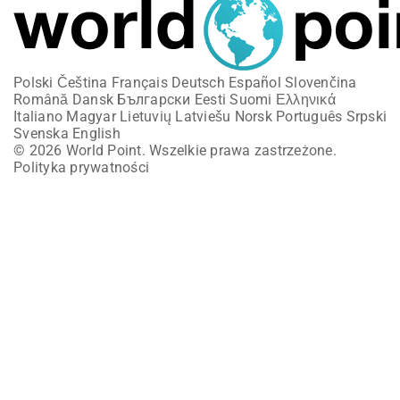
Polski
Čeština
Français
Deutsch
Español
Slovenčina
Română
Dansk
Български
Eesti
Suomi
Ελληνικά
Italiano
Magyar
Lietuvių
Latviešu
Norsk
Português
Srpski
Svenska
English
© 2026 World Point. Wszelkie prawa zastrzeżone.
Polityka prywatności