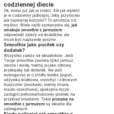
codziennej diecie
Ok, wiesz już jak je zrobić. Ale jak wpleść
je w codzienny jadłospis, żeby przyniosło
jak najwięcej korzyści? To prostsze, niż
myślisz. Wiele osób zastanawia się,
jak
smakuje smoothie z jarmużem
–
odpowiedź zależy od dodatków, ale
może być naprawdę pyszne.
Smoothie jako posiłek czy
dodatek?
Wszystko zależy od składników. Jeśli
Twoje smoothie zawiera tylko jarmuż,
owoce i wodę, traktuj je jako zdrową
przekąskę lub dodatek. Ale jeśli
wzbogacisz je o źródło białka (jogurt,
odżywka białkowa, orzechy) i zdrowych
tłuszczów (awokado, siemię lniane,
masło orzechowe), spokojnie może
zastąpić pełnowartościowy posiłek, na
przykład śniadanie. Takie
przepisy na
smoothie z jarmużem
są idealne dla
zabieganych.
Kiedy najlepiej pić smoothie z