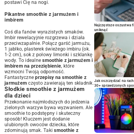
postawi Cię na nogi.
Pikantne smoothie z jarmużem i
imbirem
Najczęstsze oszustwa f
uniknąć
Coś dla fanów wyrazistych smaków.
Imbir rewelacyjnie rozgrzewa i działa
przeciwzapalnie. Połącz garść jarmużu,
1 jabłko, plasterek świeżego imbiru (ok.
1-2 cm), sok z połowy limonki i szklankę
wody. To idealne
smoothie z jarmużem i
imbirem na przeziębienie
, które
wzmocni Twoją odporność.
Fantastyczne
przepisy na smoothie z
Jak oszczędzać na rac
jarmużem
często zawierają ten składnik.
30+ sprawdzonych sp
Słodkie smoothie z jarmużem
dla dzieci
Przekonanie najmłodszych do jedzenia
zielonych warzyw bywa wyzwaniem. Ale
smoothie to podstępny i skuteczny
sposób! Kluczem jest dodanie
ulubionych owoców dziecka, które
zdominują smak. Taki
smoothie z