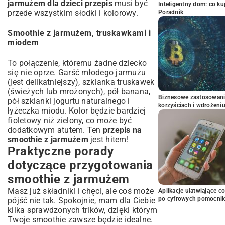
jarmużem dla dzieci przepis
musi być
Inteligentny dom: co k
przede wszystkim słodki i kolorowy.
Poradnik
Smoothie z jarmużem, truskawkami i
miodem
To połączenie, któremu żadne dziecko
się nie oprze. Garść młodego jarmużu
(jest delikatniejszy), szklanka truskawek
(świeżych lub mrożonych), pół banana,
Biznesowe zastosowani
pół szklanki jogurtu naturalnego i
korzyściach i wdrożeni
łyżeczka miodu. Kolor będzie bardziej
fioletowy niż zielony, co może być
dodatkowym atutem. Ten
przepis na
smoothie z jarmużem
jest hitem!
Praktyczne porady
dotyczące przygotowania
smoothie z jarmużem
Masz już składniki i chęci, ale coś może
Aplikacje ułatwiające c
po cyfrowych pomocni
pójść nie tak. Spokojnie, mam dla Ciebie
kilka sprawdzonych trików, dzięki którym
Twoje smoothie zawsze będzie idealne.