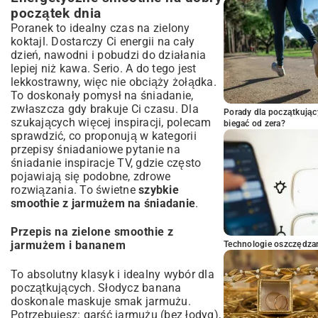
początek dnia
Poranek to idealny czas na zielony
koktajl. Dostarczy Ci energii na cały
dzień, nawodni i pobudzi do działania
lepiej niż kawa. Serio. A do tego jest
lekkostrawny, więc nie obciąży żołądka.
To doskonały pomysł na śniadanie,
zwłaszcza gdy brakuje Ci czasu. Dla
Porady dla początkując
szukających więcej inspiracji, polecam
biegać od zera?
sprawdzić, co proponują w kategorii
przepisy śniadaniowe pytanie na
śniadanie inspiracje TV
, gdzie często
pojawiają się podobne, zdrowe
rozwiązania. To świetne
szybkie
smoothie z jarmużem na śniadanie
.
Przepis na zielone smoothie z
jarmużem i bananem
Technologie oszczędzan
To absolutny klasyk i idealny wybór dla
początkujących. Słodycz banana
doskonale maskuje smak jarmużu.
Potrzebujesz: garść jarmużu (bez łodyg),