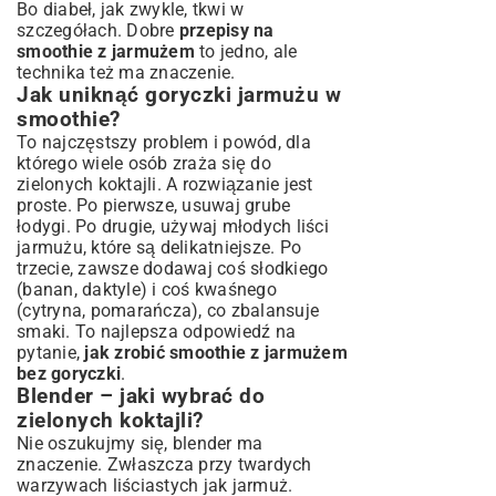
Bo diabeł, jak zwykle, tkwi w
szczegółach. Dobre
przepisy na
smoothie z jarmużem
to jedno, ale
technika też ma znaczenie.
Jak uniknąć goryczki jarmużu w
smoothie?
To najczęstszy problem i powód, dla
którego wiele osób zraża się do
zielonych koktajli. A rozwiązanie jest
proste. Po pierwsze, usuwaj grube
łodygi. Po drugie, używaj młodych liści
jarmużu, które są delikatniejsze. Po
trzecie, zawsze dodawaj coś słodkiego
(banan, daktyle) i coś kwaśnego
(cytryna, pomarańcza), co zbalansuje
smaki. To najlepsza odpowiedź na
pytanie,
jak zrobić smoothie z jarmużem
bez goryczki
.
Blender – jaki wybrać do
zielonych koktajli?
Nie oszukujmy się, blender ma
znaczenie. Zwłaszcza przy twardych
warzywach liściastych jak jarmuż.