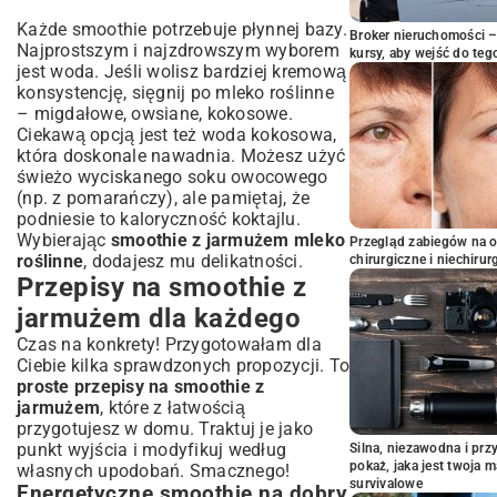
Każde smoothie potrzebuje płynnej bazy.
Broker nieruchomości – 
Najprostszym i najzdrowszym wyborem
kursy, aby wejść do teg
jest woda. Jeśli wolisz bardziej kremową
konsystencję, sięgnij po mleko roślinne
– migdałowe, owsiane, kokosowe.
Ciekawą opcją jest też woda kokosowa,
która doskonale nawadnia. Możesz użyć
świeżo wyciskanego soku owocowego
(np. z pomarańczy), ale pamiętaj, że
podniesie to kaloryczność koktajlu.
Wybierając
smoothie z jarmużem mleko
Przegląd zabiegów na 
roślinne
, dodajesz mu delikatności.
chirurgiczne i niechirur
Przepisy na smoothie z
jarmużem dla każdego
Czas na konkrety! Przygotowałam dla
Ciebie kilka sprawdzonych propozycji. To
proste przepisy na smoothie z
jarmużem
, które z łatwością
przygotujesz w domu. Traktuj je jako
punkt wyjścia i modyfikuj według
Silna, niezawodna i pr
pokaż, jaka jest twoja 
własnych upodobań. Smacznego!
survivalowe
Energetyczne smoothie na dobry