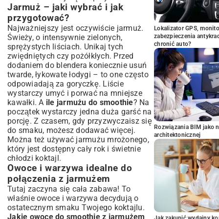
Jarmuż – jaki wybrać i jak
przygotować?
Najważniejszy jest oczywiście jarmuż.
Lokalizator GPS, monito
Świeży, o intensywnie zielonych,
zabezpieczenia antykra
chronić auto?
sprężystych liściach. Unikaj tych
zwiędniętych czy pożółkłych. Przed
dodaniem do blendera koniecznie usuń
twarde, łykowate łodygi – to one często
odpowiadają za goryczkę. Liście
wystarczy umyć i porwać na mniejsze
kawałki. A
ile jarmużu do smoothie
? Na
początek wystarczy jedna duża garść na
porcję. Z czasem, gdy przyzwyczaisz się
Rozwiązania BIM jako n
do smaku, możesz dodawać więcej.
architektonicznej
Można też używać jarmużu mrożonego,
który jest dostępny cały rok i świetnie
chłodzi koktajl.
Owoce i warzywa idealne do
połączenia z jarmużem
Tutaj zaczyna się cała zabawa! To
właśnie owoce i warzywa decydują o
ostatecznym smaku Twojego koktajlu.
Jakie owoce do smoothie z jarmużem
Jak zakupić wydajny ko