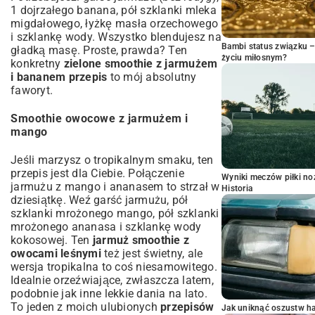
1 dojrzałego banana, pół szklanki mleka
migdałowego, łyżkę masła orzechowego
i szklankę wody. Wszystko blendujesz na
Bambi status związku 
gładką masę. Proste, prawda? Ten
życiu miłosnym?
konkretny
zielone smoothie z jarmużem
i bananem przepis
to mój absolutny
faworyt.
Smoothie owocowe z jarmużem i
mango
Jeśli marzysz o tropikalnym smaku, ten
przepis jest dla Ciebie. Połączenie
Wyniki meczów piłki noż
jarmużu z mango i ananasem to strzał w
Historia
dziesiątkę. Weź garść jarmużu, pół
szklanki mrożonego mango, pół szklanki
mrożonego ananasa i szklankę wody
kokosowej. Ten
jarmuż smoothie z
owocami leśnymi
też jest świetny, ale
wersja tropikalna to coś niesamowitego.
Idealnie orzeźwiające, zwłaszcza latem,
podobnie jak inne
lekkie dania na lato
.
To jeden z moich ulubionych
przepisów
Jak uniknąć oszustw h