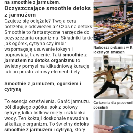
na smoothie z jarmużem
.
Oczyszczające smoothie detoks
z jarmużem
Czujesz się ociężale? Twoja cera
potrzebuje odświeżenia? Czas na detoks!
Smoothie to fantastyczne narzędzie do
oczyszczania organizmu. Składniki takie
jak ogórek, cytryna czy imbir
Najlepsza piekarnia w 
wspomagają usuwanie toksyn i
lokalnych smakach
poprawiają trawienie. Taki
smoothie z
jarmużem na detoks organizmu
to
świetny pomysł na kilkudniową kurację
lub po prostu zdrowy element diety.
Smoothie z jarmużem, ogórkiem i
cytryną
To esencja orzeźwienia. Garść jarmużu,
Ćwiczenia dla pracown
pół długiego ogórka, sok z połowy
poradnik
cytryny, kilka listków mięty i szklanka
wody. Ten koktajl doskonale nawadnia i
alkalizuje organizm. To świetny
detoks
smoothie z jarmużem i cytryną
, który