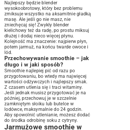
Najlepszy będzie blender
wysokoobrotowy, który bez problemu
zmiksuje wszystko na aksamitnie gładką
masę. Ale jeśli go nie masz, nie
zniechęcaj się! Zwykły blender
kielichowy też da radę, po prostu miksuj
dłużej i dodaj nieco więcej płynu.
Kolejność ma znaczenie: najpierw płyn,
potem jarmuż, na końcu twarde owoce i
lód.
Przechowywanie smoothie – jak
długo i w jaki sposób?
Smoothie najlepiej pić od razu po
przygotowaniu, bo wtedy ma najwięcej
wartości odżywczych i najlepszy smak.
Z czasem utlenia się i traci witaminy.
Jeśli jednak musisz przygotować je na
później, przechowuj je w szczelnie
zamkniętym słoiku lub butelce w
lodówce, maksymalnie do 24 godzin.
Aby spowolnić utlenianie, możesz dodać
do środka odrobinę soku z cytryny.
Jarmużowe smoothie w