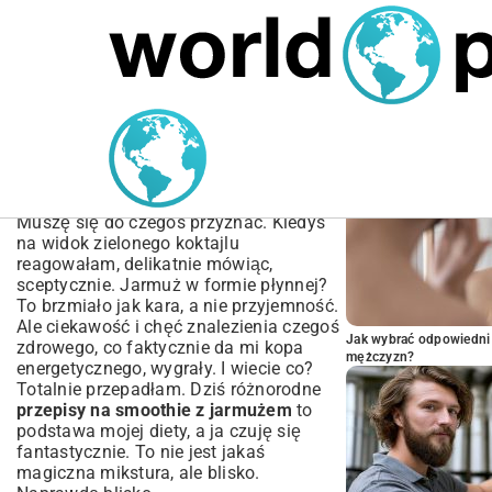
MARIUSZ ŁAMAGA
04.10.2025
SPORT
POPULARNE A
Przepisy na Smoothie z
Jarmużem – Odkryj
Zieloną Moc
Muszę się do czegoś przyznać. Kiedyś
na widok zielonego koktajlu
reagowałam, delikatnie mówiąc,
sceptycznie. Jarmuż w formie płynnej?
To brzmiało jak kara, a nie przyjemność.
Ale ciekawość i chęć znalezienia czegoś
Jak wybrać odpowiedni 
zdrowego, co faktycznie da mi kopa
mężczyzn?
energetycznego, wygrały. I wiecie co?
Totalnie przepadłam. Dziś różnorodne
przepisy na smoothie z jarmużem
to
podstawa mojej diety, a ja czuję się
fantastycznie. To nie jest jakaś
magiczna mikstura, ale blisko.