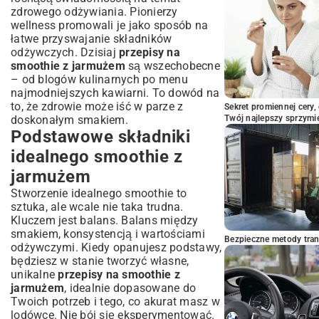
zdrowego odżywiania. Pionierzy
wellness promowali je jako sposób na
łatwe przyswajanie składników
odżywczych. Dzisiaj
przepisy na
smoothie z jarmużem
są wszechobecne
– od blogów kulinarnych po menu
najmodniejszych kawiarni. To dowód na
to, że zdrowie może iść w parze z
Sekret promiennej cery,
doskonałym smakiem.
Twój najlepszy sprzymi
Podstawowe składniki
idealnego smoothie z
jarmużem
Stworzenie idealnego smoothie to
sztuka, ale wcale nie taka trudna.
Kluczem jest balans. Balans między
smakiem, konsystencją i wartościami
Bezpieczne metody trans
odżywczymi. Kiedy opanujesz podstawy,
będziesz w stanie tworzyć własne,
unikalne
przepisy na smoothie z
jarmużem
, idealnie dopasowane do
Twoich potrzeb i tego, co akurat masz w
lodówce. Nie bój się eksperymentować.