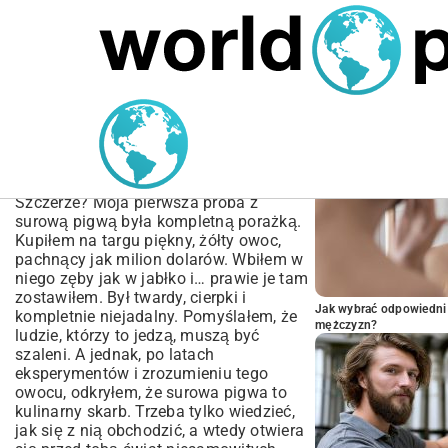
MARIUSZ ŁAMAGA
05.10.2025
BIZNES
POPULARNE A
Przepisy na Pigwę na
Surowo | Odkryj Jej
Potencjał!
Szczerze? Moja pierwsza próba z
surową pigwą była kompletną porażką.
Kupiłem na targu piękny, żółty owoc,
pachnący jak milion dolarów. Wbiłem w
niego zęby jak w jabłko i… prawie je tam
zostawiłem. Był twardy, cierpki i
Jak wybrać odpowiedni 
kompletnie niejadalny. Pomyślałem, że
mężczyzn?
ludzie, którzy to jedzą, muszą być
szaleni. A jednak, po latach
eksperymentów i zrozumieniu tego
owocu, odkryłem, że surowa pigwa to
kulinarny skarb. Trzeba tylko wiedzieć,
jak się z nią obchodzić, a wtedy otwiera