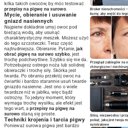
kilka takich owoców, by móc testować
przepisy na pigwę na surowo
.
Broker nieruchomości – 
Mycie, obieranie i usuwanie
kursy, aby wejść do teg
gniazd nasiennych
Najpierw dokładnie umyj owoc pod
bieżącą wodą, aby usunąć
charakterystyczny meszek. Możesz użyć
do tego szczoteczki. Teraz część
najtrudniejsza. Obieranie. Pytanie,
jak
obrać pigwę na surowo szybko
, jest
trochę podchwytliwe. Szybko się nie da.
Przegląd zabiegów na 
Potrzebujesz ostrego noża lub solidnej
chirurgiczne i niechirur
obieraczki i trochę siły. Skórka jest
twarda. Po obraniu przekrój owoc na
ćwiartki i bardzo starannie usuń twarde
gniazdo nasienne. Jest ono o wiele
twardsze niż w jabłku, więc bądź
ostrożny. To jedyny moment, który
wymaga trochę wysiłku, ale efekt jest
tego wart, a
przepisy na pigwę na
surowo
staną się proste.
Silna, niezawodna i pr
Techniki krojenia i tarcia pigwy
pokaż, jaka jest twoja 
survivalowe
Ponieważ surowa pigwa jest bardzo