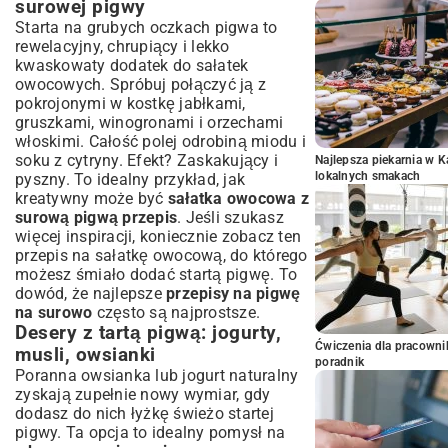
surowej pigwy
Starta na grubych oczkach pigwa to
rewelacyjny, chrupiący i lekko
kwaskowaty dodatek do sałatek
owocowych. Spróbuj połączyć ją z
pokrojonymi w kostkę jabłkami,
gruszkami, winogronami i orzechami
włoskimi. Całość polej odrobiną miodu i
soku z cytryny. Efekt? Zaskakujący i
Najlepsza piekarnia w 
lokalnych smakach
pyszny. To idealny przykład, jak
kreatywny może być
sałatka owocowa z
surową pigwą przepis
. Jeśli szukasz
więcej inspiracji, koniecznie zobacz ten
przepis na sałatkę owocową
, do którego
możesz śmiało dodać startą pigwę. To
dowód, że najlepsze
przepisy na pigwę
na surowo
często są najprostsze.
Desery z tartą pigwą: jogurty,
Ćwiczenia dla pracown
musli, owsianki
poradnik
Poranna owsianka lub jogurt naturalny
zyskają zupełnie nowy wymiar, gdy
dodasz do nich łyżkę świeżo startej
pigwy. Ta opcja to idealny pomysł na