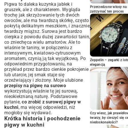
spożycia na surowo?
Pigwa to daleka kuzynka jabłek i
Przerzedzone włosy na 
Wybór idealnej pigwy: na co zwrócić
gruszek, ale z charakterem. Wygląda
zatrzymać ten proces
uwagę?
trochę jak skrzyżowanie tych dwóch
owoców, ale ma twardszą skórkę, często
Mycie, obieranie i usuwanie gniazd
nasiennych
pokrytą delikatnym meszkiem, i znacznie
twardszy miąższ. Surowa jest bardzo
Techniki krojenia i tarcia pigwy
cierpka z powodu dużej zawartości tanin,
Orzeźwiające przepisy na surową pigwę
co zniechęca wielu amatorów. Ale to
w napojach i deserach
właśnie te taniny, w połączeniu z
Pigwa na surowo do herbaty i domowych
intensywnym, kwiatowo-cytrusowym
syropów
aromatem, czynią ją tak wyjątkową. Po
Zeppelin – zegarki z l
Sałatki owocowe z dodatkiem surowej
odpowiednim przygotowaniu, na
elegancją
pigwy
przykład przez bardzo cienkie pokrojenie
Desery z tartą pigwą: jogurty, musli,
lub utarcie, jej smak staje się
owsianki
orzeźwiający i złożony. Moje ulubione
przepisy na pigwę na surowo
Koktajle i smoothie z pigwą: dawka
witamin
wykorzystują właśnie tę jej surową,
nieokiełznaną naturę. Podstawowe
Nieszablonowe zastosowania surowej
pytanie,
co zrobić z surowej pigwy w
pigwy w kuchni wytrawnej
kuchni
, ma więcej odpowiedzi, niż
Surowa pigwa jako dodatek do sałatek
mogłoby się wydawać.
Czy wiesz, jak prawidł
warzywnych
Krótka historia i pochodzenie
twarzy, by cieszyć się 
Marynaty i sosy z nutą pigwy
niedoskonałości?
pigwy w kuchni
Pigwa na surowo w daniach mięsnych i