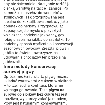
aby nie ściemniała. Następnie rozłóż ją
cienką warstwą na tacce i zamroź. Po
zamrożeniu przełóż do woreczków
strunowych. Tak przygotowana jest
idealna do koktajli, owsianek czy jako
dodatek do herbaty. Przygotowując
zapasy, często myślę o przyszłych
wypiekach, podobnie jak wtedy, gdy
robię
przepis na jabłka do szarlotki
. To
podobny sposób myślenia o konserwacji
sezonowych owoców. Zresztą, pigwa i
jabłka to świetni towarzysze, co
udowadnia chociażby ten
przepis na
jabłecznik
.
Inne metody konserwacji
surowej pigwy
Oprócz mrożenia, startą pigwę można
układać warstwami z cukrem w słoikach
– to tzw. sucha konfitura, która nie
wymaga gotowania. Taka
pigwa na
surowo do słoików bez cukru
też jest
możliwa, wystarczy zalać ją miodem,
który jest naturalnym konserwantem.