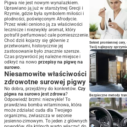
Pigwa nie jest nowym wynalazkiem.
serowych
Uprawiano ją już w starożytnej Grecji i
Przechowywanie pigwy i wykorzystanie
Rzymie, gdzie była symbolem miłości i
jej przez cały rok
płodności, poświęconym Afrodycie.
Jak długo przechowywać surową pigwę?
Przez wieki ceniono ją za właściwości
lecznicze i niezwykły aromat, który
Mrożenie pigwy na surowo: wskazówki
potrafił perfumować całe pomieszczenie.
Inne metody konserwacji surowej pigwy
Choć dziś kojarzy się głównie z
Podsumowanie: Odkryj potencjał
Sekret promiennej cery,
przetworami, historycznie jej
Twój najlepszy sprzymi
surowej pigwy w Twojej kuchni!
zastosowanie było znacznie szersze.
Czas przywrócić jej należne miejsce i
odkryć na nowo
przepisy na pigwę na
surowo
.
Niesamowite właściwości
zdrowotne surowej pigwy
No dobra, przejdźmy do konkretów.
Czy
pigwa na surowo jest zdrowa
?
Bezpieczne metody trans
Odpowiedź brzmi: niezwykle! To
prawdziwa bomba witaminowa, która
może zdziałać cuda dla Twojego
organizmu, zwłaszcza w sezonie
jesienno-zimowym. To jeden z głównych
powodów, dla których warto włączyć do