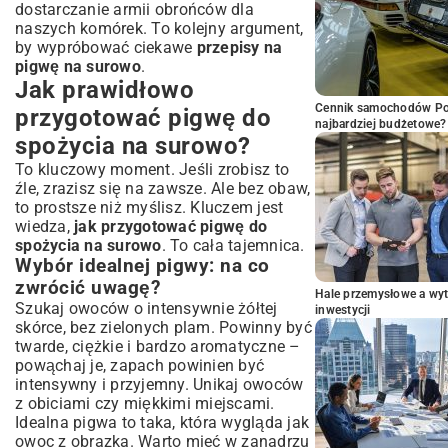
dostarczanie armii obrońców dla
naszych komórek. To kolejny argument,
by wypróbować ciekawe
przepisy na
pigwę na surowo
.
Jak prawidłowo
Cennik samochodów Por
przygotować pigwę do
najbardziej budżetowe?
spożycia na surowo?
To kluczowy moment. Jeśli zrobisz to
źle, zrazisz się na zawsze. Ale bez obaw,
to prostsze niż myślisz. Kluczem jest
wiedza,
jak przygotować pigwę do
spożycia na surowo
. To cała tajemnica.
Wybór idealnej pigwy: na co
zwrócić uwagę?
Hale przemysłowe a wyt
Szukaj owoców o intensywnie żółtej
inwestycji
skórce, bez zielonych plam. Powinny być
twarde, ciężkie i bardzo aromatyczne –
powąchaj je, zapach powinien być
intensywny i przyjemny. Unikaj owoców
z obiciami czy miękkimi miejscami.
Idealna pigwa to taka, która wygląda jak
owoc z obrazka. Warto mieć w zanadrzu