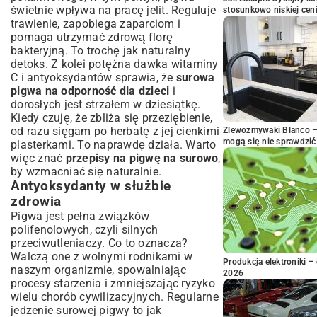
świetnie wpływa na pracę jelit. Reguluje
stosunkowo niskiej cen
trawienie, zapobiega zaparciom i
pomaga utrzymać zdrową florę
bakteryjną. To trochę jak naturalny
detoks. Z kolei potężna dawka witaminy
C i antyoksydantów sprawia, że
surowa
pigwa na odporność dla dzieci
i
dorosłych jest strzałem w dziesiątkę.
Kiedy czuję, że zbliża się przeziębienie,
od razu sięgam po herbatę z jej cienkimi
Zlewozmywaki Blanco – 
mogą się nie sprawdzić
plasterkami. To naprawdę działa. Warto
więc znać
przepisy na pigwę na surowo
,
by wzmacniać się naturalnie.
Antyoksydanty w służbie
zdrowia
Pigwa jest pełna związków
polifenolowych, czyli silnych
przeciwutleniaczy. Co to oznacza?
Walczą one z wolnymi rodnikami w
Produkcja elektroniki – 
naszym organizmie, spowalniając
2026
procesy starzenia i zmniejszając ryzyko
wielu chorób cywilizacyjnych. Regularne
jedzenie surowej pigwy to jak