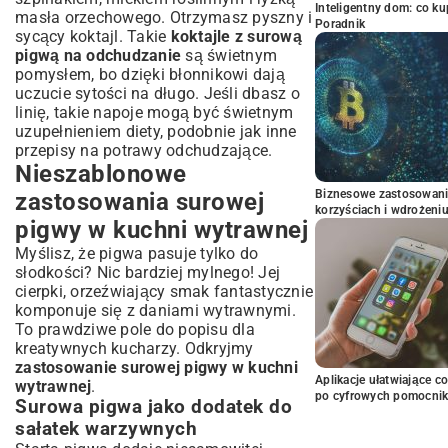
Inteligentny dom: co k
masła orzechowego. Otrzymasz pyszny i
Poradnik
sycący koktajl. Takie
koktajle z surową
pigwą na odchudzanie
są świetnym
pomysłem, bo dzięki błonnikowi dają
uczucie sytości na długo. Jeśli dbasz o
linię, takie napoje mogą być świetnym
uzupełnieniem diety, podobnie jak inne
przepisy na potrawy odchudzające
.
Nieszablonowe
Biznesowe zastosowani
zastosowania surowej
korzyściach i wdrożeni
pigwy w kuchni wytrawnej
Myślisz, że pigwa pasuje tylko do
słodkości? Nic bardziej mylnego! Jej
cierpki, orzeźwiający smak fantastycznie
komponuje się z daniami wytrawnymi.
To prawdziwe pole do popisu dla
kreatywnych kucharzy. Odkryjmy
zastosowanie surowej pigwy w kuchni
Aplikacje ułatwiające c
wytrawnej
.
po cyfrowych pomocni
Surowa pigwa jako dodatek do
sałatek warzywnych