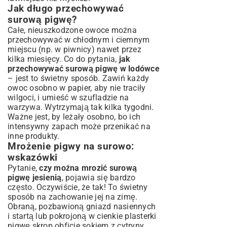
Jak długo przechowywać
surową pigwę?
Całe, nieuszkodzone owoce można
przechowywać w chłodnym i ciemnym
miejscu (np. w piwnicy) nawet przez
kilka miesięcy. Co do pytania,
jak
przechowywać surową pigwę w lodówce
– jest to świetny sposób. Zawiń każdy
owoc osobno w papier, aby nie traciły
wilgoci, i umieść w szufladzie na
warzywa. Wytrzymają tak kilka tygodni.
Ważne jest, by leżały osobno, bo ich
intensywny zapach może przenikać na
inne produkty.
Mrożenie pigwy na surowo:
wskazówki
Pytanie,
czy można mrozić surową
pigwę jesienią
, pojawia się bardzo
często. Oczywiście, że tak! To świetny
sposób na zachowanie jej na zimę.
Obraną, pozbawioną gniazd nasiennych
i startą lub pokrojoną w cienkie plasterki
pigwę skrop obficie sokiem z cytryny,