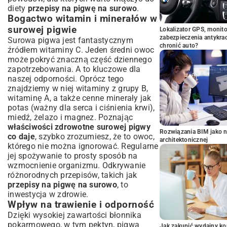
diety
przepisy na pigwę na surowo
.
Bogactwo witamin i minerałów w
surowej pigwie
Lokalizator GPS, monito
zabezpieczenia antykra
Surowa pigwa jest fantastycznym
chronić auto?
źródłem witaminy C. Jeden średni owoc
może pokryć znaczną część dziennego
zapotrzebowania. A to kluczowe dla
naszej odporności. Oprócz tego
znajdziemy w niej witaminy z grupy B,
witaminę A, a także cenne minerały jak
potas (ważny dla serca i ciśnienia krwi),
miedź, żelazo i magnez. Poznając
właściwości zdrowotne surowej pigwy
Rozwiązania BIM jako n
co daje
, szybko zrozumiesz, że to owoc,
architektonicznej
którego nie można ignorować. Regularne
jej spożywanie to prosty sposób na
wzmocnienie organizmu. Odkrywanie
różnorodnych przepisów, takich jak
przepisy na pigwę na surowo
, to
inwestycja w zdrowie.
Wpływ na trawienie i odporność
Dzięki wysokiej zawartości błonnika
pokarmowego, w tym pektyn, pigwa
Jak zakupić wydajny ko