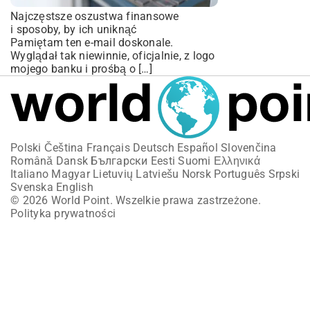
Najczęstsze oszustwa finansowe
i sposoby, by ich uniknąć
Pamiętam ten e-mail doskonale.
Wyglądał tak niewinnie, oficjalnie, z logo
mojego banku i prośbą o […]
Polski
Čeština
Français
Deutsch
Español
Slovenčina
Română
Dansk
Български
Eesti
Suomi
Ελληνικά
Italiano
Magyar
Lietuvių
Latviešu
Norsk
Português
Srpski
Svenska
English
© 2026 World Point. Wszelkie prawa zastrzeżone.
Polityka prywatności