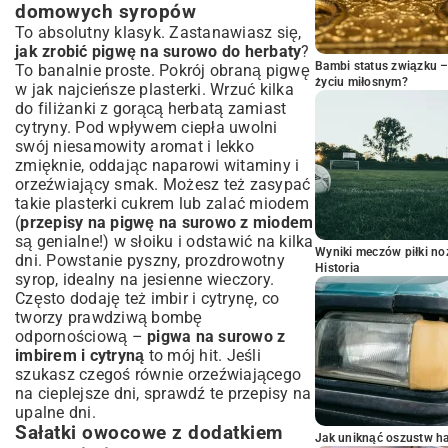
domowych syropów
To absolutny klasyk. Zastanawiasz się,
jak zrobić pigwę na surowo do herbaty
?
Bambi status związku 
To banalnie proste. Pokrój obraną pigwę
życiu miłosnym?
w jak najcieńsze plasterki. Wrzuć kilka
do filiżanki z gorącą herbatą zamiast
cytryny. Pod wpływem ciepła uwolni
swój niesamowity aromat i lekko
zmięknie, oddając naparowi witaminy i
orzeźwiający smak. Możesz też zasypać
takie plasterki cukrem lub zalać miodem
(
przepisy na pigwę na surowo z miodem
są genialne!) w słoiku i odstawić na kilka
Wyniki meczów piłki noż
dni. Powstanie pyszny, prozdrowotny
Historia
syrop, idealny na jesienne wieczory.
Często dodaję też imbir i cytrynę, co
tworzy prawdziwą bombę
odpornościową –
pigwa na surowo z
imbirem i cytryną
to mój hit. Jeśli
szukasz czegoś równie orzeźwiającego
na cieplejsze dni, sprawdź te
przepisy na
upalne dni
.
Sałatki owocowe z dodatkiem
Jak uniknąć oszustw h