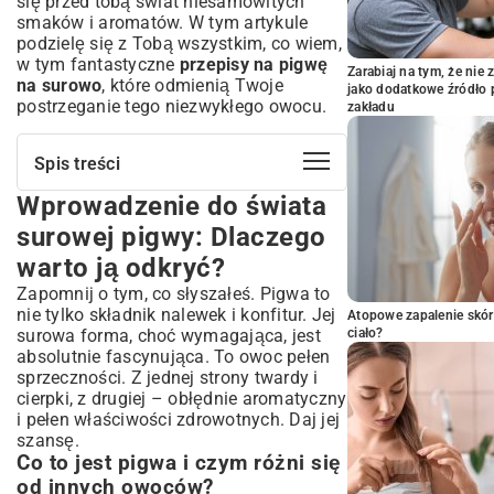
się przed tobą świat niesamowitych
smaków i aromatów. W tym artykule
podzielę się z Tobą wszystkim, co wiem,
w tym fantastyczne
przepisy na pigwę
Zarabiaj na tym, że ni
na surowo
, które odmienią Twoje
jako dodatkowe źródło 
postrzeganie tego niezwykłego owocu.
zakładu
Spis treści
Wprowadzenie do świata
Wprowadzenie do świata surowej pigwy:
Dlaczego warto ją odkryć?
surowej pigwy: Dlaczego
Co to jest pigwa i czym różni się od innych
warto ją odkryć?
owoców?
Zapomnij o tym, co słyszałeś. Pigwa to
Krótka historia i pochodzenie pigwy w
kuchni
nie tylko składnik nalewek i konfitur. Jej
Atopowe zapalenie skór
surowa forma, choć wymagająca, jest
ciało?
Niesamowite właściwości zdrowotne
absolutnie fascynująca. To owoc pełen
surowej pigwy
sprzeczności. Z jednej strony twardy i
Bogactwo witamin i minerałów w surowej
cierpki, z drugiej – obłędnie aromatyczny
pigwie
i pełen właściwości zdrowotnych. Daj jej
Wpływ na trawienie i odporność
szansę.
Antyoksydanty w służbie zdrowia
Co to jest pigwa i czym różni się
Jak prawidłowo przygotować pigwę do
od innych owoców?