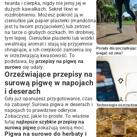
twarda i cierpka, nigdy nie jemy jej w
dużych kawałkach. Sekret tkwi w
rozdrobnieniu. Możesz pokroić ją w
cieniutkie jak papier plasterki (mandolina
jest tu twoim przyjacielem) lub zetrzeć
na tarce o grubych oczkach. Im drobniej,
tym lepiej. Cieniutkie plasterki lub wiórki
uwalniają aromat i stają się przyjemnie
Porady dla początkując
chrupiące, a ich cierpkość zamienia się
biegać od zera?
w orzeźwiającą kwasowość. To
podstawa, by
przepisy na pigwę na
surowo
się udały.
Orzeźwiające przepisy na
surową pigwę w napojach
i deserach
Gdy już opanujesz przygotowanie, czas
na zabawę! Surowa pigwa w deserach i
Technologie oszczędzan
napojach to prawdziwe odkrycie.
Zobaczysz, jakie to proste. To właśnie
tutaj
najlepsze szybkie przepisy na
surową pigwę
pokazują swoją moc.
Pigwa na surowo do herbaty i