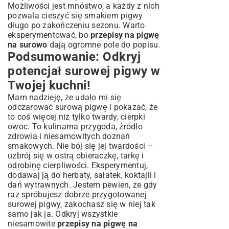
Możliwości jest mnóstwo, a każdy z nich
pozwala cieszyć się smakiem pigwy
długo po zakończeniu sezonu. Warto
eksperymentować, bo
przepisy na pigwę
na surowo
dają ogromne pole do popisu.
Podsumowanie: Odkryj
potencjał surowej pigwy w
Twojej kuchni!
Mam nadzieję, że udało mi się
odczarować surową pigwę i pokazać, że
to coś więcej niż tylko twardy, cierpki
owoc. To kulinarna przygoda, źródło
zdrowia i niesamowitych doznań
smakowych. Nie bój się jej twardości –
uzbrój się w ostrą obieraczkę, tarkę i
odrobinę cierpliwości. Eksperymentuj,
dodawaj ją do herbaty, sałatek, koktajli i
dań wytrawnych. Jestem pewien, że gdy
raz spróbujesz dobrze przygotowanej
surowej pigwy, zakochasz się w niej tak
samo jak ja. Odkryj wszystkie
niesamowite
przepisy na pigwę na