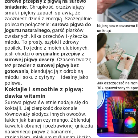
zdrowe przepisy z pigwą na surowo
śniadanie
. Chrupkość, orzeźwiający
smak i piękny zapach sprawią, że
zaczniesz dzień z energią. Szczególnie
polecam połączenie:
surowa pigwa do
Najczęstsze oszustwa f
jogurtu naturalnego
, garść płatków
uniknąć
owsianych, kilka orzechów i łyżeczka
miodu. To prosty, szybki i zdrowy
posiłek. To jedne z moich ulubionych,
jeśli chodzi o
oryginalne przepisy z
surowej pigwy desery
. Czasem tworzę
też
przecier z surowej pigwy bez
gotowania
, blendując ją z odrobiną
miodu i soku z cytryny – idealny jako
polewa.
Jak oszczędzać na rac
Koktajle i smoothie z pigwą:
30+ sprawdzonych sp
dawka witamin
Surowa pigwa świetnie nadaje się do
koktajli. Jej cierpkość doskonale
równoważy słodycz innych owoców,
takich jak banan czy mango. Zblenduj
kawałek obranej i pozbawionej gniazda
nasiennego pigwy z bananem,
szpinakiem, mlekiem roślinnym i łyżką