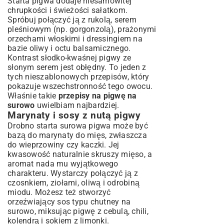
Starta pigwa dodaje niesamowitej
chrupkości i świeżości sałatkom.
Spróbuj połączyć ją z rukolą, serem
pleśniowym (np. gorgonzolą), prażonymi
orzechami włoskimi i dressingiem na
bazie oliwy i octu balsamicznego.
Kontrast słodko-kwaśnej pigwy ze
słonym serem jest obłędny. To jeden z
tych nieszablonowych przepisów, który
pokazuje wszechstronność tego owocu.
Właśnie takie
przepisy na pigwę na
surowo
uwielbiam najbardziej.
Marynaty i sosy z nutą pigwy
Drobno starta surowa pigwa może być
bazą do marynaty do mięs, zwłaszcza
do wieprzowiny czy kaczki. Jej
kwasowość naturalnie skruszy mięso, a
aromat nada mu wyjątkowego
charakteru. Wystarczy połączyć ją z
czosnkiem, ziołami, oliwą i odrobiną
miodu. Możesz też stworzyć
orzeźwiający sos typu chutney na
surowo, miksując pigwę z cebulą, chili,
kolendrą i sokiem z limonki.