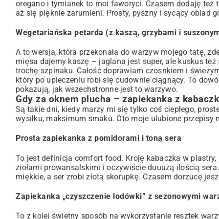
oregano i tymianek to moi faworyci. Czasem dodaję też 
aż się pięknie zarumieni. Prosty, pyszny i sycący obiad g
Wegetariańska petarda (z kaszą, grzybami i suszony
A to wersja, która przekonała do warzyw mojego tatę, z
mięsa dajemy kaszę – jaglana jest super, ale kuskus te
trochę szpinaku. Całość doprawiam czosnkiem i świeżymi 
który po upieczeniu robi się cudownie ciągnący. To dowó
pokazują, jak wszechstronne jest to warzywo.
Gdy za oknem plucha – zapiekanka z kabaczk
Są takie dni, kiedy marzy mi się tylko coś ciepłego, pr
wysiłku, maksimum smaku. Oto moje ulubione przepisy 
Prosta zapiekanka z pomidorami i toną sera
To jest definicja comfort food. Kroję kabaczka w plast
ziołami prowansalskimi i oczywiście duuużą ilością sera.
miękkie, a ser zrobi złotą skorupkę. Czasem dorzucę jesz
Zapiekanka „czyszczenie lodówki” z sezonowymi wa
To z kolei świetny sposób na wykorzystanie resztek wa