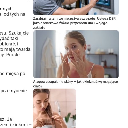
innych
, od tych na
Zarabiaj na tym, że nie zużywasz prądu. Usługa DSR
jako dodatkowe źródło przychodu dla Twojego
zakładu
su. Szukajcie
ydać taki
bierać, i
sto mają twardą
my. Proste.
 od mięsa po
Atopowe zapalenie skóry – jak okiełznać wymagające
ciało?
a przemycenie
sz. Ja
żem i ziołami –