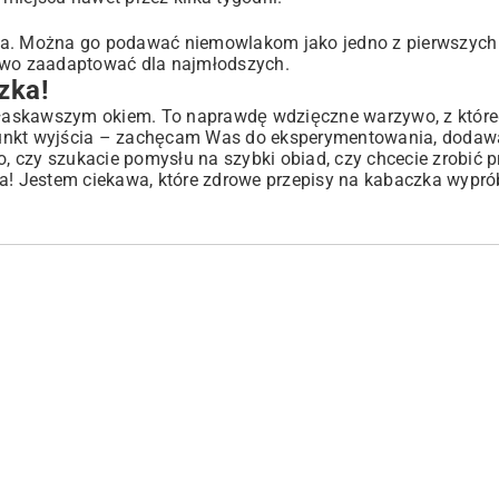
czula. Można go podawać niemowlakom jako jedno z pierwszyc
atwo zaadaptować dla najmłodszych.
zka!
ka łaskawszym okiem. To naprawdę wdzięczne warzywo, z któ
punkt wyjścia – zachęcam Was do eksperymentowania, dodaw
o, czy szukacie pomysłu na szybki obiad, czy chcecie zrobić p
ła! Jestem ciekawa, które zdrowe przepisy na kabaczka wypró