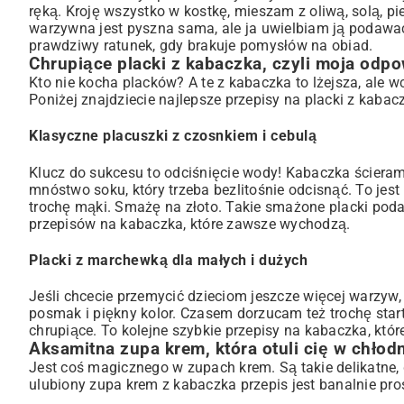
ręką. Kroję wszystko w kostkę, mieszam z oliwą, solą, p
warzywna
jest pyszna sama, ale ja uwielbiam ją podawa
prawdziwy ratunek, gdy brakuje pomysłów na obiad.
Chrupiące placki z kabaczka, czyli moja odp
Kto nie kocha placków? A te z kabaczka to lżejsza, ale w
Poniżej znajdziecie najlepsze przepisy na placki z kabac
Klasyczne placuszki z czosnkiem i cebulą
Klucz do sukcesu to odciśnięcie wody! Kabaczka ściera
mnóstwo soku, który trzeba bezlitośnie odcisnąć. To jest 
trochę mąki. Smażę na złoto. Takie
smażone placki
podaj
przepisów na kabaczka, które zawsze wychodzą.
Placki z marchewką dla małych i dużych
Jeśli chcecie przemycić dzieciom jeszcze więcej warzyw, 
posmak i piękny kolor. Czasem dorzucam też trochę start
chrupiące. To kolejne szybkie przepisy na kabaczka, któ
Aksamitna zupa krem, która otuli cię w chłod
Jest coś magicznego w zupach krem. Są takie delikatne, 
ulubiony zupa krem z kabaczka przepis jest banalnie pros