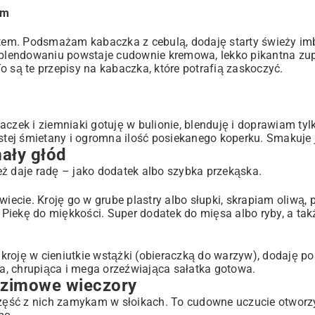
ym
hitem. Podsmażam kabaczka z cebulą, dodaję starty świeży im
blendowaniu powstaje cudownie kremowa, lekko pikantna zup
o są te przepisy na kabaczka, które potrafią zaskoczyć.
czek i ziemniaki gotuję w bulionie, blenduję i doprawiam tylk
ęstej śmietany i ogromna ilość posiekanego koperku. Smakuje 
ały głód
eż daje radę – jako dodatek albo szybka przekąska.
wiecie. Kroję go w grube plastry albo słupki, skrapiam oliwą,
Piekę do miękkości. Super dodatek do mięsa albo ryby, a tak
kroję w cieniutkie wstążki (obieraczką do warzyw), dodaję p
ta, chrupiąca i mega orzeźwiająca sałatka gotowa.
a zimowe wieczory
ęść z nich zamykam w słoikach. To cudowne uczucie otworzyć