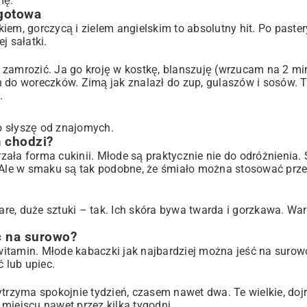
mę.
 gotowa
iem, gorczycą i zielem angielskim to absolutny hit. Po paste
j sałatki.
 zamrozić. Ja go kroję w kostkę, blanszuję (wrzucam na 2 mi
 do woreczków. Zimą jak znalazł do zup, gulaszów i sosów. T
.
o słyszę od znajomych.
m chodzi?
rzała forma cukinii. Młode są praktycznie nie do odróżnienia. 
. Ale w smaku są tak podobne, że śmiało można stosować prze
tare, duże sztuki – tak. Ich skóra bywa twarda i gorzkawa. Wa
ć na surowo?
 witamin. Młode kabaczki jak najbardziej można jeść na surow
 lub upiec.
rzyma spokojnie tydzień, czasem nawet dwa. Te wielkie, doj
iejscu nawet przez kilka tygodni.