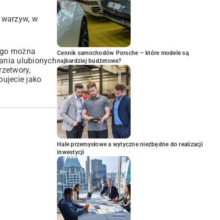
h warzyw, w
rego można
Cennik samochodów Porsche – które modele są
ania ulubionych
najbardziej budżetowe?
rzetwory,
bujecie jako
Hale przemysłowe a wytyczne niezbędne do realizacji
inwestycji