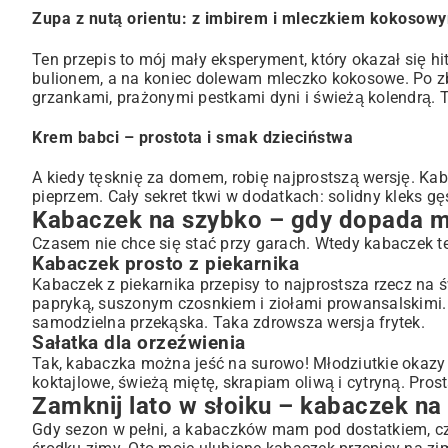
Zupa z nutą orientu: z imbirem i mleczkiem kokosow
Ten przepis to mój mały eksperyment, który okazał się 
bulionem, a na koniec dolewam mleczko kokosowe. Po z
grzankami, prażonymi pestkami dyni i świeżą kolendrą. T
Krem babci – prostota i smak dzieciństwa
A kiedy tęsknię za domem, robię najprostszą wersję. Kaba
pieprzem. Cały sekret tkwi w dodatkach: solidny kleks g
Kabaczek na szybko – gdy dopada m
Czasem nie chce się stać przy garach. Wtedy kabaczek t
Kabaczek prosto z piekarnika
Kabaczek z piekarnika przepisy to najprostsza rzecz na ś
papryką, suszonym czosnkiem i ziołami prowansalskimi. 
samodzielna przekąska. Taka zdrowsza wersja frytek.
Sałatka dla orzeźwienia
Tak, kabaczka można jeść na surowo! Młodziutkie okazy 
koktajlowe, świeżą miętę, skrapiam oliwą i cytryną. Pros
Zamknij lato w słoiku – kabaczek n
Gdy sezon w pełni, a kabaczków mam pod dostatkiem, cz