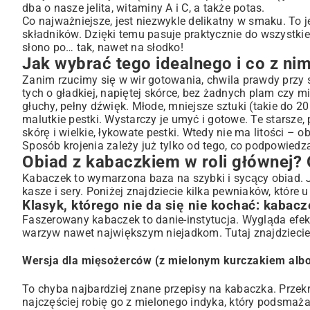
Klasyk, którego nie da się nie kochać: kabaczek faszerowany
dba o nasze jelita, witaminy A i C, a także potas.
Gdy za oknem plucha – zapiekanka z kabaczka na ratunek
Co najważniejsze, jest niezwykle delikatny w smaku. To 
Chrupiące placki z kabaczka, czyli moja odpowiedź na te zie
składników. Dzięki temu pasuje praktycznie do wszystkie
słono po… tak, nawet na słodko!
Aksamitna zupa krem, która otuli cię w chłodny dzień
Jak wybrać tego idealnego i co z nim
Kabaczek na szybko – gdy dopada mały głód
Zanim rzucimy się w wir gotowania, chwila prawdy przy
Kabaczek prosto z piekarnika
tych o gładkiej, napiętej skórce, bez żadnych plam czy 
Sałatka dla orzeźwienia
głuchy, pełny dźwięk. Młode, mniejsze sztuki (takie do 20 
Zamknij lato w słoiku – kabaczek na zimowe wieczory
malutkie pestki. Wystarczy je umyć i gotowe. Te starsze,
Marynowany kabaczek, czyli zimowa sałatka gotowa
skórę i wielkie, łykowate pestki. Wtedy nie ma litości – 
Sposób krojenia zależy już tylko od tego, co podpowied
Mrożenie to też sposób
Obiad z kabaczkiem w roli głównej? 
Wasze pytania o kabaczka
Kabaczek to wymarzona baza na szybki i sycący obiad. 
Kabaczek czy cukinia – o co w tym wszystkim chodzi?
kasze i sery. Poniżej znajdziecie kilka pewniaków, które
Obierać czy nie obierać? Oto jest pytanie.
Klasyk, którego nie da się nie kochać: kabac
Czy kabaczek jest zdrowy i można go chrupać na surowo?
Faszerowany kabaczek to danie-instytucja. Wygląda efek
Jak długo można go trzymać w lodówce?
warzyw nawet największym niejadkom. Tutaj znajdziecie
Czy jest dobry dla maluchów?
Podsumowując: Nie bójcie się kabaczka!
Wersja dla mięsożerców (z mielonym kurczakiem albo
To chyba najbardziej znane przepisy na kabaczka. Przek
najczęściej robię go z mielonego indyka, który podsma