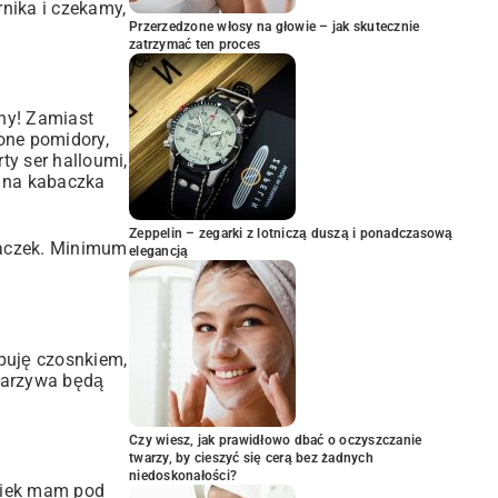
nika i czekamy,
Przerzedzone włosy na głowie – jak skutecznie
zatrzymać ten proces
ny! Zamiast
one pomidory,
ty ser halloumi,
 na kabaczka
Zeppelin – zegarki z lotniczą duszą i ponadczasową
abaczek. Minimum
elegancją
ypuję czosnkiem,
 warzywa będą
Czy wiesz, jak prawidłowo dbać o oczyszczanie
twarzy, by cieszyć się cerą bez żadnych
niedoskonałości?
lwiek mam pod