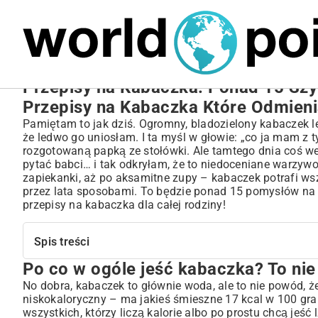
MARIUSZ ŁAMAGA
24.09.2025
NIERUCHOMOŚCI
Przepisy na Kabaczka: Ponad 15 Sz
Przepisy na Kabaczka Które Odmien
Pamiętam to jak dziś. Ogromny, bladozielony kabaczek leż
że ledwo go uniosłam. I ta myśl w głowie: „co ja mam z 
rozgotowaną papką ze stołówki. Ale tamtego dnia coś 
pytać babci… i tak odkryłam, że to niedoceniane warzyw
zapiekanki, aż po aksamitne zupy – kabaczek potrafi w
przez lata sposobami. To będzie ponad 15 pomysłów na t
przepisy na kabaczka dla całej rodziny!
Spis treści
Po co w ogóle jeść kabaczka? To nie 
Po co w ogóle jeść kabaczka? To nie jest tylko woda!
Jak wybrać tego idealnego i co z nim zrobić na start?
No dobra, kabaczek to głównie woda, ale to nie powód, żeb
niskokaloryczny – ma jakieś śmieszne 17 kcal w 100 gra
Obiad z kabaczkiem w roli głównej? Oczywiście!
wszystkich, którzy liczą kalorie albo po prostu chcą jeść 