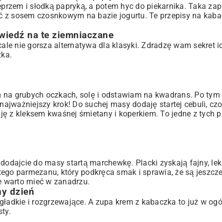
ieprzem i słodką papryką, a potem hyc do piekarnika. Taka
zap
ć z sosem czosnkowym na bazie jogurtu. Te przepisy na kaba
owiedź na te ziemniaczane
cale nie gorsza alternatywa dla klasyki. Zdradzę wam sekret i
zka.
m na grubych oczkach, solę i odstawiam na kwadrans. Po tym
najważniejszy krok! Do suchej masy dodaję startej cebuli, czos
ę z kleksem kwaśnej śmietany i koperkiem. To jedne z tych p
dodajcie do masy startą marchewkę. Placki zyskają fajny, lek
ego parmezanu, który podkręca smak i sprawia, że są jeszcze
re warto mieć w zanadrzu.
ny dzień
gładkie i rozgrzewające. A zupa krem z kabaczka to już w ogó
ty.