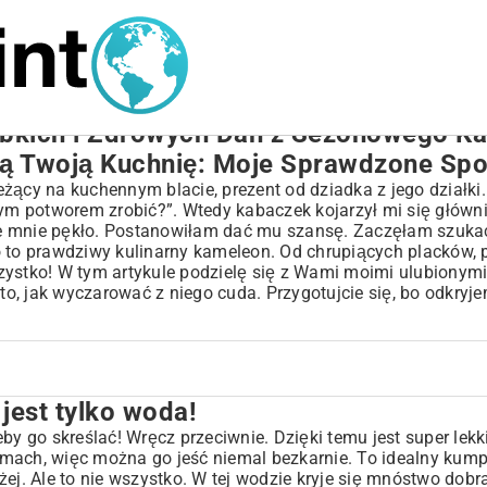
ybkich i Zdrowych Dań z Sezonowego K
ią Twoją Kuchnię: Moje Sprawdzone Sp
ący na kuchennym blacie, prezent od dziadka z jego działki. B
tym potworem zrobić?”. Wtedy kabaczek kojarzył mi się główni
we mnie pękło. Postanowiłam dać mu szansę. Zaczęłam szuka
o to prawdziwy kulinarny kameleon. Od chrupiących placków, 
szystko! W tym artykule podzielę się z Wami moimi ulubionym
o, jak wyczarować z niego cuda. Przygotujcie się, bo odkryj
jest tylko woda!
y go skreślać! Wręcz przeciwnie. Dzięki temu jest super lekki
mach, więc można go jeść niemal bezkarnie. To idealny kump
lżej. Ale to nie wszystko. W tej wodzie kryje się mnóstwo dobra