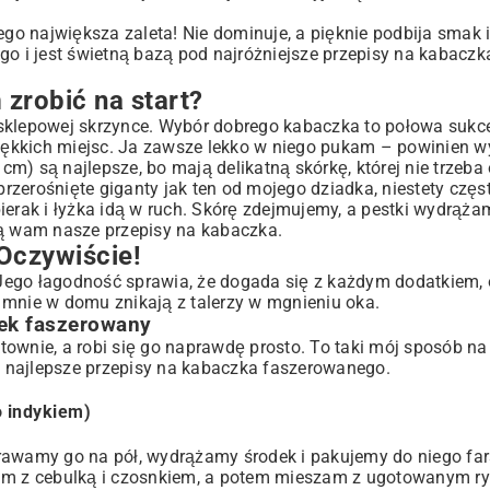
jego największa zaleta! Nie dominuje, a pięknie podbija smak 
mniaczane
go i jest świetną bazą pod najróżniejsze przepisy na kabaczka
 zrobić na start?
 sklepowej skrzynce. Wybór dobrego kabaczka to połowa sukce
miękkich miejsc. Ja zawsze lekko w niego pukam – powinien w
cm) są najlepsze, bo mają delikatną skórkę, której nie trzeba o
 przerośnięte giganty jak ten od mojego dziadka, niestety czę
obierak i łyżka idą w ruch. Skórę zdejmujemy, a pestki wydrąża
zą wam nasze przepisy na kabaczka.
Oczywiście!
Jego łagodność sprawia, że dogada się z każdym dodatkiem,
 u mnie w domu znikają z talerzy w mgnieniu oka.
zek faszerowany
townie, a robi się go naprawdę prosto. To taki mój sposób n
 najlepsze przepisy na kabaczka faszerowanego.
 indykiem)
rawamy go na pół, wydrążamy środek i pakujemy do niego far
żam z cebulką i czosnkiem, a potem mieszam z ugotowanym ry