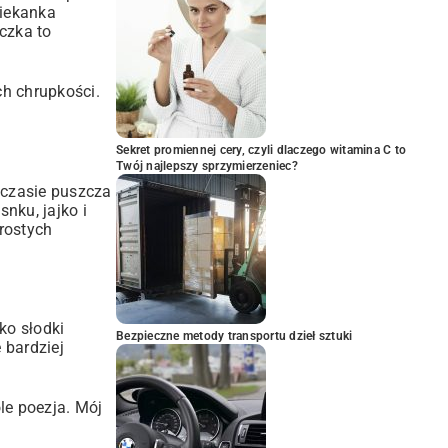
iekanka
czka to
ch chrupkości.
Sekret promiennej cery, czyli dlaczego witamina C to
Twój najlepszy sprzymierzeniec?
 czasie puszcza
nku, jajko i
rostych
ko słodki
Bezpieczne metody transportu dzieł sztuki
 bardziej
le poezja. Mój