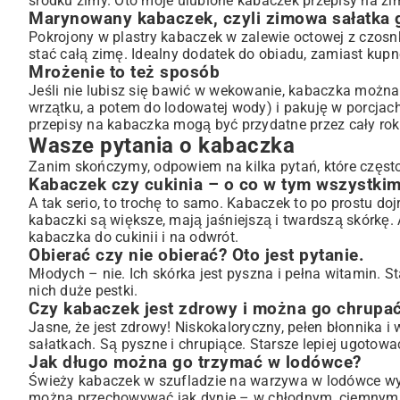
środku zimy. Oto moje ulubione kabaczek przepisy na zi
Marynowany kabaczek, czyli zimowa sałatka
Pokrojony w plastry kabaczek w zalewie octowej z czosnk
stać całą zimę. Idealny dodatek do obiadu, zamiast kupne
Mrożenie to też sposób
Jeśli nie lubisz się bawić w wekowanie, kabaczka można
wrzątku, a potem do lodowatej wody) i pakuję w porcjach
przepisy na kabaczka mogą być przydatne przez cały rok
Wasze pytania o kabaczka
Zanim skończymy, odpowiem na kilka pytań, które częst
Kabaczek czy cukinia – o co w tym wszystki
A tak serio, to trochę to samo. Kabaczek to po prostu doj
kabaczki są większe, mają jaśniejszą i twardszą skórkę
kabaczka do cukinii i na odwrót.
Obierać czy nie obierać? Oto jest pytanie.
Młodych – nie. Ich skórka jest pyszna i pełna witamin. S
nich duże pestki.
Czy kabaczek jest zdrowy i można go chrupa
Jasne, że jest zdrowy! Niskokaloryczny, pełen błonnika i
sałatkach. Są pyszne i chrupiące. Starsze lepiej ugotować
Jak długo można go trzymać w lodówce?
Świeży kabaczek w szufladzie na warzywa w lodówce wyt
można przechowywać jak dynie – w chłodnym, ciemnym m