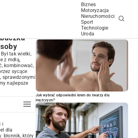
Biznes
Motoryzacja
Nieruchomości
Sport
Technologie
POPULARNE ARTYKUŁY
Uroda
abaczka
osoby
ył tak wielki,
e z mdłą,
ć, kombinować,
przez sycące
i, sprawdzonymi
emy najlepsze
Jak wybrać odpowiedni krem do twarzy dla
mężczyzn?
 i
el dla
: błonnik, który