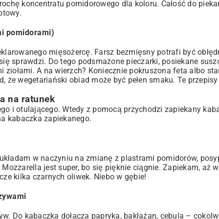
trochę koncentratu pomidorowego dla koloru. Całość do piekar
otowy.
mi pomidorami)
deklarowanego mięsożercę. Farsz bezmięsny potrafi być obłęd
ż się sprawdzi. Do tego podsmażone pieczarki, posiekane susz
ziołami. A na wierzch? Koniecznie pokruszona feta albo star
d, że
wegetariański obiad
może być pełen smaku. Te przepisy
a na ratunek
ostego i otulającego. Wtedy z pomocą przychodzi zapiekany k
na kabaczka zapiekanego.
ry, układam w naczyniu na zmianę z plastrami pomidorów, pos
 Mozzarella jest super, bo się pięknie ciągnie. Zapiekam, aż
cze kilka czarnych oliwek. Niebo w gębie!
rzywami
rzyw. Do kabaczka dołącza papryka, bakłażan, cebula – coko