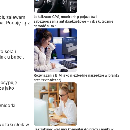
bir, zalewam
Lokalizator GPS, monitoring pojazdów i
zabezpieczenia antykradzieżowe – jak skutecznie
a. Podaję ją z
chronić auto?
o solą i
jak u babci.
Rozwiązania BIM jako niezbędne narzędzie w branży
architektonicznej
 posypuję
że jako
omidorki
 taki słoik w
Jak zakupić wydajny komputer do pracy i nauki w