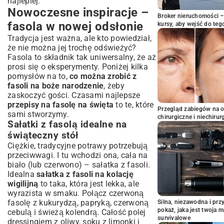
najlepiej.
Nowoczesne inspiracje –
Broker nieruchomości – 
fasola w nowej odsłonie
kursy, aby wejść do teg
Tradycja jest ważna, ale kto powiedział,
że nie można jej trochę odświeżyć?
Fasola to składnik tak uniwersalny, że aż
prosi się o eksperymenty. Poniżej kilka
pomysłów na to,
co można zrobić z
fasoli na boże narodzenie
, żeby
zaskoczyć gości. Czasami najlepsze
przepisy na fasolę na święta
to te, które
Przegląd zabiegów na 
sami stworzymy.
chirurgiczne i niechirur
Sałatki z fasolą idealne na
świąteczny stół
Ciężkie, tradycyjne potrawy potrzebują
przeciwwagi. I tu wchodzi ona, cała na
biało (lub czerwono) – sałatka z fasoli.
Idealna
sałatka z fasoli na kolację
wigilijną
to taka, która jest lekka, ale
wyrazista w smaku. Połącz czerwoną
fasolę z kukurydzą, papryką, czerwoną
Silna, niezawodna i pr
pokaż, jaka jest twoja 
cebulą i świeżą kolendrą. Całość polej
survivalowe
dressingiem z oliwy, soku z limonki i