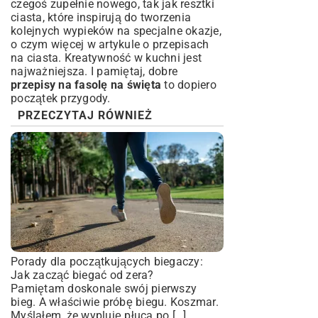
czegoś zupełnie nowego, tak jak resztki
ciasta, które inspirują do tworzenia
kolejnych wypieków na specjalne okazje,
o czym więcej w artykule o
przepisach
na ciasta
. Kreatywność w kuchni jest
najważniejsza. I pamiętaj, dobre
przepisy na fasolę na święta
to dopiero
początek przygody.
PRZECZYTAJ RÓWNIEŻ
Porady dla początkujących biegaczy:
Jak zacząć biegać od zera?
Pamiętam doskonale swój pierwszy
bieg. A właściwie próbę biegu. Koszmar.
Myślałem, że wypluję płuca po […]