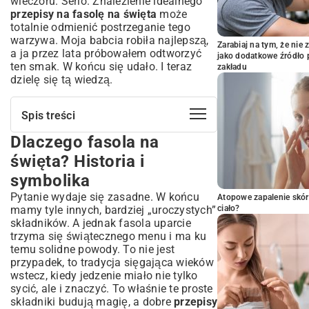
wieczoru. Serio. Znalezienie idealnego
przepisy na fasolę na święta
może
totalnie odmienić postrzeganie tego
warzywa. Moja babcia robiła najlepszą,
Zarabiaj na tym, że ni
a ja przez lata próbowałem odtworzyć
jako dodatkowe źródło 
ten smak. W końcu się udało. I teraz
zakładu
dzielę się tą wiedzą.
Spis treści
Dlaczego fasola na
Dlaczego fasola na święta? Historia i
symbolika
święta? Historia i
Tradycyjne znaczenie fasoli w kuchni
symbolika
świątecznej
Pytanie wydaje się zasadne. W końcu
Regionalne wariacje potraw z fasoli
Atopowe zapalenie skór
mamy tyle innych, bardziej „uroczystych”
ciało?
Klasyczne przepisy na fasolę, które
składników. A jednak fasola uparcie
musisz znać
trzyma się świątecznego menu i ma ku
Wigilijna fasola z suszonymi śliwkami –
temu solidne powody. To nie jest
krok po kroku
przypadek, to tradycja sięgająca wieków
Fasola po bretońsku w świątecznym
wstecz, kiedy jedzenie miało nie tylko
wydaniu
sycić, ale i znaczyć. To właśnie te proste
Aromatyczna zupa fasolowa na
składniki budują magię, a dobre
przepisy