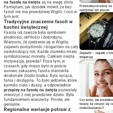
świąteczny obiad
na fasolę na święta
są na wagę złota.
Nowoczesne inspiracje – fasola w nowej
Przerzedzone włosy na 
Pamiętam, jak dziadek mówił, że bez
zatrzymać ten proces
odsłonie
fasoli nie ma prawdziwej Wigilii. I coś w
tym jest.
Sałatki z fasolą idealne na świąteczny stół
Tradycyjne znaczenie fasoli w
Wegańskie i wegetariańskie dania z fasoli
kuchni świątecznej
Kreatywne przystawki z fasoli
Fasola od zawsze była symbolem
Jak wybrać i przygotować fasolę do
płodności, obfitości i dobrobytu.
świątecznych potraw?
Wierzono, że zjedzenie jej w Wigilię
Rodzaje fasoli idealne na święta
zapewni pomyślność i bogactwo na cały
nadchodzący rok. Każde ziarenko miało
Sekrety prawidłowego namaczania i
Zeppelin – zegarki z l
gotowania
symbolizować monetę. Całkiem niezła
elegancją
motywacja, prawda? Poza tym, w
Przyprawy, które podkreślą smak fasoli
czasach, gdy mięso było w poście
Fasola na święta – porady i triki
surowo zakazane, fasola stanowiła
kulinarne
doskonałe źródło białka. Była sycąca,
Jak uniknąć wzdęć po spożyciu fasoli?
tania i dostępna. To było jedzenie, które
Przechowywanie gotowych potraw z fasoli
karmiło ciało i duszę, a odpowiednie
przepisy na fasolę na święta
pozwalały
Pomysły na wykorzystanie resztek po
świętach
stworzyć z niej prawdziwe dzieło. Była
fundamentem wieczerzy. Proste, ale
Czy wiesz, jak prawidł
genialne.
twarzy, by cieszyć się 
niedoskonałości?
Regionalne wariacje potraw z