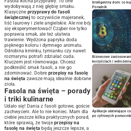
Fasola kocha przyprawy. To one
Inteligentny dom: co k
wydobywają z niej głębię smaku.
Poradnik
Klasyczne
przyprawy do fasoli
świątecznej
to oczywiście majeranek,
liść laurowy i ziele angielskie. Ale nie bój
się eksperymentować! Cząber nie tylko
poprawia smak, ale też ułatwia
trawienie. Wędzona papryka doda
pięknego koloru i dymnego aromatu.
Odrobina kminku, tymianku czy nawet
rozmarynu potrafi zdziałać cuda.
Biznesowe zastosowani
Kluczem jest równowaga. Chcesz
korzyściach i wdrożeni
podkreślić smak fasoli, a nie go
zdominować. Dobre
przepisy na fasolę
na święta
zawsze mają idealnie dobrane
zioła.
Fasola na święta – porady
i triki kulinarne
Udało się! Dania z fasoli gotowe, goście
zachwyceni. Ale to nie koniec. Mam dla
Aplikacje ułatwiające c
po cyfrowych pomocni
ciebie jeszcze kilka praktycznych porad,
które sprawią, że twoje
przepisy na
fasolę na święta
będą jeszcze lepsze, a