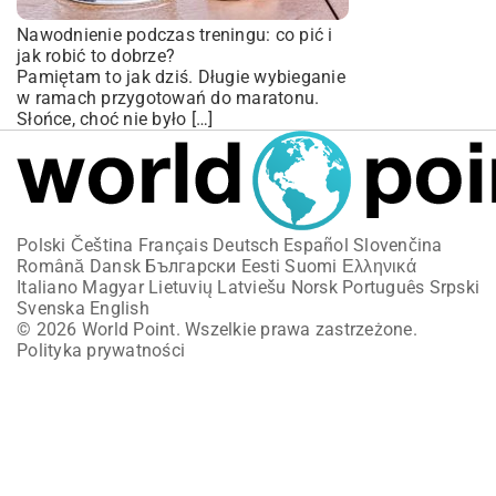
Nawodnienie podczas treningu: co pić i
jak robić to dobrze?
Pamiętam to jak dziś. Długie wybieganie
w ramach przygotowań do maratonu.
Słońce, choć nie było […]
Polski
Čeština
Français
Deutsch
Español
Slovenčina
Română
Dansk
Български
Eesti
Suomi
Ελληνικά
Italiano
Magyar
Lietuvių
Latviešu
Norsk
Português
Srpski
Svenska
English
© 2026 World Point. Wszelkie prawa zastrzeżone.
Polityka prywatności