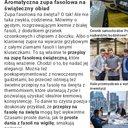
Aromatyczna zupa fasolowa na
świąteczny obiad
Zupa fasolowa na święta? O tak! Ale nie
taka zwykła, codzienna. Mówimy o
gęstym, rozgrzewającym kremie z białej
fasoli, z dodatkiem grzanek
Cennik samochodów Por
czosnkowych i chipsem z boczku. Albo o
najbardziej budżetowe?
klarownej zupie na wywarze grzybowym
z całymi ziarnami fasoli i lanymi
kluseczkami. To są właśnie te
przepisy
na zupę fasolową świąteczną
, które
robią wrażenie. Chodzi o to, by nadać jej
elegancji. Można też
poeksperymentować z nowoczesnymi
gadżetami, bo przecież istnieją też
Hale przemysłowe a wyt
świetne
przepisy na fasolę na święta z
inwestycji
thermomixem
, które ułatwiają życie i
pozwalają uzyskać idealnie kremową
konsystencję. To danie to czysta poezja i
doskonały przykład, że
przepisy na
fasolę na święta
mogą być wykwintne.
Czasami proste dania, jak te
proste
dania z fasoli na wigilię
, smakują