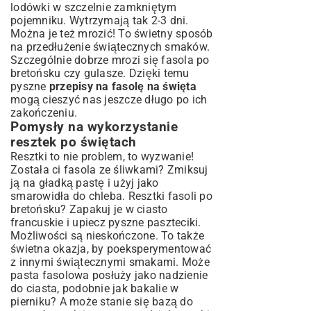
lodówki w szczelnie zamkniętym
pojemniku. Wytrzymają tak 2-3 dni.
Można je też mrozić! To świetny sposób
na przedłużenie świątecznych smaków.
Szczególnie dobrze mrozi się fasola po
bretońsku czy gulasze. Dzięki temu
pyszne
przepisy na fasolę na święta
mogą cieszyć nas jeszcze długo po ich
zakończeniu.
Pomysły na wykorzystanie
resztek po świętach
Resztki to nie problem, to wyzwanie!
Została ci fasola ze śliwkami? Zmiksuj
ją na gładką pastę i użyj jako
smarowidła do chleba. Resztki fasoli po
bretońsku? Zapakuj je w ciasto
francuskie i upiecz pyszne paszteciki.
Możliwości są nieskończone. To także
świetna okazja, by poeksperymentować
z innymi świątecznymi smakami. Może
pasta fasolowa posłuży jako nadzienie
do ciasta, podobnie jak bakalie w
pierniku
? A może stanie się bazą do