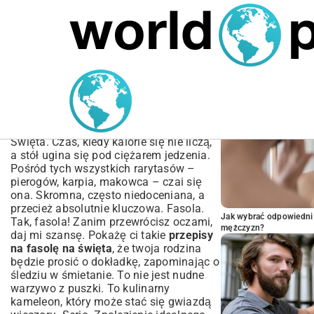
MARIUSZ ŁAMAGA
04.10.2025
SPORT
POPULARNE A
Przepisy na fasolę na
święta – Tradycyjne i
nowoczesne dania
Święta. Czas, kiedy kalorie się nie liczą,
a stół ugina się pod ciężarem jedzenia.
Pośród tych wszystkich rarytasów –
pierogów, karpia, makowca – czai się
ona. Skromna, często niedoceniana, a
przecież absolutnie kluczowa. Fasola.
Jak wybrać odpowiedni 
Tak, fasola! Zanim przewrócisz oczami,
mężczyzn?
daj mi szansę. Pokażę ci takie
przepisy
na fasolę na święta
, że twoja rodzina
będzie prosić o dokładkę, zapominając o
śledziu w śmietanie. To nie jest nudne
warzywo z puszki. To kulinarny
kameleon, który może stać się gwiazdą