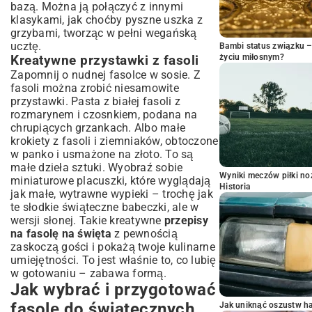
bazą. Można ją połączyć z innymi
klasykami, jak choćby pyszne
uszka z
grzybami
, tworząc w pełni wegańską
ucztę.
Bambi status związku 
życiu miłosnym?
Kreatywne przystawki z fasoli
Zapomnij o nudnej fasolce w sosie. Z
fasoli można zrobić niesamowite
przystawki. Pasta z białej fasoli z
rozmarynem i czosnkiem, podana na
chrupiących grzankach. Albo małe
krokiety z fasoli i ziemniaków, obtoczone
w panko i usmażone na złoto. To są
małe dzieła sztuki. Wyobraź sobie
Wyniki meczów piłki noż
miniaturowe placuszki, które wyglądają
Historia
jak małe, wytrawne wypieki – trochę jak
te słodkie
świąteczne babeczki
, ale w
wersji słonej. Takie kreatywne
przepisy
na fasolę na święta
z pewnością
zaskoczą gości i pokażą twoje kulinarne
umiejętności. To jest właśnie to, co lubię
w gotowaniu – zabawa formą.
Jak wybrać i przygotować
fasolę do świątecznych
Jak uniknąć oszustw h