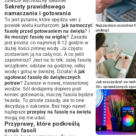
zawsze wychodziły idealnie.
Sekrety prawidłowego
namaczania i gotowania
To jest pytanie, które spędza sen z
powiek wielu kucharzom:
jak namoczyć
Najczęstsze oszustwa f
fasolę przed gotowaniem na święta
? I
uniknąć
ile moczyć fasolę na wigilię
? Zasada
jest prosta: co najmniej 8-12 godzin w
dużej ilości zimnej wody. Ja często
zostawiam ją na całą noc. A co jeśli
zapomnisz? Jest na to trik: zalej fasolę
wrzątkiem, odstaw na godzinę, odlej
wodę i gotuj w świeżej. Działa! A
jak
ugotować fasolę do świątecznych
Jak oszczędzać na rac
potraw
? Zawsze w nowej, nieosolonej
30+ sprawdzonych sp
wodzie. Sól dodajemy dopiero pod
koniec gotowania, inaczej fasola będzie
twarda. To proste zasady, ale to one
decydują o sukcesie. Bez tego nawet
najlepsze
przepisy na fasolę na święta
mogą się nie udać.
Przyprawy, które podkreślą
smak fasoli