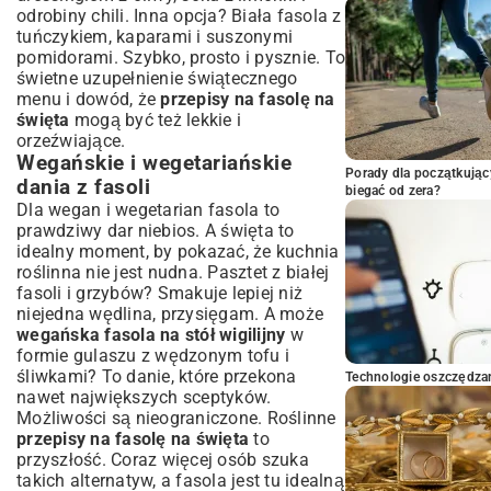
odrobiny chili. Inna opcja? Biała fasola z
tuńczykiem, kaparami i suszonymi
pomidorami. Szybko, prosto i pysznie. To
świetne uzupełnienie świątecznego
menu i dowód, że
przepisy na fasolę na
święta
mogą być też lekkie i
orzeźwiające.
Wegańskie i wegetariańskie
Porady dla początkując
dania z fasoli
biegać od zera?
Dla wegan i wegetarian fasola to
prawdziwy dar niebios. A święta to
idealny moment, by pokazać, że kuchnia
roślinna nie jest nudna. Pasztet z białej
fasoli i grzybów? Smakuje lepiej niż
niejedna wędlina, przysięgam. A może
wegańska fasola na stół wigilijny
w
formie gulaszu z wędzonym tofu i
śliwkami? To danie, które przekona
Technologie oszczędzan
nawet największych sceptyków.
Możliwości są nieograniczone. Roślinne
przepisy na fasolę na święta
to
przyszłość. Coraz więcej osób szuka
takich alternatyw, a fasola jest tu idealną