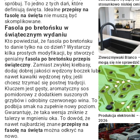
spróbuj. To jedno z tych dań, które
stosunkowo niskiej cen
definiują święta. Idealne
przepisy na
fasolę na święta
nie muszą być
skomplikowane.
Fasola po bretońsku w
świątecznym wydaniu
Kto powiedział, że fasola po bretońsku
to danie tylko na co dzień? Wystarczy
kilka prostych modyfikacji, by stworzyć
Zlewozmywaki Blanco – 
genialny
fasola po bretońsku przepis
mogą się nie sprawdzić
świąteczny
. Zamiast zwykłej kiełbasy,
dodaj dobrej jakości wędzony boczek lub
nawet kawałki wędzonej ryby, jeśli
chcesz trzymać się postnej tradycji.
Kluczem jest gęsty, aromatyczny sos
pomidorowy z dodatkiem suszonych
grzybów i odrobiny czerwonego wina. To
podbija smak na zupełnie nowy poziom.
Gwarantuję, że taka wersja zniknie z
Produkcja elektroniki – 
talerzy w mgnieniu oka. To dowód, że
2026
nawet najbardziej znane
przepisy na
fasolę na święta
można odkryć na
nowo.