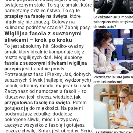
świątecznym stole. To są te smaki, które
pamiętamy z dzieciństwa. To są te
przepisy na fasolę na święta
, które
Lokalizator GPS, monito
nigdy się nie znudzą. Gotowy na
zabezpieczenia antykra
kulinarną podróż w czasie? Zapnij pasy.
chronić auto?
Wigilijna fasola z suszonymi
śliwkami – krok po kroku
To jest absolutny hit. Słodko-kwaśny
smak, który idealnie komponuje się z
resztą wigilijnych dań. Mój ulubiony
fasola z suszonymi śliwkami wigilijna
przepis
jest banalnie prosty.
Potrzebujesz fasoli Piękny Jaś, dobrych
Rozwiązania BIM jako n
suszonych śliwek (najlepiej wędzonych),
architektonicznej
cebuli, odrobiny miodu, majeranku i soli.
Zaczynasz od namoczenia fasoli – to
kluczowe, jeśli chcesz wiedzieć,
jak
przygotować fasolę na święta
. Potem
gotujesz ją do miękkości. Na patelni
podsmażasz cebulkę, dodajesz
pokrojone śliwki, miód i przyprawy.
Łączysz wszystko z fasolą i gotujesz
jeszcze chwilę. Smak jest obłędny. Serio,
Jak zakupić wydajny ko