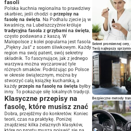
fasoli
Polska kuchnia regionalna to prawdziwy
skarbiec, jeśli chodzi o
przepisy na
fasolę na święta
. Na Podhalu zjecie ją w
kwaśnicy, na Lubelszczyźnie króluje
tradycyjna fasola z grzybami na święta
,
często podawana z kaszą. W
Małopolsce z kolei popularna jest fasola
Sekret promiennej cery,
„Piękny Jaś” z sosem śliwkowym. Każdy
Twój najlepszy sprzymi
region ma swój patent, swój sekretny
składnik. To fascynujące, jak z jednego
warzywa można wyczarować tyle
różnych smaków. Podróżując po Polsce
w okresie świątecznym, można by
stworzyć całą książkę kucharską, a
każdy
przepis na fasolę na święta
byłby
inny. To pokazuje siłę lokalnych tradycji.
Klasyczne przepisy na
Bezpieczne metody trans
fasolę, które musisz znać
Dobra, przejdźmy do konkretów. Koniec
teorii, czas na praktykę. Poniżej
znajdziesz kilka żelaznych klasyków,
które po prostu muszą pojawić się na