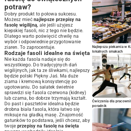
potraw?
Dobry produkt to połowa sukcesu.
Możesz mieć
najlepsze przepisy na
fasolę wigilijną
, ale jeśli użyjesz
kiepskiej fasoli, nic z tego nie będzie.
Dlatego warto poświęcić chwilę na
wybór i odpowiednie przygotowanie
ziaren. To zaprocentuje.
Najlepsza piekarnia w 
lokalnych smakach
Rodzaje fasoli idealne na święta
Nie każda fasola nadaje się do
wszystkiego. Do tradycyjnych dań
wigilijnych, jak ta ze śliwkami, najlepszy
będzie polski Piękny Jaś. Ma duże
ziarna i kremową konsystencję po
ugotowaniu. Do sałatek świetnie
sprawdzi się fasola czerwona (kidney)
lub czarna, bo dobrze trzymają kształt.
Ćwiczenia dla pracown
Do past i pasztetów idealna będzie
poradnik
drobna biała fasola, która łatwo się
miksuje na gładką masę. Znajomość
gatunków to podstawa, jeśli chcesz, aby
twoje
przepisy na fasolę na święta