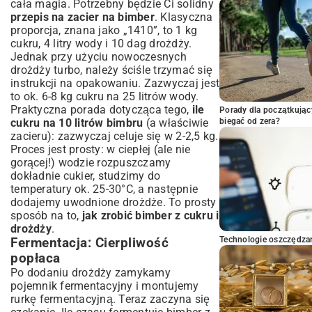
cała magia. Potrzebny będzie Ci solidny
przepis na zacier na bimber
. Klasyczna
proporcja, znana jako „1410”, to 1 kg
cukru, 4 litry wody i 10 dag drożdży.
Jednak przy użyciu nowoczesnych
drożdży turbo, należy ściśle trzymać się
instrukcji na opakowaniu. Zazwyczaj jest
to ok. 6-8 kg cukru na 25 litrów wody.
Praktyczna porada dotycząca tego,
ile
Porady dla początkując
cukru na 10 litrów bimbru
(a właściwie
biegać od zera?
zacieru): zazwyczaj celuje się w 2-2,5 kg.
Proces jest prosty: w ciepłej (ale nie
gorącej!) wodzie rozpuszczamy
dokładnie cukier, studzimy do
temperatury ok. 25-30°C, a następnie
dodajemy uwodnione drożdże. To prosty
sposób na to,
jak zrobić bimber z cukru i
drożdży
.
Technologie oszczędzan
Fermentacja: Cierpliwość
popłaca
Po dodaniu drożdży zamykamy
pojemnik fermentacyjny i montujemy
rurkę fermentacyjną. Teraz zaczyna się