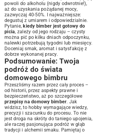
powoli do alkoholu (nigdy odwrotnie!),
aż do uzyskania pożądanej mocy,
zazwyczaj 40-50%. I najważniejsze:
degustuj z umiarem i odpowiedzialnie.
Pytanie,
kiedy bimber jest gotowy do
picia
, zależy od jego rodzaju – czysty
można pić po kilku dniach odpoczynku,
nalewki potrzebują tygodni lub miesięcy.
Doceniaj smak, aromat i satysfakcję z
dobrze wykonanej pracy.
Podsumowanie: Twoja
podróż do świata
domowego bimbru
Przeszliśmy razem przez cały proces –
od historii, przez aspekty prawne i
bezpieczeństwo, aż po szczegółowe
przepisy na domowy bimber
. Jak
widzisz, to hobby wymagające wiedzy,
precyzji i szacunku do procesu. To nie
jest droga na skróty do taniego upojenia,
ale raczej pasjonująca podróż w głąb
tradycji i alchemii smaku. Pamiętaj o