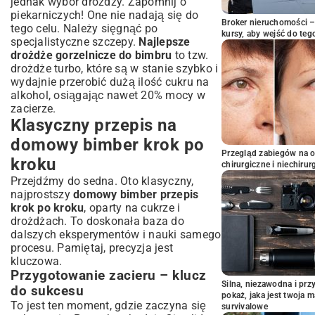
jednak wybór drożdży. Zapomnij o
piekarniczych! One nie nadają się do
Broker nieruchomości – 
tego celu. Należy sięgnąć po
kursy, aby wejść do teg
specjalistyczne szczepy.
Najlepsze
drożdże gorzelnicze do bimbru
to tzw.
drożdże turbo, które są w stanie szybko i
wydajnie przerobić dużą ilość cukru na
alkohol, osiągając nawet 20% mocy w
zacierze.
Klasyczny przepis na
domowy bimber krok po
Przegląd zabiegów na 
kroku
chirurgiczne i niechirur
Przejdźmy do sedna. Oto klasyczny,
najprostszy
domowy bimber przepis
krok po kroku
, oparty na cukrze i
drożdżach. To doskonała baza do
dalszych eksperymentów i nauki samego
procesu. Pamiętaj, precyzja jest
kluczowa.
Przygotowanie zacieru – klucz
Silna, niezawodna i pr
do sukcesu
pokaż, jaka jest twoja 
To jest ten moment, gdzie zaczyna się
survivalowe