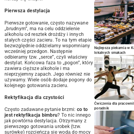
Pierwsza destylacja
Pierwsze gotowanie, często nazywane
„brudnym”, ma na celu oddzielenie
alkoholu od resztek drożdży i innych
stałych części zacieru. To na tym etapie
bezwzględnie oddzielamy wspomniany
Najlepsza piekarnia w 
wcześniej przedgon. Następnie
lokalnych smakach
odbieramy tzw. „serce”, czyli właściwy
destylat. Końcowa faza to „pogon”, który
zawiera cięższe alkohole i ma
nieprzyjemny zapach. Jego również nie
używamy. Wiele osób dodaje pogony do
kolejnego gotowania zacieru.
Rektyfikacja dla czystości
Ćwiczenia dla pracown
poradnik
Często zadawane pytanie brzmi:
co to
jest rektyfikacja bimbru
? To nic innego
jak powtórna destylacja. Otrzymany z
pierwszego gotowania urobek (tzw.
surówkę) rozcieńcza się wodą do mocy