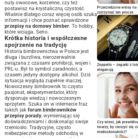
Podstawowe wyposażenie każdego
nuty owocowe, korzenne, czy też
bimbrownika
Przerzedzone włosy na 
postawisz na krystaliczną czystość.
zatrzymać ten proces
Wybór najlepszych drożdży i cukru
Właśnie dlatego coraz więcej osób szuka
informacji i chce poznać sprawdzone
Klasyczny przepis na domowy bimber
przepisy na domowy bimber
. To hobby,
krok po kroku
które wciąga. Serio.
Przygotowanie zacieru – klucz do sukcesu
Krótka historia i współczesne
Fermentacja: Cierpliwość popłaca
spojrzenie na tradycję
Destylacja: Sztuka oddzielania smaku
Historia bimbrownictwa w Polsce jest
Eksperymentowanie ze smakiem:
długa i burzliwa, nierozerwalnie
Przepisy na bimber smakowy
związana z czasami prohibicji, wojen i
Zeppelin – zegarki z l
PRL-u. Był to symbol zaradności, a
Bimber owocowy: Jak nadać mu
elegancją
czasem jedyny dostępny alkohol. Dziś
charakteru?
sytuacja wygląda zupełnie inaczej.
Ziołowe i korzenne akcenty w domowym
Nowoczesny bimbrownik to często
bimbru
pasjonat, eksperymentator, który
Najczęstsze błędy i sposoby na ich
dysponuje wiedzą i nowoczesnym
unikanie
sprzętem. Szuka on w internecie fraz
Problemy z fermentacją i ich rozwiązania
takich jak
forum bimbrowników
Poprawa jakości i smaku niedoskonałego
przepisy porady
, wymieniając się
bimbru
doświadczeniami i doskonaląc swoje
Czy wiesz, jak prawidł
Jak przechowywać i delektować się
rzemiosło. Tradycyjne, często
twarzy, by cieszyć się 
niedoskonałości?
domowym bimbrem?
niebezpieczne metody odchodzą w