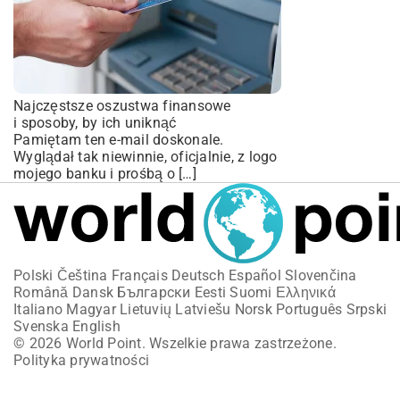
Najczęstsze oszustwa finansowe
i sposoby, by ich uniknąć
Pamiętam ten e-mail doskonale.
Wyglądał tak niewinnie, oficjalnie, z logo
mojego banku i prośbą o […]
Polski
Čeština
Français
Deutsch
Español
Slovenčina
Română
Dansk
Български
Eesti
Suomi
Ελληνικά
Italiano
Magyar
Lietuvių
Latviešu
Norsk
Português
Srpski
Svenska
English
© 2026 World Point. Wszelkie prawa zastrzeżone.
Polityka prywatności