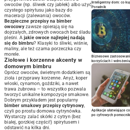
Inteligentny dom: co k
owoców (np. śliwek czy jabłek) albo użyć
Poradnik
czystego spirytusu jako bazy do
maceracji (zalewania) owoców.
Bezpieczne przepisy na bimber
owocowy
zawsze opierają się na
dojrzałych, zdrowych owocach bez śladu
pleśni. A
jakie owoce najlepiej nadają
się do bimbru
? Klasyki to śliwki, wiśnie,
maliny, ale też czarna porzeczka czy
morele.
Biznesowe zastosowani
Ziołowe i korzenne akcenty w
korzyściach i wdrożeni
domowym bimbru
Oprócz owoców, świetnym dodatkiem są
zioła i przyprawy korzenne. Anyż, koper
włoski, cynamon, goździki, a nawet
trawa żubrowa – to wszystko pozwala
tworzyć unikalne kompozycje smakowe.
Dobrym przykładem jest popularny
bimber smakowy przepisy cytrynowy
,
Aplikacje ułatwiające c
czyli po prostu domowa cytrynówka.
po cyfrowych pomocni
Wystarczy zalać skórki z cytryn (bez
białej, gorzkiej części!) spirytusem i
odstawić na kilka dni.