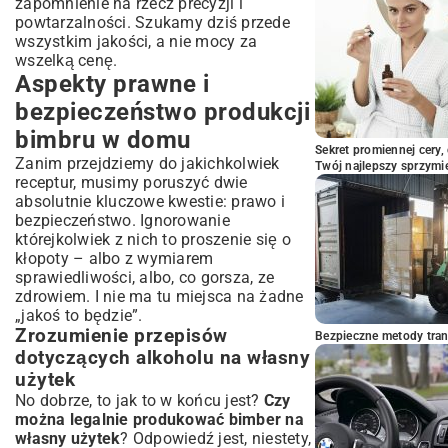
zapomnienie na rzecz precyzji i
Odpowiednie warunki przechowywania dla
powtarzalności. Szukamy dziś przede
zachowania smaku
wszystkim jakości, a nie mocy za
Degustacja i odpowiedzialne spożywanie
wszelką cenę.
Podsumowanie: Twoja podróż do świata
Aspekty prawne i
domowego bimbru
bezpieczeństwo produkcji
bimbru w domu
Sekret promiennej cery,
Zanim przejdziemy do jakichkolwiek
Twój najlepszy sprzymi
receptur, musimy poruszyć dwie
absolutnie kluczowe kwestie: prawo i
bezpieczeństwo. Ignorowanie
którejkolwiek z nich to proszenie się o
kłopoty – albo z wymiarem
sprawiedliwości, albo, co gorsza, ze
zdrowiem. I nie ma tu miejsca na żadne
„jakoś to będzie”.
Zrozumienie przepisów
Bezpieczne metody trans
dotyczących alkoholu na własny
użytek
No dobrze, to jak to w końcu jest?
Czy
można legalnie produkować bimber na
własny użytek
? Odpowiedź jest, niestety,