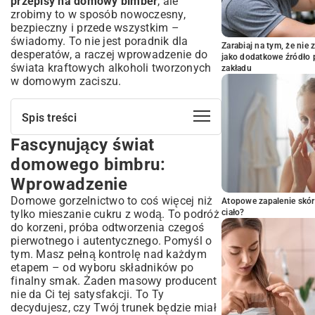
przepisy na domowy bimber
, ale
zrobimy to w sposób nowoczesny,
bezpieczny i przede wszystkim –
świadomy. To nie jest poradnik dla
Zarabiaj na tym, że ni
desperatów, a raczej wprowadzenie do
jako dodatkowe źródło 
świata kraftowych alkoholi tworzonych
zakładu
w domowym zaciszu.
Spis treści
Fascynujący świat
Fascynujący świat domowego bimbru:
Wprowadzenie
domowego bimbru:
Krótka historia i współczesne spojrzenie na
Wprowadzenie
tradycję
Domowe gorzelnictwo to coś więcej niż
Aspekty prawne i bezpieczeństwo
Atopowe zapalenie skór
tylko mieszanie cukru z wodą. To podróż
produkcji bimbru w domu
ciało?
do korzeni, próba odtworzenia czegoś
Zrozumienie przepisów dotyczących
pierwotnego i autentycznego. Pomyśl o
alkoholu na własny użytek
tym. Masz pełną kontrolę nad każdym
Bezpieczne praktyki destylacji: Czego
etapem – od wyboru składników po
unikać?
finalny smak. Żaden masowy producent
Niezbędne składniki i sprzęt do
nie da Ci tej satysfakcji. To Ty
stworzenia idealnego trunku
decydujesz, czy Twój trunek będzie miał