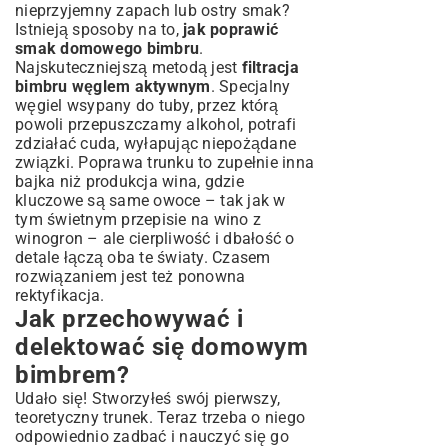
nieprzyjemny zapach lub ostry smak?
Istnieją sposoby na to,
jak poprawić
smak domowego bimbru
.
Najskuteczniejszą metodą jest
filtracja
bimbru węglem aktywnym
. Specjalny
węgiel wsypany do tuby, przez którą
powoli przepuszczamy alkohol, potrafi
zdziałać cuda, wyłapując niepożądane
związki. Poprawa trunku to zupełnie inna
bajka niż produkcja wina, gdzie
kluczowe są same owoce – tak jak w
tym świetnym
przepisie na wino z
winogron
– ale cierpliwość i dbałość o
detale łączą oba te światy. Czasem
rozwiązaniem jest też ponowna
rektyfikacja.
Jak przechowywać i
delektować się domowym
bimbrem?
Udało się! Stworzyłeś swój pierwszy,
teoretyczny trunek. Teraz trzeba o niego
odpowiednio zadbać i nauczyć się go