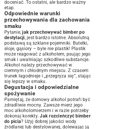
doceniać. To ostatni, ale bardzo ważny
etap.
Odpowiednie warunki
przechowywania dla zachowania
smaku
Pytanie,
jak przechowywać bimber po
destylacji
, jest bardzo istotne. Absolutną
podstawą są szklane pojemniki. Butelki,
słoje, gąsiory – byle nie plastik! Plastik
może reagować z alkoholem, psując jego
smak i uwalniając szkodliwe substancje.
Alkohol należy przechowywać w
ciemnym i chłodnym miejscu. Z czasem
trunek łagodnieje i „przegryza się”, stając
się lepszy w smaku.
Degustacja i odpowiedzialne
spożywanie
Pamiętaj, że domowy alkohol potrafi być
zdradliwie mocny. Zawsze mierz jego
moc alkoholomierzem i w razie potrzeby
dokonaj korekty.
Jak rozcieńczyć bimber
do picia
? Użyj dobrej jakości wody
źródlanej lub destylowanej, dolewając ją