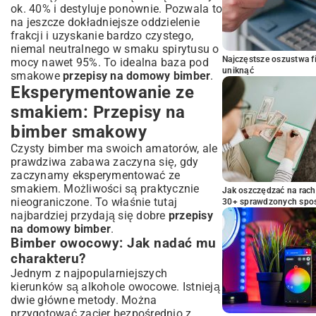
ok. 40% i destyluje ponownie. Pozwala to
na jeszcze dokładniejsze oddzielenie
frakcji i uzyskanie bardzo czystego,
niemal neutralnego w smaku spirytusu o
Najczęstsze oszustwa f
mocy nawet 95%. To idealna baza pod
uniknąć
smakowe
przepisy na domowy bimber
.
Eksperymentowanie ze
smakiem: Przepisy na
bimber smakowy
Czysty bimber ma swoich amatorów, ale
prawdziwa zabawa zaczyna się, gdy
zaczynamy eksperymentować ze
smakiem. Możliwości są praktycznie
Jak oszczędzać na rac
nieograniczone. To właśnie tutaj
30+ sprawdzonych sp
najbardziej przydają się dobre
przepisy
na domowy bimber
.
Bimber owocowy: Jak nadać mu
charakteru?
Jednym z najpopularniejszych
kierunków są alkohole owocowe. Istnieją
dwie główne metody. Można
przygotować zacier bezpośrednio z