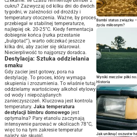
czekanie. Ile czasu fermentuje bimber z
cukru? Zazwyczaj od kilku dni do dwóch
tygodni, w zależności od drożdży i
temperatury otoczenia. Ważne, by proces
Bambi status związku 
przebiegał w stabilnej temperaturze,
życiu miłosnym?
najlepiej ok. 20-25°C. Kiedy fermentacja
dobiegnie końca (rurka przestanie
„bulgotać”), warto odczekać jeszcze
kilka dni, aby zacier się sklarował.
Niecierpliwość to najgorszy doradca.
Destylacja: Sztuka oddzielania
smaku
Gdy zacier jest gotowy, pora na
destylację. To proces, który wymaga
Wyniki meczów piłki noż
Historia
skupienia i zrozumienia. To właśnie tutaj
oddzielamy wartościowy alkohol etylowy
od wody i niepożądanych
zanieczyszczeń. Kluczowa jest kontrola
temperatury.
Jaka temperatura
destylacji bimbru domowego
jest
optymalna? Pary etanolu zaczynają
intensywnie parować w okolicach 78°C,
więc to na tym zakresie temperatur
Jak uniknąć oszustw h
należy się skupić.