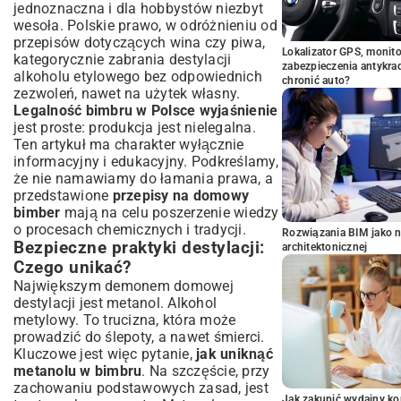
jednoznaczna i dla hobbystów niezbyt
wesoła. Polskie prawo, w odróżnieniu od
przepisów dotyczących wina czy piwa,
Lokalizator GPS, monito
kategorycznie zabrania destylacji
zabezpieczenia antykra
alkoholu etylowego bez odpowiednich
chronić auto?
zezwoleń, nawet na użytek własny.
Legalność bimbru w Polsce wyjaśnienie
jest proste: produkcja jest nielegalna.
Ten artykuł ma charakter wyłącznie
informacyjny i edukacyjny. Podkreślamy,
że nie namawiamy do łamania prawa, a
przedstawione
przepisy na domowy
bimber
mają na celu poszerzenie wiedzy
o procesach chemicznych i tradycji.
Rozwiązania BIM jako n
Bezpieczne praktyki destylacji:
architektonicznej
Czego unikać?
Największym demonem domowej
destylacji jest metanol. Alkohol
metylowy. To trucizna, która może
prowadzić do ślepoty, a nawet śmierci.
Kluczowe jest więc pytanie,
jak uniknąć
metanolu w bimbru
. Na szczęście, przy
zachowaniu podstawowych zasad, jest
Jak zakupić wydajny ko