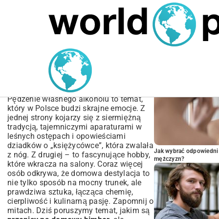
MARIUSZ ŁAMAGA
05.10.2025
BIZNES
POPULARNE A
Najlepsze Przepisy na
Domowy Bimber –
Kompletny Poradnik
Pędzenie własnego alkoholu to temat,
który w Polsce budzi skrajne emocje. Z
jednej strony kojarzy się z siermiężną
tradycją, tajemniczymi aparaturami w
leśnych ostępach i opowieściami
dziadków o „księżycówce”, która zwalała
Jak wybrać odpowiedni 
z nóg. Z drugiej – to fascynujące hobby,
mężczyzn?
które wkracza na salony. Coraz więcej
osób odkrywa, że domowa destylacja to
nie tylko sposób na mocny trunek, ale
prawdziwa sztuka, łącząca chemię,
cierpliwość i kulinarną pasję. Zapomnij o
mitach. Dziś poruszymy temat, jakim są