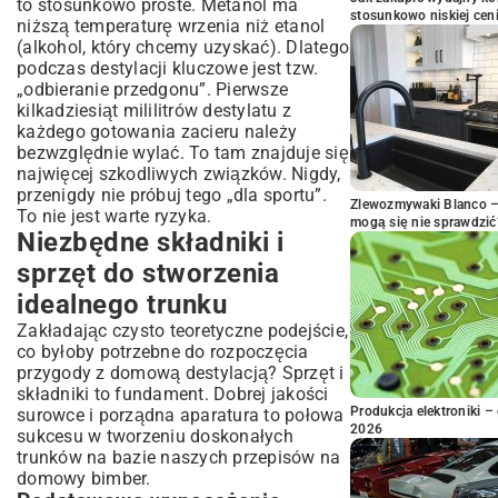
to stosunkowo proste. Metanol ma
stosunkowo niskiej cen
niższą temperaturę wrzenia niż etanol
(alkohol, który chcemy uzyskać). Dlatego
podczas destylacji kluczowe jest tzw.
„odbieranie przedgonu”. Pierwsze
kilkadziesiąt mililitrów destylatu z
każdego gotowania zacieru należy
bezwzględnie wylać. To tam znajduje się
najwięcej szkodliwych związków. Nigdy,
przenigdy nie próbuj tego „dla sportu”.
Zlewozmywaki Blanco – 
To nie jest warte ryzyka.
mogą się nie sprawdzić
Niezbędne składniki i
sprzęt do stworzenia
idealnego trunku
Zakładając czysto teoretyczne podejście,
co byłoby potrzebne do rozpoczęcia
przygody z domową destylacją? Sprzęt i
składniki to fundament. Dobrej jakości
Produkcja elektroniki – 
surowce i porządna aparatura to połowa
2026
sukcesu w tworzeniu doskonałych
trunków na bazie naszych przepisów na
domowy bimber.