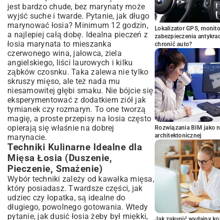
jest bardzo chude, bez marynaty może
wyjść suche i twarde. Pytanie, jak długo
marynować łosia? Minimum 12 godzin,
Lokalizator GPS, monito
a najlepiej całą dobę. Idealna pieczeń z
zabezpieczenia antykra
łosia marynata to mieszanka
chronić auto?
czerwonego wina, jałowca, ziela
angielskiego, liści laurowych i kilku
ząbków czosnku. Taka zalewa nie tylko
skruszy mięso, ale też nada mu
niesamowitej głębi smaku. Nie bójcie się
eksperymentować z dodatkiem ziół jak
tymianek czy rozmaryn. To one tworzą
magię, a proste przepisy na łosia często
opierają się właśnie na dobrej
Rozwiązania BIM jako n
architektonicznej
marynacie.
Techniki Kulinarne Idealne dla
Mięsa Łosia (Duszenie,
Pieczenie, Smażenie)
Wybór techniki zależy od kawałka mięsa,
który posiadasz. Twardsze części, jak
udziec czy łopatka, są idealne do
długiego, powolnego gotowania. Wtedy
pytanie, jak dusić łosia żeby był miękki,
Jak zakupić wydajny ko