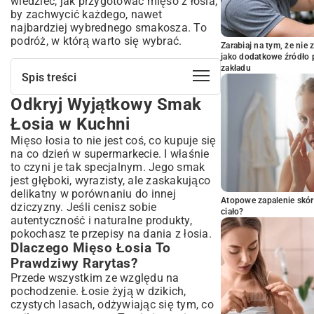
wiedzieć, jak przygotować mięso z łosia,
by zachwycić każdego, nawet
najbardziej wybrednego smakosza. To
podróż, w którą warto się wybrać.
Zarabiaj na tym, że ni
jako dodatkowe źródło 
zakładu
Spis treści
Odkryj Wyjątkowy Smak
Odkryj Wyjątkowy Smak Łosia w Kuchni
Dlaczego Mięso Łosia To Prawdziwy
Łosia w Kuchni
Rarytas?
Mięso łosia to nie jest coś, co kupuje się
Profil Smakowy i Wartości Odżywcze
na co dzień w supermarkecie. I właśnie
Mięsa Łosia
to czyni je tak specjalnym. Jego smak
Podstawy Przygotowania Mięsa Łosia
jest głęboki, wyrazisty, ale zaskakująco
Klucz do Soczystości: Jak Prawidłowo
delikatny w porównaniu do innej
Atopowe zapalenie skór
Marynować Łosia?
dziczyzny. Jeśli cenisz sobie
ciało?
autentyczność i naturalne produkty,
Techniki Kulinarne Idealne dla Mięsa Łosia
(Duszenie, Pieczenie, Smażenie)
pokochasz te przepisy na dania z łosia.
Dlaczego Mięso Łosia To
Jak Uniknąć Najczęstszych Błędów w
Gotowaniu Łosia?
Prawdziwy Rarytas?
Klasyczne Przepisy na Dania z Łosia,
Przede wszystkim ze względu na
Które Pokochasz
pochodzenie. Łosie żyją w dzikich,
czystych lasach, odżywiając się tym, co
Przepis na Aromatyczny Gulasz z Łosia z