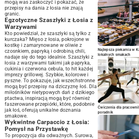
mogą was zaskoczyć i pokazać, że
przepisy na dania z łosia nie znają
granic.
Egzotyczne Szaszłyki z Łosia z
Warzywami
Kto powiedział, że szaszłyki są tylko z
kurczaka? Mięso z łosia, pokrojone w
kostkę i zamarynowane w oliwie z
Najlepsza piekarnia w 
czosnkiem, papryką i odrobiną chili,
lokalnych smakach
nadaje się do tego idealnie. Szaszłyki z
łosia z warzywami takimi jak papryka,
cukinia i czerwona cebula, to hit każdej
imprezy grillowej. Szybkie, kolorowe i
pyszne. To pokazuje, jak wszechstronne
mogą być przepisy na dziczyznę łoś. Dla
miłośników nietypowych dań z dzikiego
ptactwa, inspiracją mogą być również
faszerowane przepiórki
, które, podobnie
Ćwiczenia dla pracown
jak łoś, oferują unikalne doznania
poradnik
smakowe.
Wykwintne Carpaccio z Łosia:
Pomysł na Przystawkę
To propozycja dla odważnych. Surowa,