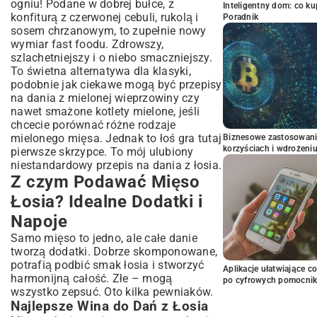
ogniu! Podane w dobrej bułce, z
Inteligentny dom: co k
konfiturą z czerwonej cebuli, rukolą i
Poradnik
sosem chrzanowym, to zupełnie nowy
wymiar fast foodu. Zdrowszy,
szlachetniejszy i o niebo smaczniejszy.
To świetna alternatywa dla klasyki,
podobnie jak ciekawe mogą być
przepisy
na dania z mielonej wieprzowiny
czy
nawet
smażone kotlety mielone
, jeśli
chcecie porównać różne rodzaje
mielonego mięsa. Jednak to łoś gra tutaj
Biznesowe zastosowani
korzyściach i wdrożeni
pierwsze skrzypce. To mój ulubiony
niestandardowy przepis na dania z łosia.
Z czym Podawać Mięso
Łosia? Idealne Dodatki i
Napoje
Samo mięso to jedno, ale całe danie
tworzą dodatki. Dobrze skomponowane,
potrafią podbić smak łosia i stworzyć
Aplikacje ułatwiające c
harmonijną całość. Złe – mogą
po cyfrowych pomocni
wszystko zepsuć. Oto kilka pewniaków.
Najlepsze Wina do Dań z Łosia