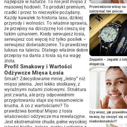
najlepsze w naturze. To nie jest mięso z
Leśnymi Grzybami
masowej hodowli. To produkt premium,
Przerzedzone włosy na 
Soczysta Pieczeń z Łosia: Idealna na
zatrzymać ten proces
rzadki i przez to niezwykle pożądany.
Specjalne Okazje
Każdy kawałek to historia lasu, dzikiej
Szybkie i Smaczne Steki z Łosia: Poradnik
przyrody i wolności. To właśnie sprawia,
Krok po Kroku
że przepisy na dziczyznę łoś cieszą się
Kreatywne Inspiracje: Łoś w Nowej
takim uznaniem. Kiedy serwujesz łosia,
Odsłonie
serwujesz coś więcej niż tylko posiłek –
Egzotyczne Szaszłyki z Łosia z Warzywami
serwujesz doświadczenie. To prawdziwy
luksus na talerzu. Dlatego właśnie dobre
Wykwintne Carpaccio z Łosia: Pomysł na
Przystawkę
przepisy na dania z łosia są na wagę
Zeppelin – zegarki z l
złota.
Burger z Łosia: Zdrowa Alternatywa dla
elegancją
Profil Smakowy i Wartości
Tradycyjnych Bestsellerów
Odżywcze Mięsa Łosia
Z czym Podawać Mięso Łosia? Idealne
Dodatki i Napoje
Smak? Zdecydowanie mniej „leśny” niż
mięso jelenia. Jest lekko słodkawy, z
Najlepsze Wina do Dań z Łosia
wyraźnymi nutami ziołowymi. Struktura
Komponowanie Dodatków: Od Warzyw po
jest zwarta, ale przy odpowiednim
Kasze
przygotowaniu staje się niesamowicie
Podsumowanie: Opanuj Sztukę
krucha. A co z wartościami? To
Gotowania Łosia
prawdziwa bomba! Mięso z łosia
Czy wiesz, jak prawidł
właściwości odżywcze ma rewelacyjne.
twarzy, by cieszyć się 
Jest ekstremalnie chude, pełne wysokiej
niedoskonałości?