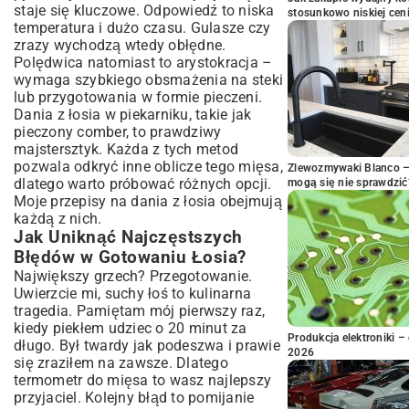
staje się kluczowe. Odpowiedź to niska
stosunkowo niskiej cen
temperatura i dużo czasu. Gulasze czy
zrazy wychodzą wtedy obłędne.
Polędwica natomiast to arystokracja –
wymaga szybkiego obsmażenia na steki
lub przygotowania w formie pieczeni.
Dania z łosia w piekarniku, takie jak
pieczony comber, to prawdziwy
majstersztyk. Każda z tych metod
pozwala odkryć inne oblicze tego mięsa,
Zlewozmywaki Blanco – 
dlatego warto próbować różnych opcji.
mogą się nie sprawdzić
Moje przepisy na dania z łosia obejmują
każdą z nich.
Jak Uniknąć Najczęstszych
Błędów w Gotowaniu Łosia?
Największy grzech? Przegotowanie.
Uwierzcie mi, suchy łoś to kulinarna
tragedia. Pamiętam mój pierwszy raz,
kiedy piekłem udziec o 20 minut za
Produkcja elektroniki – 
długo. Był twardy jak podeszwa i prawie
2026
się zraziłem na zawsze. Dlatego
termometr do mięsa to wasz najlepszy
przyjaciel. Kolejny błąd to pomijanie