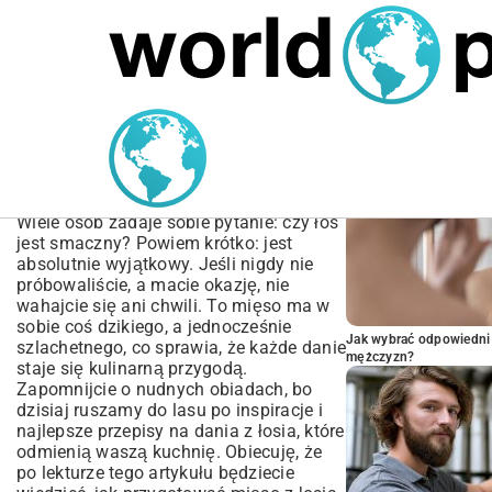
MARIUSZ ŁAMAGA
05.10.2025
BIZNES
POPULARNE A
Przepisy na Dania z Łosia
– Jak Przygotować
Mięso? | Poradnik
Wiele osób zadaje sobie pytanie: czy łoś
jest smaczny? Powiem krótko: jest
absolutnie wyjątkowy. Jeśli nigdy nie
próbowaliście, a macie okazję, nie
wahajcie się ani chwili. To mięso ma w
sobie coś dzikiego, a jednocześnie
Jak wybrać odpowiedni 
szlachetnego, co sprawia, że każde danie
mężczyzn?
staje się kulinarną przygodą.
Zapomnijcie o nudnych obiadach, bo
dzisiaj ruszamy do lasu po inspiracje i
najlepsze przepisy na dania z łosia, które
odmienią waszą kuchnię. Obiecuję, że
po lekturze tego artykułu będziecie