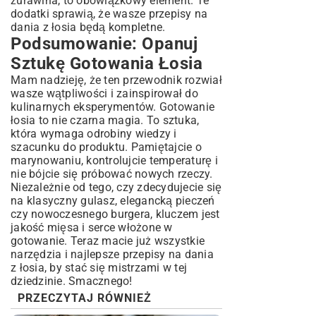
żurawina, to obowiązkowy element. Te
dodatki sprawią, że wasze przepisy na
dania z łosia będą kompletne.
Podsumowanie: Opanuj
Sztukę Gotowania Łosia
Mam nadzieję, że ten przewodnik rozwiał
wasze wątpliwości i zainspirował do
kulinarnych eksperymentów. Gotowanie
łosia to nie czarna magia. To sztuka,
która wymaga odrobiny wiedzy i
szacunku do produktu. Pamiętajcie o
marynowaniu, kontrolujcie temperaturę i
nie bójcie się próbować nowych rzeczy.
Niezależnie od tego, czy zdecydujecie się
na klasyczny gulasz, elegancką pieczeń
czy nowoczesnego burgera, kluczem jest
jakość mięsa i serce włożone w
gotowanie. Teraz macie już wszystkie
narzędzia i najlepsze przepisy na dania
z łosia, by stać się mistrzami w tej
dziedzinie. Smacznego!
PRZECZYTAJ RÓWNIEŻ