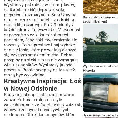
Wystarczy pokroić ją w grube plastry,
delikatnie rozbić, doprawić solą,
pieprzem i rozmarynem. Smażymy na
Bambi status związku 
mocno rozgrzanej patelni z odrobiną
życiu miłosnym?
masła klarowanego. Po 2-3 minuty z
każdej strony. To wszystko. Mięso musi
odpocząć przez kilka minut przed
podaniem, żeby soki równomiernie się
rozeszły. To najprostsze i najszybsze
dania z łosia, które pozwalają cieszyć
się czystym smakiem mięsa. Dobre
przepisy na steki z łosia nie wymagają
wielu składników. Wystarczy jakość i
Wyniki meczów piłki noż
precyzja. Proste przepisy na łosia też
Historia
mogą być wykwintne.
Kreatywne Inspiracje: Łoś
w Nowej Odsłonie
Klasyka jest super, ale czasem warto
zaszaleć. Łoś to mięso na tyle
wszechstronne, że świetnie sprawdza się
w nowoczesnych i nieoczywistych
odsłonach. Oto kilka pomysłów, które
Jak uniknąć oszustw h