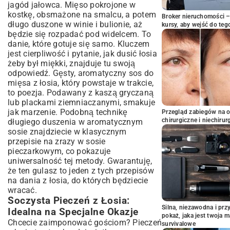
jagód jałowca. Mięso pokrojone w
kostkę, obsmażone na smalcu, a potem
Broker nieruchomości – 
długo duszone w winie i bulionie, aż
kursy, aby wejść do teg
będzie się rozpadać pod widelcem. To
danie, które gotuje się samo. Kluczem
jest cierpliwość i pytanie, jak dusić łosia
żeby był miękki, znajduje tu swoją
odpowiedź. Gęsty, aromatyczny sos do
mięsa z łosia, który powstaje w trakcie,
to poezja. Podawany z kaszą gryczaną
lub plackami ziemniaczanymi, smakuje
jak marzenie. Podobną technikę
Przegląd zabiegów na 
chirurgiczne i niechirur
długiego duszenia w aromatycznym
sosie znajdziecie w klasycznym
przepisie na zrazy w sosie
pieczarkowym
, co pokazuje
uniwersalność tej metody. Gwarantuję,
że ten gulasz to jeden z tych przepisów
na dania z łosia, do których będziecie
wracać.
Soczysta Pieczeń z Łosia:
Silna, niezawodna i pr
Idealna na Specjalne Okazje
pokaż, jaka jest twoja 
Chcecie zaimponować gościom? Pieczeń
survivalowe