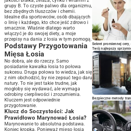
jakości białka, żelaza, cynku i witamin z
grupy B. To czyste paliwo dla organizmu,
bez zbędnych tłuszczów i chemii.
Idealne dla sportowców, osób dbających
o linię i każdego, kto chce jeść zdrowo i
smacznie. Właśnie dlatego warto
włączyć je do swojej diety, a moje
przepisy na dania z łosia w tym pomogą.
Podstawy Przygotowania
Sekret promiennej cery,
Twój najlepszy sprzymi
Mięsa Łosia
No dobra, ale do rzeczy. Samo
posiadanie kawałka łosia to połowa
sukcesu. Druga połowa to wiedza, jak się
z nim obchodzić, by nie zepsuć tego daru
natury. To nie jest takie trudne, jak
mogłoby się wydawać, ale wymaga
odrobiny cierpliwości i zrozumienia.
Bezpieczne metody trans
Kluczem jest odpowiednie
przygotowanie.
Klucz do Soczystości: Jak
Prawidłowo Marynować Łosia?
Marynowanie to absolutna podstawa.
Koniec kropka. Ponieważ mięso łosia