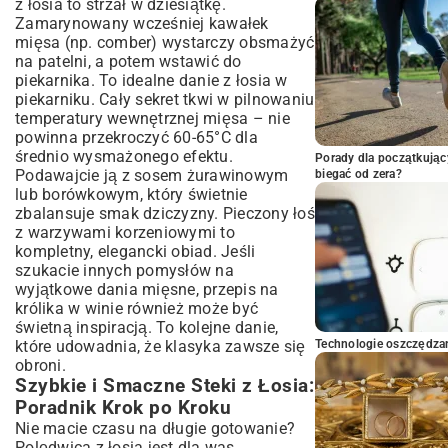
z łosia to strzał w dziesiątkę.
Zamarynowany wcześniej kawałek
mięsa (np. comber) wystarczy obsmażyć
na patelni, a potem wstawić do
piekarnika. To idealne danie z łosia w
piekarniku. Cały sekret tkwi w pilnowaniu
temperatury wewnętrznej mięsa – nie
powinna przekroczyć 60-65°C dla
średnio wysmażonego efektu.
Porady dla początkując
Podawajcie ją z sosem żurawinowym
biegać od zera?
lub borówkowym, który świetnie
zbalansuje smak dziczyzny. Pieczony łoś
z warzywami korzeniowymi to
kompletny, elegancki obiad. Jeśli
szukacie innych pomysłów na
wyjątkowe dania mięsne,
przepis na
królika w winie
również może być
świetną inspiracją. To kolejne danie,
które udowadnia, że klasyka zawsze się
Technologie oszczędzan
obroni.
Szybkie i Smaczne Steki z Łosia:
Poradnik Krok po Kroku
Nie macie czasu na długie gotowanie?
Polędwica z łosia jest dla was.