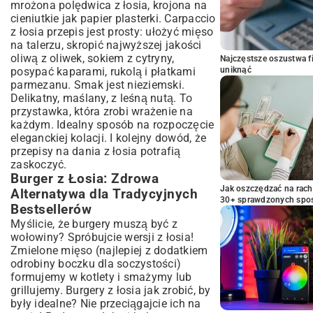
mrożona polędwica z łosia, krojona na
cieniutkie jak papier plasterki. Carpaccio
z łosia przepis jest prosty: ułożyć mięso
na talerzu, skropić najwyższej jakości
oliwą z oliwek, sokiem z cytryny,
Najczęstsze oszustwa f
posypać kaparami, rukolą i płatkami
uniknąć
parmezanu. Smak jest nieziemski.
Delikatny, maślany, z leśną nutą. To
przystawka, która zrobi wrażenie na
każdym. Idealny sposób na rozpoczęcie
eleganckiej kolacji. I kolejny dowód, że
przepisy na dania z łosia potrafią
zaskoczyć.
Burger z Łosia: Zdrowa
Jak oszczędzać na rac
Alternatywa dla Tradycyjnych
30+ sprawdzonych sp
Bestsellerów
Myślicie, że burgery muszą być z
wołowiny? Spróbujcie wersji z łosia!
Zmielone mięso (najlepiej z dodatkiem
odrobiny boczku dla soczystości)
formujemy w kotlety i smażymy lub
grillujemy. Burgery z łosia jak zrobić, by
były idealne? Nie przeciągajcie ich na