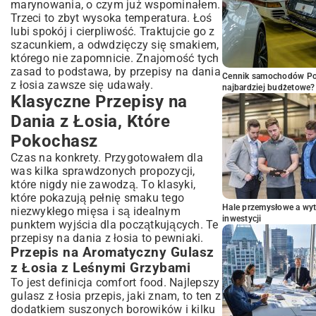
marynowania, o czym już wspominałem.
Trzeci to zbyt wysoka temperatura. Łoś
lubi spokój i cierpliwość. Traktujcie go z
szacunkiem, a odwdzięczy się smakiem,
którego nie zapomnicie. Znajomość tych
zasad to podstawa, by przepisy na dania
Cennik samochodów Por
z łosia zawsze się udawały.
najbardziej budżetowe?
Klasyczne Przepisy na
Dania z Łosia, Które
Pokochasz
Czas na konkrety. Przygotowałem dla
was kilka sprawdzonych propozycji,
które nigdy nie zawodzą. To klasyki,
które pokazują pełnię smaku tego
Hale przemysłowe a wyt
niezwykłego mięsa i są idealnym
inwestycji
punktem wyjścia dla początkujących. Te
przepisy na dania z łosia to pewniaki.
Przepis na Aromatyczny Gulasz
z Łosia z Leśnymi Grzybami
To jest definicja comfort food. Najlepszy
gulasz z łosia przepis, jaki znam, to ten z
dodatkiem suszonych borowików i kilku