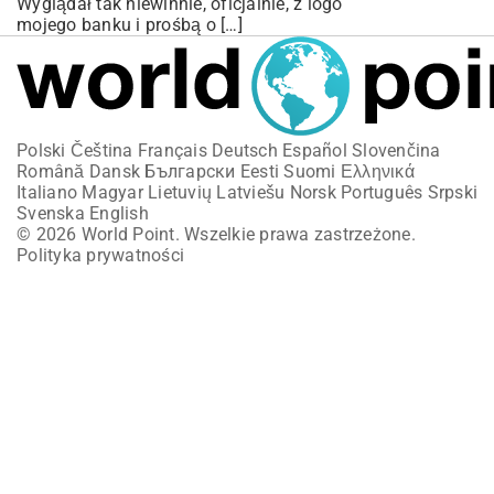
Wyglądał tak niewinnie, oficjalnie, z logo
mojego banku i prośbą o […]
Polski
Čeština
Français
Deutsch
Español
Slovenčina
Română
Dansk
Български
Eesti
Suomi
Ελληνικά
Italiano
Magyar
Lietuvių
Latviešu
Norsk
Português
Srpski
Svenska
English
© 2026 World Point. Wszelkie prawa zastrzeżone.
Polityka prywatności