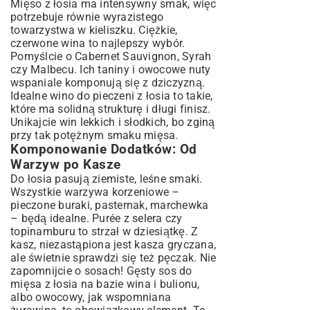
Mięso z łosia ma intensywny smak, więc
potrzebuje równie wyrazistego
towarzystwa w kieliszku. Ciężkie,
czerwone wina to najlepszy wybór.
Pomyślcie o Cabernet Sauvignon, Syrah
czy Malbecu. Ich taniny i owocowe nuty
wspaniale komponują się z dziczyzną.
Idealne wino do pieczeni z łosia to takie,
które ma solidną strukturę i długi finisz.
Unikajcie win lekkich i słodkich, bo zginą
przy tak potężnym smaku mięsa.
Komponowanie Dodatków: Od
Warzyw po Kasze
Do łosia pasują ziemiste, leśne smaki.
Wszystkie warzywa korzeniowe –
pieczone buraki, pasternak, marchewka
– będą idealne. Purée z selera czy
topinamburu to strzał w dziesiątkę. Z
kasz, niezastąpiona jest kasza gryczana,
ale świetnie sprawdzi się też pęczak. Nie
zapomnijcie o sosach! Gęsty sos do
mięsa z łosia na bazie wina i bulionu,
albo owocowy, jak wspomniana