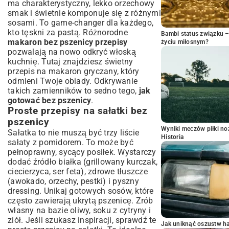
ma charakterystyczny, lekko orzechowy
smak i świetnie komponuje się z różnymi
sosami. To game-changer dla każdego,
kto tęskni za pastą. Różnorodne
Bambi status związku 
makaron bez pszenicy przepisy
życiu miłosnym?
pozwalają na nowo odkryć włoską
kuchnię. Tutaj znajdziesz świetny
przepis na makaron gryczany
, który
odmieni Twoje obiady. Odkrywanie
takich zamienników to sedno tego,
jak
gotować bez pszenicy
.
Proste przepisy na sałatki bez
pszenicy
Wyniki meczów piłki noż
Sałatka to nie muszą być trzy liście
Historia
sałaty z pomidorem. To może być
pełnoprawny, sycący posiłek. Wystarczy
dodać źródło białka (grillowany kurczak,
ciecierzyca, ser feta), zdrowe tłuszcze
(awokado, orzechy, pestki) i pyszny
dressing. Unikaj gotowych sosów, które
często zawierają ukrytą pszenicę. Zrób
własny na bazie oliwy, soku z cytryny i
ziół. Jeśli szukasz inspiracji, sprawdź te
Jak uniknąć oszustw h