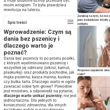
a moje ulubione dżinsy przestały być
moim wrogiem. To była prawdziwa
rewolucja na talerzu.
Zarabiaj na tym, że ni
jako dodatkowe źródło 
Spis treści
zakładu
Wprowadzenie: Czym są
Wprowadzenie: Czym są dania bez
pszenicy i dlaczego warto je poznać?
dania bez pszenicy i
Kto powinien rozważyć dietę
dlaczego warto je
bezpszeniczną?
poznać?
Różnica między dietą bezglutenową a
bezpszeniczną
Dania bez pszenicy to po prostu posiłki,
Śniadania bez pszenicy: Energią na
z których wyeliminowano pszenicę i
dobry początek dnia
wszystkie jej odmiany (orkisz, kamut,
Atopowe zapalenie skór
Pomysły na szybkie i pożywne śniadania
płaskurkę) oraz produkty pochodne, jak
ciało?
mąka pszenna, kasza manna, kuskus
Słodkie i wytrawne opcje bez pszenicy
czy bułka tarta. Dlaczego warto w ogóle
Obiady i kolacje bez pszenicy:
zawracać sobie tym głowę? Powodów
Pełnowartościowe posiłki dla całej
jest mnóstwo, a odpowiedź na pytanie,
rodziny
dlaczego warto unikać pszenicy
, nie jest
Inspiracje na dania główne z warzyw i mięs
jednoznaczna. Dla jednych to
Zboża bezglutenowe jako alternatywa dla
konieczność zdrowotna, dla innych
pszenicy
świadomy wybór w poszukiwaniu