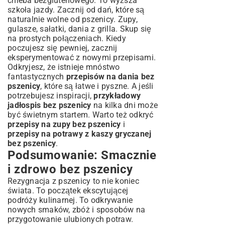
chleba bezglutenowego. To wyższa
szkoła jazdy. Zacznij od dań, które są
naturalnie wolne od pszenicy. Zupy,
gulasze, sałatki, dania z grilla. Skup się
na prostych połączeniach. Kiedy
poczujesz się pewniej, zacznij
eksperymentować z nowymi przepisami.
Odkryjesz, że istnieje mnóstwo
fantastycznych
przepisów na dania bez
pszenicy
, które są łatwe i pyszne. A jeśli
potrzebujesz inspiracji,
przykładowy
jadłospis bez pszenicy
na kilka dni może
być świetnym startem. Warto też odkryć
przepisy na zupy bez pszenicy
i
przepisy na potrawy z kaszy gryczanej
bez pszenicy
.
Podsumowanie: Smacznie
i zdrowo bez pszenicy
Rezygnacja z pszenicy to nie koniec
świata. To początek ekscytującej
podróży kulinarnej. To odkrywanie
nowych smaków, zbóż i sposobów na
przygotowanie ulubionych potraw.