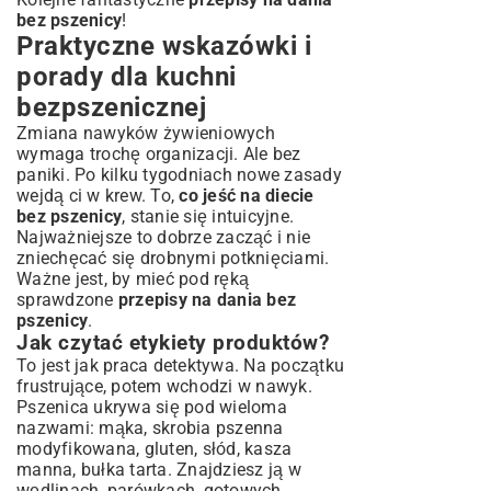
bez pszenicy
!
Praktyczne wskazówki i
porady dla kuchni
bezpszenicznej
Zmiana nawyków żywieniowych
wymaga trochę organizacji. Ale bez
paniki. Po kilku tygodniach nowe zasady
wejdą ci w krew. To,
co jeść na diecie
bez pszenicy
, stanie się intuicyjne.
Najważniejsze to dobrze zacząć i nie
zniechęcać się drobnymi potknięciami.
Ważne jest, by mieć pod ręką
sprawdzone
przepisy na dania bez
pszenicy
.
Jak czytać etykiety produktów?
To jest jak praca detektywa. Na początku
frustrujące, potem wchodzi w nawyk.
Pszenica ukrywa się pod wieloma
nazwami: mąka, skrobia pszenna
modyfikowana, gluten, słód, kasza
manna, bułka tarta. Znajdziesz ją w
wędlinach, parówkach, gotowych