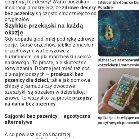
obejmują też desery! Warto poszukać
Inteligentny dom: co k
inspiracji, a odkryjesz, że
zdrowe desery
Poradnik
bez pszenicy
są często smaczniejsze od
oryginałów.
Szybkie przekąski na każdą
okazję
Gdy dopada głód, miej pod ręką zdrowe
opcje. Garść orzechów, jabłko z masłem
orzechowym, wafle ryżowe z
hummusem, słupki marchewki i selera
Biznesowe zastosowani
naciowego. To proste, ale skuteczne
korzyściach i wdrożeni
rozwiązania. Dobrze jest mieć też coś
dla najmłodszych –
przekąski bez
pszenicy dla dzieci
, takie jak domowe
chipsy z jarmużu czy owocowe
szaszłyki, są strzałem w dziesiątkę. I
znowu, to wszystko są proste
przepisy
na dania bez pszenicy
.
Sajgonki bez pszenicy – egzotyczna
Aplikacje ułatwiające c
alternatywa
po cyfrowych pomocni
A co powiesz na coś bardziej