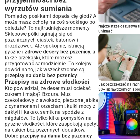
wyrzutów sumienia
Pomiędzy posiłkami dopada cię głód? A
może masz ochotę na coś słodkiego po
Najczęstsze oszustwa f
obiedzie? To najtrudniejsze momenty.
uniknąć
Sklepowe półki uginają się od
pszenicznych ciastek, batonów i
drożdżówek. Ale spokojnie, istnieją
pyszne i
zdrowe desery bez pszenicy
, a
także przekąski, które możesz
przygotować samodzielnie. To kolejny
dowód na to, jak wszechstronne są
przepisy na dania bez pszenicy
.
Przepisy na zdrowe słodkości
Jak oszczędzać na rac
Kto powiedział, że deser musi ociekać
30+ sprawdzonych sp
cukrem i mąką? Bzdura. Mus
czekoladowy z awokado, pieczone jabłka
z cynamonem i orzechami, kulki mocy z
daktyli i kakao, sernik na spodzie z
migdałów. To tylko kilka pomysłów na
pyszne słodkości, które zaspokoją apetyt
na cukier bez pszennych dodatków.
Dobre
przepisy na dania bez pszenicy