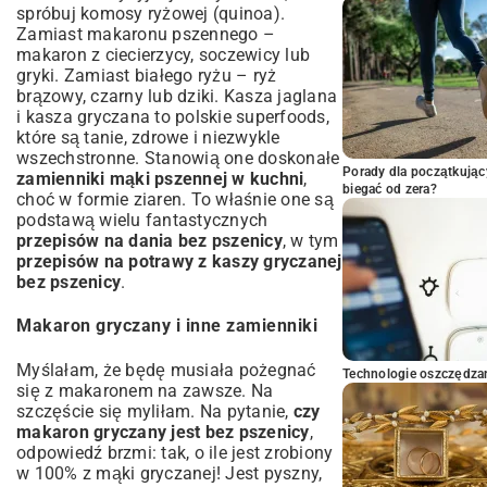
spróbuj komosy ryżowej (quinoa).
Zamiast makaronu pszennego –
makaron z ciecierzycy, soczewicy lub
gryki. Zamiast białego ryżu – ryż
brązowy, czarny lub dziki. Kasza jaglana
i kasza gryczana to polskie superfoods,
które są tanie, zdrowe i niezwykle
wszechstronne. Stanowią one doskonałe
Porady dla początkując
zamienniki mąki pszennej w kuchni
,
biegać od zera?
choć w formie ziaren. To właśnie one są
podstawą wielu fantastycznych
przepisów na dania bez pszenicy
, w tym
przepisów na potrawy z kaszy gryczanej
bez pszenicy
.
Makaron gryczany i inne zamienniki
Myślałam, że będę musiała pożegnać
Technologie oszczędzan
się z makaronem na zawsze. Na
szczęście się myliłam. Na pytanie,
czy
makaron gryczany jest bez pszenicy
,
odpowiedź brzmi: tak, o ile jest zrobiony
w 100% z mąki gryczanej! Jest pyszny,