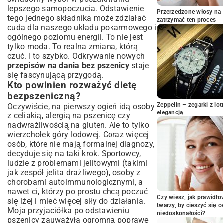
lepszego samopoczucia. Odstawienie
Proste przepisy na sałatki bez pszenicy
Przerzedzone włosy na 
tego jednego składnika może zdziałać
Leczo bez pszenicy – klasyka w nowej
zatrzymać ten proces
cuda dla naszego układu pokarmowego i
odsłonie
ogólnego poziomu energii. To nie jest
Przekąski i desery bez pszenicy: Słodkie
tylko moda. To realna zmiana, którą
przyjemności bez wyrzutów sumienia
czuć. I to szybko. Odkrywanie nowych
Przepisy na zdrowe słodkości
przepisów na dania bez pszenicy
staje
Szybkie przekąski na każdą okazję
się fascynującą przygodą.
Kto powinien rozważyć dietę
Dynia na parze jako zdrowa baza deserów
bezpszeniczną?
Praktyczne wskazówki i porady dla
kuchni bezpszenicznej
Zeppelin – zegarki z l
Oczywiście, na pierwszy ogień idą osoby
elegancją
z celiakią, alergią na pszenicę czy
Jak czytać etykiety produktów?
nadwrażliwością na gluten. Ale to tylko
Gdzie kupować składniki bez pszenicy?
wierzchołek góry lodowej. Coraz więcej
Gotowanie bez pszenicy dla
osób, które nie mają formalnej diagnozy,
początkujących
decyduje się na taki krok. Sportowcy,
Podsumowanie: Smacznie i zdrowo bez
ludzie z problemami jelitowymi (takimi
pszenicy
jak zespół jelita drażliwego), osoby z
chorobami autoimmunologicznymi, a
nawet ci, którzy po prostu chcą poczuć
Czy wiesz, jak prawidł
się lżej i mieć więcej siły do działania.
twarzy, by cieszyć się 
Moja przyjaciółka po odstawieniu
niedoskonałości?
pszenicy zauważyła ogromną poprawę