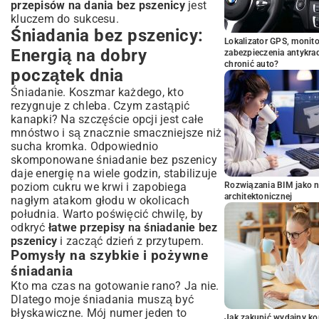
przepisów na dania bez pszenicy
jest
kluczem do sukcesu.
Śniadania bez pszenicy:
Lokalizator GPS, monito
Energią na dobry
zabezpieczenia antykra
chronić auto?
początek dnia
Śniadanie. Koszmar każdego, kto
rezygnuje z chleba. Czym zastąpić
kanapki? Na szczęście opcji jest całe
mnóstwo i są znacznie smaczniejsze niż
sucha kromka. Odpowiednio
skomponowane śniadanie bez pszenicy
daje energię na wiele godzin, stabilizuje
poziom cukru we krwi i zapobiega
Rozwiązania BIM jako n
architektonicznej
nagłym atakom głodu w okolicach
południa. Warto poświęcić chwilę, by
odkryć
łatwe przepisy na śniadanie bez
pszenicy
i zacząć dzień z przytupem.
Pomysły na szybkie i pożywne
śniadania
Kto ma czas na gotowanie rano? Ja nie.
Dlatego moje śniadania muszą być
błyskawiczne. Mój numer jeden to
Jak zakupić wydajny ko