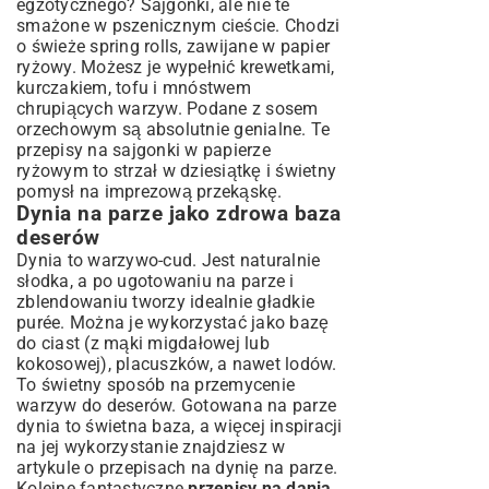
egzotycznego? Sajgonki, ale nie te
smażone w pszenicznym cieście. Chodzi
o świeże spring rolls, zawijane w papier
ryżowy. Możesz je wypełnić krewetkami,
kurczakiem, tofu i mnóstwem
chrupiących warzyw. Podane z sosem
orzechowym są absolutnie genialne. Te
przepisy na sajgonki
w papierze
ryżowym to strzał w dziesiątkę i świetny
pomysł na imprezową przekąskę.
Dynia na parze jako zdrowa baza
deserów
Dynia to warzywo-cud. Jest naturalnie
słodka, a po ugotowaniu na parze i
zblendowaniu tworzy idealnie gładkie
purée. Można je wykorzystać jako bazę
do ciast (z mąki migdałowej lub
kokosowej), placuszków, a nawet lodów.
To świetny sposób na przemycenie
warzyw do deserów. Gotowana na parze
dynia to świetna baza, a więcej inspiracji
na jej wykorzystanie znajdziesz w
artykule o
przepisach na dynię na parze
.
Kolejne fantastyczne
przepisy na dania