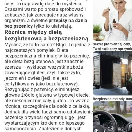
cery. To naprawdę daje do myślenia.
Czasami warto po prostu spróbować i
zobaczyć, jak zareaguje nasz własny
organizm, a świetne
przepisy na dania
bez pszenicy
tylko to ułatwiają.
Różnica między dietą
bezglutenową a bezpszeniczną
Myślisz, że to to samo? Błąd. To jedna z
Sekret promiennej cery,
Twój najlepszy sprzymi
najczęstszych pomyłek. Dieta
bezpszeniczna eliminuje tylko pszenicę,
ale dieta bezglutenowa jest znacznie
szersza – wyklucza wszystkie zboża
zawierające gluten, czyli także żyto,
jęczmień i owies (jeśli nie jest
certyfikowany jako bezglutenowy).
Rezygnując z pszenicy, eliminujesz
główne źródło glutenu w typowej diecie,
Bezpieczne metody trans
ale niekoniecznie cały gluten. To ważna
różnica, szczególnie dla osób z celiakią.
Jednak dla wielu ludzi samo odstawienie
pszenicy przynosi ogromną ulgę i jest
wystarczającym krokiem do lepszego
samopoczucia. Znalezienie dobrych