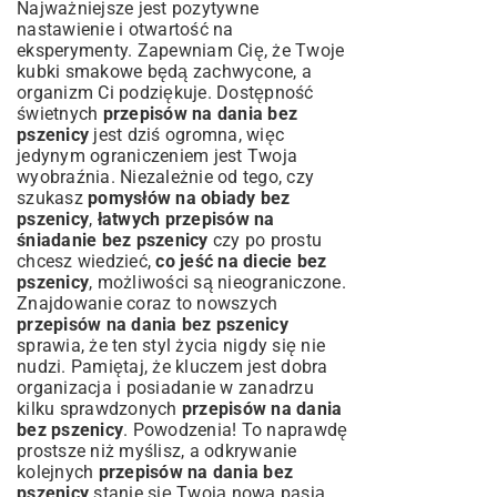
Najważniejsze jest pozytywne
nastawienie i otwartość na
eksperymenty. Zapewniam Cię, że Twoje
kubki smakowe będą zachwycone, a
organizm Ci podziękuje. Dostępność
świetnych
przepisów na dania bez
pszenicy
jest dziś ogromna, więc
jedynym ograniczeniem jest Twoja
wyobraźnia. Niezależnie od tego, czy
szukasz
pomysłów na obiady bez
pszenicy
,
łatwych przepisów na
śniadanie bez pszenicy
czy po prostu
chcesz wiedzieć,
co jeść na diecie bez
pszenicy
, możliwości są nieograniczone.
Znajdowanie coraz to nowszych
przepisów na dania bez pszenicy
sprawia, że ten styl życia nigdy się nie
nudzi. Pamiętaj, że kluczem jest dobra
organizacja i posiadanie w zanadrzu
kilku sprawdzonych
przepisów na dania
bez pszenicy
. Powodzenia! To naprawdę
prostsze niż myślisz, a odkrywanie
kolejnych
przepisów na dania bez
pszenicy
stanie się Twoją nową pasją.