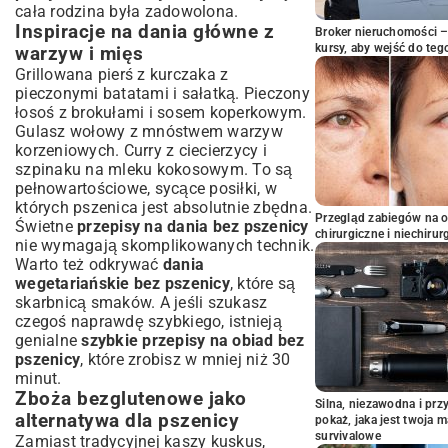
cała rodzina była zadowolona.
Inspiracje na dania główne z
Broker nieruchomości – 
kursy, aby wejść do teg
warzyw i mięs
Grillowana pierś z kurczaka z
pieczonymi batatami i sałatką. Pieczony
łosoś z brokułami i sosem koperkowym.
Gulasz wołowy z mnóstwem warzyw
korzeniowych. Curry z ciecierzycy i
szpinaku na mleku kokosowym. To są
pełnowartościowe, sycące posiłki, w
których pszenica jest absolutnie zbędna.
Przegląd zabiegów na 
Świetne
przepisy na dania bez pszenicy
chirurgiczne i niechirur
nie wymagają skomplikowanych technik.
Warto też odkrywać
dania
wegetariańskie bez pszenicy
, które są
skarbnicą smaków. A jeśli szukasz
czegoś naprawdę szybkiego, istnieją
genialne
szybkie przepisy na obiad bez
pszenicy
, które zrobisz w mniej niż 30
minut.
Zboża bezglutenowe jako
Silna, niezawodna i pr
alternatywa dla pszenicy
pokaż, jaka jest twoja 
survivalowe
Zamiast tradycyjnej kaszy kuskus,