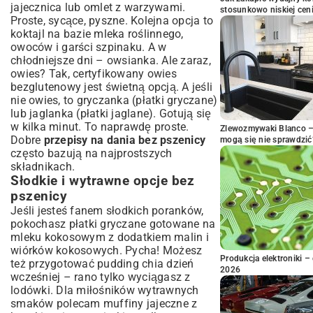
jajecznica lub omlet z warzywami.
stosunkowo niskiej cen
Proste, sycące, pyszne. Kolejna opcja to
koktajl na bazie mleka roślinnego,
owoców i garści szpinaku. A w
chłodniejsze dni – owsianka. Ale zaraz,
owies? Tak, certyfikowany owies
bezglutenowy jest świetną opcją. A jeśli
nie owies, to gryczanka (płatki gryczane)
lub jaglanka (płatki jaglane). Gotują się
w kilka minut. To naprawdę proste.
Zlewozmywaki Blanco – 
Dobre
przepisy na dania bez pszenicy
mogą się nie sprawdzić
często bazują na najprostszych
składnikach.
Słodkie i wytrawne opcje bez
pszenicy
Jeśli jesteś fanem słodkich poranków,
pokochasz płatki gryczane gotowane na
mleku kokosowym z dodatkiem malin i
wiórków kokosowych. Pycha! Możesz
Produkcja elektroniki – 
też przygotować pudding chia dzień
2026
wcześniej – rano tylko wyciągasz z
lodówki. Dla miłośników wytrawnych
smaków polecam muffiny jajeczne z