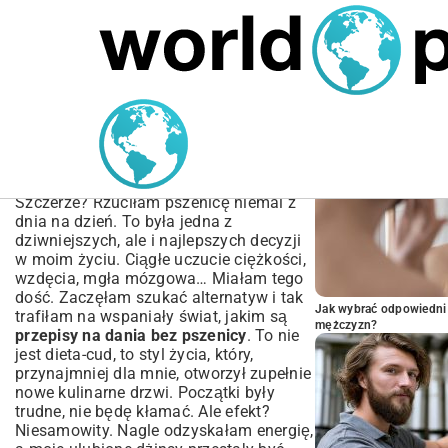
MARIUSZ ŁAMAGA
05.10.2025
SPORT
POPULARNE A
Przepisy na dania bez
pszenicy | Smacznie i
Zdrowo
Szczerze? Rzuciłam pszenicę niemal z
dnia na dzień. To była jedna z
dziwniejszych, ale i najlepszych decyzji
w moim życiu. Ciągłe uczucie ciężkości,
wzdęcia, mgła mózgowa… Miałam tego
dość. Zaczęłam szukać alternatyw i tak
Jak wybrać odpowiedni 
trafiłam na wspaniały świat, jakim są
mężczyzn?
przepisy na dania bez pszenicy
. To nie
jest dieta-cud, to styl życia, który,
przynajmniej dla mnie, otworzył zupełnie
nowe kulinarne drzwi. Początki były
trudne, nie będę kłamać. Ale efekt?
Niesamowity. Nagle odzyskałam energię,