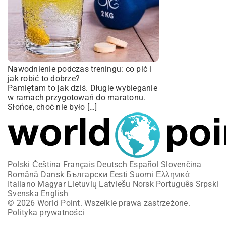
Nawodnienie podczas treningu: co pić i
jak robić to dobrze?
Pamiętam to jak dziś. Długie wybieganie
w ramach przygotowań do maratonu.
Słońce, choć nie było […]
Polski
Čeština
Français
Deutsch
Español
Slovenčina
Română
Dansk
Български
Eesti
Suomi
Ελληνικά
Italiano
Magyar
Lietuvių
Latviešu
Norsk
Português
Srpski
Svenska
English
© 2026 World Point. Wszelkie prawa zastrzeżone.
Polityka prywatności