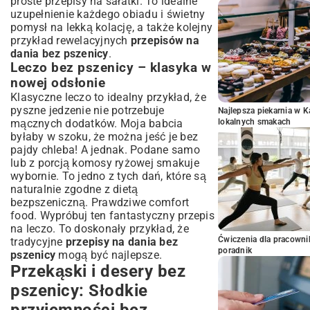
proste przepisy na sałatki
. To idealne
uzupełnienie każdego obiadu i świetny
pomysł na lekką kolację, a także kolejny
przykład rewelacyjnych
przepisów na
dania bez pszenicy
.
Leczo bez pszenicy – klasyka w
nowej odsłonie
Klasyczne leczo to idealny przykład, że
pyszne jedzenie nie potrzebuje
Najlepsza piekarnia w 
mącznych dodatków. Moja babcia
lokalnych smakach
byłaby w szoku, że można jeść je bez
pajdy chleba! A jednak. Podane samo
lub z porcją komosy ryżowej smakuje
wybornie. To jedno z tych dań, które są
naturalnie zgodne z dietą
bezpszeniczną. Prawdziwe comfort
food. Wypróbuj ten fantastyczny
przepis
na leczo
. To doskonały przykład, że
Ćwiczenia dla pracown
tradycyjne
przepisy na dania bez
poradnik
pszenicy
mogą być najlepsze.
Przekąski i desery bez
pszenicy: Słodkie
przyjemności bez