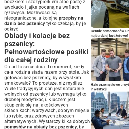
boczkiem i szczypiorkiem albo pastę z
awokado i jajka podaną na waflach
ryżowych. Możliwości są
nieograniczone, a kolejne
przepisy na
dania bez pszenicy
tylko czekają, by je
odkryć.
Cennik samochodów Por
Obiady i kolacje bez
najbardziej budżetowe?
pszenicy:
Pełnowartościowe posiłki
dla całej rodziny
Obiad to serce dnia. To moment, kiedy
cała rodzina siada razem przy stole. Jak
gotować bez pszenicy, by wszystkim
smakowało? To prostsze, niż myślisz.
Hale przemysłowe a wyt
Wiele tradycyjnych dań jest naturalnie
inwestycji
wolnych od pszenicy lub wymaga tylko
drobnej modyfikacji. Kluczem jest
skupienie się na jakościowych
składnikach: warzywach, dobrym mięsie
lub rybie, oraz zdrowych zbożach
alternatywnych. Wystarczy kilka dobrych
pomysłów na obiady bez pszenicy
, by