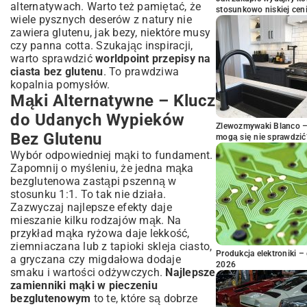
alternatywach. Warto też pamiętać, że
stosunkowo niskiej cen
wiele pysznych deserów z natury nie
zawiera glutenu, jak bezy, niektóre musy
czy panna cotta. Szukając inspiracji,
warto sprawdzić
worldpoint przepisy na
ciasta bez glutenu
. To prawdziwa
kopalnia pomysłów.
Mąki Alternatywne – Klucz
do Udanych Wypieków
Zlewozmywaki Blanco – 
Bez Glutenu
mogą się nie sprawdzić
Wybór odpowiedniej mąki to fundament.
Zapomnij o myśleniu, że jedna mąka
bezglutenowa zastąpi pszenną w
stosunku 1:1. To tak nie działa.
Zazwyczaj najlepsze efekty daje
mieszanie kilku rodzajów mąk. Na
przykład mąka ryżowa daje lekkość,
ziemniaczana lub z tapioki skleja ciasto,
Produkcja elektroniki – 
a gryczana czy migdałowa dodaje
2026
smaku i wartości odżywczych.
Najlepsze
zamienniki mąki w pieczeniu
bezglutenowym
to te, które są dobrze