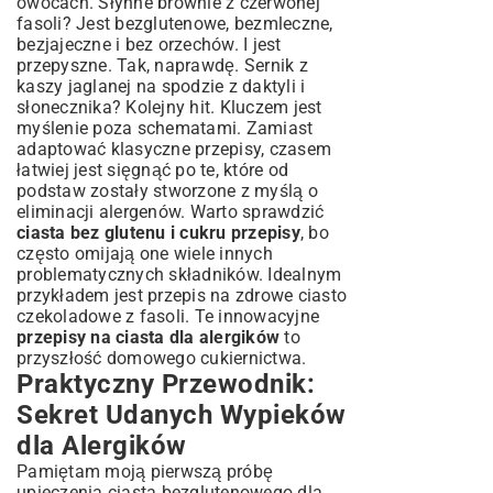
owocach. Słynne brownie z czerwonej
fasoli? Jest bezglutenowe, bezmleczne,
bezjajeczne i bez orzechów. I jest
przepyszne. Tak, naprawdę. Sernik z
kaszy jaglanej na spodzie z daktyli i
słonecznika? Kolejny hit. Kluczem jest
myślenie poza schematami. Zamiast
adaptować klasyczne przepisy, czasem
łatwiej jest sięgnąć po te, które od
podstaw zostały stworzone z myślą o
eliminacji alergenów. Warto sprawdzić
ciasta bez glutenu i cukru przepisy
, bo
często omijają one wiele innych
problematycznych składników. Idealnym
przykładem jest
przepis na zdrowe ciasto
czekoladowe z fasoli
. Te innowacyjne
przepisy na ciasta dla alergików
to
przyszłość domowego cukiernictwa.
Praktyczny Przewodnik:
Sekret Udanych Wypieków
dla Alergików
Pamiętam moją pierwszą próbę
upieczenia ciasta bezglutenowego dla