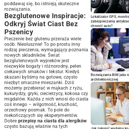
poddawaj się, bo istnieją skuteczne
rozwiązania.
Bezglutenowe Inspiracje:
Lokalizator GPS, monito
zabezpieczenia antykra
Odkryj Świat Ciast Bez
chronić auto?
Pszenicy
Pieczenie bez glutenu przeraża wiele
osób. Niesłusznie! To po prostu inny
rodzaj pieczenia, wymagający poznania
nowych składników. Świat
bezglutenowych wypieków jest
niezwykle bogaty i różnorodny, pełen
ciekawych smaków i tekstur. Kiedyś
Rozwiązania BIM jako n
skazani byliśmy na gotowe, często
architektonicznej
niezbyt smaczne mieszanki. Dziś
możemy przebierać w mąkach z ryżu,
kukurydzy, gryki, ciecierzycy, kokosa czy
migdałów. Każda z nich wnosi do ciasta
coś innego – wilgotność, kruchość,
orzechowy posmak. To pole do
niekończących się eksperymentów.
Dobre
przepisy na ciasta dla alergików
często bazują właśnie na tych
Jak zakupić wydajny ko