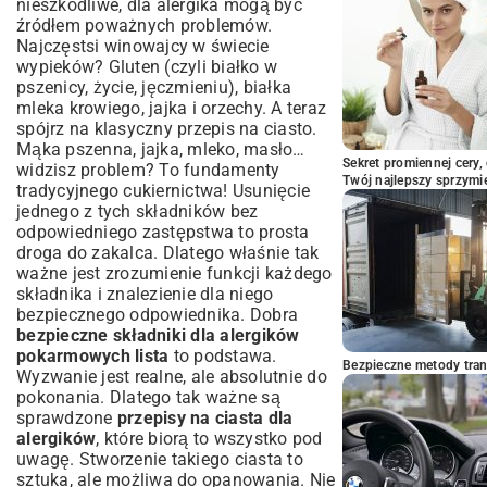
nieszkodliwe, dla alergika mogą być
źródłem poważnych problemów.
Najczęstsi winowajcy w świecie
wypieków? Gluten (czyli białko w
pszenicy, życie, jęczmieniu), białka
mleka krowiego, jajka i orzechy. A teraz
spójrz na klasyczny przepis na ciasto.
Mąka pszenna, jajka, mleko, masło…
Sekret promiennej cery,
widzisz problem? To fundamenty
Twój najlepszy sprzymi
tradycyjnego cukiernictwa! Usunięcie
jednego z tych składników bez
odpowiedniego zastępstwa to prosta
droga do zakalca. Dlatego właśnie tak
ważne jest zrozumienie funkcji każdego
składnika i znalezienie dla niego
bezpiecznego odpowiednika. Dobra
bezpieczne składniki dla alergików
pokarmowych lista
to podstawa.
Bezpieczne metody trans
Wyzwanie jest realne, ale absolutnie do
pokonania. Dlatego tak ważne są
sprawdzone
przepisy na ciasta dla
alergików
, które biorą to wszystko pod
uwagę. Stworzenie takiego ciasta to
sztuka, ale możliwa do opanowania. Nie