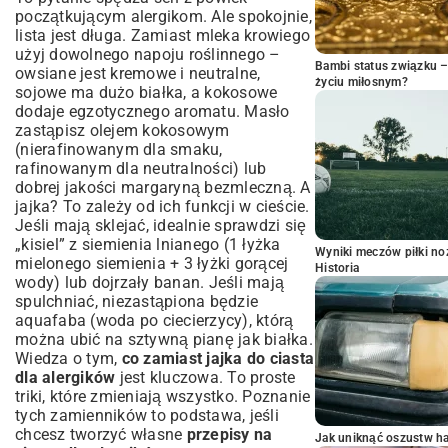
początkującym alergikom. Ale spokojnie,
lista jest długa. Zamiast mleka krowiego
użyj dowolnego napoju roślinnego –
Bambi status związku 
owsiane jest kremowe i neutralne,
życiu miłosnym?
sojowe ma dużo białka, a kokosowe
dodaje egzotycznego aromatu. Masło
zastąpisz olejem kokosowym
(nierafinowanym dla smaku,
rafinowanym dla neutralności) lub
dobrej jakości margaryną bezmleczną. A
jajka? To zależy od ich funkcji w cieście.
Jeśli mają sklejać, idealnie sprawdzi się
„kisiel” z siemienia lnianego (1 łyżka
Wyniki meczów piłki noż
mielonego siemienia + 3 łyżki gorącej
Historia
wody) lub dojrzały banan. Jeśli mają
spulchniać, niezastąpiona będzie
aquafaba (woda po ciecierzycy), którą
można ubić na sztywną pianę jak białka.
Wiedza o tym,
co zamiast jajka do ciasta
dla alergików
jest kluczowa. To proste
triki, które zmieniają wszystko. Poznanie
tych zamienników to podstawa, jeśli
chcesz tworzyć własne
przepisy na
Jak uniknąć oszustw h