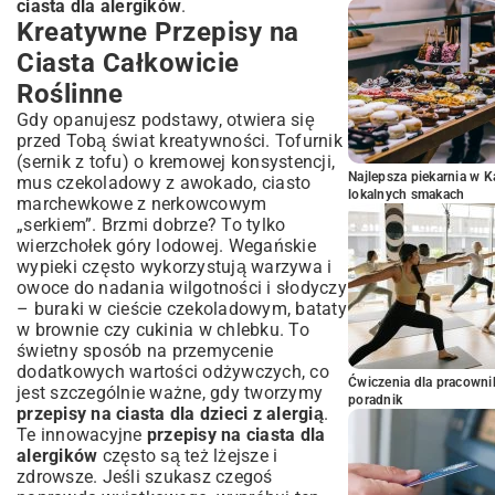
ciasta dla alergików
.
Kreatywne Przepisy na
Ciasta Całkowicie
Roślinne
Gdy opanujesz podstawy, otwiera się
przed Tobą świat kreatywności. Tofurnik
(sernik z tofu) o kremowej konsystencji,
Najlepsza piekarnia w 
mus czekoladowy z awokado, ciasto
lokalnych smakach
marchewkowe z nerkowcowym
„serkiem”. Brzmi dobrze? To tylko
wierzchołek góry lodowej. Wegańskie
wypieki często wykorzystują warzywa i
owoce do nadania wilgotności i słodyczy
– buraki w cieście czekoladowym, bataty
w brownie czy cukinia w chlebku. To
świetny sposób na przemycenie
dodatkowych wartości odżywczych, co
Ćwiczenia dla pracown
jest szczególnie ważne, gdy tworzymy
poradnik
przepisy na ciasta dla dzieci z alergią
.
Te innowacyjne
przepisy na ciasta dla
alergików
często są też lżejsze i
zdrowsze. Jeśli szukasz czegoś