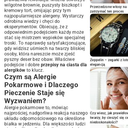
Całkowicie Roślinne
wilgotne brownie, puszysty biszkopt i
Przerzedzone włosy na 
Alergie na Orzechy i Inne Składniki:
kremowy tort, omijając przy tym
zatrzymać ten proces
Bezpieczne i Smaczne Rozwiązania
najpopularniejsze alergeny. Wystarczy
Pieczenie Bez Orzechów – Składniki, na
odrobina wiedzy i chęci do
Które Warto Zwrócić Uwagę
eksperymentów. Obiecuję, że z
odpowiednim podejściem każdy może
Ciasta Przyjazne dla Wieloalergików –
stać się mistrzem wypieków specjalnej
Jak Połączyć Różne Ograniczenia?
troski. To naprawdę satysfakcjonujące,
Praktyczny Przewodnik: Sekret Udanych
gdy widzisz uśmiech na twarzy bliskiej
Wypieków dla Alergików
osoby, która nareszcie może zjeść
Zapobieganie Zanieczyszczeniom
pyszny deser bez obaw. Właściwe
Zeppelin – zegarki z l
Krzyżowym i Wybór Odpowiednich
podejście i dobre
przepisy na ciasta dla
elegancją
Składników
alergików
to klucz.
Czym są Alergie
Gdzie Szukać Sprawdzonych Przepisów
i Czerpać Inspiracje?
Pokarmowe i Dlaczego
Podsumowanie: Ciesz Się Słodkimi
Pieczenie Staje się
Chwilami Bez Obaw
Wyzwaniem?
Alergie pokarmowe to, mówiąc
najprościej, nadgorliwa reakcja naszego
Czy wiesz, jak prawidł
układu odpornościowego na określone
twarzy, by cieszyć się 
niedoskonałości?
białka w jedzeniu. Dla większości ludzi