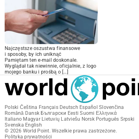
Najczęstsze oszustwa finansowe
i sposoby, by ich uniknąć
Pamiętam ten e-mail doskonale.
Wyglądał tak niewinnie, oficjalnie, z logo
mojego banku i prośbą o […]
Polski
Čeština
Français
Deutsch
Español
Slovenčina
Română
Dansk
Български
Eesti
Suomi
Ελληνικά
Italiano
Magyar
Lietuvių
Latviešu
Norsk
Português
Srpski
Svenska
English
© 2026 World Point. Wszelkie prawa zastrzeżone.
Polityka prywatności