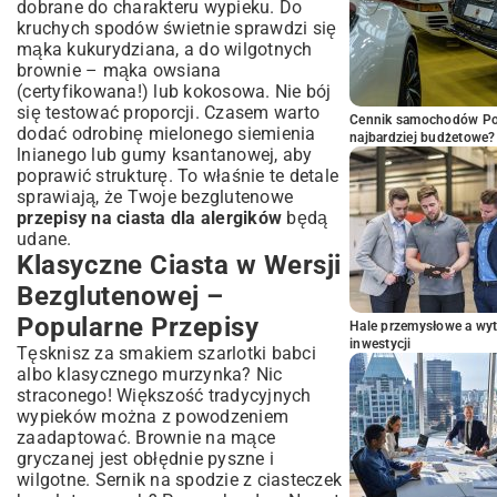
dobrane do charakteru wypieku. Do
kruchych spodów świetnie sprawdzi się
mąka kukurydziana, a do wilgotnych
brownie – mąka owsiana
(certyfikowana!) lub kokosowa. Nie bój
się testować proporcji. Czasem warto
Cennik samochodów Por
dodać odrobinę mielonego siemienia
najbardziej budżetowe?
lnianego lub gumy ksantanowej, aby
poprawić strukturę. To właśnie te detale
sprawiają, że Twoje bezglutenowe
przepisy na ciasta dla alergików
będą
udane.
Klasyczne Ciasta w Wersji
Bezglutenowej –
Popularne Przepisy
Hale przemysłowe a wyt
inwestycji
Tęsknisz za smakiem szarlotki babci
albo klasycznego murzynka? Nic
straconego! Większość tradycyjnych
wypieków można z powodzeniem
zaadaptować. Brownie na mące
gryczanej jest obłędnie pyszne i
wilgotne. Sernik na spodzie z ciasteczek