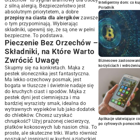
Inteligentny dom: co k
z silną alergią. Bezpieczeństwo jest
Poradnik
absolutnym priorytetem, a dobre
przepisy na ciasta dla alergików
zawsze
o tym przypominają. Wybierając
składniki, upewnij się, że są one w pełni
bezpieczne. To podstawa.
Pieczenie Bez Orzechów –
Składniki, na Które Warto
Zwrócić Uwagę
Biznesowe zastosowani
korzyściach i wdrożeni
Skupmy się na konkretach. Mąka z
pestek słonecznika jest fantastyczna.
Ma lekko orzechowy posmak, jest
bogata w tłuszcze i świetnie nadaje się
do kruchych ciast i spodów. Mąka z
pestek dyni jest ciemniejsza i ma
bardziej wyrazisty smak, idealna do
wytrawnych wypieków lub jako dodatek
do chlebków. Chcesz uzyskać
Aplikacje ułatwiające c
chrupkość? Użyj prażonej ciecierzycy,
po cyfrowych pomocni
płatków kokosowych lub nasion chia. To
proste, ale skuteczne triki. Warto również
poszukać inspiracji w kuchni azjatyckiej,