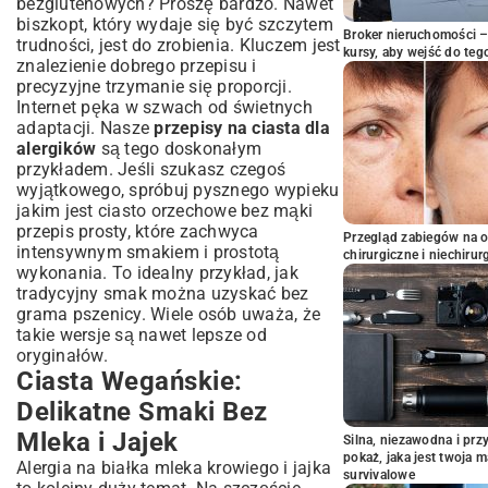
bezglutenowych? Proszę bardzo. Nawet
biszkopt, który wydaje się być szczytem
Broker nieruchomości – 
trudności, jest do zrobienia. Kluczem jest
kursy, aby wejść do teg
znalezienie dobrego przepisu i
precyzyjne trzymanie się proporcji.
Internet pęka w szwach od świetnych
adaptacji. Nasze
przepisy na ciasta dla
alergików
są tego doskonałym
przykładem. Jeśli szukasz czegoś
wyjątkowego, spróbuj pysznego wypieku
jakim jest
ciasto orzechowe bez mąki
przepis prosty
, które zachwyca
Przegląd zabiegów na 
intensywnym smakiem i prostotą
chirurgiczne i niechirur
wykonania. To idealny przykład, jak
tradycyjny smak można uzyskać bez
grama pszenicy. Wiele osób uważa, że
takie wersje są nawet lepsze od
oryginałów.
Ciasta Wegańskie:
Delikatne Smaki Bez
Mleka i Jajek
Silna, niezawodna i pr
pokaż, jaka jest twoja 
Alergia na białka mleka krowiego i jajka
survivalowe