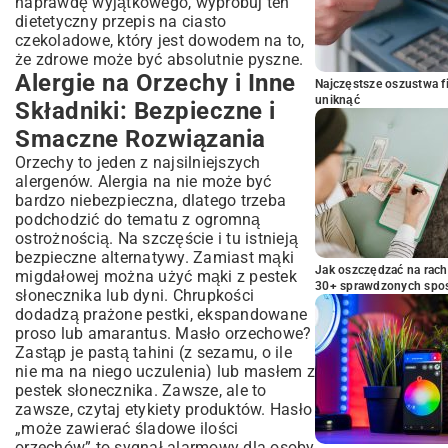
naprawdę wyjątkowego, wypróbuj ten
dietetyczny przepis na ciasto
czekoladowe
, który jest dowodem na to,
że zdrowe może być absolutnie pyszne.
Alergie na Orzechy i Inne
Najczęstsze oszustwa f
uniknąć
Składniki: Bezpieczne i
Smaczne Rozwiązania
Orzechy to jeden z najsilniejszych
alergenów. Alergia na nie może być
bardzo niebezpieczna, dlatego trzeba
podchodzić do tematu z ogromną
ostrożnością. Na szczęście i tu istnieją
bezpieczne alternatywy. Zamiast mąki
Jak oszczędzać na rac
migdałowej można użyć mąki z pestek
30+ sprawdzonych sp
słonecznika lub dyni. Chrupkości
dodadzą prażone pestki, ekspandowane
proso lub amarantus. Masło orzechowe?
Zastąp je pastą tahini (z sezamu, o ile
nie ma na niego uczulenia) lub masłem z
pestek słonecznika. Zawsze, ale to
zawsze, czytaj etykiety produktów. Hasło
„może zawierać śladowe ilości
orzechów” to sygnał alarmowy dla osoby