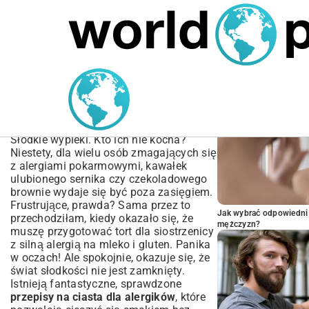
MARIUSZ ŁAMAGA
05.10.2025
BIZNES
POPULARNE A
Najlepsze Przepisy na
Ciasta dla Alergików |
Słodkości Bez Ograniczeń
Słodkie wypieki. Kto ich nie kocha?
Niestety, dla wielu osób zmagających się
z alergiami pokarmowymi, kawałek
ulubionego sernika czy czekoladowego
brownie wydaje się być poza zasięgiem.
Frustrujące, prawda? Sama przez to
Jak wybrać odpowiedni 
przechodziłam, kiedy okazało się, że
mężczyzn?
muszę przygotować tort dla siostrzenicy
z silną alergią na mleko i gluten. Panika
w oczach! Ale spokojnie, okazuje się, że
świat słodkości nie jest zamknięty.
Istnieją fantastyczne, sprawdzone
przepisy na ciasta dla alergików
, które