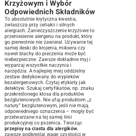
Krzyżowym i Wybór
Odpowiednich Składników
To absolutnie krytyczna kwestia,
zwłaszcza przy celiakii i silnych
alergiach. Zanieczyszczenie krzyżowe to
przeniesienie alergenu na produkt, który
go pierwotnie nie zawierał. Używanie tej
samej deski do krojenia, miksera czy
nawet blachy do pieczenia może być
niebezpieczne. Zawsze dokładnie myj i
wyparzaj wszystkie naczynia i
narzędzia. A najlepiej miej oddzielny
zestaw dedykowany do wypieków
bezalergenowych. Czytaj etykiety jak
detektyw. Szukaj certyfikatów, np. znaku
przekreślonego kłosa dla produktów
bezglutenowych. Nie ufaj produktom „z
natury” bezglutenowym, jeśli nie mają
odpowiedniego oznaczenia – mogły być
przetwarzane na tej samej linii
produkcyjnej co pszenica. Tworząc
przepisy na ciasta dla alergików
,
zawsze podkreślaj wagę czystości w