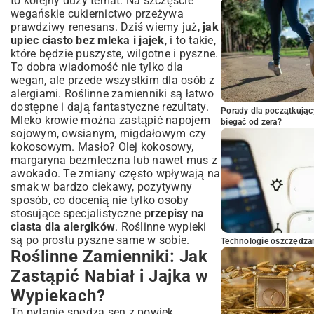
to kolejny duży temat. Na szczęście
wegańskie cukiernictwo przeżywa
prawdziwy renesans. Dziś wiemy już,
jak
upiec ciasto bez mleka i jajek
, i to takie,
które będzie puszyste, wilgotne i pyszne.
To dobra wiadomość nie tylko dla
wegan, ale przede wszystkim dla osób z
alergiami. Roślinne zamienniki są łatwo
dostępne i dają fantastyczne rezultaty.
Porady dla początkując
Mleko krowie można zastąpić napojem
biegać od zera?
sojowym, owsianym, migdałowym czy
kokosowym. Masło? Olej kokosowy,
margaryna bezmleczna lub nawet mus z
awokado. Te zmiany często wpływają na
smak w bardzo ciekawy, pozytywny
sposób, co docenią nie tylko osoby
stosujące specjalistyczne
przepisy na
ciasta dla alergików
. Roślinne wypieki
są po prostu pyszne same w sobie.
Technologie oszczędzan
Roślinne Zamienniki: Jak
Zastąpić Nabiał i Jajka w
Wypiekach?
To pytanie spędza sen z powiek