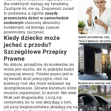
dla niektórych wydają się fanaberią.
Zaufajcie mi, nie są. Znajomość zasad
to podstawa, a ogólne
zasady
przewożenia dzieci w samochodzie
osobowym
stanowią absolutny
fundament, od którego zawsze
powinniśmy zaczynać.
Kiedy dziecko może
Sekret promiennej cery,
Twój najlepszy sprzymi
jechać z przodu?
Szczegółowe Przepisy
Prawne
No dobrze, przejdźmy do konkretów, bo
teoria jest ważna, ale to praktyka budzi
najwięcej emocji. Polskie prawo jest w
tej kwestii dość precyzyjne, choć na
pierwszy rzut oka może wydawać się
Bezpieczne metody trans
skomplikowane. Główne kryterium, które
musicie zapamiętać, to wzrost. Nie wiek.
Wiek jest drugorzędny. Liczą się
centymetry, bo to one decydują o tym,
jak pasy bezpieczeństwa układają się na