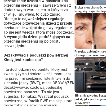
przewożenie dziecka w nosidełku na
przednim siedzeniu
– zawsze tyłem i z
Broker nieruchomości – 
dodatkowym warunkiem, o którym za
kursy, aby wejść do teg
chwilę. Tak, wiem, to dużo zasad.
Dlatego te
najważniejsze regulacje
dotyczące przewożenia dzieci z przodu
trzeba sobie wbijać do głowy regularnie.
To nie jest wiedza, która może poczekać.
A
wymogi dla dzieci podróżujących na
przednim siedzeniu
są po prostu
bezwzględne.
Przegląd zabiegów na 
Dezaktywacja poduszki powietrznej:
chirurgiczne i niechirur
Kiedy jest konieczna?
I tu dochodzimy do punktu, który jest
kwestią życia i śmierci. Jeśli montujesz
na przednim siedzeniu fotelik tyłem do
kierunku jazdy (RWF), masz OBOWIĄZEK
dezaktywować czołową poduszkę
powietrzną pasażera. To nie jest
Silna, niezawodna i pr
sugestia. To nakaz. Wystrzał poduszki
pokaż, jaka jest twoja 
powietrznej w fotelik RWF ma siłę, która
survivalowe
może zabić dziecko na miejscu.