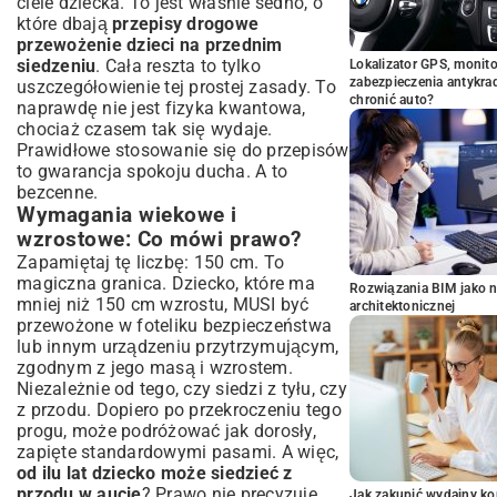
ciele dziecka. To jest właśnie sedno, o
które dbają
przepisy drogowe
przewożenie dzieci na przednim
siedzeniu
. Cała reszta to tylko
Lokalizator GPS, monito
zabezpieczenia antykra
uszczegółowienie tej prostej zasady. To
chronić auto?
naprawdę nie jest fizyka kwantowa,
chociaż czasem tak się wydaje.
Prawidłowe stosowanie się do przepisów
to gwarancja spokoju ducha. A to
bezcenne.
Wymagania wiekowe i
wzrostowe: Co mówi prawo?
Zapamiętaj tę liczbę: 150 cm. To
magiczna granica. Dziecko, które ma
Rozwiązania BIM jako n
mniej niż 150 cm wzrostu, MUSI być
architektonicznej
przewożone w foteliku bezpieczeństwa
lub innym urządzeniu przytrzymującym,
zgodnym z jego masą i wzrostem.
Niezależnie od tego, czy siedzi z tyłu, czy
z przodu. Dopiero po przekroczeniu tego
progu, może podróżować jak dorosły,
zapięte standardowymi pasami. A więc,
od ilu lat dziecko może siedzieć z
przodu w aucie
? Prawo nie precyzuje
Jak zakupić wydajny ko