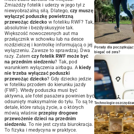
Zmiażdży fotelik i uderzy w jego tył z
niewyobrażalną siłą. Dlatego,
czy muszę
wyłączyć poduszkę powietrzną
przewożąc dziecko
w foteliku RWF? Tak,
absolutnie i bezdyskusyjnie tak.
Większość nowoczesnych aut ma
przełącznik w schowku lub na desce
rozdzielczej i kontrolkę informującą o jej
Porady dla początkując
wyłączeniu. Zawsze to sprawdzaj. Dwa
biegać od zera?
razy. Zatem
czy fotelik RWF może być
na przednim siedzeniu
? Tak, pod
warunkiem wyłączenia airbagu. A
kiedy
nie trzeba wyłączać poduszki
przewożąc dziecko
? Gdy dziecko jedzie
w foteliku przodem do kierunku jazdy
(FWF). Wtedy poduszka musi być
aktywna, ale fotel pasażera powinien być
odsunięty maksymalnie do tyłu. To są te
Technologie oszczędzan
detale, które ratują życie, a o których
mówią właśnie
przepisy drogowe
przewożenie dzieci na przednim
siedzeniu
. To nie jest czysta biurokracja.
To fizyka i medycyna w praktyce.