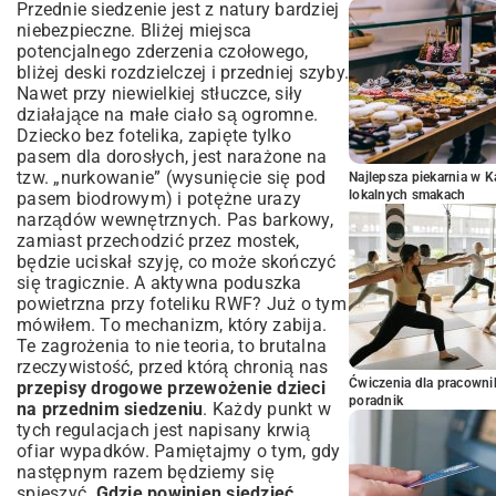
Przednie siedzenie jest z natury bardziej
niebezpieczne. Bliżej miejsca
potencjalnego zderzenia czołowego,
bliżej deski rozdzielczej i przedniej szyby.
Nawet przy niewielkiej stłuczce, siły
działające na małe ciało są ogromne.
Dziecko bez fotelika, zapięte tylko
pasem dla dorosłych, jest narażone na
tzw. „nurkowanie” (wysunięcie się pod
Najlepsza piekarnia w 
lokalnych smakach
pasem biodrowym) i potężne urazy
narządów wewnętrznych. Pas barkowy,
zamiast przechodzić przez mostek,
będzie uciskał szyję, co może skończyć
się tragicznie. A aktywna poduszka
powietrzna przy foteliku RWF? Już o tym
mówiłem. To mechanizm, który zabija.
Te zagrożenia to nie teoria, to brutalna
rzeczywistość, przed którą chronią nas
Ćwiczenia dla pracown
przepisy drogowe przewożenie dzieci
poradnik
na przednim siedzeniu
. Każdy punkt w
tych regulacjach jest napisany krwią
ofiar wypadków. Pamiętajmy o tym, gdy
następnym razem będziemy się
spieszyć.
Gdzie powinien siedzieć