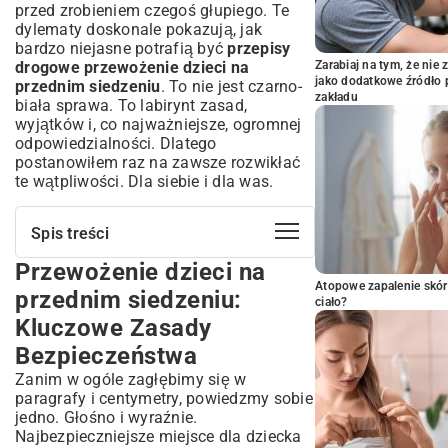
przed zrobieniem czegoś głupiego. Te
dylematy doskonale pokazują, jak
bardzo niejasne potrafią być
przepisy
drogowe przewożenie dzieci na
Zarabiaj na tym, że ni
jako dodatkowe źródło 
przednim siedzeniu
. To nie jest czarno-
zakładu
biała sprawa. To labirynt zasad,
wyjątków i, co najważniejsze, ogromnej
odpowiedzialności. Dlatego
postanowiłem raz na zawsze rozwikłać
te wątpliwości. Dla siebie i dla was.
Spis treści
Przewożenie dzieci na
Przewożenie dzieci na przednim
siedzeniu: Kluczowe Zasady
Atopowe zapalenie skór
przednim siedzeniu:
ciało?
Bezpieczeństwa
Kluczowe Zasady
Kiedy dziecko może jechać z przodu?
Szczegółowe Przepisy Prawne
Bezpieczeństwa
Wymagania wiekowe i wzrostowe: Co
Zanim w ogóle zagłębimy się w
mówi prawo?
paragrafy i centymetry, powiedzmy sobie
Fotelik samochodowy na przednim
jedno. Głośno i wyraźnie.
siedzeniu: Wyjątki i Zezwolenia
Najbezpieczniejsze miejsce dla dziecka