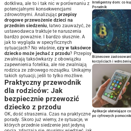
Inteligentny dom: co k
dotkliwa, ale to i tak nic w porównaniu z
Poradnik
potencjalnymi konsekwencjami
zdrowotnymi. Analizując
przepisy
drogowe przewożenie dzieci na
przednim siedzeniu
, łatwo zauważyć, że
ustawodawca traktuje te naruszenia
bardzo poważnie. I bardzo słusznie. A
jak to wygląda w specyficznych
sytuacjach? No właśnie,
czy w taksówce
dziecko może jechać z przodu
? Przepisy
Biznesowe zastosowani
zwalniają taksówkarzy z obowiązku
korzyściach i wdrożeni
zapewnienia fotelika, ale nie zwalniają
rodzica ze zdrowego rozsądku. Unikajmy
takich sytuacji, jeśli to tylko możliwe.
Praktyczny przewodnik
dla rodziców: Jak
bezpiecznie przewozić
dziecko z przodu
Aplikacje ułatwiające c
OK, dość straszenia. Czas na praktyczne
po cyfrowych pomocni
porady. Skoro już wiemy, że sytuacje, w
których przednie siedzenie jest jedyną
opcją, zdarzają się, musimy wiedzieć, jak