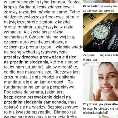
Ryzyka i konsekwencje: Dlaczego
w samochodzie to tylna kanapa. Koniec,
przestrzeganie przepisów jest kluczowe?
kropka. Badania, testy zderzeniowe i
Przerzedzone włosy na 
zatrzymać ten proces
zdrowy rozsądek mówią to samo. Tylne
Potencjalne zagrożenia dla dzieci na
siedzenie, zwłaszcza środkowe, oferuje
przednim siedzeniu
największą strefę zgniotu z każdej
Mandaty i kary za nieprzestrzeganie
strony, minimalizując ryzyko w razie
przepisów
wypadku. Ale życie pisze różne
Praktyczny przewodnik dla rodziców:
scenariusze. Czasem nie ma wyjścia,
Jak bezpiecznie przewozić dziecko z
czasem auto jest dwuosobowe, a
przodu
czasem po prostu trzeba. I właśnie wtedy
Wybór odpowiedniego fotelika: Na co
na scenę wchodzą rygorystyczne
zwrócić uwagę?
Zeppelin – zegarki z l
przepisy drogowe przewożenie dzieci
elegancją
Najczęstsze błędy przy montażu fotelika
na przednim siedzeniu
, które nie są po
na przednim siedzeniu
to, by nam utrudniać, ale by chronić to,
co dla nas najcenniejsze. Kluczowe jest
Bezpieczeństwo dziecka ponad
zrozumienie, że nie chodzi o unikanie
wszystko: Podsumowanie kluczowych
mandatu, ale o unikanie tragedii. To
zasad
fundamentalna zmiana perspektywy.
Podejście do tematu, jakim jest
bezpieczne przewożenie dzieci na
przednim siedzeniu samochodu
, musi
Czy wiesz, jak prawidł
opierać się na wiedzy. Bezpieczeństwo
twarzy, by cieszyć się 
to nie kwestia przypadku. Dlatego tak
niedoskonałości?
ważne są te wszystkie regulacje, które