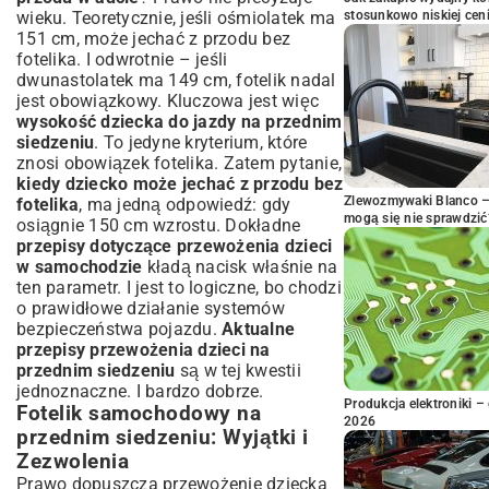
wieku. Teoretycznie, jeśli ośmiolatek ma
stosunkowo niskiej cen
151 cm, może jechać z przodu bez
fotelika. I odwrotnie – jeśli
dwunastolatek ma 149 cm, fotelik nadal
jest obowiązkowy. Kluczowa jest więc
wysokość dziecka do jazdy na przednim
siedzeniu
. To jedyne kryterium, które
znosi obowiązek fotelika. Zatem pytanie,
kiedy dziecko może jechać z przodu bez
Zlewozmywaki Blanco – 
fotelika
, ma jedną odpowiedź: gdy
mogą się nie sprawdzić
osiągnie 150 cm wzrostu. Dokładne
przepisy dotyczące przewożenia dzieci
w samochodzie
kładą nacisk właśnie na
ten parametr. I jest to logiczne, bo chodzi
o prawidłowe działanie systemów
bezpieczeństwa pojazdu.
Aktualne
przepisy przewożenia dzieci na
przednim siedzeniu
są w tej kwestii
jednoznaczne. I bardzo dobrze.
Produkcja elektroniki – 
Fotelik samochodowy na
2026
przednim siedzeniu: Wyjątki i
Zezwolenia
Prawo dopuszcza przewożenie dziecka