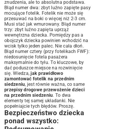
znudzenia, ale to absolutna podstawa.
Błąd numer dwa: zbyt luźno zapięte pasy
mocujące fotelik. Fotelik nie może się
przesuwać na boki o więcej niż 2-3 cm.
Musi stać jak wmurowany. Błąd numer
trzy: zbyt luźno zapięta uprząż
wewnętrzna dziecka. Pomiędzy pas a
obojczyk dziecka powinien wchodzić na
wcisk tylko jeden palec. Nie cała dłoń.
Błąd numer cztery (przy fotelikach FWF):
niedosunięcie fotela pasażera
maksymalnie do tyłu. To kluczowe, by
dać poduszce miejsce na rozwinięcie
się. Wiedza,
jak prawidłowo
zamontować fotelik na przednim
siedzeniu
, jest równie ważna, co same
przepisy drogowe przewożenie dzieci
na przednim siedzeniu
. To dwa
elementy tej samej układanki. Nie
popełniajcie tych błędów. Proszę.
Bezpieczeństwo dziecka
ponad wszystko:
Podsumowanie