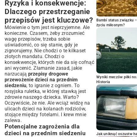
Ryzyka i konsekwencje:
Dlaczego przestrzeganie
przepisów jest kluczowe?
Bambi status związku 
życiu miłosnym?
Mówienie o tym jest nieprzyjemne. Ale
konieczne. Czasem, żeby zrozumieć
wagę przepisów, trzeba sobie
uświadomić, co się stanie, gdy je
zignorujemy. Nie chodzi o te kilkaset
złotych mandatu. Chodzi o
konsekwencje, których nie da się cofnąć
ani wycenić. Złamanie zasad, jakie
narzucają
przepisy drogowe
Wyniki meczów piłki noż
przewożenie dzieci na przednim
Historia
siedzeniu
, to igranie z ogniem. To
rosyjska ruletka, w której stawką jest
zdrowie naszego dziecka. Warto?
Oczywiście, że nie. Ale wciąż widzę na
ulicach dzieci na kolanach rodziców,
stojące między fotelami. I krew mnie
zalewa.
Potencjalne zagrożenia dla
dzieci na przednim siedzeniu
Jak uniknąć oszustw h