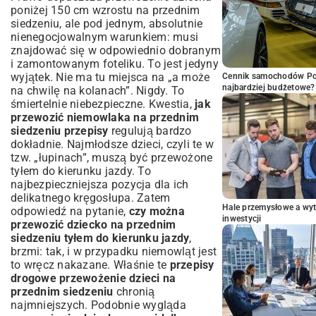
poniżej 150 cm wzrostu na przednim
siedzeniu, ale pod jednym, absolutnie
nienegocjowalnym warunkiem: musi
znajdować się w odpowiednio dobranym
i zamontowanym foteliku. To jest jedyny
wyjątek. Nie ma tu miejsca na „a może
Cennik samochodów Por
najbardziej budżetowe?
na chwilę na kolanach”. Nigdy. To
śmiertelnie niebezpieczne. Kwestia,
jak
przewozić niemowlaka na przednim
siedzeniu przepisy
regulują bardzo
dokładnie. Najmłodsze dzieci, czyli te w
tzw. „łupinach”, muszą być przewożone
tyłem do kierunku jazdy. To
najbezpieczniejsza pozycja dla ich
delikatnego kręgosłupa. Zatem
Hale przemysłowe a wyt
odpowiedź na pytanie,
czy można
inwestycji
przewozić dziecko na przednim
siedzeniu tyłem do kierunku jazdy
,
brzmi: tak, i w przypadku niemowląt jest
to wręcz nakazane. Właśnie te
przepisy
drogowe przewożenie dzieci na
przednim siedzeniu
chronią
najmniejszych. Podobnie wygląda