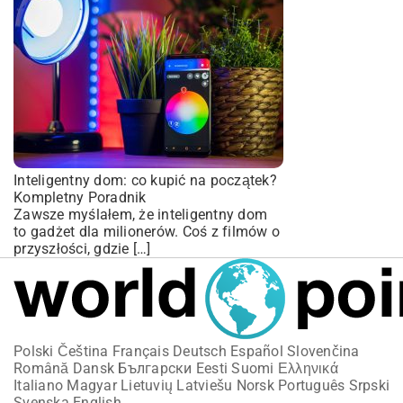
Inteligentny dom: co kupić na początek?
Kompletny Poradnik
Zawsze myślałem, że inteligentny dom
to gadżet dla milionerów. Coś z filmów o
przyszłości, gdzie […]
Polski
Čeština
Français
Deutsch
Español
Slovenčina
Română
Dansk
Български
Eesti
Suomi
Ελληνικά
Italiano
Magyar
Lietuvių
Latviešu
Norsk
Português
Srpski
Svenska
English