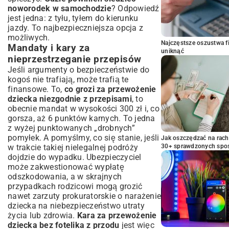
noworodek w samochodzie
? Odpowiedź
jest jedna: z tyłu, tyłem do kierunku
jazdy. To najbezpieczniejsza opcja z
możliwych.
Najczęstsze oszustwa f
Mandaty i kary za
uniknąć
nieprzestrzeganie przepisów
Jeśli argumenty o bezpieczeństwie do
kogoś nie trafiają, może trafią te
finansowe. To,
co grozi za przewożenie
dziecka niezgodnie z przepisami
, to
obecnie mandat w wysokości 300 zł i, co
gorsza, aż 6 punktów karnych. To jedna
z wyżej punktowanych „drobnych”
pomyłek. A pomyślmy, co się stanie, jeśli
Jak oszczędzać na rac
w trakcie takiej nielegalnej podróży
30+ sprawdzonych sp
dojdzie do wypadku. Ubezpieczyciel
może zakwestionować wypłatę
odszkodowania, a w skrajnych
przypadkach rodzicowi mogą grozić
nawet zarzuty prokuratorskie o narażenie
dziecka na niebezpieczeństwo utraty
życia lub zdrowia.
Kara za przewożenie
dziecka bez fotelika z przodu
jest więc