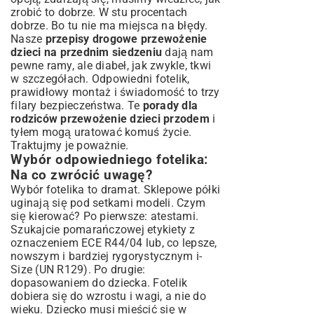
zrobić to dobrze. W stu procentach
dobrze. Bo tu nie ma miejsca na błędy.
Nasze
przepisy drogowe przewożenie
dzieci na przednim siedzeniu
dają nam
pewne ramy, ale diabeł, jak zwykle, tkwi
w szczegółach. Odpowiedni fotelik,
prawidłowy montaż i świadomość to trzy
filary bezpieczeństwa. Te
porady dla
rodziców przewożenie dzieci przodem
i
tyłem mogą uratować komuś życie.
Traktujmy je poważnie.
Wybór odpowiedniego fotelika:
Na co zwrócić uwagę?
Wybór fotelika to dramat. Sklepowe półki
uginają się pod setkami modeli. Czym
się kierować? Po pierwsze: atestami.
Szukajcie pomarańczowej etykiety z
oznaczeniem ECE R44/04 lub, co lepsze,
nowszym i bardziej rygorystycznym i-
Size (UN R129). Po drugie:
dopasowaniem do dziecka. Fotelik
dobiera się do wzrostu i wagi, a nie do
wieku. Dziecko musi mieścić się w