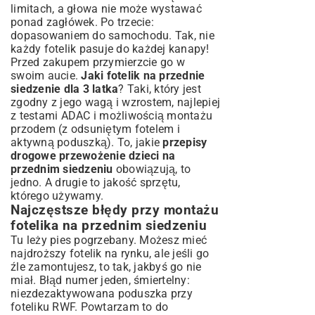
limitach, a głowa nie może wystawać
ponad zagłówek. Po trzecie:
dopasowaniem do samochodu. Tak, nie
każdy fotelik pasuje do każdej kanapy!
Przed zakupem przymierzcie go w
swoim aucie.
Jaki fotelik na przednie
siedzenie dla 3 latka
? Taki, który jest
zgodny z jego wagą i wzrostem, najlepiej
z testami ADAC i możliwością montażu
przodem (z odsuniętym fotelem i
aktywną poduszką). To, jakie
przepisy
drogowe przewożenie dzieci na
przednim siedzeniu
obowiązują, to
jedno. A drugie to jakość sprzętu,
którego używamy.
Najczęstsze błędy przy montażu
fotelika na przednim siedzeniu
Tu leży pies pogrzebany. Możesz mieć
najdroższy fotelik na rynku, ale jeśli go
źle zamontujesz, to tak, jakbyś go nie
miał. Błąd numer jeden, śmiertelny:
niezdezaktywowana poduszka przy
foteliku RWF. Powtarzam to do