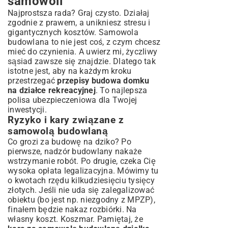
samowoli
Najprostsza rada? Graj czysto. Działaj
zgodnie z prawem, a unikniesz stresu i
gigantycznych kosztów. Samowola
budowlana to nie jest coś, z czym chcesz
mieć do czynienia. A uwierz mi, życzliwy
sąsiad zawsze się znajdzie. Dlatego tak
istotne jest, aby na każdym kroku
przestrzegać
przepisy budowa domku
na działce rekreacyjnej
. To najlepsza
polisa ubezpieczeniowa dla Twojej
inwestycji.
Ryzyko i kary związane z
samowolą budowlaną
Co grozi za budowę na dziko? Po
pierwsze, nadzór budowlany nakaże
wstrzymanie robót. Po drugie, czeka Cię
wysoka opłata legalizacyjna. Mówimy tu
o kwotach rzędu kilkudziesięciu tysięcy
złotych. Jeśli nie uda się zalegalizować
obiektu (bo jest np. niezgodny z MPZP),
finałem będzie nakaz rozbiórki. Na
własny koszt. Koszmar. Pamiętaj, że