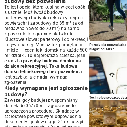
budowy bez pozwolenia
To jest opcja, która kusi najwięcej osób. I
słusznie! Możliwość budowy
parterowego budynku rekreacyjnego o
powierzchni zabudowy do 35 m² (a od
niedawna nawet do 70 m²) na samo
zgłoszenie to ogromne ułatwienie.
Kluczowe słowa: parterowy i do rekreacji
indywidualnej. Musisz też pamiętać o
Porady dla początkując
limicie – jeden taki domek na każde 500
biegać od zera?
m² działki. To najprostsza ścieżka, jeśli
chodzi o
przepisy budowa domku na
działce rekreacyjnej
. Taka
budowa
domku letniskowego bez pozwolenia
jest szybka, ale nadal wymaga
zgłoszenia.
Kiedy wymagane jest zgłoszenie
budowy?
Technologie oszczędzan
Zawsze, gdy budujesz wspomniany
domek do 35/70 m². Zgłoszenie to
uproszczona procedura. Składasz w
starostwie powiatowym odpowiednie
dokumenty i jeśli w ciągu 21 dni urząd