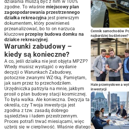
działania muszą być z nim w 100%
zgodne. To właśnie
miejscowy plan
zagospodarowania przestrzennego
działka rekreacyjna
jest pierwszym
dokumentem, który powinieneś
przeanalizować, bo to on narzuca
Cennik samochodów Por
kluczowe
przepisy budowa domku na
najbardziej budżetowe?
działce rekreacyjnej
.
Warunki zabudowy –
kiedy są konieczne?
A co, jeśli działka nie jest objęta MPZP?
Wtedy musisz wystąpić o wydanie
decyzji o Warunkach Zabudowy,
potocznie zwanymi WZ-tką. Pamiętam,
jak sam przez to przechodziłem.
Hale przemysłowe a wyt
Urzędniczka patrzyła na mnie, jakbym
inwestycji
prosił o plan budowy stacji kosmicznej.
To była walka. Ale konieczna. Decyzja ta
określa, czy Twoja inwestycja jest
zgodna z tzw. zasadą dobrego
sąsiedztwa i ładem przestrzennym.
Proces potrafi trwać miesiącami, więc
uzbrój się w cierpliwość. Właśnie dlatego