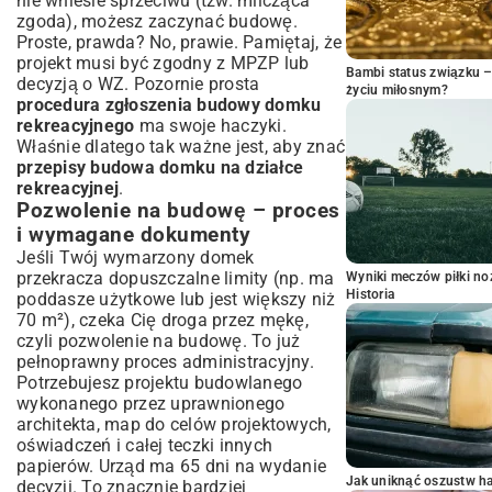
nie wniesie sprzeciwu (tzw. milcząca
zgoda), możesz zaczynać budowę.
Proste, prawda? No, prawie. Pamiętaj, że
projekt musi być zgodny z MPZP lub
Bambi status związku 
decyzją o WZ. Pozornie prosta
życiu miłosnym?
procedura zgłoszenia budowy domku
rekreacyjnego
ma swoje haczyki.
Właśnie dlatego tak ważne jest, aby znać
przepisy budowa domku na działce
rekreacyjnej
.
Pozwolenie na budowę – proces
i wymagane dokumenty
Jeśli Twój wymarzony domek
przekracza dopuszczalne limity (np. ma
Wyniki meczów piłki noż
Historia
poddasze użytkowe lub jest większy niż
70 m²), czeka Cię droga przez mękę,
czyli pozwolenie na budowę. To już
pełnoprawny proces administracyjny.
Potrzebujesz projektu budowlanego
wykonanego przez uprawnionego
architekta, map do celów projektowych,
oświadczeń i całej teczki innych
papierów. Urząd ma 65 dni na wydanie
Jak uniknąć oszustw h
decyzji. To znacznie bardziej