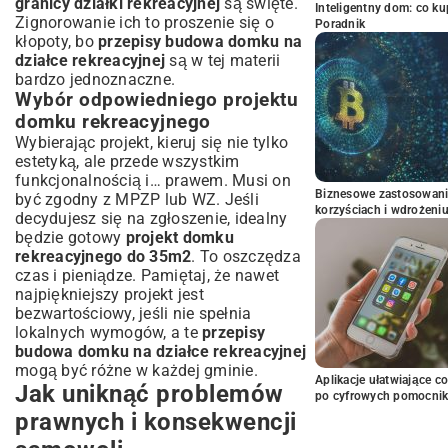
granicy działki rekreacyjnej
są święte.
Inteligentny dom: co k
Zignorowanie ich to proszenie się o
Poradnik
kłopoty, bo
przepisy budowa domku na
działce rekreacyjnej
są w tej materii
bardzo jednoznaczne.
Wybór odpowiedniego projektu
domku rekreacyjnego
Wybierając projekt, kieruj się nie tylko
estetyką, ale przede wszystkim
funkcjonalnością i… prawem. Musi on
Biznesowe zastosowani
być zgodny z MPZP lub WZ. Jeśli
korzyściach i wdrożeni
decydujesz się na zgłoszenie, idealny
będzie gotowy
projekt domku
rekreacyjnego do 35m2
. To oszczędza
czas i pieniądze. Pamiętaj, że nawet
najpiękniejszy projekt jest
bezwartościowy, jeśli nie spełnia
lokalnych wymogów, a te
przepisy
budowa domku na działce rekreacyjnej
mogą być różne w każdej gminie.
Aplikacje ułatwiające c
Jak uniknąć problemów
po cyfrowych pomocni
prawnych i konsekwencji