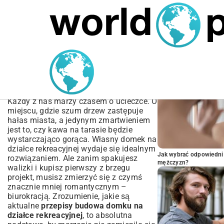
MARIUSZ ŁAMAGA
04.10.2025
TECHNOLOGIE
POPULARNE A
Przepisy Budowa Domku
na Działce Rekreacyjnej:
Kompletny Poradnik
Każdy z nas marzy czasem o ucieczce. O
miejscu, gdzie szum drzew zastępuje
hałas miasta, a jedynym zmartwieniem
jest to, czy kawa na tarasie będzie
wystarczająco gorąca. Własny domek na
działce rekreacyjnej wydaje się idealnym
Jak wybrać odpowiedni 
rozwiązaniem. Ale zanim spakujesz
mężczyzn?
walizki i kupisz pierwszy z brzegu
projekt, musisz zmierzyć się z czymś
znacznie mniej romantycznym –
biurokracją. Zrozumienie, jakie są
aktualne
przepisy budowa domku na
działce rekreacyjnej
, to absolutna