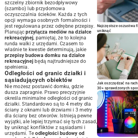
szczelny zbiornik bezodpływowy
(szambo) lub przydomowa
oczyszczalnia ścieków. Każda z tych
opcji wymaga osobnych formalności i
jest regulowana przez odrębne przepisy.
Najczęstsze oszustwa f
uniknąć
Planując
przyłącza mediów na działce
rekreacyjnej
, pamiętaj, że to kolejna
runda walki z urzędami. Czasem to
właśnie te kwestie determinują, jakie
przepisy budowa domku na działce
rekreacyjnej
będą najtrudniejsze do
spełnienia.
Odległości od granic działki i
sąsiadujących obiektów
Jak oszczędzać na rac
Nie możesz postawić domku, gdzie
30+ sprawdzonych sp
dusza zapragnie. Prawo precyzyjnie
określa minimalne odległości od granic
działki. Standardowo są to 4 metry dla
ściany z oknami lub drzwiami i 3 metry
dla ściany bez otworów. Istnieją pewne
wyjątki, ale lepiej trzymać się tych zasad,
by uniknąć konfliktów z sąsiadami i
urzędami. Te
odległości budowy od