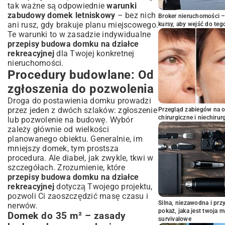
tak ważne są odpowiednie
warunki
zabudowy domek letniskowy
– bez nich
Broker nieruchomości – 
ani rusz, gdy brakuje planu miejscowego.
kursy, aby wejść do teg
Te warunki to w zasadzie indywidualne
przepisy budowa domku na działce
rekreacyjnej
dla Twojej konkretnej
nieruchomości.
Procedury budowlane: Od
zgłoszenia do pozwolenia
Droga do postawienia domku prowadzi
przez jeden z dwóch szlaków: zgłoszenie
Przegląd zabiegów na 
chirurgiczne i niechirur
lub pozwolenie na budowę. Wybór
zależy głównie od wielkości
planowanego obiektu. Generalnie, im
mniejszy domek, tym prostsza
procedura. Ale diabeł, jak zwykle, tkwi w
szczegółach. Zrozumienie, które
przepisy budowa domku na działce
rekreacyjnej
dotyczą Twojego projektu,
pozwoli Ci zaoszczędzić masę czasu i
Silna, niezawodna i pr
nerwów.
pokaż, jaka jest twoja 
Domek do 35 m² – zasady
survivalowe