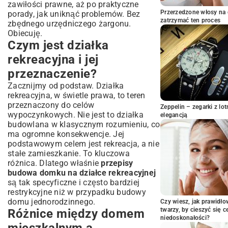
zawiłości prawne, aż po praktyczne
konieczne?
Przerzedzone włosy na 
porady, jak uniknąć problemów. Bez
Procedury budowlane: Od zgłoszenia do
zatrzymać ten proces
zbędnego urzędniczego żargonu.
pozwolenia
Obiecuję.
Czym jest działka
Domek do 35 m² – zasady budowy bez
pozwolenia
rekreacyjna i jej
Kiedy wymagane jest zgłoszenie budowy?
przeznaczenie?
Pozwolenie na budowę – proces i
wymagane dokumenty
Zacznijmy od podstaw. Działka
rekreacyjna, w świetle prawa, to teren
Kluczowe aspekty projektowe i
przeznaczony do celów
techniczne
Zeppelin – zegarki z l
wypoczynkowych. Nie jest to działka
elegancją
Przyłącza mediów: Woda, prąd,
budowlana w klasycznym rozumieniu, co
kanalizacja/szambo
ma ogromne konsekwencje. Jej
Odległości od granic działki i sąsiadujących
podstawowym celem jest rekreacja, a nie
obiektów
stałe zamieszkanie. To kluczowa
Wybór odpowiedniego projektu domku
różnica. Dlatego właśnie
przepisy
rekreacyjnego
budowa domku na działce rekreacyjnej
Jak uniknąć problemów prawnych i
są tak specyficzne i często bardziej
konsekwencji samowoli
restrykcyjne niż w przypadku budowy
domu jednorodzinnego.
Ryzyko i kary związane z samowolą
Czy wiesz, jak prawidł
budowlaną
twarzy, by cieszyć się 
Różnice między domem
niedoskonałości?
Legalne użytkowanie domku rekreacyjnego