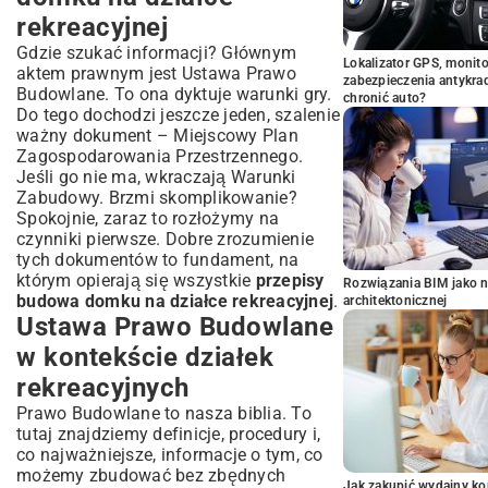
rekreacyjnej
Gdzie szukać informacji? Głównym
Lokalizator GPS, monito
aktem prawnym jest Ustawa Prawo
zabezpieczenia antykra
Budowlane. To ona dyktuje warunki gry.
chronić auto?
Do tego dochodzi jeszcze jeden, szalenie
ważny dokument – Miejscowy Plan
Zagospodarowania Przestrzennego.
Jeśli go nie ma, wkraczają Warunki
Zabudowy. Brzmi skomplikowanie?
Spokojnie, zaraz to rozłożymy na
czynniki pierwsze. Dobre zrozumienie
tych dokumentów to fundament, na
którym opierają się wszystkie
przepisy
Rozwiązania BIM jako n
budowa domku na działce rekreacyjnej
.
architektonicznej
Ustawa Prawo Budowlane
w kontekście działek
rekreacyjnych
Prawo Budowlane to nasza biblia. To
tutaj znajdziemy definicje, procedury i,
co najważniejsze, informacje o tym, co
możemy zbudować bez zbędnych
Jak zakupić wydajny ko