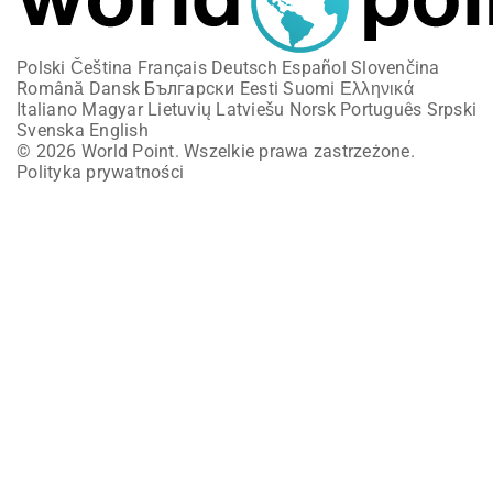
Polski
Čeština
Français
Deutsch
Español
Slovenčina
Română
Dansk
Български
Eesti
Suomi
Ελληνικά
Italiano
Magyar
Lietuvių
Latviešu
Norsk
Português
Srpski
Svenska
English
© 2026 World Point. Wszelkie prawa zastrzeżone.
Polityka prywatności