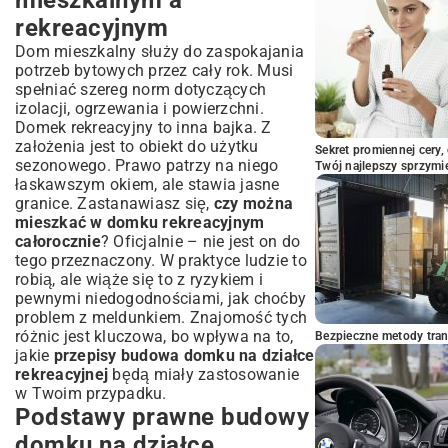
mieszkalnym a
– co musisz wiedzieć?
rekreacyjnym
Podsumowanie: Twój wymarzony
domek na działce rekreacyjnej
Dom mieszkalny służy do zaspokajania
potrzeb bytowych przez cały rok. Musi
spełniać szereg norm dotyczących
izolacji, ogrzewania i powierzchni.
Domek rekreacyjny to inna bajka. Z
założenia jest to obiekt do użytku
Sekret promiennej cery,
sezonowego. Prawo patrzy na niego
Twój najlepszy sprzymi
łaskawszym okiem, ale stawia jasne
granice. Zastanawiasz się,
czy można
mieszkać w domku rekreacyjnym
całorocznie
? Oficjalnie – nie jest on do
tego przeznaczony. W praktyce ludzie to
robią, ale wiąże się to z ryzykiem i
pewnymi niedogodnościami, jak choćby
problem z meldunkiem. Znajomość tych
różnic jest kluczowa, bo wpływa na to,
Bezpieczne metody trans
jakie
przepisy budowa domku na działce
rekreacyjnej
będą miały zastosowanie
w Twoim przypadku.
Podstawy prawne budowy
domku na działce