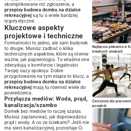
skomplikowane niż zgłoszenie, a
przepisy budowa domku na działce
rekreacyjnej
są tu o wiele bardziej
rygorystyczne.
Kluczowe aspekty
projektowe i techniczne
Formalności to jedno, ale sam budynek
Najlepsza piekarnia w 
to drugie. Musisz zadbać o kilka
lokalnych smakach
technicznych aspektów, które są równie
ważne, jak papierologia. To właśnie one
zdecydują o komforcie i legalności
Twojej oazy spokoju. Dobre
przygotowanie na tym etapie to klucz, a
przepisy budowa domku na działce
rekreacyjnej
mają tu również wiele do
powiedzenia.
Przyłącza mediów: Woda, prąd,
Ćwiczenia dla pracown
kanalizacja/szambo
poradnik
Domek bez mediów to raczej szałas.
Musisz zaplanować, jak doprowadzisz
prąd i wodę. A co ze ściekami? Jeśli nie
ma sieci kanalizacyjnej, pozostaje Ci