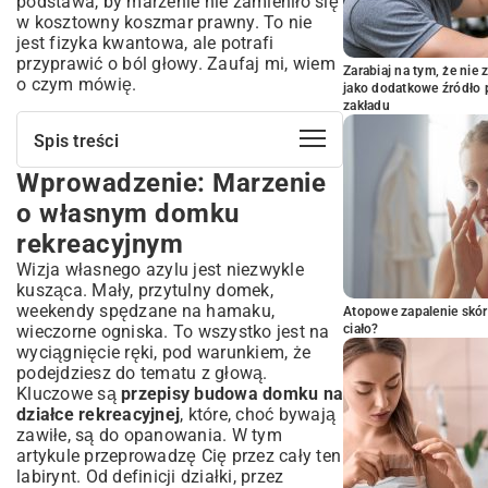
podstawa, by marzenie nie zamieniło się
w kosztowny koszmar prawny. To nie
jest fizyka kwantowa, ale potrafi
przyprawić o ból głowy. Zaufaj mi, wiem
Zarabiaj na tym, że ni
o czym mówię.
jako dodatkowe źródło 
zakładu
Spis treści
Wprowadzenie: Marzenie
Wprowadzenie: Marzenie o własnym
domku rekreacyjnym
o własnym domku
Czym jest działka rekreacyjna i jej
rekreacyjnym
przeznaczenie?
Wizja własnego azylu jest niezwykle
Różnice między domem mieszkalnym a
kusząca. Mały, przytulny domek,
rekreacyjnym
weekendy spędzane na hamaku,
Atopowe zapalenie skór
Podstawy prawne budowy domku na
wieczorne ogniska. To wszystko jest na
ciało?
działce rekreacyjnej
wyciągnięcie ręki, pod warunkiem, że
Ustawa Prawo Budowlane w kontekście
podejdziesz do tematu z głową.
działek rekreacyjnych
Kluczowe są
przepisy budowa domku na
działce rekreacyjnej
, które, choć bywają
Znaczenie Miejscowego Planu
zawiłe, są do opanowania. W tym
Zagospodarowania Przestrzennego
artykule przeprowadzę Cię przez cały ten
(MPZP)
labirynt. Od definicji działki, przez
Warunki zabudowy – kiedy są