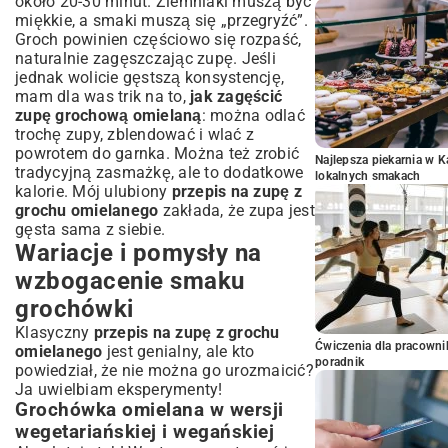
około 20-30 minut. Ziemniaki muszą być
miękkie, a smaki muszą się „przegryźć”.
Groch powinien częściowo się rozpaść,
naturalnie zagęszczając zupę. Jeśli
jednak wolicie gęstszą konsystencję,
mam dla was trik na to,
jak zagęścić
zupę grochową omielaną
: można odlać
trochę zupy, zblendować i wlać z
powrotem do garnka. Można też zrobić
Najlepsza piekarnia w 
tradycyjną zasmażkę, ale to dodatkowe
lokalnych smakach
kalorie. Mój ulubiony
przepis na zupę z
grochu omielanego
zakłada, że zupa jest
gęsta sama z siebie.
Wariacje i pomysły na
wzbogacenie smaku
grochówki
Klasyczny
przepis na zupę z grochu
Ćwiczenia dla pracown
omielanego
jest genialny, ale kto
poradnik
powiedział, że nie można go urozmaicić?
Ja uwielbiam eksperymenty!
Grochówka omielana w wersji
wegetariańskiej i wegańskiej