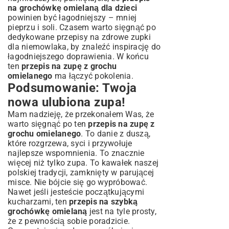
na grochówkę omielaną dla dzieci
powinien być łagodniejszy – mniej
pieprzu i soli. Czasem warto sięgnąć po
dedykowane
przepisy na zdrowe zupki
dla niemowlaka
, by znaleźć inspirację do
łagodniejszego doprawienia. W końcu
ten
przepis na zupę z grochu
omielanego
ma łączyć pokolenia.
Podsumowanie: Twoja
nowa ulubiona zupa!
Mam nadzieję, że przekonałem Was, że
warto sięgnąć po ten
przepis na zupę z
grochu omielanego
. To danie z duszą,
które rozgrzewa, syci i przywołuje
najlepsze wspomnienia. To znacznie
więcej niż tylko zupa. To kawałek naszej
polskiej tradycji, zamknięty w parującej
misce. Nie bójcie się go wypróbować.
Nawet jeśli jesteście początkującymi
kucharzami, ten
przepis na szybką
grochówkę omielaną
jest na tyle prosty,
że z pewnością sobie poradzicie.