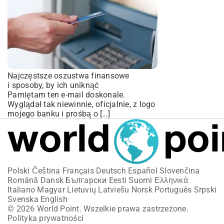
Najczęstsze oszustwa finansowe
i sposoby, by ich uniknąć
Pamiętam ten e-mail doskonale.
Wyglądał tak niewinnie, oficjalnie, z logo
mojego banku i prośbą o […]
Polski
Čeština
Français
Deutsch
Español
Slovenčina
Română
Dansk
Български
Eesti
Suomi
Ελληνικά
Italiano
Magyar
Lietuvių
Latviešu
Norsk
Português
Srpski
Svenska
English
© 2026 World Point. Wszelkie prawa zastrzeżone.
Polityka prywatności