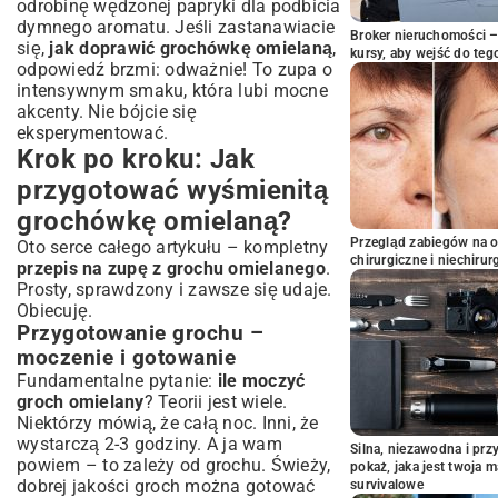
odrobinę wędzonej papryki dla podbicia
dymnego aromatu. Jeśli zastanawiacie
Broker nieruchomości – 
się,
jak doprawić grochówkę omielaną
,
kursy, aby wejść do teg
odpowiedź brzmi: odważnie! To zupa o
intensywnym smaku, która lubi mocne
akcenty. Nie bójcie się
eksperymentować.
Krok po kroku: Jak
przygotować wyśmienitą
grochówkę omielaną?
Przegląd zabiegów na 
Oto serce całego artykułu – kompletny
chirurgiczne i niechirur
przepis na zupę z grochu omielanego
.
Prosty, sprawdzony i zawsze się udaje.
Obiecuję.
Przygotowanie grochu –
moczenie i gotowanie
Fundamentalne pytanie:
ile moczyć
groch omielany
? Teorii jest wiele.
Niektórzy mówią, że całą noc. Inni, że
wystarczą 2-3 godziny. A ja wam
Silna, niezawodna i pr
powiem – to zależy od grochu. Świeży,
pokaż, jaka jest twoja 
dobrej jakości groch można gotować
survivalowe