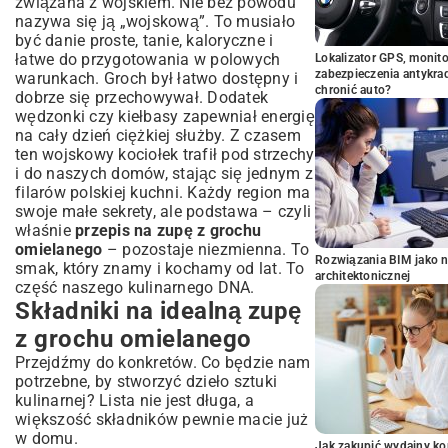
związana z wojskiem. Nie bez powodu
nazywa się ją „wojskową”. To musiało
być danie proste, tanie, kaloryczne i
łatwe do przygotowania w polowych
Lokalizator GPS, monito
zabezpieczenia antykra
warunkach. Groch był łatwo dostępny i
chronić auto?
dobrze się przechowywał. Dodatek
wędzonki czy kiełbasy zapewniał energię
na cały dzień ciężkiej służby. Z czasem
ten wojskowy kociołek trafił pod strzechy
i do naszych domów, stając się jednym z
filarów polskiej kuchni. Każdy region ma
swoje małe sekrety, ale podstawa – czyli
właśnie
przepis na zupę z grochu
omielanego
– pozostaje niezmienna. To
Rozwiązania BIM jako n
smak, który znamy i kochamy od lat. To
architektonicznej
część naszego kulinarnego DNA.
Składniki na idealną zupę
z grochu omielanego
Przejdźmy do konkretów. Co będzie nam
potrzebne, by stworzyć dzieło sztuki
kulinarnej? Lista nie jest długa, a
większość składników pewnie macie już
w domu.
Jak zakupić wydajny ko