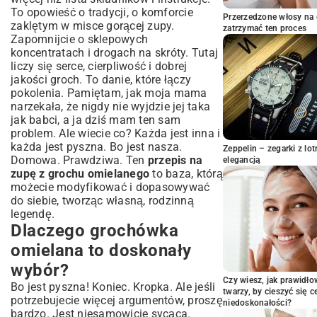
Sekrety wyboru najlepszego grochu
To opowieść o tradycji, o komforcie
omielanego
Przerzedzone włosy na 
zaklętym w misce gorącej zupy.
zatrzymać ten proces
Aromatyczne dodatki, które podkreślą
Zapomnijcie o sklepowych
smak
koncentratach i drogach na skróty. Tutaj
Krok po kroku: Jak przygotować
liczy się serce, cierpliwość i dobrej
wyśmienitą grochówkę omielaną?
jakości groch. To danie, które łączy
pokolenia. Pamiętam, jak moja mama
Przygotowanie grochu – moczenie i
gotowanie
narzekała, że nigdy nie wyjdzie jej taka
jak babci, a ja dziś mam ten sam
Warzywa i mięso – baza smaku
problem. Ale wiecie co? Każda jest inna i
Łączenie składników i doprawianie
każda jest pyszna. Bo jest nasza.
Zeppelin – zegarki z l
Czas gotowania i konsystencja –
Domowa. Prawdziwa. Ten
przepis na
elegancją
perfekcyjny efekt
zupę z grochu omielanego
to baza, którą
Wariacje i pomysły na wzbogacenie
możecie modyfikować i dopasowywać
smaku grochówki
do siebie, tworząc własną, rodzinną
Grochówka omielana w wersji
legendę.
wegetariańskiej i wegańskiej
Dlaczego grochówka
Dodatki mięsne, które odmienią Twoją
omielana to doskonały
zupę
wybór?
Egzotyczne przyprawy – dla odważnych
kucharzy
Czy wiesz, jak prawidł
Bo jest pyszna! Koniec. Kropka. Ale jeśli
twarzy, by cieszyć się 
Inspiracje z różnych kuchni świata
potrzebujecie więcej argumentów, proszę
niedoskonałości?
bardzo. Jest niesamowicie sycąca.
Korzyści zdrowotne grochu omielanego