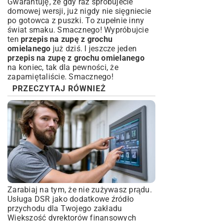
Gwarantuję, że gdy raz spróbujecie
domowej wersji, już nigdy nie sięgniecie
po gotowca z puszki. To zupełnie inny
świat smaku. Smacznego! Wypróbujcie
ten
przepis na zupę z grochu
omielanego
już dziś. I jeszcze jeden
przepis na zupę z grochu omielanego
na koniec, tak dla pewności, że
zapamiętaliście. Smacznego!
PRZECZYTAJ RÓWNIEŻ
Zarabiaj na tym, że nie zużywasz prądu.
Usługa DSR jako dodatkowe źródło
przychodu dla Twojego zakładu
Większość dyrektorów finansowych