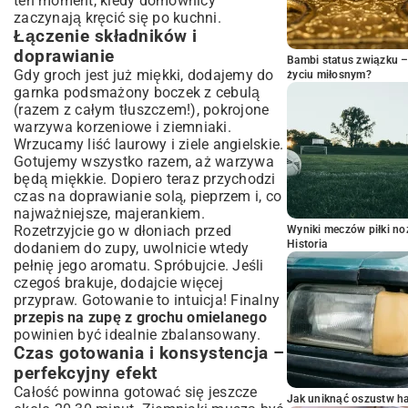
ten moment, kiedy domownicy
zaczynają kręcić się po kuchni.
Łączenie składników i
doprawianie
Bambi status związku 
Gdy groch jest już miękki, dodajemy do
życiu miłosnym?
garnka podsmażony boczek z cebulą
(razem z całym tłuszczem!), pokrojone
warzywa korzeniowe i ziemniaki.
Wrzucamy liść laurowy i ziele angielskie.
Gotujemy wszystko razem, aż warzywa
będą miękkie. Dopiero teraz przychodzi
czas na doprawianie solą, pieprzem i, co
najważniejsze, majerankiem.
Rozetrzyjcie go w dłoniach przed
Wyniki meczów piłki noż
Historia
dodaniem do zupy, uwolnicie wtedy
pełnię jego aromatu. Spróbujcie. Jeśli
czegoś brakuje, dodajcie więcej
przypraw. Gotowanie to intuicja! Finalny
przepis na zupę z grochu omielanego
powinien być idealnie zbalansowany.
Czas gotowania i konsystencja –
perfekcyjny efekt
Całość powinna gotować się jeszcze
Jak uniknąć oszustw h