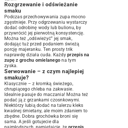
Rozgrzewanie i odświeżanie
smaku
Podczas przechowywania zupa mocno
zgęstnieje. Przy odgrzewaniu wystarczy
dodać odrobinę wody lub bulionu, by
przywrócić jej pierwotną konsystencję.
Można też „odświeżyć” jej smak,
dodając tuż przed podaniem świeżą
porcję majeranku. Ten prosty trik
naprawdę działa cuda. Każdy
przepis na
zupę z grochu omielanego
na tym
zyska.
Serwowanie – z czym najlepiej
smakuje?
Klasycznie – z kromką świeżego,
chrupiącego chleba na zakwasie.
Idealnie pasuje do maczania! Można też
podać ją z grzankami czosnkowymi.
Niektórzy lubią dodać na talerzu kleks
kwaśnej śmietany, ale moim zdaniem to
zbędne. Dobra grochówka broni się
sama. A jeśli gotujecie dla
najmłodszych, pamiętajcie, że
przepis