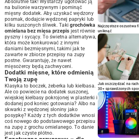
Absolutnie tak! Wystarczy ugotować ją
na bulionie warzywnym i pominąć
mięsny dodatek. Aby uzyskać wędzony
posmak, dodajcie wędzonej papryki lub
kilku suszonych śliwek. Taki
grochówka
Najczęstsze oszustwa f
omielana bez mięsa przepis
jest równie
uniknąć
pyszny i sycący. To świetna alternatywa,
która może konkurować z innymi
daniami bezmięsnymi, takimi jak te
zawarte w zbiorze
przepisy na zupy
postne
. Gwarantuję, że nawet
mięsożercy będą zachwyceni.
Dodatki mięsne, które odmienią
Twoją zupę
Jak oszczędzać na rac
Klasyka to boczek, żeberka lub kiełbasa.
30+ sprawdzonych sp
Ale co powiecie na dodatek suszonej,
wiejskiej kiełbasy pokrojonej w plasterki i
dodanej pod koniec gotowania? Albo na
skwarki z wędzonej słoniny jako
posypkę? Każdy z tych dodatków wnosi
coś nowego do podstawowego przepisu
na zupę z grochu omielanego. To danie
jest jak czyste płótno.