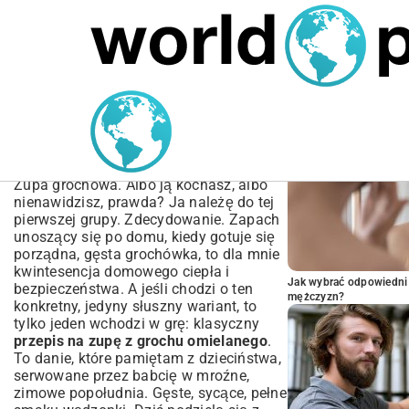
MARIUSZ ŁAMAGA
05.10.2025
BIZNES
POPULARNE A
Kompletny przepis na
zupę z grochu omielanego
| Sekrety idealnego smaku
Zupa grochowa. Albo ją kochasz, albo
nienawidzisz, prawda? Ja należę do tej
pierwszej grupy. Zdecydowanie. Zapach
unoszący się po domu, kiedy gotuje się
porządna, gęsta grochówka, to dla mnie
kwintesencja domowego ciepła i
Jak wybrać odpowiedni 
bezpieczeństwa. A jeśli chodzi o ten
mężczyzn?
konkretny, jedyny słuszny wariant, to
tylko jeden wchodzi w grę: klasyczny
przepis na zupę z grochu omielanego
.
To danie, które pamiętam z dzieciństwa,
serwowane przez babcię w mroźne,
zimowe popołudnia. Gęste, sycące, pełne