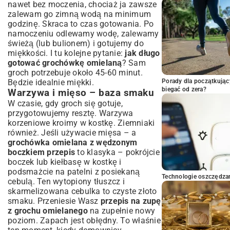
nawet bez moczenia, chociaż ja zawsze
zalewam go zimną wodą na minimum
godzinę. Skraca to czas gotowania. Po
namoczeniu odlewamy wodę, zalewamy
świeżą (lub bulionem) i gotujemy do
miękkości. I tu kolejne pytanie:
jak długo
gotować grochówkę omielaną
? Sam
groch potrzebuje około 45-60 minut.
Będzie idealnie miękki.
Porady dla początkując
biegać od zera?
Warzywa i mięso – baza smaku
W czasie, gdy groch się gotuje,
przygotowujemy resztę. Warzywa
korzeniowe kroimy w kostkę. Ziemniaki
również. Jeśli używacie mięsa – a
grochówka omielana z wędzonym
boczkiem przepis
to klasyka – pokrójcie
boczek lub kiełbasę w kostkę i
podsmażcie na patelni z posiekaną
Technologie oszczędzan
cebulą. Ten wytopiony tłuszcz i
skarmelizowana cebulka to czyste złoto
smaku. Przeniesie Wasz
przepis na zupę
z grochu omielanego
na zupełnie nowy
poziom. Zapach jest obłędny. To właśnie