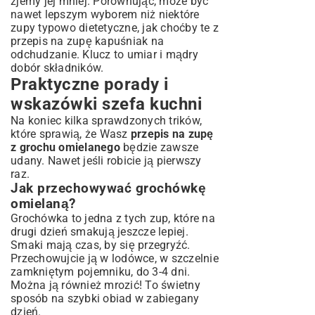
zjemy jej mniej. Porównując, może być
nawet lepszym wyborem niż niektóre
zupy typowo dietetyczne, jak choćby te z
przepis na zupę kapuśniak na
odchudzanie
. Klucz to umiar i mądry
dobór składników.
Praktyczne porady i
wskazówki szefa kuchni
Na koniec kilka sprawdzonych trików,
które sprawią, że Wasz
przepis na zupę
z grochu omielanego
będzie zawsze
udany. Nawet jeśli robicie ją pierwszy
raz.
Jak przechowywać grochówkę
omielaną?
Grochówka to jedna z tych zup, które na
drugi dzień smakują jeszcze lepiej.
Smaki mają czas, by się przegryźć.
Przechowujcie ją w lodówce, w szczelnie
zamkniętym pojemniku, do 3-4 dni.
Można ją również mrozić! To świetny
sposób na szybki obiad w zabiegany
dzień.