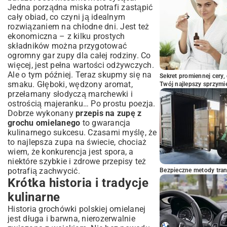
Jedna porządna miska potrafi zastąpić
– dlaczego warto jeść?
cały obiad, co czyni ją idealnym
Bogactwo białka i błonnika
rozwiązaniem na chłodne dni. Jest też
Witaminy i minerały w każdej łyżce
ekonomiczna – z kilku prostych
Grochówka a dieta – czy to dobry wybór?
składników można przygotować
ogromny gar zupy dla całej rodziny. Co
Praktyczne porady i wskazówki szefa
więcej, jest pełna wartości odżywczych.
kuchni
Ale o tym później. Teraz skupmy się na
Sekret promiennej cery,
Jak przechowywać grochówkę omielaną?
smaku. Głęboki, wędzony aromat,
Twój najlepszy sprzymi
Rozgrzewanie i odświeżanie smaku
przełamany słodyczą marchewki i
Serwowanie – z czym najlepiej smakuje?
ostrością majeranku… Po prostu poezja.
Podsumowanie: Twoja nowa ulubiona
Dobrze wykonany
przepis na zupę z
zupa!
grochu omielanego
to gwarancja
kulinarnego sukcesu. Czasami myślę, że
to najlepsza zupa na świecie, chociaż
wiem, że konkurencja jest spora, a
niektóre
szybkie i zdrowe przepisy
też
potrafią zachwycić.
Bezpieczne metody trans
Krótka historia i tradycje
kulinarne
Historia grochówki polskiej omielanej
jest długa i barwna, nierozerwalnie