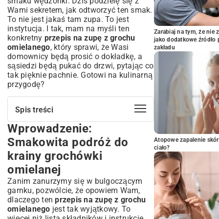
smaku wędzonki. Dziś podzielę się z
Wami sekretem, jak odtworzyć ten smak.
To nie jest jakaś tam zupa. To jest
instytucja. I tak, mam na myśli ten
Zarabiaj na tym, że ni
konkretny
przepis na zupę z grochu
jako dodatkowe źródło 
omielanego
, który sprawi, że Wasi
zakładu
domownicy będą prosić o dokładkę, a
sąsiedzi będą pukać do drzwi, pytając co
tak pięknie pachnie. Gotowi na kulinarną
przygodę?
Spis treści
Wprowadzenie:
Wprowadzenie: Smakowita podróż do
krainy grochówki omielanej
Smakowita podróż do
Atopowe zapalenie skór
Dlaczego grochówka omielana to
ciało?
krainy grochówki
doskonały wybór?
omielanej
Krótka historia i tradycje kulinarne
Zanim zanurzymy się w bulgoczącym
Składniki na idealną zupę z grochu
garnku, pozwólcie, że opowiem Wam,
omielanego
dlaczego ten
przepis na zupę z grochu
Podstawowe produkty – co musisz mieć w
omielanego
jest tak wyjątkowy. To
spiżarni?
więcej niż lista składników i instrukcje.