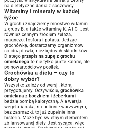
poczytać w artykule na temat
przepisy
na dietetyczne dania z soczewicy
.
Witaminy i minerały w każdej
łyżce
W grochu znajdziemy mnóstwo witamin
z grupy B, a także witaminę K, A i C. Jest
również cennym źródłem żelaza,
magnezu, fosforu i potasu. Jedząc
grochówkę, dostarczamy organizmowi
solidną dawkę niezbędnych składników.
Dlatego
przepis na zupę z grochu
omielanego
to nie tylko puste kalorie, ale
pełnowartościowy posiłek.
Grochówka a dieta – czy to
dobry wybór?
Wszystko zależy od wersji, którą
przygotujemy. Oczywiście,
grochówka
omielana z boczkiem i żeberkami
będzie bombą kaloryczną. Ale wersja
wegetariańska, na bulionie warzywnym,
bez zasmażki, to już zupełnie inna
historia. Może być świetnym elementem
zbilansowanej diety. Jest sycąca, więc