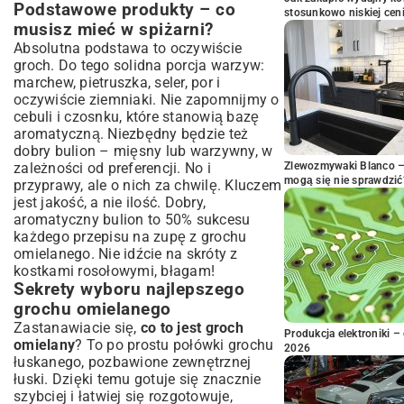
Podstawowe produkty – co
stosunkowo niskiej cen
musisz mieć w spiżarni?
Absolutna podstawa to oczywiście
groch. Do tego solidna porcja warzyw:
marchew, pietruszka, seler, por i
oczywiście ziemniaki. Nie zapomnijmy o
cebuli i czosnku, które stanowią bazę
aromatyczną. Niezbędny będzie też
dobry bulion – mięsny lub warzywny, w
zależności od preferencji. No i
Zlewozmywaki Blanco – 
mogą się nie sprawdzić
przyprawy, ale o nich za chwilę. Kluczem
jest jakość, a nie ilość. Dobry,
aromatyczny bulion to 50% sukcesu
każdego przepisu na zupę z grochu
omielanego. Nie idźcie na skróty z
kostkami rosołowymi, błagam!
Sekrety wyboru najlepszego
grochu omielanego
Zastanawiacie się,
co to jest groch
Produkcja elektroniki – 
omielany
? To po prostu połówki grochu
2026
łuskanego, pozbawione zewnętrznej
łuski. Dzięki temu gotuje się znacznie
szybciej i łatwiej się rozgotowuje,