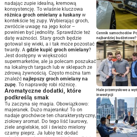
nadając zupie idealną, kremową
konsystencję. To właśnie kluczowa
różnica groch omielany a łuskany
w
kontekście tej zupy. Wybierając groch,
zwróćcie uwagę na jego kolor –
powinien być jednolity. Sprawdźcie też
Cennik samochodów Por
datę ważności. Stary groch będzie
najbardziej budżetowe?
gotował się wieki, a i tak może pozostać
twardy. A
gdzie kupić groch omielany
?
Jest dostępny w większości
supermarketów, ale ja polecam poszukać
na lokalnych targach lub w sklepach ze
zdrową żywnością. Często można tam
znaleźć
najlepszy groch omielany na
zupę
. To naprawdę robi różnicę.
Aromatyczne dodatki, które
Hale przemysłowe a wyt
inwestycji
podkreślą smak
Tu zaczyna się magia. Obowiązkowo:
majeranek. Dużo majeranku! To on
nadaje grochówce ten charakterystyczny,
ziołowy aromat. Do tego liść laurowy,
ziele angielskie, sól i świeżo mielony
czarny pieprz. Ja lubię też dodać