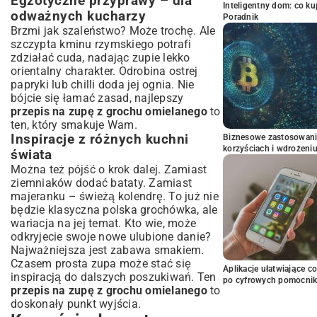
Egzotyczne przyprawy – dla
Inteligentny dom: co k
odważnych kucharzy
Poradnik
Brzmi jak szaleństwo? Może trochę. Ale
szczypta kminu rzymskiego potrafi
zdziałać cuda, nadając zupie lekko
orientalny charakter. Odrobina ostrej
papryki lub chilli doda jej ognia. Nie
bójcie się łamać zasad, najlepszy
przepis na zupę z grochu omielanego
to
ten, który smakuje Wam.
Inspiracje z różnych kuchni
Biznesowe zastosowani
korzyściach i wdrożeni
świata
Można też pójść o krok dalej. Zamiast
ziemniaków dodać bataty. Zamiast
majeranku – świeżą kolendrę. To już nie
będzie klasyczna polska grochówka, ale
wariacja na jej temat. Kto wie, może
odkryjecie swoje nowe ulubione danie?
Najważniejsza jest zabawa smakiem.
Czasem prosta zupa może stać się
Aplikacje ułatwiające c
inspiracją do dalszych poszukiwań. Ten
po cyfrowych pomocni
przepis na zupę z grochu omielanego
to
doskonały punkt wyjścia.