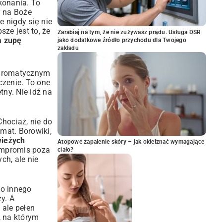
konania. To
y na Boże
e nigdy się nie
sze jest to, że
Zarabiaj na tym, że nie zużywasz prądu. Usługa DSR
a zupę
jako dodatkowe źródło przychodu dla Twojego
zakładu
k aromatycznym
czenie. To one
ny. Nie idź na
Chociaż, nie do
mat. Borowiki,
wieżych
Atopowe zapalenie skóry – jak okiełznać wymagające
kompromis poza
ciało?
ch, ale nie
co innego
zy. A
i, ale pełen
, na którym