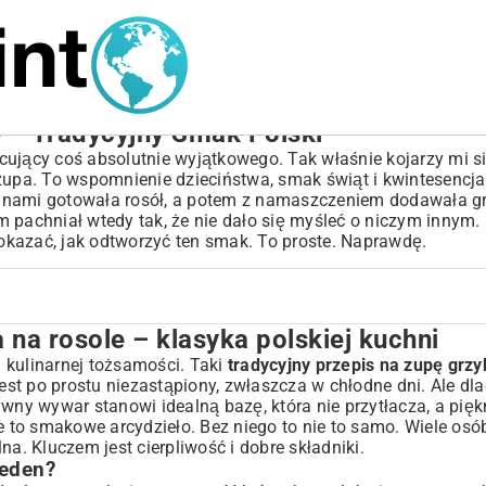
 – Tradycyjny Smak Polski
cujący coś absolutnie wyjątkowego. Tak właśnie kojarzy mi si
 zupa. To wspomnienie dzieciństwa, smak świąt i kwintesencja 
inami gotowała rosół, a potem z namaszczeniem dodawała gr
pachniał wtedy tak, że nie dało się myśleć o niczym innym. I
okazać, jak odtworzyć ten smak. To proste. Naprawdę.
 na rosole – klasyka polskiej kuchni
 polskiej kuchni
j kulinarnej tożsamości. Taki
tradycyjny przepis na zupę grzy
Jest po prostu niezastąpiony, zwłaszcza w chłodne dni. Ale dl
wny wywar stanowi idealną bazę, która nie przytłacza, a pięk
 to smakowe arcydzieło. Bez niego to nie to samo. Wiele os
alna. Kluczem jest cierpliwość i dobre składniki.
jeden?