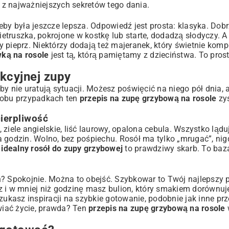
z najważniejszych sekretów tego dania.
żeby była jeszcze lepsza. Odpowiedź jest prosta: klasyka. Dob
truszka, pokrojone w kostkę lub starte, dodadzą słodyczy. A 
ny pieprz. Niektórzy dodają też majeranek, który świetnie komp
ką na rosole
jest tą, którą pamiętamy z dzieciństwa. To prost
kcyjnej zupy
y nie uratują sytuacji. Możesz poświęcić na niego pół dnia, 
W obu przypadkach ten
przepis na zupę grzybową na rosole
zys
ierpliwość
ziele angielskie, liść laurowy, opalona cebula. Wszystko lądu
a godzin. Wolno, bez pośpiechu. Rosół ma tylko „mrugać”, ni
i
idealny rosół do zupy grzybowej
to prawdziwy skarb. To baza
zin? Spokojnie. Można to obejść. Szybkowar to Twój najlepszy p
z i w mniej niż godzinę masz bulion, który smakiem dorównuj
szukasz inspiracji na szybkie gotowanie, podobnie jak inne
prz
wiać życie, prawda? Ten
przepis na zupę grzybową na rosole