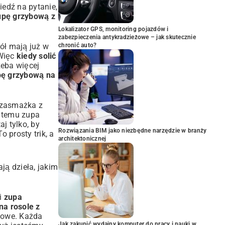
iedź na pytanie,
zupę grzybową z
Lokalizator GPS, monitoring pojazdów i
zabezpieczenia antykradzieżowe – jak skutecznie
ół mają już w
chronić auto?
 Więc
kiedy solić
zeba więcej
pę grzybową na
o zasmażka z
i temu zupa
j tylko, by
Rozwiązania BIM jako niezbędne narzędzie w branży
 prosty trik, a
architektonicznej
ją dzieła, jakim
ki
zupa
na rosole z
kowe. Każda
Jak zakupić wydajny komputer do pracy i nauki w