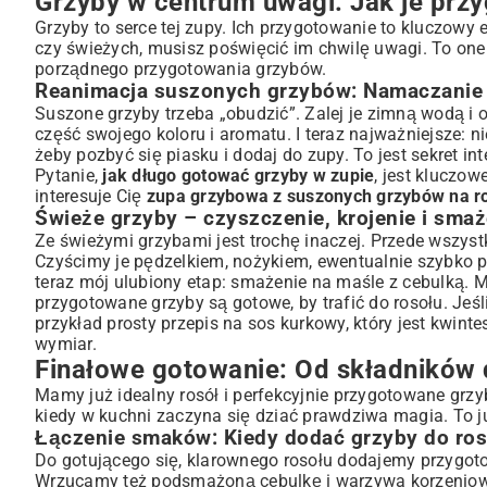
Grzyby w centrum uwagi: Jak je prz
Grzyby to serce tej zupy. Ich przygotowanie to kluczowy
czy świeżych, musisz poświęcić im chwilę uwagi. To one
porządnego przygotowania grzybów.
Reanimacja suszonych grzybów: Namaczanie 
Suszone grzyby trzeba „obudzić”. Zalej je zimną wodą i o
część swojego koloru i aromatu. I teraz najważniejsze: ni
żeby pozbyć się piasku i dodaj do zupy. To jest sekret 
Pytanie,
jak długo gotować grzyby w zupie
, jest kluczow
interesuje Cię
zupa grzybowa z suszonych grzybów na r
Świeże grzyby – czyszczenie, krojenie i smaż
Ze świeżymi grzybami jest trochę inaczej. Przede wszys
Czyścimy je pędzelkiem, nożykiem, ewentualnie szybko p
teraz mój ulubiony etap: smażenie na maśle z cebulką. 
przygotowane grzyby są gotowe, by trafić do rosołu. Jeśl
przykład
prosty przepis na sos kurkowy
, który jest kwin
wymiar.
Finałowe gotowanie: Od składników 
Mamy już idealny rosół i perfekcyjnie przygotowane grz
kiedy w kuchni zaczyna się dziać prawdziwa magia. To 
Łączenie smaków: Kiedy dodać grzyby do ros
Do gotującego się, klarownego rosołu dodajemy przygot
Wrzucamy też podsmażoną cebulkę i warzywa korzeniowe,