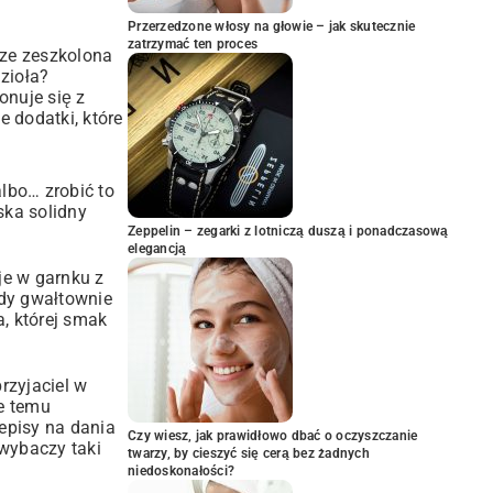
Przerzedzone włosy na głowie – jak skutecznie
zatrzymać ten proces
rze zeszkolona
zioła?
onuje się z
e dodatki, które
albo… zrobić to
ka solidny
Zeppelin – zegarki z lotniczą duszą i ponadczasową
elegancją
je w garnku z
gdy gwałtownie
, której smak
rzyjaciel w
e temu
episy na dania
Czy wiesz, jak prawidłowo dbać o oczyszczanie
wybaczy taki
twarzy, by cieszyć się cerą bez żadnych
niedoskonałości?