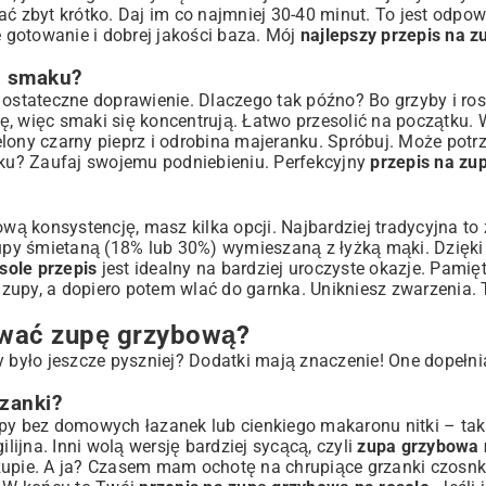
ć zbyt krótko. Daj im co najmniej 30-40 minut. To jest odpow
gotowanie i dobrej jakości baza. Mój
najlepszy przepis na 
ę smaku?
 ostateczne doprawienie. Dlaczego tak późno? Bo grzyby i ros
ę, więc smaki się koncentrują. Łatwo przesolić na początku.
elony czarny pieprz i odrobina majeranku. Spróbuj. Może potr
ku? Zaufaj swojemu podniebieniu. Perfekcyjny
przepis na zu
ową konsystencję, masz kilka opcji. Najbardziej tradycyjna t
 zupy śmietaną (18% lub 30%) wymieszaną z łyżką mąki. Dzięk
ole przepis
jest idealny na bardziej uroczyste okazje. Pamięta
upy, a dopiero potem wlać do garnka. Unikniesz zwarzenia. To
awać zupę grzybową?
 było jeszcze pyszniej? Dodatki mają znaczenie! One dopełnia
rzanki?
upy bez domowych łazanek lub cienkiego makaronu nitki – ta
ilijna. Inni wolą wersję bardziej sycącą, czyli
zupa grzybowa 
upie. A ja? Czasem mam ochotę na chrupiące grzanki czosn