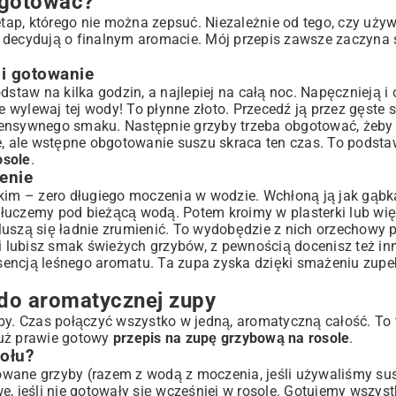
ygotować?
 etap, którego nie można zepsuć. Niezależnie od tego, czy uż
 decydują o finalnym aromacie. Mój przepis zawsze zaczyna 
i gotowanie
dstaw na kilka godzin, a najlepiej na całą noc. Napęcznieją 
e wylewaj tej wody! To płynne złoto. Przecedź ją przez gęste s
intensywnego smaku. Następnie grzyby trzeba obgotować, żeby
e, ale wstępne obgotowanie suszu skraca ten czas. To podstaw
osole
.
enie
tkim – zero długiego moczenia w wodzie. Wchłoną ją jak gąbka
łuczemy pod bieżącą wodą. Potem kroimy w plasterki lub więk
Muszą się ładnie zrumienić. To wydobędzie z nich orzechowy
i lubisz smak świeżych grzybów, z pewnością docenisz też inn
tesencją leśnego aromatu. Ta zupa zyska dzięki smażeniu zupe
do aromatycznej zupy
yby. Czas połączyć wszystko w jedną, aromatyczną całość. To
już prawie gotowy
przepis na zupę grzybową na rosole
.
ołu?
owane grzyby (razem z wodą z moczenia, jeśli używaliśmy su
 jeśli nie gotowały się wcześniej w rosole. Gotujemy wszys