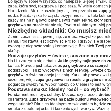
Przygotowanie rosołu: Krok do perfekcyjnej zupy
Bo łączy w sobie wszystko, co najlepsze. Głębię smaku i
zupa, która syci, rozgrzewa i pociesza. W wielu domach
Gotowanie tradycyjnego rosołu – przepis na cierpliwość
Narodzenie
. Ale nie oszukujmy się, ten
przepis na zupę 
Gdy czas goni: Rosół ekspresowy
nudzi. Każda łyżka to czysta przyjemność. To taki kulinar
Grzyby w centrum uwagi: Jak je przygotować?
każdy ma na nią swój patent, swój mały sekret, który sp
Reanimacja suszonych grzybów: Namaczanie i gotowanie
grzybową na rosole
stanie się Twoim ulubionym. Mój
pr
Niezbędne składniki: Co musisz mie
Świeże grzyby – czyszczenie, krojenie i smażenie
Finałowe gotowanie: Od składników do aromatycznej zu
Zanim zaczniesz, upewnij się, że masz wszystko pod rę
daniu. Podstawą jest oczywiście rosół i grzyby, ale dia
Łączenie smaków: Kiedy dodać grzyby do rosołu?
tworzą tę niepowtarzalną kompozycję. Bez nich Twój
pr
Doprawianie do perfekcji: Jak wydobyć głębię smaku?
skróty.
Jak zagęścić zupę grzybową na rosole?
Rodzaje grzybów – świeże, suszone czy mro
Wariacje i serwowanie: Z czym podawać zupę grzybową
No i tu zaczyna się debata.
Jakie grzyby najlepsze do z
Klasyczne dodatki: Makaron, ziemniaki czy grzanki?
końca. Prawda jest taka, że
zupa grzybowa z suszonych 
podgrzybki – susz wydobywa z nich esencję. Świeże grz
Alternatywne wersje: Zupa grzybowa bez śmietany
grzybów
to świetna opcja jesienią. Kurki lub prawdziwk
Przechowywanie i odgrzewanie – ciesz się smakiem dłużej
sezonem, więc
zupa grzybowa na rosole z grzybów mro
Podsumowanie: Twoja idealna zupa grzybowa na rosole 
pogardzę świeżymi. Wybór należy do Ciebie i to jest w t
Podstawa smaku: Idealny rosół – co wybrać?
Fundament musi być solidny. Możesz użyć rosołu drobi
charakteru.
Zupa grzybowa na bazie bulionu wołowego
b
wegetarianie? Dla nich idealnym rozwiązaniem będzie
z
smaku z opalonej cebuli i korzeniowych warzyw. Ważne, ż