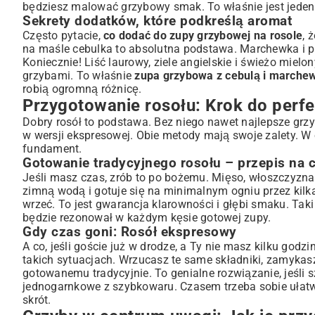
będziesz malować grzybowy smak. To właśnie jest jeden 
Sekrety dodatków, które podkreślą aromat
Często pytacie,
co dodać do zupy grzybowej na rosole
, 
na maśle cebulka to absolutna podstawa. Marchewka i pie
Koniecznie! Liść laurowy, ziele angielskie i świeżo mielo
grzybami. To właśnie
zupa grzybowa z cebulą i marchew
robią ogromną różnicę.
Przygotowanie rosołu: Krok do perfe
Dobry rosół to podstawa. Bez niego nawet najlepsze grzyb
w wersji ekspresowej. Obie metody mają swoje zalety. 
fundament.
Gotowanie tradycyjnego rosołu – przepis na c
Jeśli masz czas, zrób to po bożemu. Mięso, włoszczyzna, 
zimną wodą i gotuje się na minimalnym ogniu przez kilk
wrzeć. To jest gwarancja klarowności i głębi smaku. Tak
będzie rezonował w każdym kęsie gotowej zupy.
Gdy czas goni: Rosół ekspresowy
A co, jeśli goście już w drodze, a Ty nie masz kilku god
takich sytuacjach. Wrzucasz te same składniki, zamykas
gotowanemu tradycyjnie. To genialne rozwiązanie, jeśli 
jednogarnkowe z szybkowaru
. Czasem trzeba sobie ułat
skrót.