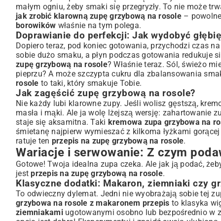
małym ogniu, żeby smaki się przegryzły. To nie może trwa
jak zrobić klarowną zupę grzybową na rosole
– powolne 
borowików
właśnie na tym polega.
Doprawianie do perfekcji: Jak wydobyć głębi
Dopiero teraz, pod koniec gotowania, przychodzi czas na
sobie dużo smaku, a płyn podczas gotowania redukuje si
zupę grzybową na rosole
? Właśnie teraz. Sól, świeżo mi
pieprzu? A może szczypta cukru dla zbalansowania sma
rosole
to taki, który smakuje Tobie.
Jak zagęścić zupę grzybową na rosole?
Nie każdy lubi klarowne zupy. Jeśli wolisz gęstszą, krem
masła i mąki. Ale ja wolę lżejszą wersję: zahartowanie
staje się aksamitna. Taki
kremowa zupa grzybowa na ros
śmietanę najpierw wymieszać z kilkoma łyżkami gorącej z
ratuje ten
przepis na zupę grzybową na rosole
.
Wariacje i serwowanie: Z czym pod
Gotowe! Twoja idealna zupa czeka. Ale jak ją podać, żeby
jest
przepis na zupę grzybową na rosole
.
Klasyczne dodatki: Makaron, ziemniaki czy g
To odwieczny dylemat. Jedni nie wyobrażają sobie tej z
grzybowa na rosole z makaronem przepis
to klasyka wig
ziemniakami
ugotowanymi osobno lub bezpośrednio w z