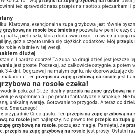
. W końcu to Twój
przepis na zupę grzybową na rosole
. Jeśli
powinni też sprawdzić nasz
przepis na risotto z pieczarkami i
etany
ądku! Klarowna, esencjonalna zupa grzybowa jest równie pysz
ę grzybową na rosole bez śmietany
pozwala w pełni cieszyć 
 natką pietruszki, która doda świeżości. To świetna opcja na
ilijny
, gdzie często unika się ciężkich dodatków. Mój
przepis
o robię właśnie w tej wersji.
makiem dłużej
stanie. I bardzo dobrze! Ta zupa na drugi dzień jest jeszcze l
waniu
jest proste. Poczekaj, aż całkowicie ostygnie, a potem
ak 3-4 dni. Odgrzewaj na małym ogniu, nie doprowadzając d
y i makaronu. Ten
przepis na zupę grzybową na rosole
jest bar
rzybowa na rosole czeka!
ewodnik pokazał Ci, że idealny
przepis na zupę grzybową na 
zywołuje wspomnienia i po prostu fantastycznie smakuje. Nie bó
ną, unikalną wersję. Gotowanie to przygoda. A teraz do dzie
ecie. Smacznego!
le
przypadnie Ci do gustu. Ten
przepis na zupę grzybową na 
ową na rosole
jest najlepszy. Na pewno ten
przepis na zupę 
 zupę grzybową na rosole
, poczujesz magię. Pamiętaj, że
prz
c,
przepis na zupę grzybową na rosole
jest prosty. Ostatni r