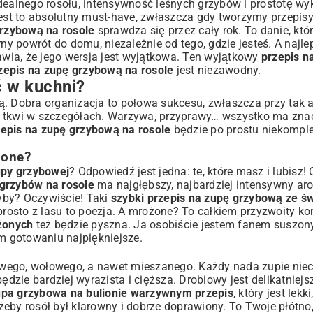
dealnego rosołu, intensywność leśnych grzybów i prostotę wy
 jest to absolutny must-have, zwłaszcza gdy tworzymy
przepis
grzybową na rosole
sprawdza się przez cały rok. To danie, któr
ny powrót do domu, niezależnie od tego, gdzie jesteś. A najlep
rawia, że jego wersja jest wyjątkowa. Ten wyjątkowy
przepis n
zepis na zupę grzybową na rosole
jest niezawodny.
ć w kuchni?
py
ką. Dobra organizacja to połowa sukcesu, zwłaszcza przy ta
beł tkwi w szczegółach. Warzywa, przyprawy… wszystko ma zna
zepis na zupę grzybową na rosole
będzie po prostu niekomplet
żone?
?
upy grzybowej
? Odpowiedź jest jedna: te, które masz i lubisz! 
grzybów na rosole
ma najgłębszy, najbardziej intensywny aro
yby? Oczywiście! Taki
szybki przepis na zupę grzybową ze ś
i prosto z lasu to poezja. A mrożone? To całkiem przyzwoity 
żonych
też będzie pyszna. Ja osobiście jestem fanem suszony
czeka!
ym gotowaniu najpiękniejsze.
owego, wołowego, a nawet mieszanego. Każdy nada zupie nie
ędzie bardziej wyrazista i cięższa. Drobiowy jest delikatniejs
upa grzybowa na bulionie warzywnym przepis
, który jest lekk
eby rosół był klarowny i dobrze doprawiony. To Twoje płótno