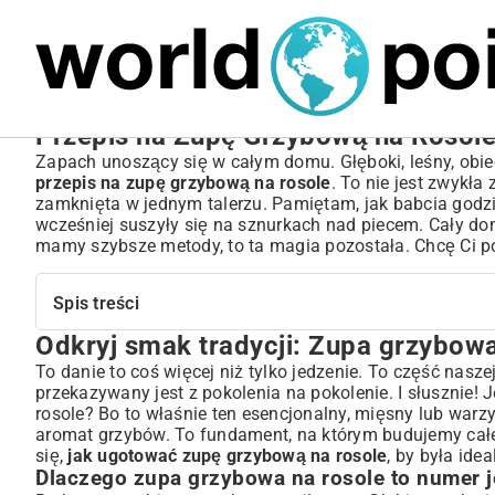
MARIUSZ ŁAMAGA
05.10.2025
BIZNES
Przepis na Zupę Grzybową na Rosole
Zapach unoszący się w całym domu. Głęboki, leśny, obie
przepis na zupę grzybową na rosole
. To nie jest zwykła
zamknięta w jednym talerzu. Pamiętam, jak babcia godz
wcześniej suszyły się na sznurkach nad piecem. Cały dom 
mamy szybsze metody, to ta magia pozostała. Chcę Ci p
Spis treści
Odkryj smak tradycji: Zupa grzybowa
Odkryj smak tradycji: Zupa grzybowa na rosole – klasyka
Dlaczego zupa grzybowa na rosole to numer jeden?
To danie to coś więcej niż tylko jedzenie. To część nasze
przekazywany jest z pokolenia na pokolenie. I słusznie! 
Niezbędne składniki: Co musisz mieć w kuchni?
rosole? Bo to właśnie ten esencjonalny, mięsny lub warzy
Rodzaje grzybów – świeże, suszone czy mrożone?
aromat grzybów. To fundament, na którym budujemy całe
Podstawa smaku: Idealny rosół – co wybrać?
się,
jak ugotować zupę grzybową na rosole
, by była ide
Sekrety dodatków, które podkreślą aromat
Dlaczego zupa grzybowa na rosole to numer 