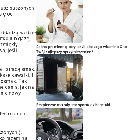
ywasz suszonych,
się od
i oddadzą wodzie
itko lub gazę,
 zmiękły.
Sekret promiennej cery, czyli dlaczego witamina C to
a, jeśli
Twój najlepszy sprzymierzeniec?
 i stracą smak.
sze kawałki. I
 posmak. Tak
e dania, jak na
łnie nowy
Bezpieczne metody transportu dzieł sztuki
 ten moment,
szonych!).
tko razem na