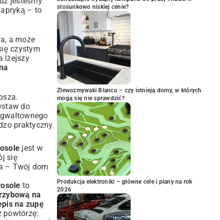
 już jesteśmy
stosunkowo niskiej cenie?
 papryką
– to
na, a może
się czystym
 lżejszy
 na
Zlewozmywaki Blanco – czy istnieją domy, w których
epsza.
mogą się nie sprawdzić?
 wstaw do
o gwałtownego
dzo praktyczny.
rosole
jest w
j się
ła – Twój dom
Produkcja elektroniki – główne cele i plany na rok
rosole
to
2026
grzybową na
epis na zupę
az powtórzę: