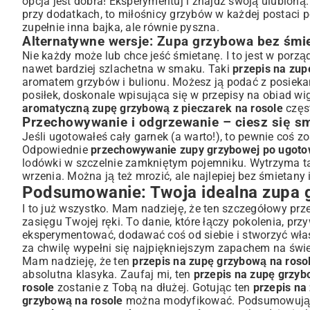
opcja jest dobra! Eksperymentuj i znajdź swoją ulubioną
przy dodatkach, to miłośnicy grzybów w każdej postaci 
zupełnie inna bajka, ale równie pyszna.
Alternatywne wersje: Zupa grzybowa bez śmi
Nie każdy może lub chce jeść śmietanę. I to jest w porz
nawet bardziej szlachetna w smaku. Taki
przepis na zup
aromatem grzybów i bulionu. Możesz ją podać z posiekaną
posiłek, doskonale wpisująca się w
przepisy na obiad wig
aromatyczną zupę grzybową z pieczarek na rosole
częst
Przechowywanie i odgrzewanie – ciesz się s
Jeśli ugotowałeś cały garnek (a warto!), to pewnie coś zo
Odpowiednie
przechowywanie zupy grzybowej po ugoto
lodówki w szczelnie zamkniętym pojemniku. Wytrzyma t
wrzenia. Można ją też mrozić, ale najlepiej bez śmietan
Podsumowanie: Twoja idealna zupa g
I to już wszystko. Mam nadzieję, że ten szczegółowy prz
zasięgu Twojej ręki. To danie, które łączy pokolenia, pr
eksperymentować, dodawać coś od siebie i stworzyć włas
za chwilę wypełni się najpiękniejszym zapachem na świ
Mam nadzieję, że ten
przepis na zupę grzybową na roso
absolutna klasyka. Zaufaj mi, ten
przepis na zupę grzyb
rosole
zostanie z Tobą na dłużej. Gotując ten
przepis na
grzybową na rosole
można modyfikować. Podsumowują