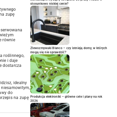
stosunkowo niskiej cenie?
ożywnego
 na zupę
to serwowana
 świeżym
e równie
Zlewozmywaki Blanco – czy istnieją domy, w których
mogą się nie sprawdzić?
a roślinnego,
nie i daje
e dostarcza
dzisz, idealny
ię niesamowitym,
rawy do
Produkcja elektroniki – główne cele i plany na rok
przepis na zupę
2026