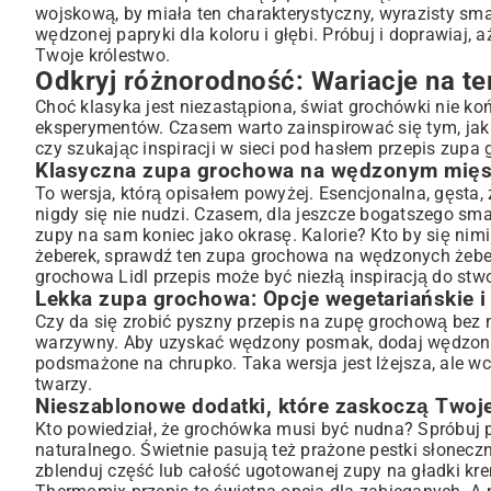
wojskową, by miała ten charakterystyczny, wyrazisty smak
wędzonej papryki dla koloru i głębi. Próbuj i doprawiaj,
Twoje królestwo.
Odkryj różnorodność: Wariacje na t
Choć klasyka jest niezastąpiona, świat grochówki nie ko
eksperymentów. Czasem warto zainspirować się tym, jak 
czy szukając inspiracji w sieci pod hasłem przepis zup
Klasyczna zupa grochowa na wędzonym mięsi
To wersja, którą opisałem powyżej. Esencjonalna, gęsta,
nigdy się nie nudzi. Czasem, dla jeszcze bogatszego sm
zupy na sam koniec jako okrasę. Kalorie? Kto by się nimi
żeberek, sprawdź ten
zupa grochowa na wędzonych żebe
grochowa Lidl przepis może być niezłą inspiracją do st
Lekka zupa grochowa: Opcje wegetariańskie i
Czy da się zrobić pyszny przepis na zupę grochową bez
warzywny. Aby uzyskać wędzony posmak, dodaj wędzoną p
podsmażone na chrupko. Taka wersja jest lżejsza, ale w
twarzy.
Nieszablonowe dodatki, które zaskoczą Twoj
Kto powiedział, że grochówka musi być nudna? Spróbuj 
naturalnego. Świetnie pasują też prażone pestki słonecz
zblenduj część lub całość ugotowanej zupy na gładki 