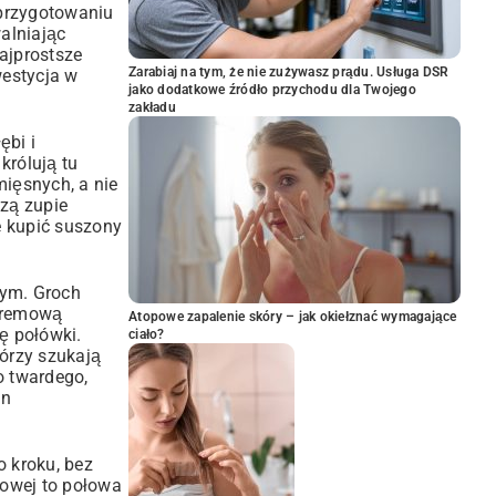
 przygotowaniu
walniając
ajprostsze
Zarabiaj na tym, że nie zużywasz prądu. Usługa DSR
estycja w
jako dodatkowe źródło przychodu dla Twojego
zakładu
ębi i
królują tu
ięsnych, a nie
dzą zupie
e kupić suszony
nym. Groch
 kremową
Atopowe zapalenie skóry – jak okiełznać wymagające
ę połówki.
ciało?
tórzy szukają
o twardego,
in
o kroku, bez
howej to połowa