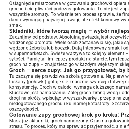
Klasyczna zupa grochowa na wędzonym mięsie – przepis na
Osiągnięcie mistrzostwa w gotowaniu grochówki opiera s
Lekka zupa grochowa: Opcje wegetariańskie i wegańskie
grochu i cierpliwości podczas gotowania. To nie jest zup
wszystkie aromaty. To właśnie ten proces sprawia, że fi
Nieszablonowe dodatki, które zaskoczą Twoje kubki smakow
dania wymagają najwięcej uwagi, ale efekt końcowy wy
Praktyczne porady: Zupa grochowa bez tajemnic
smak.
Sekrety konsystencji: Jak zagęścić lub rozrzedzić zupę groc
Składniki, które tworzą magię – wybór najle
Radzenie sobie z wyzwaniami: Co zrobić, gdy coś pójdzie nie 
Zacznijmy od podstaw. Absolutną gwiazdą jest oczywiście
Przechowywanie i mrożenie: Jak długo można cieszyć się zu
wędzonego aromatu. Wiele osób zastanawia się, jakie s
wędzone żeberka lub boczek. Dają intensywny smak i odp
Zupa grochowa: Więcej niż danie – część polskiej kultur
w supermarketach. Świeże warzywa to kolejny element – m
Tradycja i okazje: Kiedy najlepiej smakuje zupa grochowa?
sytości. Pamiętaj, im lepszy produkt na starcie, tym lep
Walory zdrowotne: Dlaczego warto jeść zupę grochową?
groch na zupę – znajdziesz go w każdym większym sklep
Podsumowanie: Twoja domowa zupa grochowa czeka!
Groch – serce zupy: Jak go przygotować, by b
Tu zaczyna się prawdziwa szkoła gotowania. Najpierw 
łuskany (połówki) gotuje się znacznie szybciej i łatwiej s
konsystencję. Groch w całości wymaga dłuższego namacza
Kluczowe jest namaczanie. Zalej groch zimną wodą i odst
drogi na skróty, wpisując w wyszukiwarkę „przepis na 
niedogotowanego grochu i kulinarnej katastrofy. Szczerz
oszczędności.
Gotowanie zupy grochowej krok po kroku: Pr
Masz już składniki, groch namoczony. Czas na gotowanie.
stresu. To proces, który ma sprawiać przyjemność, a nie