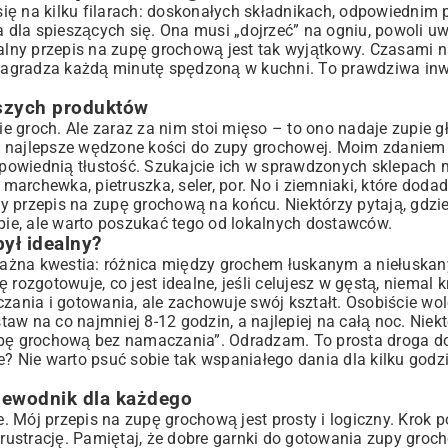
 udane danie
ię na kilku filarach: doskonałych składnikach, odpowiednim
a dla spieszących się. Ona musi „dojrzeć” na ogniu, powoli u
nalny przepis na zupę grochową jest tak wyjątkowy. Czasami n
e
nagradza każdą minutę spędzoną w kuchni. To prawdziwa inw
hową?
pszych produktów
tak?
 groch. Ale zaraz za nim stoi mięso – to ono nadaje zupie gł
pą?
ą najlepsze wędzone kości do zupy grochowej. Moim zdaniem 
owiednią tłustość. Szukajcie ich w sprawdzonych sklepach m
y
archewka, pietruszka, seler, por. No i ziemniaki, które doda
szy przepis na zupę grochową na końcu. Niektórzy pytają, gdzi
ie, ale warto poszukać tego od lokalnych dostawców.
ył idealny?
ważna kwestia: różnica między grochem łuskanym a niełuska
ię rozgotowuje, co jest idealne, jeśli celujesz w gęstą, niemal
nia i gotowania, ale zachowuje swój kształt. Osobiście wol
aw na co najmniej 8-12 godzin, a najlepiej na całą noc. Niek
zupę grochową bez namaczania”. Odradzam. To prosta droga d
e? Nie warto psuć sobie tak wspaniałego dania dla kilku godz
zewodnik dla każdego
 Mój przepis na zupę grochową jest prosty i logiczny. Krok p
 frustrację. Pamiętaj, że dobre garnki do gotowania zupy groc