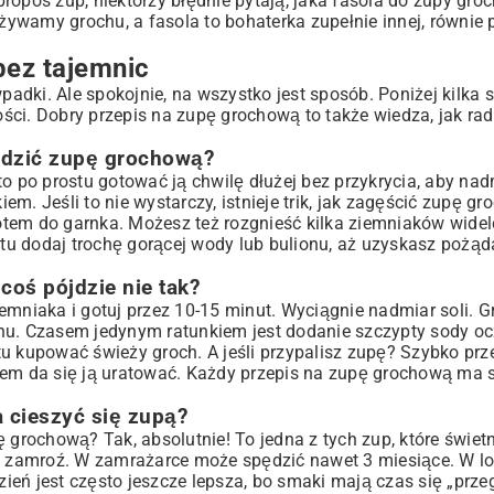
opos zup, niektórzy błędnie pytają, jaka fasola do zupy groc
ywamy grochu, a fasola to bohaterka zupełnie innej, równie 
bez tajemnic
adki. Ale spokojnie, na wszystko jest sposób. Poniżej kilka
wości. Dobry przepis na zupę grochową to także wiedza, jak rad
zedzić zupę grochową?
to po prostu gotować ją chwilę dłużej bez przykrycia, aby na
m. Jeśli to nie wystarczy, istnieje trik, jak zagęścić zupę g
wrotem do garnka. Możesz też rozgnieść kilka ziemniaków wide
ostu dodaj trochę gorącej wody lub bulionu, aż uzyskasz pożą
coś pójdzie nie tak?
emniaka i gotuj przez 10-15 minut. Wyciągnie nadmiar soli. Gr
chu. Czasem jedynym ratunkiem jest dodanie szczypty sody o
stu kupować świeży groch. A jeśli przypalisz zupę? Szybko prze
sem da się ją uratować. Każdy przepis na zupę grochową ma 
 cieszyć się zupą?
 grochową? Tak, absolutnie! To jedna z tych zup, które świet
w i zamroź. W zamrażarce może spędzić nawet 3 miesiące. W 
zień jest często jeszcze lepsza, bo smaki mają czas się „prze