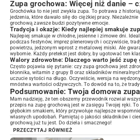
Zupa grochowa: Więcej niż danie – cz
Grochówka to nie jest zwykła zupa. To potrawa z histor
jedzenia, które dawało siłę do ciężkiej pracy. Niezależn
grochową zawsze budzi pozytywne emocje.
Tradycja i okazje: Kiedy najlepiej smakuje z
Najlepiej smakuje w chłodne, jesienne i zimowe dni. Idea
podczas festynów, imprez plenerowych i oczywiście, trady
powietrzu, jedzonym wprost z metalowej miski. Ale gwa
wybornie. Każdy pretekst jest dobry, by ugotować ten kla
Walory zdrowotne: Dlaczego warto jeść zupę
Często pojawia się pytanie: czy zupa grochowa jest zdro
błonnika, witamin z grupy B oraz składników mineralnych
uczucie sytości na długo. Oczywiście, wersja na wędzony
mnóstwa wartości odżywczych. To dowód na to, że tradyc
Podsumowanie: Twoja domowa zupa
Mam nadzieję, że ten obszerny przewodnik rozwiał wszyst
przepis na zupę grochową jest w zasięgu Twojej ręki. To
głębokim smakiem, który przywołuje najlepsze wspomnien
własnych upodobań. Pamiętaj o jakości składników i cier
grochową już tu jest. Do dzieła i smacznego!
PRZECZYTAJ RÓWNIEŻ