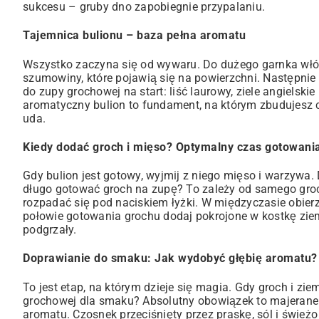
sukcesu – gruby dno zapobiegnie przypalaniu.
Tajemnica bulionu – baza pełna aromatu
Wszystko zaczyna się od wywaru. Do dużego garnka włóż
szumowiny, które pojawią się na powierzchni. Następni
do zupy grochowej na start: liść laurowy, ziele angielskie
aromatyczny bulion to fundament, na którym zbudujesz ca
uda.
Kiedy dodać groch i mięso? Optymalny czas gotowani
Gdy bulion jest gotowy, wyjmij z niego mięso i warzywa.
długo gotować groch na zupę? To zależy od samego groch
rozpadać się pod naciskiem łyżki. W międzyczasie obierz
połowie gotowania grochu dodaj pokrojone w kostkę ziem
podgrzały.
Doprawianie do smaku: Jak wydobyć głębię aromatu?
To jest etap, na którym dzieje się magia. Gdy groch i zi
grochowej dla smaku? Absolutny obowiązek to majeranek
aromatu. Czosnek przeciśnięty przez praskę, sól i śwież