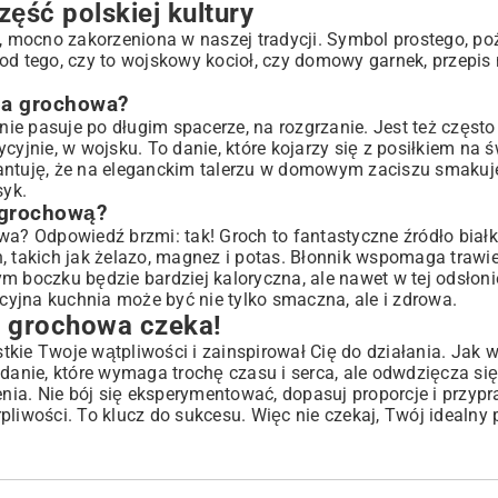
ęść polskiej kultury
ią, mocno zakorzeniona w naszej tradycji. Symbol prostego, p
ie od tego, czy to wojskowy kocioł, czy domowy garnek, przepis
upa grochowa?
lnie pasuje po długim spacerze, na rozgrzanie. Jest też częs
cyjnie, w wojsku. To danie, które kojarzy się z posiłkiem na
rantuję, że na eleganckim talerzu w domowym zaciszu smakuj
syk.
 grochową?
wa? Odpowiedź brzmi: tak! Groch to fantastyczne źródło białk
, takich jak żelazo, magnez i potas. Błonnik wspomaga trawie
m boczku będzie bardziej kaloryczna, ale nawet w tej odsłoni
yjna kuchnia może być nie tylko smaczna, ale i zdrowa.
 grochowa czeka!
kie Twoje wątpliwości i zainspirował Cię do działania. Jak wi
 danie, które wymaga trochę czasu i serca, ale odwdzięcza s
ia. Nie bój się eksperymentować, dopasuj proporcje i przyp
pliwości. To klucz do sukcesu. Więc nie czekaj, Twój idealny 