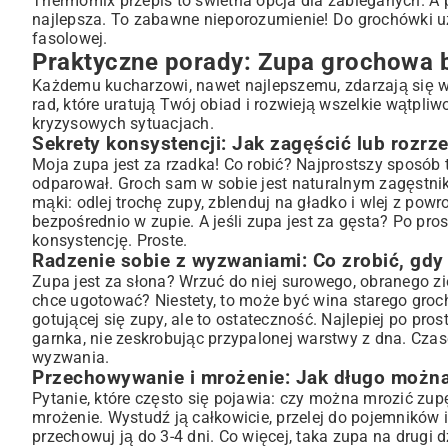
Thermomix przepis to świetna opcja dla zabieganych. A pr
najlepsza. To zabawne nieporozumienie! Do grochówki uż
fasolowej.
Praktyczne porady: Zupa grochowa 
Każdemu kucharzowi, nawet najlepszemu, zdarzają się wp
rad, które uratują Twój obiad i rozwieją wszelkie wątpli
kryzysowych sytuacjach.
Sekrety konsystencji: Jak zagęścić lub rozr
Moja zupa jest za rzadka! Co robić? Najprostszy sposób 
odparował. Groch sam w sobie jest naturalnym zagęstnikie
mąki: odlej trochę zupy, zblenduj na gładko i wlej z po
bezpośrednio w zupie. A jeśli zupa jest za gęsta? Po pr
konsystencję. Proste.
Radzenie sobie z wyzwaniami: Co zrobić, gdy 
Zupa jest za słona? Wrzuć do niej surowego, obranego zi
chce ugotować? Niestety, to może być wina starego gro
gotującej się zupy, ale to ostateczność. Najlepiej po pro
garnka, nie zeskrobując przypalonej warstwy z dna. Cza
wyzwania.
Przechowywanie i mrożenie: Jak długo można
Pytanie, które często się pojawia: czy można mrozić zupę
mrożenie. Wystudź ją całkowicie, przelej do pojemnikó
przechowuj ją do 3-4 dni. Co więcej, taka zupa na drugi d