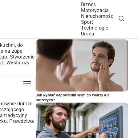
Biznes
Motoryzacja
Nieruchomości
Sport
Technologie
POPULARNE ARTYKUŁY
Uroda
kuchni, do
pis na zupę
nego. Stworzenie
isz. Wystarczy
Jak wybrać odpowiedni krem do twarzy dla
mężczyzn?
 równie dobrze
ieszającego.
a tradycyjny
szku. Prawdziwa