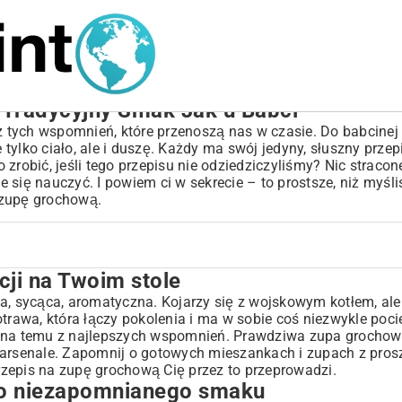
 Tradycyjny Smak Jak u Babci
tych wspomnień, które przenoszą nas w czasie. Do babcinej 
e tylko ciało, ale i duszę. Każdy ma swój jedyny, słuszny prze
zrobić, jeśli tego przepisu nie odziedziczyliśmy? Nic straco
że się nauczyć. I powiem ci w sekrecie – to prostsze, niż myśl
a zupę grochową.
ji na Twoim stole
 smaku
ta, sycąca, aromatyczna. Kojarzy się z wojskowym kotłem, ale
otrawa, która łączy pokolenia i ma w sobie coś niezwykle poc
w
ówna temu z najlepszych wspomnień. Prawdziwa zupa grochow
m arsenale. Zapomnij o gotowych mieszankach i zupach z pro
żdego
przepis na zupę grochową Cię przez to przeprowadzi.
do niezapomnianego smaku