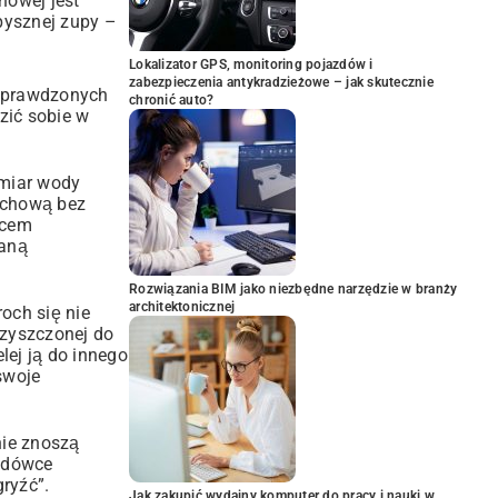
howej jest
pysznej zupy –
Lokalizator GPS, monitoring pojazdów i
zabezpieczenia antykradzieżowe – jak skutecznie
 sprawdzonych
chronić auto?
zić sobie w
dmiar wody
rochową bez
lcem
daną
Rozwiązania BIM jako niezbędne narzędzie w branży
architektonicznej
och się nie
czyszczonej do
lej ją do innego
swoje
nie znoszą
lodówce
gryźć”.
Jak zakupić wydajny komputer do pracy i nauki w