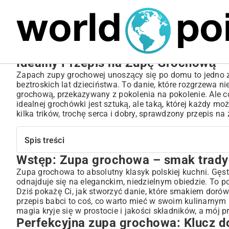
MARIUSZ ŁAMAGA
06.10.2025
NIERUCHOMOŚCI
Idealny Przepis na Zupę Grochową –
Zapach zupy grochowej unoszący się po domu to jedno z 
beztroskich lat dzieciństwa. To danie, które rozgrzewa ni
grochową, przekazywany z pokolenia na pokolenie. Ale co 
idealnej grochówki jest sztuką, ale taką, której każdy mo
kilka trików, trochę serca i dobry, sprawdzony przepis n
Spis treści
Wstęp: Zupa grochowa – smak tradyc
Wstęp: Zupa grochowa – smak tradycji na Twoim stole
Perfekcyjna zupa grochowa: Klucz do niezapomnianego
Zupa grochowa to absolutny klasyk polskiej kuchni. Gęs
odnajduje się na eleganckim, niedzielnym obiedzie. To p
Składniki, które tworzą magię – wybór najlepszych produktó
Dziś pokażę Ci, jak stworzyć danie, które smakiem dor
Groch – serce zupy: Jak go przygotować, by był idealny?
przepis babci to coś, co warto mieć w swoim kulinarny
Gotowanie zupy grochowej krok po kroku: Przewodnik dla ka
magia kryje się w prostocie i jakości składników, a mój 
Odkryj różnorodność: Wariacje na temat zupy grochowej
Perfekcyjna zupa grochowa: Klucz 