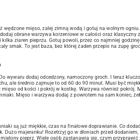
 wędzone mięso, zalej zimną wodą i gotuj na wolnym ogniu.
e dodaj obrane warzywa korzeniowe w całości oraz klasyczny
 i kilka ziaren pieprzu. Gotuj powoli, przez co najmniej godzinę
ły smak. To jest baza, bez której żaden przepis na zupę gro
a
 Do wywaru dodaj odcedzony, namoczony groch. I teraz kluczo
u, ale średnio zajmuje to od 60 do 90 minut. Musi być miękk
 mięso od kości i pokrój w kostkę. Warzywa również pokrój. 
niaki. Mięso i warzywa dodaj z powrotem na sam koniec, żeb
emniaki są już miękkie, czas na finałowe doprawianie. Co doda
. Dużo majeranku! Rozetrzyj go w dłoniach przed dodaniem, 
o mielony pieprz. Wiele osób zastanawia się, czym przyprawi