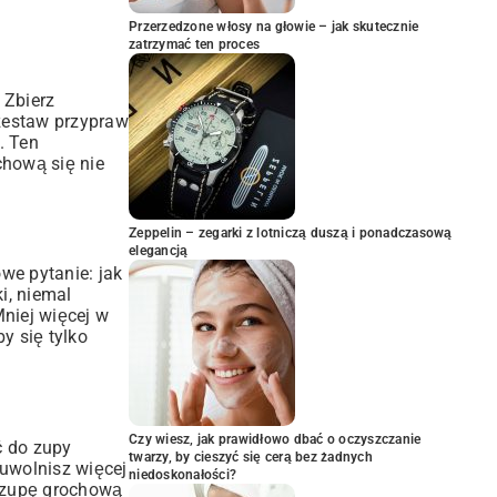
Przerzedzone włosy na głowie – jak skutecznie
zatrzymać ten proces
 Zbierz
 zestaw przypraw
. Ten
chową się nie
Zeppelin – zegarki z lotniczą duszą i ponadczasową
elegancją
we pytanie: jak
i, niemal
Mniej więcej w
y się tylko
Czy wiesz, jak prawidłowo dbać o oczyszczanie
ć do zupy
twarzy, by cieszyć się cerą bez żadnych
uwolnisz więcej
niedoskonałości?
ć zupę grochową