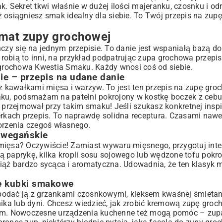
. Sekret tkwi właśnie w dużej ilości majeranku, czosnku i od
 aż osiągniesz smak idealny dla siebie. To Twój przepis na zup
emat zupy grochowej
ńczy się na jednym przepisie. To danie jest wspaniałą bazą do
robią to inni, na przykład podpatrując zupa grochowa przepi
a grochowa Kwestia Smaku. Każdy wnosi coś od siebie.
e – przepis na udane danie
 z kawałkami mięsa i warzyw. To jest ten przepis na zupę groc
aku, podsmażam na patelni pokrojony w kostkę boczek z cebu
 przejmował przy takim smaku! Jeśli szukasz konkretnej inspi
rkach przepis
. To naprawdę solidna receptura. Czasami nawe
worzenia czegoś własnego.
 wegańskie
 mięsa? Oczywiście! Zamiast wywaru mięsnego, przygotuj int
aprykę, kilka kropli sosu sojowego lub wędzone tofu pokro
ciąż bardzo sycąca i aromatyczna. Udowadnia, że ten klasyk 
e kubki smakowe
podać ją z grzankami czosnkowymi, kleksem kwaśnej śmietany
nika lub dyni. Chcesz wiedzieć, jak zrobić kremową zupę gro
krem. Nowoczesne urządzenia kuchenne też mogą pomóc – zu