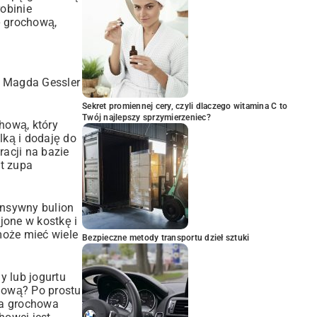
robinie
ę grochową,
s Magda Gessler
Sekret promiennej cery, czyli dlaczego witamina C to
Twój najlepszy sprzymierzeniec?
hową, który
lką i dodaję do
racji na bazie
t zupa
ensywny bulion
jone w kostkę i
może mieć wiele
Bezpieczne metody transportu dzieł sztuki
 lub jogurtu
chową? Po prostu
pa grochowa