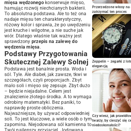
mięsa wędzonego
konserwuje mięso,
Zalewa na Mokro: Krok po Kroku do
Przerzedzone włosy na 
hamując rozwój niechcianych bakterii.
Soczystego Mięsa
zatrzymać ten proces
To absolutna podstawa. Ale to też ona
Wędzenie na Sucho: Alternatywne
nadaje mięsu ten charakterystyczny,
Metody Przyprawiania Mięsa
różowy kolor i sprawia, że po uwędzeniu
jest kruche i wilgotne, a nie suche jak
Rodzaje Zaleń do Różnych Rodzajów
wiór. Dlatego właśnie tak ważny jest
Mięs
sprawdzony
przepis na zalewę do
Zalewa do Wieprzowiny: Boczek,
wędzenia mięsa
.
Szynka, Schab
Podstawy Przygotowania
Zalewa do Drobiu: Kurczak i Indyk – Jak
Skutecznej Zalewy Solnej
Uniknąć Wysuszenia?
Zeppelin – zegarki z l
elegancją
Podstawa jest banalnie prosta. Woda i
Specjalne Zalewy do Ryb i Dziczyzny
sól. Tyle. Ale diabeł, jak zawsze, tkwi w
Proces Wędzenia: Od Przygotowania do
szczegółach, czyli proporcjach. Zbyt
Konsumpcji
mało soli i mięso się zepsuje. Zbyt dużo
Czas Peklowania i Wędzenia – Ile
– będzie niejadalne. Celem jest
Trzymać Mięso w Zalewie?
znalezienie złotego środka. A to wymaga
odrobiny matematyki. Bez paniki, to
Jak Prawidłowo Osuszyć Mięso Przed
naprawdę proste obliczenia.
Wędzeniem?
Najważniejsze, by używać odpowiedniej
Wędzenie na Zimno czy na Gorąco?
Czy wiesz, jak prawidł
soli. To jest kluczowe, a wiele osób o tym
Wybór Metody
twarzy, by cieszyć się 
zapomina. Niejodowana sól kamienna to
niedoskonałości?
Najczęstsze Błędy Przy Przygotowaniu
Twój najlepszy przyjaciel. Jodowana