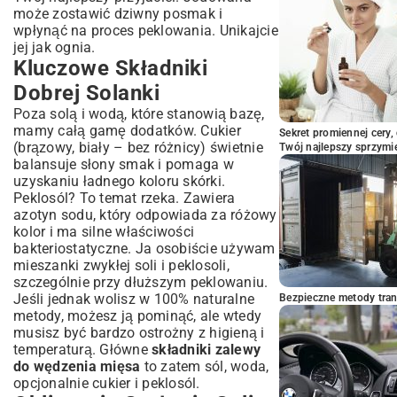
Zalewy i Jak Ich Unikać
może zostawić dziwny posmak i
wpłynąć na proces peklowania. Unikajcie
Podsumowanie: Twoje Wędzonki –
jej jak ognia.
Smak, Który Pokochasz
Kluczowe Składniki
Dobrej Solanki
Poza solą i wodą, które stanowią bazę,
mamy całą gamę dodatków. Cukier
Sekret promiennej cery,
(brązowy, biały – bez różnicy) świetnie
Twój najlepszy sprzymi
balansuje słony smak i pomaga w
uzyskaniu ładnego koloru skórki.
Peklosól? To temat rzeka. Zawiera
azotyn sodu, który odpowiada za różowy
kolor i ma silne właściwości
bakteriostatyczne. Ja osobiście używam
mieszanki zwykłej soli i peklosoli,
szczególnie przy dłuższym peklowaniu.
Jeśli jednak wolisz w 100% naturalne
Bezpieczne metody trans
metody, możesz ją pominąć, ale wtedy
musisz być bardzo ostrożny z higieną i
temperaturą. Główne
składniki zalewy
do wędzenia mięsa
to zatem sól, woda,
opcjonalnie cukier i peklosól.