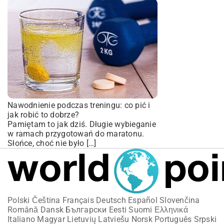
Nawodnienie podczas treningu: co pić i
jak robić to dobrze?
Pamiętam to jak dziś. Długie wybieganie
w ramach przygotowań do maratonu.
Słońce, choć nie było […]
Polski
Čeština
Français
Deutsch
Español
Slovenčina
Română
Dansk
Български
Eesti
Suomi
Ελληνικά
Italiano
Magyar
Lietuvių
Latviešu
Norsk
Português
Srpski