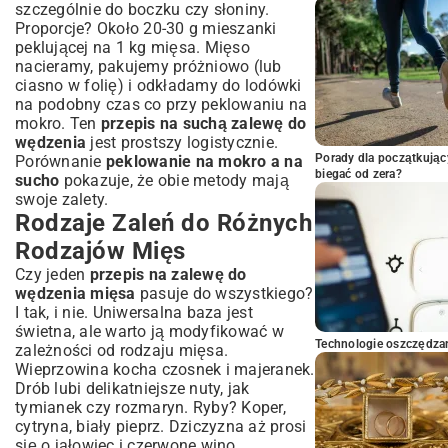
szczególnie do boczku czy słoniny.
Proporcje? Około 20-30 g mieszanki
peklującej na 1 kg mięsa. Mięso
nacieramy, pakujemy próżniowo (lub
ciasno w folię) i odkładamy do lodówki
na podobny czas co przy peklowaniu na
mokro. Ten
przepis na suchą zalewę do
wędzenia
jest prostszy logistycznie.
Porady dla początkując
Porównanie
peklowanie na mokro a na
biegać od zera?
sucho
pokazuje, że obie metody mają
swoje zalety.
Rodzaje Zaleń do Różnych
Rodzajów Mięs
Czy jeden
przepis na zalewę do
wędzenia mięsa
pasuje do wszystkiego?
I tak, i nie. Uniwersalna baza jest
świetna, ale warto ją modyfikować w
Technologie oszczędzan
zależności od rodzaju mięsa.
Wieprzowina kocha czosnek i majeranek.
Drób lubi delikatniejsze nuty, jak
tymianek czy rozmaryn. Ryby? Koper,
cytryna, biały pieprz. Dziczyzna aż prosi
się o jałowiec i czerwone wino.