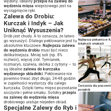
wędliny. Idealny
przepis na zalewę do
wędzenia mięsa
wieprzowego jest na
wyciągnięcie ręki.
Zalewa do Drobiu:
Kurczak i Indyk – Jak
Uniknąć Wysuszenia?
Drób jest chudy. A to oznacza, że łatwo
Najlepsza piekarnia w 
go wysuszyć. Dlatego peklowanie jest tu
lokalnych smakach
absolutnie kluczowe.
Najlepsza zalewa
do wędzenia drobiu
musi być nieco
delikatniejsza. Mniej soli (np. 8%
roztwór), więcej ziół. Tymianek,
rozmaryn, szałwia, skórka z cytryny – to
są idealne
zalewa do kurczaka
wędzonego składniki
. Peklowanie nie
powinno trwać zbyt długo, 24-48 godzin
w zupełności wystarczy dla całego
Ćwiczenia dla pracown
kurczaka. Dzięki temu mięso pozostanie
poradnik
soczyste i pełne smaku. Solidny
przepis
na zalewę do wędzenia mięsa
drobiowego uratuje niejeden obiad.
Specjalne Zalewy do Ryb i