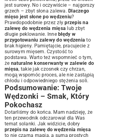
jest surowy. No i oczywiście – najgorszy
grzech – zbyt słona zalewa.
Dlaczego
mięso jest słone po wędzeniu
?
Prawdopodobnie przez zły
przepis na
zalewę do wędzenia mięsa
lub zbyt
długie peklowanie. Inne
błędy w
przygotowaniu zalewy do wędzenia
to
brak higieny. Pamiętajcie, pracujecie z
surowym mięsem. Czystość to
podstawa. Warto też wspomnieć o tym,
że
naturalne konserwanty w zalewie do
mięsa
, takie jak czosnek czy chrzan,
mogą wspomóc proces, ale nie zastąpią
chłodu i odpowiedniego stężenia soli.
Podsumowanie: Twoje
Wędzonki – Smak, Który
Pokochasz
Dotarliśmy do końca. Mam nadzieję, że
ten przewodnik odczarował dla Was
temat solanki. Jak widzicie, dobry
przepis na zalewę do wędzenia mięsa
to nie czarna magia, a suma prostych