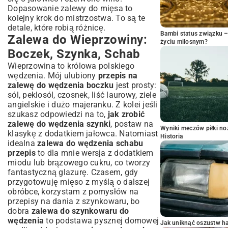
Dopasowanie zalewy do mięsa to
kolejny krok do mistrzostwa. To są te
detale, które robią różnicę.
Bambi status związku 
Zalewa do Wieprzowiny:
życiu miłosnym?
Boczek, Szynka, Schab
Wieprzowina to królowa polskiego
wędzenia. Mój ulubiony
przepis na
zalewę do wędzenia boczku
jest prosty:
sól, peklosól, czosnek, liść laurowy, ziele
angielskie i dużo majeranku. Z kolei jeśli
szukasz odpowiedzi na to,
jak zrobić
zalewę do wędzenia szynki
, postaw na
Wyniki meczów piłki noż
klasykę z dodatkiem jałowca. Natomiast
Historia
idealna
zalewa do wędzenia schabu
przepis
to dla mnie wersja z dodatkiem
miodu lub brązowego cukru, co tworzy
fantastyczną glazurę. Czasem, gdy
przygotowuję mięso z myślą o dalszej
obróbce, korzystam z pomysłów na
przepisy na dania z szynkowaru
, bo
dobra
zalewa do szynkowaru do
wędzenia
to podstawa pysznej domowej
Jak uniknąć oszustw h