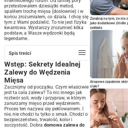
internetowego forum. Od tamtej pory
przetestowałem dziesiątki metod,
spaliłem trochę mięsa (dosłownie) i w
końcu zrozumiałem, co działa. I chcę się
Zarabiaj na tym, że ni
tym z Wami podzielić. To nie jest fizyka
jako dodatkowe źródło 
kwantowa. Wystarczy zrozumieć kilka
zakładu
podstaw, a Wasze wędzonki będą
legendarne.
Spis treści
Wstęp: Sekrety Idealnej
Wstęp: Sekrety Idealnej Zalewy do
Wędzenia Mięsa
Zalewy do Wędzenia
Podstawy Przygotowania Skutecznej
Mięsa
Zalewy Solnej
Atopowe zapalenie skór
Zacznijmy od początku. Czym właściwie
ciało?
Kluczowe Składniki Dobrej Solanki
jest ta cała zalewa? To nic innego jak
Obliczanie Stężenia Soli – Jak Uniknąć
roztwór soli, wody i przypraw, w którym
Błędów?
zanurzamy mięso przed wędzeniem.
Dodatki Aromatyczne – Zioła i
Proces ten nazywa się peklowaniem. I
Przyprawy do Zalewy
nie, nie chodzi tu tylko o smak. Chodzi o
bezpieczeństwo, trwałość, kolor i
Przepis na Uniwersalną Zalewę do
soczystość. Dobra
domowa zalewa do
Wędzenia (na Sucho i Mokro)