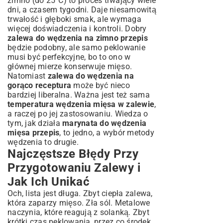
zimno (do 25°C) to proces trwający wiele
dni, a czasem tygodni. Daje niesamowitą
trwałość i głęboki smak, ale wymaga
więcej doświadczenia i kontroli. Dobry
zalewa do wędzenia na zimno przepis
będzie podobny, ale samo peklowanie
musi być perfekcyjne, bo to ono w
głównej mierze konserwuje mięso.
Natomiast
zalewa do wędzenia na
gorąco receptura
może być nieco
bardziej liberalna. Ważna jest też sama
temperatura wędzenia mięsa w zalewie
,
a raczej po jej zastosowaniu. Wiedza o
tym, jak działa
marynata do wędzenia
mięsa przepis
, to jedno, a wybór metody
wędzenia to drugie.
Najczęstsze Błędy Przy
Przygotowaniu Zalewy i
Jak Ich Unikać
Och, lista jest długa. Zbyt ciepła zalewa,
która zaparzy mięso. Zła sól. Metalowe
naczynia, które reagują z solanką. Zbyt
krótki czas peklowania, przez co środek