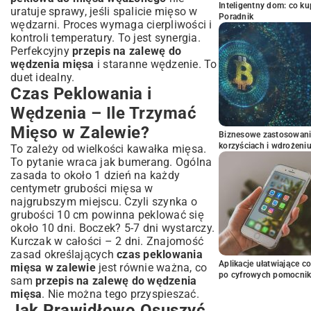
Inteligentny dom: co k
uratuje sprawy, jeśli spalicie mięso w
Poradnik
wędzarni. Proces wymaga cierpliwości i
kontroli temperatury. To jest synergia.
Perfekcyjny
przepis na zalewę do
wędzenia mięsa
i staranne wędzenie. To
duet idealny.
Czas Peklowania i
Wędzenia – Ile Trzymać
Mięso w Zalewie?
Biznesowe zastosowani
korzyściach i wdrożeni
To zależy od wielkości kawałka mięsa.
To pytanie wraca jak bumerang. Ogólna
zasada to około 1 dzień na każdy
centymetr grubości mięsa w
najgrubszym miejscu. Czyli szynka o
grubości 10 cm powinna peklować się
około 10 dni. Boczek? 5-7 dni wystarczy.
Kurczak w całości – 2 dni. Znajomość
zasad określających
czas peklowania
Aplikacje ułatwiające c
mięsa w zalewie
jest równie ważna, co
po cyfrowych pomocni
sam
przepis na zalewę do wędzenia
mięsa
. Nie można tego przyspieszać.
Jak Prawidłowo Osuszyć