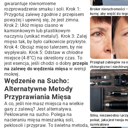
gwarantuje równomierne
rozprowadzenie smaku i soli. Krok 1:
Broker nieruchomości – 
Przygotuj zalewę zgodnie z przepisem
kursy, aby wejść do teg
powyżej i upewnij się, że jest zimna.
Krok 2: Ułóż mięso ciasno w
kamionkowym lub plastikowym
naczyniu (unikać metalu!). Krok 3: Zalej
mięso tak, by było całkowicie przykryte.
Krok 4: Obciąż mięso talerzem, by nie
wypływało. Krok 5: Odstaw w chłodne
miejsce (4-8°C) na określony czas. To
Przegląd zabiegów na 
jest esencja, jeśli chodzi o dobry
przepis
chirurgiczne i niechirur
na zalewę do wędzenia mięsa
w wersji
mokrej.
Wędzenie na Sucho:
Alternatywne Metody
Przyprawiania Mięsa
A co, jeśli nie masz miejsca na wielkie
gary z zalewą? Jest alternatywa.
Peklowanie na sucho. Polega na
Silna, niezawodna i pr
nacieraniu mięsa mieszanką soli,
pokaż, jaka jest twoja 
peklosoli i przypraw. To świetna metoda,
survivalowe