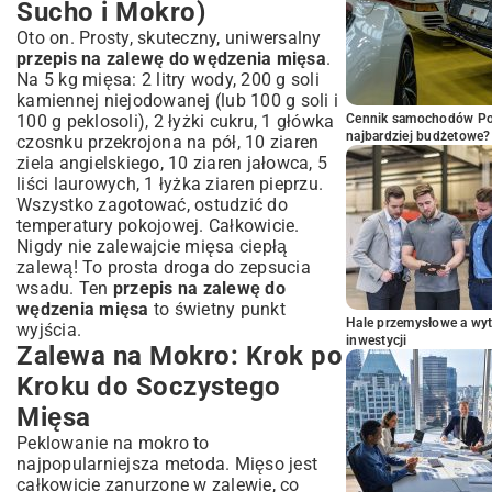
Sucho i Mokro)
Oto on. Prosty, skuteczny, uniwersalny
przepis na zalewę do wędzenia mięsa
.
Na 5 kg mięsa: 2 litry wody, 200 g soli
kamiennej niejodowanej (lub 100 g soli i
100 g peklosoli), 2 łyżki cukru, 1 główka
Cennik samochodów Por
najbardziej budżetowe?
czosnku przekrojona na pół, 10 ziaren
ziela angielskiego, 10 ziaren jałowca, 5
liści laurowych, 1 łyżka ziaren pieprzu.
Wszystko zagotować, ostudzić do
temperatury pokojowej. Całkowicie.
Nigdy nie zalewajcie mięsa ciepłą
zalewą! To prosta droga do zepsucia
wsadu. Ten
przepis na zalewę do
wędzenia mięsa
to świetny punkt
Hale przemysłowe a wyt
wyjścia.
inwestycji
Zalewa na Mokro: Krok po
Kroku do Soczystego
Mięsa
Peklowanie na mokro to
najpopularniejsza metoda. Mięso jest
całkowicie zanurzone w zalewie, co