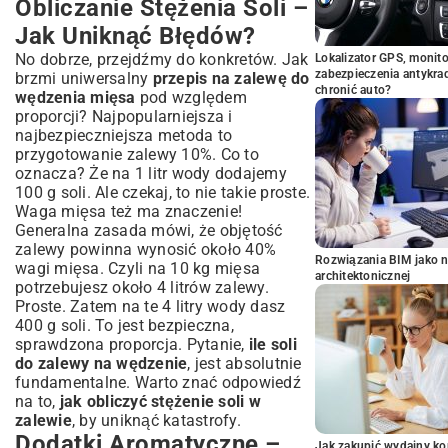
Obliczanie Stężenia Soli –
Jak Uniknąć Błędów?
No dobrze, przejdźmy do konkretów. Jak
Lokalizator GPS, monito
zabezpieczenia antykra
brzmi uniwersalny
przepis na zalewę do
chronić auto?
wędzenia mięsa
pod względem
proporcji? Najpopularniejsza i
najbezpieczniejsza metoda to
przygotowanie zalewy 10%. Co to
oznacza? Że na 1 litr wody dodajemy
100 g soli. Ale czekaj, to nie takie proste.
Waga mięsa też ma znaczenie!
Generalna zasada mówi, że objętość
zalewy powinna wynosić około 40%
Rozwiązania BIM jako n
wagi mięsa. Czyli na 10 kg mięsa
architektonicznej
potrzebujesz około 4 litrów zalewy.
Proste. Zatem na te 4 litry wody dasz
400 g soli. To jest bezpieczna,
sprawdzona proporcja. Pytanie,
ile soli
do zalewy na wędzenie
, jest absolutnie
fundamentalne. Warto znać odpowiedź
na to,
jak obliczyć stężenie soli w
zalewie
, by uniknąć katastrofy.
Dodatki Aromatyczne –
Jak zakupić wydajny ko