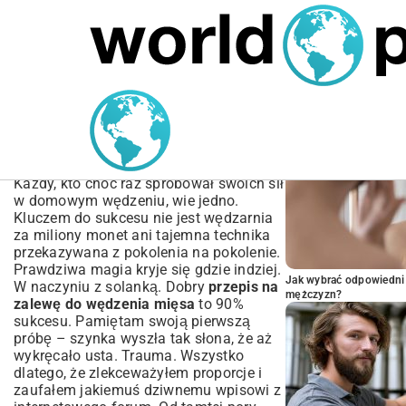
MARIUSZ ŁAMAGA
05.10.2025
SPORT
POPULARNE A
Najlepszy Przepis na
Zalewę do Wędzenia
Mięsa – Sekrety Smaku
Każdy, kto choć raz spróbował swoich sił
w domowym wędzeniu, wie jedno.
Kluczem do sukcesu nie jest wędzarnia
za miliony monet ani tajemna technika
przekazywana z pokolenia na pokolenie.
Prawdziwa magia kryje się gdzie indziej.
Jak wybrać odpowiedni 
W naczyniu z solanką. Dobry
przepis na
mężczyzn?
zalewę do wędzenia mięsa
to 90%
sukcesu. Pamiętam swoją pierwszą
próbę – szynka wyszła tak słona, że aż
wykręcało usta. Trauma. Wszystko
dlatego, że zlekceważyłem proporcje i
zaufałem jakiemuś dziwnemu wpisowi z