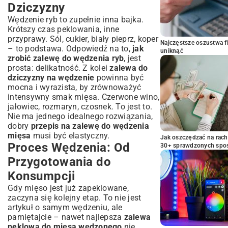
Dziczyzny
Wędzenie ryb to zupełnie inna bajka.
Krótszy czas peklowania, inne
przyprawy. Sól, cukier, biały pieprz, koper
Najczęstsze oszustwa f
– to podstawa. Odpowiedź na to,
jak
uniknąć
zrobić zalewę do wędzenia ryb
, jest
prosta: delikatność. Z kolei
zalewa do
dziczyzny na wędzenie
powinna być
mocna i wyrazista, by zrównoważyć
intensywny smak mięsa. Czerwone wino,
jałowiec, rozmaryn, czosnek. To jest to.
Nie ma jednego idealnego rozwiązania,
dobry
przepis na zalewę do wędzenia
mięsa
musi być elastyczny.
Jak oszczędzać na rac
Proces Wędzenia: Od
30+ sprawdzonych sp
Przygotowania do
Konsumpcji
Gdy mięso jest już zapeklowane,
zaczyna się kolejny etap. To nie jest
artykuł o samym wędzeniu, ale
pamiętajcie – nawet najlepsza
zalewa
peklowa do mięsa wędzonego
nie