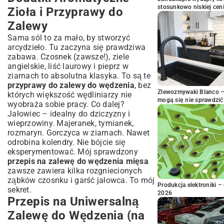
stosunkowo niskiej cen
Zioła i Przyprawy do
Zalewy
Sama sól to za mało, by stworzyć
arcydzieło. Tu zaczyna się prawdziwa
zabawa. Czosnek (zawsze!), ziele
angielskie, liść laurowy i pieprz w
ziarnach to absolutna klasyka. To są te
przyprawy do zalewy do wędzenia
, bez
Zlewozmywaki Blanco – 
których większość wędliniarzy nie
mogą się nie sprawdzić
wyobraża sobie pracy. Co dalej?
Jałowiec – idealny do dziczyzny i
wieprzowiny. Majeranek, tymianek,
rozmaryn. Gorczyca w ziarnach. Nawet
odrobina kolendry. Nie bójcie się
eksperymentować. Mój sprawdzony
przepis na zalewę do wędzenia mięsa
zawsze zawiera kilka rozgniecionych
ząbków czosnku i garść jałowca. To mój
Produkcja elektroniki – 
sekret.
2026
Przepis na Uniwersalną
Zalewę do Wędzenia (na