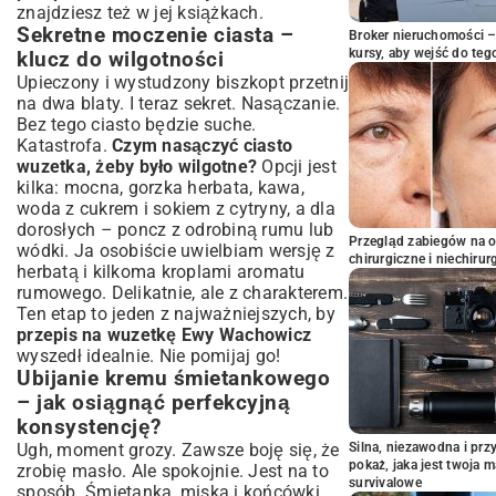
znajdziesz też w jej książkach.
Sekretne moczenie ciasta –
Broker nieruchomości – 
kursy, aby wejść do teg
klucz do wilgotności
Upieczony i wystudzony biszkopt przetnij
na dwa blaty. I teraz sekret. Nasączanie.
Bez tego ciasto będzie suche.
Katastrofa.
Czym nasączyć ciasto
wuzetka, żeby było wilgotne?
Opcji jest
kilka: mocna, gorzka herbata, kawa,
woda z cukrem i sokiem z cytryny, a dla
dorosłych – poncz z odrobiną rumu lub
Przegląd zabiegów na 
wódki. Ja osobiście uwielbiam wersję z
chirurgiczne i niechirur
herbatą i kilkoma kroplami aromatu
rumowego. Delikatnie, ale z charakterem.
Ten etap to jeden z najważniejszych, by
przepis na wuzetkę Ewy Wachowicz
wyszedł idealnie. Nie pomijaj go!
Ubijanie kremu śmietankowego
– jak osiągnąć perfekcyjną
konsystencję?
Ugh, moment grozy. Zawsze boję się, że
Silna, niezawodna i pr
pokaż, jaka jest twoja 
zrobię masło. Ale spokojnie. Jest na to
survivalowe
sposób. Śmietanka, miska i końcówki