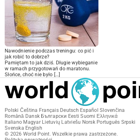
Nawodnienie podczas treningu: co pić i
jak robić to dobrze?
Pamiętam to jak dziś. Długie wybieganie
w ramach przygotowań do maratonu.
Słońce, choć nie było […]
Polski
Čeština
Français
Deutsch
Español
Slovenčina
Română
Dansk
Български
Eesti
Suomi
Ελληνικά
Italiano
Magyar
Lietuvių
Latviešu
Norsk
Português
Srpski
Svenska
English
© 2026 World Point. Wszelkie prawa zastrzeżone.
Polityka prywatności