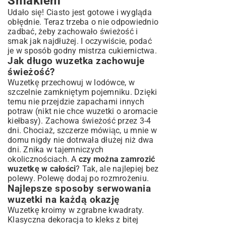
Smakiem
Udało się! Ciasto jest gotowe i wygląda
obłędnie. Teraz trzeba o nie odpowiednio
zadbać, żeby zachowało świeżość i
smak jak najdłużej. I oczywiście, podać
je w sposób godny mistrza cukiernictwa.
Jak długo wuzetka zachowuje
świeżość?
Wuzetkę przechowuj w lodówce, w
szczelnie zamkniętym pojemniku. Dzięki
temu nie przejdzie zapachami innych
potraw (nikt nie chce wuzetki o aromacie
kiełbasy). Zachowa świeżość przez 3-4
dni. Chociaż, szczerze mówiąc, u mnie w
domu nigdy nie dotrwała dłużej niż dwa
dni. Znika w tajemniczych
okolicznościach. A
czy można zamrozić
wuzetkę w całości
? Tak, ale najlepiej bez
polewy. Polewę dodaj po rozmrożeniu.
Najlepsze sposoby serwowania
wuzetki na każdą okazję
Wuzetkę kroimy w zgrabne kwadraty.
Klasyczna dekoracja to kleks z bitej