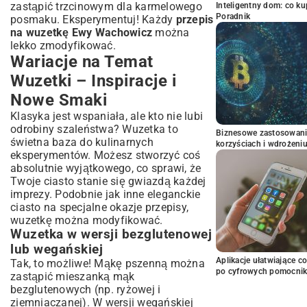
zastąpić trzcinowym dla karmelowego
Inteligentny dom: co k
Poradnik
posmaku. Eksperymentuj! Każdy
przepis
na wuzetkę Ewy Wachowicz
można
lekko zmodyfikować.
Wariacje na Temat
Wuzetki – Inspiracje i
Nowe Smaki
Klasyka jest wspaniała, ale kto nie lubi
odrobiny szaleństwa? Wuzetka to
Biznesowe zastosowani
świetna baza do kulinarnych
korzyściach i wdrożeni
eksperymentów. Możesz stworzyć coś
absolutnie wyjątkowego, co sprawi, że
Twoje ciasto stanie się gwiazdą każdej
imprezy. Podobnie jak inne
eleganckie
ciasto na specjalne okazje przepisy
,
wuzetkę można modyfikować.
Wuzetka w wersji bezglutenowej
lub wegańskiej
Aplikacje ułatwiające c
Tak, to możliwe! Mąkę pszenną można
po cyfrowych pomocni
zastąpić mieszanką mąk
bezglutenowych (np. ryżowej i
ziemniaczanej). W wersji wegańskiej