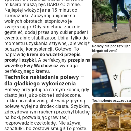
miksera muszą być BARDZO zimne.
Najlepiej włożyć je na 15 minut do
zamrażarki. Zaczynaj ubijanie na
wolnych obrotach, stopniowo je
zwiększając. Gdy śmietana zacznie
gęstnieć, dodaj przesiany cukier puder i
ewentualnie stabilizator. Ubijaj tylko do
momentu uzyskania sztywnej, ale wciąż
Porady dla początkując
puszystej konsystencji. Gotowe. To
biegać od zera?
naprawdę
krem do wuzetki przepis
prosty i szybki
. A perfekcyjny
przepis na
wuzetkę Ewy Wachowicz
wymaga
perfekcyjnego kremu.
Technika nakładania polewy –
dla gładkiego wykończenia
Polewę przygotuj na samym końcu, gdy
ciasto jest już złożone i schłodzone.
Lekko przestudzoną, ale wciąż płynną
Technologie oszczędzan
polewę wylej na środek ciasta. Szybkim,
zdecydowanym ruchem przechyl blachę
na boki, pozwalając grawitacji
rozprowadzić czekoladę. Nie używaj
szpatułki, bo zostawi smugi! To proste.