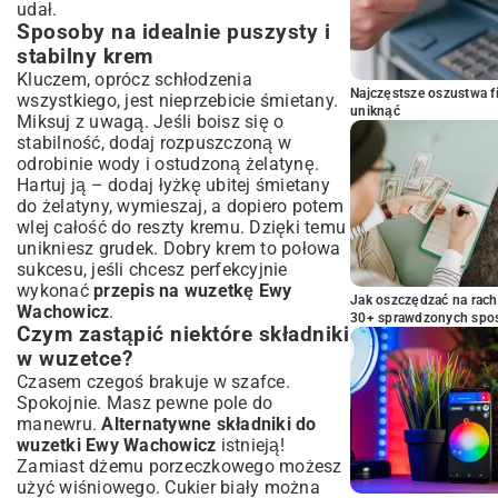
udał.
Sposoby na idealnie puszysty i
stabilny krem
Kluczem, oprócz schłodzenia
Najczęstsze oszustwa f
wszystkiego, jest nieprzebicie śmietany.
uniknąć
Miksuj z uwagą. Jeśli boisz się o
stabilność, dodaj rozpuszczoną w
odrobinie wody i ostudzoną żelatynę.
Hartuj ją – dodaj łyżkę ubitej śmietany
do żelatyny, wymieszaj, a dopiero potem
wlej całość do reszty kremu. Dzięki temu
unikniesz grudek. Dobry krem to połowa
sukcesu, jeśli chcesz perfekcyjnie
wykonać
przepis na wuzetkę Ewy
Jak oszczędzać na rac
Wachowicz
.
30+ sprawdzonych sp
Czym zastąpić niektóre składniki
w wuzetce?
Czasem czegoś brakuje w szafce.
Spokojnie. Masz pewne pole do
manewru.
Alternatywne składniki do
wuzetki Ewy Wachowicz
istnieją!
Zamiast dżemu porzeczkowego możesz
użyć wiśniowego. Cukier biały można