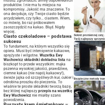
musisz zgromadzić armię odpowiednich
Wuzetka w wersji bezglutenowej lub
produktów. I nie ma tu miejsca na
wegańskiej
kompromisy. Jakość ma znaczenie. To
Dodatki, które wzbogacą smak
ona decyduje, czy Twoje ciasto będzie
klasycznego deseru
arcydziełem, czy tylko… ciastem. Wiem,
co mówię, bo raz próbowałem
Przechowywanie i Serwowanie Wuzetki
zaoszczędzić na kakao. Błąd. Nigdy
– Aby Dłużej Cieszyć Się Smakiem
więcej.
Jak długo wuzetka zachowuje świeżość?
Sekret promiennej cery,
Ciasto czekoladowe – podstawa
Najlepsze sposoby serwowania wuzetki na
Twój najlepszy sprzymi
sukcesu
każdą okazję
To fundament, na którym wszystko się
Dlaczego Przepis Ewy Wachowicz na
opiera. Musi być intensywnie kakaowe,
Wuzetkę To Mus w Twojej Kuchni?
sprężyste i wilgotne.
Wuzetka Ewy
Wachowicz składniki dokładna lista
na
biszkopt to przede wszystkim: mąka
pszenna wysokiej jakości, prawdziwe,
ciemne kakao (nie napój kakaowy!),
świeże jajka od szczęśliwych kur, cukier i
Bezpieczne metody trans
odrobina proszku do pieczenia. To
właśnie te proste składniki tworzą bazę,
bez której najlepszy
przepis na wuzetkę
Ewy Wachowicz
nie miałby szans
powodzenia.
Puszysty krem śmietankowy –