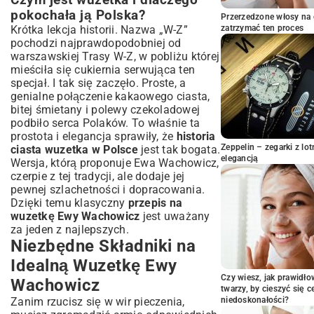
Czym jest wuzetka i dlaczego
Przepis na Wuzetkę Krok po Kroku – Jak
pokochała ją Polska?
Przerzedzone włosy na 
Zrobić Idealne Ciasto?
Krótka lekcja historii. Nazwa „W-Z”
zatrzymać ten proces
Przygotowanie biszkoptu czekoladowego
pochodzi najprawdopodobniej od
– wskazówki Ewy Wachowicz
warszawskiej Trasy W-Z, w pobliżu której
Sekretne moczenie ciasta – klucz do
mieściła się cukiernia serwująca ten
wilgotności
specjał. I tak się zaczęło. Proste, a
Ubijanie kremu śmietankowego – jak
genialne połączenie kakaowego ciasta,
osiągnąć perfekcyjną konsystencję?
bitej śmietany i polewy czekoladowej
podbiło serca Polaków. To właśnie ta
Technika nakładania polewy – dla
gładkiego wykończenia
prostota i elegancja sprawiły, że
historia
Zeppelin – zegarki z l
ciasta wuzetka w Polsce
jest tak bogata.
Składanie wuzetki – warstwa po warstwie
elegancją
Wersja, którą proponuje Ewa Wachowicz,
do perfekcji
czerpie z tej tradycji, ale dodaje jej
Porady i Triki Ewy Wachowicz, Które
pewnej szlachetności i dopracowania.
Zmienią Twoją Wuzetkę
Dzięki temu klasyczny
przepis na
Jak uniknąć zakalca w cieście
wuzetkę Ewy Wachowicz
jest uważany
czekoladowym?
za jeden z najlepszych.
Sposoby na idealnie puszysty i stabilny
Niezbędne Składniki na
krem
Idealną Wuzetkę Ewy
Czym zastąpić niektóre składniki w
wuzetce?
Czy wiesz, jak prawidł
Wachowicz
twarzy, by cieszyć się 
Wariacje na Temat Wuzetki – Inspiracje i
Zanim rzucisz się w wir pieczenia,
niedoskonałości?
Nowe Smaki