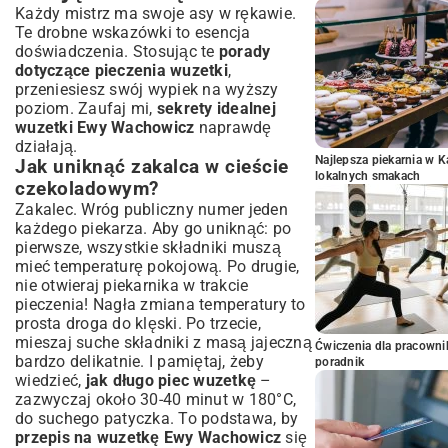
Każdy mistrz ma swoje asy w rękawie.
Te drobne wskazówki to esencja
doświadczenia. Stosując te
porady
dotyczące pieczenia wuzetki
,
przeniesiesz swój wypiek na wyższy
poziom. Zaufaj mi,
sekrety idealnej
wuzetki Ewy Wachowicz
naprawdę
działają.
Najlepsza piekarnia w 
Jak uniknąć zakalca w cieście
lokalnych smakach
czekoladowym?
Zakalec. Wróg publiczny numer jeden
każdego piekarza. Aby go uniknąć: po
pierwsze, wszystkie składniki muszą
mieć temperaturę pokojową. Po drugie,
nie otwieraj piekarnika w trakcie
pieczenia! Nagła zmiana temperatury to
prosta droga do klęski. Po trzecie,
mieszaj suche składniki z masą jajeczną
Ćwiczenia dla pracown
bardzo delikatnie. I pamiętaj, żeby
poradnik
wiedzieć,
jak długo piec wuzetkę
–
zazwyczaj około 30-40 minut w 180°C,
do suchego patyczka. To podstawa, by
przepis na wuzetkę Ewy Wachowicz
się