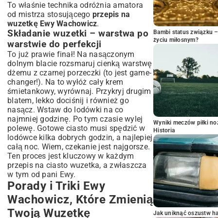
To właśnie technika odróżnia amatora
od mistrza stosującego
przepis na
wuzetkę Ewy Wachowicz
.
Składanie wuzetki – warstwa po
Bambi status związku 
życiu miłosnym?
warstwie do perfekcji
To już prawie finał! Na nasączonym
dolnym blacie rozsmaruj cienką warstwę
dżemu z czarnej porzeczki (to jest game-
changer!). Na to wyłóż cały krem
śmietankowy, wyrównaj. Przykryj drugim
blatem, lekko dociśnij i również go
nasącz. Wstaw do lodówki na co
najmniej godzinę. Po tym czasie wylej
Wyniki meczów piłki noż
polewę. Gotowe ciasto musi spędzić w
Historia
lodówce kilka dobrych godzin, a najlepiej
całą noc. Wiem, czekanie jest najgorsze.
Ten proces jest kluczowy w każdym
przepis na ciasto wuzetka
, a zwłaszcza
w tym od pani Ewy.
Porady i Triki Ewy
Wachowicz, Które Zmienią
Twoją Wuzetkę
Jak uniknąć oszustw h