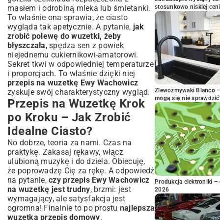
masłem i odrobiną mleka lub śmietanki.
stosunkowo niskiej cen
To właśnie ona sprawia, że ciasto
wygląda tak apetycznie. A pytanie,
jak
zrobić polewę do wuzetki, żeby
błyszczała
, spędza sen z powiek
niejednemu cukiernikowi-amatorowi.
Sekret tkwi w odpowiedniej temperaturze
i proporcjach. To właśnie dzięki niej
przepis na wuzetkę Ewy Wachowicz
Zlewozmywaki Blanco – 
zyskuje swój charakterystyczny wygląd.
mogą się nie sprawdzić
Przepis na Wuzetkę Krok
po Kroku – Jak Zrobić
Idealne Ciasto?
No dobrze, teoria za nami. Czas na
praktykę. Zakasaj rękawy, włącz
ulubioną muzykę i do dzieła. Obiecuję,
że poprowadzę Cię za rękę. A odpowiedź
na pytanie,
czy przepis Ewy Wachowicz
Produkcja elektroniki – 
na wuzetkę jest trudny
, brzmi: jest
2026
wymagający, ale satysfakcja jest
ogromna! Finalnie to po prostu
najlepsza
wuzetka przepis domowy
.