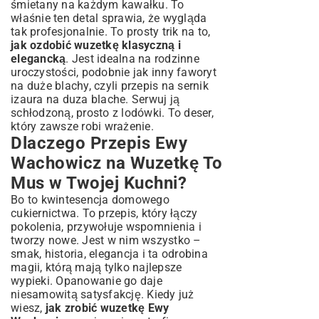
śmietany na każdym kawałku. To
właśnie ten detal sprawia, że wygląda
tak profesjonalnie. To prosty trik na to,
jak ozdobić wuzetkę klasyczną i
elegancką
. Jest idealna na rodzinne
uroczystości, podobnie jak inny faworyt
na duże blachy, czyli
przepis na sernik
izaura na duza blache
. Serwuj ją
schłodzoną, prosto z lodówki. To deser,
który zawsze robi wrażenie.
Dlaczego Przepis Ewy
Wachowicz na Wuzetkę To
Mus w Twojej Kuchni?
Bo to kwintesencja domowego
cukiernictwa. To przepis, który łączy
pokolenia, przywołuje wspomnienia i
tworzy nowe. Jest w nim wszystko –
smak, historia, elegancja i ta odrobina
magii, którą mają tylko najlepsze
wypieki. Opanowanie go daje
niesamowitą satysfakcję. Kiedy już
wiesz,
jak zrobić wuzetkę Ewy