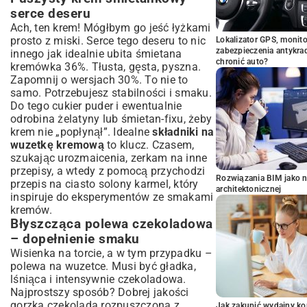
serce deseru
Ach, ten krem! Mógłbym go jeść łyżkami
prosto z miski. Serce tego deseru to nic
Lokalizator GPS, monito
zabezpieczenia antykra
innego jak idealnie ubita śmietana
chronić auto?
kremówka 36%. Tłusta, gęsta, pyszna.
Zapomnij o wersjach 30%. To nie to
samo. Potrzebujesz stabilności i smaku.
Do tego cukier puder i ewentualnie
odrobina żelatyny lub śmietan-fixu, żeby
krem nie „popłynął”. Idealne
składniki na
wuzetkę kremową
to klucz. Czasem,
szukając urozmaicenia, zerkam na inne
przepisy, a wtedy z pomocą przychodzi
Rozwiązania BIM jako n
przepis na ciasto solony karmel
, który
architektonicznej
inspiruje do eksperymentów ze smakami
kremów.
Błyszcząca polewa czekoladowa
– dopełnienie smaku
Wisienka na torcie, a w tym przypadku –
polewa na wuzetce. Musi być gładka,
lśniąca i intensywnie czekoladowa.
Najprostszy sposób? Dobrej jakości
gorzka czekolada rozpuszczona z
Jak zakupić wydajny ko