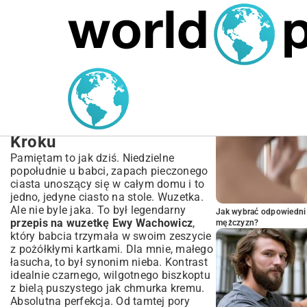
MARIUSZ ŁAMAGA
04.10.2025
SPORT
POPULARNE A
Przepis na wuzetkę Ewy
Wachowicz: Sekrety
Idealnego Ciasta Krok po
Kroku
Pamiętam to jak dziś. Niedzielne
popołudnie u babci, zapach pieczonego
ciasta unoszący się w całym domu i to
jedno, jedyne ciasto na stole. Wuzetka.
Ale nie byle jaka. To był legendarny
Jak wybrać odpowiedni 
przepis na wuzetkę Ewy Wachowicz
,
mężczyzn?
który babcia trzymała w swoim zeszycie
z pożółkłymi kartkami. Dla mnie, małego
łasucha, to był synonim nieba. Kontrast
idealnie czarnego, wilgotnego biszkoptu
z bielą puszystego jak chmurka kremu.
Absolutna perfekcja. Od tamtej pory