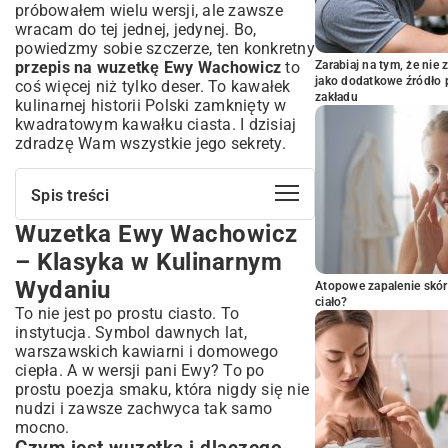
próbowałem wielu wersji, ale zawsze
wracam do tej jednej, jedynej. Bo,
powiedzmy sobie szczerze, ten konkretny
przepis na wuzetkę Ewy Wachowicz
to
Zarabiaj na tym, że ni
jako dodatkowe źródło 
coś więcej niż tylko deser. To kawałek
zakładu
kulinarnej historii Polski zamknięty w
kwadratowym kawałku ciasta. I dzisiaj
zdradzę Wam wszystkie jego sekrety.
Spis treści
Wuzetka Ewy Wachowicz
Wuzetka Ewy Wachowicz – Klasyka w
Kulinarnym Wydaniu
– Klasyka w Kulinarnym
Czym jest wuzetka i dlaczego pokochała ją
Wydaniu
Atopowe zapalenie skór
Polska?
ciało?
To nie jest po prostu ciasto. To
Niezbędne Składniki na Idealną Wuzetkę
instytucja. Symbol dawnych lat,
Ewy Wachowicz
warszawskich kawiarni i domowego
Ciasto czekoladowe – podstawa sukcesu
ciepła. A w wersji pani Ewy? To po
Puszysty krem śmietankowy – serce
prostu poezja smaku, która nigdy się nie
deseru
nudzi i zawsze zachwyca tak samo
Błyszcząca polewa czekoladowa –
mocno.
dopełnienie smaku