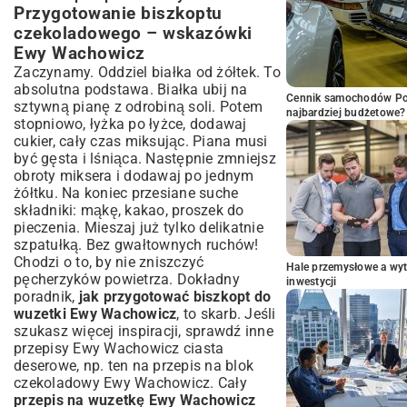
Przygotowanie biszkoptu
czekoladowego – wskazówki
Ewy Wachowicz
Zaczynamy. Oddziel białka od żółtek. To
absolutna podstawa. Białka ubij na
Cennik samochodów Por
sztywną pianę z odrobiną soli. Potem
najbardziej budżetowe?
stopniowo, łyżka po łyżce, dodawaj
cukier, cały czas miksując. Piana musi
być gęsta i lśniąca. Następnie zmniejsz
obroty miksera i dodawaj po jednym
żółtku. Na koniec przesiane suche
składniki: mąkę, kakao, proszek do
pieczenia. Mieszaj już tylko delikatnie
szpatułką. Bez gwałtownych ruchów!
Chodzi o to, by nie zniszczyć
Hale przemysłowe a wyt
pęcherzyków powietrza. Dokładny
inwestycji
poradnik,
jak przygotować biszkopt do
wuzetki Ewy Wachowicz
, to skarb. Jeśli
szukasz więcej inspiracji, sprawdź inne
przepisy Ewy Wachowicz ciasta
deserowe
, np. ten na
przepis na blok
czekoladowy Ewy Wachowicz
. Cały
przepis na wuzetkę Ewy Wachowicz