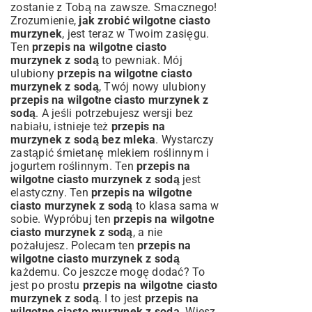
zostanie z Tobą na zawsze. Smacznego!
Zrozumienie,
jak zrobić wilgotne ciasto
murzynek
, jest teraz w Twoim zasięgu.
Ten
przepis na wilgotne ciasto
murzynek z sodą
to pewniak. Mój
ulubiony
przepis na wilgotne ciasto
murzynek z sodą
, Twój nowy ulubiony
przepis na wilgotne ciasto murzynek z
sodą
. A jeśli potrzebujesz wersji bez
nabiału, istnieje też
przepis na
murzynek z sodą bez mleka
. Wystarczy
zastąpić śmietanę mlekiem roślinnym i
jogurtem roślinnym. Ten
przepis na
wilgotne ciasto murzynek z sodą
jest
elastyczny. Ten
przepis na wilgotne
ciasto murzynek z sodą
to klasa sama w
sobie. Wypróbuj ten
przepis na wilgotne
ciasto murzynek z sodą
, a nie
pożałujesz. Polecam ten
przepis na
wilgotne ciasto murzynek z sodą
każdemu. Co jeszcze mogę dodać? To
jest po prostu
przepis na wilgotne ciasto
murzynek z sodą
. I to jest
przepis na
wilgotne ciasto murzynek z sodą
. Wiesz