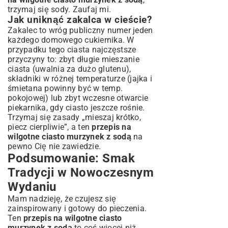
trzymaj się sody. Zaufaj mi.
Jak uniknąć zakalca w cieście?
Zakalec to wróg publiczny numer jeden
każdego domowego cukiernika. W
przypadku tego ciasta najczęstsze
przyczyny to: zbyt długie mieszanie
ciasta (uwalnia za dużo glutenu),
składniki w różnej temperaturze (jajka i
śmietana powinny być w temp.
pokojowej) lub zbyt wczesne otwarcie
piekarnika, gdy ciasto jeszcze rośnie.
Trzymaj się zasady „mieszaj krótko,
piecz cierpliwie”, a ten
przepis na
wilgotne ciasto murzynek z sodą
na
pewno Cię nie zawiedzie.
Podsumowanie: Smak
Tradycji w Nowoczesnym
Wydaniu
Mam nadzieję, że czujesz się
zainspirowany i gotowy do pieczenia.
Ten
przepis na wilgotne ciasto
murzynek z sodą
to coś więcej niż