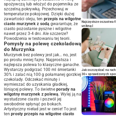
spożywczą lub włożyć do pojemnika ze
szczelną pokrywką. Przechowuj w
temperaturze pokojowej. Dzięki dużej
zawartości oleju, ten
przepis na wilgotne
Najczęstsze oszustwa f
ciasto murzynek z sodą
gwarantuje, że
uniknąć
ciasto pozostanie pyszne i wilgotne
nawet przez 3-4 dni. Ale szczerze?
Powodzenia w testowaniu tej teorii.
Pomysły na polewę czekoladową
do Murzynka
Murzynek bez polewy jest jak… no, jest
po prostu mniej fajny. Najprostsza i
najlepsza polewa to klasyczne ganache.
Wystarczy podgrzać 100 ml śmietanki
Jak oszczędzać na rac
30% i zalać nią 100 g połamanej gorzkiej
30+ sprawdzonych sp
czekolady. Odczekać minutę i
wymieszać do uzyskania gładkiej,
lśniącej polewy. To świetne
porady na
wilgotny murzynek z polewą
. Wylej ją na
wystudzone ciasto i pozwól jej
swobodnie spłynąć po bokach.
Artystyczny nieład jest w cenie! To jest
ten
prosty przepis na wilgotne ciasto