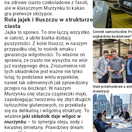
na zdrowe ciasto czekoladowe z fasoli
,
ale w klasycznym Murzynku to kakao
gra pierwsze skrzypce.
Rola jajek i tłuszczu w strukturze
ciasta
Jajka to spoiwo. To one łączą wszystko
Cennik samochodów Por
najbardziej budżetowe?
w całość, a ubite białka dodają
puszystości. Z kolei tłuszcz, w naszym
przypadku olej, to nośnik smaku i
gwarancja wilgotności. To właśnie on
sprawia, że ciasto nie wysycha na wiór
już następnego dnia. Zrozumienie roli
tych składników jest ważne nie tylko
tutaj; to podstawa wielu wypieków,
nawet tak odmiennych jak
sprawdzony
Hale przemysłowe a wyt
przepis na biszkopt
. W naszym
inwestycji
Murzynku olej otacza cząsteczki mąki,
zapobiegając tworzeniu się zbyt długich
łańcuchów glutenowych, co przekłada
się na delikatną i wilgotną strukturę. To
właśnie
jaki składnik daje wilgoć w
murzynku
– to synergia oleju, sody i
kwaśnej śmietany. Prawdziwy dream