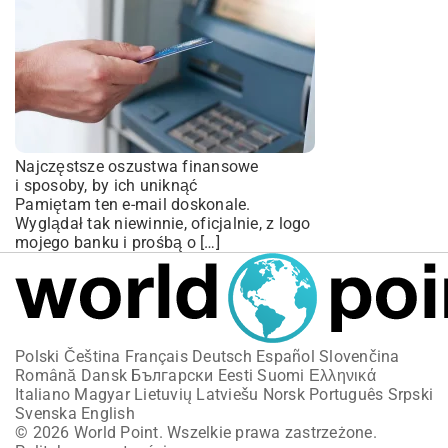
Najczęstsze oszustwa finansowe
i sposoby, by ich uniknąć
Pamiętam ten e-mail doskonale.
Wyglądał tak niewinnie, oficjalnie, z logo
mojego banku i prośbą o […]
Polski
Čeština
Français
Deutsch
Español
Slovenčina
Română
Dansk
Български
Eesti
Suomi
Ελληνικά
Italiano
Magyar
Lietuvių
Latviešu
Norsk
Português
Srpski
Svenska
English
© 2026 World Point. Wszelkie prawa zastrzeżone.