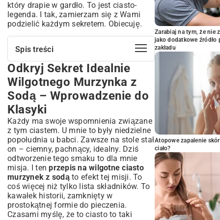
który drapie w gardło. To jest ciasto-
legenda. I tak, zamierzam się z Wami
podzielić każdym sekretem. Obiecuję.
Zarabiaj na tym, że ni
jako dodatkowe źródło 
zakładu
Spis treści
Odkryj Sekret Idealnie
Odkryj Sekret Idealnie Wilgotnego
Murzynka z Sodą – Wprowadzenie do
Wilgotnego Murzynka z
Klasyki
Sodą – Wprowadzenie do
Dlaczego soda to klucz do wilgoci w
cieście?
Klasyki
Krótka historia i popularność ciasta
Każdy ma swoje wspomnienia związane
Murzynek
z tym ciastem. U mnie to były niedzielne
Niezbędne Składniki na Domowego
popołudnia u babci. Zawsze na stole stał
Atopowe zapalenie skór
Murzynka – Kompletna Lista
on – ciemny, pachnący, idealny. Dziś
ciało?
Jak wybrać najlepsze kakao do
odtworzenie tego smaku to dla mnie
intensywnego smaku?
misja. I ten
przepis na wilgotne ciasto
murzynek z sodą
to efekt tej misji. To
Rola jajek i tłuszczu w strukturze ciasta
coś więcej niż tylko lista składników. To
Przepis Krok po Kroku: Jak Upiec
kawałek historii, zamknięty w
Wilgotnego Murzynka z Sodą?
prostokątnej formie do pieczenia.
Przygotowanie ciasta – mieszanie suchych
Czasami myślę, że to ciasto to taki
i mokrych składników