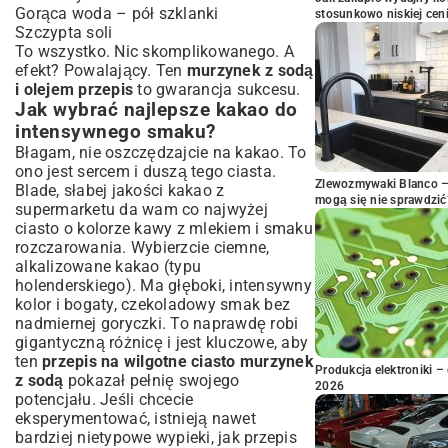
Gorąca woda – pół szklanki
stosunkowo niskiej cen
Szczypta soli
To wszystko. Nic skomplikowanego. A
efekt? Powalający. Ten
murzynek z sodą
i olejem przepis
to gwarancja sukcesu.
Jak wybrać najlepsze kakao do
intensywnego smaku?
Błagam, nie oszczędzajcie na kakao. To
ono jest sercem i duszą tego ciasta.
Zlewozmywaki Blanco – 
Blade, słabej jakości kakao z
mogą się nie sprawdzić
supermarketu da wam co najwyżej
ciasto o kolorze kawy z mlekiem i smaku
rozczarowania. Wybierzcie ciemne,
alkalizowane kakao (typu
holenderskiego). Ma głęboki, intensywny
kolor i bogaty, czekoladowy smak bez
nadmiernej goryczki. To naprawdę robi
gigantyczną różnicę i jest kluczowe, aby
ten
przepis na wilgotne ciasto murzynek
Produkcja elektroniki – 
z sodą
pokazał pełnię swojego
2026
potencjału. Jeśli chcecie
eksperymentować, istnieją nawet
bardziej nietypowe wypieki, jak
przepis