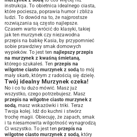
instrukcja. To obietnica idealnego ciasta,
które pociesza, poprawia humor i zbliża
ludzi. To dowód na to, że najprostsze
rozwiązania są często najlepsze.
Czasem warto wrócić do klasyki, takiej
jak ten murzynek czy niezawodna
przepis na babkę Kasia
, by przypomnieć
sobie prawdziwy smak domowych
wypieków. To jest ten
najlepszy przepis
na murzynek z kwaśną śmietaną
,
którego szukałeś. Ten
przepis na
wilgotne ciasto murzynek z sodą
to mój
mały skarb, którym z radością się dzielę.
Twój idealny Murzynek czeka!
No i co tu dużo mówić. Masz już
wszystko, czego potrzebujesz. Masz
przepis na wilgotne ciasto murzynek z
sodą
, masz wskazówki i triki. Teraz
Twoja kolej. Idź do kuchni i stwórz
trochę magii. Obiecuję, że zapach, smak
i ta niesamowita wilgotność wynagrodzą
Ci wszystko. To jest ten
przepis na
wilgotne ciasto murzynek z sodą
, który