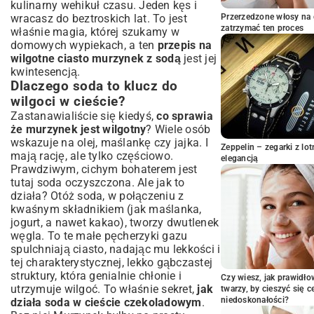
kulinarny wehikuł czasu. Jeden kęs i
Prawidłowe pieczenie: temperatura i czas
wracasz do beztroskich lat. To jest
Przerzedzone włosy na 
dla idealnej konsystencji
zatrzymać ten proces
właśnie magia, której szukamy w
Sprawdzenie gotowości ciasta – triki
domowych wypiekach, a ten
przepis na
wilgotne ciasto murzynek z sodą
Sekrety Wilgotności i Dodatki, Które
jest jej
kwintesencją.
Pokochasz
Dlaczego soda to klucz do
Jak utrzymać ciasto świeże i wilgotne na
wilgoci w cieście?
dłużej?
Zastanawialiście się kiedyś,
co sprawia
Pomysły na polewę czekoladową do
że murzynek jest wilgotny
Murzynka
? Wiele osób
wskazuje na olej, maślankę czy jajka. I
Wzbogacenie smaku: orzechy, owoce,
Zeppelin – zegarki z l
mają rację, ale tylko częściowo.
przyprawy
elegancją
Prawdziwym, cichym bohaterem jest
Najczęściej Zadawane Pytania o Ciasto
tutaj soda oczyszczona. Ale jak to
Murzynek
działa? Otóż soda, w połączeniu z
Czy można zastąpić sodę proszkiem do
kwaśnym składnikiem (jak maślanka,
pieczenia?
jogurt, a nawet kakao), tworzy dwutlenek
Jak uniknąć zakalca w cieście?
węgla. To te małe pęcherzyki gazu
Podsumowanie: Smak Tradycji w
spulchniają ciasto, nadając mu lekkości i
Nowoczesnym Wydaniu
tej charakterystycznej, lekko gąbczastej
struktury, która genialnie chłonie i
Twój idealny Murzynek czeka!
Czy wiesz, jak prawidł
utrzymuje wilgoć. To właśnie sekret,
jak
twarzy, by cieszyć się 
niedoskonałości?
działa soda w cieście czekoladowym
.