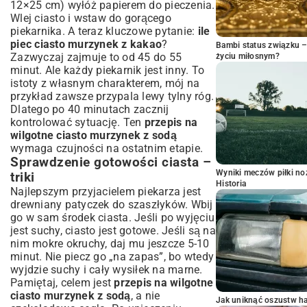
12×25 cm) wyłóż papierem do pieczenia.
Wlej ciasto i wstaw do gorącego
piekarnika. A teraz kluczowe pytanie:
ile
piec ciasto murzynek z kakao
?
Bambi status związku 
Zazwyczaj zajmuje to od 45 do 55
życiu miłosnym?
minut. Ale każdy piekarnik jest inny. To
istoty z własnym charakterem, mój na
przykład zawsze przypala lewy tylny róg.
Dlatego po 40 minutach zacznij
kontrolować sytuację. Ten
przepis na
wilgotne ciasto murzynek z sodą
wymaga czujności na ostatnim etapie.
Sprawdzenie gotowości ciasta –
Wyniki meczów piłki noż
triki
Historia
Najlepszym przyjacielem piekarza jest
drewniany patyczek do szaszłyków. Wbij
go w sam środek ciasta. Jeśli po wyjęciu
jest suchy, ciasto jest gotowe. Jeśli są na
nim mokre okruchy, daj mu jeszcze 5-10
minut. Nie piecz go „na zapas”, bo wtedy
wyjdzie suchy i cały wysiłek na marne.
Pamiętaj, celem jest
przepis na wilgotne
ciasto murzynek z sodą
, a nie
Jak uniknąć oszustw h