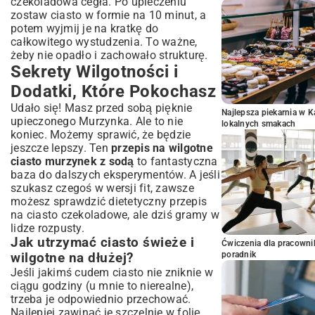
czekoladowa cegła. Po upieczeniu
zostaw ciasto w formie na 10 minut, a
potem wyjmij je na kratkę do
całkowitego wystudzenia. To ważne,
żeby nie opadło i zachowało strukturę.
Sekrety Wilgotności i
Dodatki, Które Pokochasz
Udało się! Masz przed sobą pięknie
Najlepsza piekarnia w 
upieczonego Murzynka. Ale to nie
lokalnych smakach
koniec. Możemy sprawić, że będzie
jeszcze lepszy. Ten
przepis na wilgotne
ciasto murzynek z sodą
to fantastyczna
baza do dalszych eksperymentów. A jeśli
szukasz czegoś w wersji fit, zawsze
możesz sprawdzić
dietetyczny przepis
na ciasto czekoladowe
, ale dziś gramy w
lidze rozpusty.
Jak utrzymać ciasto świeże i
Ćwiczenia dla pracown
poradnik
wilgotne na dłużej?
Jeśli jakimś cudem ciasto nie zniknie w
ciągu godziny (u mnie to nierealne),
trzeba je odpowiednio przechować.
Najlepiej zawinąć je szczelnie w folię