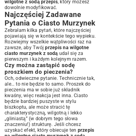
wilgotne z sodą przepis
, który możesz
dowolnie modyfikować.
Najczęściej Zadawane
Pytania o Ciasto Murzynek
Zebrałam kilka pytań, które najczęściej
pojawiają się w kontekście tego wypieku.
Rozwiejmy wszelkie wątpliwości raz na
zawsze, aby Twój
przepis na wilgotne
ciasto murzynek z sodą
udał się za
pierwszym i każdym kolejnym razem.
Czy można zastąpić sodę
proszkiem do pieczenia?
Och, odwieczne pytanie. Technicznie tak,
ale… to nie będzie to samo. Proszek do
pieczenia ma w sobie już składnik
kwaśny, więc reakcja jest inna. Ciasto
będzie bardziej puszyste w stylu
biszkoptu, ale może stracić tę
charakterystyczną, wilgotną i lekko
„gliniastą” (w dobrym tego słowa
znaczeniu!) strukturę. Jeśli chcesz
uzyskać efekt, który obiecuje ten
przepis
na wilgotne ciasto murzynek z sodą
,