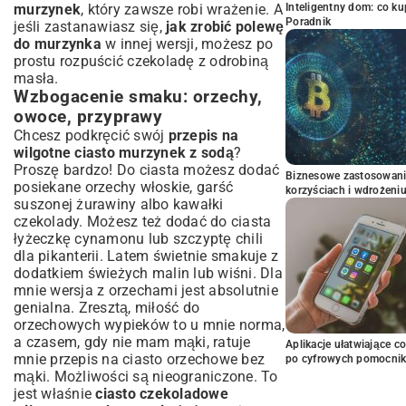
murzynek
, który zawsze robi wrażenie. A
Inteligentny dom: co k
Poradnik
jeśli zastanawiasz się,
jak zrobić polewę
do murzynka
w innej wersji, możesz po
prostu rozpuścić czekoladę z odrobiną
masła.
Wzbogacenie smaku: orzechy,
owoce, przyprawy
Chcesz podkręcić swój
przepis na
wilgotne ciasto murzynek z sodą
?
Proszę bardzo! Do ciasta możesz dodać
Biznesowe zastosowani
posiekane orzechy włoskie, garść
korzyściach i wdrożeni
suszonej żurawiny albo kawałki
czekolady. Możesz też dodać do ciasta
łyżeczkę cynamonu lub szczyptę chili
dla pikanterii. Latem świetnie smakuje z
dodatkiem świeżych malin lub wiśni. Dla
mnie wersja z orzechami jest absolutnie
genialna. Zresztą, miłość do
orzechowych wypieków to u mnie norma,
a czasem, gdy nie mam mąki, ratuje
Aplikacje ułatwiające c
mnie
przepis na ciasto orzechowe bez
po cyfrowych pomocni
mąki
. Możliwości są nieograniczone. To
jest właśnie
ciasto czekoladowe