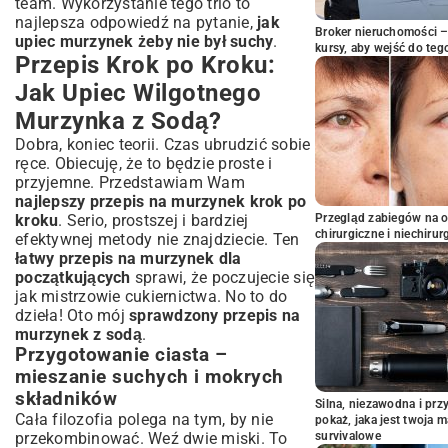
team. Wykorzystanie tego trio to
najlepsza odpowiedź na pytanie,
jak
Broker nieruchomości – 
upiec murzynek żeby nie był suchy
.
kursy, aby wejść do teg
Przepis Krok po Kroku:
Jak Upiec Wilgotnego
Murzynka z Sodą?
Dobra, koniec teorii. Czas ubrudzić sobie
ręce. Obiecuję, że to będzie proste i
przyjemne. Przedstawiam Wam
najlepszy przepis na murzynek krok po
kroku
. Serio, prostszej i bardziej
Przegląd zabiegów na 
chirurgiczne i niechirur
efektywnej metody nie znajdziecie. Ten
łatwy przepis na murzynek dla
początkujących
sprawi, że poczujecie się
jak mistrzowie cukiernictwa. No to do
dzieła! Oto mój
sprawdzony przepis na
murzynek z sodą
.
Przygotowanie ciasta –
mieszanie suchych i mokrych
składników
Silna, niezawodna i pr
Cała filozofia polega na tym, by nie
pokaż, jaka jest twoja 
przekombinować. Weź dwie miski. To
survivalowe