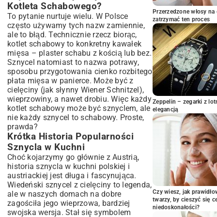
Kotleta Schabowego?
Panierka Nie Odpadała
Przerzedzone włosy na 
To pytanie nurtuje wielu. W Polsce
Smażenie Sznycli: Sekrety Złocistej i
zatrzymać ten proces
często używamy tych nazw zamiennie,
Soczystej Wersji
ale to błąd. Technicznie rzecz biorąc,
Częste Błędy i Jak Ich Unikać
kotlet schabowy to konkretny kawałek
Pomysły na Dodatki: Z Czym Podać
mięsa – plaster schabu z kością lub bez.
Sznycle?
Sznycel natomiast to nazwa potrawy,
Klasyczne Kompozycje: Ziemniaki, Frytki i
sposobu przygotowania cienko rozbitego
Surówki
płata mięsa w panierce. Może być z
Nietypowe i Nowoczesne Akcenty
cielęciny (jak słynny Wiener Schnitzel),
Smakowe
wieprzowiny, a nawet drobiu. Więc każdy
Zeppelin – zegarki z l
kotlet schabowy może być sznyclem, ale
Idealne Sosy, Które Podkreślą Smak Sznycli
elegancją
nie każdy sznycel to schabowy. Proste,
Sznycle w Innej Odsłonie: Inspiracje i
prawda?
Warianty
Krótka Historia Popularności
Sznycle Pieczone w Piekarniku: Zdrowsza
Sznycla w Kuchni
Alternatywa
Choć kojarzymy go głównie z Austrią,
Sznycle Po Wiedeńsku: Oryginalny Przepis
historia sznycla w kuchni polskiej i
Inne Rodzaje Mięsa i Wegańskie
austriackiej jest długa i fascynująca.
Alternatywy
Wiedeński sznycel z cielęciny to legenda,
Podsumowanie: Delektuj się Domowymi
Czy wiesz, jak prawidł
ale w naszych domach na dobre
Sznyclami na Co Dzień
twarzy, by cieszyć się 
zagościła jego wieprzowa, bardziej
niedoskonałości?
swojska wersja. Stał się symbolem