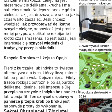
Marzenie smakosza. Cielęcina jest
stosunkowo niskiej cen
niesamowicie delikatna, krucha i ma
subtelny smak. Najlepsza będzie górka
cielęca. Tak, jest droższa, ale raz na jakiś
czas warto zaszaleć. Jeśli chcesz
wiedzieć,
jak przygotować delikatne
sznycle cielęce
, odpowiedź jest prosta:
mniej przypraw, delikatne rozbijanie i
krótki czas smażenia. To jest baza, jeśli
interesuje cię
sznycel wiedeński
Zlewozmywaki Blanco – 
tradycyjny przepis składniki
.
mogą się nie sprawdzić
Sznycle Drobiowe: Lżejsza Opcja
Pierś z kurczaka lub indyka to świetna
alternatywa dla tych, którzy liczą kalorie
lub po prostu wolą lżejsze mięsa. Filety
trzeba rozbijać ostrożnie, bo są bardzo
delikatne. Idealne, jeśli interesuje Cię
przepis na sznycle z indyka bez panierki
Produkcja elektroniki – 
lub wersja fit. Ten
sznycel drobiowy w
2026
panierce przepis krok po kroku
jest
naprawdę prosty do wykonania.
Sekret Chrupiącej i Złocistej