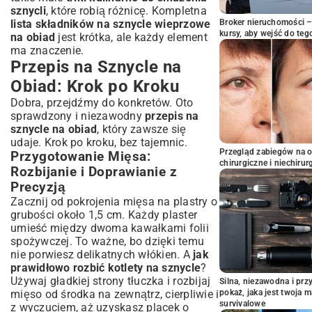
sznycli
, które robią różnicę. Kompletna
lista składników na sznycle wieprzowe
Broker nieruchomości – 
kursy, aby wejść do teg
na obiad
jest krótka, ale każdy element
ma znaczenie.
Przepis na Sznycle na
Obiad: Krok po Kroku
Dobra, przejdźmy do konkretów. Oto
sprawdzony i niezawodny
przepis na
sznycle na obiad
, który zawsze się
udaje. Krok po kroku, bez tajemnic.
Przegląd zabiegów na 
Przygotowanie Mięsa:
chirurgiczne i niechirur
Rozbijanie i Doprawianie z
Precyzją
Zacznij od pokrojenia mięsa na plastry o
grubości około 1,5 cm. Każdy plaster
umieść między dwoma kawałkami folii
spożywczej. To ważne, bo dzięki temu
nie porwiesz delikatnych włókien. A
jak
prawidłowo rozbić kotlety na sznycle
?
Używaj gładkiej strony tłuczka i rozbijaj
Silna, niezawodna i pr
mięso od środka na zewnątrz, cierpliwie i
pokaż, jaka jest twoja 
survivalowe
z wyczuciem, aż uzyskasz placek o