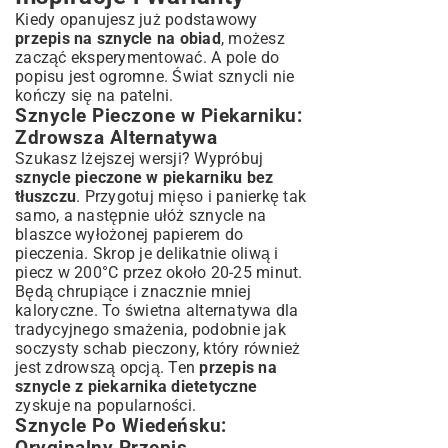
Kiedy opanujesz już podstawowy
przepis na sznycle na obiad
, możesz
zacząć eksperymentować. A pole do
popisu jest ogromne. Świat sznycli nie
kończy się na patelni.
Sznycle Pieczone w Piekarniku:
Zdrowsza Alternatywa
Szukasz lżejszej wersji? Wypróbuj
sznycle pieczone w piekarniku bez
tłuszczu
. Przygotuj mięso i panierkę tak
samo, a następnie ułóż sznycle na
blaszce wyłożonej papierem do
pieczenia. Skrop je delikatnie oliwą i
piecz w 200°C przez około 20-25 minut.
Będą chrupiące i znacznie mniej
kaloryczne. To świetna alternatywa dla
tradycyjnego smażenia, podobnie jak
soczysty schab pieczony
, który również
jest zdrowszą opcją. Ten
przepis na
sznycle z piekarnika dietetyczne
zyskuje na popularności.
Sznycle Po Wiedeńsku:
Oryginalny Przepis