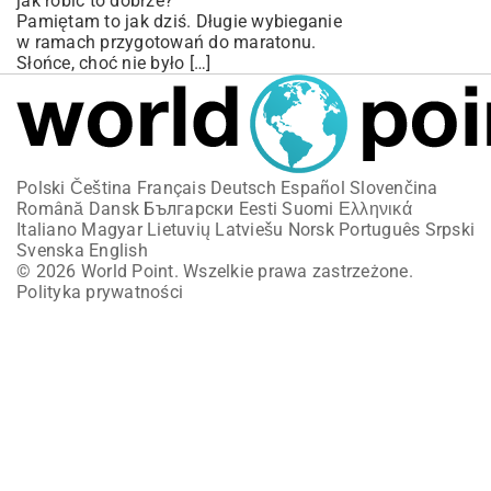
jak robić to dobrze?
Pamiętam to jak dziś. Długie wybieganie
w ramach przygotowań do maratonu.
Słońce, choć nie było […]
Polski
Čeština
Français
Deutsch
Español
Slovenčina
Română
Dansk
Български
Eesti
Suomi
Ελληνικά
Italiano
Magyar
Lietuvių
Latviešu
Norsk
Português
Srpski
Svenska
English
© 2026 World Point. Wszelkie prawa zastrzeżone.
Polityka prywatności