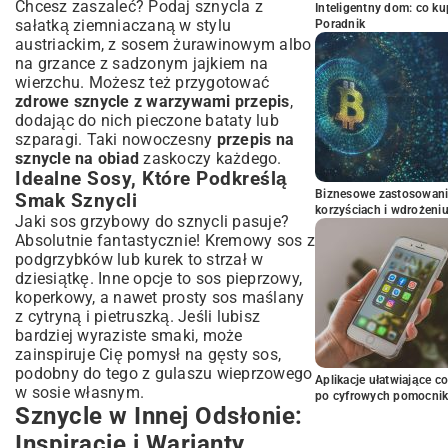
Chcesz zaszaleć? Podaj sznycla z
Inteligentny dom: co k
sałatką ziemniaczaną w stylu
Poradnik
austriackim, z sosem żurawinowym albo
na grzance z sadzonym jajkiem na
wierzchu. Możesz też przygotować
zdrowe sznycle z warzywami przepis
,
dodając do nich pieczone bataty lub
szparagi. Taki nowoczesny
przepis na
sznycle na obiad
zaskoczy każdego.
Idealne Sosy, Które Podkreślą
Biznesowe zastosowani
Smak Sznycli
korzyściach i wdrożeni
Jaki sos grzybowy do sznycli pasuje?
Absolutnie fantastycznie! Kremowy sos z
podgrzybków lub kurek to strzał w
dziesiątkę. Inne opcje to sos pieprzowy,
koperkowy, a nawet prosty sos maślany
z cytryną i pietruszką. Jeśli lubisz
bardziej wyraziste smaki, może
zainspiruje Cię pomysł na gęsty sos,
podobny do tego z
gulaszu wieprzowego
Aplikacje ułatwiające c
w sosie własnym
.
po cyfrowych pomocni
Sznycle w Innej Odsłonie:
Inspiracje i Warianty