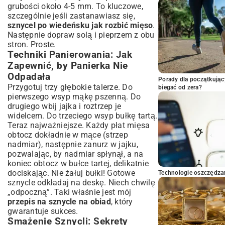
grubości około 4-5 mm. To kluczowe,
szczególnie jeśli zastanawiasz się,
sznycel po wiedeńsku jak rozbić mięso
.
Następnie dopraw solą i pieprzem z obu
stron. Proste.
Techniki Panierowania: Jak
Zapewnić, by Panierka Nie
Odpadała
Porady dla początkując
Przygotuj trzy głębokie talerze. Do
biegać od zera?
pierwszego wsyp mąkę pszenną. Do
drugiego wbij jajka i roztrzep je
widelcem. Do trzeciego wsyp bułkę tartą.
Teraz najważniejsze. Każdy płat mięsa
obtocz dokładnie w mące (strzep
nadmiar), następnie zanurz w jajku,
pozwalając, by nadmiar spłynął, a na
koniec obtocz w bułce tartej, delikatnie
dociskając. Nie żałuj bułki! Gotowe
Technologie oszczędzan
sznycle odkładaj na deskę. Niech chwilę
„odpoczną”. Taki właśnie jest mój
przepis na sznycle na obiad
, który
gwarantuje sukces.
Smażenie Sznycli: Sekrety