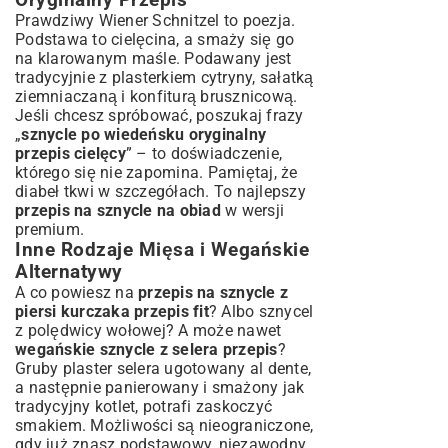
Prawdziwy Wiener Schnitzel to poezja.
Podstawa to cielęcina, a smaży się go
na klarowanym maśle. Podawany jest
tradycyjnie z plasterkiem cytryny, sałatką
ziemniaczaną i konfiturą brusznicową.
Jeśli chcesz spróbować, poszukaj frazy
„
sznycle po wiedeńsku oryginalny
przepis cielęcy
” – to doświadczenie,
którego się nie zapomina. Pamiętaj, że
diabeł tkwi w szczegółach. To najlepszy
przepis na sznycle na obiad
w wersji
premium.
Inne Rodzaje Mięsa i Wegańskie
Alternatywy
A co powiesz na
przepis na sznycle z
piersi kurczaka przepis fit
? Albo sznycel
z polędwicy wołowej? A może nawet
wegańskie sznycle z selera przepis
?
Gruby plaster selera ugotowany al dente,
a następnie panierowany i smażony jak
tradycyjny kotlet, potrafi zaskoczyć
smakiem. Możliwości są nieograniczone,
gdy już znasz podstawowy, niezawodny