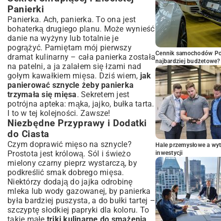
Panierki
Panierka. Ach, panierka. To ona jest
bohaterką drugiego planu. Może wynieść
danie na wyżyny lub totalnie je
pogrążyć. Pamiętam mój pierwszy
Cennik samochodów Por
dramat kulinarny – cała panierka została
najbardziej budżetowe?
na patelni, a ja zalałem się łzami nad
gołym kawałkiem mięsa. Dziś wiem,
jak
panierować sznycle żeby panierka
trzymała się mięsa
. Sekretem jest
potrójna apteka: mąka, jajko, bułka tarta.
I to w tej kolejności. Zawsze!
Niezbędne Przyprawy i Dodatki
do Ciasta
Czym doprawić mięso na sznycle?
Hale przemysłowe a wyt
Prostota jest królową. Sól i świeżo
inwestycji
mielony czarny pieprz wystarczą, by
podkreślić smak dobrego mięsa.
Niektórzy dodają do jajka odrobinę
mleka lub wody gazowanej, by panierka
była bardziej puszysta, a do bułki tartej –
szczyptę słodkiej papryki dla koloru. To
takie małe
triki kulinarne do smażenia