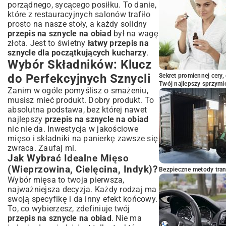
porządnego, sycącego posiłku. To danie,
które z restauracyjnych salonów trafiło
prosto na nasze stoły, a każdy solidny
przepis na sznycle na obiad
był na wagę
złota. Jest to świetny
łatwy przepis na
sznycle dla początkujących kucharzy
.
Wybór Składników: Klucz
do Perfekcyjnych Sznycli
Sekret promiennej cery,
Twój najlepszy sprzymi
Zanim w ogóle pomyślisz o smażeniu,
musisz mieć produkt. Dobry produkt. To
absolutna podstawa, bez której nawet
najlepszy
przepis na sznycle na obiad
nic nie da. Inwestycja w jakościowe
mięso i składniki na panierkę zawsze się
zwraca. Zaufaj mi.
Jak Wybrać Idealne Mięso
(Wieprzowina, Cielęcina, Indyk)?
Bezpieczne metody trans
Wybór mięsa to twoja pierwsza,
najważniejsza decyzja. Każdy rodzaj ma
swoją specyfikę i da inny efekt końcowy.
To, co wybierzesz, zdefiniuje twój
przepis na sznycle na obiad
. Nie ma