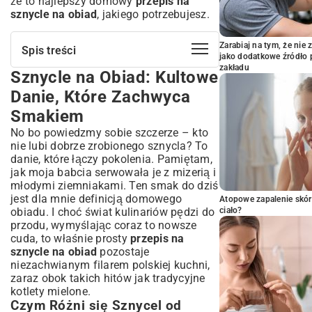
że to najlepszy domowy
przepis na
sznycle na obiad
, jakiego potrzebujesz.
Zarabiaj na tym, że ni
Spis treści
jako dodatkowe źródło 
zakładu
Sznycle na Obiad: Kultowe
Sznycle na Obiad: Kultowe Danie, Które
Zachwyca Smakiem
Danie, Które Zachwyca
Czym Różni się Sznycel od Kotleta
Smakiem
Schabowego?
No bo powiedzmy sobie szczerze – kto
Krótka Historia Popularności Sznycla w
Kuchni
nie lubi dobrze zrobionego sznycla? To
danie, które łączy pokolenia. Pamiętam,
Wybór Składników: Klucz do
jak moja babcia serwowała je z mizerią i
Perfekcyjnych Sznycli
młodymi ziemniakami. Ten smak do dziś
Jak Wybrać Idealne Mięso (Wieprzowina,
jest dla mnie definicją domowego
Atopowe zapalenie skór
Cielęcina, Indyk)?
obiadu. I choć świat kulinariów pędzi do
ciało?
Sekret Chrupiącej i Złocistej Panierki
przodu, wymyślając coraz to nowsze
Niezbędne Przyprawy i Dodatki do Ciasta
cuda, to właśnie prosty
przepis na
Przepis na Sznycle na Obiad: Krok po
sznycle na obiad
pozostaje
Kroku
niezachwianym filarem polskiej kuchni,
zaraz obok takich hitów jak
tradycyjne
Przygotowanie Mięsa: Rozbijanie i
kotlety mielone
.
Doprawianie z Precyzją
Czym Różni się Sznycel od
Techniki Panierowania: Jak Zapewnić, by