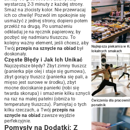
wystarczą 2-3 minuty z każdej strony.
Smaż na złocisty kolor. Nie przewracaj
ich co chwilę! Pozwól im spokojnie się
usmażyć z jednej strony, dopiero potem
przełóż na drugą. Po usmażeniu
odkładaj je na ręcznik papierowy, by
pozbyć się nadmiaru tłuszczu. To
kolejny ważny element, jeśli chcesz, aby
Najlepsza piekarnia w 
Twój
przepis na sznycle na obiad
był
lokalnych smakach
doskonały.
Częste Błędy i Jak Ich Unikać
Najczęstsze błędy? Zbyt zimny tłuszcz
(panierka pije olej i staje się gumowa),
zbyt gorący tłuszcz (panierka się pali, a
mięso jest surowe w środku), zbyt
mocne dociskanie panierki (robi się
twarda skorupa) i smażenie kilku sznycli
na raz na małej patelni (obniża to
Ćwiczenia dla pracown
temperaturę tłuszczu). Pamiętaj o tych
poradnik
kilku rzeczach, a Twój
przepis na
sznycle na obiad
zawsze wyjdzie
perfekcyjnie.
Pomysły na Dodatki: Z