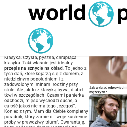
MARIUSZ ŁAMAGA
05.10.2025
SPORT
POPULARNE A
Przepis na Sznycle na
Obiad – Jak Zrobić
Idealne?
Klasyka. Czysta, pyszna, chrupiąca
klasyka. Taki właśnie jest idealny
przepis na sznycle na obiad
. To jedno z
tych dań, które kojarzą się z domem, z
niedzielnym popołudniem i z
zadowolonymi minami rodziny przy
Jak wybrać odpowiedni 
stole. Ale jak to z klasyką bywa, diabeł
mężczyzn?
tkwi w szczegółach. Czasami panierka
odchodzi, mięso wychodzi suche, a
całość jakoś nie ma tego „czegoś”.
Koniec z tym. Mam dla Ciebie kompletny
poradnik, który zamieni Twoje kuchenne
próby w prawdziwy triumf. Gwarantuję,