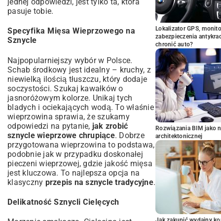
jednej odpowiedzi, jest tylko ta, która
pasuje tobie.
Lokalizator GPS, monito
Specyfika Mięsa Wieprzowego na
zabezpieczenia antykra
Sznycle
chronić auto?
Najpopularniejszy wybór w Polsce.
Schab środkowy jest idealny – kruchy, z
niewielką ilością tłuszczu, który dodaje
soczystości. Szukaj kawałków o
jasnoróżowym kolorze. Unikaj tych
bladych i ociekających wodą. To właśnie
wieprzowina sprawia, że szukamy
odpowiedzi na pytanie,
jak zrobić
Rozwiązania BIM jako n
sznycle wieprzowe chrupiące
. Dobrze
architektonicznej
przygotowana wieprzowina to podstawa,
podobnie jak w przypadku
doskonałej
pieczeni wieprzowej
, gdzie jakość mięsa
jest kluczowa. To najlepsza opcja na
klasyczny
przepis na sznycle tradycyjne
.
Delikatność Sznycli Cielęcych
Jak zakupić wydajny ko