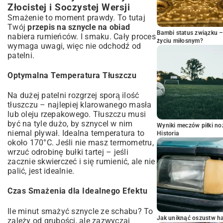
Złocistej i Soczystej Wersji
Smażenie to moment prawdy. To tutaj
Twój
przepis na sznycle na obiad
Bambi status związku 
nabiera rumieńców. I smaku. Cały proces
życiu miłosnym?
wymaga uwagi, więc nie odchodź od
patelni.
Optymalna Temperatura Tłuszczu
Na dużej patelni rozgrzej sporą ilość
tłuszczu – najlepiej klarowanego masła
lub oleju rzepakowego. Tłuszczu musi
być na tyle dużo, by sznycel w nim
Wyniki meczów piłki noż
niemal pływał. Idealna temperatura to
Historia
około 170°C. Jeśli nie masz termometru,
wrzuć odrobinę bułki tartej – jeśli
zacznie skwierczeć i się rumienić, ale nie
palić, jest idealnie.
Czas Smażenia dla Idealnego Efektu
Ile minut smażyć sznycle ze schabu? To
Jak uniknąć oszustw h
zależy od grubości, ale zazwyczaj