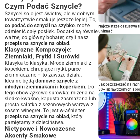
Czym Podać Sznycle?
Sznycel solo jest świetny, ale w dobrym
towarzystwie smakuje jeszcze lepiej. To,
co podać do sznycli na szybko
, może
Najczęstsze oszustwa f
odmienić cały posiłek. Dodatki są równie
uniknąć
ważne, co główny bohater, czyli nasz
przepis na sznycle na obiad
.
Klasyczne Kompozycje:
Ziemniaki, Frytki i Surówki
Klasyka to klasyka. Młode ziemniaki z
koperkiem, chrupiące frytki, purée
ziemniaczane – to zawsze działa.
Idealne będą
domowe sznycle z
Jak oszczędzać na rac
młodymi ziemniakami i koperkiem
. Do
30+ sprawdzonych sp
tego obowiązkowo surówka: mizeria na
słodko-kwaśno, kapusta zasmażana lub
prosta sałatka z sezonowych warzyw z
sosem winegret. To jest właśnie ten
przepis na sznycle na obiad
, który
pamiętamy z dzieciństwa.
Nietypowe i Nowoczesne
Akcenty Smakowe