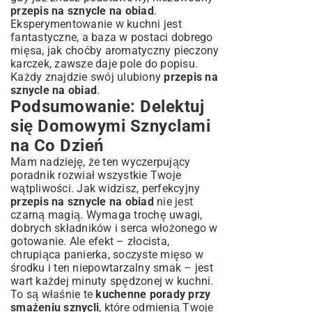
przepis na sznycle na obiad
.
Eksperymentowanie w kuchni jest
fantastyczne, a baza w postaci dobrego
mięsa, jak choćby
aromatyczny pieczony
karczek
, zawsze daje pole do popisu.
Każdy znajdzie swój ulubiony
przepis na
sznycle na obiad
.
Podsumowanie: Delektuj
się Domowymi Sznyclami
na Co Dzień
Mam nadzieję, że ten wyczerpujący
poradnik rozwiał wszystkie Twoje
wątpliwości. Jak widzisz, perfekcyjny
przepis na sznycle na obiad
nie jest
czarną magią. Wymaga trochę uwagi,
dobrych składników i serca włożonego w
gotowanie. Ale efekt – złocista,
chrupiąca panierka, soczyste mięso w
środku i ten niepowtarzalny smak – jest
wart każdej minuty spędzonej w kuchni.
To są właśnie te
kuchenne porady przy
smażeniu sznycli
, które odmienią Twoje