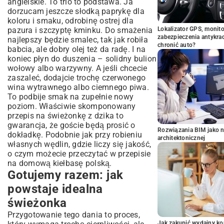
angielskie. To trio to podstawa. Ja
dorzucam jeszcze słodką paprykę dla
koloru i smaku, odrobinę ostrej dla
pazura i szczyptę kminku. Do smażenia
Lokalizator GPS, monito
zabezpieczenia antykra
najlepszy będzie smalec, tak jak robiła
chronić auto?
babcia, ale dobry olej też da radę. I na
koniec płyn do duszenia – solidny bulion
wołowy albo warzywny. A jeśli chcecie
zaszaleć, dodajcie trochę czerwonego
wina wytrawnego albo ciemnego piwa.
To podbije smak na zupełnie nowy
poziom. Właściwie skomponowany
przepis na świeżonkę z dzika to
gwarancja, że goście będą prosić o
Rozwiązania BIM jako n
dokładkę. Podobnie jak przy robieniu
architektonicznej
własnych wędlin, gdzie liczy się jakość,
o czym możecie przeczytać w przepisie
na domową kiełbasę polską.
Gotujemy razem: jak
powstaje idealna
świeżonka
Przygotowanie tego dania to proces,
Jak zakupić wydajny ko