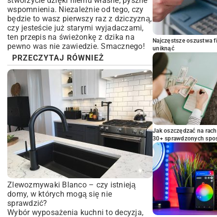
stworzycie dzięki niemu własne, pyszne
wspomnienia. Niezależnie od tego, czy
będzie to wasz pierwszy raz z dziczyzną,
czy jesteście już starymi wyjadaczami,
ten przepis na świeżonkę z dzika na
Najczęstsze oszustwa f
pewno was nie zawiedzie. Smacznego!
uniknąć
PRZECZYTAJ RÓWNIEŻ
Jak oszczędzać na rac
30+ sprawdzonych sp
Zlewozmywaki Blanco – czy istnieją
domy, w których mogą się nie
sprawdzić?
Wybór wyposażenia kuchni to decyzja,