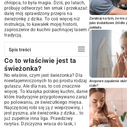
chłopca, to była magia. Dziś, po latach,
próbuję odtworzyć ten smak i przekazać
dalej mój sprawdzony przepis na
świeżonkę z dzika. To coś więcej niż
Zarabiaj na tym, że ni
jako dodatkowe źródło 
instrukcja, to kawałek mojej historii,
zakładu
zaproszenie do kuchni pachnącej lasem i
tradycją.
Spis treści
Co to właściwie jest ta
Co to właściwie jest ta świeżonka?
Skarby spiżarni, czyli co potrzebujesz do
świeżonka?
magii
No właśnie, czym jest świeżonka? Dla
Gotujemy razem: jak powstaje idealna
niewtajemniczonych to po prostu rodzaj
Atopowe zapalenie skór
świeżonka
gulaszu. Ale dla nas, to coś znacznie
ciało?
więcej. To klasyka polskiej kuchni, danie
Krok pierwszy: sekret kruchości mięsa
które tradycyjnie przygotowywano zaraz
Krok drugi: przygotowanie pola bitwy
po polowaniu, ze świeżutkiego mięsa.
Krok trzeci: smażenie i duszenie, czyli serce
Najczęściej robi się ją z wieprzowiny, i
operacji
jest pyszna, ale świeżonka z dzika… to
Krok czwarty: wielki finał
już zupełnie inna liga. Prawdziwy
Gdy lubisz eksperymentować
rarytas. Dziczyzna wraca do łask, i