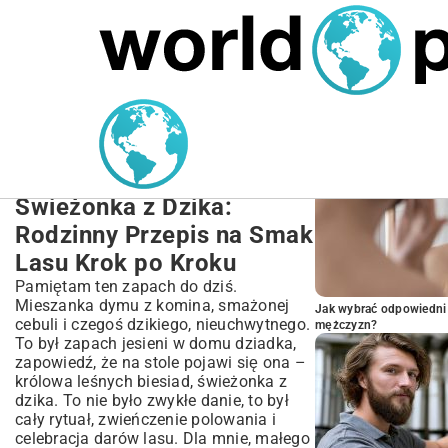
MARIUSZ ŁAMAGA
27.09.2025
NIERUCHOMOŚCI
POPULARNE A
Przepis na Świeżonkę z
Dzika: Tradycyjne Polskie
Danie Krok po Kroku
Świeżonka z Dzika:
Rodzinny Przepis na Smak
Lasu Krok po Kroku
Pamiętam ten zapach do dziś.
Mieszanka dymu z komina, smażonej
Jak wybrać odpowiedni 
cebuli i czegoś dzikiego, nieuchwytnego.
mężczyzn?
To był zapach jesieni w domu dziadka,
zapowiedź, że na stole pojawi się ona –
królowa leśnych biesiad, świeżonka z
dzika. To nie było zwykłe danie, to był
cały rytuał, zwieńczenie polowania i
celebracja darów lasu. Dla mnie, małego