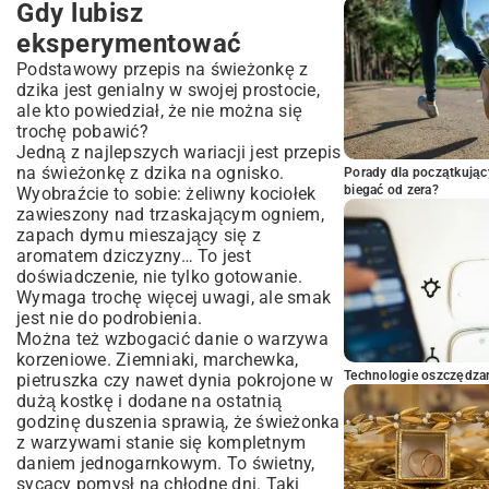
Gdy lubisz
eksperymentować
Podstawowy przepis na świeżonkę z
dzika jest genialny w swojej prostocie,
ale kto powiedział, że nie można się
trochę pobawić?
Jedną z najlepszych wariacji jest przepis
na świeżonkę z dzika na ognisko.
Porady dla początkując
biegać od zera?
Wyobraźcie to sobie: żeliwny kociołek
zawieszony nad trzaskającym ogniem,
zapach dymu mieszający się z
aromatem dziczyzny… To jest
doświadczenie, nie tylko gotowanie.
Wymaga trochę więcej uwagi, ale smak
jest nie do podrobienia.
Można też wzbogacić danie o warzywa
korzeniowe. Ziemniaki, marchewka,
Technologie oszczędzan
pietruszka czy nawet dynia pokrojone w
dużą kostkę i dodane na ostatnią
godzinę duszenia sprawią, że świeżonka
z warzywami stanie się kompletnym
daniem jednogarnkowym. To świetny,
sycący pomysł na chłodne dni. Taki