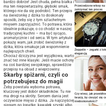
bardzo dobrze! Jest chuda, pełna białka i
Wielki finał: z czym podawać to
ma ten niepowtarzalny, głęboki smak,
Przerzedzone włosy na 
arcydzieło?
zatrzymać ten proces
którego nie da się podrobić. Ten przepis
Podsumowanie
na świeżonkę z dzika to doskonały
sposób, żeby się z tym szlachetnym
mięsem zaprzyjaźnić. To potrawa, która
idealnie pokazuje, o co chodzi w naszej
tradycyjnej kuchni – ma być sycąco,
aromatycznie i od serca. W tym artykule
pokażę wam, jak zrobić świeżonkę z
dzika, która smakuje jak wspomnienie
Zeppelin – zegarki z l
najlepszych chwil.
elegancją
Chociaż dziczyzna jest wyjątkowa, warto
znać też inne klasyki. Jeśli macie ochotę
na coś bardziej swojskiego, sprawdźcie
przepisy na obiad z wieprzowiny.
Skarby spiżarni, czyli co
potrzebujesz do magii
Żeby powstała wyborna potrawa,
kluczowy jest dobór składników. Tu nie
Czy wiesz, jak prawidł
ma drogi na skróty. Sercem dania jest
twarzy, by cieszyć się 
oczywiście mięso z dzika. Ja najczęściej
niedoskonałości?
sięgam po łopatkę, kawałek szynki albo