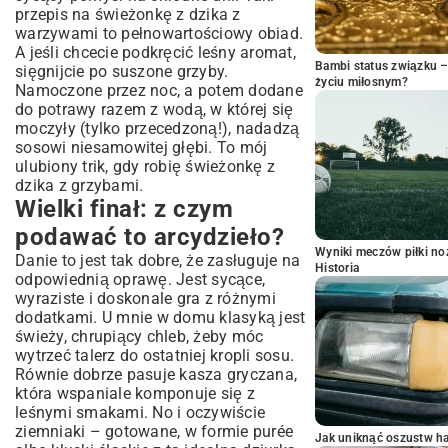
przepis na świeżonkę z dzika z
warzywami to pełnowartościowy obiad.
A jeśli chcecie podkręcić leśny aromat,
Bambi status związku 
sięgnijcie po suszone grzyby.
życiu miłosnym?
Namoczone przez noc, a potem dodane
do potrawy razem z wodą, w której się
moczyły (tylko przecedzoną!), nadadzą
sosowi niesamowitej głębi. To mój
ulubiony trik, gdy robię świeżonkę z
dzika z grzybami.
Wielki finał: z czym
podawać to arcydzieło?
Wyniki meczów piłki noż
Danie to jest tak dobre, że zasługuje na
Historia
odpowiednią oprawę. Jest sycące,
wyraziste i doskonale gra z różnymi
dodatkami. U mnie w domu klasyką jest
świeży, chrupiący chleb, żeby móc
wytrzeć talerz do ostatniej kropli sosu.
Równie dobrze pasuje kasza gryczana,
która wspaniale komponuje się z
leśnymi smakami. No i oczywiście
ziemniaki – gotowane, w formie purée
Jak uniknąć oszustw h