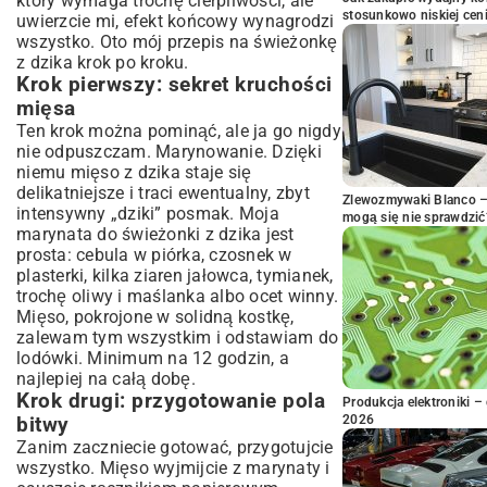
który wymaga trochę cierpliwości, ale
stosunkowo niskiej cen
uwierzcie mi, efekt końcowy wynagrodzi
wszystko. Oto mój przepis na świeżonkę
z dzika krok po kroku.
Krok pierwszy: sekret kruchości
mięsa
Ten krok można pominąć, ale ja go nigdy
nie odpuszczam. Marynowanie. Dzięki
niemu mięso z dzika staje się
delikatniejsze i traci ewentualny, zbyt
Zlewozmywaki Blanco – 
intensywny „dziki” posmak. Moja
mogą się nie sprawdzić
marynata do świeżonki z dzika jest
prosta: cebula w piórka, czosnek w
plasterki, kilka ziaren jałowca, tymianek,
trochę oliwy i maślanka albo ocet winny.
Mięso, pokrojone w solidną kostkę,
zalewam tym wszystkim i odstawiam do
lodówki. Minimum na 12 godzin, a
najlepiej na całą dobę.
Krok drugi: przygotowanie pola
Produkcja elektroniki – 
2026
bitwy
Zanim zaczniecie gotować, przygotujcie
wszystko. Mięso wyjmijcie z marynaty i