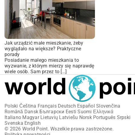
Jak urządzić małe mieszkanie, żeby
wyglądało na większe? Praktyczne
porady
Posiadanie małego mieszkania to
wyzwanie, z którym mierzy się naprawdę
wiele osób. Sam przez to […]
Polski
Čeština
Français
Deutsch
Español
Slovenčina
Română
Dansk
Български
Eesti
Suomi
Ελληνικά
Italiano
Magyar
Lietuvių
Latviešu
Norsk
Português
Srpski
Svenska
English
© 2026 World Point. Wszelkie prawa zastrzeżone.
Polityka prywatności