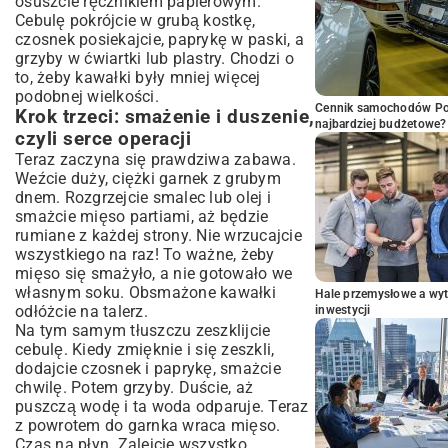
osuszcie ręcznikiem papierowym.
Cebulę pokrójcie w grubą kostkę,
czosnek posiekajcie, paprykę w paski, a
grzyby w ćwiartki lub plastry. Chodzi o
to, żeby kawałki były mniej więcej
podobnej wielkości.
Cennik samochodów Por
Krok trzeci: smażenie i duszenie,
najbardziej budżetowe?
czyli serce operacji
Teraz zaczyna się prawdziwa zabawa.
Weźcie duży, ciężki garnek z grubym
dnem. Rozgrzejcie smalec lub olej i
smażcie mięso partiami, aż będzie
rumiane z każdej strony. Nie wrzucajcie
wszystkiego na raz! To ważne, żeby
mięso się smażyło, a nie gotowało we
własnym soku. Obsmażone kawałki
Hale przemysłowe a wyt
odłóżcie na talerz.
inwestycji
Na tym samym tłuszczu zeszklijcie
cebulę. Kiedy zmięknie i się zeszkli,
dodajcie czosnek i paprykę, smażcie
chwilę. Potem grzyby. Duście, aż
puszczą wodę i ta woda odparuje. Teraz
z powrotem do garnka wraca mięso.
Czas na płyn. Zalejcie wszystko