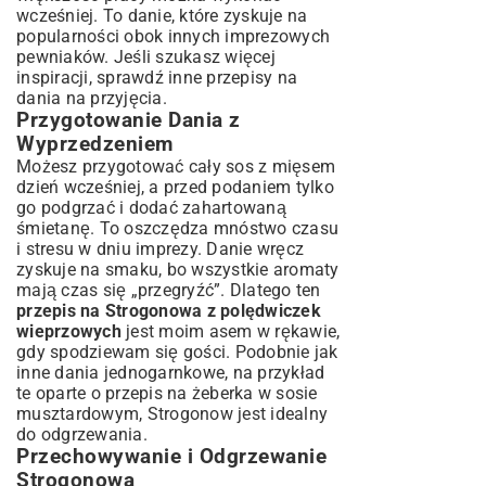
wcześniej. To danie, które zyskuje na
popularności obok innych imprezowych
pewniaków. Jeśli szukasz więcej
inspiracji, sprawdź inne
przepisy na
dania na przyjęcia
.
Przygotowanie Dania z
Wyprzedzeniem
Możesz przygotować cały sos z mięsem
dzień wcześniej, a przed podaniem tylko
go podgrzać i dodać zahartowaną
śmietanę. To oszczędza mnóstwo czasu
i stresu w dniu imprezy. Danie wręcz
zyskuje na smaku, bo wszystkie aromaty
mają czas się „przegryźć”. Dlatego ten
przepis na Strogonowa z polędwiczek
wieprzowych
jest moim asem w rękawie,
gdy spodziewam się gości. Podobnie jak
inne dania jednogarnkowe, na przykład
te oparte o
przepis na żeberka w sosie
musztardowym
, Strogonow jest idealny
do odgrzewania.
Przechowywanie i Odgrzewanie
Strogonowa