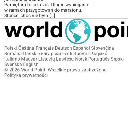
Pamiętam to jak dziś. Długie wybieganie
w ramach przygotowań do maratonu.
Słońce, choć nie było […]
Polski
Čeština
Français
Deutsch
Español
Slovenčina
Română
Dansk
Български
Eesti
Suomi
Ελληνικά
Italiano
Magyar
Lietuvių
Latviešu
Norsk
Português
Srpski
Svenska
English
© 2026 World Point. Wszelkie prawa zastrzeżone.
Polityka prywatności