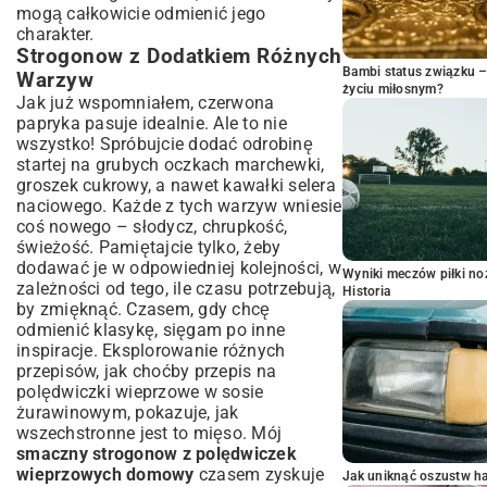
mogą całkowicie odmienić jego
charakter.
Strogonow z Dodatkiem Różnych
Bambi status związku 
Warzyw
życiu miłosnym?
Jak już wspomniałem, czerwona
papryka pasuje idealnie. Ale to nie
wszystko! Spróbujcie dodać odrobinę
startej na grubych oczkach marchewki,
groszek cukrowy, a nawet kawałki selera
naciowego. Każde z tych warzyw wniesie
coś nowego – słodycz, chrupkość,
świeżość. Pamiętajcie tylko, żeby
dodawać je w odpowiedniej kolejności, w
Wyniki meczów piłki noż
zależności od tego, ile czasu potrzebują,
Historia
by zmięknąć. Czasem, gdy chcę
odmienić klasykę, sięgam po inne
inspiracje. Eksplorowanie różnych
przepisów, jak choćby
przepis na
polędwiczki wieprzowe w sosie
żurawinowym
, pokazuje, jak
wszechstronne jest to mięso. Mój
smaczny strogonow z polędwiczek
wieprzowych domowy
czasem zyskuje
Jak uniknąć oszustw h