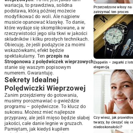
wariacja, to prawdziwa, solidna
Marynowanie i Obsmażanie Mięsa
Przerzedzone włosy na 
podstawa, którą później możecie
Duszenie Składników i Tworzenie Sosu
zatrzymać ten proces
modyfikować do woli. Ale najpierw
Wariacje na Temat Strogonowa: Jak
musicie opanować klasykę. To danie,
Dostosować Przepis?
które wydaje się skomplikowane, a w
Strogonow z Dodatkiem Różnych Warzyw
rzeczywistości jego siła tkwi w jakości
Wersja Bezglutenowa i Bezlaktozowa
składników i kilku prostych technikach.
Obiecuję, że jeśli podążycie za moimi
Strogonow na Szybko: Ekspresowa Opcja
wskazówkami, efekt będzie
Z Czym Podawać Strogonowa z
spektakularny. Ten
przepis na
Polędwiczek Wieprzowych?
Strogonowa z polędwiczek wieprzowych
Zeppelin – zegarki z l
Klasyczne Dodatki: Ryż, Kasza, Pieczywo
stanie się waszym popisowym
elegancją
Nietypowe Połączenia Smaków
numerem. Gwarantuję.
Sekrety Idealnej
Porady Szefa Kuchni: Jak Uniknąć
Najczęstszych Błędów?
Polędwiczki Wieprzowej
Jak Zagęścić Sos Strogonow?
Zanim przejdziemy do gotowania,
Mięso Miękkie i Soczyste: Sprawdzone
musimy porozmawiać o gwieździe
Metody
programu – polędwiczce. To klucz do
Strogonow na Imprezę i Codzienny
sukcesu. Możesz mieć najlepsze
Obiad
przyprawy, ale jeśli mięso będzie słabej
Czy wiesz, jak prawidł
twarzy, by cieszyć się 
jakości, całe danie legnie w gruzach.
Przygotowanie Dania z Wyprzedzeniem
niedoskonałości?
Pamiętam, jak kiedyś kupiłem
Przechowywanie i Odgrzewanie