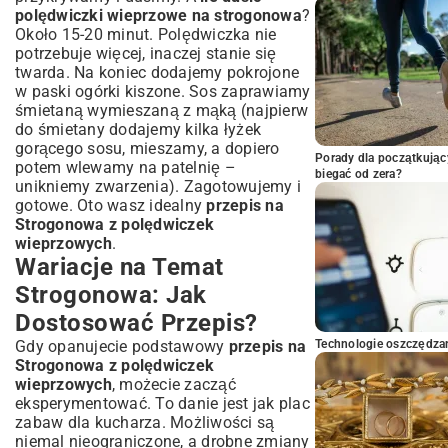
polędwiczki wieprzowe na strogonowa
?
Około 15-20 minut. Polędwiczka nie
potrzebuje więcej, inaczej stanie się
twarda. Na koniec dodajemy pokrojone
w paski ogórki kiszone. Sos zaprawiamy
śmietaną wymieszaną z mąką (najpierw
do śmietany dodajemy kilka łyżek
gorącego sosu, mieszamy, a dopiero
Porady dla początkując
potem wlewamy na patelnię –
biegać od zera?
unikniemy zwarzenia). Zagotowujemy i
gotowe. Oto wasz idealny
przepis na
Strogonowa z polędwiczek
wieprzowych
.
Wariacje na Temat
Strogonowa: Jak
Dostosować Przepis?
Gdy opanujecie podstawowy
przepis na
Technologie oszczędzan
Strogonowa z polędwiczek
wieprzowych
, możecie zacząć
eksperymentować. To danie jest jak plac
zabaw dla kucharza. Możliwości są
niemal nieograniczone, a drobne zmiany