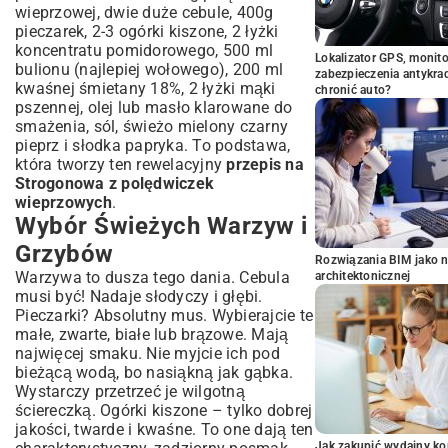
wieprzowej, dwie duże cebule, 400g
pieczarek, 2-3 ogórki kiszone, 2 łyżki
koncentratu pomidorowego, 500 ml
Lokalizator GPS, monito
bulionu (najlepiej wołowego), 200 ml
zabezpieczenia antykra
kwaśnej śmietany 18%, 2 łyżki mąki
chronić auto?
pszennej, olej lub masło klarowane do
smażenia, sól, świeżo mielony czarny
pieprz i słodka papryka. To podstawa,
która tworzy ten rewelacyjny
przepis na
Strogonowa z polędwiczek
wieprzowych
.
Wybór Świeżych Warzyw i
Grzybów
Rozwiązania BIM jako n
Warzywa to dusza tego dania. Cebula
architektonicznej
musi być! Nadaje słodyczy i głębi.
Pieczarki? Absolutny mus. Wybierajcie te
małe, zwarte, białe lub brązowe. Mają
najwięcej smaku. Nie myjcie ich pod
bieżącą wodą, bo nasiąkną jak gąbka.
Wystarczy przetrzeć je wilgotną
ściereczką. Ogórki kiszone – tylko dobrej
jakości, twarde i kwaśne. To one dają ten
Jak zakupić wydajny ko