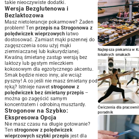
takie nieoczywiste dodatki.
Wersja Bezglutenowa i
Bezlaktozowa
Masz nietolerancje pokarmowe? Żaden
problem! Ten
przepis na Strogonowa z
polędwiczek wieprzowych
łatwo
dostosować. Zamiast mąki pszennej do
zagęszczenia sosu użyj mąki
Najlepsza piekarnia w 
ziemniaczanej lub kukurydzianej.
lokalnych smakach
Kwaśną śmietanę zastąp wersją bez
laktozy lub gęstym mleczkiem
kokosowym dla egzotycznego akcentu.
Smak będzie nieco inny, ale wciąż
pyszny! A co jeśli nie masz śmietany pod
ręką? Istnieje nawet
strogonow z
polędwiczek bez śmietany przepis
–
można go zagęścić samym
koncentratem i odrobiną musztardy.
Ćwiczenia dla pracown
Strogonow na Szybko:
poradnik
Ekspresowa Opcja
Nie masz czasu na długie gotowanie?
Ten
strogonow z polędwiczek
wieprzowych szybki przepis
jest dla