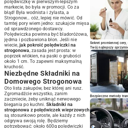
polędwiczkę w pierwszym-lepszym
Strogonowa
markecie, bo była w promocji. Co za
Podsumowanie: Smak Rosyjskiej Kuchni
błąd! Była wodnista i żylasta, a
na Twoim Stole
Strogonow… cóż, lepiej nie mówić. Od
tamtej pory wiem jedno: szukajcie mięsa
od sprawdzonego dostawcy.
Polędwiczka powinna być bladoróżowa,
jędrna i pozbawiona błon. Jeśli nie
Sekret promiennej cery,
wiecie,
jak pokroić polędwiczki na
Twój najlepszy sprzymi
strogonowa
, zasada jest prosta: w
poprzek włókien, na paski o grubości
około 1 cm. To zapewni maksymalną
kruchość.
Niezbędne Składniki na
Domowego Strogonowa
Oto lista zakupów, bez której ani rusz.
Zgromadźcie wszystko, zanim
Bezpieczne metody trans
zaczniecie, żeby uniknąć nerwowego
biegania po kuchni.
Składniki na
strogonowa z polędwiczek wieprzowych
są stosunkowo proste, ale każdy z nich
odgrywa swoją rolę. Będziemy
potrzebować: około 600g polędwiczki