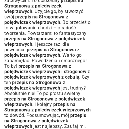
zachwyceni. To doskonały
przepis na
Strogonowa z polędwiczek
wieprzowych
. Użyjcie go, by stworzyć
swój
przepis na Strogonowa z
polędwiczek wieprzowych
. Bo przecież o
to w gotowaniu chodzi – o radość
tworzenia. Powtarzam: to fantastyczny
przepis na Strogonowa z polędwiczek
wieprzowych
. I jeszcze raz, dla
pewności:
przepis na Strogonowa z
polędwiczek wieprzowych
. Warto go
zapamiętać! Powodzenia i smacznego!
To był
przepis na Strogonowa z
polędwiczek wieprzowych
i
strogonow z
polędwiczek wieprzowych z cebulą
. Czy
ten
przepis na Strogonowa z
polędwiczek wieprzowych
jest trudny?
Absolutnie nie! To po prostu świetny
przepis na Strogonowa z polędwiczek
wieprzowych
. I kolejny
przepis na
Strogonowa z polędwiczek wieprzowych
to dowód. Podsumowując, mój
przepis
na Strogonowa z polędwiczek
wieprzowych
jest najlepszy. Zaufaj mi,