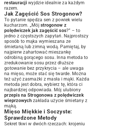
restauracji
wyjdzie idealnie za każdym
razem.
Jak Zagęścić Sos Strogonow?
To pytanie spędza sen z powiek wielu
kucharzom. „Mój
strogonow z
polędwiczek jak zagęścić sos
?” – to
jedno z częstszych zapytań. Najprostszy
sposób to mąka wymieszana ze
śmietaną lub zimną wodą. Pamiętaj, by
najpierw zahartować mieszankę
odrobiną gorącego sosu. Inna metoda to
zredukowanie sosu przez dłuższe
gotowanie bez przykrycia – ale uwaga
na mięso, może stać się twarde. Można
też użyć zasmażki z masła i mąki. Każda
metoda jest dobra, wybierz tę, która ci
najbardziej odpowiada. Mój ulubiony
przepis na Strogonowa z polędwiczek
wieprzowych
zakłada użycie śmietany z
mąką.
Mięso Miękkie i Soczyste:
Sprawdzone Metody
Sekret tkwi w dwóch rzeczach: krojeniu