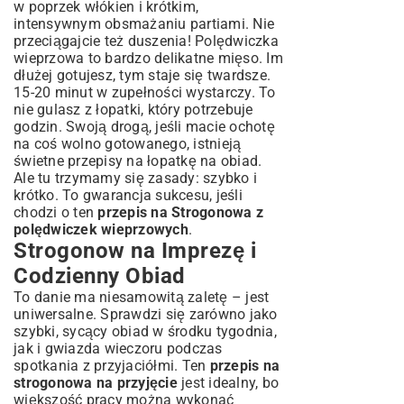
w poprzek włókien i krótkim,
intensywnym obsmażaniu partiami. Nie
przeciągajcie też duszenia! Polędwiczka
wieprzowa to bardzo delikatne mięso. Im
dłużej gotujesz, tym staje się twardsze.
15-20 minut w zupełności wystarczy. To
nie gulasz z łopatki, który potrzebuje
godzin. Swoją drogą, jeśli macie ochotę
na coś wolno gotowanego, istnieją
świetne
przepisy na łopatkę na obiad
.
Ale tu trzymamy się zasady: szybko i
krótko. To gwarancja sukcesu, jeśli
chodzi o ten
przepis na Strogonowa z
polędwiczek wieprzowych
.
Strogonow na Imprezę i
Codzienny Obiad
To danie ma niesamowitą zaletę – jest
uniwersalne. Sprawdzi się zarówno jako
szybki, sycący obiad w środku tygodnia,
jak i gwiazda wieczoru podczas
spotkania z przyjaciółmi. Ten
przepis na
strogonowa na przyjęcie
jest idealny, bo
większość pracy można wykonać