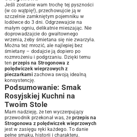
Jeśli zostanie wam trochę tej pyszności
(w co wątpię!), przechowujcie ją w
szczelnie zamkniętym pojemniku w
lodówce do 3 dni. Odgrzewajcie na
małym ogniu, delikatnie mieszając. Nie
doprowadzajcie do gwałtownego
wrzenia, żeby śmietana się nie zwarzyła.
Można też mrozić, ale najlepiej bez
śmietany – dodajcie ją dopiero po
rozmrożeniu i podgrzaniu. Dzięki temu
ten
przepis na Strogonowa z
polędwiczek wieprzowych z
pieczarkami
zachowa swoją idealną
konsystencję.
Podsumowanie: Smak
Rosyjskiej Kuchni na
Twoim Stole
Mam nadzieję, że ten wyczerpujący
przewodnik przekonał was, że
przepis na
Strogonowa z polędwiczek wieprzowych
jest w zasięgu ręki każdego. To danie
pełne smaku, historii i charakteru.