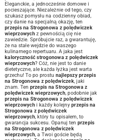
Eleganckie, a jednocześnie domowe i
pocieszające. Niezależnie od tego, czy
szukasz pomysłu na codzienny obiad,
czy danie na specjalną okazję, ten
przepis na Strogonowa z polędwiczek
wieprzowych
z pewnością cię nie
zawiedzie. Spróbujcie raz, a gwarantuję,
że na stałe wejdzie do waszego
kulinarnego repertuaru. A jaka jest
kaloryczność strogonowa z polędwiczek
wieprzowych
? Cóż, nie jest to danie
dietetyczne, ale każda łyżka jest warta
grzechu! To po prostu
najlepszy przepis
na Strogonowa z polędwiczek
, jaki
znam. Ten
przepis na Strogonowa z
polędwiczek wieprzowych
, podobnie jak
przepis na Strogonowa z polędwiczek
wieprzowych
i każdy kolejny
przepis na
Strogonowa z polędwiczek
wieprzowych
, który tu opisałem, to
gwarancja sukcesu. Opanuj ten
przepis
na Strogonowa z polędwiczek
wieprzowych
, a Twoi goście będą