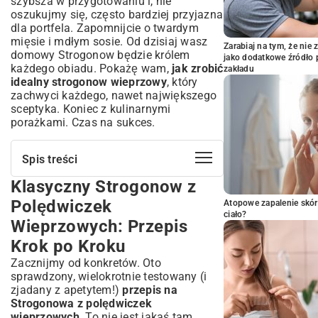
szybsza w przygotowaniu i, nie
oszukujmy się, często bardziej przyjazna
dla portfela. Zapomnijcie o twardym
mięsie i mdłym sosie. Od dzisiaj wasz
Zarabiaj na tym, że ni
domowy Strogonow będzie królem
jako dodatkowe źródło 
każdego obiadu. Pokażę wam,
jak zrobić
zakładu
idealny strogonow wieprzowy
, który
zachwyci każdego, nawet największego
sceptyka. Koniec z kulinarnymi
porażkami. Czas na sukces.
Spis treści
Klasyczny Strogonow z
Klasyczny Strogonow z Polędwiczek
Wieprzowych: Przepis Krok po Kroku
Polędwiczek
Atopowe zapalenie skór
Sekrety Idealnej Polędwiczki Wieprzowej
ciało?
Wieprzowych: Przepis
Niezbędne Składniki na Domowego
Krok po Kroku
Strogonowa
Zacznijmy od konkretów. Oto
Wybór Świeżych Warzyw i Grzybów
sprawdzony, wielokrotnie testowany (i
Kluczowe Przyprawy i Sosy
zjadany z apetytem!)
przepis na
Przygotowanie Krok po Kroku: Od
Strogonowa z polędwiczek
Patelni do Stołu
wieprzowych
. To nie jest jakaś tam