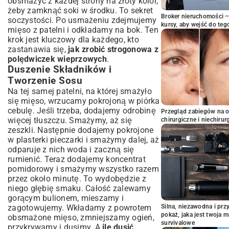
obsmażyć z każdej strony na złoty kolor,
żeby zamknąć soki w środku. To sekret
Broker nieruchomości – 
soczystości. Po usmażeniu zdejmujemy
kursy, aby wejść do teg
mięso z patelni i odkładamy na bok. Ten
krok jest kluczowy dla każdego, kto
zastanawia się,
jak zrobić strogonowa z
polędwiczek wieprzowych
.
Duszenie Składników i
Tworzenie Sosu
Na tej samej patelni, na której smażyło
się mięso, wrzucamy pokrojoną w piórka
cebulę. Jeśli trzeba, dodajemy odrobinę
Przegląd zabiegów na 
więcej tłuszczu. Smażymy, aż się
chirurgiczne i niechirur
zeszkli. Następnie dodajemy pokrojone
w plasterki pieczarki i smażymy dalej, aż
odparuje z nich woda i zaczną się
rumienić. Teraz dodajemy koncentrat
pomidorowy i smażymy wszystko razem
przez około minutę. To wydobędzie z
niego głębię smaku. Całość zalewamy
gorącym bulionem, mieszamy i
zagotowujemy. Wkładamy z powrotem
Silna, niezawodna i pr
pokaż, jaka jest twoja 
obsmażone mięso, zmniejszamy ogień,
survivalowe
przykrywamy i dusimy. A
ile dusić