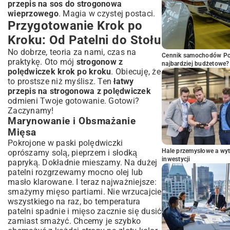
przepis na sos do strogonowa
wieprzowego
. Magia w czystej postaci.
Przygotowanie Krok po
Kroku: Od Patelni do Stołu
No dobrze, teoria za nami, czas na
Cennik samochodów Por
praktykę. Oto mój
strogonow z
najbardziej budżetowe?
polędwiczek krok po kroku
. Obiecuję, że
to prostsze niż myślisz. Ten
łatwy
przepis na strogonowa z polędwiczek
odmieni Twoje gotowanie. Gotowi?
Zaczynamy!
Marynowanie i Obsmażanie
Mięsa
Pokrojone w paski polędwiczki
Hale przemysłowe a wyt
oprószamy solą, pieprzem i słodką
inwestycji
papryką. Dokładnie mieszamy. Na dużej
patelni rozgrzewamy mocno olej lub
masło klarowane. I teraz najważniejsze:
smażymy mięso partiami. Nie wrzucajcie
wszystkiego na raz, bo temperatura
patelni spadnie i mięso zacznie się dusić
zamiast smażyć. Chcemy je szybko