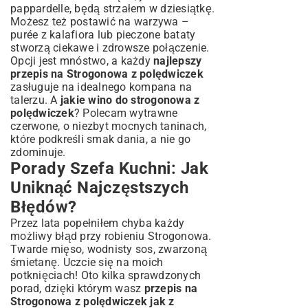
pappardelle, będą strzałem w dziesiątkę.
Możesz też postawić na warzywa –
purée z kalafiora lub pieczone bataty
stworzą ciekawe i zdrowsze połączenie.
Opcji jest mnóstwo, a każdy
najlepszy
przepis na Strogonowa z polędwiczek
zasługuje na idealnego kompana na
talerzu. A
jakie wino do strogonowa z
polędwiczek
? Polecam wytrawne
czerwone, o niezbyt mocnych taninach,
które podkreśli smak dania, a nie go
zdominuje.
Porady Szefa Kuchni: Jak
Uniknąć Najczęstszych
Błędów?
Przez lata popełniłem chyba każdy
możliwy błąd przy robieniu Strogonowa.
Twarde mięso, wodnisty sos, zwarzoną
śmietanę. Uczcie się na moich
potknięciach! Oto kilka sprawdzonych
porad, dzięki którym wasz
przepis na
Strogonowa z polędwiczek jak z