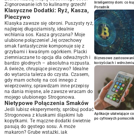
Inteligentny dom: co k
Zignorowanie ich to kulinarny grzech!
Poradnik
Klasyczne Dodatki: Ryż, Kasza,
Pieczywo
Klasyka zawsze się obroni. Puszysty ryż,
najlepiej długoziarnisty, idealnie
wchłania sos. Kasza gryczana? Moje
ulubione połączenie! Jej orzechowy
smak fantastycznie komponuje się z
grzybami i kwaśnym ogórkiem. Placki
ziemniaczane to opcja dla odważnych i
Biznesowe zastosowani
bardzo głodnych – absolutna rozpusta.
korzyściach i wdrożeni
A świeże, chrupiące pieczywo? Idealne
do wytarcia talerza do czysta. Czasem,
gdy mam ochotę na coś innego z
wieprzowiny, sprawdzam inne
przepisy
na dania mięsne
, ale zawsze wracam do
mojego ulubionego Strogonowa.
Nietypowe Połączenia Smaków
Jeśli lubisz eksperymenty, spróbuj podać
Aplikacje ułatwiające c
Strogonowa z kluskami śląskimi lub
po cyfrowych pomocni
kopytkami. Te mączne dodatki świetnie
pasują do gęstego sosu. A może
makaron? Grube wstążki, jak