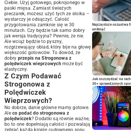
Ciebie. Użyj gotowego, pokrojonego w
paski mięsa. Zamiast świeżych
pieczarek, możesz użyć tych ze słoika –
wystarczy je odsączyć. Całość
przygotowania zamknie się w 30
Najczęstsze oszustwa f
uniknąć
minutach. Czy będzie tak samo dobry
jak wersja tradycyjna? Pewnie, że nie.
Ale wciąż będzie to pyszny,
rozgrzewający obiad, który bije na głowę
większość gotowców. To dowód, że
dobry
przepis na Strogonowa z
polędwiczek wieprzowych
może być
elastyczny.
Z Czym Podawać
Jak oszczędzać na rac
Strogonowa z
30+ sprawdzonych sp
Polędwiczek
Wieprzowych?
No dobrze, danie główne mamy gotowe.
Ale
co podać do strogonowa z
polędwiczek
? Dodatki są równie ważne,
bo to one dopełniają całości i pozwalają
zebrać każdą kroplę cudownego sosu.