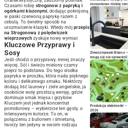
charakterystyczny, zadziorny posmak.
stosunkowo niskiej cen
Czasami robię
strogonow z papryką i
ogórkami kiszonymi
, dodając pokrojoną
w paski czerwoną paprykę razem z
cebulą. To świetny sposób na
urozmaicenie klasyki. Wtedy mój
przepis
na Strogonowa z polędwiczek
wieprzowych
zyskuje nowy wymiar.
Kluczowe Przyprawy i
Sosy
Zlewozmywaki Blanco – 
mogą się nie sprawdzić
Jeśli chodzi o przyprawy, mniej znaczy
więcej. Sól i świeżo mielony czarny
pieprz to podstawa. Do tego słodka
papryka w proszku, która nada pięknego
koloru i delikatnego smaku. Niektórzy
dodają liść laurowy i ziele angielskie, ja
osobiście wolę prostszą wersję, gdzie
dominuje smak mięsa i grzybów.
Kluczem jest jednak koncentrat
Produkcja elektroniki – 
pomidorowy – wybierzcie ten gęsty, o
2026
intensywnym kolorze. To on, w
połączeniu z bulionem i śmietaną,
tworzy ten jedyny w swoim rodzaju